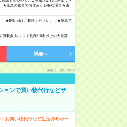
定・選べる施設もあるので、ご希望があれば調整でき
す。★家庭の都合でお休みが必要な場合も遠
！ ★開始日はご相談ください。 ★急募で
K
/
服装自由
/
シフト勤務
/
10名以上の大量募
詳細へ
掲載日：2026.08.04
ンションで買い物代行などサ
場！お買い物代行など生活のサポー