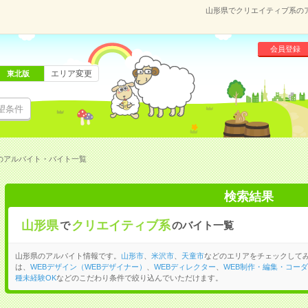
山形県でクリエイティブ系の
会員登録
エリア変更
東北版
望条件
のアルバイト・バイト一覧
検索結果
山形県
クリエイティブ系
で
のバイト一覧
山形県のアルバイト情報です。
山形市
、
米沢市
、
天童市
などのエリアをチェックして
は、
WEBデザイン（WEBデザイナー）
、
WEBディレクター
、
WEB制作・編集・コー
種未経験OK
などのこだわり条件で絞り込んでいただけます。