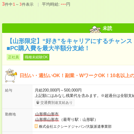
---
3
平均時給:
円
件中
1
～
3
件表示
未読
【山形限定】“好き”をキャリアにするチャン
■PC購入費を最大半額分支給！
正社員
職種未経験OK
日払い・週払いOK！副業・WワークOK！10名以上
月給200,000円～500,000円
給与
上記額にはみなし残業代を含みます。※超過分は全額支
交通費別途支給あり
山形県山形市
勤務地
山形県山形市
（最寄り駅：山形駅）
株式会社エクシードジャパン/大阪派遣事業部