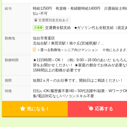
時給1250円 有資格・有経験時給1400円 介護福祉士時
給与
払い不可
交通費別途支給あり
交通費全額支給 ■ガソリン代も全額支給（規定
交通費
仙台市青葉区
勤務地
北仙台駅
/
東照宮駅
/
旭ケ丘(宮城県)駅
/
…
＜選べる勤務地＞シニア向けマンション ※他にもさまざ
★1日5時間～OK！ （例）9:00～18:00のあいだ も
勤務時間
望をお聞かせください！ ★家庭の都合でお休みが必要な
15時間以上の勤務が必要です
短期2ヵ月～のお仕事です。開始日はご相談ください！
期間
日払いOK
/
履歴書不要
/
40～50代活躍中
/
副業・WワークO
特徴
集
/
電話対応なし
/
パソコンスキル不要
気になる！
応募する