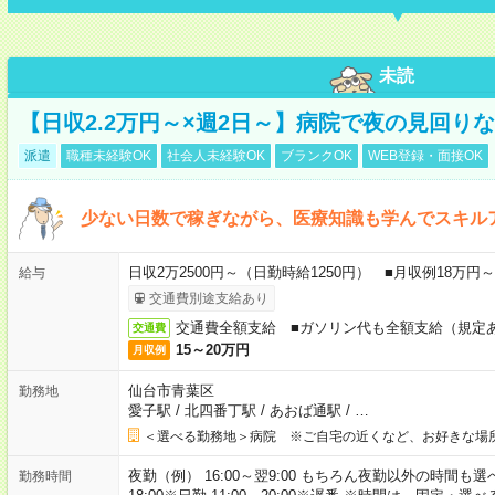
未読
【日収2.2万円～×週2日～】病院で夜の見回り
派遣
職種未経験OK
社会人未経験OK
ブランクOK
WEB登録・面接OK
少ない日数で稼ぎながら、医療知識も学んでスキル
日収2万2500円～（日勤時給1250円） ■月収例18万
給与
交通費別途支給あり
交通費全額支給 ■ガソリン代も全額支給（規定
交通費
15～20万円
月収例
仙台市青葉区
勤務地
愛子駅
/
北四番丁駅
/
あおば通駅
/
…
＜選べる勤務地＞病院 ※ご自宅の近くなど、お好きな場
夜勤（例） 16:00～翌9:00 もちろん夜勤以外の時間も選べます
勤務時間