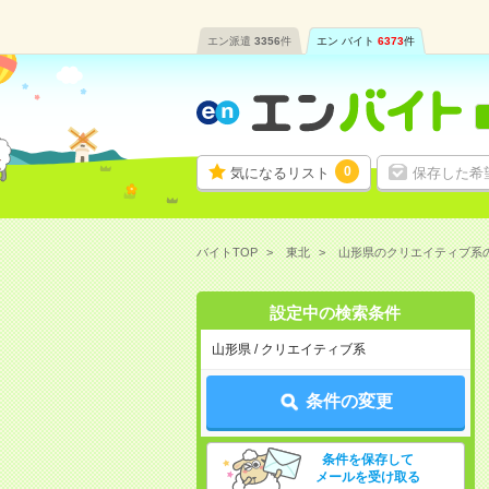
エン派遣
3356
件
エン バイト
6373
件
0
気になるリスト
保存した希
バイトTOP
東北
山形県のクリエイティブ系
設定中の検索条件
山形県 / クリエイティブ系
条件の変更
条件を保存して
メールを受け取る