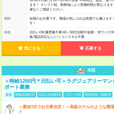
18:00※日勤 11:00～20:00※遅番 ※時間は、固
ます！ ※シフト制。勤務地により実働時間が異なりま
慮なくご相談ください。
短期のお仕事です。職場が気に入れば長期でも働けます
期間
す！
日払いOK
/
履歴書不要
/
40～50代活躍中
/
副業・WワークO
特徴
集
/
電話対応なし
/
パソコンスキル不要
気になる！
応募する
未読
＜時給1250円＊日払い可＞ラグジュアリーマ
ポート業務
派遣
職種未経験OK
社会人未経験OK
ブランクOK
WEB登録・面接OK
＜最短3日でお仕事決定！＞高級ホテルのような職
ト