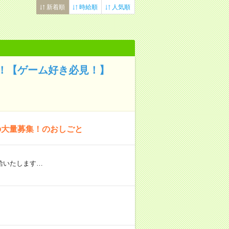
新着順
時給順
人気順
ス！【ゲーム好き必見！】
の大量募集！のおしごと
給いたします…