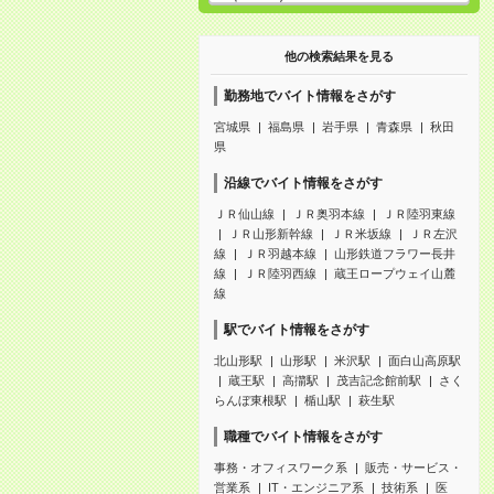
他の検索結果を見る
勤務地でバイト情報をさがす
宮城県
福島県
岩手県
青森県
秋田
県
沿線でバイト情報をさがす
ＪＲ仙山線
ＪＲ奥羽本線
ＪＲ陸羽東線
ＪＲ山形新幹線
ＪＲ米坂線
ＪＲ左沢
線
ＪＲ羽越本線
山形鉄道フラワー長井
線
ＪＲ陸羽西線
蔵王ロープウェイ山麓
線
駅でバイト情報をさがす
北山形駅
山形駅
米沢駅
面白山高原駅
蔵王駅
高擶駅
茂吉記念館前駅
さく
らんぼ東根駅
楯山駅
萩生駅
職種でバイト情報をさがす
事務・オフィスワーク系
販売・サービス・
営業系
IT・エンジニア系
技術系
医