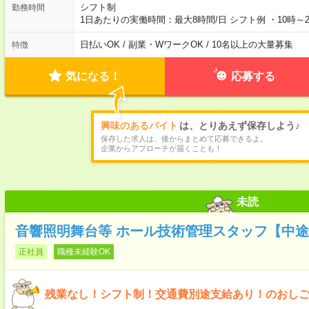
シフト制
勤務時間
1日あたりの実働時間：最大8時間/日 シフト例 ・10時～
日払いOK / 副業・WワークOK / 10名以上の大量募集
特徴
気になる！
応募する
興味のあるバイト
は、とりあえず保存しよう♪
保存した求人は、後からまとめて応募できるよ。
企業からアプローチが届くことも！
未読
音響照明舞台等 ホール技術管理スタッフ【中
正社員
職種未経験OK
残業なし！シフト制！交通費別途支給あり！のおし