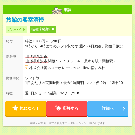
未読
旅館の客室清掃
アルバイト
職種未経験OK
時給1,100円～1,200円
給与
9時から14時までのシフト制です 週2～4日勤務。勤務日数はご
相談に応じます シフトは休みの希望を確認し作成していますが
今回は土日など休日勤務できる方優先となります 【試用期間】
山形県米沢市
勤務地
試用期間あり 試用期間の長さ：2週間 雇用形態、給与は本採用
山形県米沢市
関根１２７０３－４（最寄り駅：関根駅）
時と同じです。
株式会社黄木コーポレーション 時の宿すみれ
シフト制
勤務時間
1日あたりの実働時間：最大4時間/日 シフト例 9時～13時 10時
～14時 持ち物 作業中の飲み物 館内で使用する脱ぎ履きしやすい
履き物 エプロン
週1日からOK / 副業・WワークOK
特徴
気になる！
応募する
詳細へ
掲載元企業名
株式会社黄木コーポレーション 時の宿すみれ