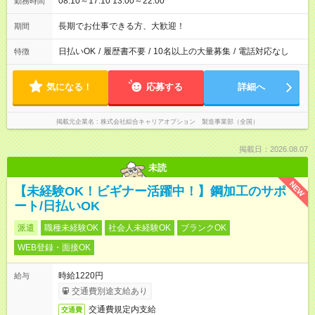
08:10～17:10 13:00～22:00
勤務時間
長期でお仕事できる方、大歓迎！
期間
日払いOK
/
履歴書不要
/
10名以上の大量募集
/
電話対応なし
特徴
気になる！
応募する
詳細へ
掲載元企業名
株式会社綜合キャリアオプション 製造事業部（全国）
掲載日：2026.08.07
未読
NEW
【未経験OK！ビギナー活躍中！】鋼加工のサポ
ート/日払いOK
派遣
職種未経験OK
社会人未経験OK
ブランクOK
WEB登録・面接OK
時給1220円
給与
交通費別途支給あり
交通費規定内支給
交通費