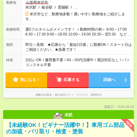
山形県米沢市
勤務地
米沢駅
/
板谷駅
/
置賜駅
/
…
米沢市など…勤務地多数！通いやすい勤務地をご紹介しま
す。
週5フルタイムがメインです！ ＜勤務時間の例＞ 8:00～17:00
勤務時間
8:30～17:30 9:00～18:00 10:00～19:00 20:30～翌5:30 など ★
その他にも勤務時間多数！ 日勤のみ、残業なし、交替制など
ご希望を教えてください！
即日～長期 ★応募から「最短2日後」に勤務OK！スタート日は
期間
ご相談ください。★急募です！
日払いOK
/
履歴書不要
/
40～50代活躍中
/
電話対応なし
/
パソ
特徴
コンスキル不要
気になる！
応募する
詳細へ
掲載元企業名
株式会社テクノ・サービス 採用担当
掲載日：2026.08.09
未読
NEW
【未経験OK！ビギナー活躍中！】車用ゴム部品
の加硫・バリ取り・検査・塗装