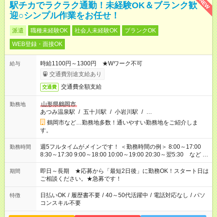
NEW
駅チカでラクラク通勤！未経験OK＆ブランク歓
迎○シンプル作業をお任せ！
派遣
職種未経験OK
社会人未経験OK
ブランクOK
WEB登録・面接OK
時給1100円～1300円 ★Wワーク不可
給与
交通費別途支給あり
交通費全額支給
交通費
山形県鶴岡市
勤務地
あつみ温泉駅
/
五十川駅
/
小岩川駅
/
…
鶴岡市など…勤務地多数！通いやすい勤務地をご紹介しま
す。
週5フルタイムがメインです！ ＜勤務時間の例＞ 8:00～17:00
勤務時間
8:30～17:30 9:00～18:00 10:00～19:00 20:30～翌5:30 など ★
その他にも勤務時間多数！ 日勤のみ、残業なし、交替制など
ご希望を教えてください！
即日～長期 ★応募から「最短2日後」に勤務OK！スタート日は
期間
ご相談ください。★急募です！
日払いOK
/
履歴書不要
/
40～50代活躍中
/
電話対応なし
/
パソ
特徴
コンスキル不要