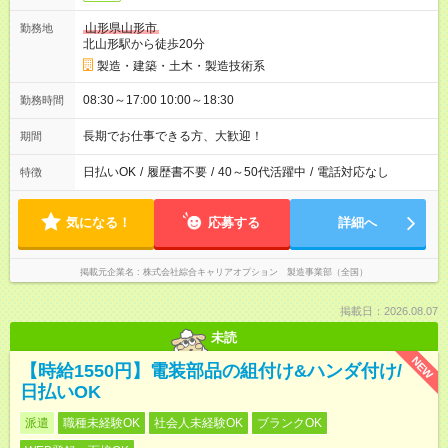
山形県山形市
勤務地
北山形駅から徒歩20分
製造・建築・土木・製造技術系
08:30～17:00 10:00～18:30
勤務時間
長期でお仕事できる方、大歓迎！
期間
日払いOK
/
履歴書不要
/
40～50代活躍中
/
電話対応なし
特徴
気になる！
応募する
詳細へ
掲載元企業名
株式会社綜合キャリアオプション 製造事業部（全国）
掲載日：2026.08.07
未読
NEW
【時給1550円】電装部品の組付け&ハンダ付け/
日払いOK
派遣
職種未経験OK
社会人未経験OK
ブランクOK