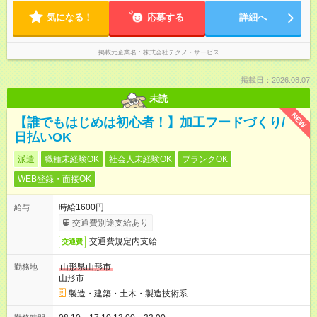
気になる！
応募する
詳細へ
掲載元企業名
株式会社テクノ・サービス
掲載日：2026.08.07
未読
NEW
【誰でもはじめは初心者！】加工フードづくり/
日払いOK
派遣
職種未経験OK
社会人未経験OK
ブランクOK
WEB登録・面接OK
時給1600円
給与
交通費別途支給あり
交通費規定内支給
交通費
山形県山形市
勤務地
山形市
製造・建築・土木・製造技術系