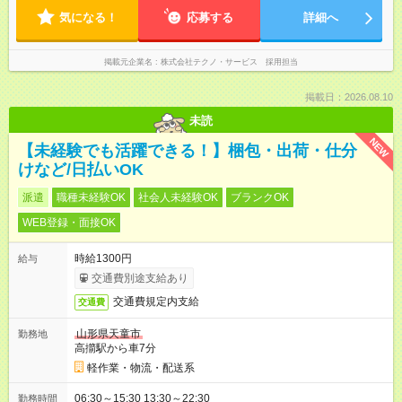
気になる！
応募する
詳細へ
掲載元企業名
株式会社テクノ・サービス 採用担当
掲載日：2026.08.10
未読
NEW
【未経験でも活躍できる！】梱包・出荷・仕分
けなど/日払いOK
派遣
職種未経験OK
社会人未経験OK
ブランクOK
WEB登録・面接OK
時給1300円
給与
交通費別途支給あり
交通費規定内支給
交通費
山形県天童市
勤務地
高擶駅から車7分
軽作業・物流・配送系
06:30～15:30 13:30～22:30
勤務時間