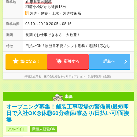
山形県東置賜郡
勤務地
羽前小松駅から徒歩13分
製造・建築・土木・製造技術系
08:10～20:10 20:05～08:15
勤務時間
長期でお仕事できる方、大歓迎！
期間
日払いOK
/
履歴書不要
/
シフト勤務
/
電話対応なし
特徴
気になる！
応募する
詳細へ
掲載元企業名
株式会社綜合キャリアオプション 製造事業部（全国）
未読
オープニング募集！舗装工事現場の警備員/最短即
日で入社OK◎休憩60分確保/寮あり/日払い可/面接
無
アルバイト
職種未経験OK