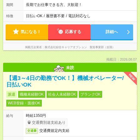
長期でお仕事できる方、大歓迎！
期間
日払いOK
/
履歴書不要
/
電話対応なし
特徴
気になる！
応募する
詳細へ
掲載元企業名
株式会社綜合キャリアオプション 製造事業部（全国）
掲載日：2026.08.07
未読
NEW
【週3～4日の勤務でOK！】機械オペレーター/
日払いOK
派遣
職種未経験OK
社会人未経験OK
ブランクOK
WEB登録・面接OK
時給1350円
給与
交通費別途支給あり
交通費規定内支給
交通費