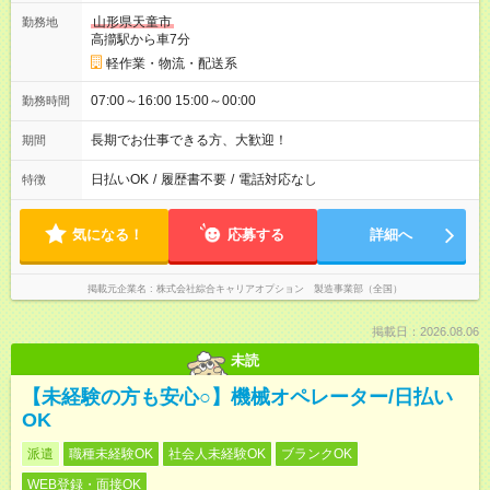
山形県天童市
勤務地
高擶駅から車7分
軽作業・物流・配送系
07:00～16:00 15:00～00:00
勤務時間
長期でお仕事できる方、大歓迎！
期間
日払いOK
/
履歴書不要
/
電話対応なし
特徴
気になる！
応募する
詳細へ
掲載元企業名
株式会社綜合キャリアオプション 製造事業部（全国）
掲載日：2026.08.06
未読
【未経験の方も安心○】機械オペレーター/日払い
OK
派遣
職種未経験OK
社会人未経験OK
ブランクOK
WEB登録・面接OK