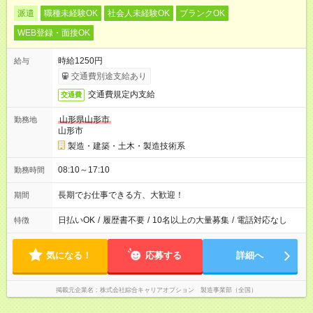
派遣
職種未経験OK
社会人未経験OK
ブランクOK
WEB登録・面接OK
時給1250円
給与
交通費別途支給あり
交通費規定内支給
交通費
山形県山形市
勤務地
山形市
製造・建築・土木・製造技術系
08:10～17:10
勤務時間
長期でお仕事できる方、大歓迎！
期間
日払いOK
/
履歴書不要
/
10名以上の大量募集
/
電話対応なし
特徴
気になる！
応募する
詳細へ
掲載元企業名
株式会社綜合キャリアオプション 製造事業部（全国）