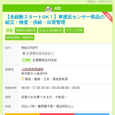
掲載日：2026.08.07
未読
NEW
【未経験スタートOK！】車接近センサー部品の
組立・検査・供給・出荷管理
派遣
職種未経験OK
社会人未経験OK
ブランクOK
WEB登録・面接OK
時給1550円
給与
交通費別途支給あり
交通費規定内支給
交通費
山形県西置賜郡
勤務地
萩生駅から徒歩5分
製造・建築・土木・製造技術系
08:30～17:20 20:30～05:20 08:30～19:25
勤務時間
長期でお仕事できる方、大歓迎！
期間
日払いOK
/
履歴書不要
/
電話対応なし
特徴