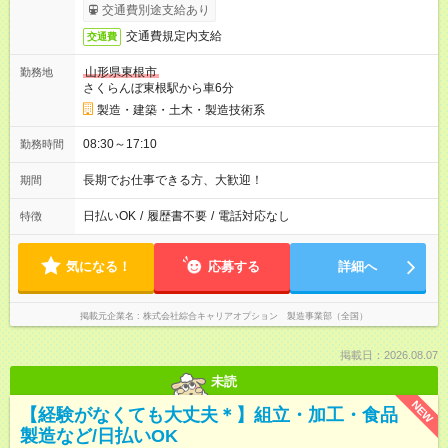
交通費別途支給あり
交通費規定内支給
交通費
山形県東根市
勤務地
さくらんぼ東根駅から車6分
製造・建築・土木・製造技術系
08:30～17:10
勤務時間
長期でお仕事できる方、大歓迎！
期間
日払いOK
/
履歴書不要
/
電話対応なし
特徴
気になる！
応募する
詳細へ
掲載元企業名
株式会社綜合キャリアオプション 製造事業部（全国）
掲載日：2026.08.07
未読
NEW
【経験がなくても大丈夫＊】組立・加工・食品
製造など/日払いOK