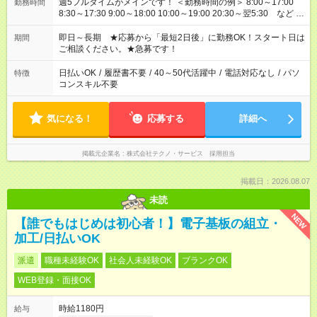
週5フルタイムがメインです！ ＜勤務時間の例＞ 8:00～17:00
勤務時間
8:30～17:30 9:00～18:00 10:00～19:00 20:30～翌5:30 など ★
その他にも勤務時間多数！ 日勤のみ、残業なし、交替制など
ご希望を教えてください！
即日～長期 ★応募から「最短2日後」に勤務OK！スタート日は
期間
ご相談ください。★急募です！
日払いOK
/
履歴書不要
/
40～50代活躍中
/
電話対応なし
/
パソ
特徴
コンスキル不要
気になる！
応募する
詳細へ
掲載元企業名
株式会社テクノ・サービス 採用担当
掲載日：2026.08.07
未読
NEW
【誰でもはじめは初心者！】電子基板の組立・
加工/日払いOK
派遣
職種未経験OK
社会人未経験OK
ブランクOK
WEB登録・面接OK
時給1180円
給与