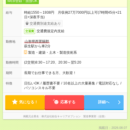
WEB登録・面接OK
時給1550～1938円 月収例27万7000円以上可(7時間45分×21
給与
日+深夜手当)
交通費別途支給あり
交通費規定内支給
交通費
山形県西置賜郡
勤務地
萩生駅から車2分
製造・建築・土木・製造技術系
(2交替)8:30～17:20、20:30～翌5:20
勤務時間
長期でお仕事できる方、大歓迎！
期間
日払いOK
/
履歴書不要
/
10名以上の大量募集
/
電話対応なし
/
特徴
パソコンスキル不要
気になる！
応募する
詳細へ
掲載元企業名
株式会社綜合キャリアオプション 製造事業部（全国）
掲載日：2026.08.07