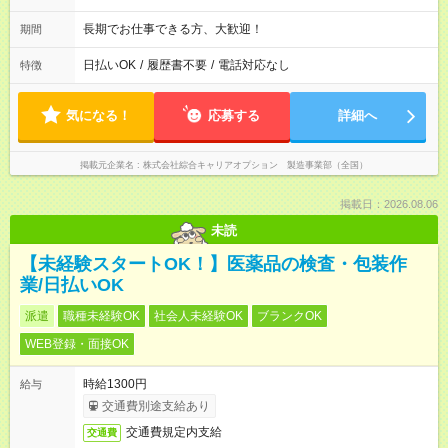
長期でお仕事できる方、大歓迎！
期間
日払いOK
/
履歴書不要
/
電話対応なし
特徴
気になる！
応募する
詳細へ
掲載元企業名
株式会社綜合キャリアオプション 製造事業部（全国）
掲載日：2026.08.06
未読
【未経験スタートOK！】医薬品の検査・包装作
業/日払いOK
派遣
職種未経験OK
社会人未経験OK
ブランクOK
WEB登録・面接OK
時給1300円
給与
交通費別途支給あり
交通費規定内支給
交通費