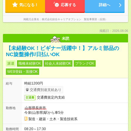
気になる！
応募する
詳細へ
掲載元企業名
株式会社綜合キャリアオプション 製造事業部（全国）
掲載日：2026.08.06
未読
【未経験OK！ビギナー活躍中！】アルミ部品の
NC旋盤操作/日払いOK
派遣
職種未経験OK
社会人未経験OK
ブランクOK
WEB登録・面接OK
時給1200円
給与
交通費別途支給あり
交通費規定内支給
交通費
山形県長井市
勤務地
今泉(山形県)駅から車5分
製造・建築・土木・製造技術系
08:20～17:30
勤務時間