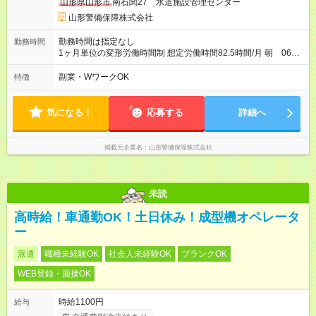
山形県山形市
南石関27 水道施設管理センター
山形警備保障株式会社
勤務時間は指定なし
勤務時間
1ヶ月単位の変形労働時間制 想定労働時間82.5時間/月 朝 06：
30～08：30 夜 17：00～22：30 ※当該施設に朝・夜の1日2回
出勤していただく勤務形態です。日中にご自身の時間が欲しい
副業・WワークOK
特徴
方には魅力的な勤務形態かと思います。
気になる！
応募する
詳細へ
掲載元企業名
山形警備保障株式会社
未読
高時給！車通勤OK！土日休み！成型機オペレータ
ー
派遣
職種未経験OK
社会人未経験OK
ブランクOK
WEB登録・面接OK
時給1100円
給与