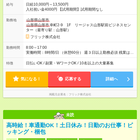
日給10,000円～13,500円
給与
入社祝い金4000円 【試用期間】試用期間なし
山形県山形市
勤務地
山形県山形市
幸町2-9 1F リージャス山形駅前ビジネスセン
ター（最寄り駅：山形駅）
フリック株式会社
8:00～17:00
勤務時間
実働時間：8時間/日 （休憩60分） 週３日以上勤務必須 残業はあ
りません。 ※短期の募集は行っておりません。予めご了承くだ
さいませ。
日払いOK / 副業・WワークOK / 10名以上の大量募集
特徴
気になる！
応募する
詳細へ
掲載元企業名
フリック株式会社
未読
高時給！車通勤OK！土日休み！日勤のお仕事！ピ
ッキング・梱包