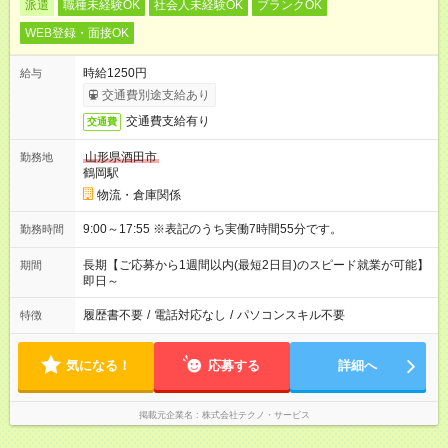
派遣
職種未経験OK
社会人未経験OK
ブランクOK
WEB登録・面接OK
時給1250円
給与
交通費別途支給あり
交通費支給有り
交通費
山形県酒田市
勤務地
鶴岡駅
物流・倉庫関係
9:00～17:55 ※表記のうち実働7時間55分です。
勤務時間
長期【ご応募から1週間以内(最短2日目)のスピード就業が可能】
期間
即日～
履歴書不要
/
電話対応なし
/
パソコンスキル不要
特徴
気になる！
応募する
詳細へ
掲載元企業名
株式会社テクノ・サービス