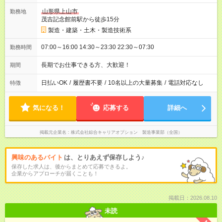
山形県上山市
勤務地
茂吉記念館前駅から徒歩15分
製造・建築・土木・製造技術系
07:00～16:00 14:30～23:30 22:30～07:30
勤務時間
長期でお仕事できる方、大歓迎！
期間
日払いOK
/
履歴書不要
/
10名以上の大量募集
/
電話対応なし
特徴
気になる！
応募する
詳細へ
掲載元企業名
株式会社綜合キャリアオプション 製造事業部（全国）
興味のあるバイト
は、とりあえず保存しよう♪
保存した求人は、後からまとめて応募できるよ。
企業からアプローチが届くことも！
掲載日：2026.08.10
未読