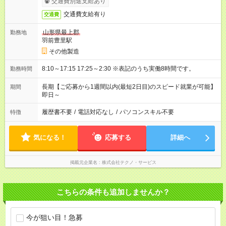
交通費別途支給あり
交通費支給有り
交通費
山形県最上郡
勤務地
羽前豊里駅
その他製造
8:10～17:15 17:25～2:30 ※表記のうち実働8時間です。
勤務時間
長期【ご応募から1週間以内(最短2日目)のスピード就業が可能】
期間
即日～
履歴書不要
/
電話対応なし
/
パソコンスキル不要
特徴
気になる！
応募する
詳細へ
掲載元企業名
株式会社テクノ・サービス
こちらの条件も追加しませんか？
今が狙い目！急募