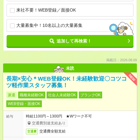
来社不要！WEB登録／面接OK
大量募集中！10名以上の大量募集
追加して再検索！
掲載日：2026.08.09
未読
NEW
長期×安心＊WEB登録OK！未経験歓迎〇コツコ
ツ軽作業スタッフ募集！
派遣
職種未経験OK
社会人未経験OK
ブランクOK
WEB登録・面接OK
時給1100円～1300円 ★Wワーク不可
給与
交通費別途支給あり
交通費全額支給
交通費