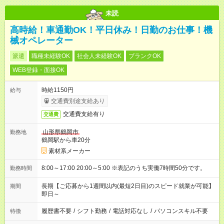
未読
高時給！車通勤OK！平日休み！日勤のお仕事！機
械オペレーター
派遣
職種未経験OK
社会人未経験OK
ブランクOK
WEB登録・面接OK
時給1150円
給与
交通費別途支給あり
交通費支給有り
交通費
山形県鶴岡市
勤務地
鶴岡駅から車20分
素材系メーカー
8:00～17:00 20:00～5:00 ※表記のうち実働7時間50分です。
勤務時間
長期【ご応募から1週間以内(最短2日目)のスピード就業が可能】
期間
即日～
履歴書不要
/
シフト勤務
/
電話対応なし
/
パソコンスキル不要
特徴