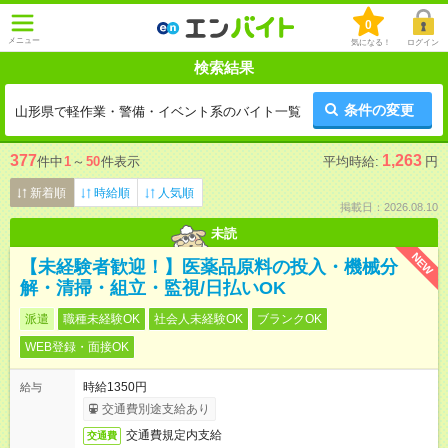
0
メニュー
気になる！
ログイン
検索結果
条件の変更
山形県で軽作業・警備・イベント系のバイト一覧
377
1,263
件中
1
～
50
件表示
平均時給:
円
新着順
時給順
人気順
掲載日：2026.08.10
未読
NEW
【未経験者歓迎！】医薬品原料の投入・機械分
解・清掃・組立・監視/日払いOK
派遣
職種未経験OK
社会人未経験OK
ブランクOK
WEB登録・面接OK
時給1350円
給与
交通費別途支給あり
交通費規定内支給
交通費