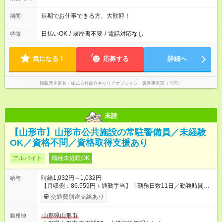
長期でお仕事できる方、大歓迎！
期間
日払いOK
/
履歴書不要
/
電話対応なし
特徴
気になる！
応募する
詳細へ
掲載元企業名
株式会社綜合キャリアオプション 製造事業部（全国）
未読
【山形市】山形市公共施設の常駐警備員／未経験
OK／資格不問／資格取得支援あり
アルバイト
職種未経験OK
時給1,032円～1,032円
給与
【月収例：86.559円＋通勤手当】 └勤務日数11日／勤務時間
82.5時間／時間外0時間／深夜5.5時間の場合 【試用期間】試用
交通費別途支給あり
期間あり 試用期間の長さ：2週間 雇用形態、給与は本採用時と
同じです。 ※試用期間は14日間で、その間の労働条件に変更は
山形県山形市
勤務地
ありません。