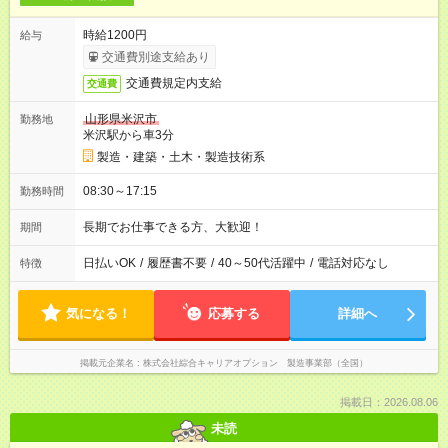
時給1200円
給与
交通費別途支給あり
交通費規定内支給
交通費
山形県米沢市
勤務地
米沢駅から車3分
製造・建築・土木・製造技術系
08:30～17:15
勤務時間
長期でお仕事できる方、大歓迎！
期間
日払いOK
/
履歴書不要
/
40～50代活躍中
/
電話対応なし
特徴
気になる！
応募する
詳細へ
掲載元企業名
株式会社綜合キャリアオプション 製造事業部（全国）
掲載日：2026.08.06
未読