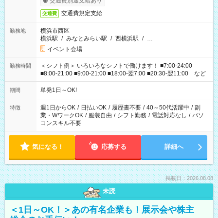
交通費別途支給あり
交通費規定支給
交通費
横浜市西区
勤務地
横浜駅
/
みなとみらい駅
/
西横浜駅
/
…
イベント会場
＜シフト例＞ いろいろなシフトで働けます！ ■7:00-24:00
勤務時間
■8:00-21:00 ■9:00-21:00 ■18:00-翌7:00 ■20:30-翌11:00 など
単発1日～OK!
期間
週1日からOK
/
日払いOK
/
履歴書不要
/
40～50代活躍中
/
副
特徴
業・WワークOK
/
服装自由
/
シフト勤務
/
電話対応なし
/
パソ
コンスキル不要
気になる！
応募する
詳細へ
掲載日：2026.08.08
未読
＜1日～OK！＞あの有名企業も！展示会や株主