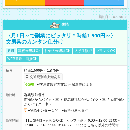
掲載日：2026.08.08
未読
〈月1日～で副業にピッタリ＊時給1,500円～〉
文房具のカンタン仕分け
派遣
職種未経験OK
社会人未経験OK
大学生歓迎
ブランクOK
WEB登録・面接OK
時給1,500円～1,875円
給与
交通費別途支給あり
■ 交通費規定内支給 ※派遣先による
交通費
群馬県前橋市
勤務地
前橋駅からバイク・車
/
群馬総社駅からバイク・車
/
新前橋駅
からバイク・車
/
…
■物流センターなど ■勤務地選べます
【1日3時間～も相談OK!】 ＜シフト例＞ 9:00～12:00 12:00～
勤務時間
17:00 17:00～22:00 18:00～21:00 など こちら以外の時間帯も
お気軽にご相談ください！