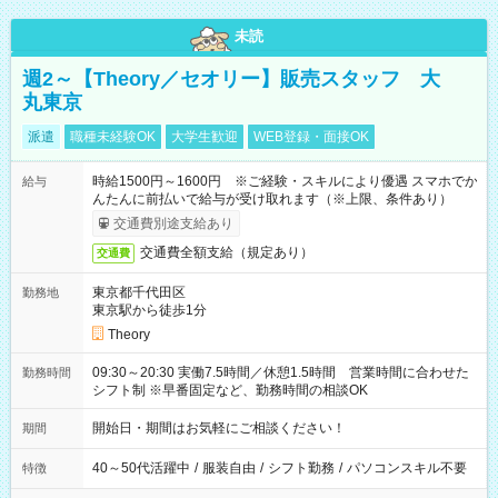
未読
週2～【Theory／セオリー】販売スタッフ 大
丸東京
派遣
職種未経験OK
大学生歓迎
WEB登録・面接OK
時給1500円～1600円 ※ご経験・スキルにより優遇 スマホでか
給与
んたんに前払いで給与が受け取れます（※上限、条件あり）
交通費別途支給あり
交通費全額支給（規定あり）
交通費
東京都千代田区
勤務地
東京駅から徒歩1分
Theory
09:30～20:30 実働7.5時間／休憩1.5時間 営業時間に合わせた
勤務時間
シフト制 ※早番固定など、勤務時間の相談OK
開始日・期間はお気軽にご相談ください！
期間
40～50代活躍中
/
服装自由
/
シフト勤務
/
パソコンスキル不要
特徴