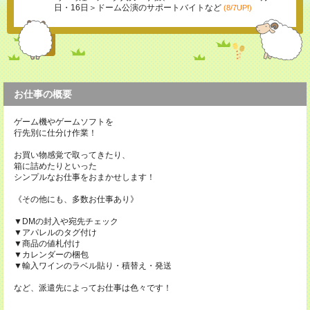
日・16日＞ドーム公演のサポートバイトなど
(8/7UP!)
お仕事の概要
ゲーム機やゲームソフトを
行先別に仕分け作業！
お買い物感覚で取ってきたり、
箱に詰めたりといった
シンプルなお仕事をおまかせします！
《その他にも、多数お仕事あり》
▼DMの封入や宛先チェック
▼アパレルのタグ付け
▼商品の値札付け
▼カレンダーの梱包
▼輸入ワインのラベル貼り・積替え・発送
など、派遣先によってお仕事は色々です！