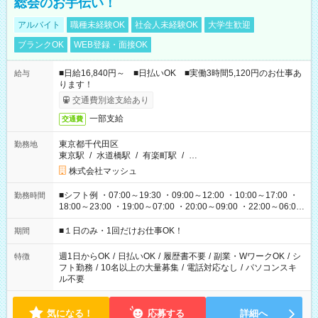
総会のお手伝い！
アルバイト
職種未経験OK
社会人未経験OK
大学生歓迎
ブランクOK
WEB登録・面接OK
■日給16,840円～ ■日払いOK ■実働3時間5,120円のお仕事あ
給与
ります！
交通費別途支給あり
一部支給
交通費
東京都千代田区
勤務地
東京駅
/
水道橋駅
/
有楽町駅
/
…
株式会社マッシュ
■シフト例 ・07:00～19:30 ・09:00～12:00 ・10:00～17:00 ・
勤務時間
18:00～23:00 ・19:00～07:00 ・20:00～09:00 ・22:00～06:00
etc ★最短で3時間で5,120円のお仕事から 15時間で2万円近く稼
げるお仕事も！ ご希望のお時間に合わせてご紹介！ ※シフトは
■１日のみ・1回だけお仕事OK！
期間
現場によって異なります。 ※勿論、休憩時間はあるのでご安心
ください！
週1日からOK
/
日払いOK
/
履歴書不要
/
副業・WワークOK
/
シ
特徴
フト勤務
/
10名以上の大量募集
/
電話対応なし
/
パソコンスキ
ル不要
気になる！
応募する
詳細へ