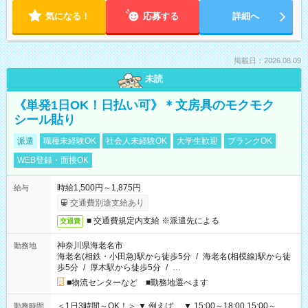
気になる！
応募する
詳細へ
掲載日：2026.08.09
未読
《単発1日OK！日払い可》＊文房具のモクモク
シール貼り
派遣
職種未経験OK
社会人未経験OK
大学生歓迎
ブランクOK
WEB登録・面接OK
時給1,500円～1,875円
給与
交通費別途支給あり
■ 交通費規定内支給 ※派遣先による
交通費
神奈川県海老名市
勤務地
海老名(相鉄・小田急)駅から徒歩5分
/
海老名(相模線)駅から徒
歩5分
/
厚木駅から徒歩5分
/
…
■物流センターなど ■勤務地選べます
＜1日3時間～OK！＞ ▼ 例えば… ▼ 15:00～18:00 15:00～
勤務時間