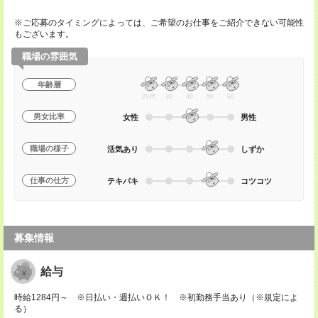
※ご応募のタイミングによっては、ご希望のお仕事をご紹介できない可能性
もございます。
職場の雰囲気
年齢層
20代
30
40
50
60
男女比率
女性
男性
職場の様子
活気あり
しずか
仕事の仕方
テキパキ
コツコツ
募集情報
給与
時給1284円～ ※日払い・週払いＯＫ！ ※初勤務手当あり（※規定によ
る）