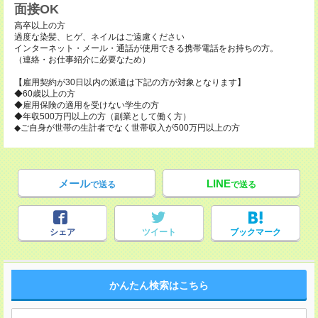
面接OK
高卒以上の方
過度な染髪、ヒゲ、ネイルはご遠慮ください
インターネット・メール・通話が使用できる携帯電話をお持ちの方。
（連絡・お仕事紹介に必要なため）
【雇用契約が30日以内の派遣は下記の方が対象となります】
◆60歳以上の方
◆雇用保険の適用を受けない学生の方
◆年収500万円以上の方（副業として働く方）
◆ご自身が世帯の生計者でなく世帯収入が500万円以上の方
メール
LINE
で送る
で送る
シェア
ツイート
ブックマーク
かんたん検索はこちら