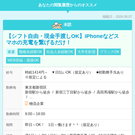
あなたの閲覧履歴からのオススメ
掲載日：2026.08.07
未読
【シフト自由・現金手渡しOK】iPhoneなどス
マホの充電を繋げるだけ！
派遣
職種未経験OK
社会人未経験OK
大学生歓迎
ブランクOK
WEB登録・面接OK
時給1414円～ ▼日払いOK（規定あり） ■初勤務手当あり
給与
※規定による
東京都新宿区
勤務地
新宿駅から徒歩
/
新宿三丁目駅から徒歩
/
高田馬場駅から徒歩
/
…
物流企業
9:00～18:00
勤務時間
即日～OK！ 1日～働けます＾＾（規定あり）
期間