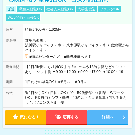
派遣
職種未経験OK
社会人未経験OK
大学生歓迎
ブランクOK
WEB登録・面接OK
時給1,300円～1,625円
給与
群馬県渋川市
勤務地
渋川駅からバイク・車
/
八木原駅からバイク・車
/
敷島駅から
バイク・車
/
…
■物流センターなど ■勤務地選べます
【1日3時間～も相談OK!】午前中のみや18時以降などのシフト
勤務時間
あり！ シフト例 ▼9:00～12:00 ▼9:00～17:00 ▼10:00～19:00
▼18:00～21:00
1日だけの単発OK！＃8月～ ＃9月～
期間
週1日からOK
/
日払いOK
/
40～50代活躍中
/
副業・Wワーク
特徴
OK
/
服装自由
/
シフト勤務
/
10名以上の大量募集
/
電話対応な
し
/
パソコンスキル不要
気になる！
応募する
詳細へ