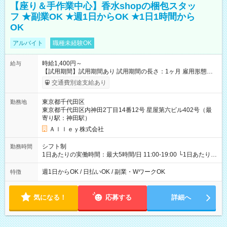
【座り＆手作業中心】香水shopの梱包スタッ
フ ★副業OK ★週1日からOK ★1日1時間から
OK
アルバイト
職種未経験OK
時給1,400円～
給与
【試用期間】試用期間あり 試用期間の長さ：1ヶ月 雇用形態、
給与は本採用時と同じです。
交通費別途支給あり
東京都千代田区
勤務地
東京都千代田区内神田2丁目14番12号 星屋第六ビル402号（最
寄り駅：神田駅）
Ａｌｌｅｙ株式会社
シフト制
勤務時間
1日あたりの実働時間：最大5時間/日 11:00-19:00 └1日あたりの
実働時間：1-5時間 └上記の時間帯内であれば、いつでも勤務可
能！ └平日・土曜日の中で、お好きな曜日でご勤務いただけま
週1日からOK / 日払いOK / 副業・WワークOK
特徴
す！ 【シフト例】 ・11:00～14:00 ・16:30～19:00 ・13:00～
18:00 などのように、自由な働き方が可能なお仕事です！
気になる！
応募する
詳細へ