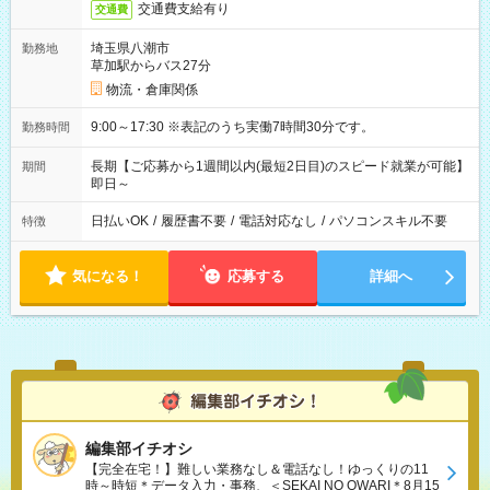
交通費支給有り
交通費
埼玉県八潮市
勤務地
草加駅からバス27分
物流・倉庫関係
9:00～17:30 ※表記のうち実働7時間30分です。
勤務時間
長期【ご応募から1週間以内(最短2日目)のスピード就業が可能】
期間
即日～
日払いOK
/
履歴書不要
/
電話対応なし
/
パソコンスキル不要
特徴
気になる！
応募する
詳細へ
編集部イチオシ
【完全在宅！】難しい業務なし＆電話なし！ゆっくりの11
時～時短＊データ入力・事務、＜SEKAI NO OWARI＊8月15