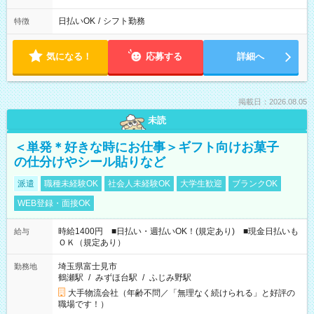
日払いOK
/
シフト勤務
特徴
気になる！
応募する
詳細へ
掲載日：2026.08.05
未読
＜単発＊好きな時にお仕事＞ギフト向けお菓子
の仕分けやシール貼りなど
派遣
職種未経験OK
社会人未経験OK
大学生歓迎
ブランクOK
WEB登録・面接OK
時給1400円 ■日払い・週払いOK！(規定あり) ■現金日払いも
給与
ＯＫ（規定あり）
埼玉県富士見市
勤務地
鶴瀬駅
/
みずほ台駅
/
ふじみ野駅
大手物流会社（年齢不問／「無理なく続けられる」と好評の
職場です！）