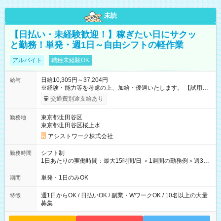
未読
【日払い・未経験歓迎！】稼ぎたい日にサクッ
と勤務！単発・週1日～自由シフトの軽作業
アルバイト
職種未経験OK
日給10,305円～37,204円
給与
※経験・能力等を考慮の上、加給・優遇いたします。 【試用期
間】試用期間なし
交通費別途支給あり
東京都世田谷区
勤務地
東京都世田谷区桜上水
アシストワーク株式会社
シフト制
勤務時間
1日あたりの実働時間：最大15時間/日 ＜1週間の勤務例＞週3回
勤務 勤務：月・水・金 休み：火・木・土・日 好きな時にお仕事
可能です！ ※1日あたりの最大実働時間は日勤、夜勤共に勤務し
単発・1日のみOK
期間
た時間になります。
週1日からOK / 日払いOK / 副業・WワークOK / 10名以上の大量
特徴
募集