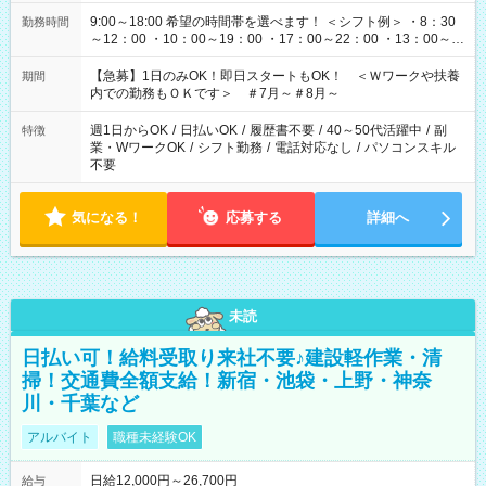
9:00～18:00 希望の時間帯を選べます！ ＜シフト例＞ ・8：30
勤務時間
～12：00 ・10：00～19：00 ・17：00～22：00 ・13：00～
22：00 ・22：00～翌6：00 など
【急募】1日のみOK！即日スタートもOK！ ＜Ｗワークや扶養
期間
内での勤務もＯＫです＞ ＃7月～＃8月～
週1日からOK
/
日払いOK
/
履歴書不要
/
40～50代活躍中
/
副
特徴
業・WワークOK
/
シフト勤務
/
電話対応なし
/
パソコンスキル
不要
気になる！
応募する
詳細へ
未読
日払い可！給料受取り来社不要♪建設軽作業・清
掃！交通費全額支給！新宿・池袋・上野・神奈
川・千葉など
アルバイト
職種未経験OK
日給12,000円～26,700円
給与