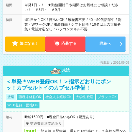
単発1日～！ ★勤務開始日や期間はお気軽にご相談くださ
期間
い！ ＃8月～ ＃9月～
週1日からOK
/
日払いOK
/
履歴書不要
/
40～50代活躍中
/
副
特徴
業・WワークOK
/
服装自由
/
シフト勤務
/
10名以上の大量募
集
/
電話対応なし
/
パソコンスキル不要
気になる！
応募する
詳細へ
掲載日：2026.08.08
未読
＜単発＊WEB登録OK！＞指示どおりにポン
ッ！カプセルトイのカプセル準備！
派遣
職種未経験OK
社会人未経験OK
大学生歓迎
ブランクOK
WEB登録・面接OK
時給1500円 ■現金日払いもOK（規定あり）
給与
交通費別途支給あり
一部支給 ※登録後、選んだお仕事によって条件が異なる
交通費