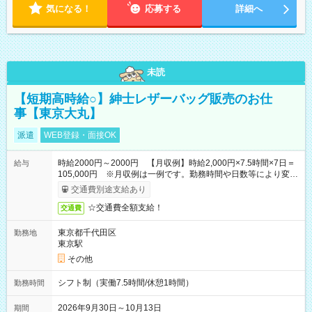
気になる！
応募する
詳細へ
未読
【短期高時給○】紳士レザーバッグ販売のお仕
事【東京大丸】
派遣
WEB登録・面接OK
時給2000円～2000円 【月収例】時給2,000円×7.5時間×7日＝
給与
105,000円 ※月収例は一例です。勤務時間や日数等により変動
いたします。
交通費別途支給あり
☆交通費全額支給！
交通費
東京都千代田区
勤務地
東京駅
その他
シフト制（実働7.5時間/休憩1時間）
勤務時間
2026年9月30日～10月13日
期間