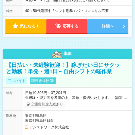
今夏OPEN予定 開始日はお気軽にご相談ください。
期間
40～50代活躍中
/
シフト勤務
/
パソコンスキル不要
特徴
気になる！
応募する
詳細へ
未読
【日払い・未経験歓迎！】稼ぎたい日にサクッ
と勤務！単発・週1日～自由シフトの軽作業
アルバイト
職種未経験OK
日給10,305円～37,204円
給与
※経験・能力等を考慮の上、加給・優遇いたします。 【試用期
間】試用期間なし
交通費別途支給あり
東京都豊島区
勤務地
東京都豊島区目白
アシストワーク株式会社