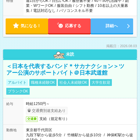
週1日からOK
/
日払いOK
/
履歴書不要
/
40～50代活躍中
/
副
特徴
業・WワークOK
/
服装自由
/
シフト勤務
/
10名以上の大量募
集
/
電話対応なし
/
パソコンスキル不要
気になる！
応募する
詳細へ
掲載日：2026.08.03
未読
＜日本を代表するバンド＊サカナクション＞ツ
アー公演のサポートバイト＠日本武道館
アルバイト
職種未経験OK
社会人未経験OK
大学生歓迎
ブランクOK
時給1250円～
給与
交通費別途支給あり
支給（規定有り）
交通費
東京都千代田区
勤務地
九段下駅から徒歩5分
/
竹橋駅から徒歩10分
/
神保町駅から徒