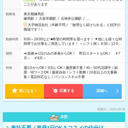
ことがあります
東京都練馬区
勤務地
練馬駅
/
大泉学園駅
/
石神井公園駅
/
…
大手物流会社（年齢不問／「無理なく続けられる」と好評の
職場です！）
9:00～18:00など ■希望の時間帯を選べます！ ▼他にも様々な時
勤務時間
間帯でお仕事をご用意しています！ ＜シフト例＞ 8:30～12:00
17:00～22:00 13:00～22:00 22:00～翌6:00 など
≪急募≫1日のみの単発からOK！ 即日スタートもOK！ ＃7
期間
月～ ＃8月～
週1日からOK
/
日払いOK
/
履歴書不要
/
40～50代活躍中
/
副
特徴
業・WワークOK
/
服装自由
/
シフト勤務
/
10名以上の大量募
集
/
電話対応なし
/
パソコンスキル不要
気になる！
応募する
詳細へ
掲載日：2026.08.08
未読
＼来社不要／単発1日OK＊コスメの仕分け