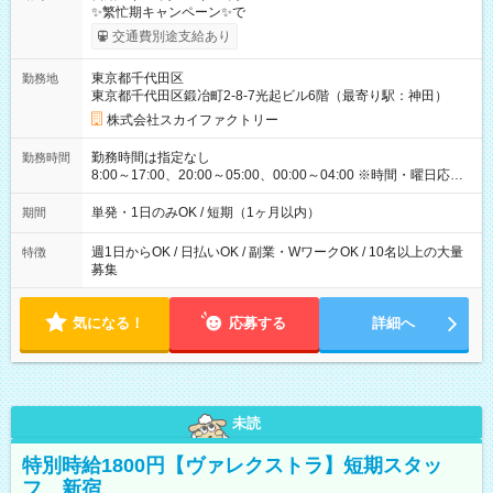
✨繁忙期キャンペーン✨で
交通費別途支給あり
東京都千代田区
勤務地
東京都千代田区鍛冶町2-8-7光起ビル6階（最寄り駅：神田）
株式会社スカイファクトリー
勤務時間は指定なし
勤務時間
8:00～17:00、20:00～05:00、00:00～04:00 ※時間・曜日応相
談 ※深夜・早朝帯もあり ※週1日、1日4ｈから勤務OK！ もち
ろん週5以上のレギュラーワークも☆ 平日のみ・土日のみも
単発・1日のみOK / 短期（1ヶ月以内）
期間
OK！
週1日からOK / 日払いOK / 副業・WワークOK / 10名以上の大量
特徴
募集
気になる！
応募する
詳細へ
未読
特別時給1800円【ヴァレクストラ】短期スタッ
フ 新宿