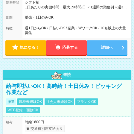
シフト制
勤務時間
1日あたりの実働時間：最大15時間/日 ＜1週間の勤務例＞週3回
勤務 勤務：月・水・金 休み：火・木・土・日 好きな時にお仕事
可能です！ ※1日あたりの最大実働時間は日勤、夜勤共に勤務し
単発・1日のみOK
期間
た時間になります。
週1日からOK / 日払いOK / 副業・WワークOK / 10名以上の大量
特徴
募集
気になる！
応募する
詳細へ
未読
給与即払いOK！高時給！土日休み！ピッキング
作業など
派遣
職種未経験OK
社会人未経験OK
ブランクOK
WEB登録・面接OK
時給1600円
給与
交通費別途支給あり