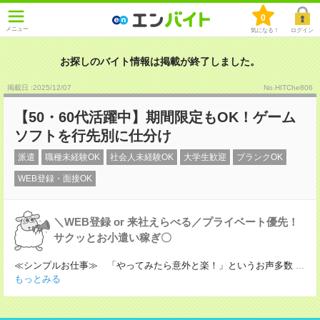
0
メニュー
気になる！
ログイン
お探しのバイト情報は掲載が終了しました。
掲載日 :2025
/
12
/
07
No.HITChe806
【50・60代活躍中】期間限定もOK！ゲーム
ソフトを行先別に仕分け
派遣
職種未経験OK
社会人未経験OK
大学生歓迎
ブランクOK
WEB登録・面接OK
＼WEB登録 or 来社えらべる／プライベート優先！
サクッとお小遣い稼ぎ〇
≪シンプルお仕事≫ 「やってみたら意外と楽！」というお声多数
...
もっとみる