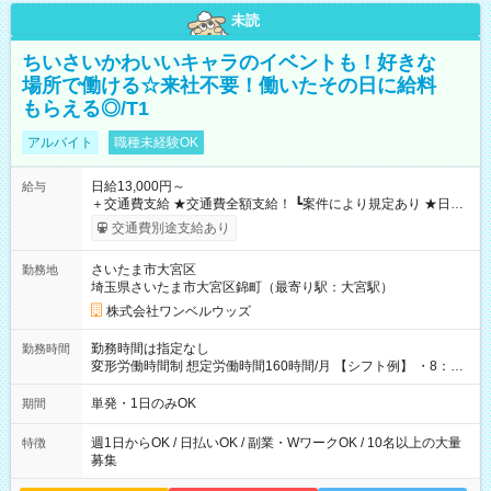
未読
ちいさいかわいいキャラのイベントも！好きな
場所で働ける☆来社不要！働いたその日に給料
もらえる◎/T1
アルバイト
職種未経験OK
日給13,000円～
給与
＋交通費支給 ★交通費全額支給！ ┗案件により規定あり ★日払
いOK！（規定あり） ┗働いたその日に現金GET♪ お仕事後はコ
交通費別途支給あり
ンビニATMから 日払い分を引き落とせます！ 【試用期間】試
用期間なし
さいたま市大宮区
勤務地
埼玉県さいたま市大宮区錦町（最寄り駅：大宮駅）
株式会社ワンベルウッズ
勤務時間は指定なし
勤務時間
変形労働時間制 想定労働時間160時間/月 【シフト例】 ・8：00
～21：00
単発・1日のみOK
期間
週1日からOK / 日払いOK / 副業・WワークOK / 10名以上の大量
特徴
募集