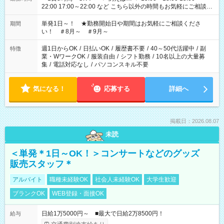
22:00 17:00～22:00 など こちら以外の時間もお気軽にご相談く
ださい！
単発1日～！ ★勤務開始日や期間はお気軽にご相談くださ
期間
い！ ＃8月～ ＃9月～
週1日からOK
/
日払いOK
/
履歴書不要
/
40～50代活躍中
/
副
特徴
業・WワークOK
/
服装自由
/
シフト勤務
/
10名以上の大量募
集
/
電話対応なし
/
パソコンスキル不要
気になる！
応募する
詳細へ
掲載日：2026.08.07
未読
＜単発＊1日～OK！＞コンサートなどのグッズ
販売スタッフ＊
アルバイト
職種未経験OK
社会人未経験OK
大学生歓迎
ブランクOK
WEB登録・面接OK
日給1万5000円～ ■最大で日給2万8500円！
給与