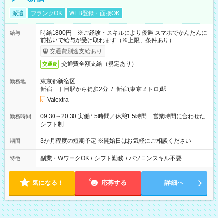
派遣
ブランクOK
WEB登録・面接OK
時給1800円 ※ご経験・スキルにより優遇 スマホでかんたんに
給与
前払いで給与が受け取れます（※上限、条件あり）
交通費別途支給あり
交通費全額支給（規定あり）
交通費
東京都新宿区
勤務地
新宿三丁目駅から徒歩2分
/
新宿(東京メトロ)駅
Valextra
09:30～20:30 実働7.5時間／休憩1.5時間 営業時間に合わせた
勤務時間
シフト制
3か月程度の短期予定 ※開始日はお気軽にご相談ください
期間
副業・WワークOK
/
シフト勤務
/
パソコンスキル不要
特徴
気になる！
応募する
詳細へ