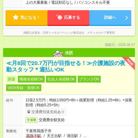
上の大量募集
/
電話対応なし
/
パソコンスキル不要
気になる！
応募する
詳細へ
掲載元企業名
日研トータルソーシング株式会社 メディカルケア事業部
掲載日：2026.08.07
未読
NEW
≪月8回で20.7万円が目指せる！≫介護施設の夜
勤スタッフ＊週払いOK
派遣
職種未経験OK
社会人未経験OK
ブランクOK
WEB登録・面接OK
日収2.5万円：時給1350円×8h＋残業割増（時給1.25×8h）+深夜
給与
割増（時給0.25×5h）
交通費別途支給あり
交通費全額支給
交通費
千葉県我孫子市
勤務地
我孫子駅
/
天王台駅
/
湖北駅
/
…