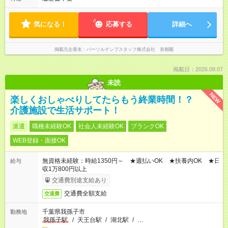
気になる！
応募する
詳細へ
掲載元企業名
パーソルテンプスタッフ株式会社 首都圏
掲載日：2026.08.07
未読
NEW
楽しくおしゃべりしてたらもう終業時間！？
介護施設で生活サポート！
派遣
職種未経験OK
社会人未経験OK
ブランクOK
WEB登録・面接OK
無資格未経験：時給1350円～ ★週払いOK ★扶養内OK ★日
給与
収1万800円以上
交通費別途支給あり
交通費全額支給
交通費
千葉県我孫子市
勤務地
我孫子駅
/
天王台駅
/
湖北駅
/
…