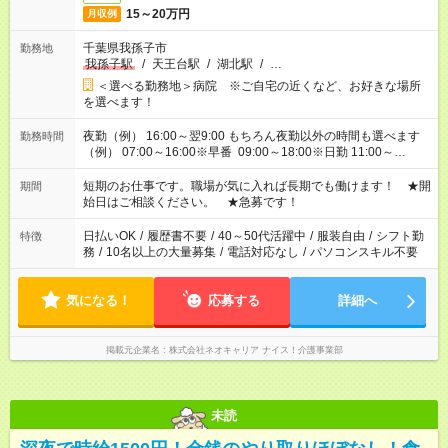
15～20万円
月収例
千葉県我孫子市
勤務地
我孫子駅
/
天王台駅
/
湖北駅
/
…
＜選べる勤務地＞病院 ※ご自宅の近くなど、お好きな場所
を選べます！
夜勤（例） 16:00～翌9:00 もちろん夜勤以外の時間も選べます
勤務時間
（例） 07:00～16:00※早番 09:00～18:00※日勤 11:00～
20:00※遅番 ※時間は、固定・選べる施設もあるので、ご希望が
あれば調整できます！ ※シフト制。勤務地により実働時間が異
短期のお仕事です。職場が気に入れば長期でも働けます！ ★開
期間
なります。★家庭の都合でお休みが必要な場合も遠慮なくご相談
始日はご相談ください。 ★急募です！
ください。
日払いOK
/
履歴書不要
/
40～50代活躍中
/
服装自由
/
シフト勤
特徴
務
/
10名以上の大量募集
/
電話対応なし
/
パソコンスキル不要
気になる！
応募する
詳細へ
掲載元企業名
株式会社ネオキャリア ナイス！介護事業部
未読