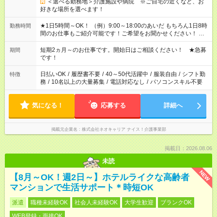
＜選べる勤務地＞介護施設や病院 ※ご自宅の近くなど、お
好きな場所を選べます！
★1日5時間～OK！ （例）9:00～18:00のあいだ もちろん1日8時
勤務時間
間のお仕事もご紹介可能です！ご希望をお聞かせください！ ※
週最低15時間以上の勤務が必要です
短期2ヵ月～のお仕事です。開始日はご相談ください！ ★急募
期間
です！
日払いOK
/
履歴書不要
/
40～50代活躍中
/
服装自由
/
シフト勤
特徴
務
/
10名以上の大量募集
/
電話対応なし
/
パソコンスキル不要
気になる！
応募する
詳細へ
掲載元企業名
株式会社ネオキャリア ナイス！介護事業部
掲載日：2026.08.06
未読
NEW
【8月～OK！週2日～】ホテルライクな高齢者
マンションで生活サポート＊時短OK
派遣
職種未経験OK
社会人未経験OK
大学生歓迎
ブランクOK
WEB登録・面接OK