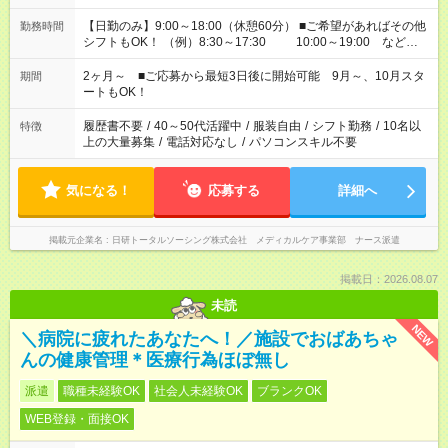
【日勤のみ】9:00～18:00（休憩60分） ■ご希望があればその他
勤務時間
シフトもOK！ （例）8:30～17:30 10:00～19:00 など
「家族とお休みを合わせたい」 「余裕を持って夕飯の準備がし
たい」 「できれば残業はしたくない」 など、ご希望があれば教
2ヶ月～ ■ご応募から最短3日後に開始可能 9月～、10月スタ
期間
えてくださいね。 ※Wワーク希望の方へ 今ご覧のお仕事で希望
ートもOK！
する勤務時間と、もう1つのお仕事の勤務時間。 合計で週40時
間を超える場合は応募できません
履歴書不要
/
40～50代活躍中
/
服装自由
/
シフト勤務
/
10名以
特徴
上の大量募集
/
電話対応なし
/
パソコンスキル不要
気になる！
応募する
詳細へ
掲載元企業名
日研トータルソーシング株式会社 メディカルケア事業部 ナース派遣
掲載日：2026.08.07
未読
NEW
＼病院に疲れたあなたへ！／施設でおばあちゃ
んの健康管理＊医療行為ほぼ無し
派遣
職種未経験OK
社会人未経験OK
ブランクOK
WEB登録・面接OK