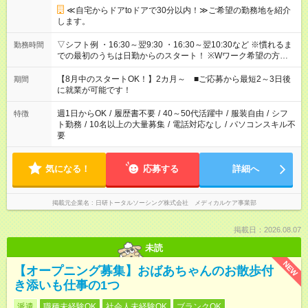
≪自宅からドアtoドアで30分以内！≫ご希望の勤務地を紹介
します。
▽シフト例 ・16:30～翌9:30 ・16:30～翌10:30など ※慣れるま
勤務時間
での最初のうちは日勤からのスタート！ ※Wワーク希望の方へ
複数就業の場合は、合計40時間以内。
【8月中のスタートOK！】2カ月～ ■ご応募から最短2～3日後
期間
に就業が可能です！
週1日からOK
/
履歴書不要
/
40～50代活躍中
/
服装自由
/
シフ
特徴
ト勤務
/
10名以上の大量募集
/
電話対応なし
/
パソコンスキル不
要
気になる！
応募する
詳細へ
掲載元企業名
日研トータルソーシング株式会社 メディカルケア事業部
掲載日：2026.08.07
未読
NEW
【オープニング募集】おばあちゃんのお散歩付
き添いも仕事の1つ
派遣
職種未経験OK
社会人未経験OK
ブランクOK