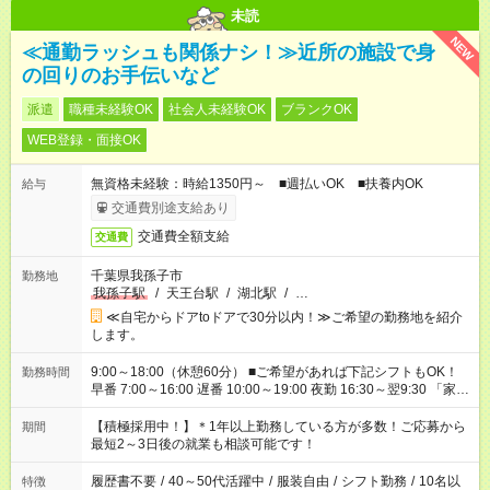
未読
NEW
≪通勤ラッシュも関係ナシ！≫近所の施設で身
の回りのお手伝いなど
派遣
職種未経験OK
社会人未経験OK
ブランクOK
WEB登録・面接OK
無資格未経験：時給1350円～ ■週払いOK ■扶養内OK
給与
交通費別途支給あり
交通費全額支給
交通費
千葉県我孫子市
勤務地
我孫子駅
/
天王台駅
/
湖北駅
/
…
≪自宅からドアtoドアで30分以内！≫ご希望の勤務地を紹介
します。
9:00～18:00（休憩60分） ■ご希望があれば下記シフトもOK！
勤務時間
早番 7:00～16:00 遅番 10:00～19:00 夜勤 16:30～翌9:30 「家族
と休みを合わせたい」 「余裕を持って夕飯の準備がしたい」
「できれば残業はしたくない」 など、ご希望を教えてください
【積極採用中！】＊1年以上勤務している方が多数！ご応募から
期間
ね。 ※Wワーク希望の方へ 今ご覧のお仕事で希望する勤務時間
最短2～3日後の就業も相談可能です！
と、もう1つのお仕事の勤務時間が 合計で週40時間を超える場
合は応募できません。
履歴書不要
/
40～50代活躍中
/
服装自由
/
シフト勤務
/
10名以
特徴