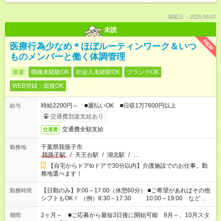
掲載日：2026.08.07
未読
NEW
医療行為少なめ＊ほぼルーティンワーク＆いつ
ものメンバーと働く体調管理
派遣
職種未経験OK
社会人未経験OK
ブランクOK
WEB登録・面接OK
時給2200円～ ■週払いOK ■日収1万7600円以上
給与
交通費別途支給あり
交通費全額支給
交通費
千葉県我孫子市
勤務地
我孫子駅
/
天王台駅
/
湖北駅
/
…
【自宅からドアtoドアで30分以内】介護施設でのお仕事。勤
務地選べます！
【日勤のみ】9:00～17:00（休憩60分） ■ご希望があればその他
勤務時間
シフトもOK！ （例）8:30～17:30 10:00～19:00 など
「家族とお休みを合わせたい」 「できれば残業はしたくない」
など、あなたのご希望に沿ったお仕事をご紹介します！ ※Wワ
2ヶ月～ ■ご応募から最短3日後に開始可能 9月～、10月スタ
期間