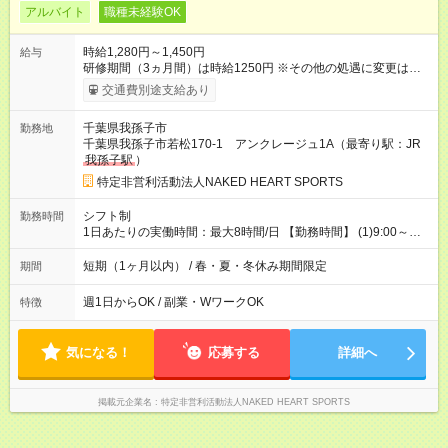
アルバイト
職種未経験OK
時給1,280円～1,450円
給与
研修期間（3ヵ月間）は時給1250円 ※その他の処遇に変更はあ
りません。 【試用期間】試用期間あり 試用期間の長さ：6ヶ月
交通費別途支給あり
雇用形態、給与は本採用時と同じです。
千葉県我孫子市
勤務地
千葉県我孫子市若松170-1 アンクレージュ1A（最寄り駅：JR
我孫子駅
）
特定非営利活動法人NAKED HEART SPORTS
シフト制
勤務時間
1日あたりの実働時間：最大8時間/日 【勤務時間】 (1)9:00～
13:00 (2)8:30～14:00 (3)10:00～16:00 (4)13:00～17:00 (5)14：
00～17：30 など・・・ ※他時間帯ご相談ください♪
短期（1ヶ月以内） / 春・夏・冬休み期間限定
期間
週1日からOK / 副業・WワークOK
特徴
気になる！
応募する
詳細へ
掲載元企業名
特定非営利活動法人NAKED HEART SPORTS