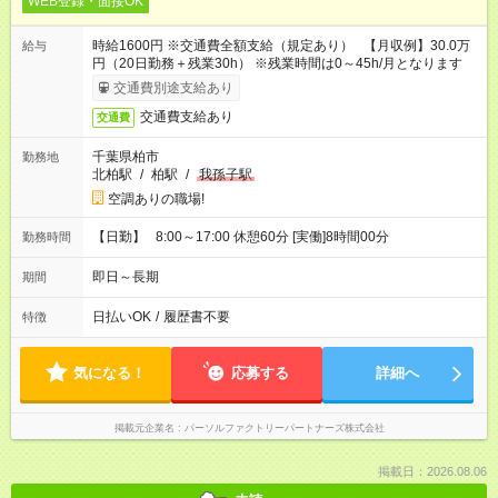
WEB登録・面接OK
時給1600円 ※交通費全額支給（規定あり） 【月収例】30.0万
給与
円（20日勤務＋残業30h） ※残業時間は0～45h/月となります
交通費別途支給あり
交通費支給あり
交通費
千葉県柏市
勤務地
北柏駅
/
柏駅
/
我孫子駅
空調ありの職場!
【日勤】 8:00～17:00 休憩60分 [実働]8時間00分
勤務時間
即日～長期
期間
日払いOK
/
履歴書不要
特徴
気になる！
応募する
詳細へ
掲載元企業名
パーソルファクトリーパートナーズ株式会社
掲載日：2026.08.06