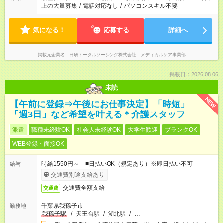
上の大量募集
/
電話対応なし
/
パソコンスキル不要
気になる！
応募する
詳細へ
掲載元企業名
日研トータルソーシング株式会社 メディカルケア事業部
掲載日：2026.08.06
未読
NEW
【午前に登録⇒午後にお仕事決定】「時短」
「週3日」など希望を叶える＊介護スタッフ
派遣
職種未経験OK
社会人未経験OK
大学生歓迎
ブランクOK
WEB登録・面接OK
時給1550円～ ■日払いOK（規定あり）※即日払い不可
給与
交通費別途支給あり
交通費全額支給
交通費
千葉県我孫子市
勤務地
我孫子駅
/
天王台駅
/
湖北駅
/
…