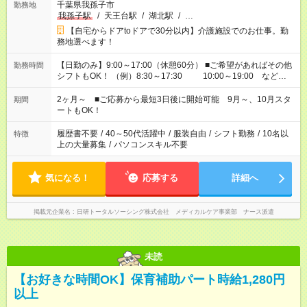
千葉県我孫子市
勤務地
我孫子駅
/
天王台駅
/
湖北駅
/
…
【自宅からドアtoドアで30分以内】介護施設でのお仕事。勤
務地選べます！
【日勤のみ】9:00～17:00（休憩60分） ■ご希望があればその他
勤務時間
シフトもOK！ （例）8:30～17:30 10:00～19:00 など
「家族とお休みを合わせたい」 「できれば残業はしたくない」
など、あなたのご希望に沿ったお仕事をご紹介します！ ※Wワ
2ヶ月～ ■ご応募から最短3日後に開始可能 9月～、10月スタ
期間
ーク希望の方へ 今ご覧のお仕事で希望する勤務時間と、もう1つ
ートもOK！
のお仕事の勤務時間。 合計で週40時間を超える場合は応募でき
ません
履歴書不要
/
40～50代活躍中
/
服装自由
/
シフト勤務
/
10名以
特徴
上の大量募集
/
パソコンスキル不要
気になる！
応募する
詳細へ
掲載元企業名
日研トータルソーシング株式会社 メディカルケア事業部 ナース派遣
未読
【お好きな時間OK】保育補助パート時給1,280円
以上