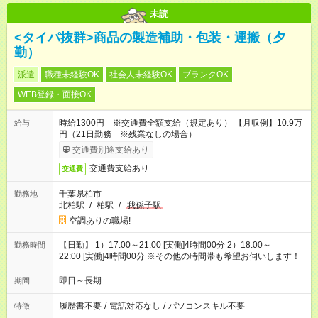
未読
<タイパ抜群>商品の製造補助・包装・運搬（夕
勤）
派遣
職種未経験OK
社会人未経験OK
ブランクOK
WEB登録・面接OK
時給1300円 ※交通費全額支給（規定あり） 【月収例】10.9万
給与
円（21日勤務 ※残業なしの場合）
交通費別途支給あり
交通費支給あり
交通費
千葉県柏市
勤務地
北柏駅
/
柏駅
/
我孫子駅
空調ありの職場!
【日勤】 1）17:00～21:00 [実働]4時間00分 2）18:00～
勤務時間
22:00 [実働]4時間00分 ※その他の時間帯も希望お伺いします！
即日～長期
期間
履歴書不要
/
電話対応なし
/
パソコンスキル不要
特徴