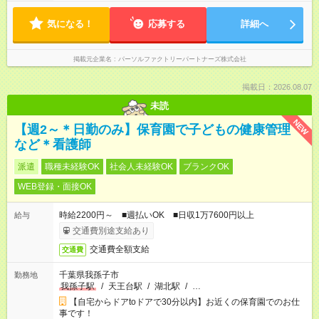
気になる！
応募する
詳細へ
掲載元企業名
パーソルファクトリーパートナーズ株式会社
掲載日：2026.08.07
未読
NEW
【週2～＊日勤のみ】保育園で子どもの健康管理
など＊看護師
派遣
職種未経験OK
社会人未経験OK
ブランクOK
WEB登録・面接OK
時給2200円～ ■週払いOK ■日収1万7600円以上
給与
交通費別途支給あり
交通費全額支給
交通費
千葉県我孫子市
勤務地
我孫子駅
/
天王台駅
/
湖北駅
/
…
【自宅からドアtoドアで30分以内】お近くの保育園でのお仕
事です！