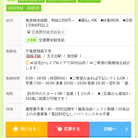
WEB登録・面接OK
無資格未経験：時給1350円～ ■週払いOK ■扶養内OK ■日収
給与
1万800円以上
交通費別途支給あり
交通費全額支給
交通費
千葉県我孫子市
勤務地
我孫子駅
/
天王台駅
/
湖北駅
/
…
≪自宅からドアtoドアで30分以内！≫ご希望の勤務地を紹介
します。
9:00～18:00（休憩60分） ■ご希望があれば下記シフトもOK！
勤務時間
早番 7:00～16:00 遅番 10:00～19:00 夜勤 16:30～翌9:30 「家族
と休みを合わせたい」 「余裕を持って夕飯の準備がしたい」
「できれば残業はしたくない」 など、ご希望を教えてください
【8月中のスタートOK！急募！】2カ月～ ■ご応募から最短2～
期間
ね。 ※Wワーク希望の方へ 今ご覧のお仕事で希望する勤務時間
3日後に就業が可能です！
と、もう1つのお仕事の勤務時間。 合計で週40時間を超える場
合は応募できません。
履歴書不要
/
40～50代活躍中
/
服装自由
/
シフト勤務
/
10名以
特徴
上の大量募集
/
電話対応なし
/
パソコンスキル不要
気になる！
応募する
詳細へ