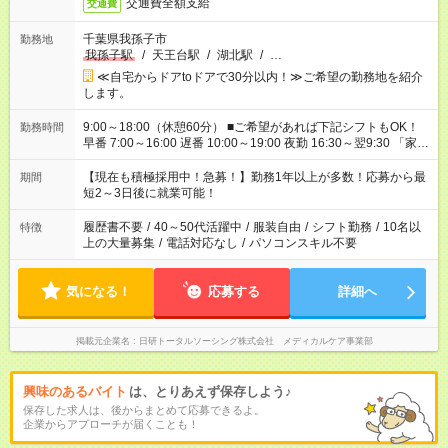
交通費全額支給
交通費
千葉県我孫子市
勤務地
我孫子駅
/
天王台駅
/
湖北駅
/
…
≪自宅からドアtoドアで30分以内！≫ご希望の勤務地を紹介
します。
9:00～18:00（休憩60分） ■ご希望があれば下記シフトもOK！
勤務時間
早番 7:00～16:00 遅番 10:00～19:00 夜勤 16:30～翌9:30 「家族
と休みを合わせたい」 「余裕を持って夕飯の準備がしたい」
「できれば残業はしたくない」 など、ご希望を教えてください
【現在も積極採用中！急募！】勤務1年以上が多数！応募から最
期間
ね。 ※Wワーク希望の方へ 今ご覧のお仕事で希望する勤務時間
短2～3日後に就業可能！
と、もう1つのお仕事の勤務時間。 合計で週40時間を超える場
合は応募できません。
履歴書不要
/
40～50代活躍中
/
服装自由
/
シフト勤務
/
10名以
特徴
上の大量募集
/
電話対応なし
/
パソコンスキル不要
気になる！
応募する
詳細へ
掲載元企業名
日研トータルソーシング株式会社 メディカルケア事業部
興味のあるバイト
は、とりあえず保存しよう♪
保存した求人は、後からまとめて応募できるよ。
企業からアプローチが届くことも！