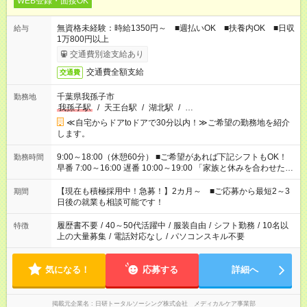
WEB登録・面接OK
無資格未経験：時給1350円～ ■週払いOK ■扶養内OK ■日収
給与
1万800円以上
交通費別途支給あり
交通費全額支給
交通費
千葉県我孫子市
勤務地
我孫子駅
/
天王台駅
/
湖北駅
/
…
≪自宅からドアtoドアで30分以内！≫ご希望の勤務地を紹介
します。
9:00～18:00（休憩60分） ■ご希望があれば下記シフトもOK！
勤務時間
早番 7:00～16:00 遅番 10:00～19:00 「家族と休みを合わせた
い」 「余裕を持って夕飯の準備がしたい」 「できれば残業はし
たくない」 など、ご希望を教えてくださいね。 ※Wワーク希望
【現在も積極採用中！急募！】2カ月～ ■ご応募から最短2～3
期間
の方へ 今ご覧のお仕事で希望する勤務時間と、もう1つのお仕事
日後の就業も相談可能です！
の勤務時間。 合計で週40時間を超える場合は応募できません。
履歴書不要
/
40～50代活躍中
/
服装自由
/
シフト勤務
/
10名以
特徴
上の大量募集
/
電話対応なし
/
パソコンスキル不要
気になる！
応募する
詳細へ
掲載元企業名
日研トータルソーシング株式会社 メディカルケア事業部