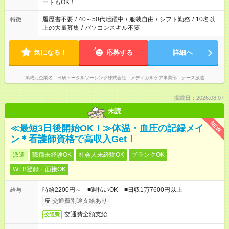
ーク希望の方へ 今ご覧のお仕事で希望する勤務時間と、もう1つ
ートもOK！
のお仕事の勤務時間。 合計で週40時間を超える場合は応募でき
ません
履歴書不要
/
40～50代活躍中
/
服装自由
/
シフト勤務
/
10名以
特徴
上の大量募集
/
パソコンスキル不要
気になる！
応募する
詳細へ
掲載元企業名
日研トータルソーシング株式会社 メディカルケア事業部 ナース派遣
掲載日：2026.08.07
未読
NEW
≪最短3日後開始OK！≫体温・血圧の記録メイ
ン＊看護師資格で高収入Get！
派遣
職種未経験OK
社会人未経験OK
ブランクOK
WEB登録・面接OK
時給2200円～ ■週払いOK ■日収1万7600円以上
給与
交通費別途支給あり
交通費全額支給
交通費