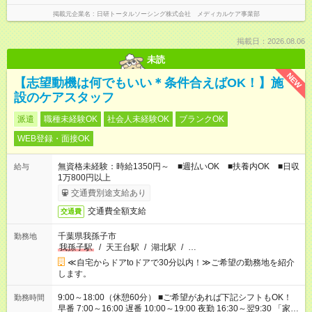
掲載元企業名
日研トータルソーシング株式会社 メディカルケア事業部
掲載日：2026.08.06
未読
NEW
【志望動機は何でもいい＊条件合えばOK！】施
設のケアスタッフ
派遣
職種未経験OK
社会人未経験OK
ブランクOK
WEB登録・面接OK
無資格未経験：時給1350円～ ■週払いOK ■扶養内OK ■日収
給与
1万800円以上
交通費別途支給あり
交通費全額支給
交通費
千葉県我孫子市
勤務地
我孫子駅
/
天王台駅
/
湖北駅
/
…
≪自宅からドアtoドアで30分以内！≫ご希望の勤務地を紹介
します。
9:00～18:00（休憩60分） ■ご希望があれば下記シフトもOK！
勤務時間
早番 7:00～16:00 遅番 10:00～19:00 夜勤 16:30～翌9:30 「家族