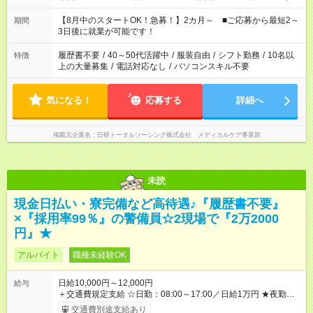
と休みを合わせたい」 「余裕を持って夕飯の準備がしたい」
「できれば残業はしたくない」 など、ご希望を教えてください
【8月中のスタートOK！急募！】2カ月～ ■ご応募から最短2～
期間
ね。 ※Wワーク希望の方へ 今ご覧のお仕事で希望する勤務時間
3日後に就業が可能です！
と、もう1つのお仕事の勤務時間。 合計で週40時間を超える場
合は応募できません。
履歴書不要
/
40～50代活躍中
/
服装自由
/
シフト勤務
/
10名以
特徴
上の大量募集
/
電話対応なし
/
パソコンスキル不要
気になる！
応募する
詳細へ
掲載元企業名
日研トータルソーシング株式会社 メディカルケア事業部
未読
現金日払い・寮完備など高待遇♪『履歴書不要』
×『採用率99％』の警備員☆2現場で『2万2000
円』★
アルバイト
職種未経験OK
日給10,000円～12,000円
給与
＋交通費規定支給 ☆日勤：08:00～17:00／日給1万円 ★夜勤：
20:00～05:00／日給1万2000円 -:+:-:+:-:+:-:+:-:+:- 日勤＋夜勤で 1
交通費別途支給あり