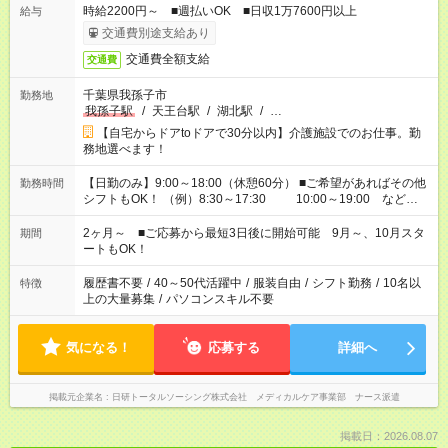
時給2200円～ ■週払いOK ■日収1万7600円以上
給与
交通費別途支給あり
交通費全額支給
交通費
千葉県我孫子市
勤務地
我孫子駅
/
天王台駅
/
湖北駅
/
…
【自宅からドアtoドアで30分以内】介護施設でのお仕事。勤
務地選べます！
【日勤のみ】9:00～18:00（休憩60分） ■ご希望があればその他
勤務時間
シフトもOK！ （例）8:30～17:30 10:00～19:00 など
「家族とお休みを合わせたい」 「できれば残業はしたくない」
など、あなたのご希望に沿ったお仕事をご紹介します！ ※Wワ
2ヶ月～ ■ご応募から最短3日後に開始可能 9月～、10月スタ
期間
ーク希望の方へ 今ご覧のお仕事で希望する勤務時間と、もう1つ
ートもOK！
のお仕事の勤務時間。 合計で週40時間を超える場合は応募でき
ません
履歴書不要
/
40～50代活躍中
/
服装自由
/
シフト勤務
/
10名以
特徴
上の大量募集
/
パソコンスキル不要
気になる！
応募する
詳細へ
掲載元企業名
日研トータルソーシング株式会社 メディカルケア事業部 ナース派遣
掲載日：2026.08.07