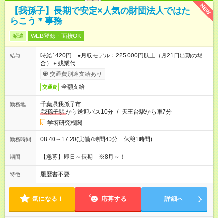
NEW
【我孫子】長期で安定×人気の財団法人ではた
らこう＊事務
派遣
WEB登録・面接OK
時給1420円 ●月収モデル：225,000円以上（月21日出勤の場
給与
合）＋残業代
交通費別途支給あり
全額支給
交通費
千葉県我孫子市
勤務地
我孫子駅
から送迎バス10分
/
天王台駅から車7分
学術研究機関
08:40～17:20(実働7時間40分 休憩1時間)
勤務時間
【急募】即日～長期 ※8月～！
期間
履歴書不要
特徴
気になる！
応募する
詳細へ