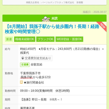
掲載元企業名
パーソルテンプスタッフ株式会社 首都圏
掲載日：2026.08.07
未読
NEW
【8月開始】我孫子駅から徒歩圏内！長期！経路
検索や時間管理〇
派遣
職種未経験OK
ブランクOK
WEB登録・面接OK
時給1450円 ●月収モデル：243,600円（月21日勤務の場合）＋
給与
残業代
交通費別途支給あり
全額支給
交通費
千葉県我孫子市
勤務地
我孫子駅
から徒歩12分
★旅行関連会社
09:00～18:00(実働8時間 休憩1時間)
勤務時間
【急募】即日～長期 ※8月～！
期間
履歴書不要
特徴