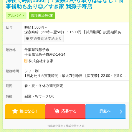
深夜で時給1500円！金銭のやり取りほぼなし！食
事補助もあり◎／すき家 我孫子寿店
アルバイト
職種未経験OK
時給1,500円～
給与
深夜時給（22時～翌5時）：1500円 【試用期間】試用期間あり
試用期間の長さ：1ヶ月 雇用形態、給与は本採用時と同じです。
交通費別途支給あり
試用期間の実態は30日（※条件変更なし）ですが、切り上げで
一ヶ月とさせていただきます。 研修制度あり：15時間(研修中も
千葉県我孫子市
勤務地
同時給）
千葉県我孫子市寿2-14-24
株式会社すき家
シフト制
勤務時間
1日あたりの実働時間：最大7時間/日 【深夜帯】22:00～翌5:00
週2日～・1日2h～OK◎ ※22:00から翌5:00までは18歳以上の方
のみ勤務可能です（18歳未満の深夜業務禁止のため） ★深夜で
春・夏・冬休み期間限定
期間
も安心して働けます★ すき家では、ワンオペを禁止していま
す。 必ず、2名以上での勤務を行いますので、安心して働けま
副業・WワークOK
特徴
す。
気になる！
応募する
詳細へ
掲載元企業名
株式会社すき家