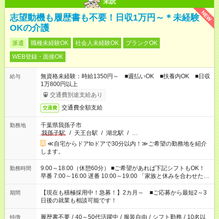
未読
NEW
志望動機も履歴書も不要！日収1万円～＊未経験
OKの介護
派遣
職種未経験OK
社会人未経験OK
ブランクOK
WEB登録・面接OK
無資格未経験：時給1350円～ ■週払いOK ■扶養内OK ■日収
給与
1万800円以上
交通費別途支給あり
交通費全額支給
交通費
千葉県我孫子市
勤務地
我孫子駅
/
天王台駅
/
湖北駅
/
…
≪自宅からドアtoドアで30分以内！≫ご希望の勤務地を紹介
します。
9:00～18:00（休憩60分） ■ご希望があれば下記シフトもOK！
勤務時間
早番 7:00～16:00 遅番 10:00～19:00 「家族と休みを合わせた
い」 「余裕を持って夕飯の準備がしたい」 「できれば残業はし
たくない」 など、ご希望を教えてくださいね。 ※Wワーク希望
【現在も積極採用中！急募！】2カ月～ ■ご応募から最短2～3
期間
の方へ 今ご覧のお仕事で希望する勤務時間と、もう1つのお仕事
日後の就業も相談可能です！
の勤務時間。 合計で週40時間を超える場合は応募できません。
履歴書不要
/
40～50代活躍中
/
服装自由
/
シフト勤務
/
10名以
特徴