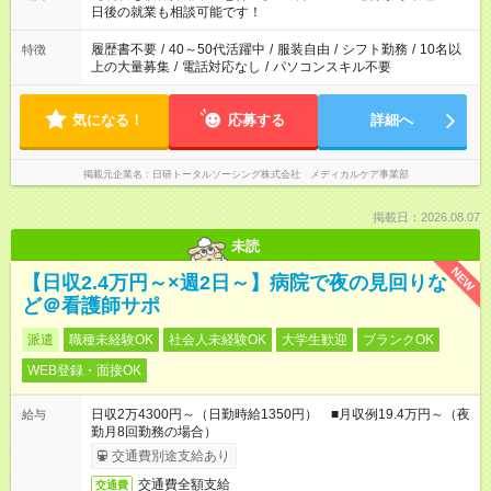
の方へ 今ご覧のお仕事で希望する勤務時間と、もう1つのお仕事
日後の就業も相談可能です！
の勤務時間。 合計で週40時間を超える場合は応募できません。
履歴書不要
/
40～50代活躍中
/
服装自由
/
シフト勤務
/
10名以
特徴
上の大量募集
/
電話対応なし
/
パソコンスキル不要
気になる！
応募する
詳細へ
掲載元企業名
日研トータルソーシング株式会社 メディカルケア事業部
掲載日：2026.08.07
未読
NEW
【日収2.4万円～×週2日～】病院で夜の見回りな
ど＠看護師サポ
派遣
職種未経験OK
社会人未経験OK
大学生歓迎
ブランクOK
WEB登録・面接OK
日収2万4300円～（日勤時給1350円） ■月収例19.4万円～（夜
給与
勤月8回勤務の場合）
交通費別途支給あり
交通費全額支給
交通費