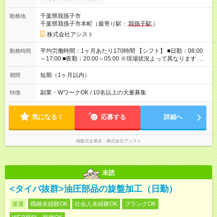
日『2万2000円』も稼げる！ -:+:-:+:-:+:-:+:-:+:- ■選べる支払い方
法 ┗日払い・週払い・月払いOK！ さらに手渡し・振込まで選
千葉県我孫子市
勤務地
べる！ 日払いは、当日に『現金全額』手渡しです♪ ■残業手当
千葉県我孫子市本町（最寄り駅：
我孫子駅
）
別途支給 ■日給全額保障あり ┗予定時間より早く終わっても日給
は満額支給！ ■資格手当あり ┗施設警備2級など 【試用期間】
株式会社アシスト
試用期間なし
平均労働時間：1ヶ月あたり170時間 【シフト】 ■日勤：08:00
勤務時間
～17:00 ■夜勤：20:00～05:00 ※現場状況よって異なります ※早
く終われば1現場4～8時間勤務もあり ☆週3～勤務OK！ ☆現場
が早く終わっても日給全額保証！ ☆ご希望の方は「日勤＋夜
短期（1ヶ月以内）
期間
勤」も可能！ 平均労働時間：1ヶ月あたり170時間 【シフト】 ■
日勤：08:00～17:00 ■夜勤：20:00～05:00 ※現場状況よって異
副業・WワークOK / 10名以上の大量募集
特徴
なります ※早く終われば1現場4～8時間勤務もあり ☆週3～勤務
OK！ ☆現場が早く終わっても日給全額保証！ ☆ご希望の方は
「日勤＋夜勤」も可能！
気になる！
応募する
詳細へ
掲載元企業名
株式会社アシスト
未読
<タイパ抜群>油圧部品の旋盤加工（日勤）
派遣
職種未経験OK
社会人未経験OK
ブランクOK