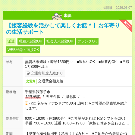
掲載日：2026.08.07
未読
NEW
【接客経験を活かして楽しくお話＊】お年寄り
の生活サポート
派遣
職種未経験OK
社会人未経験OK
ブランクOK
WEB登録・面接OK
無資格未経験：時給1350円～ ■週払いOK ■扶養内OK ■日収
給与
1万800円以上
交通費別途支給あり
交通費全額支給
交通費
千葉県我孫子市
勤務地
我孫子駅
/
天王台駅
/
湖北駅
/
…
≪自宅からドアtoドアで30分以内！≫ご希望の勤務地を紹介
します。
9:00～18:00（休憩60分） ■ご希望があれば下記シフトもOK！
勤務時間
早番 7:00～16:00 遅番 10:00～19:00 「家族と休みを合わせた
い」 「余裕を持って夕飯の準備がしたい」 「できれば残業はし
たくない」 など、ご希望を教えてくださいね。 ※Wワーク希望
【現在も積極採用中！急募！】2カ月～ ■ご応募から最短2～3
期間