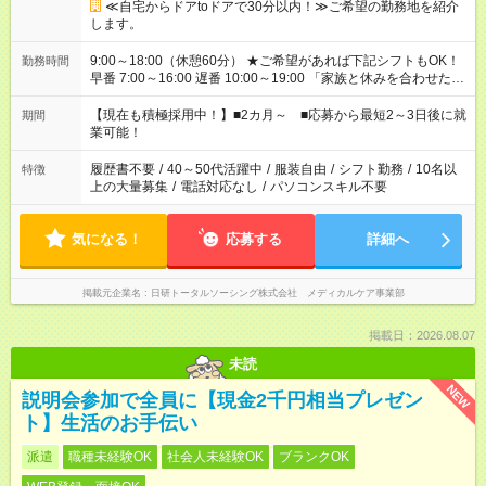
≪自宅からドアtoドアで30分以内！≫ご希望の勤務地を紹介
します。
9:00～18:00（休憩60分） ★ご希望があれば下記シフトもOK！
勤務時間
早番 7:00～16:00 遅番 10:00～19:00 「家族と休みを合わせた
い」 「余裕を持って夕飯の準備がしたい」 「できれば残業はし
たくない」 など、ご希望を教えてくださいね。 ※Wワーク希望
【現在も積極採用中！】■2カ月～ ■応募から最短2～3日後に就
期間
の方へ 複数就業の場合は、合計40時間以内。
業可能！
履歴書不要
/
40～50代活躍中
/
服装自由
/
シフト勤務
/
10名以
特徴
上の大量募集
/
電話対応なし
/
パソコンスキル不要
気になる！
応募する
詳細へ
掲載元企業名
日研トータルソーシング株式会社 メディカルケア事業部
掲載日：2026.08.07
未読
NEW
説明会参加で全員に【現金2千円相当プレゼン
ト】生活のお手伝い
派遣
職種未経験OK
社会人未経験OK
ブランクOK