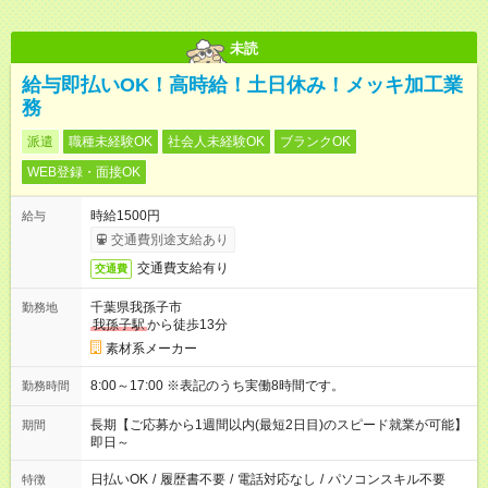
未読
給与即払いOK！高時給！土日休み！メッキ加工業
務
派遣
職種未経験OK
社会人未経験OK
ブランクOK
WEB登録・面接OK
時給1500円
給与
交通費別途支給あり
交通費支給有り
交通費
千葉県我孫子市
勤務地
我孫子駅
から徒歩13分
素材系メーカー
8:00～17:00 ※表記のうち実働8時間です。
勤務時間
長期【ご応募から1週間以内(最短2日目)のスピード就業が可能】
期間
即日～
日払いOK
/
履歴書不要
/
電話対応なし
/
パソコンスキル不要
特徴