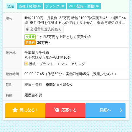
派遣
職種未経験OK
ブランクOK
WEB登録・面接OK
時給2100円 月収例 32万円 時給2100円×実働7h45m×週5日×4
給与
週 ※月収例を保証するものではありません。※給与即受取りサ
ービス利用可（利用条件有）
交通費別途支給あり
1ヶ月3万円を上限として実費支給
交通費
30万円～
月収例
千葉県八千代市
勤務地
八千代緑が丘駅から徒歩10分
機械・プラント・エンジニアリング
09:00-17:45（休憩60分）実働7時間45分（残業少なめ！）
勤務時間
即日～長期 ※開始日相談OK
期間
履歴書不要
特徴
気になる！
応募する
詳細へ