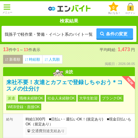
0
メニュー
気になる！
ログイン
検索結果
条件の変更
我孫子で軽作業・警備・イベント系のバイト一覧
13
1,473
件中
1
～
13
件表示
平均時給:
円
新着順
時給順
人気順
掲載日：2026.08.05
未読
NEW
来社不要！友達とカフェで登録しちゃおう＊コ
スメの仕分け
派遣
職種未経験OK
社会人未経験OK
大学生歓迎
ブランクOK
WEB登録・面接OK
時給1300円 ■日払い・週払いOK！(規定あり) ■現金日払いも
給与
OK（規定あり）
交通費別途支給あり