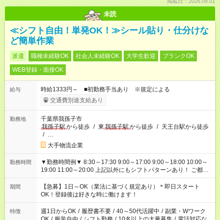
掲載日：2026.08.01
未読
≪シフト自由！単発OK！≫シール貼り・仕分けな
ど簡単作業
派遣
職種未経験OK
社会人未経験OK
大学生歓迎
ブランクOK
WEB登録・面接OK
時給1333円～ ■初勤務手当あり ※規定による
給与
交通費別途支給あり
千葉県我孫子市
勤務地
我孫子駅
から徒歩
/
東
我孫子駅
から徒歩
/
天王台駅から徒歩
/
…
大手物流企業
▼勤務時間例▼ 8:30～17:30 9:00～17:00 9:00～18:00 10:00～
勤務時間
19:00 11:00～20:00 上記以外にもシフトパターンあり！ ご都合
に合わせてお仕事をご案内します＾＾
【急募】1日～OK（業法に基づく規定あり）＊即日スタート
期間
OK！登録後は好きな時に働けます！
週1日からOK
/
履歴書不要
/
40～50代活躍中
/
副業・Wワーク
特徴
OK
/
服装自由
/
シフト勤務
/
10名以上の大量募集
/
電話対応な