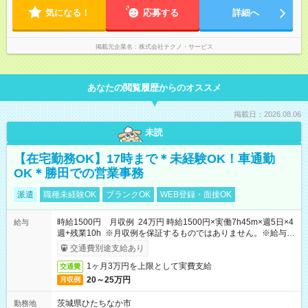
気になる！
応募する
詳細へ
掲載元企業名
株式会社テクノ・サービス
あなたの閲覧履歴からのオススメ
掲載日：2026.08.06
未読
【在宅勤務OK】17時まで＊未経験OK！車通勤
OK＊勝田での営業事務
派遣
職種未経験OK
ブランクOK
WEB登録・面接OK
時給1500円 月収例 24万円 時給1500円×実働7h45m×週5日×4
給与
週+残業10h ※月収例を保証するものではありません。※給与即
受取りサービス利用可（利用条件有）
交通費別途支給あり
1ヶ月3万円を上限として実費支給
交通費
20～25万円
月収例
茨城県ひたちなか市
勤務地