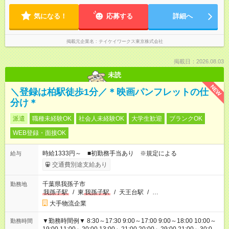
気になる！
応募する
詳細へ
掲載元企業名
テイケイワークス東京株式会社
掲載日：2026.08.03
未読
NEW
＼登録は柏駅徒歩1分／＊映画パンフレットの仕
分け＊
派遣
職種未経験OK
社会人未経験OK
大学生歓迎
ブランクOK
WEB登録・面接OK
時給1333円～ ■初勤務手当あり ※規定による
給与
交通費別途支給あり
千葉県我孫子市
勤務地
我孫子駅
/
東
我孫子駅
/
天王台駅
/
…
大手物流企業
▼勤務時間例▼ 8:30～17:30 9:00～17:00 9:00～18:00 10:00～
勤務時間