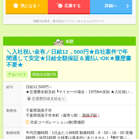
気になる！
応募する
詳細へ
掲載元企業名
株式会社バイトレ（キャムコムグループ）
未読
＼入社祝い金有／日給12，500円★自社案件で年
間通して安定★日給全額保証＆週払いOK★履歴書
不要★
アルバイト
職種未経験OK
日給12,500円～
給与
★交通費全額支給 ┗マイカーの場合：15円/km支給 ★入社祝い金
「5万円」あり ★残業手当 ┗残業代は別途全額支給いたします ---
交通費別途支給あり
-- 【法定研修※規定あり】 ・勤務期間：4日間 ・勤務時間：実働
5時間／休憩2時間 ・研修手当：合計3万3600円／28時間 ※時給
千葉県我孫子市
勤務地
1200円×7ｈ×4日間 （休憩2時間分も給与が発生します♪） 【試
千葉県我孫子市本町（最寄り駅：
我孫子駅
）
用期間】試用期間あり 試用期間の長さ：3ヶ月 雇用形態、給与
は本採用時と同じです。
共栄コーポレーション(株)警備部
平均労働時間：1日あたり8時間 勤務時間：9：00～18：00 実働
勤務時間
8時間／休憩1時間 ※残業は基本的にありません！ ┗繁忙期／多