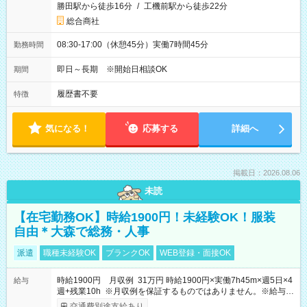
勝田駅から徒歩16分
/
工機前駅から徒歩22分
総合商社
08:30-17:00（休憩45分）実働7時間45分
勤務時間
即日～長期 ※開始日相談OK
期間
履歴書不要
特徴
気になる！
応募する
詳細へ
掲載日：2026.08.06
未読
【在宅勤務OK】時給1900円！未経験OK！服装
自由＊大森で総務・人事
派遣
職種未経験OK
ブランクOK
WEB登録・面接OK
時給1900円 月収例 31万円 時給1900円×実働7h45m×週5日×4
給与
週+残業10h ※月収例を保証するものではありません。※給与即
受取りサービス利用可（利用条件有）
交通費別途支給あり