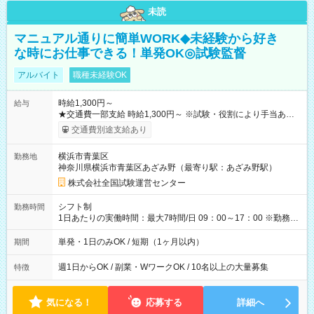
未読
マニュアル通りに簡単WORK◆未経験から好き
な時にお仕事できる！単発OK◎試験監督
アルバイト
職種未経験OK
時給1,300円～
給与
★交通費一部支給 時給1,300円～ ※試験・役割により手当あり
※勤務回数により昇給あり 【即給（前払い）オプションあ
交通費別途支給あり
り！】 希望される場合、勤務から1週間ほどで給与の一部を受け
取れます。 ※手数料418円がかかります。 【過去試験日の収入
横浜市青葉区
勤務地
例】 ・河合塾模擬試験 8:30～17:30（休憩1時間） 時給1,300円
神奈川県横浜市青葉区あざみ野（最寄り駅：あざみ野駅）
×8時間＝日収10,400円＋交通費 ※当日の役割により時給＋100
円の場合あり ・国家試験 7:00～13:30（休憩なし） 時給1,300
株式会社全国試験運営センター
円（役割手当＋100円）×6時間＝日収8,400円＋交通費 【試用期
間】試用期間なし
シフト制
勤務時間
1日あたりの実働時間：最大7時間/日 09：00～17：00 ※勤務時
間は 試験により異なります。
単発・1日のみOK / 短期（1ヶ月以内）
期間
週1日からOK / 副業・WワークOK / 10名以上の大量募集
特徴
気になる！
応募する
詳細へ