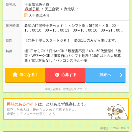
千葉県我孫子市
勤務地
我孫子駅
/
天王台駅
/
湖北駅
/
…
大手物流会社
希望の時間帯を選べます！ ＜シフト例：5時間～＞ 8：00～
勤務時間
13：00 10：00～15：00 13：00～18：00 16：00～21：00 ＜
シフト例：8時間～＞ ・10：00～19：00 ・13：00～22：00 ・
22：00～翌6：00 など！是非ご希望をお聞かせください！
【急募】即日スタートＯＫ！ 単発1日のみから働けます。
期間
週1日からOK
/
日払いOK
/
履歴書不要
/
40～50代活躍中
/
副
特徴
業・WワークOK
/
服装自由
/
シフト勤務
/
10名以上の大量募
集
/
電話対応なし
/
パソコンスキル不要
気になる！
応募する
詳細へ
掲載元企業名
株式会社マイワーク
興味のあるバイト
は、とりあえず保存しよう♪
保存した求人は、後からまとめて応募できるよ。
企業からアプローチが届くことも！
掲載日：2026.08.03