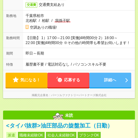
交通費支給あり
交通費
千葉県柏市
勤務地
北柏駅
/
柏駅
/
我孫子駅
空調ありの職場!
【日勤】 1）17:00～21:00 [実働]4時間00分 2）18:00～
勤務時間
22:00 [実働]4時間00分 ※その他の時間帯も希望お伺いします！
即日～長期
期間
履歴書不要
/
電話対応なし
/
パソコンスキル不要
特徴
気になる！
応募する
詳細へ
掲載元企業名
パーソルファクトリーパートナーズ株式会社
未読
<タイパ抜群>油圧部品の旋盤加工（日勤）
派遣
職種未経験OK
社会人未経験OK
ブランクOK