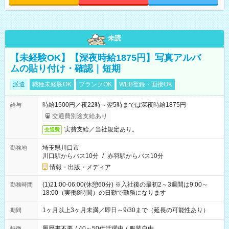
未読
【未経験OK】【深夜時給1875円】写真アルバ
ムの貼り付け・確認｜短期
派遣
職種未経験OK
ブランクOK
WEB登録・面接OK
時給1500円／夜22時～翌5時までは深夜時給1875円
給与
交通費別途支給あり
実費支給／当社規定あり。
交通費
埼玉県川口市
勤務地
川口駅からバス10分
/
赤羽駅からバス10分
情報・出版・メディア
(1)21:00-06:00(休憩60分) ※入社後の最初2～3週間は9:00～
勤務時間
18:00（実働8時間）の日勤で勤務になります
1ヶ月以上3ヶ月未満／即日～9/30まで（延長の可能性あり）
期間
履歴書不要
/
40～50代活躍中
/
服装自由
特徴