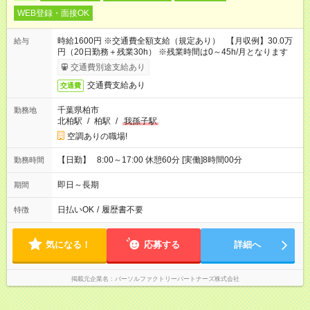
WEB登録・面接OK
時給1600円 ※交通費全額支給（規定あり） 【月収例】30.0万
給与
円（20日勤務＋残業30h） ※残業時間は0～45h/月となります
交通費別途支給あり
交通費支給あり
交通費
千葉県柏市
勤務地
北柏駅
/
柏駅
/
我孫子駅
空調ありの職場!
【日勤】 8:00～17:00 休憩60分 [実働]8時間00分
勤務時間
即日～長期
期間
日払いOK
/
履歴書不要
特徴
気になる！
応募する
詳細へ
掲載元企業名
パーソルファクトリーパートナーズ株式会社