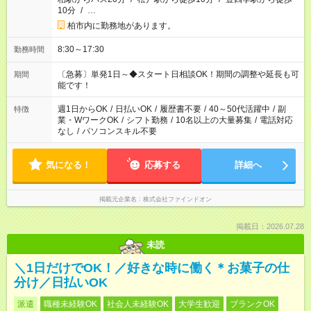
10分
/
…
柏市内に勤務地があります。
8:30～17:30
勤務時間
〔急募〕単発1日～◆スタート日相談OK！期間の調整や延長も可
期間
能です！
週1日からOK
/
日払いOK
/
履歴書不要
/
40～50代活躍中
/
副
特徴
業・WワークOK
/
シフト勤務
/
10名以上の大量募集
/
電話対応
なし
/
パソコンスキル不要
気になる！
応募する
詳細へ
掲載元企業名
株式会社ファインドオン
掲載日：2026.07.28
未読
＼1日だけでOK！／好きな時に働く＊お菓子の仕
分け／日払いOK
派遣
職種未経験OK
社会人未経験OK
大学生歓迎
ブランクOK