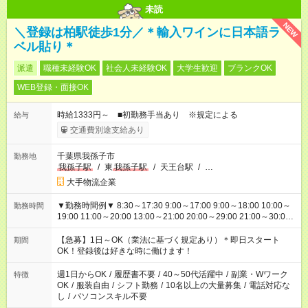
未読
NEW
＼登録は柏駅徒歩1分／＊輸入ワインに日本語ラ
ベル貼り＊
派遣
職種未経験OK
社会人未経験OK
大学生歓迎
ブランクOK
WEB登録・面接OK
時給1333円～ ■初勤務手当あり ※規定による
給与
交通費別途支給あり
千葉県我孫子市
勤務地
我孫子駅
/
東
我孫子駅
/
天王台駅
/
…
大手物流企業
▼勤務時間例▼ 8:30～17:30 9:00～17:00 9:00～18:00 10:00～
勤務時間
19:00 11:00～20:00 13:00～21:00 20:00～29:00 21:00～30:00
22:00～31:00 上記以外にもシフトパターンあり！ 短時間の勤務
もご紹介できる場合があるのでご相談ください！ ご都合に合わ
【急募】1日～OK（業法に基づく規定あり）＊即日スタート
期間
せてお仕事をご案内します＾＾
OK！登録後は好きな時に働けます！
週1日からOK
/
履歴書不要
/
40～50代活躍中
/
副業・Wワーク
特徴
OK
/
服装自由
/
シフト勤務
/
10名以上の大量募集
/
電話対応な
し
/
パソコンスキル不要