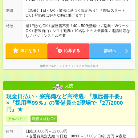
19:00 11:00～20:00 13:00～21:00 20:00～29:00 21:00～30:00
22:00～31:00 上記以外にもシフトパターンあり！ 短時間の勤務
もご紹介できる場合があるのでご相談ください！ ご都合に合わ
【急募】1日～OK（業法に基づく規定あり）＊即日スタート
期間
せてお仕事をご案内します＾＾
OK！登録後は好きな時に働けます！
週1日からOK
/
履歴書不要
/
40～50代活躍中
/
副業・Wワーク
特徴
OK
/
服装自由
/
シフト勤務
/
10名以上の大量募集
/
電話対応な
し
/
パソコンスキル不要
気になる！
応募する
詳細へ
掲載元企業名
テイケイワークス東京株式会社
未読
現金日払い・寮完備など高待遇♪『履歴書不要』
×『採用率99％』の警備員☆2現場で『2万2000
円』★
アルバイト
職種未経験OK
日給10,000円～12,000円
給与
＋交通費規定支給 ☆日勤：08:00～17:00／日給1万円 ★夜勤：