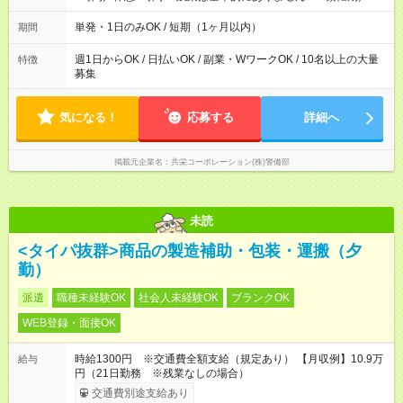
忙期にお願いする場合あり ┗残業代は別途全額支給いたします！
平均労働時間：1日あたり8時間 勤務時間：9：00～18：00 実働
単発・1日のみOK / 短期（1ヶ月以内）
期間
8時間／休憩1時間 ※残業は基本的にありません！ ┗繁忙期／多
忙期にお願いする場合あり ┗残業代は別途全額支給いたします！
週1日からOK / 日払いOK / 副業・WワークOK / 10名以上の大量
特徴
募集
気になる！
応募する
詳細へ
掲載元企業名
共栄コーポレーション(株)警備部
未読
<タイパ抜群>商品の製造補助・包装・運搬（夕
勤）
派遣
職種未経験OK
社会人未経験OK
ブランクOK
WEB登録・面接OK
時給1300円 ※交通費全額支給（規定あり） 【月収例】10.9万
給与
円（21日勤務 ※残業なしの場合）
交通費別途支給あり