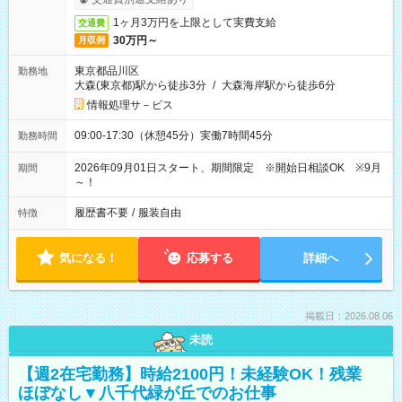
1ヶ月3万円を上限として実費支給
交通費
30万円～
月収例
東京都品川区
勤務地
大森(東京都)駅から徒歩3分
/
大森海岸駅から徒歩6分
情報処理サ－ビス
09:00-17:30（休憩45分）実働7時間45分
勤務時間
2026年09月01日スタート、期間限定 ※開始日相談OK ※9月
期間
～！
履歴書不要
/
服装自由
特徴
気になる！
応募する
詳細へ
掲載日：2026.08.06
未読
【週2在宅勤務】時給2100円！未経験OK！残業
ほぼなし▼八千代緑が丘でのお仕事