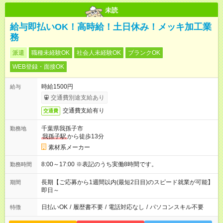
未読
給与即払いOK！高時給！土日休み！メッキ加工業
務
派遣
職種未経験OK
社会人未経験OK
ブランクOK
WEB登録・面接OK
時給1500円
給与
交通費別途支給あり
交通費支給有り
交通費
千葉県我孫子市
勤務地
我孫子駅
から徒歩13分
素材系メーカー
8:00～17:00 ※表記のうち実働8時間です。
勤務時間
長期【ご応募から1週間以内(最短2日目)のスピード就業が可能】
期間
即日～
日払いOK
/
履歴書不要
/
電話対応なし
/
パソコンスキル不要
特徴