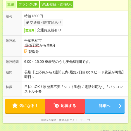
派遣
ブランクOK
WEB登録・面接OK
時給1300円
給与
交通費別途支給あり
交通費支給有り
交通費
千葉県柏市
勤務地
我孫子駅
から車8分
製造外
6:00～15:00 ※表記のうち実働8時間です。
勤務時間
長期【ご応募から1週間以内(最短2日目)のスピード就業が可能】
期間
即日～
日払いOK
/
履歴書不要
/
シフト勤務
/
電話対応なし
/
パソコン
特徴
スキル不要
気になる！
応募する
詳細へ
掲載元企業名
株式会社テクノ・サービス