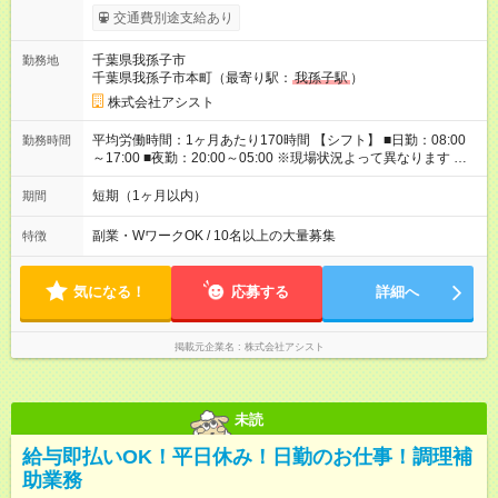
20:00～05:00／日給1万2000円 -:+:-:+:-:+:-:+:-:+:- 日勤＋夜勤で 1
交通費別途支給あり
日『2万2000円』も稼げる！ -:+:-:+:-:+:-:+:-:+:- ■選べる支払い方
法 ┗日払い・週払い・月払いOK！ さらに手渡し・振込まで選
千葉県我孫子市
勤務地
べる！ 日払いは、当日に『現金全額』手渡しです♪ ■残業手当
千葉県我孫子市本町（最寄り駅：
我孫子駅
）
別途支給 ■日給全額保障あり ┗予定時間より早く終わっても日給
は満額支給！ ■資格手当あり ┗施設警備2級など 【試用期間】
株式会社アシスト
試用期間なし
平均労働時間：1ヶ月あたり170時間 【シフト】 ■日勤：08:00
勤務時間
～17:00 ■夜勤：20:00～05:00 ※現場状況よって異なります ※早
く終われば1現場4～8時間勤務もあり ☆週3～勤務OK！ ☆現場
が早く終わっても日給全額保証！ ☆ご希望の方は「日勤＋夜
短期（1ヶ月以内）
期間
勤」も可能！ 平均労働時間：1ヶ月あたり170時間 【シフト】 ■
日勤：08:00～17:00 ■夜勤：20:00～05:00 ※現場状況よって異
副業・WワークOK / 10名以上の大量募集
特徴
なります ※早く終われば1現場4～8時間勤務もあり ☆週3～勤務
OK！ ☆現場が早く終わっても日給全額保証！ ☆ご希望の方は
「日勤＋夜勤」も可能！
気になる！
応募する
詳細へ
掲載元企業名
株式会社アシスト
未読
給与即払いOK！平日休み！日勤のお仕事！調理補
助業務