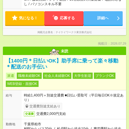
し
/
パソコンスキル不要
気になる！
応募する
詳細へ
掲載元企業名
テイケイワークス東京株式会社
掲載日：2026.07.29
未読
【1400円＊日払いOK】助手席に乗って楽々移動
＊配送のお手伝い
派遣
職種未経験OK
社会人未経験OK
大学生歓迎
ブランクOK
WEB登録・面接OK
時給1,400円＋別途交通費 ■日払い受取可（平日毎日OK※規定あ
給与
り）
交通費別途支給あり
交通費2,000円支給
交通費
千葉県柏市
勤務地
柏駅からバス20分
/
松戸駅から徒歩10分
/
豊四季駅から徒歩