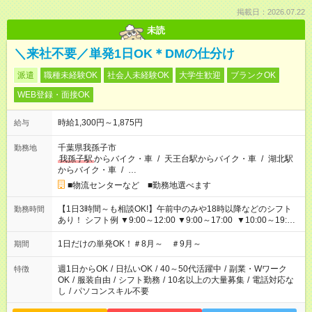
掲載日：2026.07.22
未読
＼来社不要／単発1日OK＊DMの仕分け
派遣
職種未経験OK
社会人未経験OK
大学生歓迎
ブランクOK
WEB登録・面接OK
時給1,300円～1,875円
給与
千葉県我孫子市
勤務地
我孫子駅
からバイク・車
/
天王台駅からバイク・車
/
湖北駅
からバイク・車
/
…
■物流センターなど ■勤務地選べます
【1日3時間～も相談OK!】午前中のみや18時以降などのシフト
勤務時間
あり！ シフト例 ▼9:00～12:00 ▼9:00～17:00 ▼10:00～19:00
▼18:00～21:00
1日だけの単発OK！＃8月～ ＃9月～
期間
週1日からOK
/
日払いOK
/
40～50代活躍中
/
副業・Wワーク
特徴
OK
/
服装自由
/
シフト勤務
/
10名以上の大量募集
/
電話対応な
し
/
パソコンスキル不要