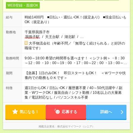
WEB登録・面接OK
時給1400円 ■日払い・週払いOK！(規定あり) ■現金日払いも
給与
OK（規定あり）
千葉県我孫子市
勤務地
我孫子駅
/
天王台駅
/
湖北駅
/
…
大手物流会社（年齢不問／「無理なく続けられる」と好評の
職場です）
9:00～18:00 希望の時間帯を選べます！ ＜シフト例＞ ・8：30
勤務時間
～12：00 ・10：00～19：00 ・17：00～22：00 ・13：00～
22：00 ・22：00～翌6：00 など
【急募】1日のみOK！ 即日スタートもOK！ ＜Ｗワークや扶
期間
養内での勤務もＯＫです＞
週1日からOK
/
日払いOK
/
履歴書不要
/
40～50代活躍中
/
副
特徴
業・WワークOK
/
服装自由
/
シフト勤務
/
10名以上の大量募
集
/
電話対応なし
/
パソコンスキル不要
気になる！
応募する
詳細へ
掲載元企業名
株式会社マイワーク（シニア）