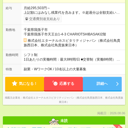
月給295,503円～
給与
上記額にはみなし残業代を含みます。※超過分は全額支給いたし
ます。 みなし残業代 50,716円 以上／月 みなし残業時間 30時間
交通費別途支給あり
／月 定額深夜手当（60時間、2万287円～）含む。 それぞれ
超過した場合は追加支給。 ＜トリキの風土＞ ◎平均年齢29歳。
千葉県我孫子市
勤務地
未経験スタートのメンバーも多いです。 ◎上司との距離が近
千葉県我孫子市天王台1-4-3 CHARIOTSHIBASAKI2階
く、困ったことがあってもマネージャーにすぐ相談できます。
◎女性活躍中！女性管理職登用実績あり！ ◎月1回エリア会議あ
株式会社エターナルホスピタリティジャパン（株式会社鳥貴
り。社長が直接、目標や方針を発表します。 ⇒各店舗の好事例
族西日本、株式会社鳥貴族東日本）
を知れるなど、刺激がたくさん 【試用期間】試用期間なし
シフト制
勤務時間
1日あたりの実働時間：最大8時間/日 ■交替制（実働8時間） ※勤
務時間帯は各店舗により異なります。1日1時間程度の残業あ
り。 ▼シフト例 ・16：00～翌2：00 ・11：00～21：00 ・
副業・WワークOK / 10名以上の大量募集
特徴
19：00～翌5：00 ・18：00～翌4：00 ＜無断残業は絶対禁
止！＞ どうしても必要な時は、報告をしてもらっています。
気になる！
応募する
詳細へ
掲載元企業名
株式会社エターナルホスピタリティジャパン（株式会社鳥貴族西日本、株式会社鳥貴族
東日本）
掲載日：2026.08.06
未読