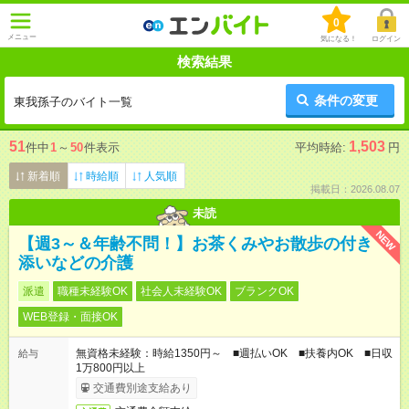
0
メニュー
気になる！
ログイン
検索結果
条件の変更
東我孫子のバイト一覧
51
1,503
件中
1
～
50
件表示
平均時給:
円
新着順
時給順
人気順
掲載日：2026.08.07
未読
NEW
【週3～＆年齢不問！】お茶くみやお散歩の付き
添いなどの介護
派遣
職種未経験OK
社会人未経験OK
ブランクOK
WEB登録・面接OK
無資格未経験：時給1350円～ ■週払いOK ■扶養内OK ■日収
給与
1万800円以上
交通費別途支給あり