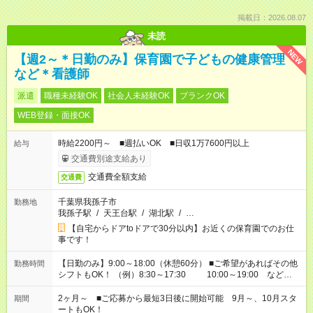
掲載日：2026.08.07
未読
NEW
【週2～＊日勤のみ】保育園で子どもの健康管理
など＊看護師
派遣
職種未経験OK
社会人未経験OK
ブランクOK
WEB登録・面接OK
時給2200円～ ■週払いOK ■日収1万7600円以上
給与
交通費別途支給あり
交通費全額支給
交通費
千葉県我孫子市
勤務地
我孫子駅
/
天王台駅
/
湖北駅
/
…
【自宅からドアtoドアで30分以内】お近くの保育園でのお仕
事です！
【日勤のみ】9:00～18:00（休憩60分） ■ご希望があればその他
勤務時間
シフトもOK！ （例）8:30～17:30 10:00～19:00 など
「家族とお休みを合わせたい」 「余裕を持って夕飯の準備がし
たい」 「できれば残業はしたくない」 など、ご希望があれば教
2ヶ月～ ■ご応募から最短3日後に開始可能 9月～、10月スタ
期間
えてくださいね。 ※Wワーク希望の方へ 今ご覧のお仕事で希望
ートもOK！