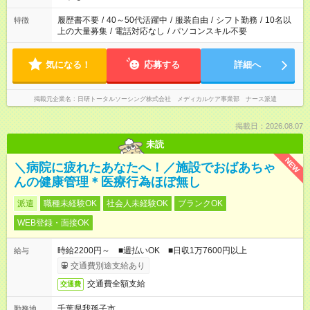
する勤務時間と、もう1つのお仕事の勤務時間。 合計で週40時
間を超える場合は応募できません
履歴書不要
/
40～50代活躍中
/
服装自由
/
シフト勤務
/
10名以
特徴
上の大量募集
/
電話対応なし
/
パソコンスキル不要
気になる！
応募する
詳細へ
掲載元企業名
日研トータルソーシング株式会社 メディカルケア事業部 ナース派遣
掲載日：2026.08.07
未読
NEW
＼病院に疲れたあなたへ！／施設でおばあちゃ
んの健康管理＊医療行為ほぼ無し
派遣
職種未経験OK
社会人未経験OK
ブランクOK
WEB登録・面接OK
時給2200円～ ■週払いOK ■日収1万7600円以上
給与
交通費別途支給あり
交通費全額支給
交通費
千葉県我孫子市
勤務地