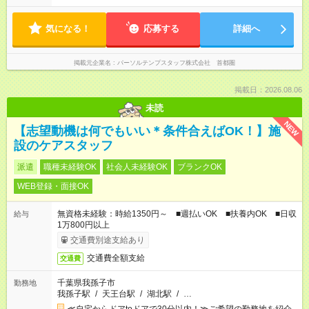
気になる！
応募する
詳細へ
掲載元企業名
パーソルテンプスタッフ株式会社 首都圏
掲載日：2026.08.06
未読
NEW
【志望動機は何でもいい＊条件合えばOK！】施
設のケアスタッフ
派遣
職種未経験OK
社会人未経験OK
ブランクOK
WEB登録・面接OK
無資格未経験：時給1350円～ ■週払いOK ■扶養内OK ■日収
給与
1万800円以上
交通費別途支給あり
交通費全額支給
交通費
千葉県我孫子市
勤務地
我孫子駅
/
天王台駅
/
湖北駅
/
…