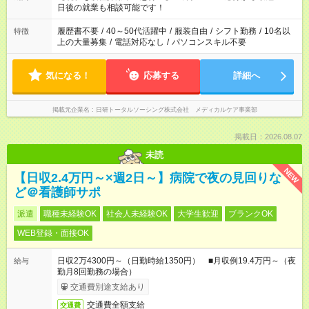
の方へ 今ご覧のお仕事で希望する勤務時間と、もう1つのお仕事
日後の就業も相談可能です！
の勤務時間。 合計で週40時間を超える場合は応募できません。
履歴書不要
/
40～50代活躍中
/
服装自由
/
シフト勤務
/
10名以
特徴
上の大量募集
/
電話対応なし
/
パソコンスキル不要
気になる！
応募する
詳細へ
掲載元企業名
日研トータルソーシング株式会社 メディカルケア事業部
掲載日：2026.08.07
未読
NEW
【日収2.4万円～×週2日～】病院で夜の見回りな
ど＠看護師サポ
派遣
職種未経験OK
社会人未経験OK
大学生歓迎
ブランクOK
WEB登録・面接OK
日収2万4300円～（日勤時給1350円） ■月収例19.4万円～（夜
給与
勤月8回勤務の場合）
交通費別途支給あり
交通費全額支給
交通費