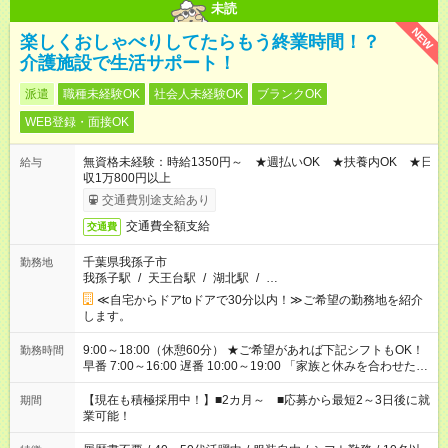
未読
NEW
楽しくおしゃべりしてたらもう終業時間！？
介護施設で生活サポート！
派遣
職種未経験OK
社会人未経験OK
ブランクOK
WEB登録・面接OK
無資格未経験：時給1350円～ ★週払いOK ★扶養内OK ★日
給与
収1万800円以上
交通費別途支給あり
交通費全額支給
交通費
千葉県我孫子市
勤務地
我孫子駅
/
天王台駅
/
湖北駅
/
…
≪自宅からドアtoドアで30分以内！≫ご希望の勤務地を紹介
します。
9:00～18:00（休憩60分） ★ご希望があれば下記シフトもOK！
勤務時間
早番 7:00～16:00 遅番 10:00～19:00 「家族と休みを合わせた
い」 「余裕を持って夕飯の準備がしたい」 「できれば残業はし
たくない」 など、ご希望を教えてくださいね。 ※Wワーク希望
【現在も積極採用中！】■2カ月～ ■応募から最短2～3日後に就
期間
の方へ 複数就業の場合は、合計40時間以内。
業可能！