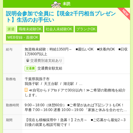
未読
NEW
説明会参加で全員に【現金2千円相当プレゼン
ト】生活のお手伝い
派遣
職種未経験OK
社会人未経験OK
ブランクOK
WEB登録・面接OK
無資格未経験：時給1350円～ ■週払いOK ■扶養内OK ■日収
給与
1万800円以上
交通費別途支給あり
交通費全額支給
交通費
千葉県我孫子市
勤務地
我孫子駅
/
天王台駅
/
湖北駅
/
…
≪自宅からドアtoドアで30分以内！≫ご希望の勤務地を紹介
します。
9:00～18:00（休憩60分） ■ご希望があれば下記シフトもOK！
勤務時間
早番 7:00～16:00 遅番 10:00～19:00 「家族と休みを合わせた
い」 「余裕を持って夕飯の準備がしたい」 「できれば残業はし
たくない」 など、ご希望を教えてくださいね。 ※Wワーク希望
【現在も積極採用中！急募！】2カ月～ ■ご応募から最短2～3
期間
の方へ 今ご覧のお仕事で希望する勤務時間と、もう1つのお仕事
日後の就業も相談可能です！
の勤務時間。 合計で週40時間を超える場合は応募できません。