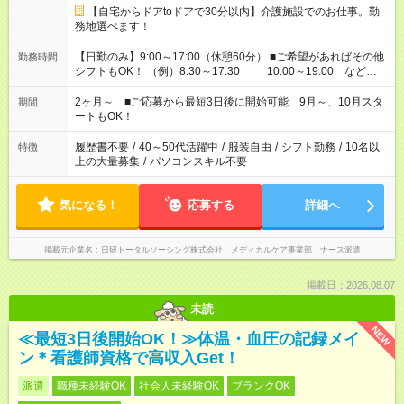
【自宅からドアtoドアで30分以内】介護施設でのお仕事。勤
務地選べます！
【日勤のみ】9:00～17:00（休憩60分） ■ご希望があればその他
勤務時間
シフトもOK！ （例）8:30～17:30 10:00～19:00 など
「家族とお休みを合わせたい」 「できれば残業はしたくない」
など、あなたのご希望に沿ったお仕事をご紹介します！ ※Wワ
2ヶ月～ ■ご応募から最短3日後に開始可能 9月～、10月スタ
期間
ーク希望の方へ 今ご覧のお仕事で希望する勤務時間と、もう1つ
ートもOK！
のお仕事の勤務時間。 合計で週40時間を超える場合は応募でき
ません
履歴書不要
/
40～50代活躍中
/
服装自由
/
シフト勤務
/
10名以
特徴
上の大量募集
/
パソコンスキル不要
気になる！
応募する
詳細へ
掲載元企業名
日研トータルソーシング株式会社 メディカルケア事業部 ナース派遣
掲載日：2026.08.07
未読
NEW
≪最短3日後開始OK！≫体温・血圧の記録メイ
ン＊看護師資格で高収入Get！
派遣
職種未経験OK
社会人未経験OK
ブランクOK