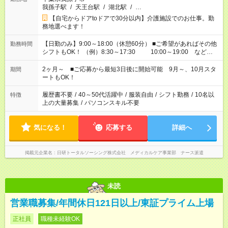
我孫子駅
/
天王台駅
/
湖北駅
/
…
【自宅からドアtoドアで30分以内】介護施設でのお仕事。勤
務地選べます！
【日勤のみ】9:00～18:00（休憩60分） ■ご希望があればその他
勤務時間
シフトもOK！ （例）8:30～17:30 10:00～19:00 など
「家族とお休みを合わせたい」 「できれば残業はしたくない」
など、あなたのご希望に沿ったお仕事をご紹介します！ ※Wワ
2ヶ月～ ■ご応募から最短3日後に開始可能 9月～、10月スタ
期間
ーク希望の方へ 今ご覧のお仕事で希望する勤務時間と、もう1つ
ートもOK！
のお仕事の勤務時間。 合計で週40時間を超える場合は応募でき
ません
履歴書不要
/
40～50代活躍中
/
服装自由
/
シフト勤務
/
10名以
特徴
上の大量募集
/
パソコンスキル不要
気になる！
応募する
詳細へ
掲載元企業名
日研トータルソーシング株式会社 メディカルケア事業部 ナース派遣
未読
営業職募集/年間休日121日以上/東証プライム上場
正社員
職種未経験OK