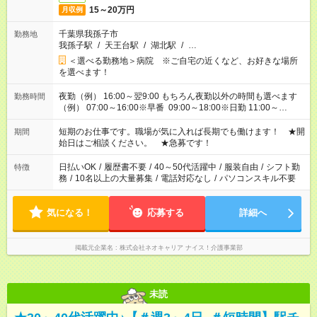
15～20万円
月収例
千葉県我孫子市
勤務地
我孫子駅
/
天王台駅
/
湖北駅
/
…
＜選べる勤務地＞病院 ※ご自宅の近くなど、お好きな場所
を選べます！
夜勤（例） 16:00～翌9:00 もちろん夜勤以外の時間も選べます
勤務時間
（例） 07:00～16:00※早番 09:00～18:00※日勤 11:00～
20:00※遅番 ※時間は、固定・選べる施設もあるので、ご希望が
あれば調整できます！ ※シフト制。勤務地により実働時間が異
短期のお仕事です。職場が気に入れば長期でも働けます！ ★開
期間
なります。★家庭の都合でお休みが必要な場合も遠慮なくご相談
始日はご相談ください。 ★急募です！
ください。
日払いOK
/
履歴書不要
/
40～50代活躍中
/
服装自由
/
シフト勤
特徴
務
/
10名以上の大量募集
/
電話対応なし
/
パソコンスキル不要
気になる！
応募する
詳細へ
掲載元企業名
株式会社ネオキャリア ナイス！介護事業部
未読