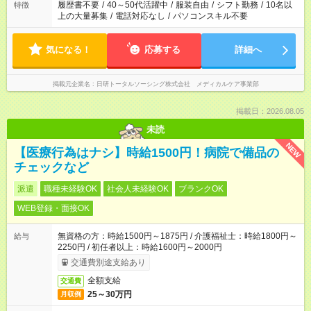
履歴書不要
/
40～50代活躍中
/
服装自由
/
シフト勤務
/
10名以
特徴
上の大量募集
/
電話対応なし
/
パソコンスキル不要
気になる！
応募する
詳細へ
掲載元企業名
日研トータルソーシング株式会社 メディカルケア事業部
掲載日：2026.08.05
未読
NEW
【医療行為はナシ】時給1500円！病院で備品の
チェックなど
派遣
職種未経験OK
社会人未経験OK
ブランクOK
WEB登録・面接OK
無資格の方：時給1500円～1875円 / 介護福祉士：時給1800円～
給与
2250円 / 初任者以上：時給1600円～2000円
交通費別途支給あり
全額支給
交通費
25～30万円
月収例