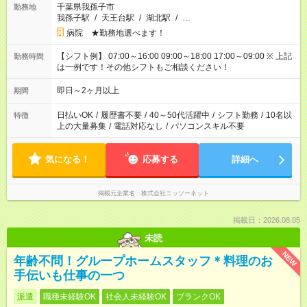
千葉県我孫子市
勤務地
我孫子駅
/
天王台駅
/
湖北駅
/
…
病院 ★勤務地選べます！
【シフト例】 07:00～16:00 09:00～18:00 17:00～09:00 ※ 上記
勤務時間
は一例です！その他シフトもご相談ください！
即日～2ヶ月以上
期間
日払いOK
/
履歴書不要
/
40～50代活躍中
/
シフト勤務
/
10名以
特徴
上の大量募集
/
電話対応なし
/
パソコンスキル不要
気になる！
応募する
詳細へ
掲載元企業名
株式会社ニッソーネット
掲載日：2026.08.05
未読
NEW
年齢不問！グループホームスタッフ＊料理のお
手伝いも仕事の一つ
派遣
職種未経験OK
社会人未経験OK
ブランクOK