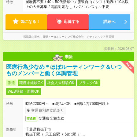
履歴書不要
/
40～50代活躍中
/
服装自由
/
シフト勤務
/
10名以
特徴
上の大量募集
/
電話対応なし
/
パソコンスキル不要
気になる！
応募する
詳細へ
掲載元企業名
日研トータルソーシング株式会社 メディカルケア事業部
掲載日：2026.08.07
未読
NEW
医療行為少なめ＊ほぼルーティンワーク＆いつ
ものメンバーと働く体調管理
派遣
職種未経験OK
社会人未経験OK
ブランクOK
WEB登録・面接OK
時給2200円～ ■週払いOK ■日収1万7600円以上
給与
交通費別途支給あり
交通費全額支給
交通費
千葉県我孫子市
勤務地
我孫子駅
/
天王台駅
/
湖北駅
/
…