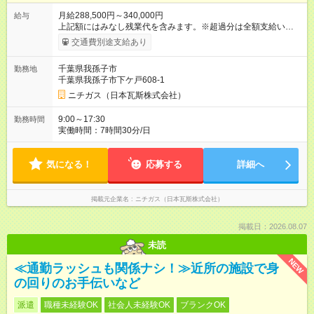
月給288,500円～340,000円
給与
上記額にはみなし残業代を含みます。※超過分は全額支給いたし
ます。 みなし残業代 39,680円 ～ 46,140円／月 みなし残業時
交通費別途支給あり
間 20時間／月 【試用期間】試用期間あり 試用期間の長さ：3ヶ
月 雇用形態、給与は本採用時と同じです。
千葉県我孫子市
勤務地
千葉県我孫子市下ケ戸608-1
ニチガス（日本瓦斯株式会社）
9:00～17:30
勤務時間
実働時間：7時間30分/日
気になる！
応募する
詳細へ
掲載元企業名
ニチガス（日本瓦斯株式会社）
掲載日：2026.08.07
未読
NEW
≪通勤ラッシュも関係ナシ！≫近所の施設で身
の回りのお手伝いなど
派遣
職種未経験OK
社会人未経験OK
ブランクOK