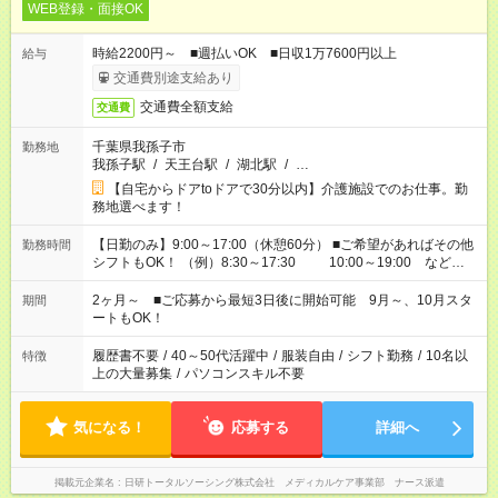
WEB登録・面接OK
時給2200円～ ■週払いOK ■日収1万7600円以上
給与
交通費別途支給あり
交通費全額支給
交通費
千葉県我孫子市
勤務地
我孫子駅
/
天王台駅
/
湖北駅
/
…
【自宅からドアtoドアで30分以内】介護施設でのお仕事。勤
務地選べます！
【日勤のみ】9:00～17:00（休憩60分） ■ご希望があればその他
勤務時間
シフトもOK！ （例）8:30～17:30 10:00～19:00 など
「家族とお休みを合わせたい」 「できれば残業はしたくない」
など、あなたのご希望に沿ったお仕事をご紹介します！ ※Wワ
2ヶ月～ ■ご応募から最短3日後に開始可能 9月～、10月スタ
期間
ーク希望の方へ 今ご覧のお仕事で希望する勤務時間と、もう1つ
ートもOK！
のお仕事の勤務時間。 合計で週40時間を超える場合は応募でき
ません
履歴書不要
/
40～50代活躍中
/
服装自由
/
シフト勤務
/
10名以
特徴
上の大量募集
/
パソコンスキル不要
気になる！
応募する
詳細へ
掲載元企業名
日研トータルソーシング株式会社 メディカルケア事業部 ナース派遣