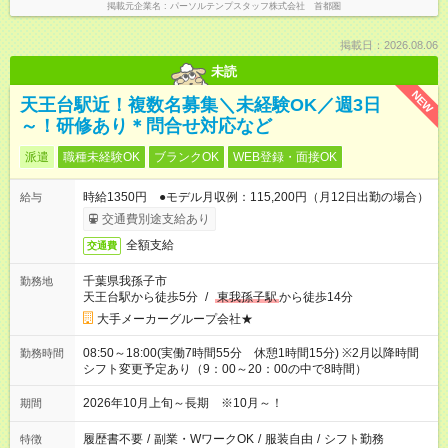
掲載元企業名
パーソルテンプスタッフ株式会社 首都圏
掲載日：2026.08.06
未読
NEW
天王台駅近！複数名募集＼未経験OK／週3日
～！研修あり＊問合せ対応など
派遣
職種未経験OK
ブランクOK
WEB登録・面接OK
時給1350円 ●モデル月収例：115,200円（月12日出勤の場合）
給与
交通費別途支給あり
全額支給
交通費
千葉県我孫子市
勤務地
天王台駅から徒歩5分
/
東我孫子駅
から徒歩14分
大手メーカーグループ会社★
08:50～18:00(実働7時間55分 休憩1時間15分) ※2月以降時間
勤務時間
シフト変更予定あり（9：00～20：00の中で8時間）
2026年10月上旬～長期 ※10月～！
期間
履歴書不要
/
副業・WワークOK
/
服装自由
/
シフト勤務
特徴