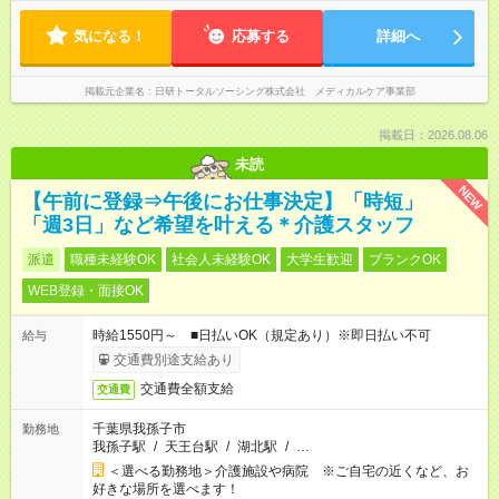
気になる！
応募する
詳細へ
掲載元企業名
日研トータルソーシング株式会社 メディカルケア事業部
掲載日：2026.08.06
未読
NEW
【午前に登録⇒午後にお仕事決定】「時短」
「週3日」など希望を叶える＊介護スタッフ
派遣
職種未経験OK
社会人未経験OK
大学生歓迎
ブランクOK
WEB登録・面接OK
時給1550円～ ■日払いOK（規定あり）※即日払い不可
給与
交通費別途支給あり
交通費全額支給
交通費
千葉県我孫子市
勤務地
我孫子駅
/
天王台駅
/
湖北駅
/
…
＜選べる勤務地＞介護施設や病院 ※ご自宅の近くなど、お
好きな場所を選べます！