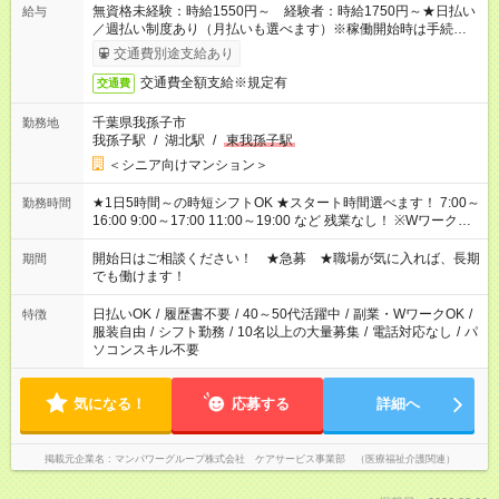
無資格未経験：時給1550円～ 経験者：時給1750円～★日払い
給与
／週払い制度あり（月払いも選べます）※稼働開始時は手続き完
了次第のお支払いとなります。
交通費別途支給あり
交通費全額支給※規定有
交通費
千葉県我孫子市
勤務地
我孫子駅
/
湖北駅
/
東我孫子駅
＜シニア向けマンション＞
★1日5時間～の時短シフトOK ★スタート時間選べます！ 7:00～
勤務時間
16:00 9:00～17:00 11:00～19:00 など 残業なし！ ※Wワークの
場合、他のお仕事と合わせ週40時間超の就業はご案内できませ
ん ※法令に基づき、週20時間以上勤務は社会保険への加入対象
開始日はご相談ください！ ★急募 ★職場が気に入れば、長期
期間
となります ※労働者派遣法（日雇い派遣の原則禁止）により、
でも働けます！
短時間・短期間の就業はご案内が難しい場合があります
日払いOK
/
履歴書不要
/
40～50代活躍中
/
副業・WワークOK
/
特徴
服装自由
/
シフト勤務
/
10名以上の大量募集
/
電話対応なし
/
パ
ソコンスキル不要
気になる！
応募する
詳細へ
掲載元企業名
マンパワーグループ株式会社 ケアサービス事業部 （医療福祉介護関連）