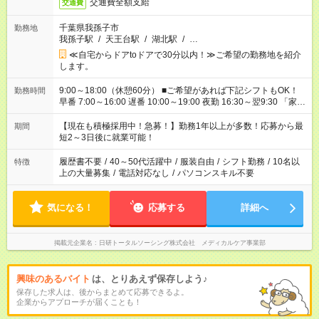
交通費全額支給
交通費
千葉県我孫子市
勤務地
我孫子駅
/
天王台駅
/
湖北駅
/
…
≪自宅からドアtoドアで30分以内！≫ご希望の勤務地を紹介
します。
9:00～18:00（休憩60分） ■ご希望があれば下記シフトもOK！
勤務時間
早番 7:00～16:00 遅番 10:00～19:00 夜勤 16:30～翌9:30 「家族
と休みを合わせたい」 「余裕を持って夕飯の準備がしたい」
「できれば残業はしたくない」 など、ご希望を教えてください
【現在も積極採用中！急募！】勤務1年以上が多数！応募から最
期間
ね。 ※Wワーク希望の方へ 今ご覧のお仕事で希望する勤務時間
短2～3日後に就業可能！
と、もう1つのお仕事の勤務時間。 合計で週40時間を超える場
合は応募できません。
履歴書不要
/
40～50代活躍中
/
服装自由
/
シフト勤務
/
10名以
特徴
上の大量募集
/
電話対応なし
/
パソコンスキル不要
気になる！
応募する
詳細へ
掲載元企業名
日研トータルソーシング株式会社 メディカルケア事業部
興味のあるバイト
は、とりあえず保存しよう♪
保存した求人は、後からまとめて応募できるよ。
企業からアプローチが届くことも！