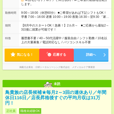
≪自宅からドアtoドアで30分以内！≫ご希望の勤務地を紹介
します。
9:00～18:00（休憩60分） ■ご希望があれば下記シフトもOK！
勤務時間
早番 7:00～16:00 遅番 10:00～19:00 夜勤 16:30～翌9:30 「家族
と休みを合わせたい」 「余裕を持って夕飯の準備がしたい」
「できれば残業はしたくない」 など、ご希望を教えてください
【8月中のスタートOK！急募！】2カ月～ ■ご応募から最短2～
期間
ね。 ※Wワーク希望の方へ 今ご覧のお仕事で希望する勤務時間
3日後に就業が可能です！
と、もう1つのお仕事の勤務時間。 合計で週40時間を超える場
合は応募できません。
履歴書不要
/
40～50代活躍中
/
服装自由
/
シフト勤務
/
10名以
特徴
上の大量募集
/
電話対応なし
/
パソコンスキル不要
気になる！
応募する
詳細へ
掲載元企業名
日研トータルソーシング株式会社 メディカルケア事業部
未読
鳥貴族の店長候補★毎月2～3回の連休あり／年間
休日116日／店長昇格後すぐの平均月収は31万
円！
正社員
職種未経験OK