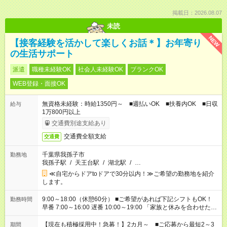
掲載日：2026.08.07
未読
NEW
【接客経験を活かして楽しくお話＊】お年寄り
の生活サポート
派遣
職種未経験OK
社会人未経験OK
ブランクOK
WEB登録・面接OK
無資格未経験：時給1350円～ ■週払いOK ■扶養内OK ■日収
給与
1万800円以上
交通費別途支給あり
交通費全額支給
交通費
千葉県我孫子市
勤務地
我孫子駅
/
天王台駅
/
湖北駅
/
…
≪自宅からドアtoドアで30分以内！≫ご希望の勤務地を紹介
します。
9:00～18:00（休憩60分） ■ご希望があれば下記シフトもOK！
勤務時間
早番 7:00～16:00 遅番 10:00～19:00 「家族と休みを合わせた
い」 「余裕を持って夕飯の準備がしたい」 「できれば残業はし
たくない」 など、ご希望を教えてくださいね。 ※Wワーク希望
【現在も積極採用中！急募！】2カ月～ ■ご応募から最短2～3
期間