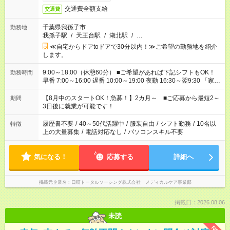
交通費全額支給
交通費
千葉県我孫子市
勤務地
我孫子駅
/
天王台駅
/
湖北駅
/
…
≪自宅からドアtoドアで30分以内！≫ご希望の勤務地を紹介
します。
9:00～18:00（休憩60分） ■ご希望があれば下記シフトもOK！
勤務時間
早番 7:00～16:00 遅番 10:00～19:00 夜勤 16:30～翌9:30 「家族
と休みを合わせたい」 「余裕を持って夕飯の準備がしたい」
「できれば残業はしたくない」 など、ご希望を教えてください
【8月中のスタートOK！急募！】2カ月～ ■ご応募から最短2～
期間
ね。 ※Wワーク希望の方へ 今ご覧のお仕事で希望する勤務時間
3日後に就業が可能です！
と、もう1つのお仕事の勤務時間。 合計で週40時間を超える場
合は応募できません。
履歴書不要
/
40～50代活躍中
/
服装自由
/
シフト勤務
/
10名以
特徴
上の大量募集
/
電話対応なし
/
パソコンスキル不要
気になる！
応募する
詳細へ
掲載元企業名
日研トータルソーシング株式会社 メディカルケア事業部
掲載日：2026.08.06
未読