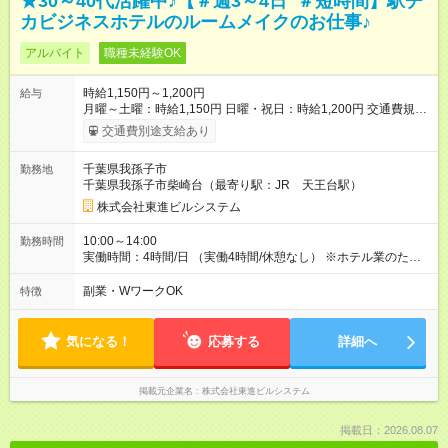
★30～40代活躍中♪【＃週3～4日 ＃短時間】駅チ
カビジネスホテルのルームメイクのお仕事♪
アルバイト
職種未経験OK
時給1,150円～1,200円
給与
月曜～土曜：時給1,150円 日曜・祝日：時給1,200円 交通費規定
内実費支給 （月額上限15,000円まで） 【試用期間】試用期間あ
交通費別途支給あり
り 試用期間の長さ：1ヶ月 雇用形態、給与は本採用時と同じで
す。
千葉県我孫子市
勤務地
千葉県我孫子市柴崎台（最寄り駅：JR 天王台駅）
株式会社東進ビルシステム
10:00～14:00
勤務時間
実働時間：4時間/日 （実働4時間/休憩なし） ※ホテル業のた
め、 月合計4回程度の土日勤務が可能な方。
副業・WワークOK
特徴
気になる！
応募する
詳細へ
掲載元企業名
株式会社東進ビルシステム
掲載日：2026.08.07