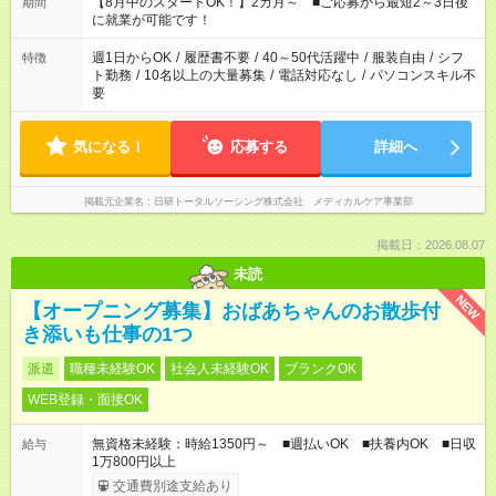
【8月中のスタートOK！】2カ月～ ■ご応募から最短2～3日後
期間
に就業が可能です！
週1日からOK
/
履歴書不要
/
40～50代活躍中
/
服装自由
/
シフ
特徴
ト勤務
/
10名以上の大量募集
/
電話対応なし
/
パソコンスキル不
要
気になる！
応募する
詳細へ
掲載元企業名
日研トータルソーシング株式会社 メディカルケア事業部
掲載日：2026.08.07
未読
NEW
【オープニング募集】おばあちゃんのお散歩付
き添いも仕事の1つ
派遣
職種未経験OK
社会人未経験OK
ブランクOK
WEB登録・面接OK
無資格未経験：時給1350円～ ■週払いOK ■扶養内OK ■日収
給与
1万800円以上
交通費別途支給あり