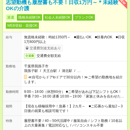
NEW
志望動機も履歴書も不要！日収1万円～＊未経験
OKの介護
派遣
職種未経験OK
社会人未経験OK
ブランクOK
WEB登録・面接OK
無資格未経験：時給1350円～ ■週払いOK ■扶養内OK ■日収
給与
1万800円以上
交通費別途支給あり
交通費全額支給
交通費
千葉県我孫子市
勤務地
我孫子駅
/
天王台駅
/
湖北駅
/
…
≪自宅からドアtoドアで30分以内！≫ご希望の勤務地を紹介
します。
9:00～18:00（休憩60分） ■ご希望があれば下記シフトもOK！
勤務時間
早番 7:00～16:00 遅番 10:00～19:00 「家族と休みを合わせた
い」 「余裕を持って夕飯の準備がしたい」 「できれば残業はし
たくない」 など、ご希望を教えてくださいね。 ※Wワーク希望
【現在も積極採用中！急募！】2カ月～ ■ご応募から最短2～3
期間
の方へ 今ご覧のお仕事で希望する勤務時間と、もう1つのお仕事
日後の就業も相談可能です！
の勤務時間。 合計で週40時間を超える場合は応募できません。
履歴書不要
/
40～50代活躍中
/
服装自由
/
シフト勤務
/
10名以
特徴
上の大量募集
/
電話対応なし
/
パソコンスキル不要