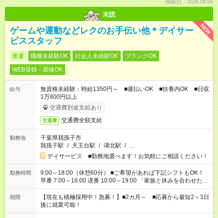
掲載日：2026.08.06
未読
NEW
ゲームや運動などレクのお手伝い他＊デイサー
ビススタッフ
派遣
職種未経験OK
社会人未経験OK
ブランクOK
WEB登録・面接OK
無資格未経験：時給1350円～ ■週払いOK ■扶養内OK ■日収
給与
1万800円以上
交通費別途支給あり
交通費全額支給
交通費
千葉県我孫子市
勤務地
我孫子駅
/
天王台駅
/
湖北駅
/
…
デイサービス ■勤務地選べます！お気軽にご相談ください！
9:00～18:00（休憩60分） ■ご希望があれば下記シフトもOK！
勤務時間
早番 7:00～16:00 遅番 10:00～19:00 「家族と休みを合わせた
い」 「余裕を持って夕飯の準備がしたい」 「できれば残業はし
たくない」 など、ご希望を教えてくださいね。 ※Wワーク希望
【現在も積極採用中！急募！】■2カ月～ ■応募から最短2～3日
期間
の方へ 今ご覧のお仕事で希望する勤務時間と、もう1つのお仕事
後に就業可能！
の勤務時間。 合計で週40時間を超える場合は応募できません。