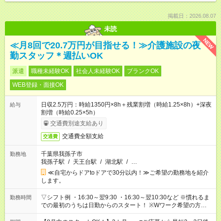
掲載日：2026.08.07
未読
NEW
≪月8回で20.7万円が目指せる！≫介護施設の夜
勤スタッフ＊週払いOK
派遣
職種未経験OK
社会人未経験OK
ブランクOK
WEB登録・面接OK
日収2.5万円：時給1350円×8h＋残業割増（時給1.25×8h）+深夜
給与
割増（時給0.25×5h）
交通費別途支給あり
交通費全額支給
交通費
千葉県我孫子市
勤務地
我孫子駅
/
天王台駅
/
湖北駅
/
…
≪自宅からドアtoドアで30分以内！≫ご希望の勤務地を紹介
します。
▽シフト例 ・16:30～翌9:30 ・16:30～翌10:30など ※慣れるま
勤務時間
での最初のうちは日勤からのスタート！ ※Wワーク希望の方へ
複数就業の場合は、合計40時間以内。