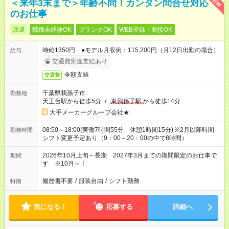
NEW
＜来年3末まで＞年齢不問！カンタン問合せ対応
のお仕事
派遣
職種未経験OK
ブランクOK
WEB登録・面接OK
時給1350円 ●モデル月収例：115,200円（月12日出勤の場合）
給与
交通費別途支給あり
全額支給
交通費
千葉県我孫子市
勤務地
天王台駅から徒歩5分
/
東我孫子駅
から徒歩14分
大手メーカーグループ会社★
08:50～18:00(実働7時間55分 休憩1時間15分) ※2月以降時間
勤務時間
シフト変更予定あり（9：00～20：00の中で8時間）
2026年10月上旬～長期 2027年3月までの期間限定のお仕事で
期間
す ※10月～！
履歴書不要
/
服装自由
/
シフト勤務
特徴
気になる！
応募する
詳細へ