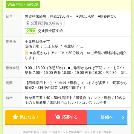
WEB登録・面接OK
無資格未経験：時給1350円～ ■週払いOK ■扶養内OK
給与
交通費別途支給あり
交通費全額支給
交通費
千葉県我孫子市
勤務地
我孫子駅
/
天王台駅
/
湖北駅
/
…
≪自宅からドアtoドアで30分以内！≫ご希望の勤務地を紹介
します。
9:00～18:00（休憩60分） ■ご希望があれば下記シフトもOK！
勤務時間
早番 7:00～16:00 遅番 10:00～19:00 夜勤 16:30～翌9:30 「家族
と休みを合わせたい」 「余裕を持って夕飯の準備がしたい」
「できれば残業はしたくない」 など、ご希望を教えてください
【積極採用中！】＊1年以上勤務している方が多数！ご応募から
期間
ね。 ※Wワーク希望の方へ 今ご覧のお仕事で希望する勤務時間
最短2～3日後の就業も相談可能です！
と、もう1つのお仕事の勤務時間が 合計で週40時間を超える場
合は応募できません。
履歴書不要
/
40～50代活躍中
/
服装自由
/
シフト勤務
/
10名以
特徴
上の大量募集
/
電話対応なし
/
パソコンスキル不要
気になる！
応募する
詳細へ
掲載元企業名
日研トータルソーシング株式会社 メディカルケア事業部