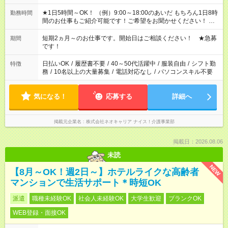
★1日5時間～OK！ （例）9:00～18:00のあいだ もちろん1日8時
勤務時間
間のお仕事もご紹介可能です！ご希望をお聞かせください！ ※
週最低15時間以上の勤務が必要です
短期2ヵ月～のお仕事です。開始日はご相談ください！ ★急募
期間
です！
日払いOK
/
履歴書不要
/
40～50代活躍中
/
服装自由
/
シフト勤
特徴
務
/
10名以上の大量募集
/
電話対応なし
/
パソコンスキル不要
気になる！
応募する
詳細へ
掲載元企業名
株式会社ネオキャリア ナイス！介護事業部
掲載日：2026.08.06
未読
NEW
【8月～OK！週2日～】ホテルライクな高齢者
マンションで生活サポート＊時短OK
派遣
職種未経験OK
社会人未経験OK
大学生歓迎
ブランクOK
WEB登録・面接OK