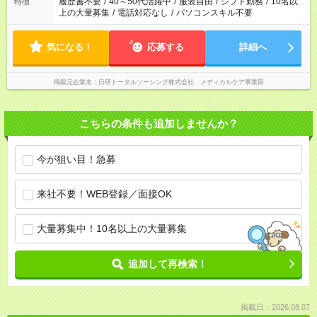
履歴書不要
/
40～50代活躍中
/
服装自由
/
シフト勤務
/
10名以
特徴
上の大量募集
/
電話対応なし
/
パソコンスキル不要
気になる！
応募する
詳細へ
掲載元企業名
日研トータルソーシング株式会社 メディカルケア事業部
こちらの条件も追加しませんか？
今が狙い目！急募
来社不要！WEB登録／面接OK
大量募集中！10名以上の大量募集
追加して再検索！
掲載日：2026.08.07