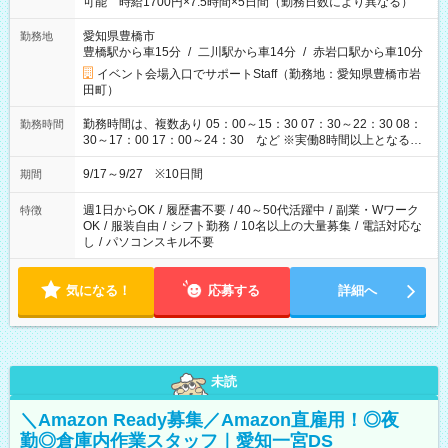
可能 時給1700円×7.5時間×5日間（勤務日数により異なる）
愛知県豊橋市
勤務地
豊橋駅から車15分
/
二川駅から車14分
/
赤岩口駅から車10分
イベント会場入口でサポートStaff（勤務地：愛知県豊橋市岩
田町）
勤務時間は、複数あり 05：00～15：30 07：30～22：30 08：
勤務時間
30～17：00 17：00～24：30 など ※実働8時間以上となる勤
務もあります。 【休憩】60分+他休憩あり 交替で取得します。
安全面に配慮しこまめな休憩があります。
9/17～9/27 ※10日間
期間
週1日からOK
/
履歴書不要
/
40～50代活躍中
/
副業・Wワーク
特徴
OK
/
服装自由
/
シフト勤務
/
10名以上の大量募集
/
電話対応な
し
/
パソコンスキル不要
気になる！
応募する
詳細へ
未読
＼Amazon Ready募集／Amazon直雇用！◎夜
勤◎倉庫内作業スタッフ｜愛知一宮DS