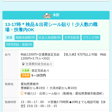
未読
13-17時＊検品＆出荷シール貼り！少人数の職
場・扶養内OK
派遣
職種未経験OK
社会人未経験OK
大学生歓迎
ブランクOK
WEB登録・面接OK
時給1200円+交通費規定支給 【収入例】9万円以上可能 時給
給与
1200円×3.75ｈ×20日
交通費別途支給あり
規定支給あり
交通費
5～10万円
月収例
愛知県豊橋市
勤務地
豊橋駅から車19分
/
大清水駅から車10分
午後だけ・出荷シール貼り（勤務地：愛知県豊橋市船渡町）
13：00～17：00 ※実働3.75時間 ◆16時までも相談可能 【休
勤務時間
憩】15分 15：00～15：15