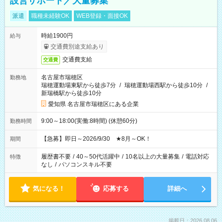
設営サポート／大量募集
派遣
職種未経験OK
WEB登録・面接OK
時給1900円
給与
交通費別途支給あり
交通費支給
交通費
名古屋市瑞穂区
勤務地
瑞穂運動場東駅から徒歩7分
/
瑞穂運動場西駅から徒歩10分
/
新瑞橋駅から徒歩10分
愛知県 名古屋市瑞穂区にある企業
9:00～18:00(実働:8時間) (休憩60分)
勤務時間
【急募】即日～2026/9/30 ★8月～OK！
期間
履歴書不要
/
40～50代活躍中
/
10名以上の大量募集
/
電話対応
特徴
なし
/
パソコンスキル不要
気になる！
応募する
詳細へ
掲載日：2026.08.06