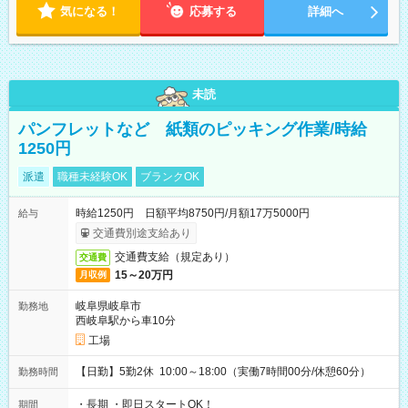
気になる！
応募する
詳細へ
未読
パンフレットなど 紙類のピッキング作業/時給
1250円
派遣
職種未経験OK
ブランクOK
時給1250円 日額平均8750円/月額17万5000円
給与
交通費別途支給あり
交通費支給（規定あり）
交通費
15～20万円
月収例
岐阜県岐阜市
勤務地
西岐阜駅から車10分
工場
【日勤】5勤2休 10:00～18:00（実働7時間00分/休憩60分）
勤務時間
・長期 ・即日スタートOK！
期間