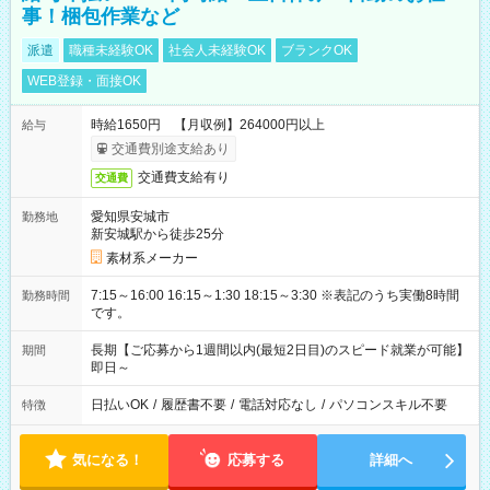
事！梱包作業など
派遣
職種未経験OK
社会人未経験OK
ブランクOK
WEB登録・面接OK
時給1650円 【月収例】264000円以上
給与
交通費別途支給あり
交通費支給有り
交通費
愛知県安城市
勤務地
新安城駅から徒歩25分
素材系メーカー
7:15～16:00 16:15～1:30 18:15～3:30 ※表記のうち実働8時間
勤務時間
です。
長期【ご応募から1週間以内(最短2日目)のスピード就業が可能】
期間
即日～
日払いOK
/
履歴書不要
/
電話対応なし
/
パソコンスキル不要
特徴
気になる！
応募する
詳細へ