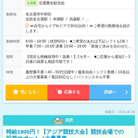
交通費全額支給
交通費
名古屋市中村区
勤務地
近鉄名古屋駅
/
本陣駅
/
烏森駅
/
…
≪自宅からドアtoドアで30分以内！≫ご希望の勤務地を紹介
します。
9:00～18:00（休憩60分） ■ご希望があれば下記シフトもOK！
勤務時間
早番 7:00～16:00 遅番 10:00～19:00 「家族と休みを合わせた
い」 「余裕を持って夕飯の準備がしたい」 「できれば残業はし
たくない」 など、ご希望を教えてくださいね。 ※Wワーク希望
【現在も積極採用中！急募！】2カ月～ ■ご応募から最短2～3
期間
の方へ 今ご覧のお仕事で希望する勤務時間と、もう1つのお仕事
日後の就業も相談可能です！
の勤務時間。 合計で週40時間を超える場合は応募できません。
履歴書不要
/
40～50代活躍中
/
服装自由
/
シフト勤務
/
10名以
特徴
上の大量募集
/
電話対応なし
/
パソコンスキル不要
気になる！
応募する
詳細へ
掲載日：2026.08.08
未読
時給1900円！【アジア競技大会】競技会場での