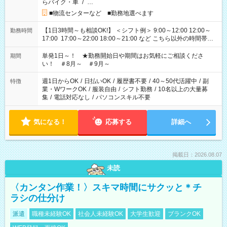
らバイク・車
/
…
■物流センターなど ■勤務地選べます
【1日3時間～も相談OK!】 ＜シフト例＞ 9:00～12:00 12:00～
勤務時間
17:00 17:00～22:00 18:00～21:00 など こちら以外の時間帯も
お気軽にご相談ください！
単発1日～！ ★勤務開始日や期間はお気軽にご相談くださ
期間
い！ ＃8月～ ＃9月～
週1日からOK
/
日払いOK
/
履歴書不要
/
40～50代活躍中
/
副
特徴
業・WワークOK
/
服装自由
/
シフト勤務
/
10名以上の大量募
集
/
電話対応なし
/
パソコンスキル不要
気になる！
応募する
詳細へ
掲載日：2026.08.07
未読
〈カンタン作業！〉スキマ時間にサクッと＊チ
ラシの仕分け
派遣
職種未経験OK
社会人未経験OK
大学生歓迎
ブランクOK