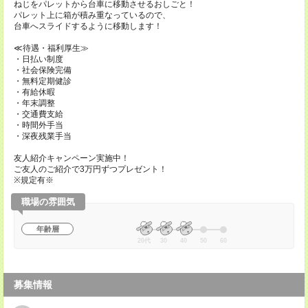
ねじをパレットから台車に移動させるおしごと！
パレット上に箱が積み重なっているので、
台車へスライドするように移動します！
≪待遇・福利厚生≫
・日払い制度
・社会保険完備
・無料定期健診
・有給休暇
・年末調整
・交通費支給
・時間外手当
・深夜残業手当
友人紹介キャンペーン実施中！
ご友人のご紹介で3万円ずつプレゼント！
※規定有※
職場の雰囲気
年齢層
20代
30
40
50
60
募集情報