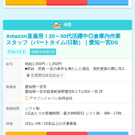
未読
Amazon直雇用！20～50代活躍中◎倉庫内作業
スタッフ（パートタイム/日勤）｜愛知一宮DS
アルバイト
職種未経験OK
時給1,350円～1,350円
給与
■昇給・昇格 一定の条件を満たした場合、契約更新の際に年2回
まで昇給の機会があります。 ■正社員登用制度あり ※月末締/翌
交通費別途支給あり
月25日支払い ※時間外手当、別途支給 ※深夜割増賃金 (22:00～
翌5:00までは時給が25%UPします) ☆給与前払い制度有！
愛知県一宮市
勤務地
☆Amazon直雇用で安定して働けます！ 【試用期間】試用期間
愛知県一宮市萩原町林野鷺宮8-1 T-LOGI 一宮 2F
あり 試用期間の長さ：1週間 雇用形態、給与は本採用時と同じ
です。
アマゾンジャパン合同会社
シフト制
勤務時間
1日あたりの実働時間：最大8時間/日 シフト例 ・8時～17時 ・
12時～21時
日払いOK / 10名以上の大量募集
特徴