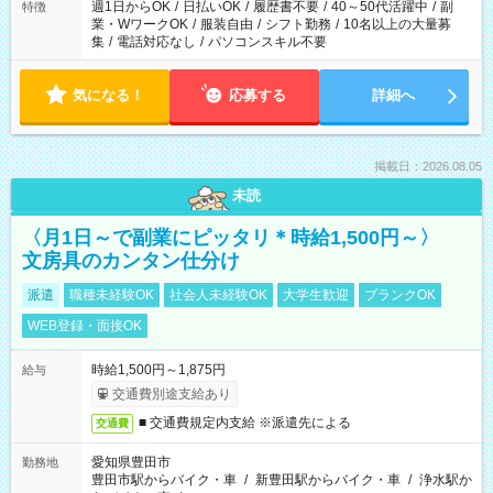
週1日からOK
/
日払いOK
/
履歴書不要
/
40～50代活躍中
/
副
特徴
業・WワークOK
/
服装自由
/
シフト勤務
/
10名以上の大量募
集
/
電話対応なし
/
パソコンスキル不要
気になる！
応募する
詳細へ
掲載日：2026.08.05
未読
〈月1日～で副業にピッタリ＊時給1,500円～〉
文房具のカンタン仕分け
派遣
職種未経験OK
社会人未経験OK
大学生歓迎
ブランクOK
WEB登録・面接OK
時給1,500円～1,875円
給与
交通費別途支給あり
■ 交通費規定内支給 ※派遣先による
交通費
愛知県豊田市
勤務地
豊田市駅からバイク・車
/
新豊田駅からバイク・車
/
浄水駅か