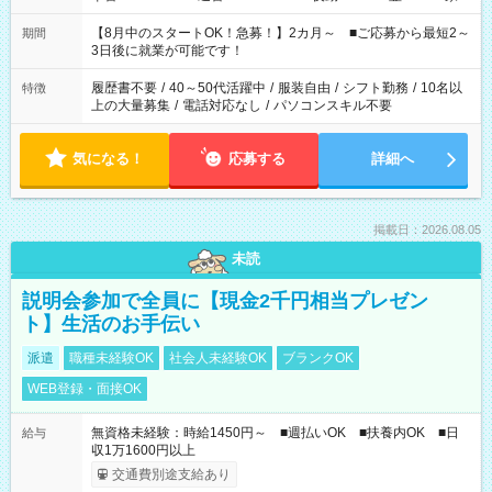
と休みを合わせたい」 「余裕を持って夕飯の準備がしたい」
「できれば残業はしたくない」 など、ご希望を教えてください
【8月中のスタートOK！急募！】2カ月～ ■ご応募から最短2～
期間
ね。 ※Wワーク希望の方へ 今ご覧のお仕事で希望する勤務時間
3日後に就業が可能です！
と、もう1つのお仕事の勤務時間。 合計で週40時間を超える場
合は応募できません。
履歴書不要
/
40～50代活躍中
/
服装自由
/
シフト勤務
/
10名以
特徴
上の大量募集
/
電話対応なし
/
パソコンスキル不要
気になる！
応募する
詳細へ
掲載日：2026.08.05
未読
説明会参加で全員に【現金2千円相当プレゼン
ト】生活のお手伝い
派遣
職種未経験OK
社会人未経験OK
ブランクOK
WEB登録・面接OK
無資格未経験：時給1450円～ ■週払いOK ■扶養内OK ■日
給与
収1万1600円以上
交通費別途支給あり