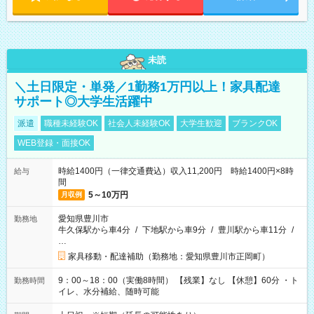
未読
＼土日限定・単発／1勤務1万円以上！家具配達
サポート◎大学生活躍中
派遣
職種未経験OK
社会人未経験OK
大学生歓迎
ブランクOK
WEB登録・面接OK
時給1400円（一律交通費込）収入11,200円 時給1400円×8時
給与
間
5～10万円
月収例
愛知県豊川市
勤務地
牛久保駅から車4分
/
下地駅から車9分
/
豊川駅から車11分
/
…
家具移動・配達補助（勤務地：愛知県豊川市正岡町）
9：00～18：00（実働8時間） 【残業】なし 【休憩】60分 ・ト
勤務時間
イレ、水分補給、随時可能