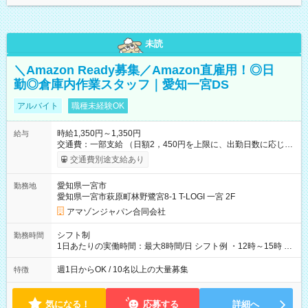
未読
＼Amazon Ready募集／Amazon直雇用！◎日
勤◎倉庫内作業スタッフ｜愛知一宮DS
アルバイト
職種未経験OK
時給1,350円～1,350円
給与
交通費：一部支給 （日額2，450円を上限に、出勤日数に応じて
実費支給） ※22:00～翌5:00までは時給25%UP！ ■給与前払い
交通費別途支給あり
制度あり ※前払い額の上限あり、手数料無料（Amazon負担）
そのほか所定の条件が適用されます 【試用期間】試用期間なし
愛知県一宮市
勤務地
愛知県一宮市萩原町林野鷺宮8-1 T-LOGI 一宮 2F
アマゾンジャパン合同会社
シフト制
勤務時間
1日あたりの実働時間：最大8時間/日 シフト例 ・12時～15時 入
社後、就業可能シフトをご確認の上、申請してください。
週1日からOK / 10名以上の大量募集
特徴
気になる！
応募する
詳細へ