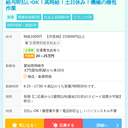
給与即払いOK！高時給！土日休み！機械の梱包
作業
派遣
職種未経験OK
社会人未経験OK
ブランクOK
WEB登録・面接OK
時給1600円 【月収例】233600円以上
給与
交通費別途支給あり
交通費支給有り
交通費
20～25万円
月収例
愛知県岡崎市
勤務地
大門(愛知県)駅から車16分
物流・倉庫関係
8:15～17:00 ※表記のうち実働7時間30分です。
勤務時間
長期【ご応募から1週間以内(最短2日目)のスピード就業が可能】
期間
即日～
日払いOK
/
履歴書不要
/
電話対応なし
/
パソコンスキル不要
特徴
気になる！
応募する
詳細へ