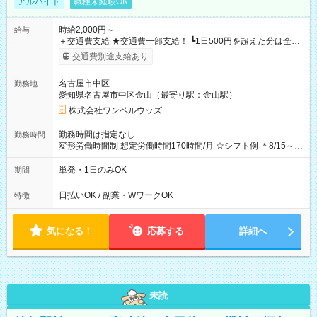
アルバイト
職種未経験OK
時給2,000円～
給与
＋交通費支給 ★交通費一部支給！ ┗1日500円を超えた分は全額
支給！ ※往復500円以内の方は自己負担となります ★日払い
交通費別途支給あり
OK！（規定あり） ┗働いたその日に現金GET♪ お仕事後はコン
ビニATMから 日払い分を引き落とせます！ 【試用期間】試用
名古屋市中区
勤務地
期間なし
愛知県名古屋市中区金山（最寄り駅：金山駅）
株式会社ワンベルウッズ
勤務時間は指定なし
勤務時間
変形労働時間制 想定労働時間170時間/月 ☆シフト例 ＊8/15～
10/26 全日共通 08：00～12：00 17：00～21：00 ＊8/31
～9/19のみ下記シフトもあります！ 12：00～16：00 ＊9/6～
単発・1日のみOK
期間
10/6、10/11～26のみ下記シフトもあります！ 07：00～11：
00
日払いOK / 副業・WワークOK
特徴
気になる！
応募する
詳細へ
未読