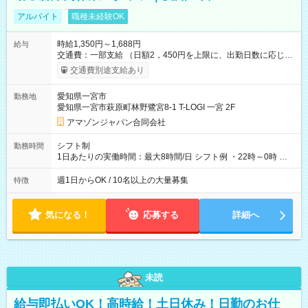
アルバイト
職種未経験OK
時給1,350円～1,688円
給与
交通費：一部支給 （日額2，450円を上限に、出勤日数に応じて
実費支給） ※22:00～翌5:00までは時給25%UP！ ■給与前払い
交通費別途支給あり
制度あり ※前払い額の上限あり、手数料無料（Amazon負担）
そのほか所定の条件が適用されます 【試用期間】試用期間なし
愛知県一宮市
勤務地
愛知県一宮市萩原町林野鷺宮8-1 T-LOGI 一宮 2F
アマゾンジャパン合同会社
シフト制
勤務時間
1日あたりの実働時間：最大8時間/日 シフト例 ・22時～0時 入
社後、就業可能シフトをご確認の上、申請してください。
週1日からOK / 10名以上の大量募集
特徴
気になる！
応募する
詳細へ
未読
給与即払いOK！高時給！土日休み！日勤のお仕