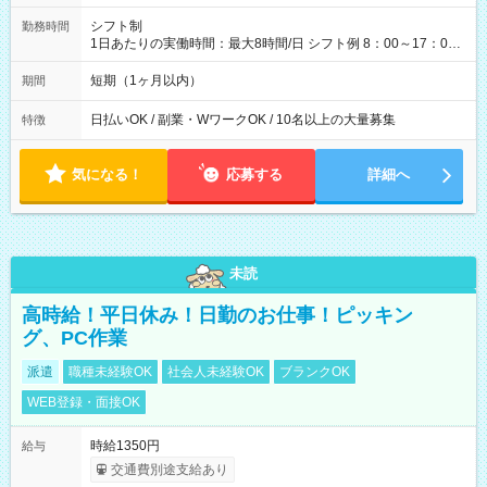
シフト制
勤務時間
1日あたりの実働時間：最大8時間/日 シフト例 8：00～17：00
21：00～6：00 ※現場によっては多少時間は前後します ▶残業
ほとんどなし！ ▶時間より早く終わることの方が多いと思いま
短期（1ヶ月以内）
期間
す。現場によっては午前中で終わってしまう場合も。その場合
も日給は同額支給！
日払いOK / 副業・WワークOK / 10名以上の大量募集
特徴
気になる！
応募する
詳細へ
未読
高時給！平日休み！日勤のお仕事！ピッキン
グ、PC作業
派遣
職種未経験OK
社会人未経験OK
ブランクOK
WEB登録・面接OK
時給1350円
給与
交通費別途支給あり