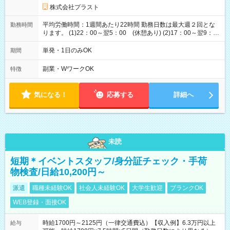
株式会社プラスト
平均労働時間：1週間あたり22時間 勤務日数は最大週２回とな
勤務時間
ります。 (1)22：00～翌5：00 (休憩あり) (2)17：00～翌9：
00 (休憩あり) ３６協定提出済 平均労働時間：1週間あたり22
時間 勤務日数は最大週２回となります。 (1)22：00～翌5：00
単発・1日のみOK
期間
(休憩あり) (2)17：00～翌9：00 (休憩あり) ３６協定提出済
副業・WワークOK
特徴
気になる！
応募する
詳細へ
未読
短期＊イベントスタッフ/身分証チェック・手荷
物検査/日給10,200円～
派遣
職種未経験OK
社会人未経験OK
大学生歓迎
ブランクOK
WEB登録・面接OK
時給1700円～2125円（一律交通費込）【収入例】6.3万円以上
給与