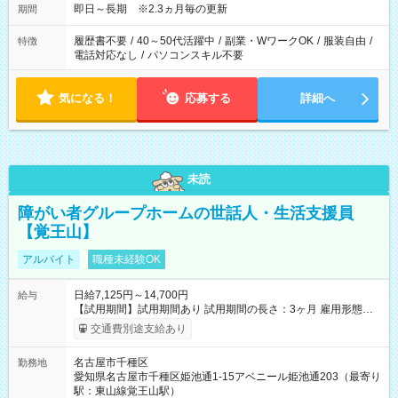
即日～長期 ※2.3ヵ月毎の更新
期間
履歴書不要
/
40～50代活躍中
/
副業・WワークOK
/
服装自由
/
特徴
電話対応なし
/
パソコンスキル不要
気になる！
応募する
詳細へ
未読
障がい者グループホームの世話人・生活支援員
【覚王山】
アルバイト
職種未経験OK
日給7,125円～14,700円
給与
【試用期間】試用期間あり 試用期間の長さ：3ヶ月 雇用形態、
給与は本採用時と同じです。
交通費別途支給あり
名古屋市千種区
勤務地
愛知県名古屋市千種区姫池通1-15アベニール姫池通203（最寄り
駅：東山線覚王山駅）