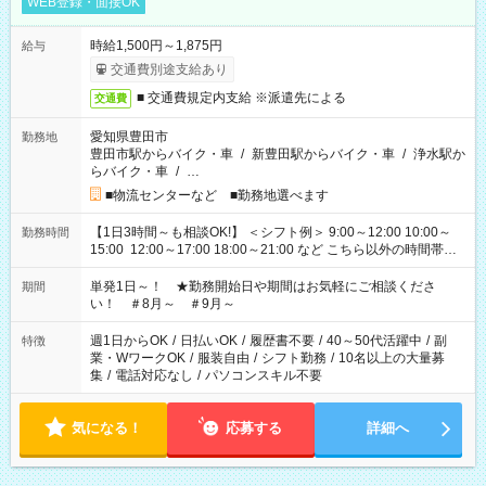
WEB登録・面接OK
時給1,500円～1,875円
給与
交通費別途支給あり
■ 交通費規定内支給 ※派遣先による
交通費
愛知県豊田市
勤務地
豊田市駅からバイク・車
/
新豊田駅からバイク・車
/
浄水駅か
らバイク・車
/
…
■物流センターなど ■勤務地選べます
【1日3時間～も相談OK!】 ＜シフト例＞ 9:00～12:00 10:00～
勤務時間
15:00 12:00～17:00 18:00～21:00 など こちら以外の時間帯も
お気軽にご相談ください！
単発1日～！ ★勤務開始日や期間はお気軽にご相談くださ
期間
い！ ＃8月～ ＃9月～
週1日からOK
/
日払いOK
/
履歴書不要
/
40～50代活躍中
/
副
特徴
業・WワークOK
/
服装自由
/
シフト勤務
/
10名以上の大量募
集
/
電話対応なし
/
パソコンスキル不要
気になる！
応募する
詳細へ