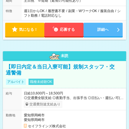
土日祝 ※短期（延長の可能性あり）
期間
週1日からOK
/
履歴書不要
/
副業・WワークOK
/
服装自由
/
シ
特徴
フト勤務
/
電話対応なし
気になる！
応募する
詳細へ
未読
【即日内定＆当日入寮可能】規制スタッフ・交
通警備
アルバイト
職種未経験OK
日給10,600円～18,500円
給与
◎交通費全額支給 ◎夜勤手当、出張手当 ◎日払い・週払い可(希
望者／条件有) ＜月収例＞ 日給10,600円×22日稼働＝23.5万円/
交通費別途支給あり
月 ◎自分のぺースで勤務可能 週2～OK！あなたの働き方と相談
します♪ ダブルワークも可能です☺ 【試用期間】試用期間あり
愛知県岡崎市
勤務地
試用期間の長さ：3ヶ月 雇用形態、給与は本採用時と同じです。
愛知県岡崎市
セイフラインズ株式会社