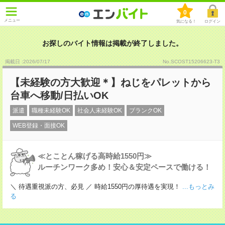
0
メニュー
気になる！
ログイン
お探しのバイト情報は掲載が終了しました。
掲載日 :2026
/
07
/
17
No.SCOST15206623-T3
【未経験の方大歓迎＊】ねじをパレットから
台車へ移動/日払いOK
派遣
職種未経験OK
社会人未経験OK
ブランクOK
WEB登録・面接OK
≪とことん稼げる高時給1550円≫
ルーチンワーク多め！安心＆安定ペースで働ける！
＼ 待遇重視派の方、必見 ／ 時給1550円の厚待遇を実現！
...もっとみ
る