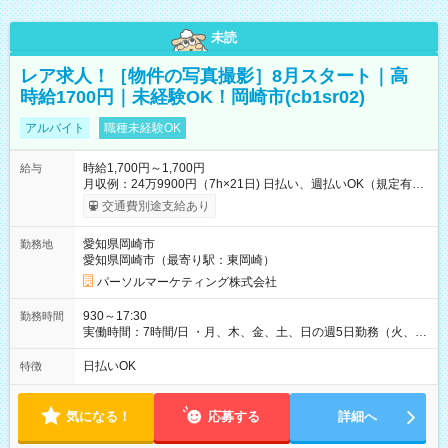
未読
レア求人！［物件の写真撮影］8月スタート｜高
時給1700円｜未経験OK！岡崎市(cb1sr02)
アルバイト
職種未経験OK
時給1,700円～1,700円
給与
月収例：24万9900円（7h×21日) 日払い、週払いOK（規定有
り） 【試用期間】試用期間なし
交通費別途支給あり
愛知県岡崎市
勤務地
愛知県岡崎市（最寄り駅：東岡崎）
パーソルマーケティング株式会社
930～17:30
勤務時間
実働時間：7時間/日 ・月、木、金、土、日の週5日勤務（火、水
は固定休です／夏季、年末年始等、長期休暇有り！） ・ワンシ
フト！ 残業ほぼナシ（0～5h/月）
日払いOK
特徴
気になる！
応募する
詳細へ