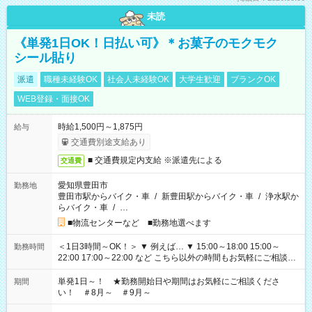
未読
《単発1日OK！日払い可》＊お菓子のモクモク
シール貼り
派遣
職種未経験OK
社会人未経験OK
大学生歓迎
ブランクOK
WEB登録・面接OK
時給1,500円～1,875円
給与
交通費別途支給あり
■ 交通費規定内支給 ※派遣先による
交通費
愛知県豊田市
勤務地
豊田市駅からバイク・車
/
新豊田駅からバイク・車
/
浄水駅か
らバイク・車
/
…
■物流センターなど ■勤務地選べます
＜1日3時間～OK！＞ ▼ 例えば… ▼ 15:00～18:00 15:00～
勤務時間
22:00 17:00～22:00 など こちら以外の時間もお気軽にご相談く
ださい！
単発1日～！ ★勤務開始日や期間はお気軽にご相談くださ
期間
い！ ＃8月～ ＃9月～