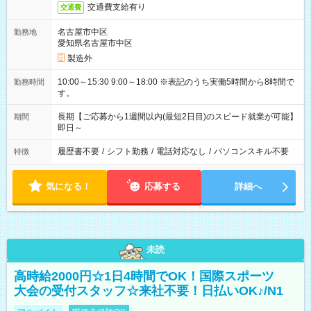
交通費支給有り
交通費
名古屋市中区
勤務地
愛知県名古屋市中区
製造外
10:00～15:30 9:00～18:00 ※表記のうち実働5時間から8時間で
勤務時間
す。
長期【ご応募から1週間以内(最短2日目)のスピード就業が可能】
期間
即日～
履歴書不要
/
シフト勤務
/
電話対応なし
/
パソコンスキル不要
特徴
気になる！
応募する
詳細へ
未読
高時給2000円☆1日4時間でOK！国際スポーツ
大会の受付スタッフ☆来社不要！日払いOK♪/N1