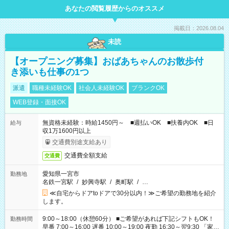
あなたの閲覧履歴からのオススメ
掲載日：2026.08.04
未読
【オープニング募集】おばあちゃんのお散歩付
き添いも仕事の1つ
派遣
職種未経験OK
社会人未経験OK
ブランクOK
WEB登録・面接OK
無資格未経験：時給1450円～ ■週払いOK ■扶養内OK ■日
給与
収1万1600円以上
交通費別途支給あり
交通費全額支給
交通費
愛知県一宮市
勤務地
名鉄一宮駅
/
妙興寺駅
/
奥町駅
/
…
≪自宅からドアtoドアで30分以内！≫ご希望の勤務地を紹介
します。
9:00～18:00（休憩60分） ■ご希望があれば下記シフトもOK！
勤務時間
早番 7:00～16:00 遅番 10:00～19:00 夜勤 16:30～翌9:30 「家族