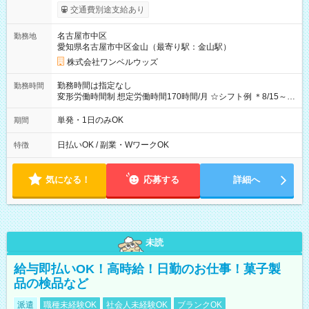
支給！ ※往復500円以内の方は自己負担となります ★日払い
交通費別途支給あり
OK！（規定あり） ┗働いたその日に現金GET♪ お仕事後はコン
ビニATMから 日払い分を引き落とせます！ 【試用期間】試用
名古屋市中区
勤務地
期間なし
愛知県名古屋市中区金山（最寄り駅：金山駅）
株式会社ワンベルウッズ
勤務時間は指定なし
勤務時間
変形労働時間制 想定労働時間170時間/月 ☆シフト例 ＊8/15～
10/26 全日共通 08：00～12：00 17：00～21：00 ＊8/31
～9/19のみ下記シフトもあります！ 12：00～16：00 ＊9/6～
単発・1日のみOK
期間
10/6、10/11～26のみ下記シフトもあります！ 07：00～11：
00
日払いOK / 副業・WワークOK
特徴
気になる！
応募する
詳細へ
未読
給与即払いOK！高時給！日勤のお仕事！菓子製
品の検品など
派遣
職種未経験OK
社会人未経験OK
ブランクOK