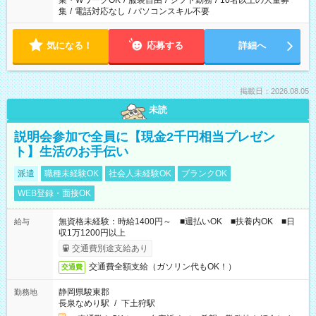
業・WワークOK
/
服装自由
/
シフト勤務
/
10名以上の大量募
集
/
電話対応なし
/
パソコンスキル不要
気になる！
応募する
詳細へ
掲載日：2026.08.05
未読
説明会参加で全員に【現金2千円相当プレゼン
ト】生活のお手伝い
派遣
職種未経験OK
社会人未経験OK
ブランクOK
WEB登録・面接OK
無資格未経験：時給1400円～ ■週払いOK ■扶養内OK ■日
給与
収1万1200円以上
交通費別途支給あり
交通費全額支給（ガソリン代もOK！）
交通費
静岡県駿東郡
勤務地
長泉なめり駅
/
下土狩駅