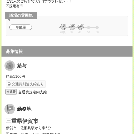
ご友人のご紹介で3万円ずつプレゼント！
※規定有※
職場の雰囲気
年齢層
20代
30
40
50
60
募集情報
給与
時給1100円
交通費別途支給あり
交通費規定内支給
交通費
勤務地
三重県伊賀市
伊賀市 佐那具駅から車5分