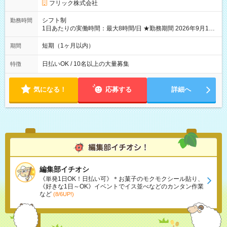
フリック株式会社
シフト制
勤務時間
1日あたりの実働時間：最大8時間/日 ★勤務期間 2026年9月16
日~2026年10月23日 短期勤務OK! 期間中フル勤務できる方優遇
※週3~5日勤務(勤務日数応相談) ※期間前から勤務スタートも可
短期（1ヶ月以内）
期間
能です! ★勤務時間 8:00~17:00(休憩1時間) ※現場により変動あ
り ※夜勤シフトあり
日払いOK / 10名以上の大量募集
特徴
気になる！
応募する
詳細へ
編集部イチオシ
《単発1日OK！日払い可》＊お菓子のモクモクシール貼り、
《好きな1日～OK》イベントでイス並べなどのカンタン作業
など
(8/6UP!)