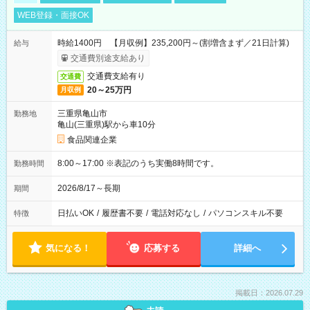
WEB登録・面接OK
時給1400円 【月収例】235,200円～(割増含まず／21日計算)
給与
交通費別途支給あり
交通費支給有り
交通費
20～25万円
月収例
三重県亀山市
勤務地
亀山(三重県)駅から車10分
食品関連企業
8:00～17:00 ※表記のうち実働8時間です。
勤務時間
2026/8/17～長期
期間
日払いOK
/
履歴書不要
/
電話対応なし
/
パソコンスキル不要
特徴
気になる！
応募する
詳細へ
掲載日：2026.07.29