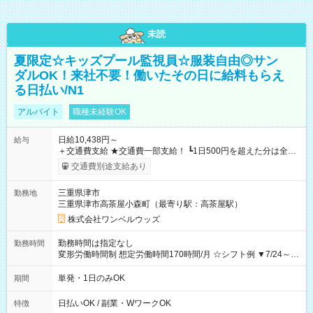
未読
夏限定☆キッズプール監視員☆服装自由◎サン
ダルOK！来社不要！働いたその日に給料もらえ
る日払い/N1
アルバイト
職種未経験OK
日給10,438円～
給与
＋交通費支給 ★交通費一部支給！ ┗1日500円を超えた分は全額
支給！ ※往復500円以内の方は自己負担となります ★日払い
交通費別途支給あり
OK！（規定あり） ┗働いたその日に現金GET♪ お仕事後はコン
ビニATMから 日払い分を引き落とせます！ 【試用期間】試用
三重県津市
勤務地
期間なし
三重県津市高茶屋小森町（最寄り駅：高茶屋駅）
株式会社ワンベルウッズ
勤務時間は指定なし
勤務時間
変形労働時間制 想定労働時間170時間/月 ☆シフト例 ▼7/24～
8/31 10：45～18：30
単発・1日のみOK
期間
日払いOK / 副業・WワークOK
特徴