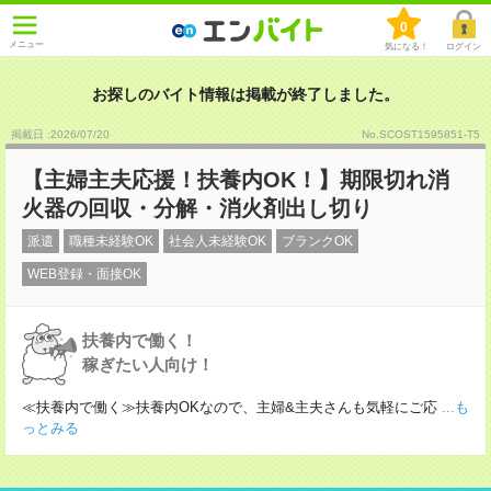
0
メニュー
気になる！
ログイン
お探しのバイト情報は掲載が終了しました。
掲載日 :2026
/
07
/
20
No.SCOST1595851-T5
【主婦主夫応援！扶養内OK！】期限切れ消
火器の回収・分解・消火剤出し切り
派遣
職種未経験OK
社会人未経験OK
ブランクOK
WEB登録・面接OK
扶養内で働く！
稼ぎたい人向け！
≪扶養内で働く≫扶養内OKなので、主婦&主夫さんも気軽にご応
...も
っとみる