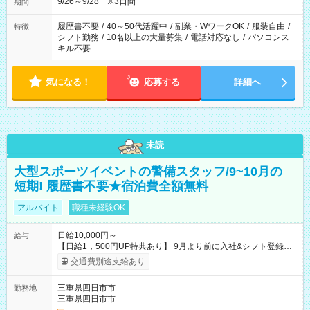
9/26～9/28 ※3日間
期間
履歴書不要
/
40～50代活躍中
/
副業・WワークOK
/
服装自由
/
特徴
シフト勤務
/
10名以上の大量募集
/
電話対応なし
/
パソコンス
キル不要
気になる！
応募する
詳細へ
未読
大型スポーツイベントの警備スタッフ/9~10月の
短期! 履歴書不要★宿泊費全額無料
アルバイト
職種未経験OK
日給10,000円～
給与
【日給1，500円UP特典あり】 9月より前に入社&シフト登録す
ると 期間中(9/16~10/23) の日給がUP! 日給1万1500円でしっか
交通費別途支給あり
り稼げます♪ 【試用期間】試用期間なし
三重県四日市市
勤務地
三重県四日市市