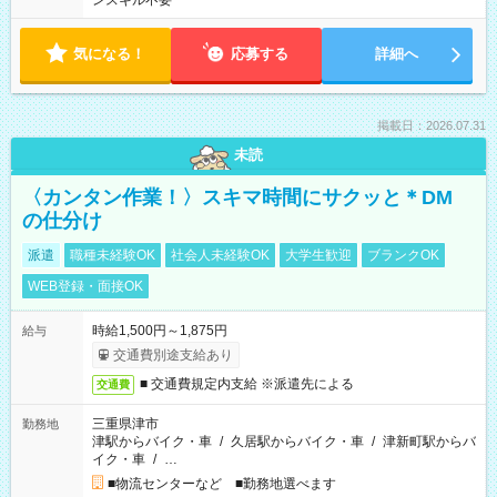
ンスキル不要
気になる！
応募する
詳細へ
掲載日：2026.07.31
未読
〈カンタン作業！〉スキマ時間にサクッと＊DM
の仕分け
派遣
職種未経験OK
社会人未経験OK
大学生歓迎
ブランクOK
WEB登録・面接OK
時給1,500円～1,875円
給与
交通費別途支給あり
■ 交通費規定内支給 ※派遣先による
交通費
三重県津市
勤務地
津駅からバイク・車
/
久居駅からバイク・車
/
津新町駅からバ
イク・車
/
…
■物流センターなど ■勤務地選べます