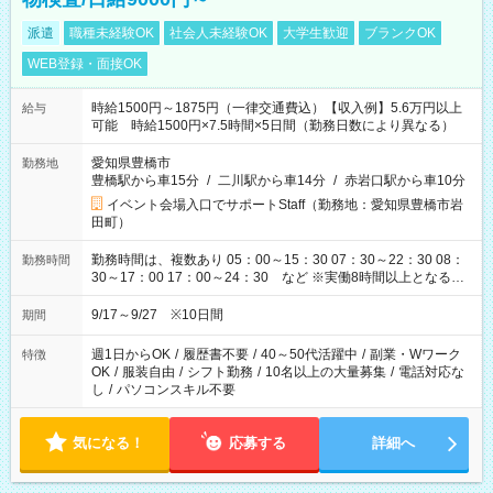
派遣
職種未経験OK
社会人未経験OK
大学生歓迎
ブランクOK
WEB登録・面接OK
時給1500円～1875円（一律交通費込）【収入例】5.6万円以上
給与
可能 時給1500円×7.5時間×5日間（勤務日数により異なる）
愛知県豊橋市
勤務地
豊橋駅から車15分
/
二川駅から車14分
/
赤岩口駅から車10分
イベント会場入口でサポートStaff（勤務地：愛知県豊橋市岩
田町）
勤務時間は、複数あり 05：00～15：30 07：30～22：30 08：
勤務時間
30～17：00 17：00～24：30 など ※実働8時間以上となる勤
務もあります。 【休憩】60分+他休憩あり 交替で取得します。
安全面に配慮しこまめな休憩があります。
9/17～9/27 ※10日間
期間
週1日からOK
/
履歴書不要
/
40～50代活躍中
/
副業・Wワーク
特徴
OK
/
服装自由
/
シフト勤務
/
10名以上の大量募集
/
電話対応な
し
/
パソコンスキル不要
気になる！
応募する
詳細へ