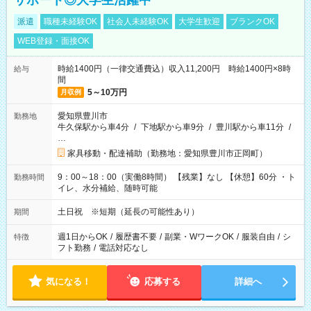
サポート◎大学生活躍中
派遣
職種未経験OK
社会人未経験OK
大学生歓迎
ブランクOK
WEB登録・面接OK
時給1400円（一律交通費込）収入11,200円 時給1400円×8時
給与
間
5～10万円
月収例
愛知県豊川市
勤務地
牛久保駅から車4分
/
下地駅から車9分
/
豊川駅から車11分
/
…
家具移動・配達補助（勤務地：愛知県豊川市正岡町）
9：00～18：00（実働8時間） 【残業】なし 【休憩】60分 ・ト
勤務時間
イレ、水分補給、随時可能
土日祝 ※短期（延長の可能性あり）
期間
週1日からOK
/
履歴書不要
/
副業・WワークOK
/
服装自由
/
シ
特徴
フト勤務
/
電話対応なし
気になる！
応募する
詳細へ