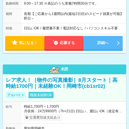
9:00～17:30 ※表記のうち実働7時間30分です。
勤務時間
長期【ご応募から1週間以内(最短2日目)のスピード就業が可能】
期間
即日～
日払いOK
/
履歴書不要
/
電話対応なし
/
パソコンスキル不要
特徴
気になる！
応募する
詳細へ
未読
レア求人！［物件の写真撮影］8月スタート｜高
時給1700円｜未経験OK！岡崎市(cb1sr02)
アルバイト
職種未経験OK
時給1,700円～1,700円
給与
月収例：24万9900円（7h×21日) 日払い、週払いOK（規定有
り） 【試用期間】試用期間なし
交通費別途支給あり
愛知県岡崎市
勤務地