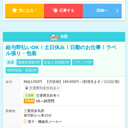
気になる！
応募する
詳細へ
未読
給与即払いOK！土日休み！日勤のお仕事！ラベ
ル張り・包装
派遣
職種未経験OK
社会人未経験OK
ブランクOK
WEB登録・面接OK
時給1200円 【月収例】189,000円～(割増含まず／21日計算)
給与
交通費別途支給あり
交通費支給有り
交通費
15～20万円
月収例
三重県多気郡
勤務地
相可駅から車10分
電子・機械系メーカー