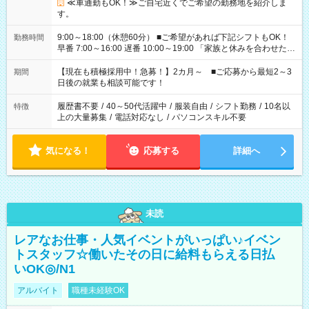
≪車通勤もOK！≫ご自宅近くでご希望の勤務地を紹介しま
す。
9:00～18:00（休憩60分） ■ご希望があれば下記シフトもOK！
勤務時間
早番 7:00～16:00 遅番 10:00～19:00 「家族と休みを合わせた
い」 「余裕を持って夕飯の準備がしたい」 「できれば残業はし
たくない」 など、ご希望を教えてくださいね。 ※Wワーク希望
【現在も積極採用中！急募！】2カ月～ ■ご応募から最短2～3
期間
の方へ 今ご覧のお仕事で希望する勤務時間と、もう1つのお仕事
日後の就業も相談可能です！
の勤務時間。 合計で週40時間を超える場合は応募できません。
履歴書不要
/
40～50代活躍中
/
服装自由
/
シフト勤務
/
10名以
特徴
上の大量募集
/
電話対応なし
/
パソコンスキル不要
気になる！
応募する
詳細へ
未読
レアなお仕事・人気イベントがいっぱい♪イベン
トスタッフ☆働いたその日に給料もらえる日払
いOK◎/N1
アルバイト
職種未経験OK