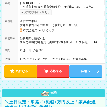
日給10,400円～
給与
＋交通費支給 ★交通費全額支給！ ★日払いOK！（規定あり） ┗
働いたその日に現金GET♪ お仕事後はコンビニATMから 日払
交通費別途支給あり
い分を引き落とせます！ 【試用期間】試用期間なし
名古屋市中区
勤務地
愛知県名古屋市中区金山（最寄り駅：金山駅）
株式会社ワンベルウッズ
勤務時間は指定なし
勤務時間
変形労働時間制 想定労働時間160時間/月 【シフト例】 ・10：
00～20：00
単発・1日のみOK
期間
日払いOK / 副業・WワークOK / 10名以上の大量募集
特徴
気になる！
応募する
詳細へ
未読
＼土日限定・単発／1勤務1万円以上！家具配達