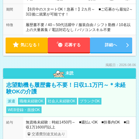
と休みを合わせたい」 「余裕を持って夕飯の準備がしたい」
「できれば残業はしたくない」 など、ご希望を教えてください
【8月中のスタートOK！急募！】2カ月～ ■ご応募から最短2～
期間
ね。 ※Wワーク希望の方へ 今ご覧のお仕事で希望する勤務時間
3日後に就業が可能です！
と、もう1つのお仕事の勤務時間。 合計で週40時間を超える場
合は応募できません。
履歴書不要
/
40～50代活躍中
/
服装自由
/
シフト勤務
/
10名以
特徴
上の大量募集
/
電話対応なし
/
パソコンスキル不要
気になる！
応募する
詳細へ
掲載日：2026.08.06
未読
志望動機も履歴書も不要！日収1.1万円～＊未経
験OKの介護
派遣
職種未経験OK
社会人未経験OK
ブランクOK
WEB登録・面接OK
無資格未経験：時給1450円～ ■週払いOK ■扶養内OK ■日
給与
収1万1600円以上
交通費別途支給あり