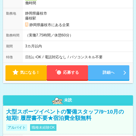
働時間
静岡県藤枝市
勤務地
藤枝駅
静岡県藤枝市にある企業
（実働7.75時間／休憩60分）
勤務時間
3カ月以内
期間
日払いOK
/
電話対応なし
/
パソコンスキル不要
特徴
気になる！
応募する
詳細へ
未読
大型スポーツイベントの警備スタッフ/9~10月の
短期! 履歴書不要★宿泊費全額無料
アルバイト
職種未経験OK