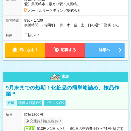
愛知県岡崎市（最寄り駅：東岡崎）
パーソルマーケティング株式会社
930～17:30
勤務時間
実働時間：7時間/日 ・月、木、金、土、日の週5日勤務（火、水
は固定休です／夏季、年末年始等、長期休暇有り！） ・ワンシ
フト！ 残業ほぼナシ（0～5h/月）
日払いOK
特徴
気になる！
応募する
詳細へ
未読
9月末までの短期！化粧品の簡単箱詰め、検品作
業＊
派遣
職種未経験OK
ブランクOK
時給1200円
給与
交通費別途支給あり
613円／1日あたり ※1日の交通費上限＝74円×所定労
交通費