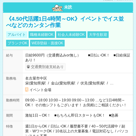
未読
《4.50代活躍1日4時間～OK》イベントでイス並
べなどのカンタン作業
アルバイト
職種未経験OK
社会人未経験OK
大学生歓迎
ブランクOK
WEB登録・面接OK
日給9600円（交通費込みor無し） ■日払いOK！ ■日給保証
給与
あり！
交通費別途支給あり
名古屋市中区
勤務地
栄(愛知県)駅
/
金山(愛知県)駅
/
伏見(愛知県)駅
/
…
イベント会場
09:00～18:00 10:00～19:00 09:00～13:00 …など1日4時間～
勤務時間
OK！ その他シフトもございます！ お気軽にご相談ください！
激短1日～OK！ ■もちろん即日スタートもOK！ ■急募
期間
週1日からOK
/
日払いOK
/
履歴書不要
/
40～50代活躍中
/
副
特徴
業・WワークOK
/
10名以上の大量募集
/
電話対応なし
/
パソコ