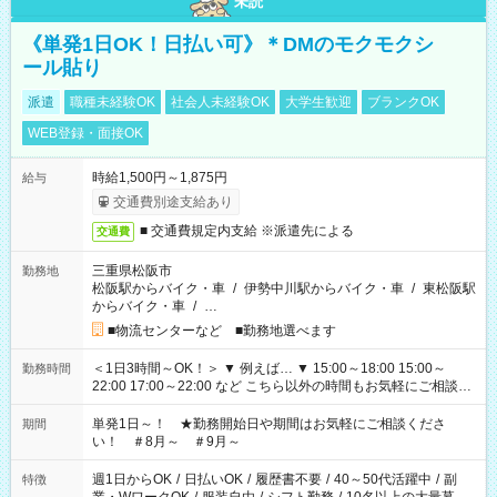
未読
《単発1日OK！日払い可》＊DMのモクモクシ
ール貼り
派遣
職種未経験OK
社会人未経験OK
大学生歓迎
ブランクOK
WEB登録・面接OK
時給1,500円～1,875円
給与
交通費別途支給あり
■ 交通費規定内支給 ※派遣先による
交通費
三重県松阪市
勤務地
松阪駅からバイク・車
/
伊勢中川駅からバイク・車
/
東松阪駅
からバイク・車
/
…
■物流センターなど ■勤務地選べます
＜1日3時間～OK！＞ ▼ 例えば… ▼ 15:00～18:00 15:00～
勤務時間
22:00 17:00～22:00 など こちら以外の時間もお気軽にご相談く
ださい！
単発1日～！ ★勤務開始日や期間はお気軽にご相談くださ
期間
い！ ＃8月～ ＃9月～
週1日からOK
/
日払いOK
/
履歴書不要
/
40～50代活躍中
/
副
特徴