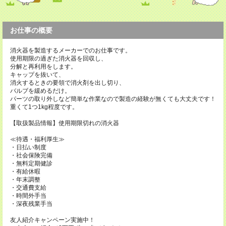
お仕事の概要
消火器を製造するメーカーでのお仕事です。
使用期限の過ぎた消火器を回収し、
分解と再利用をします。
キャップを抜いて、
消火するときの要領で消火剤を出し切り、
バルブを緩めるだけ。
パーツの取り外しなど簡単な作業なので製造の経験が無くても大丈夫です！
重くて1つ1kg程度です。
【取扱製品情報】使用期限切れの消火器
≪待遇・福利厚生≫
・日払い制度
・社会保険完備
・無料定期健診
・有給休暇
・年末調整
・交通費支給
・時間外手当
・深夜残業手当
友人紹介キャンペーン実施中！