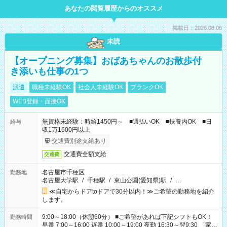
あなたの閲覧履歴からのオススメ
掲載日：2026.08.06
未読
【オープニング募集】おばあちゃんのお散歩付
き添いも仕事の1つ
派遣
職種未経験OK
社会人未経験OK
ブランクOK
WEB登録・面接OK
無資格未経験：時給1450円～ ■週払いOK ■扶養内OK ■日
給与
収1万1600円以上
交通費別途支給あり
交通費全額支給
交通費
名古屋市千種区
勤務地
名古屋大学駅
/
千種駅
/
東山公園(愛知県)駅
/
…
≪自宅からドアtoドアで30分以内！≫ご希望の勤務地を紹介
します。
9:00～18:00（休憩60分） ■ご希望があれば下記シフトもOK！
勤務時間
早番 7:00～16:00 遅番 10:00～19:00 夜勤 16:30～翌9:30 「家族