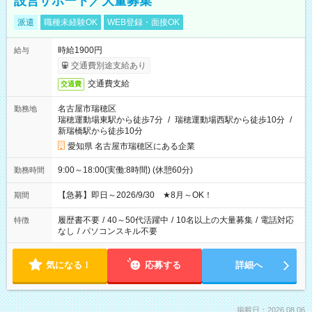
設営サポート／大量募集
派遣
職種未経験OK
WEB登録・面接OK
時給1900円
給与
交通費別途支給あり
交通費支給
交通費
名古屋市瑞穂区
勤務地
瑞穂運動場東駅から徒歩7分
/
瑞穂運動場西駅から徒歩10分
/
新瑞橋駅から徒歩10分
愛知県 名古屋市瑞穂区にある企業
9:00～18:00(実働:8時間) (休憩60分)
勤務時間
【急募】即日～2026/9/30 ★8月～OK！
期間
履歴書不要
/
40～50代活躍中
/
10名以上の大量募集
/
電話対応
特徴
なし
/
パソコンスキル不要
気になる！
応募する
詳細へ
掲載日：2026.08.06