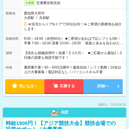
交通費全額支給
交通費
愛知県大府市
勤務地
大府駅
/
共和駅
≪自宅からドアtoドアで30分以内！≫ご希望の勤務地を紹介
します。
9:00～18:00（休憩60分） ■ご希望があれば下記シフトもOK！
勤務時間
早番 7:00～16:00 遅番 10:00～19:00 「家族と休みを合わせた
い」 「余裕を持って夕飯の準備がしたい」 「できれば残業はし
たくない」 など、ご希望を教えてくださいね。 ※Wワーク希望
【現在も積極採用中！急募！】2カ月～ ■ご応募から最短2～3
期間
の方へ 今ご覧のお仕事で希望する勤務時間と、もう1つのお仕事
日後の就業も相談可能です！
の勤務時間。 合計で週40時間を超える場合は応募できません。
履歴書不要
/
40～50代活躍中
/
服装自由
/
シフト勤務
/
10名以
特徴
上の大量募集
/
電話対応なし
/
パソコンスキル不要
気になる！
応募する
詳細へ
掲載日：2026.08.06
未読
時給1900円！【アジア競技大会】競技会場での