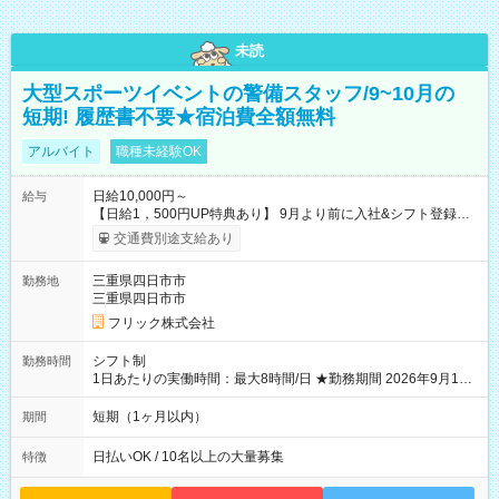
未読
大型スポーツイベントの警備スタッフ/9~10月の
短期! 履歴書不要★宿泊費全額無料
アルバイト
職種未経験OK
日給10,000円～
給与
【日給1，500円UP特典あり】 9月より前に入社&シフト登録す
ると 期間中(9/16~10/23) の日給がUP! 日給1万1500円でしっか
交通費別途支給あり
り稼げます♪ 【試用期間】試用期間なし
三重県四日市市
勤務地
三重県四日市市
フリック株式会社
シフト制
勤務時間
1日あたりの実働時間：最大8時間/日 ★勤務期間 2026年9月16
日~2026年10月23日 短期勤務OK! 期間中フル勤務できる方優遇
※週3~5日勤務(勤務日数応相談) ※期間前から勤務スタートも可
短期（1ヶ月以内）
期間
能です! ★勤務時間 8:00~17:00(休憩1時間) ※現場により変動あ
り ※夜勤シフトあり
日払いOK / 10名以上の大量募集
特徴