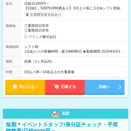
日給10,000円～
給与
【日給1，500円UP特典あり】 9月より前に入社&シフト登録す
ると 期間中(9/16~10/23) の日給がUP! 日給1万1500円でしっか
交通費別途支給あり
り稼げます♪ 【試用期間】試用期間なし
三重県四日市市
勤務地
三重県四日市市
フリック株式会社
シフト制
勤務時間
1日あたりの実働時間：最大8時間/日 ★勤務期間 2026年9月16
日~2026年10月23日 短期勤務OK! 期間中フル勤務できる方優遇
※週3~5日勤務(勤務日数応相談) ※期間前から勤務スタートも可
短期（1ヶ月以内）
期間
能です! ★勤務時間 8:00~17:00(休憩1時間) ※現場により変動あ
り ※夜勤シフトあり
日払いOK / 10名以上の大量募集
特徴
気になる！
応募する
詳細へ
未読
短期＊イベントスタッフ/身分証チェック・手荷
物検査/日給9000円～