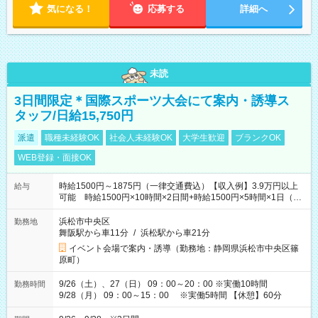
気になる！
応募する
詳細へ
未読
3日間限定＊国際スポーツ大会にて案内・誘導ス
タッフ/日給15,750円
派遣
職種未経験OK
社会人未経験OK
大学生歓迎
ブランクOK
WEB登録・面接OK
時給1500円～1875円（一律交通費込）【収入例】3.9万円以上
給与
可能 時給1500円×10時間×2日間+時給1500円×5時間×1日（実
働8時間を越えた時給：1875円）
浜松市中央区
勤務地
舞阪駅から車11分
/
浜松駅から車21分
イベント会場で案内・誘導（勤務地：静岡県浜松市中央区篠
原町）
9/26（土）、27（日） 09：00～20：00 ※実働10時間
勤務時間
9/28（月） 09：00～15：00 ※実働5時間 【休憩】60分