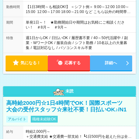
【1日3時間～も相談OK!】 ＜シフト例＞ 9:00～12:00 10:00～
勤務時間
15:00 12:00～17:00 18:00～21:00 など こちら以外の時間帯も
お気軽にご相談ください！
単発1日～！ ★勤務開始日や期間はお気軽にご相談くださ
期間
い！ ＃8月～ ＃9月～
週1日からOK
/
日払いOK
/
履歴書不要
/
40～50代活躍中
/
副
特徴
業・WワークOK
/
服装自由
/
シフト勤務
/
10名以上の大量募
集
/
電話対応なし
/
パソコンスキル不要
気になる！
応募する
詳細へ
未読
高時給2000円☆1日4時間でOK！国際スポーツ
大会の受付スタッフ☆来社不要！日払いOK♪/N1
アルバイト
職種未経験OK
時給2,000円～
給与
＋交通費支給 ★交通費一部支給！ ┗1日500円を超えた分は全額