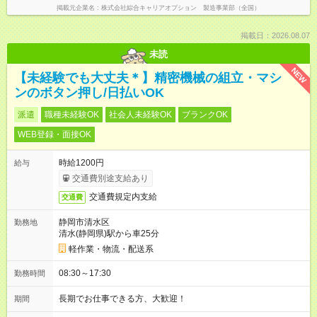
掲載元企業名
株式会社綜合キャリアオプション 製造事業部（全国）
掲載日：2026.08.07
未読
NEW
【未経験でも大丈夫＊】精密機械の組立・マシ
ンのボタン押し/日払いOK
派遣
職種未経験OK
社会人未経験OK
ブランクOK
WEB登録・面接OK
時給1200円
給与
交通費別途支給あり
交通費規定内支給
交通費
静岡市清水区
勤務地
清水(静岡県)駅から車25分
軽作業・物流・配送系
08:30～17:30
勤務時間
長期でお仕事できる方、大歓迎！
期間