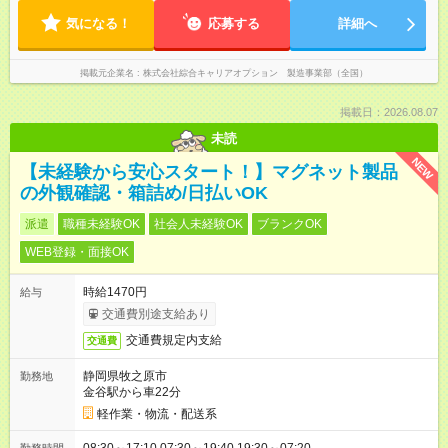
気になる！
応募する
詳細へ
掲載元企業名
株式会社綜合キャリアオプション 製造事業部（全国）
掲載日：2026.08.07
未読
NEW
【未経験から安心スタート！】マグネット製品
の外観確認・箱詰め/日払いOK
派遣
職種未経験OK
社会人未経験OK
ブランクOK
WEB登録・面接OK
時給1470円
給与
交通費別途支給あり
交通費規定内支給
交通費
静岡県牧之原市
勤務地
金谷駅から車22分
軽作業・物流・配送系