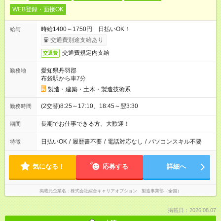
WEB登録・面接OK
時給1400～1750円 日払いOK！
給与
交通費別途支給あり
交通費規定内支給
交通費
愛知県丹羽郡
勤務地
布袋駅から車7分
製造・建築・土木・製造技術系
(2交替)8:25～17:10、18:45～翌3:30
勤務時間
長期でお仕事できる方、大歓迎！
期間
日払いOK
/
履歴書不要
/
電話対応なし
/
パソコンスキル不要
特徴
気になる！
応募する
詳細へ
掲載元企業名
株式会社綜合キャリアオプション 製造事業部（全国）
掲載日：2026.08.07