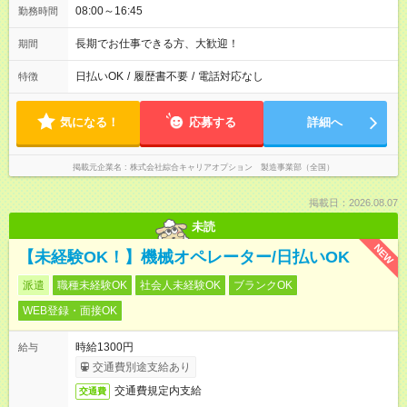
08:00～16:45
勤務時間
長期でお仕事できる方、大歓迎！
期間
日払いOK
/
履歴書不要
/
電話対応なし
特徴
気になる！
応募する
詳細へ
掲載元企業名
株式会社綜合キャリアオプション 製造事業部（全国）
掲載日：2026.08.07
未読
NEW
【未経験OK！】機械オペレーター/日払いOK
派遣
職種未経験OK
社会人未経験OK
ブランクOK
WEB登録・面接OK
時給1300円
給与
交通費別途支給あり
交通費規定内支給
交通費