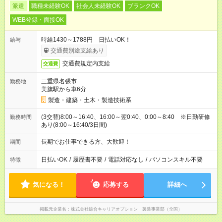
派遣
職種未経験OK
社会人未経験OK
ブランクOK
WEB登録・面接OK
時給1430～1788円 日払いOK！
給与
交通費別途支給あり
交通費規定内支給
交通費
三重県名張市
勤務地
美旗駅から車6分
製造・建築・土木・製造技術系
(3交替)8:00～16:40、16:00～翌0:40、0:00～8:40 ※日勤研修
勤務時間
あり(8:00～16:40/3日間)
長期でお仕事できる方、大歓迎！
期間
日払いOK
/
履歴書不要
/
電話対応なし
/
パソコンスキル不要
特徴
気になる！
応募する
詳細へ
掲載元企業名
株式会社綜合キャリアオプション 製造事業部（全国）