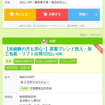
日払いOK
/
履歴書不要
/
電話対応なし
特徴
気になる！
応募する
詳細へ
掲載元企業名
株式会社綜合キャリアオプション 製造事業部（全国）
掲載日：2026.08.07
未読
NEW
【未経験の方も安心○】茶葉ブレンド投入・加
工包装・リフト出荷/日払いOK
派遣
職種未経験OK
社会人未経験OK
ブランクOK
WEB登録・面接OK
時給1420円
給与
交通費別途支給あり
交通費規定内支給
交通費
静岡県島田市
勤務地
金谷駅から車9分