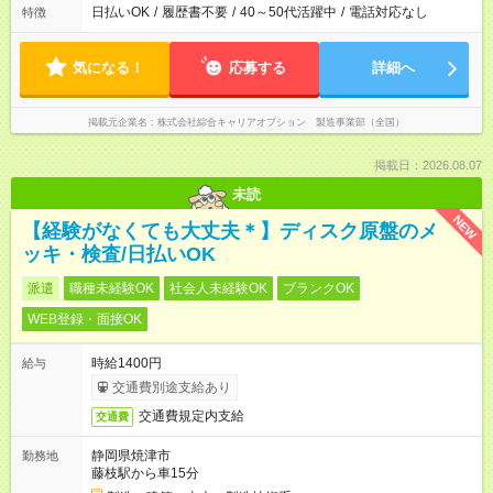
日払いOK
/
履歴書不要
/
40～50代活躍中
/
電話対応なし
特徴
気になる！
応募する
詳細へ
掲載元企業名
株式会社綜合キャリアオプション 製造事業部（全国）
掲載日：2026.08.07
未読
NEW
【経験がなくても大丈夫＊】ディスク原盤のメ
ッキ・検査/日払いOK
派遣
職種未経験OK
社会人未経験OK
ブランクOK
WEB登録・面接OK
時給1400円
給与
交通費別途支給あり
交通費規定内支給
交通費
静岡県焼津市
勤務地
藤枝駅から車15分