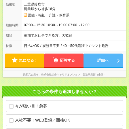
三重県鈴鹿市
勤務地
河曲駅から徒歩16分
医療・福祉・介護・保育系
07:00～15:30 10:30～19:00 07:00～12:00
勤務時間
長期でお仕事できる方、大歓迎！
期間
日払いOK
/
履歴書不要
/
40～50代活躍中
/
シフト勤務
特徴
気になる！
応募する
詳細へ
掲載元企業名
株式会社綜合キャリアオプション 製造事業部（全国）
こちらの条件も追加しませんか？
今が狙い目！急募
来社不要！WEB登録／面接OK