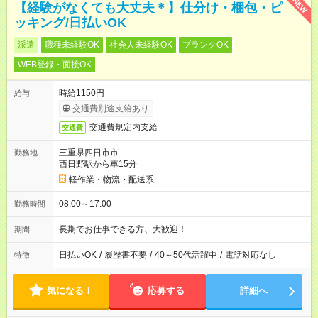
NEW
【経験がなくても大丈夫＊】仕分け・梱包・ピ
ッキング/日払いOK
派遣
職種未経験OK
社会人未経験OK
ブランクOK
WEB登録・面接OK
時給1150円
給与
交通費別途支給あり
交通費規定内支給
交通費
三重県四日市市
勤務地
西日野駅から車15分
軽作業・物流・配送系
08:00～17:00
勤務時間
長期でお仕事できる方、大歓迎！
期間
日払いOK
/
履歴書不要
/
40～50代活躍中
/
電話対応なし
特徴
気になる！
応募する
詳細へ