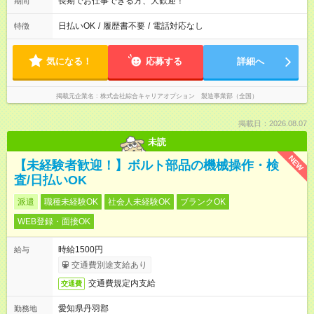
長期でお仕事できる方、大歓迎！
期間
日払いOK
/
履歴書不要
/
電話対応なし
特徴
気になる！
応募する
詳細へ
掲載元企業名
株式会社綜合キャリアオプション 製造事業部（全国）
掲載日：2026.08.07
未読
NEW
【未経験者歓迎！】ボルト部品の機械操作・検
査/日払いOK
派遣
職種未経験OK
社会人未経験OK
ブランクOK
WEB登録・面接OK
時給1500円
給与
交通費別途支給あり
交通費規定内支給
交通費
愛知県丹羽郡
勤務地