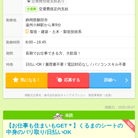
交通費別途支給あり
交通費規定内支給
交通費
静岡県磐田市
勤務地
遠州小林駅から車9分
製造・建築・土木・製造技術系
8:00～16:45
勤務時間
長期でお仕事できる方、大歓迎！
期間
日払いOK
/
履歴書不要
/
電話対応なし
/
パソコンスキル不要
特徴
気になる！
応募する
詳細へ
掲載元企業名
株式会社綜合キャリアオプション 製造事業部（全国）
掲載日：2026.08.07
未読
NEW
【お仕事も住まいもGET＊】くるまのシートの
中身のバリ取り/日払いOK