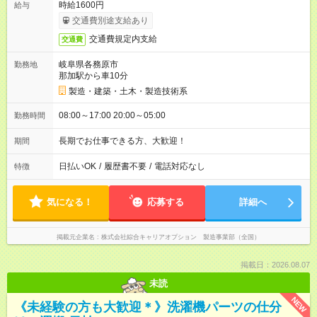
時給1600円
給与
交通費別途支給あり
交通費規定内支給
交通費
岐阜県各務原市
勤務地
那加駅から車10分
製造・建築・土木・製造技術系
08:00～17:00 20:00～05:00
勤務時間
長期でお仕事できる方、大歓迎！
期間
日払いOK
/
履歴書不要
/
電話対応なし
特徴
気になる！
応募する
詳細へ
掲載元企業名
株式会社綜合キャリアオプション 製造事業部（全国）
掲載日：2026.08.07
未読
NEW
《未経験の方も大歓迎＊》洗濯機パーツの仕分