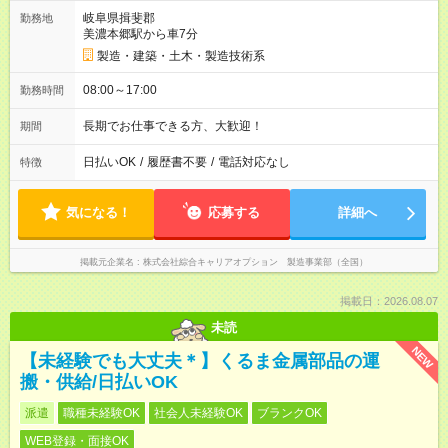
岐阜県揖斐郡
勤務地
美濃本郷駅から車7分
製造・建築・土木・製造技術系
08:00～17:00
勤務時間
長期でお仕事できる方、大歓迎！
期間
日払いOK
/
履歴書不要
/
電話対応なし
特徴
気になる！
応募する
詳細へ
掲載元企業名
株式会社綜合キャリアオプション 製造事業部（全国）
掲載日：2026.08.07
未読
NEW
【未経験でも大丈夫＊】くるま金属部品の運
搬・供給/日払いOK
派遣
職種未経験OK
社会人未経験OK
ブランクOK
WEB登録・面接OK