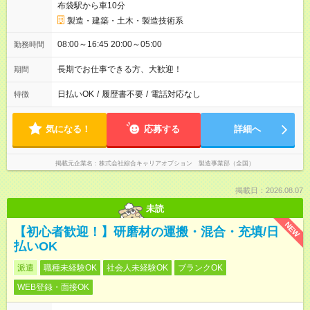
布袋駅から車10分
製造・建築・土木・製造技術系
08:00～16:45 20:00～05:00
勤務時間
長期でお仕事できる方、大歓迎！
期間
日払いOK
/
履歴書不要
/
電話対応なし
特徴
気になる！
応募する
詳細へ
掲載元企業名
株式会社綜合キャリアオプション 製造事業部（全国）
掲載日：2026.08.07
未読
NEW
【初心者歓迎！】研磨材の運搬・混合・充填/日
払いOK
派遣
職種未経験OK
社会人未経験OK
ブランクOK
WEB登録・面接OK