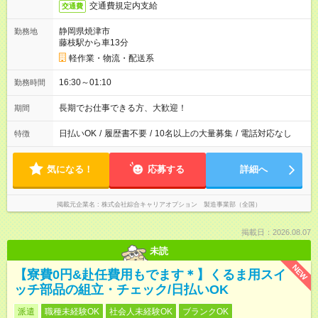
交通費規定内支給
交通費
静岡県焼津市
勤務地
藤枝駅から車13分
軽作業・物流・配送系
16:30～01:10
勤務時間
長期でお仕事できる方、大歓迎！
期間
日払いOK
/
履歴書不要
/
10名以上の大量募集
/
電話対応なし
特徴
気になる！
応募する
詳細へ
掲載元企業名
株式会社綜合キャリアオプション 製造事業部（全国）
掲載日：2026.08.07
未読
NEW
【寮費0円&赴任費用もでます＊】くるま用スイ
ッチ部品の組立・チェック/日払いOK
派遣
職種未経験OK
社会人未経験OK
ブランクOK