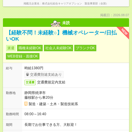
掲載元企業名
株式会社綜合キャリアオプション 製造事業部（全国）
掲載日：2026.08.07
未読
NEW
【経験不問！未経験○】機械オペレーター/日払
いOK
派遣
職種未経験OK
社会人未経験OK
ブランクOK
WEB登録・面接OK
時給1380円
給与
交通費別途支給あり
交通費規定内支給
交通費
静岡県焼津市
勤務地
藤枝駅から車20分
製造・建築・土木・製造技術系
08:00～16:40
勤務時間
長期でお仕事できる方、大歓迎！
期間