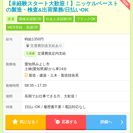
NEW
【未経験スタート大歓迎！】ニッケルペースト
の製造・検査&出荷業務/日払いOK
派遣
職種未経験OK
社会人未経験OK
ブランクOK
WEB登録・面接OK
時給1350円
給与
交通費別途支給あり
交通費規定内支給
交通費
愛知県みよし市
勤務地
土橋(愛知県)駅から車14分
製造・建築・土木・製造技術系
08:35～17:20
勤務時間
長期でお仕事できる方、大歓迎！
期間
日払いOK
/
履歴書不要
/
電話対応なし
特徴
気になる！
応募する
詳細へ