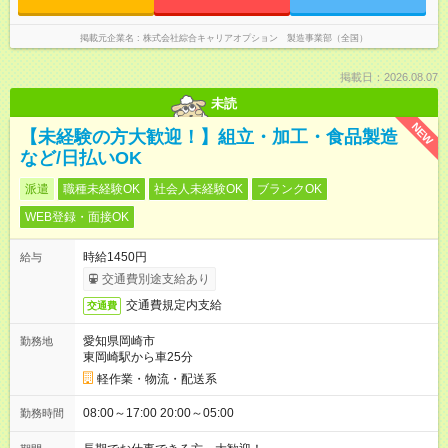
掲載元企業名
株式会社綜合キャリアオプション 製造事業部（全国）
掲載日：2026.08.07
未読
NEW
【未経験の方大歓迎！】組立・加工・食品製造
など/日払いOK
派遣
職種未経験OK
社会人未経験OK
ブランクOK
WEB登録・面接OK
時給1450円
給与
交通費別途支給あり
交通費規定内支給
交通費
愛知県岡崎市
勤務地
東岡崎駅から車25分
軽作業・物流・配送系
08:00～17:00 20:00～05:00
勤務時間