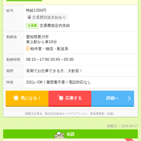
時給1350円
給与
交通費別途支給あり
交通費規定内支給
交通費
愛知県豊川市
勤務地
東上駅から車10分
軽作業・物流・配送系
08:15～17:00 20:45～05:30
勤務時間
長期でお仕事できる方、大歓迎！
期間
日払いOK
/
履歴書不要
/
電話対応なし
特徴
気になる！
応募する
詳細へ
掲載元企業名
株式会社綜合キャリアオプション 製造事業部（全国）
掲載日：2026.08.07
未読