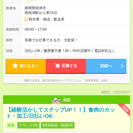
静岡県焼津市
勤務地
西焼津駅から車25分
軽作業・物流・配送系
08:00～17:00
勤務時間
長期でお仕事できる方、大歓迎！
期間
日払いOK
/
履歴書不要
/
40～50代活躍中
/
電話対応なし
特徴
気になる！
応募する
詳細へ
掲載元企業名
株式会社綜合キャリアオプション 製造事業部（全国）
掲載日：2026.08.07
未読
NEW
【経験活かしてステップUP！！】食肉のカッ
ト・加工/日払いOK
派遣
ブランクOK
WEB登録・面接OK