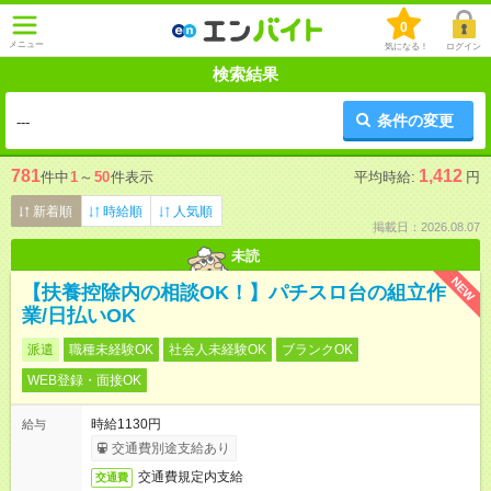
0
メニュー
気になる！
ログイン
検索結果
条件の変更
---
781
1,412
件中
1
～
50
件表示
平均時給:
円
新着順
時給順
人気順
掲載日：2026.08.07
未読
NEW
【扶養控除内の相談OK！】パチスロ台の組立作
業/日払いOK
派遣
職種未経験OK
社会人未経験OK
ブランクOK
WEB登録・面接OK
時給1130円
給与
交通費別途支給あり
交通費規定内支給
交通費