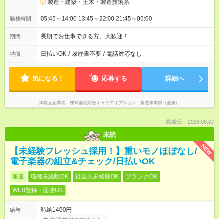
製造・建築・土木・製造技術系
05:45～14:00 13:45～22:00 21:45～06:00
勤務時間
長期でお仕事できる方、大歓迎！
期間
日払いOK
/
履歴書不要
/
電話対応なし
特徴
気になる！
応募する
詳細へ
掲載元企業名
株式会社綜合キャリアオプション 製造事業部（全国）
掲載日：2026.08.07
未読
NEW
【未経験フレッシュ採用！】重いモノほぼなし/
電子楽器の組立&チェック/日払いOK
派遣
職種未経験OK
社会人未経験OK
ブランクOK
WEB登録・面接OK
時給1400円
給与