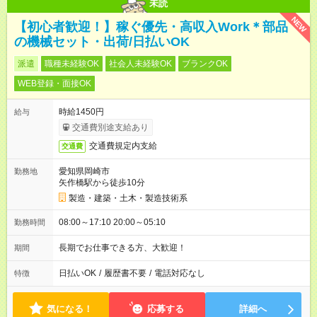
未読
NEW
【初心者歓迎！】稼ぐ優先・高収入Work＊部品
の機械セット・出荷/日払いOK
派遣
職種未経験OK
社会人未経験OK
ブランクOK
WEB登録・面接OK
時給1450円
給与
交通費別途支給あり
交通費規定内支給
交通費
愛知県岡崎市
勤務地
矢作橋駅から徒歩10分
製造・建築・土木・製造技術系
08:00～17:10 20:00～05:10
勤務時間
長期でお仕事できる方、大歓迎！
期間
日払いOK
/
履歴書不要
/
電話対応なし
特徴
気になる！
応募する
詳細へ