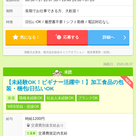
08:30～17:10 07:30～19:40 19:30～07:20
勤務時間
長期でお仕事できる方、大歓迎！
期間
日払いOK
/
履歴書不要
/
シフト勤務
/
電話対応なし
特徴
気になる！
応募する
詳細へ
掲載元企業名
株式会社綜合キャリアオプション 製造事業部（全国）
掲載日：2026.08.07
未読
NEW
【未経験OK！ビギナー活躍中！】加工食品の包
装・梱包/日払いOK
派遣
職種未経験OK
社会人未経験OK
ブランクOK
WEB登録・面接OK
時給1200円
給与
交通費別途支給あり
交通費規定内支給
交通費