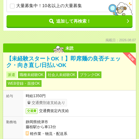
大量募集中！10名以上の大量募集
追加して再検索！
掲載日：2026.08.07
未読
NEW
【未経験スタートOK！】即席麺の良否チェッ
ク・向き直し/日払いOK
派遣
職種未経験OK
社会人未経験OK
ブランクOK
WEB登録・面接OK
時給1350円
給与
交通費別途支給あり
交通費規定内支給
交通費
静岡県焼津市
勤務地
藤枝駅から車13分
軽作業・物流・配送系