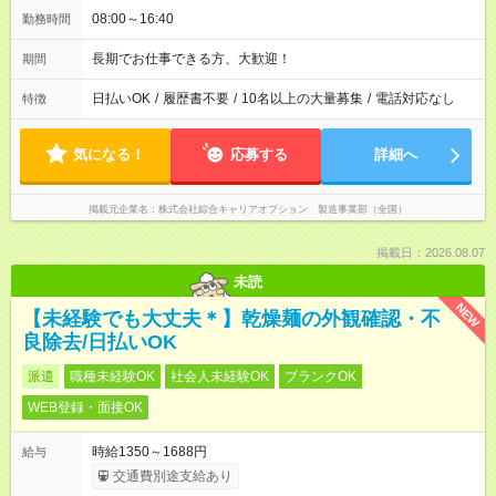
08:00～16:40
勤務時間
長期でお仕事できる方、大歓迎！
期間
日払いOK
/
履歴書不要
/
10名以上の大量募集
/
電話対応なし
特徴
気になる！
応募する
詳細へ
掲載元企業名
株式会社綜合キャリアオプション 製造事業部（全国）
掲載日：2026.08.07
未読
NEW
【未経験でも大丈夫＊】乾燥麺の外観確認・不
良除去/日払いOK
派遣
職種未経験OK
社会人未経験OK
ブランクOK
WEB登録・面接OK
時給1350～1688円
給与
交通費別途支給あり