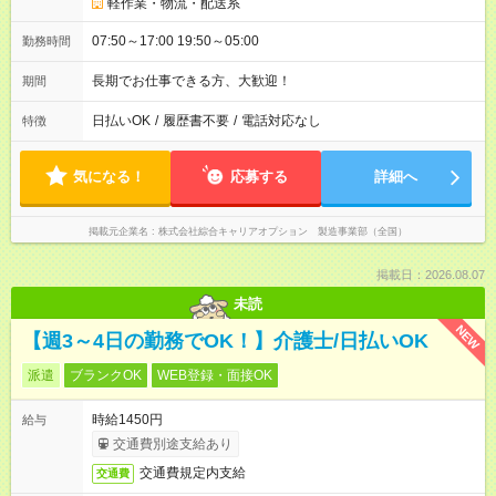
軽作業・物流・配送系
07:50～17:00 19:50～05:00
勤務時間
長期でお仕事できる方、大歓迎！
期間
日払いOK
/
履歴書不要
/
電話対応なし
特徴
気になる！
応募する
詳細へ
掲載元企業名
株式会社綜合キャリアオプション 製造事業部（全国）
掲載日：2026.08.07
未読
NEW
【週3～4日の勤務でOK！】介護士/日払いOK
派遣
ブランクOK
WEB登録・面接OK
時給1450円
給与
交通費別途支給あり
交通費規定内支給
交通費