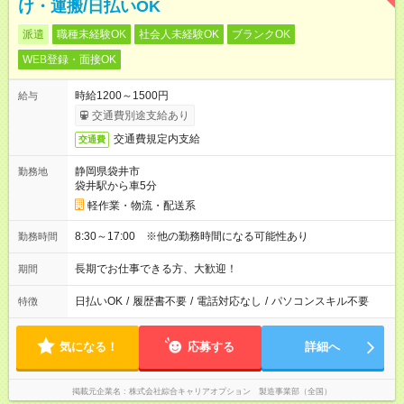
け・運搬/日払いOK
派遣
職種未経験OK
社会人未経験OK
ブランクOK
WEB登録・面接OK
時給1200～1500円
給与
交通費別途支給あり
交通費規定内支給
交通費
静岡県袋井市
勤務地
袋井駅から車5分
軽作業・物流・配送系
8:30～17:00 ※他の勤務時間になる可能性あり
勤務時間
長期でお仕事できる方、大歓迎！
期間
日払いOK
/
履歴書不要
/
電話対応なし
/
パソコンスキル不要
特徴
気になる！
応募する
詳細へ
掲載元企業名
株式会社綜合キャリアオプション 製造事業部（全国）