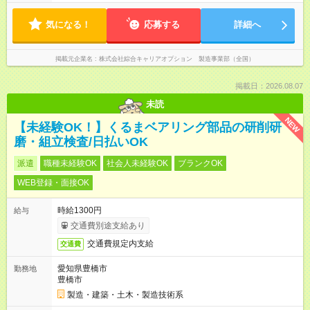
気になる！
応募する
詳細へ
掲載元企業名
株式会社綜合キャリアオプション 製造事業部（全国）
掲載日：2026.08.07
未読
NEW
【未経験OK！】くるまベアリング部品の研削研
磨・組立検査/日払いOK
派遣
職種未経験OK
社会人未経験OK
ブランクOK
WEB登録・面接OK
時給1300円
給与
交通費別途支給あり
交通費規定内支給
交通費
愛知県豊橋市
勤務地
豊橋市
製造・建築・土木・製造技術系