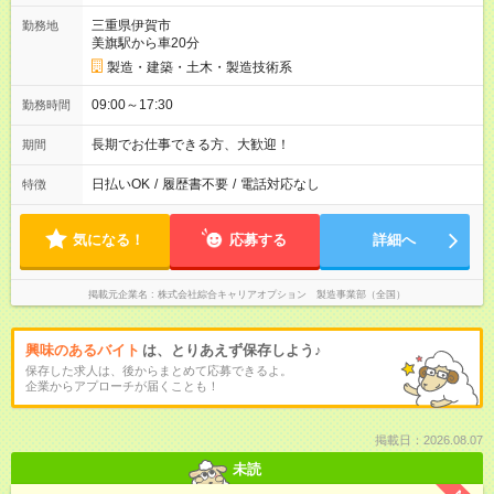
三重県伊賀市
勤務地
美旗駅から車20分
製造・建築・土木・製造技術系
09:00～17:30
勤務時間
長期でお仕事できる方、大歓迎！
期間
日払いOK
/
履歴書不要
/
電話対応なし
特徴
気になる！
応募する
詳細へ
掲載元企業名
株式会社綜合キャリアオプション 製造事業部（全国）
興味のあるバイト
は、とりあえず保存しよう♪
保存した求人は、後からまとめて応募できるよ。
企業からアプローチが届くことも！
掲載日：2026.08.07
未読