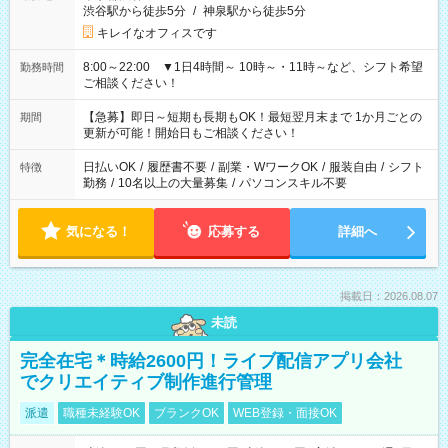
渋谷駅から徒歩5分
/
神泉駅から徒歩5分
キレイなオフィスです
8:00～22:00 ▼1日4時間～ 10時～・11時～など、シフト希望
勤務時間
ご相談ください！
【急募】即日～短期も長期もOK！最短翌月末まで 1か月ごとの
期間
更新が可能！開始日もご相談ください！
日払いOK
/
履歴書不要
/
副業・WワークOK
/
服装自由
/
シフト
特徴
勤務
/
10名以上の大量募集
/
パソコンスキル不要
気になる！
応募する
詳細へ
掲載日：2026.08.07
未読
完全在宅＊時給2600円！ライブ配信アプリ会社
でクリエイティブ制作進行管理
派遣
職種未経験OK
ブランクOK
WEB登録・面接OK