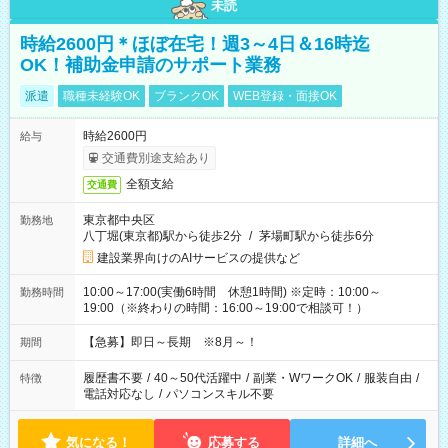
未読
時給2600円＊ほぼ在宅！週3～4日＆16時迄
OK！補助金申請のサポート業務
派遣
職種未経験OK
ブランクOK
WEB登録・面接OK
時給2600円
給与
交通費別途支給あり
全額支給
交通費
東京都中央区
勤務地
八丁堀(東京都)駅から徒歩2分
/
茅場町駅から徒歩6分
建設業界向けのAIサービスの提供など
10:00～17:00(実働6時間 休憩1時間) ※定時：10:00～
勤務時間
19:00（※終わりの時間：16:00～19:00で相談可！）
【急募】即日～長期 ※8月～！
期間
履歴書不要
/
40～50代活躍中
/
副業・WワークOK
/
服装自由
/
特徴
電話対応なし
/
パソコンスキル不要
気になる！
応募する
詳細へ