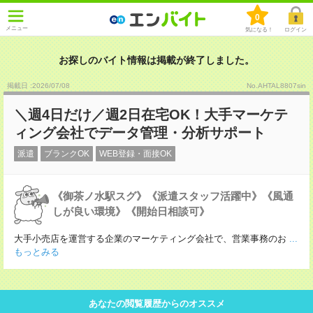
0
メニュー
気になる！
ログイン
お探しのバイト情報は掲載が終了しました。
掲載日 :2026
/
07
/
08
No.AHTAL8807sin
＼週4日だけ／週2日在宅OK！大手マーケテ
ィング会社でデータ管理・分析サポート
派遣
ブランクOK
WEB登録・面接OK
《御茶ノ水駅スグ》《派遣スタッフ活躍中》《風通
しが良い環境》《開始日相談可》
大手小売店を運営する企業のマーケティング会社で、営業事務のお
...
もっとみる
あなたの閲覧履歴からのオススメ