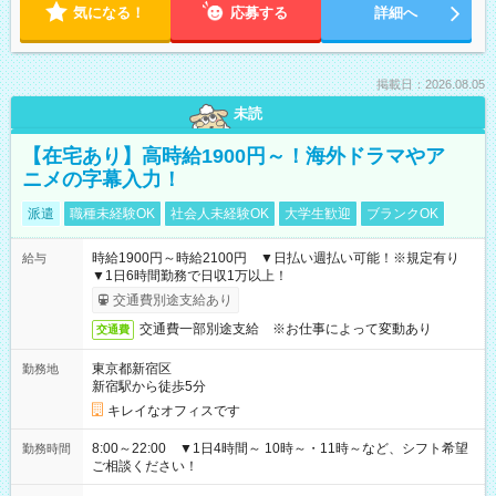
気になる！
応募する
詳細へ
掲載日：2026.08.05
未読
【在宅あり】高時給1900円～！海外ドラマやア
ニメの字幕入力！
派遣
職種未経験OK
社会人未経験OK
大学生歓迎
ブランクOK
時給1900円～時給2100円 ▼日払い週払い可能！※規定有り
給与
▼1日6時間勤務で日収1万以上！
交通費別途支給あり
交通費一部別途支給 ※お仕事によって変動あり
交通費
東京都新宿区
勤務地
新宿駅から徒歩5分
キレイなオフィスです
8:00～22:00 ▼1日4時間～ 10時～・11時～など、シフト希望
勤務時間
ご相談ください！