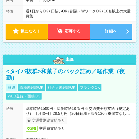
単発・1日のみOK
期間
週1日からOK / 日払いOK / 副業・WワークOK / 10名以上の大量
特徴
募集
気になる！
応募する
詳細へ
未読
<タイパ抜群>和菓子のパック詰め／軽作業（夜
勤）
派遣
職種未経験OK
社会人未経験OK
ブランクOK
WEB登録・面接OK
基本時給1500円・深夜時給1875円 ※交通費全額支給（規定あ
給与
り） 【月収例】28.5万円（20日勤務＋深夜120h ※残業なしの場
合）
交通費別途支給あり
交通費支給あり
交通費