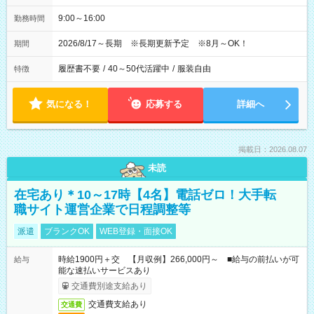
9:00～16:00
勤務時間
2026/8/17～長期 ※長期更新予定 ※8月～OK！
期間
履歴書不要
/
40～50代活躍中
/
服装自由
特徴
気になる！
応募する
詳細へ
掲載日：2026.08.07
未読
在宅あり＊10～17時【4名】電話ゼロ！大手転
職サイト運営企業で日程調整等
派遣
ブランクOK
WEB登録・面接OK
時給1900円＋交 【月収例】266,000円～ ■給与の前払いが可
給与
能な速払いサービスあり
交通費別途支給あり
交通費支給あり
交通費