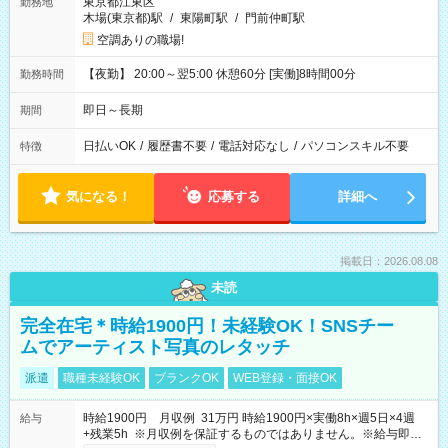
東京都江東区
勤務地
木場(東京都)駅
/
東陽町駅
/
門前仲町駅
空調ありの職場!
【夜勤】 20:00～翌5:00 休憩60分 [実働]8時間00分
勤務時間
即日～長期
期間
日払いOK
/
履歴書不要
/
電話対応なし
/
パソコンスキル不要
特徴
気になる！
応募する
詳細へ
掲載日：2026.08.08
未読
完全在宅＊時給1900円！未経験OK！SNSチー
ムでアーティスト写真のレタッチ
派遣
職種未経験OK
ブランクOK
WEB登録・面接OK
時給1900円 月収例 31万円 時給1900円×実働8h×週5日×4週
給与
+残業5h ※月収例を保証するものではありません。※給与即受