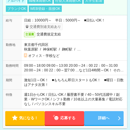
アルバイト
職種未経験OK
社会人未経験OK
大学生歓迎
ブランクOK
WEB登録・面接OK
日給：10000円～ 半日：5000円～ ■日払いOK！
給与
交通費別途支給あり
交通費規定支給
交通費
東京都千代田区
勤務地
秋葉原駅
/
神保町駅
/
麹町駅
/
…
オフィス・学校など
09:00～18:00 09:00～13:00 20:00～24：00 22：00～31:00
勤務時間
20:00～24：00 22：00～翌7:00 …など1日4時間～OK！ その他
シフトもございます！ お気軽にご相談ください！
激短1日～OK！ ■もちろん即日スタートもOK！ ■曜日・日数
期間
はアナタ次第！
週1日からOK
/
日払いOK
/
履歴書不要
/
40～50代活躍中
/
副
特徴
業・WワークOK
/
シフト勤務
/
10名以上の大量募集
/
電話対応
なし
/
パソコンスキル不要
気になる！
応募する
詳細へ