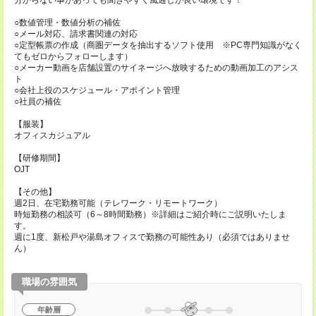
分からない事があっても聞きやすく風通しが良い環境です！
○数値管理・数値分析の補佐
○メール対応、請求書関連の対応
○定型帳票の作成（商圏データを抽出するソフト使用 ※PC専門知識がなく
てもゼロからフォローします）
○メーカー動画を店舗設置のサイネージへ放映するための動画加工のアシス
ト
○会社上役のスケジュール・アポイント管理
○社員の補佐
【服装】
オフィスカジュアル
【研修期間】
OJT
【その他】
週2日、在宅勤務可能（テレワーク・リモートワーク）
時短勤務の相談可（6～8時間勤務）※詳細はご紹介時にご説明いたしま
す。
週に1度、新松戸や湯島オフィスで勤務の可能性あり（必須ではありませ
ん）
職場の雰囲気
年齢層