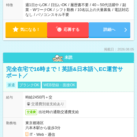
週1日からOK
/
日払いOK
/
履歴書不要
/
40～50代活躍中
/
副
特徴
業・WワークOK
/
シフト勤務
/
10名以上の大量募集
/
電話対応
なし
/
パソコンスキル不要
気になる！
応募する
詳細へ
掲載日：2026.08.05
未読
完全在宅で16時まで！英語&日本語＼EC運営サ
ポート／
派遣
ブランクOK
WEB登録・面接OK
時給2450円＋交
給与
交通費別途支給あり
出社時の通勤交通費支給
交通費
東京都港区
勤務地
六本木駅から徒歩3分
IT・Web・通信