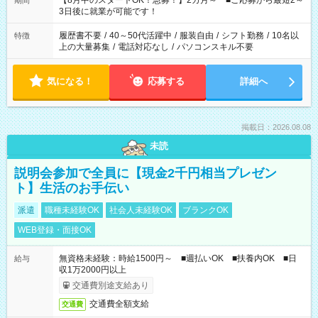
【8月中のスタートOK！急募！】2カ月～ ■ご応募から最短2～
期間
ね。 ※Wワーク希望の方へ 今ご覧のお仕事で希望する勤務時間
3日後に就業が可能です！
と、もう1つのお仕事の勤務時間。 合計で週40時間を超える場
合は応募できません。
履歴書不要
/
40～50代活躍中
/
服装自由
/
シフト勤務
/
10名以
特徴
上の大量募集
/
電話対応なし
/
パソコンスキル不要
気になる！
応募する
詳細へ
掲載日：2026.08.08
未読
説明会参加で全員に【現金2千円相当プレゼン
ト】生活のお手伝い
派遣
職種未経験OK
社会人未経験OK
ブランクOK
WEB登録・面接OK
無資格未経験：時給1500円～ ■週払いOK ■扶養内OK ■日
給与
収1万2000円以上
交通費別途支給あり
交通費全額支給
交通費