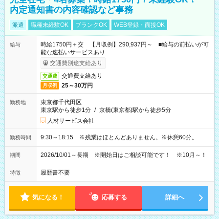
内定通知書の内容確認など事務
派遣
職種未経験OK
ブランクOK
WEB登録・面接OK
時給1750円＋交 【月収例】290,937円～ ■給与の前払いが可
給与
能な速払いサービスあり
交通費別途支給あり
交通費支給あり
交通費
25～30万円
月収例
東京都千代田区
勤務地
東京駅から徒歩1分
/
京橋(東京都)駅から徒歩5分
人材サービス会社
9:30～18:15 ※残業はほとんどありません。※休憩60分。
勤務時間
2026/10/01～長期 ※開始日はご相談可能です！ ※10月～！
期間
履歴書不要
特徴
気になる！
応募する
詳細へ