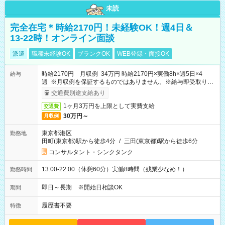
未読
完全在宅＊時給2170円！未経験OK！週4日＆
13-22時！オンライン面談
派遣
職種未経験OK
ブランクOK
WEB登録・面接OK
時給2170円 月収例 34万円 時給2170円×実働8h×週5日×4
給与
週 ※月収例を保証するものではありません。※給与即受取りサ
ービス利用可（利用条件有）
交通費別途支給あり
1ヶ月3万円を上限として実費支給
交通費
30万円～
月収例
東京都港区
勤務地
田町(東京都)駅から徒歩4分
/
三田(東京都)駅から徒歩6分
コンサルタント・シンクタンク
13:00-22:00（休憩60分）実働8時間（残業少なめ！）
勤務時間
即日～長期 ※開始日相談OK
期間
履歴書不要
特徴