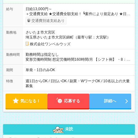
日給13,000円～
給与
＋交通費支給 ★交通費全額支給！ ┗案件により規定あり ★日払
いOK！（規定あり） ┗働いたその日に現金GET♪ お仕事後はコ
交通費別途支給あり
ンビニATMから 日払い分を引き落とせます！ 【試用期間】試
用期間なし
さいたま市大宮区
勤務地
埼玉県さいたま市大宮区錦町（最寄り駅：大宮駅）
株式会社ワンベルウッズ
勤務時間は指定なし
勤務時間
変形労働時間制 想定労働時間160時間/月 【シフト例】 ・8：00
～21：00
単発・1日のみOK
期間
週1日からOK / 日払いOK / 副業・WワークOK / 10名以上の大量
特徴
募集
気になる！
応募する
詳細へ
未読