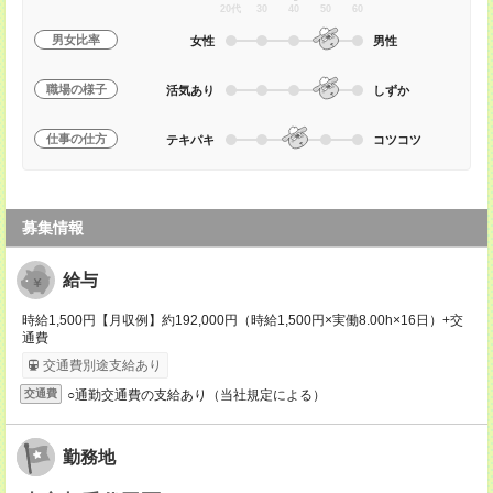
20代
30
40
50
60
男女比率
女性
男性
職場の様子
活気あり
しずか
仕事の仕方
テキパキ
コツコツ
募集情報
給与
時給1,500円【月収例】約192,000円（時給1,500円×実働8.00h×16日）+交
通費
交通費別途支給あり
○通勤交通費の支給あり（当社規定による）
交通費
勤務地