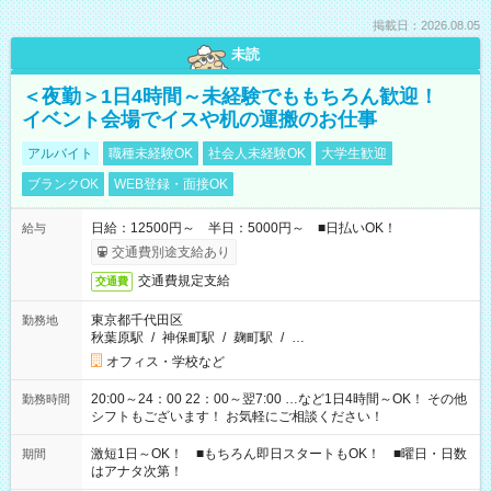
掲載日：2026.08.05
未読
＜夜勤＞1日4時間～未経験でももちろん歓迎！
イベント会場でイスや机の運搬のお仕事
アルバイト
職種未経験OK
社会人未経験OK
大学生歓迎
ブランクOK
WEB登録・面接OK
日給：12500円～ 半日：5000円～ ■日払いOK！
給与
交通費別途支給あり
交通費規定支給
交通費
東京都千代田区
勤務地
秋葉原駅
/
神保町駅
/
麹町駅
/
…
オフィス・学校など
20:00～24：00 22：00～翌7:00 …など1日4時間～OK！ その他
勤務時間
シフトもございます！ お気軽にご相談ください！
激短1日～OK！ ■もちろん即日スタートもOK！ ■曜日・日数
期間
はアナタ次第！