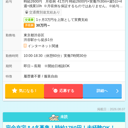
時給2600円 月収例 41万円 時給2600円×実働7h30m×週5日×4
給与
週+残業10h ※月収例を保証するものではありません。※給与即
受取りサービス利用可（利用条件有）
交通費別途支給あり
1ヶ月3万円を上限として実費支給
交通費
30万円～
月収例
東京都渋谷区
勤務地
渋谷駅から徒歩1分
インターネット関連
10:00-18:30（休憩60分）実働7時間30分
勤務時間
即日～長期 ※開始日相談OK
期間
履歴書不要
/
服装自由
特徴
気になる！
応募する
詳細へ
掲載日：2026.08.07
未読
完全在宅＊4名募集！時給1750円！未経験OK！