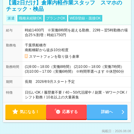
【週2日だけ】倉庫内軽作業スタッフ スマホの
チェック・検品
派遣
職種未経験OK
ブランクOK
WEB登録・面接OK
時給1400円 ※実働8時間を超える勤務、22時～翌5時勤務の場
給与
合25％割増：時給1750円
千葉県船橋市
勤務地
南船橋駅から徒歩10分程度
スマートフォンを取り扱う倉庫
(1)9:00～18:00（実働8時間） (2)10:00～18:00（実働7時間）
勤務時間
(3)10:00～17:00（実働6時間） ※時間帯選べます ※休憩60分
長期 2026年9月スタート予定
期間
日払いOK
/
履歴書不要
/
40～50代活躍中
/
副業・WワークOK
/
特徴
シフト勤務
/
10名以上の大量募集
気になる！
応募する
詳細へ
掲載日：2026.08.08