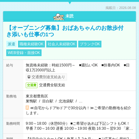
掲載日：2026.08.08
未読
【オープニング募集】おばあちゃんのお散歩付
き添いも仕事の1つ
派遣
職種未経験OK
社会人未経験OK
ブランクOK
WEB登録・面接OK
無資格未経験：時給1500円～ ■週払いOK ■扶養内OK ■日
給与
収1万2000円以上
交通費別途支給あり
交通費全額支給
交通費
東京都豊島区
勤務地
巣鴨駅
/
目白駅
/
北池袋駅
/
…
≪自宅からドアtoドアで30分以内！≫ご希望の勤務地を紹介
します。
9:00～18:00（休憩60分） ■ご希望があれば下記シフトもOK！
勤務時間
早番 7:00～16:00 遅番 10:00～19:00 夜勤 16:30～翌9:30 「家族
と休みを合わせたい」 「余裕を持って夕飯の準備がしたい」
「できれば残業はしたくない」 など、ご希望を教えてください