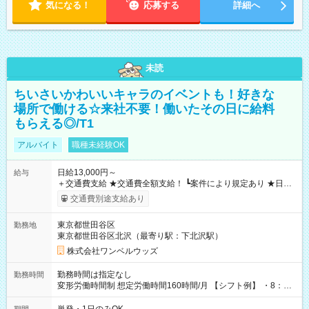
気になる！
応募する
詳細へ
未読
ちいさいかわいいキャラのイベントも！好きな
場所で働ける☆来社不要！働いたその日に給料
もらえる◎/T1
アルバイト
職種未経験OK
日給13,000円～
給与
＋交通費支給 ★交通費全額支給！ ┗案件により規定あり ★日払
いOK！（規定あり） ┗働いたその日に現金GET♪ お仕事後はコ
交通費別途支給あり
ンビニATMから 日払い分を引き落とせます！ 【試用期間】試
用期間なし
東京都世田谷区
勤務地
東京都世田谷区北沢（最寄り駅：下北沢駅）
株式会社ワンベルウッズ
勤務時間は指定なし
勤務時間
変形労働時間制 想定労働時間160時間/月 【シフト例】 ・8：00
～21：00