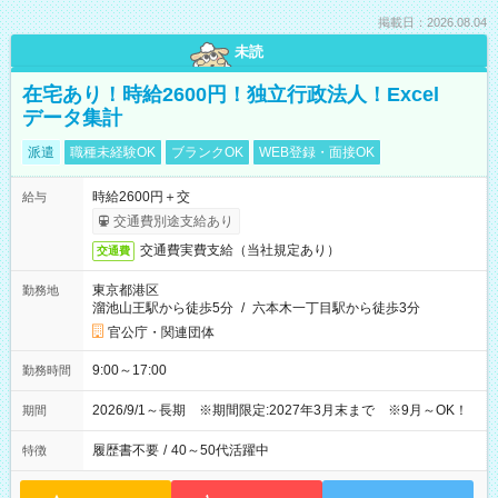
掲載日：2026.08.04
未読
在宅あり！時給2600円！独立行政法人！Excel
データ集計
派遣
職種未経験OK
ブランクOK
WEB登録・面接OK
時給2600円＋交
給与
交通費別途支給あり
交通費実費支給（当社規定あり）
交通費
東京都港区
勤務地
溜池山王駅から徒歩5分
/
六本木一丁目駅から徒歩3分
官公庁・関連団体
9:00～17:00
勤務時間
2026/9/1～長期 ※期間限定:2027年3月末まで ※9月～OK！
期間
履歴書不要
/
40～50代活躍中
特徴