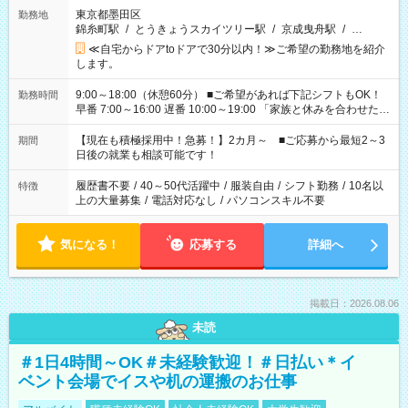
東京都墨田区
勤務地
錦糸町駅
/
とうきょうスカイツリー駅
/
京成曳舟駅
/
…
≪自宅からドアtoドアで30分以内！≫ご希望の勤務地を紹介
します。
9:00～18:00（休憩60分） ■ご希望があれば下記シフトもOK！
勤務時間
早番 7:00～16:00 遅番 10:00～19:00 「家族と休みを合わせた
い」 「余裕を持って夕飯の準備がしたい」 「できれば残業はし
たくない」 など、ご希望を教えてくださいね。 ※Wワーク希望
【現在も積極採用中！急募！】2カ月～ ■ご応募から最短2～3
期間
の方へ 今ご覧のお仕事で希望する勤務時間と、もう1つのお仕事
日後の就業も相談可能です！
の勤務時間。 合計で週40時間を超える場合は応募できません。
履歴書不要
/
40～50代活躍中
/
服装自由
/
シフト勤務
/
10名以
特徴
上の大量募集
/
電話対応なし
/
パソコンスキル不要
気になる！
応募する
詳細へ
掲載日：2026.08.06
未読
＃1日4時間～OK＃未経験歓迎！＃日払い＊イ
ベント会場でイスや机の運搬のお仕事