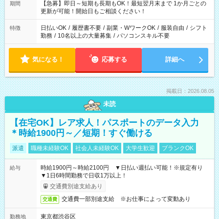
【急募】即日～短期も長期もOK！最短翌月末まで 1か月ごとの
期間
更新が可能！開始日もご相談ください！
日払いOK
/
履歴書不要
/
副業・WワークOK
/
服装自由
/
シフト
特徴
勤務
/
10名以上の大量募集
/
パソコンスキル不要
気になる！
応募する
詳細へ
掲載日：2026.08.05
未読
【在宅OK】レア求人！パスポートのデータ入力
＊時給1900円～／短期！すぐ働ける
派遣
職種未経験OK
社会人未経験OK
大学生歓迎
ブランクOK
時給1900円～時給2100円 ▼日払い週払い可能！※規定有り
給与
▼1日6時間勤務で日収1万以上！
交通費別途支給あり
交通費一部別途支給 ※お仕事によって変動あり
交通費
東京都渋谷区
勤務地