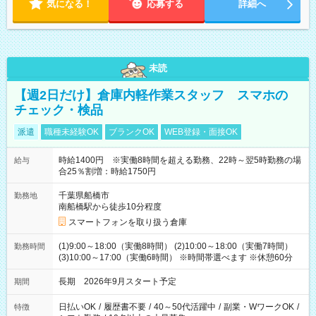
気になる！
応募する
詳細へ
未読
【週2日だけ】倉庫内軽作業スタッフ スマホの
チェック・検品
派遣
職種未経験OK
ブランクOK
WEB登録・面接OK
時給1400円 ※実働8時間を超える勤務、22時～翌5時勤務の場
給与
合25％割増：時給1750円
千葉県船橋市
勤務地
南船橋駅から徒歩10分程度
スマートフォンを取り扱う倉庫
(1)9:00～18:00（実働8時間） (2)10:00～18:00（実働7時間）
勤務時間
(3)10:00～17:00（実働6時間） ※時間帯選べます ※休憩60分
長期 2026年9月スタート予定
期間
日払いOK
/
履歴書不要
/
40～50代活躍中
/
副業・WワークOK
/
特徴