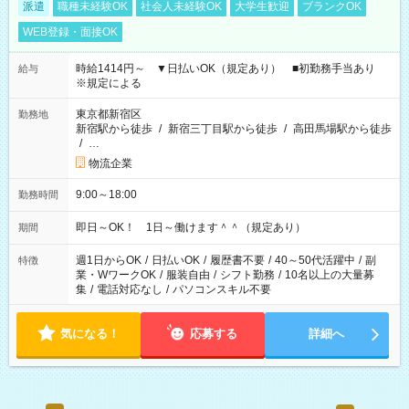
派遣
職種未経験OK
社会人未経験OK
大学生歓迎
ブランクOK
WEB登録・面接OK
時給1414円～ ▼日払いOK（規定あり） ■初勤務手当あり
給与
※規定による
東京都新宿区
勤務地
新宿駅から徒歩
/
新宿三丁目駅から徒歩
/
高田馬場駅から徒歩
/
…
物流企業
9:00～18:00
勤務時間
即日～OK！ 1日～働けます＾＾（規定あり）
期間
週1日からOK
/
日払いOK
/
履歴書不要
/
40～50代活躍中
/
副
特徴
業・WワークOK
/
服装自由
/
シフト勤務
/
10名以上の大量募
集
/
電話対応なし
/
パソコンスキル不要
気になる！
応募する
詳細へ