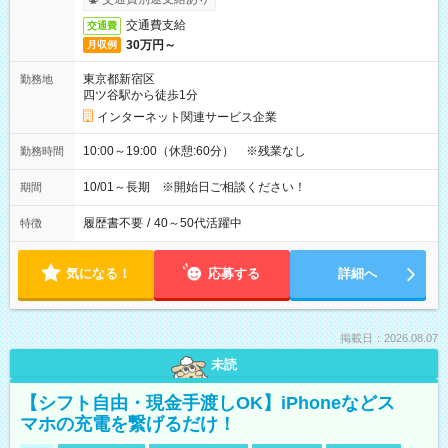
交通費支給
交通費
30万円～
月収例
東京都新宿区
勤務地
四ツ谷駅から徒歩1分
インターネット関連サービス企業
10:00～19:00（休憩:60分） ※残業なし
勤務時間
10/01～長期 ※開始日ご相談ください！
期間
履歴書不要
/
40～50代活躍中
特徴
気になる！
応募する
詳細へ
掲載日：2026.08.07
未読
【シフト自由・現金手渡しOK】iPhoneなどス
マホの充電を繋げるだけ！