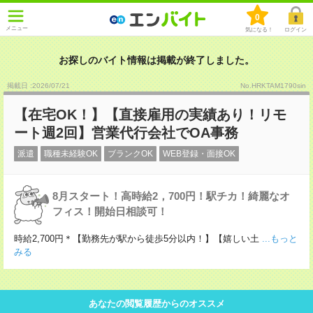
0
メニュー
気になる！
ログイン
お探しのバイト情報は掲載が終了しました。
掲載日 :2026
/
07
/
21
No.HRKTAM1790sin
【在宅OK！】【直接雇用の実績あり！リモ
ート週2回】営業代行会社でOA事務
派遣
職種未経験OK
ブランクOK
WEB登録・面接OK
8月スタート！高時給2，700円！駅チカ！綺麗なオ
フィス！開始日相談可！
時給2,700円＊【勤務先が駅から徒歩5分以内！】【嬉しい土
...もっと
みる
あなたの閲覧履歴からのオススメ