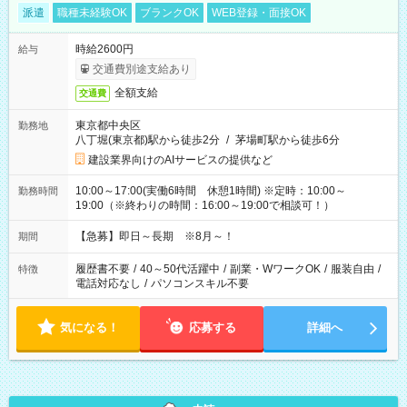
派遣
職種未経験OK
ブランクOK
WEB登録・面接OK
時給2600円
給与
交通費別途支給あり
全額支給
交通費
東京都中央区
勤務地
八丁堀(東京都)駅から徒歩2分
/
茅場町駅から徒歩6分
建設業界向けのAIサービスの提供など
10:00～17:00(実働6時間 休憩1時間) ※定時：10:00～
勤務時間
19:00（※終わりの時間：16:00～19:00で相談可！）
【急募】即日～長期 ※8月～！
期間
履歴書不要
/
40～50代活躍中
/
副業・WワークOK
/
服装自由
/
特徴
電話対応なし
/
パソコンスキル不要
気になる！
応募する
詳細へ