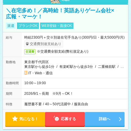
＼在宅多め！／高時給！英語ありゲーム会社×
広報・マーケ！
派遣
ブランクOK
WEB登録・面接OK
時給2300円＋交※別途在宅手当あり(300円/日・最大5000円/月)
給与
交通費別途支給あり
※交通費全額支給(弊社規定あり)
交通費
東京都千代田区
勤務地
東京駅から徒歩1分
/
有楽町駅から徒歩3分
/
二重橋前駅
/
…
IT・Web・通信
10:00～19:00
勤務時間
2026/9/1～長期 ※9月～OK！
期間
履歴書不要
/
40～50代活躍中
/
服装自由
特徴
気になる！
応募する
詳細へ