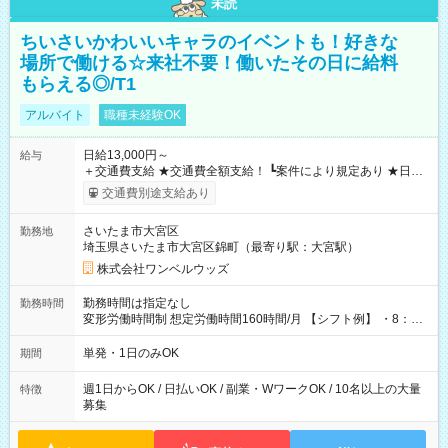
未読
ちいさいかわいいキャラのイベントも！好きな
場所で働ける☆来社不要！働いたその日に給料
もらえる◎/T1
アルバイト
職種未経験OK
日給13,000円～
給与
＋交通費支給 ★交通費全額支給！ ┗案件により規定あり ★日払
いOK！（規定あり） ┗働いたその日に現金GET♪ お仕事後はコ
交通費別途支給あり
ンビニATMから 日払い分を引き落とせます！ 【試用期間】試
用期間なし
さいたま市大宮区
勤務地
埼玉県さいたま市大宮区錦町（最寄り駅：大宮駅）
株式会社ワンベルウッズ
勤務時間は指定なし
勤務時間
変形労働時間制 想定労働時間160時間/月 【シフト例】 ・8：00
～21：00
単発・1日のみOK
期間
週1日からOK / 日払いOK / 副業・WワークOK / 10名以上の大量
特徴
募集