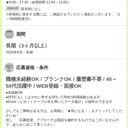
★9:00～17:30（休憩時間 12:00～13:00）
基本的になし
残業時間
※突発的に発生する際には、ご相談させていただく場合がございます。（1
～5時間程度/月）
期間
長期（3ヶ月以上）
2026年8月～長期
応募資格・条件
職種未経験OK / ブランクOK / 履歴書不要 / 40～
50代活躍中 / WEB登録・面接OK
●未経験OK
●SFDCもしくはそれに準ずるSFA／CRMの利用経験がある方
●Excel（ピボットテーブル等を用いたデータ集計）の操作ができる方
少しでもご興味がある方は、お気軽に「★気になる！」をクリックしてくだ
さいね！
但し、「応募歓迎」アプローチは面談を確約するものではございませんの
で、あらかじめご了承ください。