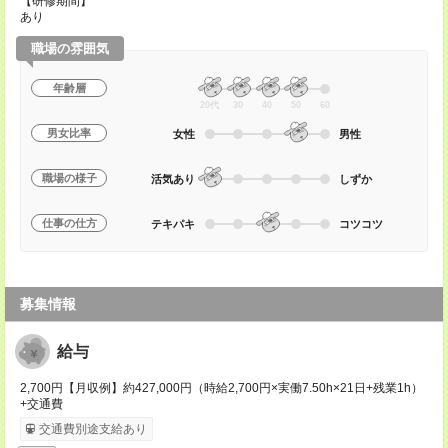
【研修期間】
あり
職場の雰囲気
年齢層
20代
30
40
50
60
男女比率
女性
男性
職場の様子
活気あり
しずか
仕事の仕方
テキパキ
コツコツ
募集情報
給与
2,700円【月収例】約427,000円（時給2,700円×実働7.50h×21日+残業1h）
+交通費
交通費別途支給あり