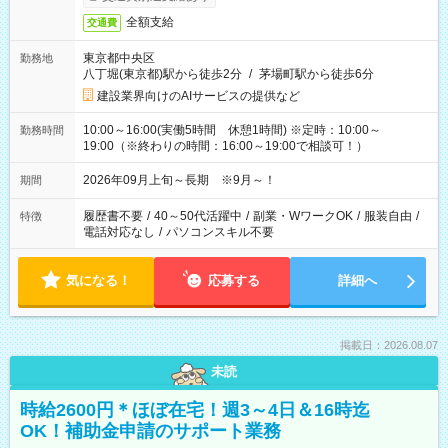
全額支給
交通費
東京都中央区
勤務地
八丁堀(東京都)駅から徒歩2分
/
茅場町駅から徒歩6分
建設業界向けのAIサービスの提供など
10:00～16:00(実働5時間 休憩1時間) ※定時：10:00～
勤務時間
19:00（※終わりの時間：16:00～19:00で相談可！）
2026年09月上旬～長期 ※9月～！
期間
履歴書不要
/
40～50代活躍中
/
副業・WワークOK
/
服装自由
/
特徴
電話対応なし
/
パソコンスキル不要
気になる！
応募する
詳細へ
掲載日：2026.08.07
未読
時給2600円＊ほぼ在宅！週3～4日＆16時迄
OK！補助金申請のサポート業務