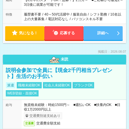
【8月中のスタートOK！急募！】2カ月～ ■ご応募から最短2～
期間
ね。 ※Wワーク希望の方へ 今ご覧のお仕事で希望する勤務時間
3日後に就業が可能です！
と、もう1つのお仕事の勤務時間。 合計で週40時間を超える場
合は応募できません。
履歴書不要
/
40～50代活躍中
/
服装自由
/
シフト勤務
/
10名以
特徴
上の大量募集
/
電話対応なし
/
パソコンスキル不要
気になる！
応募する
詳細へ
掲載日：2026.08.07
未読
説明会参加で全員に【現金2千円相当プレゼン
ト】生活のお手伝い
派遣
職種未経験OK
社会人未経験OK
ブランクOK
WEB登録・面接OK
無資格未経験：時給1500円～ ■週払いOK ■扶養内OK ■日
給与
収1万2000円以上
交通費別途支給あり
交通費全額支給
交通費