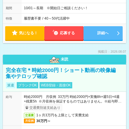
10/01～長期 ※開始日ご相談ください！
期間
履歴書不要
/
40～50代活躍中
特徴
気になる！
応募する
詳細へ
掲載日：2026.08.07
未読
完全在宅＊時給2000円！ショート動画の映像編
集やテロップ確認
派遣
ブランクOK
WEB登録・面接OK
時給2000円 月収例 33万円 時給2000円×実働8h×週5日×4週
給与
+残業5h ※月収例を保証するものではありません。※給与即受
取りサービス利用可（利用条件有）
交通費別途支給あり
1ヶ月3万円を上限として実費支給
交通費
30万円～
月収例