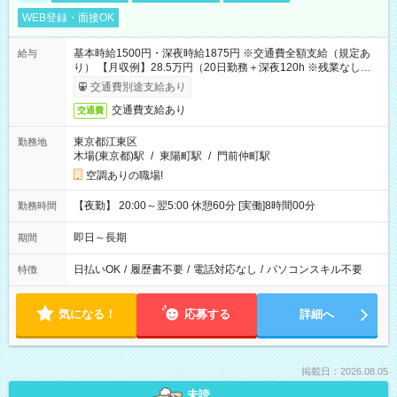
WEB登録・面接OK
基本時給1500円・深夜時給1875円 ※交通費全額支給（規定あ
給与
り） 【月収例】28.5万円（20日勤務＋深夜120h ※残業なしの場
合）
交通費別途支給あり
交通費支給あり
交通費
東京都江東区
勤務地
木場(東京都)駅
/
東陽町駅
/
門前仲町駅
空調ありの職場!
【夜勤】 20:00～翌5:00 休憩60分 [実働]8時間00分
勤務時間
即日～長期
期間
日払いOK
/
履歴書不要
/
電話対応なし
/
パソコンスキル不要
特徴
気になる！
応募する
詳細へ
掲載日：2026.08.05
未読