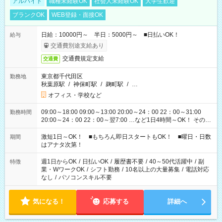
アルバイト
職種未経験OK
社会人未経験OK
大学生歓迎
ブランクOK
WEB登録・面接OK
日給：10000円～ 半日：5000円～ ■日払いOK！
給与
交通費別途支給あり
交通費規定支給
交通費
東京都千代田区
勤務地
秋葉原駅
/
神保町駅
/
麹町駅
/
…
オフィス・学校など
09:00～18:00 09:00～13:00 20:00～24：00 22：00～31:00
勤務時間
20:00～24：00 22：00～翌7:00 …など1日4時間～OK！ その他
シフトもございます！ お気軽にご相談ください！
激短1日～OK！ ■もちろん即日スタートもOK！ ■曜日・日数
期間
はアナタ次第！
週1日からOK
/
日払いOK
/
履歴書不要
/
40～50代活躍中
/
副
特徴
業・WワークOK
/
シフト勤務
/
10名以上の大量募集
/
電話対応
なし
/
パソコンスキル不要
気になる！
応募する
詳細へ