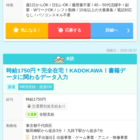
週1日からOK
/
日払いOK
/
履歴書不要
/
40～50代活躍中
/
副
特徴
業・WワークOK
/
シフト勤務
/
10名以上の大量募集
/
電話対応
なし
/
パソコンスキル不要
気になる！
応募する
詳細へ
掲載日：2026.08.07
未読
時給1750円＊完全在宅！KADOKAWA！書籍デ
ータに関わるデータ入力
派遣
WEB登録・面接OK
時給1750円
給与
交通費別途支給あり
全額支給
交通費
東京都千代田区
勤務地
飯田橋駅から徒歩3分
/
九段下駅から徒歩7分
【大手出版社】出版事業・ゲーム事業・アニメ・映像事業