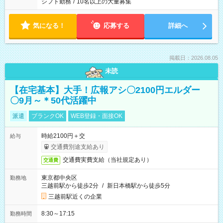
シフト勤務
/
10名以上の大量募集
気になる！
応募する
詳細へ
掲載日：2026.08.05
未読
【在宅基本】大手！広報アシ〇2100円エルダー
〇9月～＊50代活躍中
派遣
ブランクOK
WEB登録・面接OK
時給2100円＋交
給与
交通費別途支給あり
交通費実費支給（当社規定あり）
交通費
東京都中央区
勤務地
三越前駅から徒歩2分
/
新日本橋駅から徒歩5分
三越前駅近くの企業
8:30～17:15
勤務時間