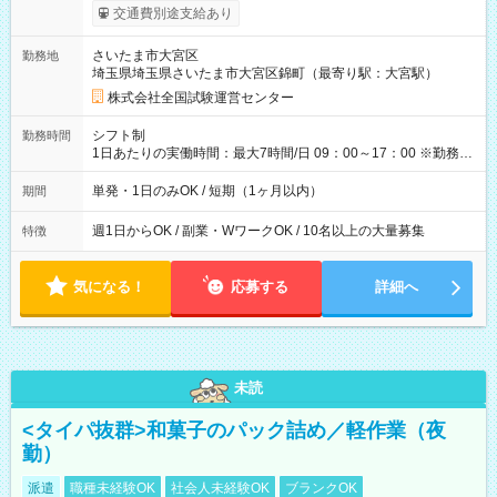
※勤務回数により昇給あり 【即給（前払い）オプションあ
交通費別途支給あり
り！】 希望される場合、勤務から1週間ほどで給与の一部を受け
取れます。 ※手数料418円がかかります。 【過去試験日の収入
さいたま市大宮区
勤務地
例】 ・河合塾模擬試験 8:30～17:30（休憩1時間） 時給1,300円
埼玉県埼玉県さいたま市大宮区錦町（最寄り駅：大宮駅）
×8時間＝日収10,400円＋交通費 ※当日の役割により時給＋100
円の場合あり ・国家試験 7:00～13:30（休憩なし） 時給1,300
株式会社全国試験運営センター
円（役割手当＋100円）×6時間＝日収8,400円＋交通費 【試用期
間】試用期間なし
シフト制
勤務時間
1日あたりの実働時間：最大7時間/日 09：00～17：00 ※勤務時
間は 試験により異なります。
単発・1日のみOK / 短期（1ヶ月以内）
期間
週1日からOK / 副業・WワークOK / 10名以上の大量募集
特徴
気になる！
応募する
詳細へ
未読
<タイパ抜群>和菓子のパック詰め／軽作業（夜
勤）
派遣
職種未経験OK
社会人未経験OK
ブランクOK