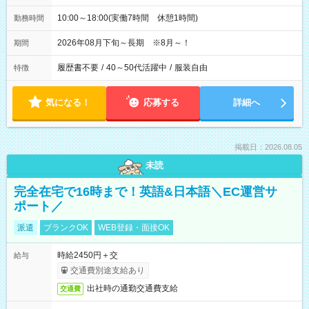
10:00～18:00(実働7時間 休憩1時間)
勤務時間
2026年08月下旬～長期 ※8月～！
期間
履歴書不要
/
40～50代活躍中
/
服装自由
特徴
気になる！
応募する
詳細へ
掲載日：2026.08.05
未読
完全在宅で16時まで！英語&日本語＼EC運営サ
ポート／
派遣
ブランクOK
WEB登録・面接OK
時給2450円＋交
給与
交通費別途支給あり
出社時の通勤交通費支給
交通費