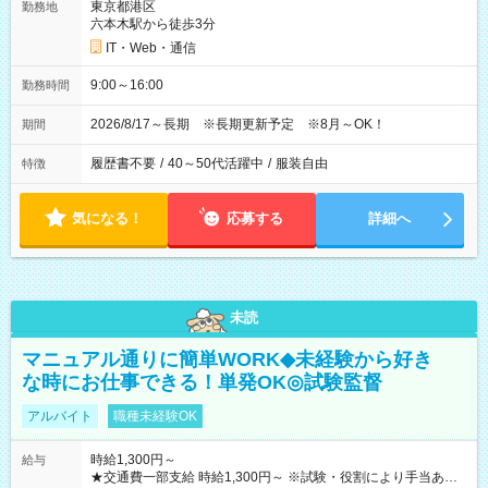
東京都港区
勤務地
六本木駅から徒歩3分
IT・Web・通信
9:00～16:00
勤務時間
2026/8/17～長期 ※長期更新予定 ※8月～OK！
期間
履歴書不要
/
40～50代活躍中
/
服装自由
特徴
気になる！
応募する
詳細へ
未読
マニュアル通りに簡単WORK◆未経験から好き
な時にお仕事できる！単発OK◎試験監督
アルバイト
職種未経験OK
時給1,300円～
給与
★交通費一部支給 時給1,300円～ ※試験・役割により手当あり