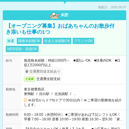
掲載日：2026.08.07
未読
【オープニング募集】おばあちゃんのお散歩付
き添いも仕事の1つ
派遣
職種未経験OK
社会人未経験OK
ブランクOK
WEB登録・面接OK
無資格未経験：時給1500円～ ■週払いOK ■扶養内OK ■日
給与
収1万2000円以上
交通費別途支給あり
交通費全額支給
交通費
東京都豊島区
勤務地
巣鴨駅
/
目白駅
/
北池袋駅
/
…
≪自宅からドアtoドアで30分以内！≫ご希望の勤務地を紹介
します。
9:00～18:00（休憩60分） ■ご希望があれば下記シフトもOK！
勤務時間
早番 7:00～16:00 遅番 10:00～19:00 夜勤 16:30～翌9:30 「家族
と休みを合わせたい」 「余裕を持って夕飯の準備がしたい」
「できれば残業はしたくない」 など、ご希望を教えてください