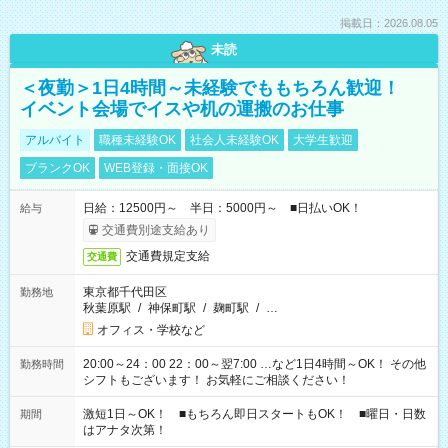
掲載日：2026.08.05
未読
＜夜勤＞1日4時間～未経験でももちろん歓迎！
イベント会場でイスや机の運搬のお仕事
アルバイト
職種未経験OK
社会人未経験OK
大学生歓迎
ブランクOK
WEB登録・面接OK
日給：12500円～ 半日：5000円～ ■日払いOK！
給与
交通費別途支給あり
交通費規定支給
交通費
東京都千代田区
勤務地
秋葉原駅
/
神保町駅
/
麹町駅
/
…
オフィス・学校など
20:00～24：00 22：00～翌7:00 …など1日4時間～OK！ その他
勤務時間
シフトもございます！ お気軽にご相談ください！
激短1日～OK！ ■もちろん即日スタートもOK！ ■曜日・日数
期間
はアナタ次第！