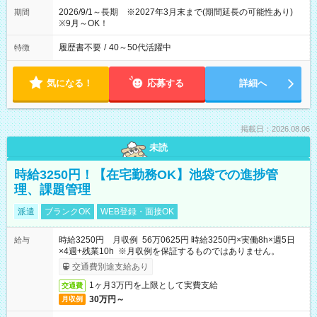
2026/9/1～長期 ※2027年3月末まで(期間延長の可能性あり)
期間
※9月～OK！
履歴書不要
/
40～50代活躍中
特徴
気になる！
応募する
詳細へ
掲載日：2026.08.06
未読
時給3250円！【在宅勤務OK】池袋での進捗管
理、課題管理
派遣
ブランクOK
WEB登録・面接OK
時給3250円 月収例 56万0625円 時給3250円×実働8h×週5日
給与
×4週+残業10h ※月収例を保証するものではありません。
交通費別途支給あり
1ヶ月3万円を上限として実費支給
交通費
30万円～
月収例