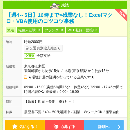
未読
NEW
【週4～5日】16時まで×残業なし！Excelマク
ロ・VBA使用のコツコツ事務
派遣
職種未経験OK
ブランクOK
WEB登録・面接OK
時給2000円
給与
交通費別途支給あり
全額支給
交通費
東京都江東区
勤務地
東陽町駅から徒歩15分
/
木場(東京都)駅から徒歩15分
★環境計量の証明を行っている企業です★
09:00～16:00(実働6時間15分 休憩45分) ※9:00～17:45の間で
勤務時間
時間相談OK♪ ※最短：9:00～16:00
【急募】即日～長期 ※8月～！
期間
履歴書不要
/
40～50代活躍中
/
副業・WワークOK
/
服装自由
特徴
気になる！
応募する
詳細へ