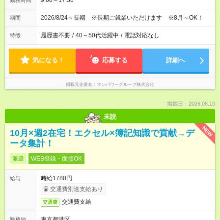
9:00～17:30
勤務時間
2026/8/24～長期 ※長期ご就業いただけます ※8月～OK！
期間
履歴書不要
/
40～50代活躍中
/
電話対応なし
特徴
気になる！
応募する
詳細へ
掲載元企業名
マンパワーグループ株式会社
掲載日：2026.08.10
未読
NEW
10月×週2在宅！エクセル×簿記知識で貢献→デ
ータ集計！
派遣
WEB登録・面接OK
時給1780円
給与
交通費別途支給あり
交通費支給
交通費
東京都港区
勤務地