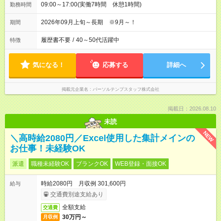
09:00～17:00(実働7時間 休憩1時間)
勤務時間
2026年09月上旬～長期 ※9月～！
期間
履歴書不要
/
40～50代活躍中
特徴
気になる！
応募する
詳細へ
掲載元企業名
パーソルテンプスタッフ株式会社
掲載日：2026.08.10
未読
NEW
＼高時給2080円／Excel使用した集計メインの
お仕事！未経験OK
派遣
職種未経験OK
ブランクOK
WEB登録・面接OK
時給2080円 月収例 301,600円
給与
交通費別途支給あり
全額支給
交通費
30万円～
月収例