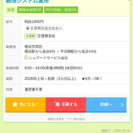
経理システム運用
派遣
職種未経験OK
WEB登録・面接OK
時給1900円
給与
交通費別途支給あり
交通費支給
交通費
横浜市西区
勤務地
横浜駅から徒歩8分
/
平沼橋駅から徒歩14分
シェアードサービス会社
9:00～18:00(実働:8時間) (休憩60分)
勤務時間
2026/9/上旬～長期（3カ月以上） ★9月～OK！
期間
履歴書不要
特徴
気になる！
応募する
詳細へ
掲載元企業名
アデコ株式会社
掲載日：2026.08.10