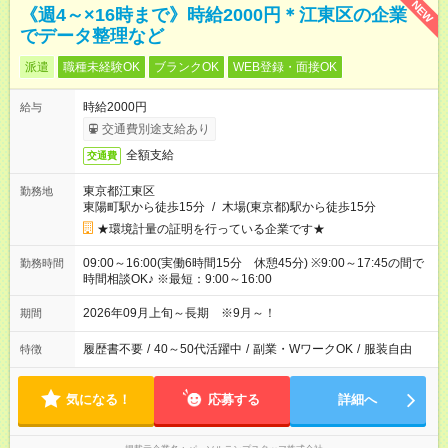
NEW
《週4～×16時まで》時給2000円＊江東区の企業
でデータ整理など
派遣
職種未経験OK
ブランクOK
WEB登録・面接OK
時給2000円
給与
交通費別途支給あり
全額支給
交通費
東京都江東区
勤務地
東陽町駅から徒歩15分
/
木場(東京都)駅から徒歩15分
★環境計量の証明を行っている企業です★
09:00～16:00(実働6時間15分 休憩45分) ※9:00～17:45の間で
勤務時間
時間相談OK♪ ※最短：9:00～16:00
2026年09月上旬～長期 ※9月～！
期間
履歴書不要
/
40～50代活躍中
/
副業・WワークOK
/
服装自由
特徴
気になる！
応募する
詳細へ