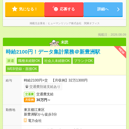
気になる！
応募する
詳細へ
掲載元企業名
ヒューマンリソシア株式会社 関東オフィス
掲載日：2026.08.09
未読
NEW
時給2100円！データ集計業務＠新豊洲駅
派遣
職種未経験OK
社会人未経験OK
ブランクOK
WEB登録・面接OK
時給2100円+交 【月収例】32万1300円
給与
交通費別途支給あり
交通費支給
交通費
30万円～
月収例
東京都江東区
勤務地
新豊洲駅から徒歩3分
電力会社