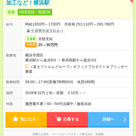
加工など！横浜駅
派遣
WEB登録・面接OK
時給1650円～1700円 月収例 253,110円～260,780円
給与
交通費別途支給あり
全額支給
交通費
25～30万円
月収例
横浜市西区
勤務地
横浜駅から徒歩8分
/
新高島駅から徒歩3分
＜富士フイルムグループ＞オフィスプロダクト＆プリンター
事業
09:00～17:40(実働7時間40分 休憩1時間)
勤務時間
2026年10月上旬～長期 ※10月～！
期間
履歴書不要
/
40～50代活躍中
/
服装自由
特徴
気になる！
応募する
詳細へ
掲載元企業名
パーソルテンプスタッフ株式会社 首都圏