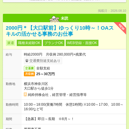
掲載日：2026.08.10
未読
NEW
2000円＊【大口駅前】ゆっくり10時～！OAス
キルの活かせる事務のお仕事
派遣
職種未経験OK
ブランクOK
WEB登録・面接OK
時給2000円 月収例 280,000円+残業代
給与
交通費別途支給あり
全額支給
交通費
25～30万円
月収例
横浜市神奈川区
勤務地
大口駅から徒歩1分
純粋持株会社，経営管理・経営指導等
10:00～18:00(実働7時間 休憩1時間) ※10:00～17:00、10:00～
勤務時間
16:00など可
【急募】即日～長期 ※8月～！
期間