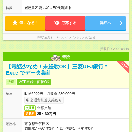
履歴書不要
/
40～50代活躍中
特徴
気になる！
応募する
詳細へ
掲載元企業名
パーソルテンプスタッフ株式会社
掲載日：2026.08.10
未読
NEW
【電話少なめ！未経験OK】三菱UFJ銀行＊
Excelでデータ集計
派遣
WEB登録・面接OK
時給2000円 月収例 280,000円
給与
交通費別途支給あり
全額支給
交通費
25～30万円
月収例
東京都千代田区
勤務地
麹町駅から徒歩3分
/
四ツ谷駅から徒歩6分