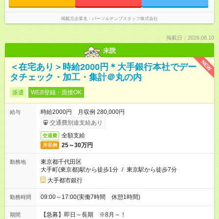
掲載元企業名
パーソルテンプスタッフ株式会社
掲載日：2026.08.10
未読
NEW
＜在宅あり＞時給2000円＊大手銀行本社でデー
タチェック・加工・集計＠丸の内
派遣
WEB登録・面接OK
時給2000円 月収例 280,000円
給与
交通費別途支給あり
全額支給
交通費
25～30万円
月収例
東京都千代田区
勤務地
大手町(東京都)駅から徒歩1分
/
東京駅から徒歩7分
大手都市銀行
09:00～17:00(実働7時間 休憩1時間)
勤務時間
【急募】即日～長期 ※8月～！
期間