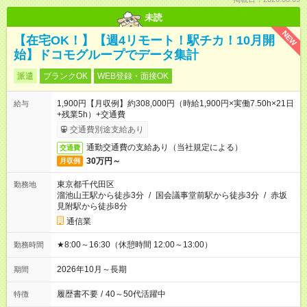
未読
NEW
【在宅OK！】【週4リモート！駅チカ！10月開
始】ドコモグループでデータ集計
派遣
ブランクOK
WEB登録・面接OK
1,900円【月収例】約308,000円（時給1,900円×実働7.50h×21日
給与
+残業5h）+交通費
交通費別途支給あり
通勤交通費の支給あり（当社規定による）
交通費
30万円～
月収例
東京都千代田区
勤務地
溜池山王駅から徒歩3分
/
国会議事堂前駅から徒歩3分
/
赤坂
見附駅から徒歩8分
通信業
★8:00～16:30（休憩時間 12:00～13:00）
勤務時間
2026年10月～長期
期間
履歴書不要
/
40～50代活躍中
特徴