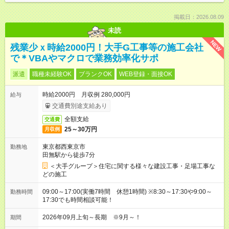
掲載日：2026.08.09
未読
NEW
残業少ｘ時給2000円！大手G工事等の施工会社
で＊VBAやマクロで業務効率化サポ
派遣
職種未経験OK
ブランクOK
WEB登録・面接OK
時給2000円 月収例 280,000円
給与
交通費別途支給あり
全額支給
交通費
25～30万円
月収例
東京都西東京市
勤務地
田無駅から徒歩7分
＜大手グループ＞住宅に関する様々な建設工事・足場工事な
どの施工
09:00～17:00(実働7時間 休憩1時間) ※8:30～17:30や9:00～
勤務時間
17:30でも時間相談可能！
2026年09月上旬～長期 ※9月～！
期間