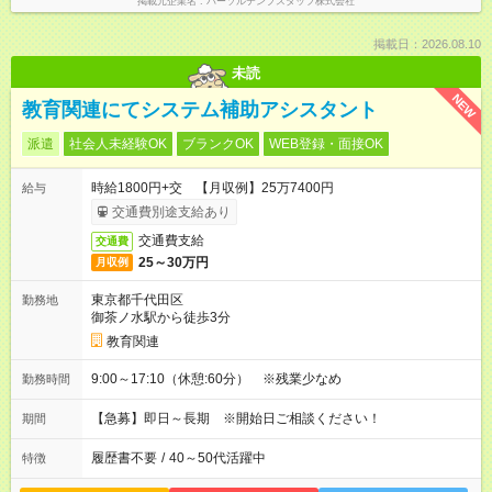
掲載元企業名
パーソルテンプスタッフ株式会社
掲載日：2026.08.10
未読
NEW
教育関連にてシステム補助アシスタント
派遣
社会人未経験OK
ブランクOK
WEB登録・面接OK
時給1800円+交 【月収例】25万7400円
給与
交通費別途支給あり
交通費支給
交通費
25～30万円
月収例
東京都千代田区
勤務地
御茶ノ水駅から徒歩3分
教育関連
9:00～17:10（休憩:60分） ※残業少なめ
勤務時間
【急募】即日～長期 ※開始日ご相談ください！
期間
履歴書不要
/
40～50代活躍中
特徴