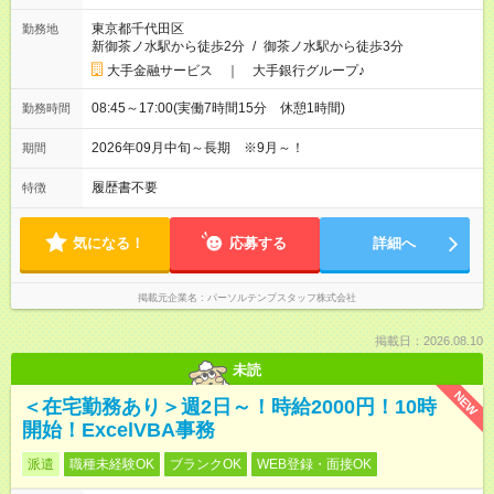
東京都千代田区
勤務地
新御茶ノ水駅から徒歩2分
/
御茶ノ水駅から徒歩3分
大手金融サービス ｜ 大手銀行グループ♪
08:45～17:00(実働7時間15分 休憩1時間)
勤務時間
2026年09月中旬～長期 ※9月～！
期間
履歴書不要
特徴
気になる！
応募する
詳細へ
掲載元企業名
パーソルテンプスタッフ株式会社
掲載日：2026.08.10
未読
NEW
＜在宅勤務あり＞週2日～！時給2000円！10時
開始！ExcelVBA事務
派遣
職種未経験OK
ブランクOK
WEB登録・面接OK