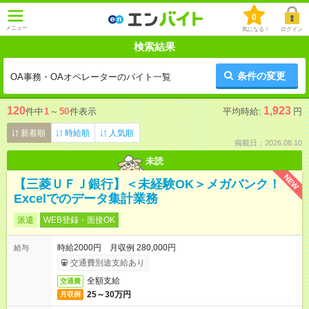
0
メニュー
気になる！
ログイン
検索結果
条件の変更
OA事務・OAオペレーターのバイト一覧
120
1,923
件中
1
～
50
件表示
平均時給:
円
新着順
時給順
人気順
掲載日：2026.08.10
未読
NEW
【三菱ＵＦＪ銀行】＜未経験OK＞メガバンク！
Excelでのデータ集計業務
派遣
WEB登録・面接OK
時給2000円 月収例 280,000円
給与
交通費別途支給あり
全額支給
交通費
25～30万円
月収例