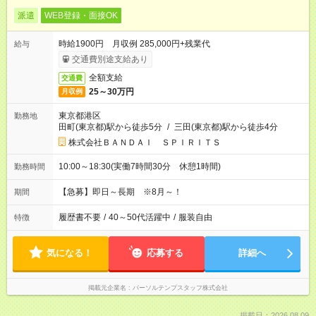
派遣
WEB登録・面接OK
時給1900円 月収例 285,000円+残業代
給与
交通費別途支給あり
全額支給
交通費
25～30万円
月収例
東京都港区
勤務地
田町(東京都)駅から徒歩5分
/
三田(東京都)駅から徒歩4分
株式会社ＢＡＮＤＡＩ ＳＰＩＲＩＴＳ
10:00～18:30(実働7時間30分 休憩1時間)
勤務時間
【急募】即日～長期 ※8月～！
期間
履歴書不要
/
40～50代活躍中
/
服装自由
特徴
気になる！
応募する
詳細へ
掲載元企業名
パーソルテンプスタッフ株式会社
掲載日：2026.08.09