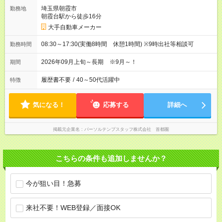
埼玉県朝霞市
勤務地
朝霞台駅から徒歩16分
大手自動車メーカー
08:30～17:30(実働8時間 休憩1時間) ※9時出社等相談可
勤務時間
2026年09月上旬～長期 ※9月～！
期間
履歴書不要
/
40～50代活躍中
特徴
気になる！
応募する
詳細へ
掲載元企業名
パーソルテンプスタッフ株式会社 首都圏
こちらの条件も追加しませんか？
今が狙い目！急募
来社不要！WEB登録／面接OK