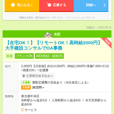
気になる！
応募する
詳細へ
掲載元企業名
株式会社スタッフサービス ＩＴソリューションブロック
掲載日：2026.08.10
未読
NEW
【在宅OK！】【リモートOK！高時給2000円】
大手建設コンサルでOA事務
派遣
ブランクOK
WEB登録・面接OK
2,000円【月収例】約314,000円（時給2,000円×実働7.00h×21日
給与
+残業10h）+交通費
交通費別途支給あり
通勤交通費の支給あり（当社規定による）
交通費
30万円～
月収例
東京都中央区
勤務地
浜町駅から徒歩5分
/
人形町駅から徒歩6分
/
水天宮前駅から
徒歩6分
サービス