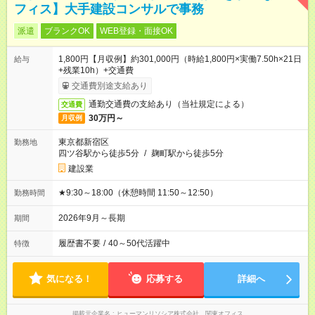
フィス】大手建設コンサルで事務
派遣
ブランクOK
WEB登録・面接OK
1,800円【月収例】約301,000円（時給1,800円×実働7.50h×21日
給与
+残業10h）+交通費
交通費別途支給あり
通勤交通費の支給あり（当社規定による）
交通費
30万円～
月収例
東京都新宿区
勤務地
四ツ谷駅から徒歩5分
/
麹町駅から徒歩5分
建設業
★9:30～18:00（休憩時間 11:50～12:50）
勤務時間
2026年9月～長期
期間
履歴書不要
/
40～50代活躍中
特徴
気になる！
応募する
詳細へ
掲載元企業名
ヒューマンリソシア株式会社 関東オフィス