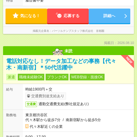
履歴書不要
特徴
気になる！
応募する
詳細へ
掲載元企業名
パーソルテンプスタッフ株式会社 首都圏
掲載日：2026.08.10
未読
NEW
電話対応なし！データ加工などの事務【代々
木・南新宿】＊50代活躍中
派遣
職種未経験OK
ブランクOK
WEB登録・面接OK
時給1900円＋交
給与
交通費別途支給あり
通勤交通費支給(弊社規定あり)
交通費
東京都渋谷区
勤務地
代々木駅から徒歩7分
/
南新宿駅から徒歩5分
代々木駅近くの企業