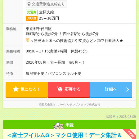
交通費別途支給あり
全額支給
交通費
25～30万円
月収例
東京都千代田区
勤務地
麹町駅から徒歩2分
/
四ツ谷駅から徒歩7分
＜開発途上国への技術協力や支援など＞独立行政法人★
09:30～17:15(実働7時間 休憩45分)
勤務時間
2026年08月下旬～長期 ※8月～！
期間
履歴書不要
/
パソコンスキル不要
特徴
気になる！
応募する
詳細へ
掲載元企業名
パーソルテンプスタッフ株式会社
掲載日：2026.08.09
未読
NEW
＜富士フイルムG＞マクロ使用！データ集計＆