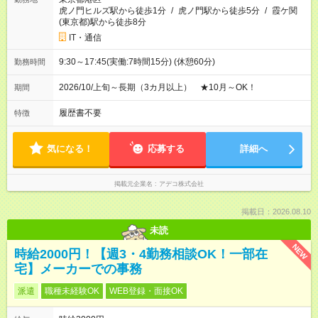
虎ノ門ヒルズ駅から徒歩1分
/
虎ノ門駅から徒歩5分
/
霞ケ関
(東京都)駅から徒歩8分
IT・通信
9:30～17:45(実働:7時間15分) (休憩60分)
勤務時間
2026/10/上旬～長期（3カ月以上） ★10月～OK！
期間
履歴書不要
特徴
気になる！
応募する
詳細へ
掲載元企業名
アデコ株式会社
掲載日：2026.08.10
未読
NEW
時給2000円！【週3・4勤務相談OK！一部在
宅】メーカーでの事務
派遣
職種未経験OK
WEB登録・面接OK