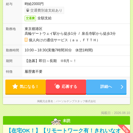
時給2000円
給与
交通費別途支給あり
全額支給
交通費
東京都港区
勤務地
高輪ゲートウェイ駅から徒歩1分
/
泉岳寺駅から徒歩3分
個人向けの通信サービス（ａｕ，ＦＴＴＨ）
10:00～18:30(実働7時間30分 休憩1時間)
勤務時間
【急募】即日～長期 ※8月～！
期間
履歴書不要
特徴
気になる！
応募する
詳細へ
掲載元企業名
パーソルテンプスタッフ株式会社
掲載日：2026.08.10
未読
NEW
【在宅OK！】【リモートワーク有！きれいなオ