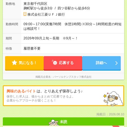
東京都千代田区
勤務地
麹町駅から徒歩3分
/
四ツ谷駅から徒歩6分
株式会社三菱ＵＦＪ銀行
09:00～17:00(実働7時間 休憩1時間) ※30分～1時間程度の時短
勤務時間
は相談可！
2026年09月上旬～長期 ※9月～！
期間
履歴書不要
特徴
気になる！
応募する
詳細へ
掲載元企業名
パーソルテンプスタッフ株式会社
興味のあるバイト
は、とりあえず保存しよう♪
保存した求人は、後からまとめて応募できるよ。
企業からアプローチが届くことも！
掲載日：2026.08.10
未読