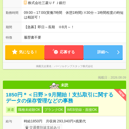
株式会社三菱ＵＦＪ銀行
09:00～17:00(実働7時間 休憩1時間) ※30分～1時間程度の時短
勤務時間
は相談可！
【急募】即日～長期 ※8月～！
期間
履歴書不要
特徴
気になる！
応募する
詳細へ
掲載元企業名
パーソルテンプスタッフ株式会社
掲載日：2026.08.09
未読
NEW
1850円＊＜日野＞9月開始！支払取引に関する
データの保存管理などの事務
派遣
職種未経験OK
ブランクOK
WEB登録・面接OK
時給1850円 月収例 293,040円+残業代
給与
交通費別途支給あり