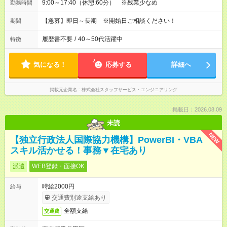
9:00～17:40（休憩:60分） ※残業少なめ
勤務時間
【急募】即日～長期 ※開始日ご相談ください！
期間
履歴書不要
/
40～50代活躍中
特徴
気になる！
応募する
詳細へ
掲載元企業名
株式会社スタッフサービス・エンジニアリング
掲載日：2026.08.09
未読
NEW
【独立行政法人国際協力機構】PowerBI・VBA
スキル活かせる！事務▼在宅あり
派遣
WEB登録・面接OK
時給2000円
給与
交通費別途支給あり
全額支給
交通費