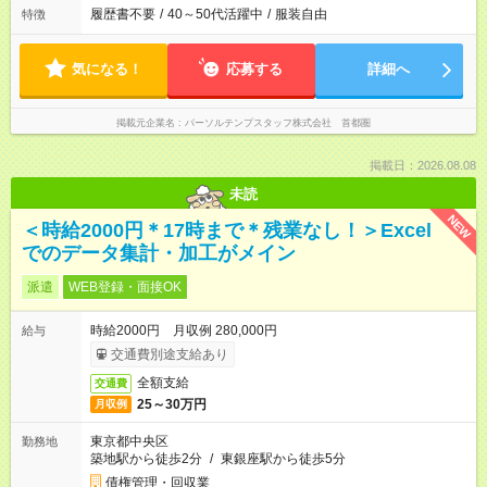
履歴書不要
/
40～50代活躍中
/
服装自由
特徴
気になる！
応募する
詳細へ
掲載元企業名
パーソルテンプスタッフ株式会社 首都圏
掲載日：2026.08.08
未読
NEW
＜時給2000円＊17時まで＊残業なし！＞Excel
でのデータ集計・加工がメイン
派遣
WEB登録・面接OK
時給2000円 月収例 280,000円
給与
交通費別途支給あり
全額支給
交通費
25～30万円
月収例
東京都中央区
勤務地
築地駅から徒歩2分
/
東銀座駅から徒歩5分
債権管理・回収業