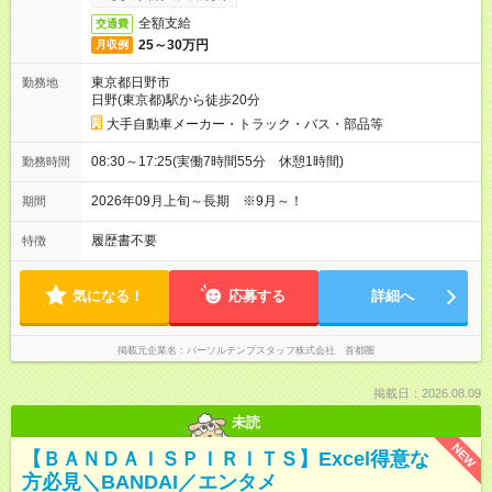
全額支給
交通費
25～30万円
月収例
東京都日野市
勤務地
日野(東京都)駅から徒歩20分
大手自動車メーカー・トラック・バス・部品等
08:30～17:25(実働7時間55分 休憩1時間)
勤務時間
2026年09月上旬～長期 ※9月～！
期間
履歴書不要
特徴
気になる！
応募する
詳細へ
掲載元企業名
パーソルテンプスタッフ株式会社 首都圏
掲載日：2026.08.09
未読
NEW
【ＢＡＮＤＡＩＳＰＩＲＩＴＳ】Excel得意な
方必見＼BANDAI／エンタメ