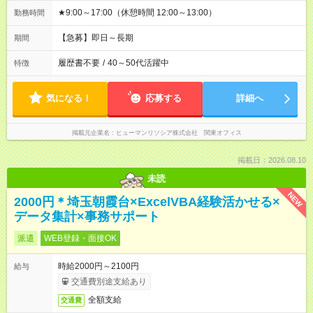
★9:00～17:00（休憩時間 12:00～13:00）
勤務時間
【急募】即日～長期
期間
履歴書不要
/
40～50代活躍中
特徴
気になる！
応募する
詳細へ
掲載元企業名
ヒューマンリソシア株式会社 関東オフィス
掲載日：2026.08.10
未読
NEW
2000円＊埼玉朝霞台×ExcelVBA経験活かせる×
データ集計×事務サポート
派遣
WEB登録・面接OK
時給2000円～2100円
給与
交通費別途支給あり
全額支給
交通費