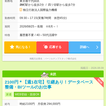
東京都千代田区
勤務地
麹町駅から徒歩2分
/
四ツ谷駅から徒歩7分
独立行政法人国際協力機構
09:30～17:15(実働7時間 休憩45分)
勤務時間
2026/08/25～長期 ※8月～！
期間
履歴書不要
/
40～50代活躍中
特徴
気になる！
応募する
詳細へ
掲載元企業名
パーソルテンプスタッフ株式会社
掲載日：2026.08.09
未読
NEW
2100円＊【週1在宅】引継あり！データベース
整備・BIツールのお仕事
派遣
WEB登録・面接OK
時給2100円 月収例 294,000円
給与