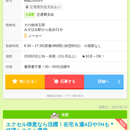
時給2000円
給与
交通費別途支給あり
交通費支給
交通費
その他埼玉県
勤務地
みずほ台駅から徒歩21分
メーカー
8:30～17:30(実働:8時間) (休憩60分) ※残業なし
勤務時間
2026/10/上旬～長期（3カ月以上） ★10月～OK！
期間
履歴書不要
/
40～50代活躍中
特徴
気になる！
応募する
詳細へ
掲載元企業名
アデコ株式会社
掲載日：2026.08.10
未読
NEW
エクセル得意なら活躍！在宅＆週4日や7Hも＊