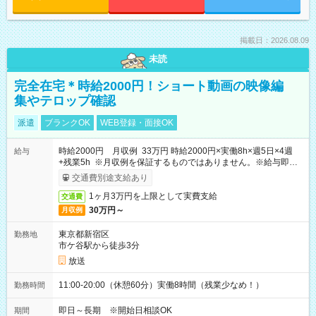
掲載日：2026.08.09
未読
完全在宅＊時給2000円！ショート動画の映像編
集やテロップ確認
派遣
ブランクOK
WEB登録・面接OK
時給2000円 月収例 33万円 時給2000円×実働8h×週5日×4週
給与
+残業5h ※月収例を保証するものではありません。※給与即受
取りサービス利用可（利用条件有）
交通費別途支給あり
1ヶ月3万円を上限として実費支給
交通費
30万円～
月収例
東京都新宿区
勤務地
市ケ谷駅から徒歩3分
放送
11:00-20:00（休憩60分）実働8時間（残業少なめ！）
勤務時間
即日～長期 ※開始日相談OK
期間