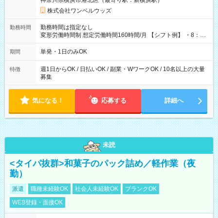
神奈川県横浜市港北区（最寄り駅：新横浜駅）
株式会社ワンベルウッズ
勤務時間は指定なし
勤務時間
変形労働時間制 想定労働時間160時間/月 【シフト例】 ・8：00
～21：00
単発・1日のみOK
期間
週1日からOK / 日払いOK / 副業・WワークOK / 10名以上の大量
特徴
募集
気になる！
応募する
詳細へ
未読
<タイパ抜群>和菓子のパック詰め／軽作業（夜
勤）
派遣
職種未経験OK
社会人未経験OK
ブランクOK
WEB登録・面接OK