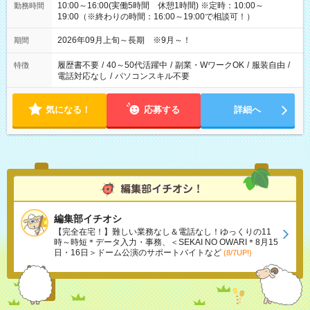
10:00～16:00(実働5時間 休憩1時間) ※定時：10:00～
勤務時間
19:00（※終わりの時間：16:00～19:00で相談可！）
2026年09月上旬～長期 ※9月～！
期間
履歴書不要
/
40～50代活躍中
/
副業・WワークOK
/
服装自由
/
特徴
電話対応なし
/
パソコンスキル不要
気になる！
応募する
詳細へ
編集部イチオシ
【完全在宅！】難しい業務なし＆電話なし！ゆっくりの11
時～時短＊データ入力・事務、＜SEKAI NO OWARI＊8月15
日・16日＞ドーム公演のサポートバイトなど
(8/7UP!)