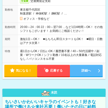
交通費規定支給
交通費
東京都千代田区
勤務地
秋葉原駅
/
神保町駅
/
麹町駅
/
…
オフィス・学校など
20:00～24：00 22：00～翌7:00 …など1日4時間～OK！ その他
勤務時間
シフトもございます！ お気軽にご相談ください！
激短1日～OK！ ■もちろん即日スタートもOK！ ■曜日・日数
期間
はアナタ次第！
週1日からOK
/
日払いOK
/
履歴書不要
/
40～50代活躍中
/
副
特徴
業・WワークOK
/
シフト勤務
/
10名以上の大量募集
/
電話対応
なし
/
パソコンスキル不要
気になる！
応募する
詳細へ
未読
ちいさいかわいいキャラのイベントも！好きな
場所で働ける☆来社不要！働いたその日に給料