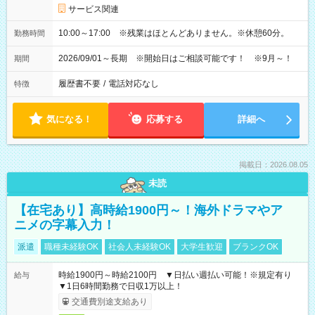
サービス関連
10:00～17:00 ※残業はほとんどありません。※休憩60分。
勤務時間
2026/09/01～長期 ※開始日はご相談可能です！ ※9月～！
期間
履歴書不要
/
電話対応なし
特徴
気になる！
応募する
詳細へ
掲載日：2026.08.05
未読
【在宅あり】高時給1900円～！海外ドラマやア
ニメの字幕入力！
派遣
職種未経験OK
社会人未経験OK
大学生歓迎
ブランクOK
時給1900円～時給2100円 ▼日払い週払い可能！※規定有り
給与
▼1日6時間勤務で日収1万以上！
交通費別途支給あり