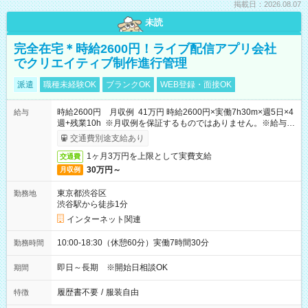
掲載日：2026.08.07
未読
完全在宅＊時給2600円！ライブ配信アプリ会社
でクリエイティブ制作進行管理
派遣
職種未経験OK
ブランクOK
WEB登録・面接OK
時給2600円 月収例 41万円 時給2600円×実働7h30m×週5日×4
給与
週+残業10h ※月収例を保証するものではありません。※給与即
受取りサービス利用可（利用条件有）
交通費別途支給あり
1ヶ月3万円を上限として実費支給
交通費
30万円～
月収例
東京都渋谷区
勤務地
渋谷駅から徒歩1分
インターネット関連
10:00-18:30（休憩60分）実働7時間30分
勤務時間
即日～長期 ※開始日相談OK
期間
履歴書不要
/
服装自由
特徴