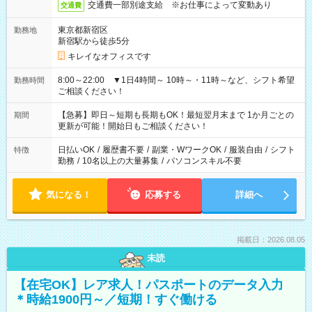
交通費一部別途支給 ※お仕事によって変動あり
交通費
東京都新宿区
勤務地
新宿駅から徒歩5分
キレイなオフィスです
8:00～22:00 ▼1日4時間～ 10時～・11時～など、シフト希望
勤務時間
ご相談ください！
【急募】即日～短期も長期もOK！最短翌月末まで 1か月ごとの
期間
更新が可能！開始日もご相談ください！
日払いOK
/
履歴書不要
/
副業・WワークOK
/
服装自由
/
シフト
特徴
勤務
/
10名以上の大量募集
/
パソコンスキル不要
気になる！
応募する
詳細へ
掲載日：2026.08.05
未読
【在宅OK】レア求人！パスポートのデータ入力
＊時給1900円～／短期！すぐ働ける