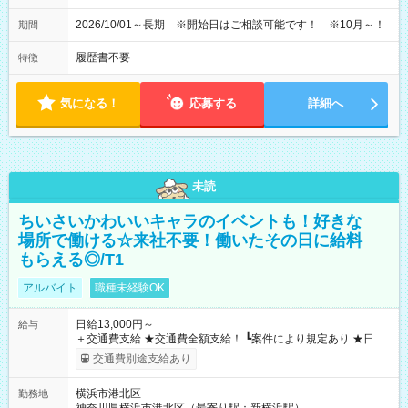
2026/10/01～長期 ※開始日はご相談可能です！ ※10月～！
期間
履歴書不要
特徴
気になる！
応募する
詳細へ
未読
ちいさいかわいいキャラのイベントも！好きな
場所で働ける☆来社不要！働いたその日に給料
もらえる◎/T1
アルバイト
職種未経験OK
日給13,000円～
給与
＋交通費支給 ★交通費全額支給！ ┗案件により規定あり ★日払
いOK！（規定あり） ┗働いたその日に現金GET♪ お仕事後はコ
交通費別途支給あり
ンビニATMから 日払い分を引き落とせます！ 【試用期間】試
用期間なし
横浜市港北区
勤務地