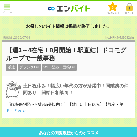
0
メニュー
気になる！
ログイン
お探しのバイト情報は掲載が終了しました。
掲載日 :2026
/
07
/
08
No.HRKTAM1682sin
【週3～4在宅！8月開始！駅直結】ドコモグ
ループで一般事務
派遣
ブランクOK
WEB登録・面接OK
土日祝休み！幅広い年代の方が活躍中！同業務の仲
間あり！開始日相談可！
【勤務先が駅から徒歩5分以内！】【嬉しい土日休み】【既卒・第
...
もっとみる
あなたの閲覧履歴からのオススメ