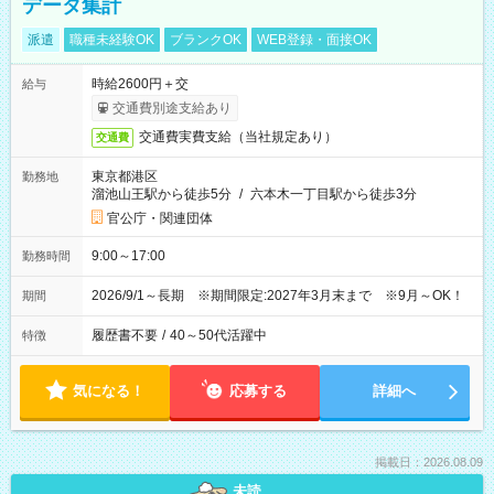
データ集計
派遣
職種未経験OK
ブランクOK
WEB登録・面接OK
時給2600円＋交
給与
交通費別途支給あり
交通費実費支給（当社規定あり）
交通費
東京都港区
勤務地
溜池山王駅から徒歩5分
/
六本木一丁目駅から徒歩3分
官公庁・関連団体
9:00～17:00
勤務時間
2026/9/1～長期 ※期間限定:2027年3月末まで ※9月～OK！
期間
履歴書不要
/
40～50代活躍中
特徴
気になる！
応募する
詳細へ
掲載日：2026.08.09
未読