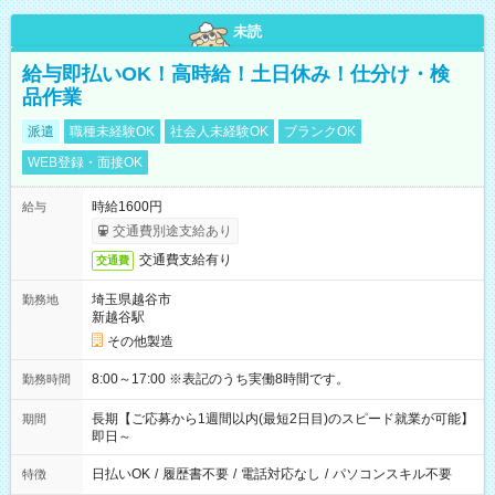
未読
給与即払いOK！高時給！土日休み！仕分け・検
品作業
派遣
職種未経験OK
社会人未経験OK
ブランクOK
WEB登録・面接OK
時給1600円
給与
交通費別途支給あり
交通費支給有り
交通費
埼玉県越谷市
勤務地
新越谷駅
その他製造
8:00～17:00 ※表記のうち実働8時間です。
勤務時間
長期【ご応募から1週間以内(最短2日目)のスピード就業が可能】
期間
即日～
日払いOK
/
履歴書不要
/
電話対応なし
/
パソコンスキル不要
特徴