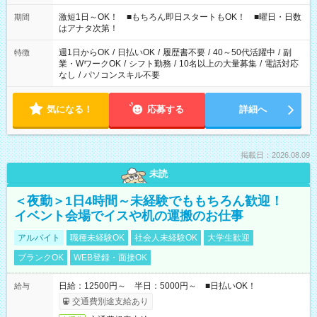
シフトもございます！ お気軽にご相談ください！
激短1日～OK！ ■もちろん即日スタートもOK！ ■曜日・日数
期間
はアナタ次第！
週1日からOK
/
日払いOK
/
履歴書不要
/
40～50代活躍中
/
副
特徴
業・WワークOK
/
シフト勤務
/
10名以上の大量募集
/
電話対応
なし
/
パソコンスキル不要
気になる！
応募する
詳細へ
掲載日：2026.08.09
未読
＜夜勤＞1日4時間～未経験でももちろん歓迎！
イベント会場でイスや机の運搬のお仕事
アルバイト
職種未経験OK
社会人未経験OK
大学生歓迎
ブランクOK
WEB登録・面接OK
日給：12500円～ 半日：5000円～ ■日払いOK！
給与
交通費別途支給あり