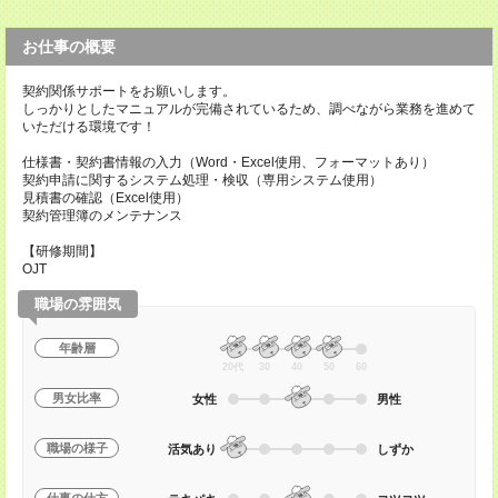
お仕事の概要
契約関係サポートをお願いします。
しっかりとしたマニュアルが完備されているため、調べながら業務を進めて
いただける環境です！
仕様書・契約書情報の入力（Word・Excel使用、フォーマットあり）
契約申請に関するシステム処理・検収（専用システム使用）
見積書の確認（Excel使用）
契約管理簿のメンテナンス
【研修期間】
OJT
職場の雰囲気
年齢層
20代
30
40
50
60
男女比率
女性
男性
職場の様子
活気あり
しずか