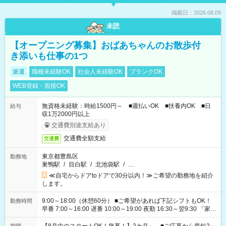
掲載日：2026.08.09
未読
【オープニング募集】おばあちゃんのお散歩付
き添いも仕事の1つ
派遣
職種未経験OK
社会人未経験OK
ブランクOK
WEB登録・面接OK
無資格未経験：時給1500円～ ■週払いOK ■扶養内OK ■日
給与
収1万2000円以上
交通費別途支給あり
交通費全額支給
交通費
東京都豊島区
勤務地
巣鴨駅
/
目白駅
/
北池袋駅
/
…
≪自宅からドアtoドアで30分以内！≫ご希望の勤務地を紹介
します。
9:00～18:00（休憩60分） ■ご希望があれば下記シフトもOK！
勤務時間
早番 7:00～16:00 遅番 10:00～19:00 夜勤 16:30～翌9:30 「家族
と休みを合わせたい」 「余裕を持って夕飯の準備がしたい」
「できれば残業はしたくない」 など、ご希望を教えてください