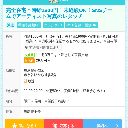
完全在宅＊時給1900円！未経験OK！SNSチー
ムでアーティスト写真のレタッチ
派遣
職種未経験OK
ブランクOK
WEB登録・面接OK
時給1900円 月収例 31万円 時給1900円×実働8h×週5日×4週
給与
+残業5h ※月収例を保証するものではありません。※給与即受
取りサービス利用可（利用条件有）
交通費別途支給あり
1ヶ月3万円を上限として実費支給
交通費
30万円～
月収例
東京都新宿区
勤務地
市ケ谷駅から徒歩3分
放送
11:00-20:00（休憩60分）実働8時間（残業少なめ！）
勤務時間
即日～長期 ※開始日相談OK
期間
履歴書不要
特徴
気になる！
応募する
詳細へ