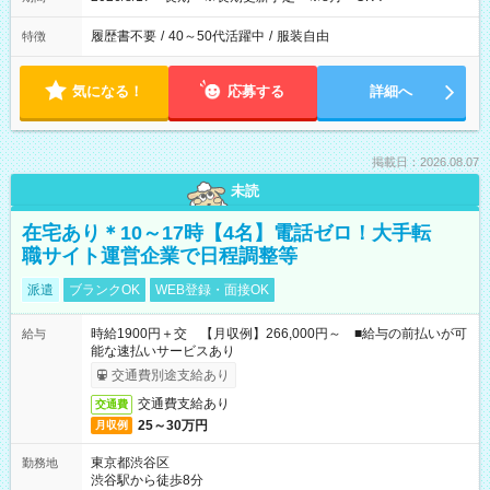
履歴書不要
/
40～50代活躍中
/
服装自由
特徴
気になる！
応募する
詳細へ
掲載日：2026.08.07
未読
在宅あり＊10～17時【4名】電話ゼロ！大手転
職サイト運営企業で日程調整等
派遣
ブランクOK
WEB登録・面接OK
時給1900円＋交 【月収例】266,000円～ ■給与の前払いが可
給与
能な速払いサービスあり
交通費別途支給あり
交通費支給あり
交通費
25～30万円
月収例
東京都渋谷区
勤務地
渋谷駅から徒歩8分