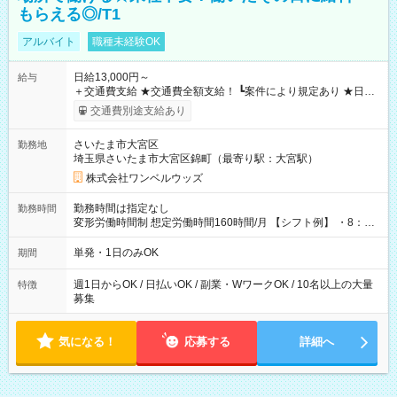
もらえる◎/T1
アルバイト
職種未経験OK
日給13,000円～
給与
＋交通費支給 ★交通費全額支給！ ┗案件により規定あり ★日払
いOK！（規定あり） ┗働いたその日に現金GET♪ お仕事後はコ
交通費別途支給あり
ンビニATMから 日払い分を引き落とせます！ 【試用期間】試
用期間なし
さいたま市大宮区
勤務地
埼玉県さいたま市大宮区錦町（最寄り駅：大宮駅）
株式会社ワンベルウッズ
勤務時間は指定なし
勤務時間
変形労働時間制 想定労働時間160時間/月 【シフト例】 ・8：00
～21：00
単発・1日のみOK
期間
週1日からOK / 日払いOK / 副業・WワークOK / 10名以上の大量
特徴
募集
気になる！
応募する
詳細へ