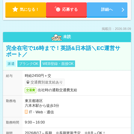
気になる！
応募する
詳細へ
掲載日：2026.08.09
未読
完全在宅で16時まで！英語&日本語＼EC運営サ
ポート／
派遣
ブランクOK
WEB登録・面接OK
時給2450円＋交
給与
交通費別途支給あり
出社時の通勤交通費支給
交通費
東京都港区
勤務地
六本木駅から徒歩3分
IT・Web・通信
9:00～16:00
勤務時間
2026/8/17～長期 ※長期更新予定 ※8月～OK！
期間