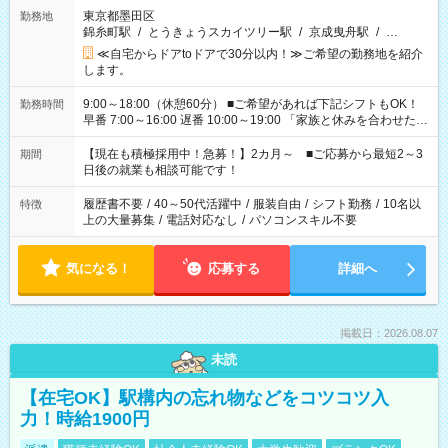
東京都墨田区
勤務地
錦糸町駅
/
とうきょうスカイツリー駅
/
京成曳舟駅
/
…
≪自宅からドアtoドアで30分以内！≫ご希望の勤務地を紹介
します。
9:00～18:00（休憩60分） ■ご希望があれば下記シフトもOK！
勤務時間
早番 7:00～16:00 遅番 10:00～19:00 「家族と休みを合わせた
い」 「余裕を持って夕飯の準備がしたい」 「できれば残業はし
たくない」 など、ご希望を教えてくださいね。 ※Wワーク希望
【現在も積極採用中！急募！】2カ月～ ■ご応募から最短2～3
期間
の方へ 今ご覧のお仕事で希望する勤務時間と、もう1つのお仕事
日後の就業も相談可能です！
の勤務時間。 合計で週40時間を超える場合は応募できません。
履歴書不要
/
40～50代活躍中
/
服装自由
/
シフト勤務
/
10名以
特徴
上の大量募集
/
電話対応なし
/
パソコンスキル不要
気になる！
応募する
詳細へ
掲載日：2026.08.07
未読
【在宅OK】駅構内の忘れ物などをコツコツ入
力！時給1900円