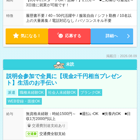
【8月中のスタートOK！急募！】2カ月～ ■ご応募から最短2～
期間
ね。 ※Wワーク希望の方へ 今ご覧のお仕事で希望する勤務時間
3日後に就業が可能です！
と、もう1つのお仕事の勤務時間。 合計で週40時間を超える場
合は応募できません。
履歴書不要
/
40～50代活躍中
/
服装自由
/
シフト勤務
/
10名以
特徴
上の大量募集
/
電話対応なし
/
パソコンスキル不要
気になる！
応募する
詳細へ
掲載日：2026.08.09
未読
説明会参加で全員に【現金2千円相当プレゼン
ト】生活のお手伝い
派遣
職種未経験OK
社会人未経験OK
ブランクOK
WEB登録・面接OK
無資格未経験：時給1500円～ ■週払いOK ■扶養内OK ■日
給与
収1万2000円以上
交通費別途支給あり
交通費全額支給
交通費