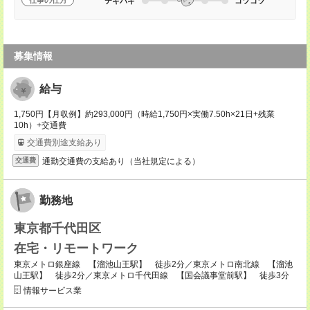
仕事の仕方
テキパキ
コツコツ
募集情報
給与
1,750円【月収例】約293,000円（時給1,750円×実働7.50h×21日+残業
10h）+交通費
交通費別途支給あり
通勤交通費の支給あり（当社規定による）
交通費
勤務地
東京都千代田区
在宅・リモートワーク
東京メトロ銀座線 【溜池山王駅】 徒歩2分／東京メトロ南北線 【溜池
山王駅】 徒歩2分／東京メトロ千代田線 【国会議事堂前駅】 徒歩3分
情報サービス業