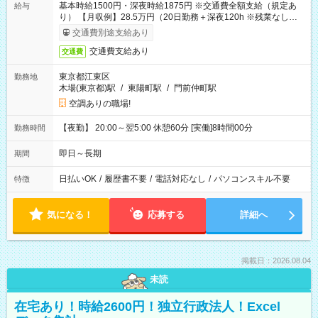
基本時給1500円・深夜時給1875円 ※交通費全額支給（規定あ
給与
り） 【月収例】28.5万円（20日勤務＋深夜120h ※残業なしの場
合）
交通費別途支給あり
交通費支給あり
交通費
東京都江東区
勤務地
木場(東京都)駅
/
東陽町駅
/
門前仲町駅
空調ありの職場!
【夜勤】 20:00～翌5:00 休憩60分 [実働]8時間00分
勤務時間
即日～長期
期間
日払いOK
/
履歴書不要
/
電話対応なし
/
パソコンスキル不要
特徴
気になる！
応募する
詳細へ
掲載日：2026.08.04
未読
在宅あり！時給2600円！独立行政法人！Excel