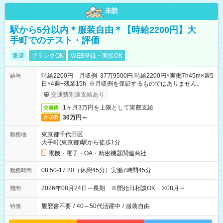
未読
駅から5分以内＊服装自由＊【時給2200円】大
手町でのテスト・評価
派遣
ブランクOK
WEB登録・面接OK
時給2200円 月収例 37万9500円 時給2200円×実働7h45m×週5
給与
日×4週+残業15h ※月収例を保証するものではありません。
交通費別途支給あり
1ヶ月3万円を上限として実費支給
交通費
30万円～
月収例
東京都千代田区
勤務地
大手町(東京都)駅から徒歩1分
電機・電子・OA・精密機器関連商社
08:50-17:20（休憩45分）実働7時間45分
勤務時間
2026年08月24日～長期 ※開始日相談OK ※08月～
期間
履歴書不要
/
40～50代活躍中
/
服装自由
特徴