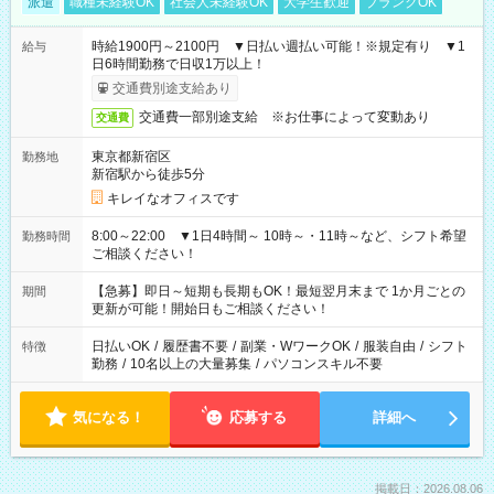
派遣
職種未経験OK
社会人未経験OK
大学生歓迎
ブランクOK
時給1900円～2100円 ▼日払い週払い可能！※規定有り ▼1
給与
日6時間勤務で日収1万以上！
交通費別途支給あり
交通費一部別途支給 ※お仕事によって変動あり
交通費
東京都新宿区
勤務地
新宿駅から徒歩5分
キレイなオフィスです
8:00～22:00 ▼1日4時間～ 10時～・11時～など、シフト希望
勤務時間
ご相談ください！
【急募】即日～短期も長期もOK！最短翌月末まで 1か月ごとの
期間
更新が可能！開始日もご相談ください！
日払いOK
/
履歴書不要
/
副業・WワークOK
/
服装自由
/
シフト
特徴
勤務
/
10名以上の大量募集
/
パソコンスキル不要
気になる！
応募する
詳細へ
掲載日：2026.08.06