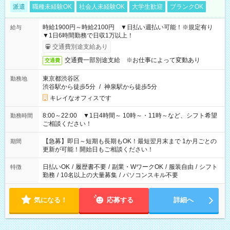
派遣
職種未経験OK
社会人未経験OK
大学生歓迎
ブランクOK
時給1900円～時給2100円 ▼日払い週払い可能！※規定有り
給与
▼1日6時間勤務で日収1万以上！
交通費別途支給あり
交通費一部別途支給 ※お仕事によって変動あり
交通費
東京都渋谷区
勤務地
渋谷駅から徒歩5分
/
神泉駅から徒歩5分
キレイなオフィスです
8:00～22:00 ▼1日4時間～ 10時～・11時～など、シフト希望
勤務時間
ご相談ください！
【急募】即日～短期も長期もOK！最短翌月末まで 1か月ごとの
期間
更新が可能！開始日もご相談ください！
日払いOK
/
履歴書不要
/
副業・WワークOK
/
服装自由
/
シフト
特徴
勤務
/
10名以上の大量募集
/
パソコンスキル不要
気になる！
応募する
詳細へ