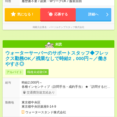
履歴書不要
/
副業・WワークOK
/
服装自由
特徴
気になる！
応募する
詳細へ
掲載元企業名
パーソルテンプスタッフ株式会社
未読
ウォーターサーバーのサポートスタッフ◆フレッ
クス勤務OK／残業なしで時給2，000円～／働き
やすさ◎
アルバイト
職種未経験OK
時給2,000円～
給与
各種インセンティブ（訪問手当・成約手当） ★「訪問するだ
け」でプラス支給されるので、コツコツ稼げます！ 【月収例】
交通費別途支給あり
月収20万円以上可能！ （基本給16万円＋インセンティブ平均4
万円／月80時間勤務の場合） ※定期訪問50件で平均3万～4万円
東京都中央区
勤務地
のインセンティブが支給されます！ 【試用期間】試用期間なし
東京都中央区銀座8-14-9
ウォータースタンド株式会社