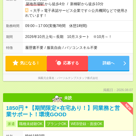
築地市場駅
から徒歩4分
/
新橋駅から徒歩10分
＜大手＞電子承認サービス企業です☆公共機関などで使用さ
れています！
09:00～17:00(実働7時間 休憩1時間)
勤務時間
2026年10月上旬～長期 10月スタート ※10月～！
期間
履歴書不要
/
服装自由
/
パソコンスキル不要
特徴
気になる！
応募する
詳細へ
掲載元企業名
パーソルテンプスタッフ株式会社
掲載日：2026.08.07
未読
NEW
1850円＊【期間限定×在宅あり！】同業務と営
業サポート！環境GOOD
派遣
職種未経験OK
ブランクOK
WEB登録・面接OK