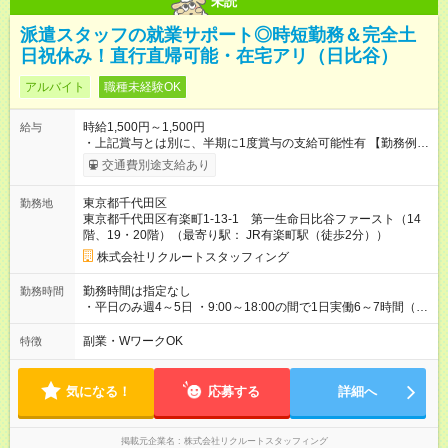
未読
派遣スタッフの就業サポート◎時短勤務＆完全土
日祝休み！直行直帰可能・在宅アリ（日比谷）
アルバイト
職種未経験OK
時給1,500円～1,500円
給与
・上記賞与とは別に、半期に1度賞与の支給可能性有 【勤務例】
・週4日 9:00～17:00（実働7時間） ・週4日 9:30～
交通費別途支給あり
17:00（実働6.5時間） ・週4日 9:00～16:00（実働6時間） ・
週4日 9:30～17:30（実働7時間） ・週5日 9:00～15:30（実
東京都千代田区
勤務地
働5.5時間） ・週5日 9:30～16:00（実働5.5時間） ・扶養枠内
東京都千代田区有楽町1-13-1 第一生命日比谷ファースト（14
勤務不可 ・兼業可能（規定あり） └同業他社、1日8時間以上・
階、19・20階）（最寄り駅： JR有楽町駅（徒歩2分））
2社で週40時間以上のご契約不可 └勤務実績がなかったとしても
雇用契約を締結している会社がある場合、兼業にあたります
株式会社リクルートスタッフィング
（休職中、有給消化期間中等） 【試用期間】試用期間なし
勤務時間は指定なし
勤務時間
・平日のみ週4～5日 ・9:00～18:00の間で1日実働6～7時間（週
5日の場合は実働5.5時間） ・残業1～5時間程度/月 ※繁忙期は月
初2営業日＆5月、8月、11月、2月です
副業・WワークOK
特徴
気になる！
応募する
詳細へ
掲載元企業名
株式会社リクルートスタッフィング