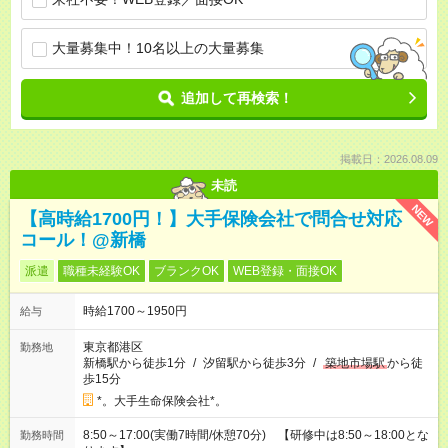
大量募集中！10名以上の大量募集
追加して再検索！
掲載日：2026.08.09
未読
NEW
【高時給1700円！】大手保険会社で問合せ対応
コール！@新橋
派遣
職種未経験OK
ブランクOK
WEB登録・面接OK
時給1700～1950円
給与
東京都港区
勤務地
新橋駅から徒歩1分
/
汐留駅から徒歩3分
/
築地市場駅
から徒
歩15分
*。大手生命保険会社*。
8:50～17:00(実働7時間/休憩70分) 【研修中は8:50～18:00とな
勤務時間