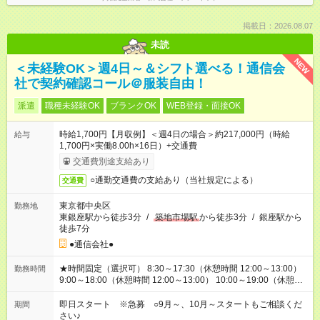
掲載日：2026.08.07
未読
NEW
＜未経験OK＞週4日～＆シフト選べる！通信会
社で契約確認コール＠服装自由！
派遣
職種未経験OK
ブランクOK
WEB登録・面接OK
時給1,700円【月収例】＜週4日の場合＞約217,000円（時給
給与
1,700円×実働8.00h×16日）+交通費
交通費別途支給あり
○通勤交通費の支給あり（当社規定による）
交通費
東京都中央区
勤務地
東銀座駅から徒歩3分
/
築地市場駅
から徒歩3分
/
銀座駅から
徒歩7分
●通信会社●
★時間固定（選択可） 8:30～17:30（休憩時間 12:00～13:00）
勤務時間
9:00～18:00（休憩時間 12:00～13:00） 10:00～19:00（休憩時
間 12:00～13:00） ※休憩時間は12:00～15:00の間で1時間取得
（基本は12時台または13時台）
即日スタート ※急募 ○9月～、10月～スタートもご相談くだ
期間
さい♪