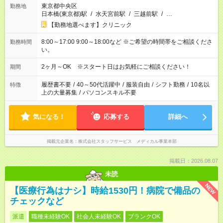
東京都中央区
勤務地
日本橋(東京都)駅
/
水天宮前駅
/
三越前駅
/
…
【勤務地選べます】クリニック
8:00～17:00 9:00～18:00など ※ご希望の時間帯をご相談くださ
勤務時間
い。
2ヶ月～OK ※スタート日はお気軽にご相談ください！
期間
履歴書不要
/
40～50代活躍中
/
服装自由
/
シフト勤務
/
10名以
特徴
上の大量募集
/
パソコンスキル不要
気になる！
応募する
詳細へ
掲載元企業名
株式会社スタッフサービス メディカル事業本部
掲載日：2026.08.07
未読
NEW
【医療行為はナシ】時給1530円！病院で備品の
チェックなど
派遣
職種未経験OK
社会人未経験OK
ブランクOK