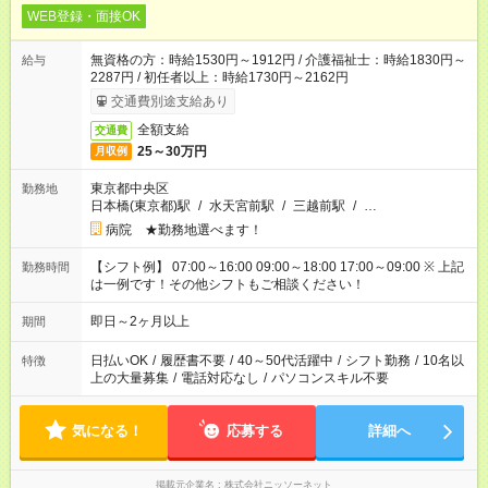
WEB登録・面接OK
無資格の方：時給1530円～1912円 / 介護福祉士：時給1830円～
給与
2287円 / 初任者以上：時給1730円～2162円
交通費別途支給あり
全額支給
交通費
25～30万円
月収例
東京都中央区
勤務地
日本橋(東京都)駅
/
水天宮前駅
/
三越前駅
/
…
病院 ★勤務地選べます！
【シフト例】 07:00～16:00 09:00～18:00 17:00～09:00 ※ 上記
勤務時間
は一例です！その他シフトもご相談ください！
即日～2ヶ月以上
期間
日払いOK
/
履歴書不要
/
40～50代活躍中
/
シフト勤務
/
10名以
特徴
上の大量募集
/
電話対応なし
/
パソコンスキル不要
気になる！
応募する
詳細へ
掲載元企業名
株式会社ニッソーネット