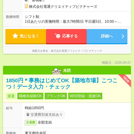
駅 新橋駅）
株式会社電通クリエイティブピクチャーズ
シフト制
勤務時間
1日あたりの実働時間：最大7時間/日 平日週5日、10:00～
18:00（実働7時間、休憩1時間） ・所定時間外勤務：あり（残
業代は全額支給いたします） ・休日勤務：あり（担当案件や進
気になる！
捗状況によります） ※上記時間から多少変更することもできま
応募する
詳細へ
すのでご相談ください ※ある程度、仕事に慣れた後はリモート
ワークも可能です
掲載元企業名
株式会社電通クリエイティブピクチャーズ
掲載日：2026.08.07
未読
NEW
1850円＊事務はじめてOK【築地市場】こつこ
つ！データ入力・チェック
派遣
職種未経験OK
ブランクOK
WEB登録・面接OK
時給1850円
給与
交通費別途支給あり
全額支給
交通費
東京都中央区
勤務地