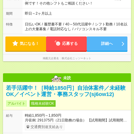
例です！その他シフトもご相談ください！
即日～2ヶ月以上
期間
日払いOK
/
履歴書不要
/
40～50代活躍中
/
シフト勤務
/
10名以
特徴
上の大量募集
/
電話対応なし
/
パソコンスキル不要
気になる！
応募する
詳細へ
掲載元企業名
株式会社ニッソーネット
未読
若手活躍中！［時給1850円］自治体案件／未経験
OK／イベント運営・事務スタッフ(sj6ow12)
アルバイト
職種未経験OK
時給1,850円～1,850円
給与
月収例: 291375円（21日勤務の場合） 【試用期間】試用期間な
し
交通費別途支給あり