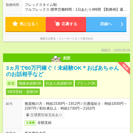
フレックスタイム制
勤務時間
フルフレックス 標準労働時間：1日あたり4時間 【勤務例】週4
日×5時間 または 週5日×4時間 ※09:00～18:00の間でスケジュー
ル調整可能。 ※残業なし！効率的に時間を使って稼げます。
気になる！
応募する
詳細へ
掲載元企業名
ウォータースタンド株式会社
掲載日：2026.08.09
未読
NEW
3ヵ月で80万円稼ぐ！未経験OK＊おばあちゃん
のお話相手など
派遣
職種未経験OK
社会人未経験OK
ブランクOK
WEB登録・面接OK
無資格の方：時給1530円～1912円 / 介護福祉士：時給1830円～
給与
2287円 / 初任者以上：時給1730円～2162円
交通費別途支給あり
全額支給
交通費