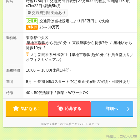
時給1750円＋交通費 ☆月収例:27万8000円程度 ※時給1750円
給与
x7hx22日+残業5h/月
交通費別途支給あり
交通費は当社規定により月3万円まで支給
交通費
25～30万円
月収例
東京都中央区
勤務地
築地市場駅
から徒歩1分
/
東銀座駅から徒歩7分
/
築地駅から
徒歩10分
/
…
大手新聞社系列出版社【築地市場駅徒歩1分／社員食堂あり／
オフィスカジュアル】
10:00 ～ 18:00(休憩1時間)
勤務時間
9月 ～ 長期 ※9/1スタート予定 ※直接雇用の実績・可能性あり
期間
40～50代活躍中
/
副業・WワークOK
特徴
気になる！
応募する
詳細へ
掲載元企業名
株式会社エキスパートスタッフ
掲載日：2026.08.08