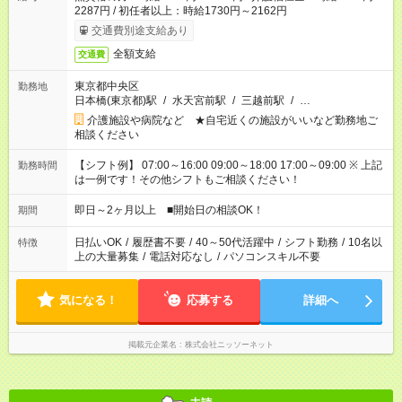
2287円 / 初任者以上：時給1730円～2162円
交通費別途支給あり
全額支給
交通費
東京都中央区
勤務地
日本橋(東京都)駅
/
水天宮前駅
/
三越前駅
/
…
介護施設や病院など ★自宅近くの施設がいいなど勤務地ご
相談ください
【シフト例】 07:00～16:00 09:00～18:00 17:00～09:00 ※ 上記
勤務時間
は一例です！その他シフトもご相談ください！
即日～2ヶ月以上 ■開始日の相談OK！
期間
日払いOK
/
履歴書不要
/
40～50代活躍中
/
シフト勤務
/
10名以
特徴
上の大量募集
/
電話対応なし
/
パソコンスキル不要
気になる！
応募する
詳細へ
掲載元企業名
株式会社ニッソーネット