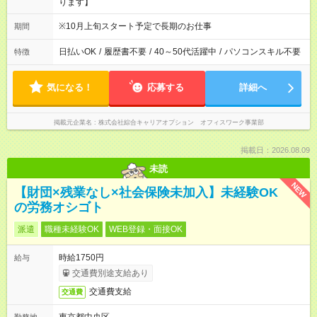
ります】
※10月上旬スタート予定で長期のお仕事
期間
日払いOK
/
履歴書不要
/
40～50代活躍中
/
パソコンスキル不要
特徴
気になる！
応募する
詳細へ
掲載元企業名
株式会社綜合キャリアオプション オフィスワーク事業部
掲載日：2026.08.09
未読
NEW
【財団×残業なし×社会保険未加入】未経験OK
の労務オシゴト
派遣
職種未経験OK
WEB登録・面接OK
時給1750円
給与
交通費別途支給あり
交通費支給
交通費