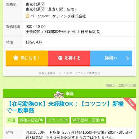
東京都港区
勤務地
東京都港区（最寄り駅：新橋）
パーソルマーケティング株式会社
930～18:00
勤務時間
実働時間：7時間30分/日 休日: 土日祝 固定制
日払いOK
特徴
気になる！
応募する
詳細へ
掲載元企業名
パーソルマーケティング株式会社
掲載日：2026.08.08
未読
NEW
【在宅勤務OK】未経験OK！【コツコツ】新橋
で一般事務
派遣
職種未経験OK
ブランクOK
WEB登録・面接OK
時給1650円 月収例 25万円 時給1650円×実働7h30m×週5日×4
給与
週+残業5h ※月収例を保証するものではありません。