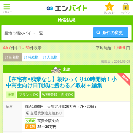
0
メニュー
気になる！
ログイン
検索結果
条件の変更
築地市場のバイト一覧
457
1,699
件中
1
～
50
件表示
平均時給:
円
新着順
時給順
人気順
掲載日：2026.08.09
未読
NEW
【在宅有×残業なし】朝ゆっくり10時開始！小
中高生向け日刊紙に携わる／取材＋編集
派遣
ブランクOK
WEB登録・面接OK
時給1860円 ☆想定月収26万円（7H×20日）
給与
交通費別途支給あり
実費全額支給
交通費
25～30万円
月収例