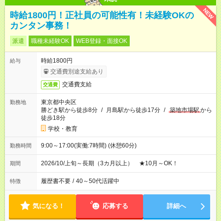
NEW
時給1800円！正社員の可能性有！未経験OKの
カンタン事務！
派遣
職種未経験OK
WEB登録・面接OK
時給1800円
給与
交通費別途支給あり
交通費支給
交通費
東京都中央区
勤務地
勝どき駅から徒歩8分
/
月島駅から徒歩17分
/
築地市場駅
から
徒歩18分
学校・教育
9:00～17:00(実働:7時間) (休憩60分)
勤務時間
2026/10/上旬～長期（3カ月以上） ★10月～OK！
期間
履歴書不要
/
40～50代活躍中
特徴
気になる！
応募する
詳細へ