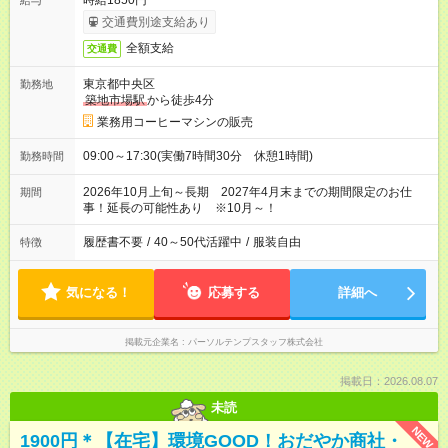
時給1850円
給与
交通費別途支給あり
全額支給
交通費
東京都中央区
勤務地
築地市場駅
から徒歩4分
業務用コーヒーマシンの販売
09:00～17:30(実働7時間30分 休憩1時間)
勤務時間
2026年10月上旬～長期 2027年4月末までの期間限定のお仕
期間
事！延長の可能性あり ※10月～！
履歴書不要
/
40～50代活躍中
/
服装自由
特徴
気になる！
応募する
詳細へ
掲載元企業名
パーソルテンプスタッフ株式会社
掲載日：2026.08.07
未読
NEW
1900円＊【在宅】環境GOOD！おだやか商社・