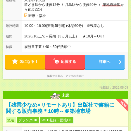
東京都中央区
勤務地
勝どき駅から徒歩12分
/
月島駅から徒歩20分
/
築地市場駅
か
ら徒歩22分
医療・福祉
10:00～16:00(実働:5時間) (休憩60分) ※残業なし
勤務時間
2026/10/上旬～長期（3カ月以上） ★10月～OK！
期間
履歴書不要
/
40～50代活躍中
特徴
気になる！
応募する
詳細へ
掲載元企業名
アデコ株式会社
掲載日：2026.08.09
未読
NEW
【残業少なめ×リモートあり】出版社で書籍に
関する販売事務＊10時～＠築地市場
派遣
ブランクOK
WEB登録・面接OK