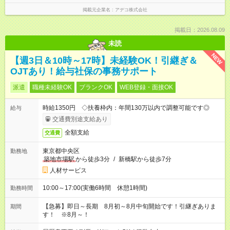
掲載元企業名
アデコ株式会社
掲載日：2026.08.09
未読
NEW
【週3日＆10時～17時】未経験OK！引継ぎ＆
OJTあり！給与社保の事務サポート
派遣
職種未経験OK
ブランクOK
WEB登録・面接OK
時給1350円 ◇扶養枠内：年間130万以内で調整可能です◎
給与
交通費別途支給あり
全額支給
交通費
東京都中央区
勤務地
築地市場駅
から徒歩3分
/
新橋駅から徒歩7分
人材サービス
10:00～17:00(実働6時間 休憩1時間)
勤務時間
【急募】即日～長期 8月初～8月中旬開始です！引継ぎありま
期間
す！ ※8月～！