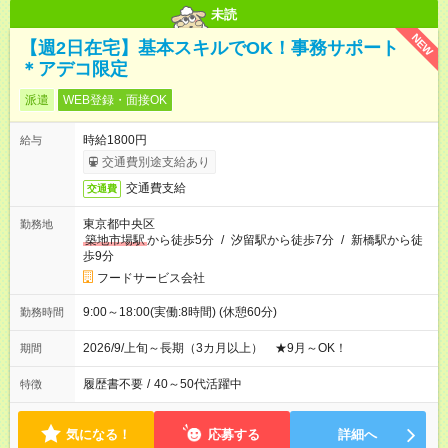
未読
NEW
【週2日在宅】基本スキルでOK！事務サポート
＊アデコ限定
派遣
WEB登録・面接OK
時給1800円
給与
交通費別途支給あり
交通費支給
交通費
東京都中央区
勤務地
築地市場駅
から徒歩5分
/
汐留駅から徒歩7分
/
新橋駅から徒
歩9分
フードサービス会社
9:00～18:00(実働:8時間) (休憩60分)
勤務時間
2026/9/上旬～長期（3カ月以上） ★9月～OK！
期間
履歴書不要
/
40～50代活躍中
特徴
気になる！
応募する
詳細へ