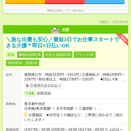
掲載元企業名
アデコ株式会社
掲載日：2026.08.08
未読
NEW
＼急な出費も安心／最短3日でお仕事スタートで
きる介護＊即日×日払いOK
派遣
職種未経験OK
社会人未経験OK
ブランクOK
WEB登録・面接OK
無資格の方：時給1530円～1912円 / 介護福祉士：時給1830円～
給与
2287円 / 初任者以上：時給1730円～2162円 ■日払いOK ■
日収例：1万2240円（時給1530円×8h）
交通費別途支給あり
全額支給
交通費
東京都中央区
勤務地
日本橋(東京都)駅
/
水天宮前駅
/
三越前駅
/
…
介護施設 ★自宅近くの施設など、ご希望に合わせてご紹介
いたします！
(1)07:00～16:00 (2)09:00～18:00 (3)17:00～09:00 ※ 上記は一
勤務時間