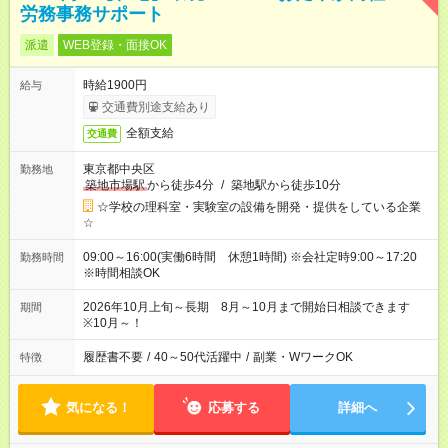
労務事務サポート
派遣
WEB登録・面接OK
時給1900円
給与
交通費別途支給あり
全額支給
交通費
東京都中央区
勤務地
築地市場駅
から徒歩4分
/
築地駅から徒歩10分
☆学校の理科室・実験室の設備を開発・提供をしている企業
☆
09:00～16:00(実働6時間 休憩1時間) ※会社定時9:00～17:20
勤務時間
※時間相談OK
2026年10月上旬～長期 8月～10月まで開始日相談できます
期間
※10月～！
履歴書不要
/
40～50代活躍中
/
副業・WワークOK
特徴
気になる！
応募する
詳細へ