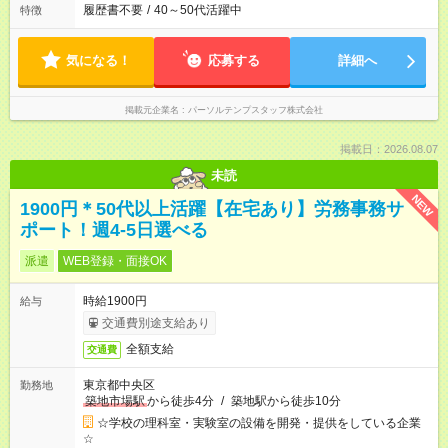
履歴書不要
/
40～50代活躍中
特徴
気になる！
応募する
詳細へ
掲載元企業名
パーソルテンプスタッフ株式会社
掲載日：2026.08.07
未読
NEW
1900円＊50代以上活躍【在宅あり】労務事務サ
ポート！週4-5日選べる
派遣
WEB登録・面接OK
時給1900円
給与
交通費別途支給あり
全額支給
交通費
東京都中央区
勤務地
築地市場駅
から徒歩4分
/
築地駅から徒歩10分
☆学校の理科室・実験室の設備を開発・提供をしている企業
☆