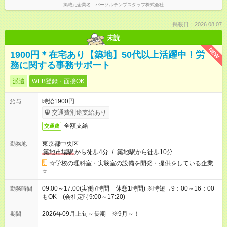
掲載元企業名
パーソルテンプスタッフ株式会社
掲載日：2026.08.07
未読
NEW
1900円＊在宅あり【築地】50代以上活躍中！労
務に関する事務サポート
派遣
WEB登録・面接OK
時給1900円
給与
交通費別途支給あり
全額支給
交通費
東京都中央区
勤務地
築地市場駅
から徒歩4分
/
築地駅から徒歩10分
☆学校の理科室・実験室の設備を開発・提供をしている企業
☆
09:00～17:00(実働7時間 休憩1時間) ※時短→9：00～16：00
勤務時間
もOK (会社定時9:00～17:20)
2026年09月上旬～長期 ※9月～！
期間