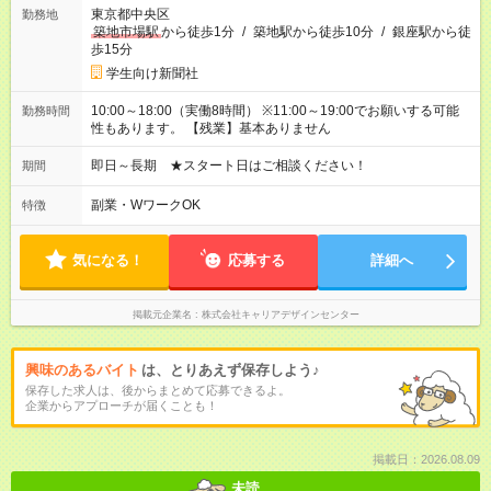
東京都中央区
勤務地
築地市場駅
から徒歩1分
/
築地駅から徒歩10分
/
銀座駅から徒
歩15分
学生向け新聞社
10:00～18:00（実働8時間） ※11:00～19:00でお願いする可能
勤務時間
性もあります。 【残業】基本ありません
即日～長期 ★スタート日はご相談ください！
期間
副業・WワークOK
特徴
気になる！
応募する
詳細へ
掲載元企業名
株式会社キャリアデザインセンター
興味のあるバイト
は、とりあえず保存しよう♪
保存した求人は、後からまとめて応募できるよ。
企業からアプローチが届くことも！
掲載日：2026.08.09
未読