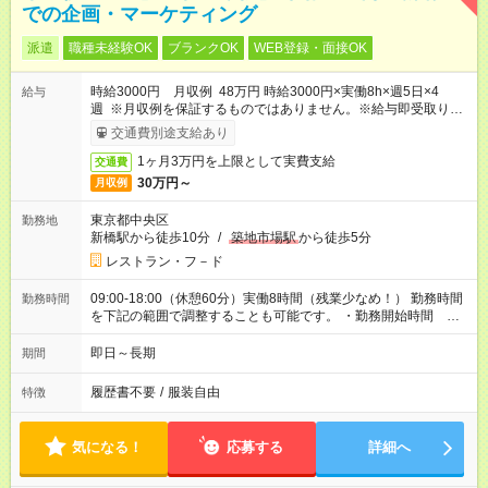
での企画・マーケティング
派遣
職種未経験OK
ブランクOK
WEB登録・面接OK
時給3000円 月収例 48万円 時給3000円×実働8h×週5日×4
給与
週 ※月収例を保証するものではありません。※給与即受取りサ
ービス利用可（利用条件有）
交通費別途支給あり
1ヶ月3万円を上限として実費支給
交通費
30万円～
月収例
東京都中央区
勤務地
新橋駅から徒歩10分
/
築地市場駅
から徒歩5分
レストラン・フ－ド
09:00-18:00（休憩60分）実働8時間（残業少なめ！） 勤務時間
勤務時間
を下記の範囲で調整することも可能です。 ・勤務開始時間
09:00～10:00 ・勤務終了時間 17:00～18:00 ・実働 07:00～
08:00
即日～長期
期間
履歴書不要
/
服装自由
特徴
気になる！
応募する
詳細へ