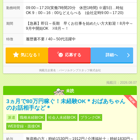
09:00～17:20(実働7時間20分 休憩1時間) ※週5日…時短
勤務時間
OK 9：00～16：00などえらべる (会社定時9:00～17:20)
【急募】即日～長期 早くお仕事を始めたい方大歓迎！8月中～
期間
9月中開始OK ※8月～！
履歴書不要
/
40～50代活躍中
特徴
気になる！
応募する
詳細へ
掲載元企業名
パーソルテンプスタッフ株式会社
掲載日：2026.08.07
未読
NEW
3ヵ月で80万円稼ぐ！未経験OK＊おばあちゃん
のお話相手など＊
派遣
職種未経験OK
社会人未経験OK
ブランクOK
WEB登録・面接OK
無資格の方：時給1530円～1912円 / 介護福祉士：時給1830円～
給与