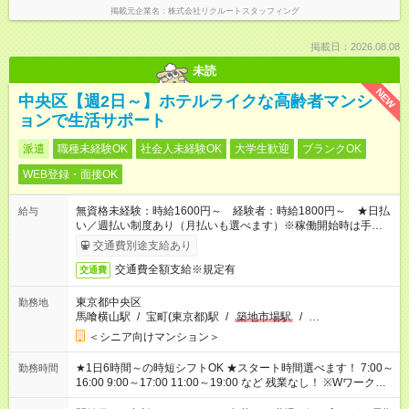
掲載元企業名
株式会社リクルートスタッフィング
掲載日：2026.08.08
未読
NEW
中央区【週2日～】ホテルライクな高齢者マンシ
ョンで生活サポート
派遣
職種未経験OK
社会人未経験OK
大学生歓迎
ブランクOK
WEB登録・面接OK
無資格未経験：時給1600円～ 経験者：時給1800円～ ★日払
給与
い／週払い制度あり（月払いも選べます）※稼働開始時は手続き
完了次第のお支払いとなります。
交通費別途支給あり
交通費全額支給※規定有
交通費
東京都中央区
勤務地
馬喰横山駅
/
宝町(東京都)駅
/
築地市場駅
/
…
＜シニア向けマンション＞
★1日6時間～の時短シフトOK ★スタート時間選べます！ 7:00～
勤務時間
16:00 9:00～17:00 11:00～19:00 など 残業なし！ ※Wワークの
場合、他のお仕事と合わせ週40時間超の就業はご案内できませ