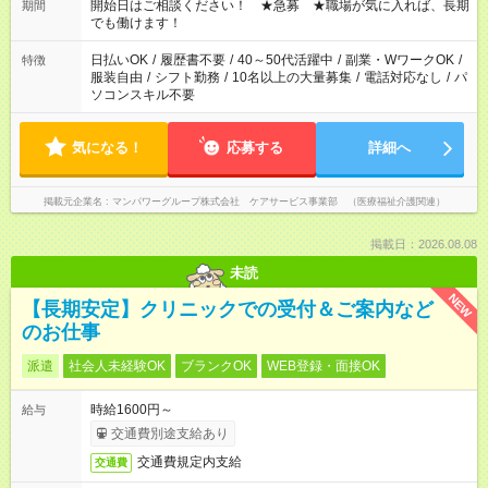
ん ※法令に基づき、週20時間以上勤務は社会保険への加入対象
開始日はご相談ください！ ★急募 ★職場が気に入れば、長期
期間
となります ※労働者派遣法（日雇い派遣の原則禁止）により、
でも働けます！
短時間・短期間の就業はご案内が難しい場合があります
日払いOK
/
履歴書不要
/
40～50代活躍中
/
副業・WワークOK
/
特徴
服装自由
/
シフト勤務
/
10名以上の大量募集
/
電話対応なし
/
パ
ソコンスキル不要
気になる！
応募する
詳細へ
掲載元企業名
マンパワーグループ株式会社 ケアサービス事業部 （医療福祉介護関連）
掲載日：2026.08.08
未読
NEW
【長期安定】クリニックでの受付＆ご案内など
のお仕事
派遣
社会人未経験OK
ブランクOK
WEB登録・面接OK
時給1600円～
給与
交通費別途支給あり
交通費規定内支給
交通費