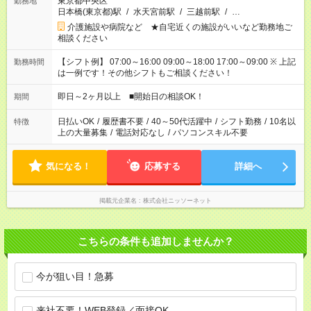
東京都中央区
勤務地
日本橋(東京都)駅
/
水天宮前駅
/
三越前駅
/
…
介護施設や病院など ★自宅近くの施設がいいなど勤務地ご
相談ください
【シフト例】 07:00～16:00 09:00～18:00 17:00～09:00 ※ 上記
勤務時間
は一例です！その他シフトもご相談ください！
即日～2ヶ月以上 ■開始日の相談OK！
期間
日払いOK
/
履歴書不要
/
40～50代活躍中
/
シフト勤務
/
10名以
特徴
上の大量募集
/
電話対応なし
/
パソコンスキル不要
気になる！
応募する
詳細へ
掲載元企業名
株式会社ニッソーネット
こちらの条件も追加しませんか？
今が狙い目！急募
来社不要！WEB登録／面接OK