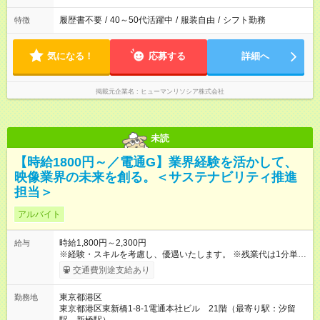
履歴書不要
/
40～50代活躍中
/
服装自由
/
シフト勤務
特徴
気になる！
応募する
詳細へ
掲載元企業名
ヒューマンリソシア株式会社
未読
【時給1800円～／電通G】業界経験を活かして、
映像業界の未来を創る。＜サステナビリティ推進
担当＞
アルバイト
時給1,800円～2,300円
給与
※経験・スキルを考慮し、優遇いたします。 ※残業代は1分単位
で全額支給します。 【試用期間】試用期間なし
交通費別途支給あり
東京都港区
勤務地
東京都港区東新橋1-8-1電通本社ビル 21階（最寄り駅：汐留