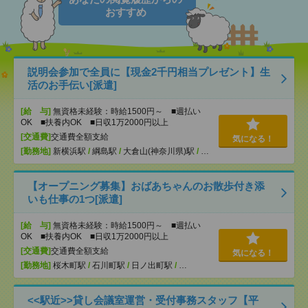
おすすめ
説明会参加で全員に【現金2千円相当プレゼント】生
活のお手伝い[派遣]
[給 与]
無資格未経験：時給1500円～ ■週払い
OK ■扶養内OK ■日収1万2000円以上
[交通費]
交通費全額支給
気になる！
[勤務地]
新横浜駅
/
綱島駅
/
大倉山(神奈川県)駅
/
…
【オープニング募集】おばあちゃんのお散歩付き添
いも仕事の1つ[派遣]
[給 与]
無資格未経験：時給1500円～ ■週払い
OK ■扶養内OK ■日収1万2000円以上
[交通費]
交通費全額支給
気になる！
[勤務地]
桜木町駅
/
石川町駅
/
日ノ出町駅
/
…
<<駅近>>貸し会議室運営・受付事務スタッフ【平