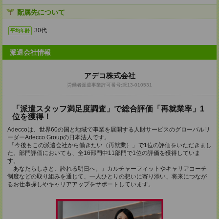
配属先について
30代
平均年齢
派遣会社情報
アデコ株式会社
労働者派遣事業許可番号:派13-010531
「派遣スタッフ満足度調査」で総合評価「再就業率」1
位を獲得！
Adeccoは、世界60の国と地域で事業を展開する人財サービスのグローバルリ
ーダーAdecco Groupの日本法人です。
「今後もこの派遣会社から働きたい（再就業）」で1位の評価をいただきまし
た。部門評価においても、全16部門中11部門で1位の評価を獲得していま
す。
「あなたらしさと、誇れる明日へ。」カルチャーフィットやキャリアコーチ
制度などの取り組みを通じて、一人ひとりの想いに寄り添い、将来につなが
るお仕事探しやキャリアアップをサポートしています。