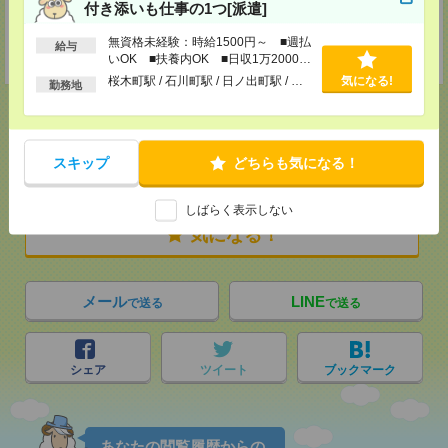
付き添いも仕事の1つ[派遣]
〒370-0849
群馬県高崎市八島町58-1 ウエストワンビル8F 高崎駅徒歩1分
TEL：050-3666-0128
無資格未経験：時給1500円～ ■週払
給与
担当：「エンのサイトを見た」とお伝えください
いOK ■扶養内OK ■日収1万2000円
以上
桜木町駅 / 石川町駅 / 日ノ出町駅 / …
気になる!
勤務地
スキップ
応募ページへ
どちらも気になる！
しばらく表示しない
気になる！
メール
LINE
で送る
で送る
シェア
ツイート
ブックマーク
あなたの閲覧履歴からの