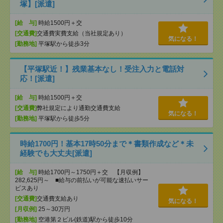
塚】[派遣]
[給 与]
時給1500円＋交
[交通費]
交通費実費支給（当社規定あり）
気になる！
[勤務地]
平塚駅から徒歩3分
【平塚駅近！】残業基本なし！受注入力と電話対
応！[派遣]
[給 与]
時給1500円＋交
[交通費]
弊社規定により通勤交通費支給
気になる！
[勤務地]
平塚駅から徒歩5分
時給1700円！基本17時50分まで＊書類作成など＊未
経験でも大丈夫[派遣]
[給 与]
時給1700円～1750円＋交 【月収例】
282,625円～ ■給与の前払いが可能な速払いサー
ビスあり
[交通費]
交通費支給あり
気になる！
[月収例]
25～30万円
[勤務地]
空港第２ビル(鉄道)駅から徒歩10分