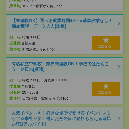
[月収例]
30万円～
[勤務地]
センター南駅から徒歩5分
【未経験OK】選べる就業時間4H～×基本残業なし！
備品管理・データ入力[派遣]
[給 与]
時給1600円
[交通費]
全額支給
気になる！
[勤務地]
新横浜駅から徒歩4分
有名私立中学校！業界未経験OK！学校ではたらこ
う！＠日吉[派遣]
[給 与]
時給1500円 月収例 210,000円
[交通費]
全額支給
[月収例]
20～25万円
気になる！
[勤務地]
日吉(神奈川県)駅から徒歩10分
人気イベントも！好きな場所で働けるイベントスタ
ッフ☆来社不要！働いたその日に給料もらえる日払
い/T1[アルバイト]