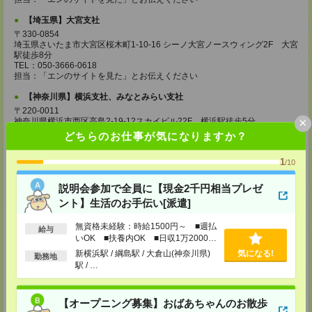
【埼玉県】大宮支社
〒330-0854
埼玉県さいたま市大宮区桜木町1-10-16 シーノ大宮ノースウィング2F 大宮
駅徒歩8分
TEL：050-3666-0618
担当：「エンのサイトを見た」とお伝えください
【神奈川県】横浜支社、みなとみらい支社
〒220-0011
×
神奈川県横浜市西区高島2-19-12スカイビル22F 横浜駅徒歩5分
TEL：050-3666-0540
どちらのお仕事が気になりますか？
担当：「エンのサイトを見た」とお伝えください
1
/10
【茨城県】つくば支社
〒305-0032
説明会参加で全員に【現金2千円相当プレゼ
茨城県つくば市竹園1-6-1つくば三井ビルディング19F つくば駅徒歩5分
TEL：050-3666-0532
ント】生活のお手伝い[派遣]
担当：「エンのサイトを見た」とお伝えください
無資格未経験：時給1500円～ ■週払
【栃木県】宇都宮支社
給与
いOK ■扶養内OK ■日収1万2000円
〒320-0026
以上
新横浜駅 / 綱島駅 / 大倉山(神奈川県)
気になる!
栃木県宇都宮市馬場通り2-1-1 メットライフ宇都宮スクエア8F 東武宇都宮
勤務地
駅徒歩6分、宇都宮駅徒歩17分
駅 / …
TEL：050-3666-0382
担当：「エンのサイトを見た」とお伝えください
【オープニング募集】おばあちゃんのお散歩
【群馬県】高崎支社