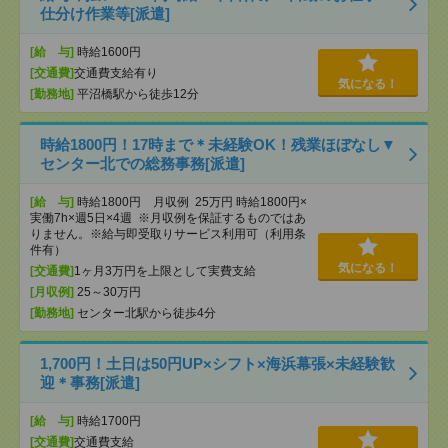
仕分け作業等[派遣]
[給 与]
時給1600円
[交通費]
交通費支給有り
気になる！
[勤務地]
平沼橋駅から徒歩12分
時給1800円！17時まで＊未経験OK！残業ほぼなし▼
センター北での総務事務[派遣]
[給 与]
時給1800円 月収例 25万円 時給1800円×
実働7h×週5日×4週 ※月収例を保証するものではあ
りません。※給与即受取りサービス利用可（利用条
件有）
気になる！
[交通費]
1ヶ月3万円を上限として実費支給
[月収例]
25～30万円
[勤務地]
センター北駅から徒歩4分
1,700円！土日は50円UP×シフト×海浜幕張×未経験歓
迎＊事務[派遣]
[給 与]
時給1700円
[交通費]
交通費支給