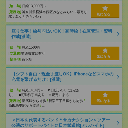
[給 与]
日給13,000円～
[勤務地]
神奈川県横浜市西区みなとみらい（最寄り
気になる！
駅：みなとみらい駅）
座り仕事！給与即払いOK！高時給！在庫管理・資料
作成[派遣]
[給 与]
時給1500円
[交通費]
交通費支給有り
気になる！
[勤務地]
藤沢駅
【シフト自由・現金手渡しOK】iPhoneなどスマホの
充電を繋げるだけ！[派遣]
[給 与]
時給1414円～ ▼日払いOK（規定あ
り） ■初勤務手当あり ※規定による
[勤務地]
新宿駅から徒歩
/
新宿三丁目駅から徒歩
/
気になる！
高田馬場駅から徒歩
/
…
＜日本を代表するバンド＊サカナクション＞ツアー
公演のサポートバイト＠日本武道館[アルバイト]