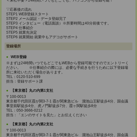
＜来社不要＞24時間いつでもどこでも、パソコンから登録可能！
▽応募後の流れ
STEP1 WEB登録スタート
STEP2 メール認証・データ登録完了
STEP3 インタビュー（電話面談）※所要時間は40分前後です。
STEP4 仕事紹介
STEP5 就業先決定
STEP6 就業開始 就業中もアデコがサポート
登録場所
WEB登録
※まずは24時間いつでもどこでもWEBから登録可能ですのでエントリーく
ださい。 ※仕事紹介の際には、必要な手続きを行うために以下登録場
所に来社いただく場合があります。
TEL：0120-510-699
担当：登録サポート課
【東京都】丸の内第1支社
〒100-0013
東京都千代田区霞が関3-7-1 霞が関東急ビル 溜池山王駅徒歩4分、国会議
事堂前駅徒歩4分、虎ノ門駅徒歩7分、霞ヶ関駅徒歩8分
TEL：050-3666-0212
担当：「エンのサイトを見た」とお伝えください
【東京都】丸の内第2支社
〒100-0013
東京都千代田区霞が関3-7-1 霞が関東急ビル 溜池山王駅徒歩4分、国会議