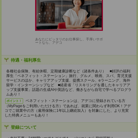
あなたにピッタリのお仕事探し、手厚いサポ
ートなら、アデコ
待遇・福利厚生
各種社会保険、有給休暇、定期健康診断など（諸条件あり） ■好評の福利
厚生「ベネフィット・ステーション」旅行、グルメ、映画、スパ、育児支援
サービスのほか、キャリアアップ支援、提携スクール、eラーニング、海外
留学・インターンシップなど ■経産省「リスキリングを通したキャリアア
ップ支援事業」話題の生成AIや英語など、働きながら自宅で学べるプログラ
ムあり！
ベネフィット・ステーションは、アデコに登録されている方
ポイント！
（MyPageをご利用いただける方）であれば、就業に関わらず利用OK！アデ
コでご就業中の方（雇用保険に1年以上継続加入）を対象にした、より充実
した特典メニューもあり！
登録について