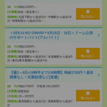
[給 与]
時給1250円～
[交通費]
支給（規定有り）
気になる！
[勤務地]
九段下駅から徒歩5分
/
竹橋駅から徒歩10
分
/
神保町駅から徒歩15分
/
…
＜SEKAI NO OWARI＊8月15日・16日＞ドーム公演
のサポートバイト[アルバイト]
[給 与]
時給1250円～
[交通費]
支給（規定有り）
気になる！
[勤務地]
後楽園駅から徒歩5分
/
水道橋駅から徒歩5
分
/
春日(東京都)駅から徒歩7分
【週3～4日×16時半までの6時間】時給1700円＊基本
残業なし！伝票処理など[派遣]
[給 与]
時給1700円 月収例 163,200円
[交通費]
全額支給
[月収例]
15～20万円
気になる！
[勤務地]
新高島駅から徒歩1分
/
高島町駅から徒歩7
分