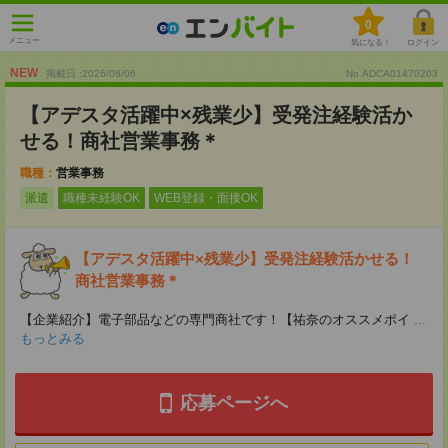
0
メニュー
気になる！
ログイン
NEW
掲載日 :2026
/
08
/
06
No.ADCA01470203
【アデスタ活躍中×残業少】受発注経験活か
せる！商社営業事務＊
職種：
営業事務
派遣
職種未経験OK
WEB登録・面接OK
【アデスタ活躍中×残業少】受発注経験活かせる！
商社営業事務＊
【企業紹介】電子部品などの専門商社です！【祐奈のオススメポイ
...
もっとみる
応募ページへ