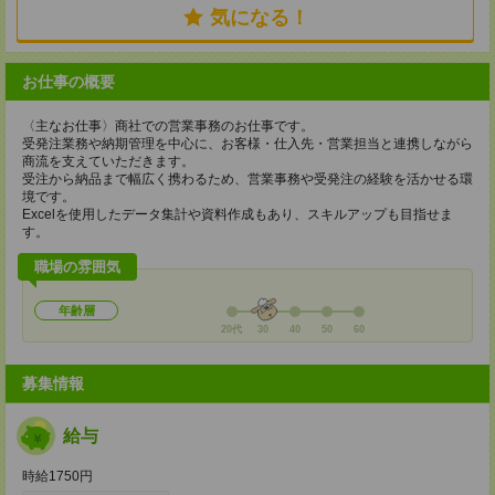
気になる！
お仕事の概要
〈主なお仕事〉商社での営業事務のお仕事です。
受発注業務や納期管理を中心に、お客様・仕入先・営業担当と連携しながら
商流を支えていただきます。
受注から納品まで幅広く携わるため、営業事務や受発注の経験を活かせる環
境です。
Excelを使用したデータ集計や資料作成もあり、スキルアップも目指せま
す。
職場の雰囲気
年齢層
20代
30
40
50
60
募集情報
給与
時給1750円