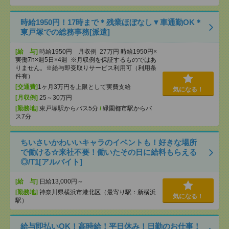
時給1950円！17時まで＊残業ほぼなし▼車通勤OK＊
東戸塚での総務事務[派遣]
[給 与]
時給1950円 月収例 27万円 時給1950円×
実働7h×週5日×4週 ※月収例を保証するものではあ
りません。※給与即受取りサービス利用可（利用条
件有）
[交通費]
1ヶ月3万円を上限として実費支給
気になる！
[月収例]
25～30万円
[勤務地]
東戸塚駅からバス5分
/
緑園都市駅からバ
ス7分
ちいさいかわいいキャラのイベントも！好きな場所
で働ける☆来社不要！働いたその日に給料もらえる
◎/T1[アルバイト]
[給 与]
日給13,000円～
[勤務地]
神奈川県横浜市港北区（最寄り駅：新横浜
気になる！
駅）
給与即払いOK！高時給！平日休み！日勤のお仕事！