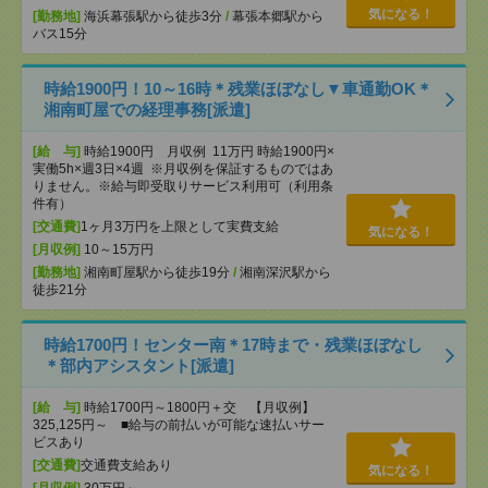
気になる！
[勤務地]
海浜幕張駅から徒歩3分
/
幕張本郷駅から
バス15分
時給1900円！10～16時＊残業ほぼなし▼車通勤OK＊
湘南町屋での経理事務[派遣]
[給 与]
時給1900円 月収例 11万円 時給1900円×
実働5h×週3日×4週 ※月収例を保証するものではあ
りません。※給与即受取りサービス利用可（利用条
件有）
[交通費]
1ヶ月3万円を上限として実費支給
気になる！
[月収例]
10～15万円
[勤務地]
湘南町屋駅から徒歩19分
/
湘南深沢駅から
徒歩21分
時給1700円！センター南＊17時まで・残業ほぼなし
＊部内アシスタント[派遣]
[給 与]
時給1700円～1800円＋交 【月収例】
325,125円～ ■給与の前払いが可能な速払いサー
ビスあり
[交通費]
交通費支給あり
気になる！