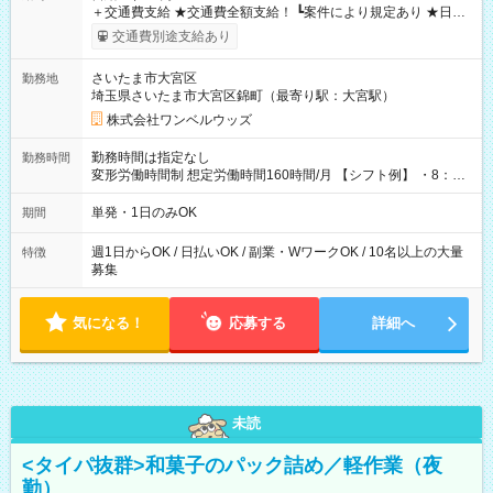
＋交通費支給 ★交通費全額支給！ ┗案件により規定あり ★日払
いOK！（規定あり） ┗働いたその日に現金GET♪ お仕事後はコ
交通費別途支給あり
ンビニATMから 日払い分を引き落とせます！ 【試用期間】試
用期間なし
さいたま市大宮区
勤務地
埼玉県さいたま市大宮区錦町（最寄り駅：大宮駅）
株式会社ワンベルウッズ
勤務時間は指定なし
勤務時間
変形労働時間制 想定労働時間160時間/月 【シフト例】 ・8：00
～21：00
単発・1日のみOK
期間
週1日からOK / 日払いOK / 副業・WワークOK / 10名以上の大量
特徴
募集
気になる！
応募する
詳細へ
未読
<タイパ抜群>和菓子のパック詰め／軽作業（夜
勤）