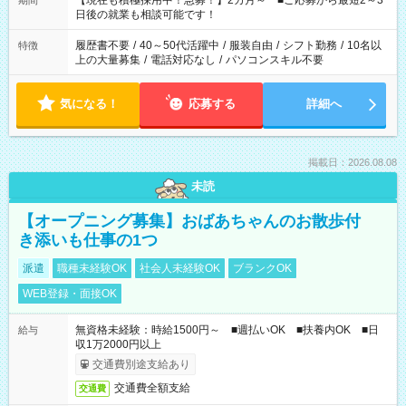
【現在も積極採用中！急募！】2カ月～ ■ご応募から最短2～3
期間
の方へ 今ご覧のお仕事で希望する勤務時間と、もう1つのお仕事
日後の就業も相談可能です！
の勤務時間。 合計で週40時間を超える場合は応募できません。
履歴書不要
/
40～50代活躍中
/
服装自由
/
シフト勤務
/
10名以
特徴
上の大量募集
/
電話対応なし
/
パソコンスキル不要
気になる！
応募する
詳細へ
掲載日：2026.08.08
未読
【オープニング募集】おばあちゃんのお散歩付
き添いも仕事の1つ
派遣
職種未経験OK
社会人未経験OK
ブランクOK
WEB登録・面接OK
無資格未経験：時給1500円～ ■週払いOK ■扶養内OK ■日
給与
収1万2000円以上
交通費別途支給あり
交通費全額支給
交通費