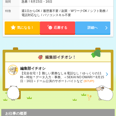
急募！8月15日・16日
期間
週1日からOK
/
履歴書不要
/
副業・WワークOK
/
シフト勤務
/
特徴
電話対応なし
/
パソコンスキル不要
気になる！
応募する
詳細へ
編集部イチオシ
【完全在宅！】難しい業務なし＆電話なし！ゆっくりの11
時～時短＊データ入力・事務、＜SEKAI NO OWARI＊8月15
日・16日＞ドーム公演のサポートバイトなど
(8/7UP!)
お仕事の概要