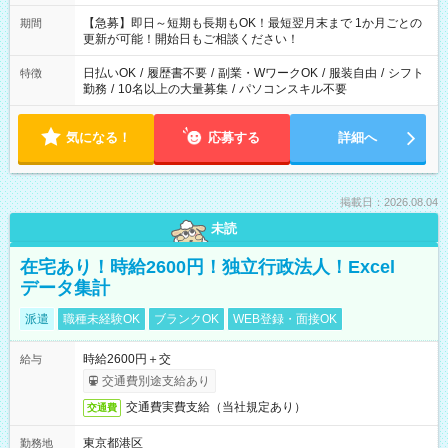
【急募】即日～短期も長期もOK！最短翌月末まで 1か月ごとの
期間
更新が可能！開始日もご相談ください！
日払いOK
/
履歴書不要
/
副業・WワークOK
/
服装自由
/
シフト
特徴
勤務
/
10名以上の大量募集
/
パソコンスキル不要
気になる！
応募する
詳細へ
掲載日：2026.08.04
未読
在宅あり！時給2600円！独立行政法人！Excel
データ集計
派遣
職種未経験OK
ブランクOK
WEB登録・面接OK
時給2600円＋交
給与
交通費別途支給あり
交通費実費支給（当社規定あり）
交通費
東京都港区
勤務地