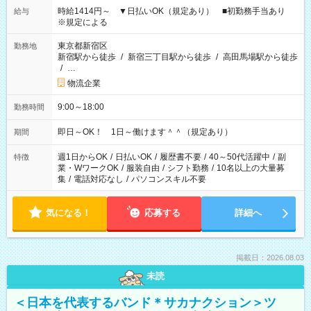
時給1414円～ ▼日払いOK（規定あり） ■初勤務手当あり
給与
※規定による
東京都新宿区
勤務地
新宿駅から徒歩
/
新宿三丁目駅から徒歩
/
高田馬場駅から徒歩
/
…
物流企業
9:00～18:00
勤務時間
即日～OK！ 1日～働けます＾＾（規定あり）
期間
週1日からOK
/
日払いOK
/
履歴書不要
/
40～50代活躍中
/
副
特徴
業・WワークOK
/
服装自由
/
シフト勤務
/
10名以上の大量募
集
/
電話対応なし
/
パソコンスキル不要
気になる！
応募する
詳細へ
掲載日：2026.08.03
未読
＜日本を代表するバンド＊サカナクション＞ツ