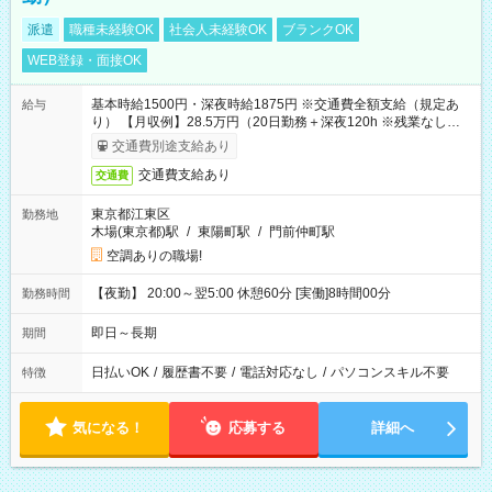
派遣
職種未経験OK
社会人未経験OK
ブランクOK
WEB登録・面接OK
基本時給1500円・深夜時給1875円 ※交通費全額支給（規定あ
給与
り） 【月収例】28.5万円（20日勤務＋深夜120h ※残業なしの場
合）
交通費別途支給あり
交通費支給あり
交通費
東京都江東区
勤務地
木場(東京都)駅
/
東陽町駅
/
門前仲町駅
空調ありの職場!
【夜勤】 20:00～翌5:00 休憩60分 [実働]8時間00分
勤務時間
即日～長期
期間
日払いOK
/
履歴書不要
/
電話対応なし
/
パソコンスキル不要
特徴
気になる！
応募する
詳細へ