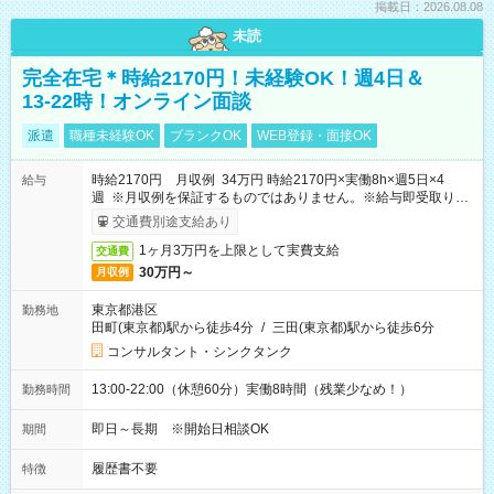
掲載日：2026.08.08
未読
完全在宅＊時給2170円！未経験OK！週4日＆
13-22時！オンライン面談
派遣
職種未経験OK
ブランクOK
WEB登録・面接OK
時給2170円 月収例 34万円 時給2170円×実働8h×週5日×4
給与
週 ※月収例を保証するものではありません。※給与即受取りサ
ービス利用可（利用条件有）
交通費別途支給あり
1ヶ月3万円を上限として実費支給
交通費
30万円～
月収例
東京都港区
勤務地
田町(東京都)駅から徒歩4分
/
三田(東京都)駅から徒歩6分
コンサルタント・シンクタンク
13:00-22:00（休憩60分）実働8時間（残業少なめ！）
勤務時間
即日～長期 ※開始日相談OK
期間
履歴書不要
特徴