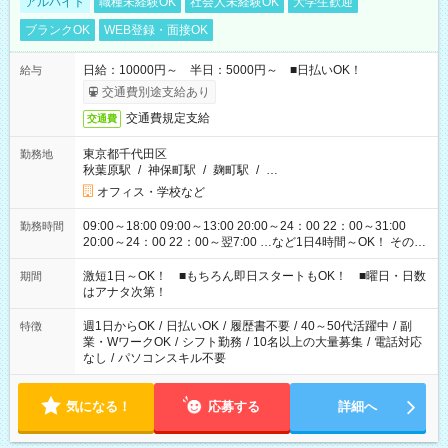
アルバイト
職種未経験OK
社会人未経験OK
大学生歓迎
ブランクOK
WEB登録・面接OK
日給：10000円～ 半日：5000円～ ■日払いOK！
給与
交通費別途支給あり
交通費規定支給
交通費
東京都千代田区
勤務地
秋葉原駅
/
神保町駅
/
麹町駅
/
…
オフィス・学校など
09:00～18:00 09:00～13:00 20:00～24：00 22：00～31:00
勤務時間
20:00～24：00 22：00～翌7:00 …など1日4時間～OK！ その他
シフトもございます！ お気軽にご相談ください！
激短1日～OK！ ■もちろん即日スタートもOK！ ■曜日・日数
期間
はアナタ次第！
週1日からOK
/
日払いOK
/
履歴書不要
/
40～50代活躍中
/
副
特徴
業・WワークOK
/
シフト勤務
/
10名以上の大量募集
/
電話対応
なし
/
パソコンスキル不要
気になる！
応募する
詳細へ