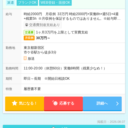
派遣
ブランクOK
WEB登録・面接OK
時給2000円 月収例 33万円 時給2000円×実働8h×週5日×4週
給与
+残業5h ※月収例を保証するものではありません。※給与即受
取りサービス利用可（利用条件有）
交通費別途支給あり
1ヶ月3万円を上限として実費支給
交通費
30万円～
月収例
東京都新宿区
勤務地
市ケ谷駅から徒歩3分
放送
11:00-20:00（休憩60分）実働8時間（残業少なめ！）
勤務時間
即日～長期 ※開始日相談OK
期間
履歴書不要
特徴
気になる！
応募する
詳細へ
掲載日：2026.08.07