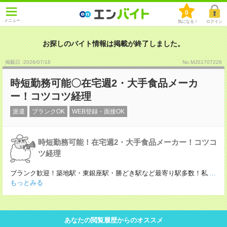
0
メニュー
気になる！
ログイン
お探しのバイト情報は掲載が終了しました。
掲載日 :2026
/
07
/
16
No.MJS1707226
時短勤務可能〇在宅週2・大手食品メーカ
ー！コツコツ経理
派遣
ブランクOK
WEB登録・面接OK
時短勤務可能！在宅週2・大手食品メーカー！コツコ
ツ経理
ブランク歓迎！築地駅・東銀座駅・勝どき駅など最寄り駅多数！私
...
もっとみる
あなたの閲覧履歴からのオススメ