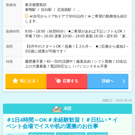
東京都豊島区
勤務地
巣鴨駅
/
目白駅
/
北池袋駅
/
…
≪自宅からドアtoドアで30分以内！≫ご希望の勤務地を紹介
します。
9:00～18:00（休憩60分） ■ご希望があれば下記シフトもOK！
勤務時間
早番 7:00～16:00 遅番 10:00～19:00 夜勤 16:30～翌9:30 「家族
と休みを合わせたい」 「余裕を持って夕飯の準備がしたい」
「できれば残業はしたくない」 など、ご希望を教えてください
【8月中のスタートOK！急募！】2カ月～ ■ご応募から最短2～
期間
ね。 ※Wワーク希望の方へ 今ご覧のお仕事で希望する勤務時間
3日後に就業が可能です！
と、もう1つのお仕事の勤務時間。 合計で週40時間を超える場
合は応募できません。
履歴書不要
/
40～50代活躍中
/
服装自由
/
シフト勤務
/
10名以
特徴
上の大量募集
/
電話対応なし
/
パソコンスキル不要
気になる！
応募する
詳細へ
掲載日：2026.08.06
未読
＃1日4時間～OK＃未経験歓迎！＃日払い＊イ
ベント会場でイスや机の運搬のお仕事