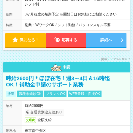
シフト制
3か月程度の短期予定 ※開始日はお気軽にご相談ください
期間
副業・WワークOK
/
シフト勤務
/
パソコンスキル不要
特徴
気になる！
応募する
詳細へ
掲載日：2026.08.07
未読
時給2600円＊ほぼ在宅！週3～4日＆16時迄
OK！補助金申請のサポート業務
派遣
職種未経験OK
ブランクOK
WEB登録・面接OK
時給2600円
給与
交通費別途支給あり
全額支給
交通費
東京都中央区
勤務地