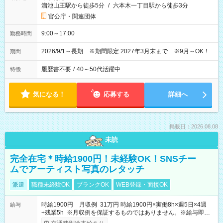
溜池山王駅から徒歩5分
/
六本木一丁目駅から徒歩3分
官公庁・関連団体
9:00～17:00
勤務時間
2026/9/1～長期 ※期間限定:2027年3月末まで ※9月～OK！
期間
履歴書不要
/
40～50代活躍中
特徴
気になる！
応募する
詳細へ
掲載日：2026.08.08
未読
完全在宅＊時給1900円！未経験OK！SNSチー
ムでアーティスト写真のレタッチ
派遣
職種未経験OK
ブランクOK
WEB登録・面接OK
時給1900円 月収例 31万円 時給1900円×実働8h×週5日×4週
給与
+残業5h ※月収例を保証するものではありません。※給与即受
取りサービス利用可（利用条件有）