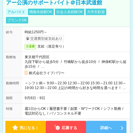
アー公演のサポートバイト＠日本武道館
アルバイト
職種未経験OK
社会人未経験OK
大学生歓迎
ブランクOK
時給1250円～
給与
交通費別途支給あり
支給（規定有り）
交通費
東京都千代田区
勤務地
九段下駅から徒歩5分
/
竹橋駅から徒歩10分
/
神保町駅から徒
歩15分
/
…
株式会社ライブパワー
＜シフト例＞ 9:00～22:30 12:30～22:00 15:30～21:00 12:30～
勤務時間
19:00 12:30～22:00 上記の時間から好きな時間を選べます！ ※
時間は変更となる可能性があります
9月8日・9日
期間
週1日からOK
/
履歴書不要
/
副業・WワークOK
/
シフト勤務
/
特徴
電話対応なし
/
パソコンスキル不要
気になる！
応募する
詳細へ