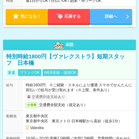
能！ └平日・土曜日の中で、お好きな曜日でご勤務いただけま
週1日からOK / 日払いOK / 副業・WワークOK
特徴
す！ 【シフト例】 ・11:00～14:00 ・16:30～19:00 ・13:00～
18:00 などのように、自由な働き方が可能なお仕事です！
気になる！
応募する
詳細へ
未読
特別時給1800円【ヴァレクストラ】短期スタッ
フ 日本橋
派遣
ブランクOK
WEB登録・面接OK
時給1800円 ※ご経験・スキルにより優遇 スマホでかんたんに
給与
前払いで給与が受け取れます（※上限、条件あり）
交通費別途支給あり
交通費全額支給（規定あり）
交通費
東京都中央区
勤務地
東京都中央区 東京メトロ 日本橋駅から直結（徒歩1分）
Valextra
10:00～20:00 実働7.5時間／休憩1.5時間 営業時間に合わせた
勤務時間