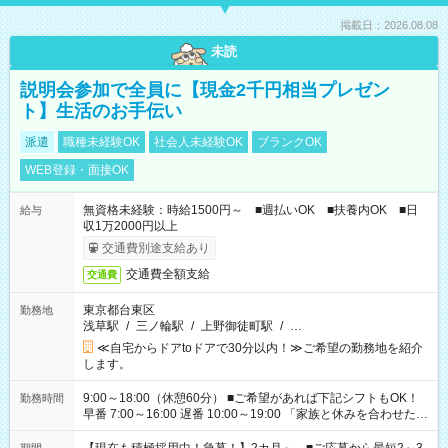
掲載日：2026.08.08
未読
説明会参加で全員に【現金2千円相当プレゼン
ト】生活のお手伝い
派遣
職種未経験OK
社会人未経験OK
ブランクOK
WEB登録・面接OK
無資格未経験：時給1500円～ ■週払いOK ■扶養内OK ■日
給与
収1万2000円以上
交通費別途支給あり
交通費全額支給
交通費
東京都台東区
勤務地
浅草駅
/
三ノ輪駅
/
上野御徒町駅
/
…
≪自宅からドアtoドアで30分以内！≫ご希望の勤務地を紹介
します。
9:00～18:00（休憩60分） ■ご希望があれば下記シフトもOK！
勤務時間
早番 7:00～16:00 遅番 10:00～19:00 「家族と休みを合わせた
い」 「余裕を持って夕飯の準備がしたい」 「できれば残業はし
たくない」 など、ご希望を教えてくださいね。 ※Wワーク希望