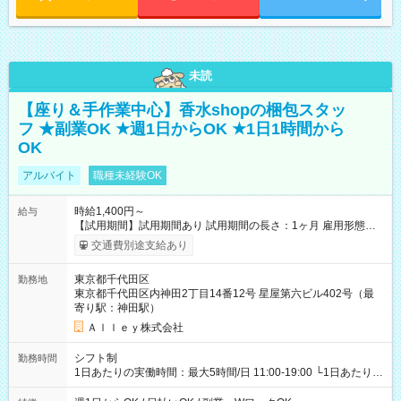
未読
【座り＆手作業中心】香水shopの梱包スタッ
フ ★副業OK ★週1日からOK ★1日1時間から
OK
アルバイト
職種未経験OK
時給1,400円～
給与
【試用期間】試用期間あり 試用期間の長さ：1ヶ月 雇用形態、
給与は本採用時と同じです。
交通費別途支給あり
東京都千代田区
勤務地
東京都千代田区内神田2丁目14番12号 星屋第六ビル402号（最
寄り駅：神田駅）
Ａｌｌｅｙ株式会社
シフト制
勤務時間
1日あたりの実働時間：最大5時間/日 11:00-19:00 └1日あたりの
実働時間：1-5時間 └上記の時間帯内であれば、いつでも勤務可