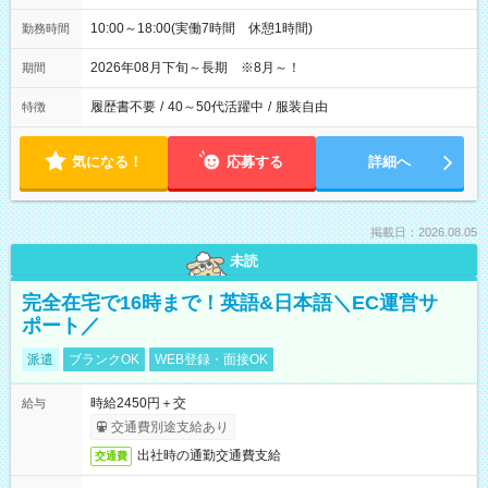
10:00～18:00(実働7時間 休憩1時間)
勤務時間
2026年08月下旬～長期 ※8月～！
期間
履歴書不要
/
40～50代活躍中
/
服装自由
特徴
気になる！
応募する
詳細へ
掲載日：2026.08.05
未読
完全在宅で16時まで！英語&日本語＼EC運営サ
ポート／
派遣
ブランクOK
WEB登録・面接OK
時給2450円＋交
給与
交通費別途支給あり
出社時の通勤交通費支給
交通費