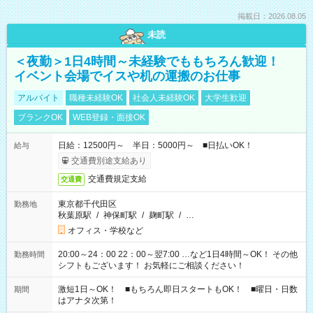
掲載日：2026.08.05
未読
＜夜勤＞1日4時間～未経験でももちろん歓迎！
イベント会場でイスや机の運搬のお仕事
アルバイト
職種未経験OK
社会人未経験OK
大学生歓迎
ブランクOK
WEB登録・面接OK
日給：12500円～ 半日：5000円～ ■日払いOK！
給与
交通費別途支給あり
交通費規定支給
交通費
東京都千代田区
勤務地
秋葉原駅
/
神保町駅
/
麹町駅
/
…
オフィス・学校など
20:00～24：00 22：00～翌7:00 …など1日4時間～OK！ その他
勤務時間
シフトもございます！ お気軽にご相談ください！
激短1日～OK！ ■もちろん即日スタートもOK！ ■曜日・日数
期間
はアナタ次第！