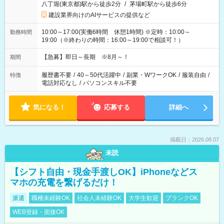
八丁堀(東京都)駅から徒歩2分
/
茅場町駅から徒歩6分
建設業界向けのAIサービスの提供など
10:00～17:00(実働6時間 休憩1時間) ※定時：10:00～
勤務時間
19:00（※終わりの時間：16:00～19:00で相談可！）
【急募】即日～長期 ※8月～！
期間
履歴書不要
/
40～50代活躍中
/
副業・WワークOK
/
服装自由
/
特徴
電話対応なし
/
パソコンスキル不要
気になる！
応募する
詳細へ
掲載日：2026.08.07
未読
【シフト自由・現金手渡しOK】iPhoneなどス
マホの充電を繋げるだけ！
派遣
職種未経験OK
社会人未経験OK
大学生歓迎
ブランクOK
WEB登録・面接OK