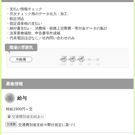
・支払い情報チェック
・月次チェック用のデータ出力・加工
・勘定消込
・固定資産税の支払い
・納付書支払い、消費税・税務上交際費・寄付金データの集計
・決算業務補助、申告書等作成補
・代表電話ほぼなし／社内問い合わせのみ
職場の雰囲気
年齢層
20代
30
40
50
60
募集情報
給与
時給1900円＋交
交通費別途支給あり
交通費別途支給※弊社規定に基づく
交通費