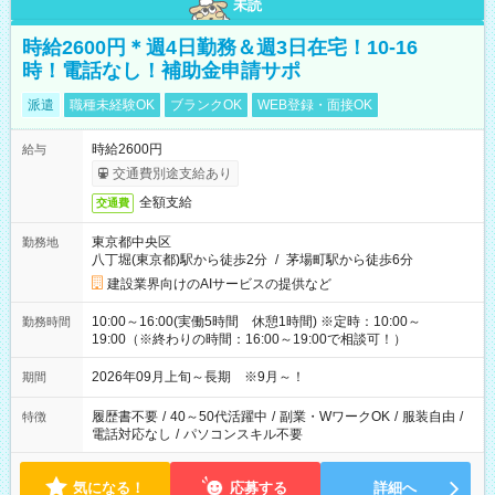
未読
時給2600円＊週4日勤務＆週3日在宅！10-16
時！電話なし！補助金申請サポ
派遣
職種未経験OK
ブランクOK
WEB登録・面接OK
時給2600円
給与
交通費別途支給あり
全額支給
交通費
東京都中央区
勤務地
八丁堀(東京都)駅から徒歩2分
/
茅場町駅から徒歩6分
建設業界向けのAIサービスの提供など
10:00～16:00(実働5時間 休憩1時間) ※定時：10:00～
勤務時間
19:00（※終わりの時間：16:00～19:00で相談可！）
2026年09月上旬～長期 ※9月～！
期間
履歴書不要
/
40～50代活躍中
/
副業・WワークOK
/
服装自由
/
特徴
電話対応なし
/
パソコンスキル不要
気になる！
応募する
詳細へ