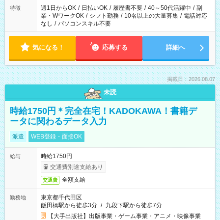
週1日からOK
/
日払いOK
/
履歴書不要
/
40～50代活躍中
/
副
特徴
業・WワークOK
/
シフト勤務
/
10名以上の大量募集
/
電話対応
なし
/
パソコンスキル不要
気になる！
応募する
詳細へ
掲載日：2026.08.07
未読
時給1750円＊完全在宅！KADOKAWA！書籍デ
ータに関わるデータ入力
派遣
WEB登録・面接OK
時給1750円
給与
交通費別途支給あり
全額支給
交通費
東京都千代田区
勤務地
飯田橋駅から徒歩3分
/
九段下駅から徒歩7分
【大手出版社】出版事業・ゲーム事業・アニメ・映像事業