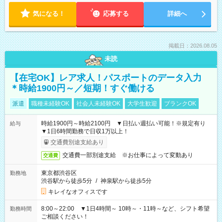
気になる！
応募する
詳細へ
掲載日：2026.08.05
未読
【在宅OK】レア求人！パスポートのデータ入力
＊時給1900円～／短期！すぐ働ける
派遣
職種未経験OK
社会人未経験OK
大学生歓迎
ブランクOK
時給1900円～時給2100円 ▼日払い週払い可能！※規定有り
給与
▼1日6時間勤務で日収1万以上！
交通費別途支給あり
交通費一部別途支給 ※お仕事によって変動あり
交通費
東京都渋谷区
勤務地
渋谷駅から徒歩5分
/
神泉駅から徒歩5分
キレイなオフィスです
8:00～22:00 ▼1日4時間～ 10時～・11時～など、シフト希望
勤務時間
ご相談ください！