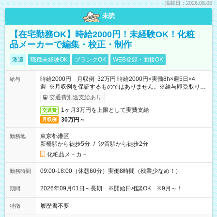
掲載日：2026.08.06
未読
【在宅勤務OK】時給2000円！未経験OK！化粧
品メーカーで編集・校正・制作
派遣
職種未経験OK
ブランクOK
WEB登録・面接OK
時給2000円 月収例 32万円 時給2000円×実働8h×週5日×4
給与
週 ※月収例を保証するものではありません。※給与即受取りサ
ービス利用可（利用条件有）
交通費別途支給あり
1ヶ月3万円を上限として実費支給
交通費
30万円～
月収例
東京都港区
勤務地
新橋駅から徒歩5分
/
汐留駅から徒歩2分
化粧品メ－カ－
09:00-18:00（休憩60分）実働8時間（残業少なめ！）
勤務時間
2026年09月01日～長期 ※開始日相談OK ※9月～！
期間
履歴書不要
特徴