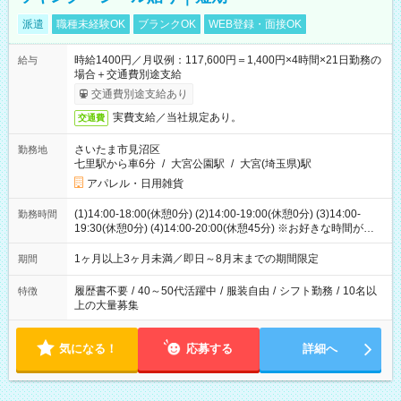
派遣
職種未経験OK
ブランクOK
WEB登録・面接OK
時給1400円／月収例：117,600円＝1,400円×4時間×21日勤務の
給与
場合＋交通費別途支給
交通費別途支給あり
実費支給／当社規定あり。
交通費
さいたま市見沼区
勤務地
七里駅から車6分
/
大宮公園駅
/
大宮(埼玉県)駅
アパレル・日用雑貨
(1)14:00-18:00(休憩0分) (2)14:00-19:00(休憩0分) (3)14:00-
勤務時間
19:30(休憩0分) (4)14:00-20:00(休憩45分) ※お好きな時間が選べ
ます
1ヶ月以上3ヶ月未満／即日～8月末までの期間限定
期間
履歴書不要
/
40～50代活躍中
/
服装自由
/
シフト勤務
/
10名以
特徴
上の大量募集
気になる！
応募する
詳細へ