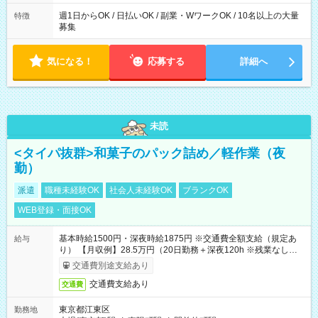
週1日からOK / 日払いOK / 副業・WワークOK / 10名以上の大量
特徴
募集
気になる！
応募する
詳細へ
未読
<タイパ抜群>和菓子のパック詰め／軽作業（夜
勤）
派遣
職種未経験OK
社会人未経験OK
ブランクOK
WEB登録・面接OK
基本時給1500円・深夜時給1875円 ※交通費全額支給（規定あ
給与
り） 【月収例】28.5万円（20日勤務＋深夜120h ※残業なしの場
合）
交通費別途支給あり
交通費支給あり
交通費
東京都江東区
勤務地