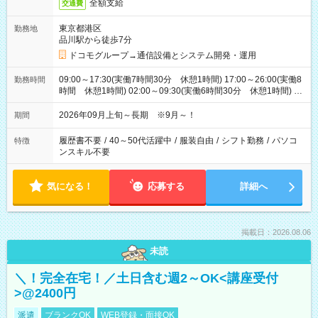
全額支給
交通費
東京都港区
勤務地
品川駅から徒歩7分
ドコモグループ→通信設備とシステム開発・運用
09:00～17:30(実働7時間30分 休憩1時間) 17:00～26:00(実働8
勤務時間
時間 休憩1時間) 02:00～09:30(実働6時間30分 休憩1時間) ※
日勤は就業時間1/夜勤は就業時間2.3を連続で行って頂きます
2026年09月上旬～長期 ※9月～！
期間
履歴書不要
/
40～50代活躍中
/
服装自由
/
シフト勤務
/
パソコ
特徴
ンスキル不要
気になる！
応募する
詳細へ
掲載日：2026.08.06
未読
＼！完全在宅！／土日含む週2～OK<講座受付
>@2400円
派遣
ブランクOK
WEB登録・面接OK