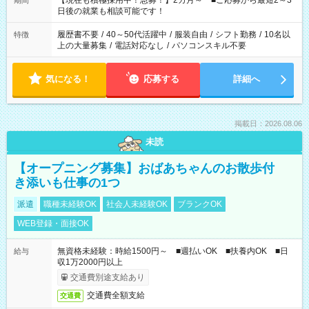
【現在も積極採用中！急募！】2カ月～ ■ご応募から最短2～3
期間
の方へ 今ご覧のお仕事で希望する勤務時間と、もう1つのお仕事
日後の就業も相談可能です！
の勤務時間。 合計で週40時間を超える場合は応募できません。
履歴書不要
/
40～50代活躍中
/
服装自由
/
シフト勤務
/
10名以
特徴
上の大量募集
/
電話対応なし
/
パソコンスキル不要
気になる！
応募する
詳細へ
掲載日：2026.08.06
未読
【オープニング募集】おばあちゃんのお散歩付
き添いも仕事の1つ
派遣
職種未経験OK
社会人未経験OK
ブランクOK
WEB登録・面接OK
無資格未経験：時給1500円～ ■週払いOK ■扶養内OK ■日
給与
収1万2000円以上
交通費別途支給あり
交通費全額支給
交通費