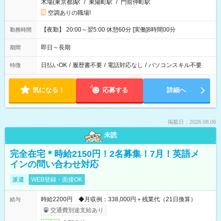
木場(東京都)駅
/
東陽町駅
/
門前仲町駅
空調ありの職場!
【夜勤】 20:00～翌5:00 休憩60分 [実働]8時間00分
勤務時間
即日～長期
期間
日払いOK
/
履歴書不要
/
電話対応なし
/
パソコンスキル不要
特徴
気になる！
応募する
詳細へ
掲載日：2026.08.06
未読
完全在宅＊時給2150円！2名募集！7月！英語メ
インの問い合わせ対応
派遣
WEB登録・面接OK
時給2200円 ◆月収例：338,000円＋残業代（21日換算）
給与
交通費別途支給あり