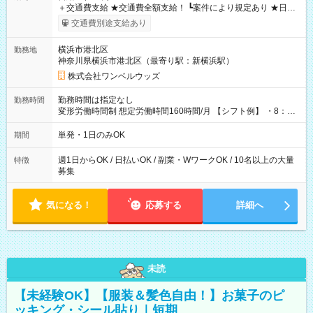
＋交通費支給 ★交通費全額支給！ ┗案件により規定あり ★日払
いOK！（規定あり） ┗働いたその日に現金GET♪ お仕事後はコ
交通費別途支給あり
ンビニATMから 日払い分を引き落とせます！ 【試用期間】試
用期間なし
横浜市港北区
勤務地
神奈川県横浜市港北区（最寄り駅：新横浜駅）
株式会社ワンベルウッズ
勤務時間は指定なし
勤務時間
変形労働時間制 想定労働時間160時間/月 【シフト例】 ・8：00
～21：00
単発・1日のみOK
期間
週1日からOK / 日払いOK / 副業・WワークOK / 10名以上の大量
特徴
募集
気になる！
応募する
詳細へ
未読
【未経験OK】【服装＆髪色自由！】お菓子のピ
ッキング・シール貼り｜短期