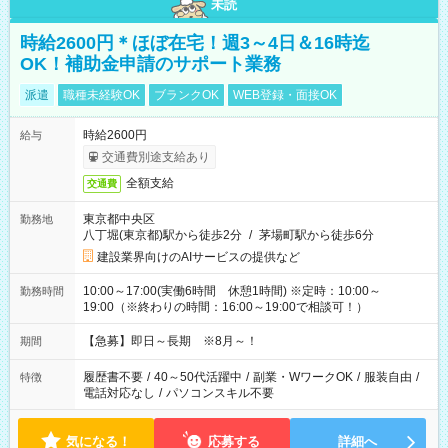
未読
時給2600円＊ほぼ在宅！週3～4日＆16時迄
OK！補助金申請のサポート業務
派遣
職種未経験OK
ブランクOK
WEB登録・面接OK
時給2600円
給与
交通費別途支給あり
全額支給
交通費
東京都中央区
勤務地
八丁堀(東京都)駅から徒歩2分
/
茅場町駅から徒歩6分
建設業界向けのAIサービスの提供など
10:00～17:00(実働6時間 休憩1時間) ※定時：10:00～
勤務時間
19:00（※終わりの時間：16:00～19:00で相談可！）
【急募】即日～長期 ※8月～！
期間
履歴書不要
/
40～50代活躍中
/
副業・WワークOK
/
服装自由
/
特徴
電話対応なし
/
パソコンスキル不要
気になる！
応募する
詳細へ