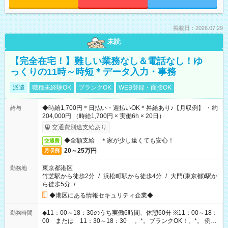
掲載日：2026.07.29
未読
【完全在宅！】難しい業務なし＆電話なし！ゆ
っくりの11時～時短＊データ入力・事務
派遣
職種未経験OK
ブランクOK
WEB登録・面接OK
◆時給1,700円＊日払い・週払いOK＊昇給あり♪【月収例】 ・約
給与
204,000円 （時給1,700円 × 実働6h × 20日）
交通費別途支給あり
◆全額支給 ＊家が少し遠くても安心！
交通費
20～25万円
月収例
東京都港区
勤務地
竹芝駅から徒歩2分
/
浜松町駅から徒歩4分
/
大門(東京都)駅か
ら徒歩5分
/
…
◆港区にある情報セキュリティ企業◆
◆11：00～18：30のうち実働6時間、休憩60分 ※11：00～18：
勤務時間
00 または 11：30～18：30 。*。ブランクOK！。*。 例え