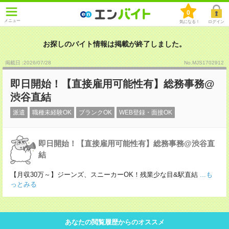
0
メニュー
気になる！
ログイン
お探しのバイト情報は掲載が終了しました。
掲載日 :2026
/
07
/
28
No.MJS1702912
即日開始！【直接雇用可能性有】総務事務@
渋谷直結
派遣
職種未経験OK
ブランクOK
WEB登録・面接OK
即日開始！【直接雇用可能性有】総務事務@渋谷直
結
【月収30万～】ジーンズ、スニーカーOK！残業少な目&駅直結
...も
っとみる
あなたの閲覧履歴からのオススメ