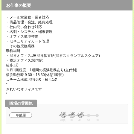
お仕事の概要
・メール室業務・業者対応
・備品管理・発注、経費処理
・社内問い合わせ対応
・名刺・システム・端末管理
・オフィス環境整備
・セキュリティカード管理
・その他庶務業務
勤務場所
・渋谷オフィス:JR渋谷駅直結(渋谷スクランブルスクエア)
・横浜オフィス:関内駅
徒歩1分
※月1回程度、1週間の横浜勤務あり(交代制)
横浜勤務時:9:30～18:30(休憩1時間)
→チーム構成:渋谷6名・横浜1名
*
きれいなオフィスです
*
職場の雰囲気
年齢層
20代
30
40
50
60