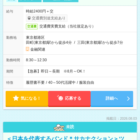
時給2400円＋交
給与
交通費別途支給あり
交通費実費支給（当社規定あり）
交通費
東京都港区
勤務地
田町(東京都)駅から徒歩4分
/
三田(東京都)駅から徒歩7分
金融関連
8:30～12:30
勤務時間
【急募】即日～長期 ※8月～OK！
期間
履歴書不要
/
40～50代活躍中
/
服装自由
特徴
気になる！
応募する
詳細へ
掲載日：2026.08.03
未読
＜日本を代表するバンド＊サカナクション＞ツ