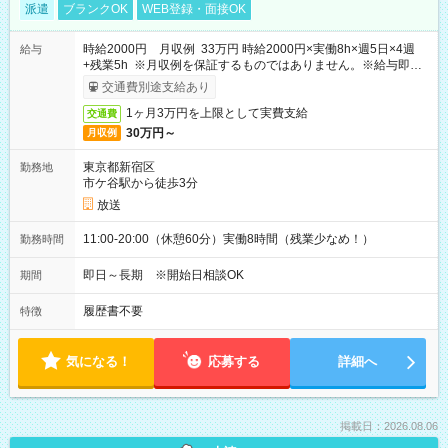
派遣
ブランクOK
WEB登録・面接OK
時給2000円 月収例 33万円 時給2000円×実働8h×週5日×4週
給与
+残業5h ※月収例を保証するものではありません。※給与即受
取りサービス利用可（利用条件有）
交通費別途支給あり
1ヶ月3万円を上限として実費支給
交通費
30万円～
月収例
東京都新宿区
勤務地
市ケ谷駅から徒歩3分
放送
11:00-20:00（休憩60分）実働8時間（残業少なめ！）
勤務時間
即日～長期 ※開始日相談OK
期間
履歴書不要
特徴
気になる！
応募する
詳細へ
掲載日：2026.08.06