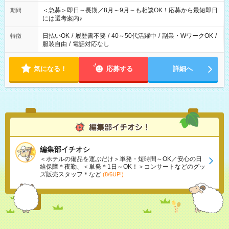
ば前職が、 在宅/財団法人/事務/コールセンター/受付/販売/カフェ
スタッフ スイーツ販売/ホテルフロント/化粧品販売/など 様々な
＜急募＞即日～長期／8月～9月～も相談OK！応募から最短即日
期間
業界から入社して活躍されています♪
には選考案内♪
日払いOK
/
履歴書不要
/
40～50代活躍中
/
副業・WワークOK
/
特徴
服装自由
/
電話対応なし
気になる！
応募する
詳細へ
編集部イチオシ
＜ホテルの備品を運ぶだけ＞単発・短時間～OK／安心の日
給保障＊夜勤、＜単発＊1日～OK！＞コンサートなどのグッ
ズ販売スタッフ＊など
(8/6UP!)