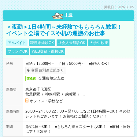
掲載日：2026.08.05
未読
＜夜勤＞1日4時間～未経験でももちろん歓迎！
イベント会場でイスや机の運搬のお仕事
アルバイト
職種未経験OK
社会人未経験OK
大学生歓迎
ブランクOK
WEB登録・面接OK
日給：12500円～ 半日：5000円～ ■日払いOK！
給与
交通費別途支給あり
交通費規定支給
交通費
東京都千代田区
勤務地
秋葉原駅
/
神保町駅
/
麹町駅
/
…
オフィス・学校など
20:00～24：00 22：00～翌7:00 …など1日4時間～OK！ その他
勤務時間
シフトもございます！ お気軽にご相談ください！
激短1日～OK！ ■もちろん即日スタートもOK！ ■曜日・日数
期間
はアナタ次第！