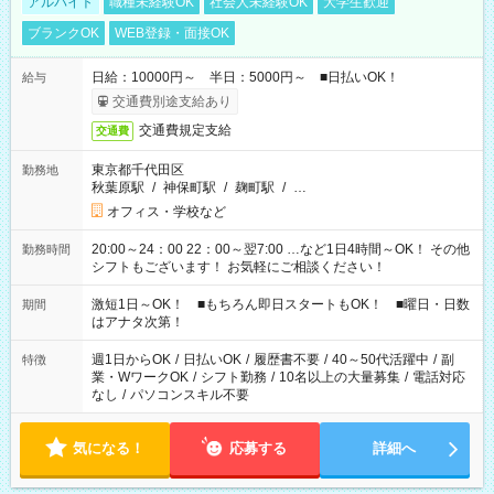
アルバイト
職種未経験OK
社会人未経験OK
大学生歓迎
ブランクOK
WEB登録・面接OK
日給：10000円～ 半日：5000円～ ■日払いOK！
給与
交通費別途支給あり
交通費規定支給
交通費
東京都千代田区
勤務地
秋葉原駅
/
神保町駅
/
麹町駅
/
…
オフィス・学校など
20:00～24：00 22：00～翌7:00 …など1日4時間～OK！ その他
勤務時間
シフトもございます！ お気軽にご相談ください！
激短1日～OK！ ■もちろん即日スタートもOK！ ■曜日・日数
期間
はアナタ次第！
週1日からOK
/
日払いOK
/
履歴書不要
/
40～50代活躍中
/
副
特徴
業・WワークOK
/
シフト勤務
/
10名以上の大量募集
/
電話対応
なし
/
パソコンスキル不要
気になる！
応募する
詳細へ