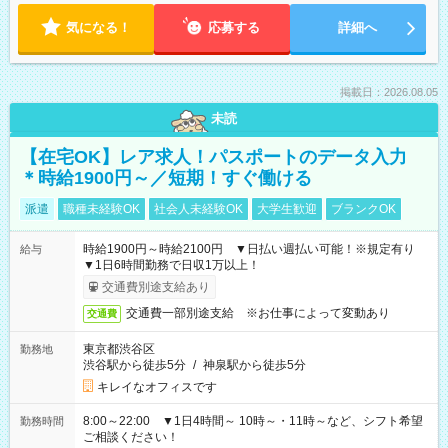
気になる！
応募する
詳細へ
掲載日：2026.08.05
未読
【在宅OK】レア求人！パスポートのデータ入力
＊時給1900円～／短期！すぐ働ける
派遣
職種未経験OK
社会人未経験OK
大学生歓迎
ブランクOK
時給1900円～時給2100円 ▼日払い週払い可能！※規定有り
給与
▼1日6時間勤務で日収1万以上！
交通費別途支給あり
交通費一部別途支給 ※お仕事によって変動あり
交通費
東京都渋谷区
勤務地
渋谷駅から徒歩5分
/
神泉駅から徒歩5分
キレイなオフィスです
8:00～22:00 ▼1日4時間～ 10時～・11時～など、シフト希望
勤務時間
ご相談ください！