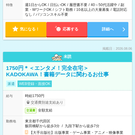
週1日からOK
/
日払いOK
/
履歴書不要
/
40～50代活躍中
/
副
特徴
業・WワークOK
/
シフト勤務
/
10名以上の大量募集
/
電話対応
なし
/
パソコンスキル不要
気になる！
応募する
詳細へ
掲載日：2026.08.06
未読
1750円＊＜エンタメ！完全在宅＞
KADOKAWA！書籍データに関わるお仕事
派遣
WEB登録・面接OK
時給1750円
給与
交通費別途支給あり
全額支給
交通費
東京都千代田区
勤務地
飯田橋駅から徒歩3分
/
九段下駅から徒歩7分
【大手出版社】出版事業・ゲーム事業・アニメ・映像事業