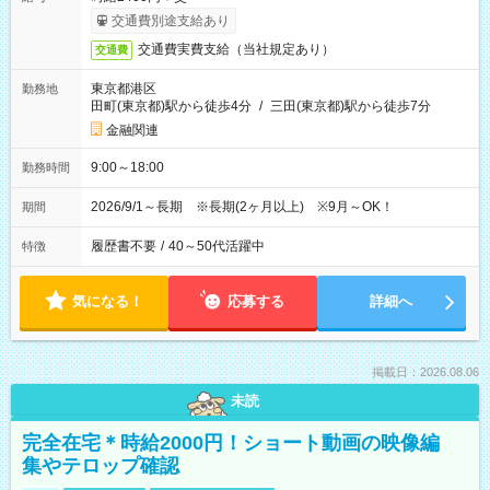
交通費別途支給あり
交通費実費支給（当社規定あり）
交通費
東京都港区
勤務地
田町(東京都)駅から徒歩4分
/
三田(東京都)駅から徒歩7分
金融関連
9:00～18:00
勤務時間
2026/9/1～長期 ※長期(2ヶ月以上) ※9月～OK！
期間
履歴書不要
/
40～50代活躍中
特徴
気になる！
応募する
詳細へ
掲載日：2026.08.06
未読
完全在宅＊時給2000円！ショート動画の映像編
集やテロップ確認