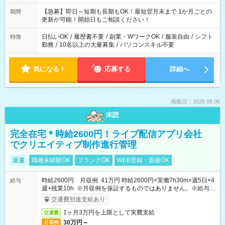
【急募】即日～短期も長期もOK！最短翌月末まで 1か月ごとの
期間
更新が可能！開始日もご相談ください！
日払いOK
/
履歴書不要
/
副業・WワークOK
/
服装自由
/
シフト
特徴
勤務
/
10名以上の大量募集
/
パソコンスキル不要
気になる！
応募する
詳細へ
掲載日：2026.08.06
未読
完全在宅＊時給2600円！ライブ配信アプリ会社
でクリエイティブ制作進行管理
派遣
職種未経験OK
ブランクOK
WEB登録・面接OK
時給2600円 月収例 41万円 時給2600円×実働7h30m×週5日×4
給与
週+残業10h ※月収例を保証するものではありません。※給与即
受取りサービス利用可（利用条件有）
交通費別途支給あり
1ヶ月3万円を上限として実費支給
交通費
30万円～
月収例