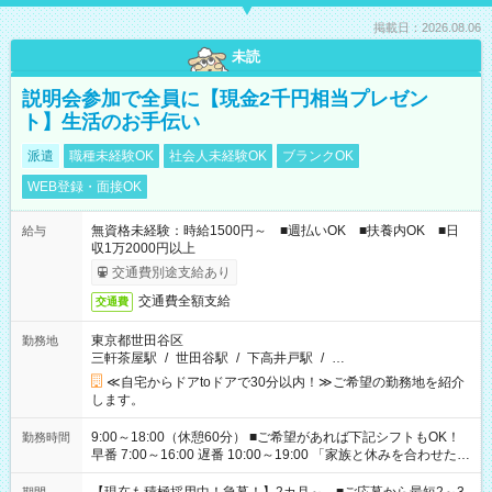
掲載日：2026.08.06
未読
説明会参加で全員に【現金2千円相当プレゼン
ト】生活のお手伝い
派遣
職種未経験OK
社会人未経験OK
ブランクOK
WEB登録・面接OK
無資格未経験：時給1500円～ ■週払いOK ■扶養内OK ■日
給与
収1万2000円以上
交通費別途支給あり
交通費全額支給
交通費
東京都世田谷区
勤務地
三軒茶屋駅
/
世田谷駅
/
下高井戸駅
/
…
≪自宅からドアtoドアで30分以内！≫ご希望の勤務地を紹介
します。
9:00～18:00（休憩60分） ■ご希望があれば下記シフトもOK！
勤務時間
早番 7:00～16:00 遅番 10:00～19:00 「家族と休みを合わせた
い」 「余裕を持って夕飯の準備がしたい」 「できれば残業はし
たくない」 など、ご希望を教えてくださいね。 ※Wワーク希望