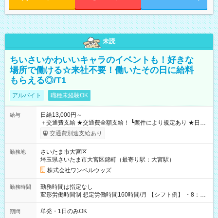
未読
ちいさいかわいいキャラのイベントも！好きな
場所で働ける☆来社不要！働いたその日に給料
もらえる◎/T1
アルバイト
職種未経験OK
日給13,000円～
給与
＋交通費支給 ★交通費全額支給！ ┗案件により規定あり ★日払
いOK！（規定あり） ┗働いたその日に現金GET♪ お仕事後はコ
交通費別途支給あり
ンビニATMから 日払い分を引き落とせます！ 【試用期間】試
用期間なし
さいたま市大宮区
勤務地
埼玉県さいたま市大宮区錦町（最寄り駅：大宮駅）
株式会社ワンベルウッズ
勤務時間は指定なし
勤務時間
変形労働時間制 想定労働時間160時間/月 【シフト例】 ・8：00
～21：00
単発・1日のみOK
期間