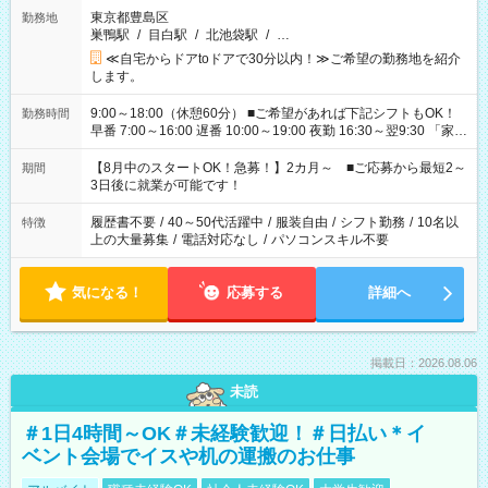
東京都豊島区
勤務地
巣鴨駅
/
目白駅
/
北池袋駅
/
…
≪自宅からドアtoドアで30分以内！≫ご希望の勤務地を紹介
します。
9:00～18:00（休憩60分） ■ご希望があれば下記シフトもOK！
勤務時間
早番 7:00～16:00 遅番 10:00～19:00 夜勤 16:30～翌9:30 「家族
と休みを合わせたい」 「余裕を持って夕飯の準備がしたい」
「できれば残業はしたくない」 など、ご希望を教えてください
【8月中のスタートOK！急募！】2カ月～ ■ご応募から最短2～
期間
ね。 ※Wワーク希望の方へ 今ご覧のお仕事で希望する勤務時間
3日後に就業が可能です！
と、もう1つのお仕事の勤務時間。 合計で週40時間を超える場
合は応募できません。
履歴書不要
/
40～50代活躍中
/
服装自由
/
シフト勤務
/
10名以
特徴
上の大量募集
/
電話対応なし
/
パソコンスキル不要
気になる！
応募する
詳細へ
掲載日：2026.08.06
未読
＃1日4時間～OK＃未経験歓迎！＃日払い＊イ
ベント会場でイスや机の運搬のお仕事