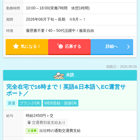
10:00～18:00(実働7時間 休憩1時間)
勤務時間
2026年08月下旬～長期 ※8月～！
期間
履歴書不要
/
40～50代活躍中
/
服装自由
特徴
気になる！
応募する
詳細へ
掲載日：2026.08.05
未読
完全在宅で16時まで！英語&日本語＼EC運営サ
ポート／
派遣
ブランクOK
WEB登録・面接OK
時給2450円＋交
給与
交通費別途支給あり
出社時の通勤交通費支給
交通費