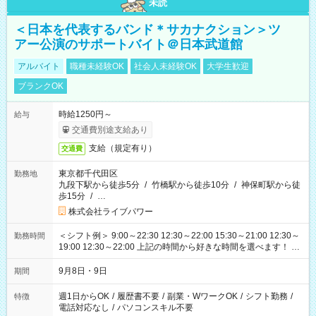
未読
＜日本を代表するバンド＊サカナクション＞ツ
アー公演のサポートバイト＠日本武道館
アルバイト
職種未経験OK
社会人未経験OK
大学生歓迎
ブランクOK
時給1250円～
給与
交通費別途支給あり
支給（規定有り）
交通費
東京都千代田区
勤務地
九段下駅から徒歩5分
/
竹橋駅から徒歩10分
/
神保町駅から徒
歩15分
/
…
株式会社ライブパワー
＜シフト例＞ 9:00～22:30 12:30～22:00 15:30～21:00 12:30～
勤務時間
19:00 12:30～22:00 上記の時間から好きな時間を選べます！ ※
時間は変更となる可能性があります
9月8日・9日
期間
週1日からOK
/
履歴書不要
/
副業・WワークOK
/
シフト勤務
/
特徴
電話対応なし
/
パソコンスキル不要