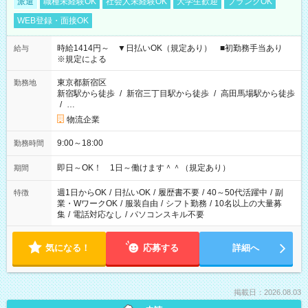
派遣
職種未経験OK
社会人未経験OK
大学生歓迎
ブランクOK
WEB登録・面接OK
時給1414円～ ▼日払いOK（規定あり） ■初勤務手当あり
給与
※規定による
東京都新宿区
勤務地
新宿駅から徒歩
/
新宿三丁目駅から徒歩
/
高田馬場駅から徒歩
/
…
物流企業
9:00～18:00
勤務時間
即日～OK！ 1日～働けます＾＾（規定あり）
期間
週1日からOK
/
日払いOK
/
履歴書不要
/
40～50代活躍中
/
副
特徴
業・WワークOK
/
服装自由
/
シフト勤務
/
10名以上の大量募
集
/
電話対応なし
/
パソコンスキル不要
気になる！
応募する
詳細へ
掲載日：2026.08.03