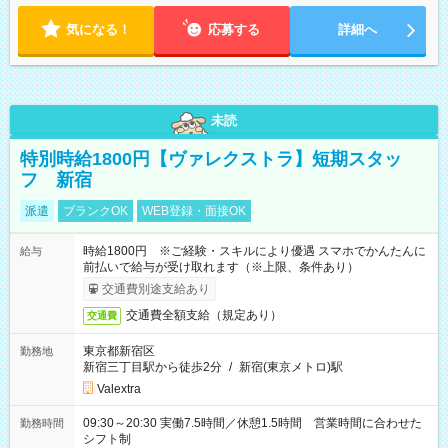
気になる！
応募する
詳細へ
未読
特別時給1800円【ヴァレクストラ】短期スタッ
フ 新宿
派遣
ブランクOK
WEB登録・面接OK
時給1800円 ※ご経験・スキルにより優遇 スマホでかんたんに
給与
前払いで給与が受け取れます（※上限、条件あり）
交通費別途支給あり
交通費全額支給（規定あり）
交通費
東京都新宿区
勤務地
新宿三丁目駅から徒歩2分
/
新宿(東京メトロ)駅
Valextra
09:30～20:30 実働7.5時間／休憩1.5時間 営業時間に合わせた
勤務時間
シフト制