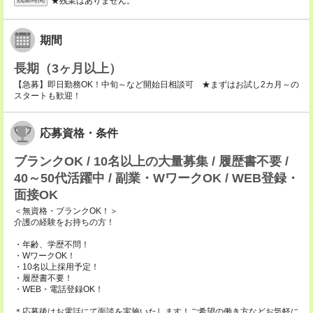
★残業はありません。
期間
長期（3ヶ月以上）
【急募】即日勤務OK！中旬～など開始日相談可 ★まずはお試し2カ月～の
スタートも歓迎！
応募資格・条件
ブランクOK / 10名以上の大量募集 / 履歴書不要 /
40～50代活躍中 / 副業・WワークOK / WEB登録・
面接OK
＜無資格・ブランクOK！＞
介護の経験をお持ちの方！
・年齢、学歴不問！
・WワークOK！
・10名以上採用予定！
・履歴書不要！
・WEB・電話登録OK！
＊応募後はお電話にて面談を実施いたします！ご希望の働き方などお気軽に