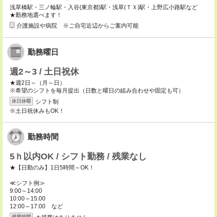
浅草橋駅・三ノ輪駅・入谷(東京都)駅・浅草(ＴＸ)駅・上野広小路駅など
★勤務地選べます！
介護施設や病院 ※ご自宅近辺からご案内可能
勤務曜日
週2～3 / 土日祝休
★週2日～（月～日）
※希望のシフトを毎月提出（日数と曜日の組み合わせや固定も可）
シフト制
休日休暇
※土日祝休みもOK！
勤務時間
5ｈ以内OK / シフト勤務 / 残業なし
★【日勤のみ】1日5時間～OK！
≪シフト例≫
9:00～14:00
10:00～15:00
12:00～17:00 など
残業時間