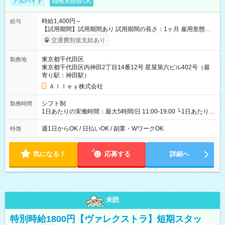
アルバイト
職種未経験OK
時給1,400円～
給与
【試用期間】試用期間あり 試用期間の長さ：1ヶ月 雇用形態、
給与は本採用時と同じです。
交通費別途支給あり
東京都千代田区
勤務地
東京都千代田区内神田2丁目14番12号 星屋第六ビル402号（最
寄り駅：神田駅）
Ａｌｌｅｙ株式会社
シフト制
勤務時間
1日あたりの実働時間：最大5時間/日 11:00-19:00 └1日あたりの
実働時間：1-5時間 └上記の時間帯内であれば、いつでも勤務可
能！ └平日・土曜日の中で、お好きな曜日でご勤務いただけま
週1日からOK / 日払いOK / 副業・WワークOK
特徴
す！ 【シフト例】 ・11:00～14:00 ・16:30～19:00 ・13:00～
18:00 などのように、自由な働き方が可能なお仕事です！
気になる！
応募する
詳細へ
未読
特別時給1800円【ヴァレクストラ】短期スタッ