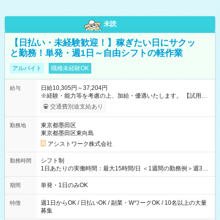
未読
【日払い・未経験歓迎！】稼ぎたい日にサクッ
と勤務！単発・週1日～自由シフトの軽作業
アルバイト
職種未経験OK
日給10,305円～37,204円
給与
※経験・能力等を考慮の上、加給・優遇いたします。 【試用期
間】試用期間なし
交通費別途支給あり
東京都墨田区
勤務地
東京都墨田区東向島
アシストワーク株式会社
シフト制
勤務時間
1日あたりの実働時間：最大15時間/日 ＜1週間の勤務例＞週3回
勤務 勤務：月・水・金 休み：火・木・土・日 好きな時にお仕事
可能です！ ※1日あたりの最大実働時間は日勤、夜勤共に勤務し
単発・1日のみOK
期間
た時間になります。
週1日からOK / 日払いOK / 副業・WワークOK / 10名以上の大量
特徴
募集