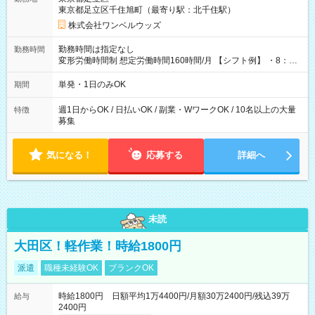
東京都足立区千住旭町（最寄り駅：北千住駅）
株式会社ワンベルウッズ
勤務時間は指定なし
勤務時間
変形労働時間制 想定労働時間160時間/月 【シフト例】 ・8：00
～21：00
単発・1日のみOK
期間
週1日からOK / 日払いOK / 副業・WワークOK / 10名以上の大量
特徴
募集
気になる！
応募する
詳細へ
未読
大田区！軽作業！時給1800円
派遣
職種未経験OK
ブランクOK
時給1800円 日額平均1万4400円/月額30万2400円/残込39万
給与
2400円