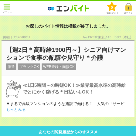
0
メニュー
気になる！
ログイン
お探しのバイト情報は掲載が終了しました。
掲載日 :2026
/
08
/
01
No.CRSTF東京_113・SNR【本社】
【週2日＊高時給1900円～】シニア向けマン
ションで食事の配膳や見守り＊介護
派遣
ブランクOK
WEB登録・面接OK
≪1日5時間～の時短OK！≫業界最高水準の高時給
でとにかく稼げる＊日払いもOK！
▼まるで高級マンションのような施設で働ける！ 人気の「サービ
...
もっとみる
あなたの閲覧履歴からのオススメ