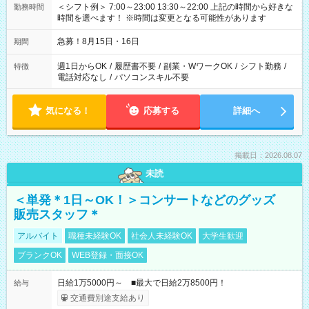
＜シフト例＞ 7:00～23:00 13:30～22:00 上記の時間から好きな
勤務時間
時間を選べます！ ※時間は変更となる可能性があります
急募！8月15日・16日
期間
週1日からOK
/
履歴書不要
/
副業・WワークOK
/
シフト勤務
/
特徴
電話対応なし
/
パソコンスキル不要
気になる！
応募する
詳細へ
掲載日：2026.08.07
未読
＜単発＊1日～OK！＞コンサートなどのグッズ
販売スタッフ＊
アルバイト
職種未経験OK
社会人未経験OK
大学生歓迎
ブランクOK
WEB登録・面接OK
日給1万5000円～ ■最大で日給2万8500円！
給与
交通費別途支給あり