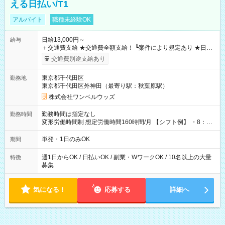
える日払い/T1
アルバイト
職種未経験OK
日給13,000円～
給与
＋交通費支給 ★交通費全額支給！ ┗案件により規定あり ★日払
いOK！（規定あり） ┗働いたその日に現金GET♪ お仕事後はコ
交通費別途支給あり
ンビニATMから 日払い分を引き落とせます！ 【試用期間】試
用期間なし
東京都千代田区
勤務地
東京都千代田区外神田（最寄り駅：秋葉原駅）
株式会社ワンベルウッズ
勤務時間は指定なし
勤務時間
変形労働時間制 想定労働時間160時間/月 【シフト例】 ・8：00
～21：00
単発・1日のみOK
期間
週1日からOK / 日払いOK / 副業・WワークOK / 10名以上の大量
特徴
募集
気になる！
応募する
詳細へ