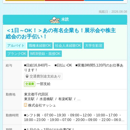
掲載日：2026.08.08
未読
＜1日～OK！＞あの有名企業も！展示会や株主
総会のお手伝い！
アルバイト
職種未経験OK
社会人未経験OK
大学生歓迎
ブランクOK
WEB登録・面接OK
■日給16,840円～ ■日払いOK ■実働3時間5,120円のお仕事あ
給与
ります！
交通費別途支給あり
一部支給
交通費
東京都千代田区
勤務地
東京駅
/
水道橋駅
/
有楽町駅
/
…
株式会社マッシュ
■シフト例 ・07:00～19:30 ・09:00～12:00 ・10:00～17:00 ・
勤務時間
18:00～23:00 ・19:00～07:00 ・20:00～09:00 ・22:00～06:00
etc ★最短で3時間で5,120円のお仕事から 15時間で2万円近く稼
げるお仕事も！ ご希望のお時間に合わせてご紹介！ ※シフトは
■１日のみ・1回だけお仕事OK！
期間