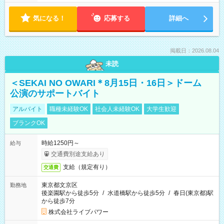
気になる！
応募する
詳細へ
掲載日：2026.08.04
未読
＜SEKAI NO OWARI＊8月15日・16日＞ドーム
公演のサポートバイト
アルバイト
職種未経験OK
社会人未経験OK
大学生歓迎
ブランクOK
時給1250円～
給与
交通費別途支給あり
支給（規定有り）
交通費
東京都文京区
勤務地
後楽園駅から徒歩5分
/
水道橋駅から徒歩5分
/
春日(東京都)駅
から徒歩7分
株式会社ライブパワー