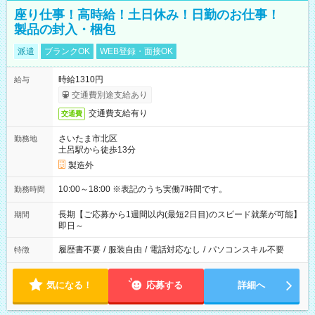
座り仕事！高時給！土日休み！日勤のお仕事！
製品の封入・梱包
派遣
ブランクOK
WEB登録・面接OK
時給1310円
給与
交通費別途支給あり
交通費支給有り
交通費
さいたま市北区
勤務地
土呂駅から徒歩13分
製造外
10:00～18:00 ※表記のうち実働7時間です。
勤務時間
長期【ご応募から1週間以内(最短2日目)のスピード就業が可能】
期間
即日～
履歴書不要
/
服装自由
/
電話対応なし
/
パソコンスキル不要
特徴
気になる！
応募する
詳細へ