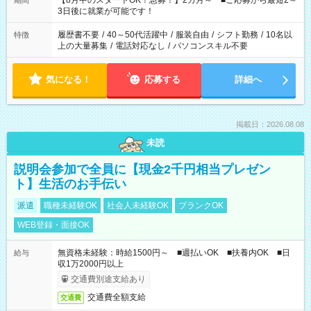
【8月中のスタートOK！急募！】2カ月～ ■ご応募から最短2～
期間
ね。 ※Wワーク希望の方へ 今ご覧のお仕事で希望する勤務時間
3日後に就業が可能です！
と、もう1つのお仕事の勤務時間。 合計で週40時間を超える場
合は応募できません。
履歴書不要
/
40～50代活躍中
/
服装自由
/
シフト勤務
/
10名以
特徴
上の大量募集
/
電話対応なし
/
パソコンスキル不要
気になる！
応募する
詳細へ
掲載日：2026.08.08
未読
説明会参加で全員に【現金2千円相当プレゼン
ト】生活のお手伝い
派遣
職種未経験OK
社会人未経験OK
ブランクOK
WEB登録・面接OK
無資格未経験：時給1500円～ ■週払いOK ■扶養内OK ■日
給与
収1万2000円以上
交通費別途支給あり
交通費全額支給
交通費