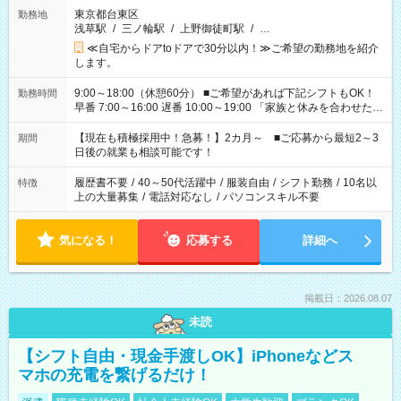
東京都台東区
勤務地
浅草駅
/
三ノ輪駅
/
上野御徒町駅
/
…
≪自宅からドアtoドアで30分以内！≫ご希望の勤務地を紹介
します。
9:00～18:00（休憩60分） ■ご希望があれば下記シフトもOK！
勤務時間
早番 7:00～16:00 遅番 10:00～19:00 「家族と休みを合わせた
い」 「余裕を持って夕飯の準備がしたい」 「できれば残業はし
たくない」 など、ご希望を教えてくださいね。 ※Wワーク希望
【現在も積極採用中！急募！】2カ月～ ■ご応募から最短2～3
期間
の方へ 今ご覧のお仕事で希望する勤務時間と、もう1つのお仕事
日後の就業も相談可能です！
の勤務時間。 合計で週40時間を超える場合は応募できません。
履歴書不要
/
40～50代活躍中
/
服装自由
/
シフト勤務
/
10名以
特徴
上の大量募集
/
電話対応なし
/
パソコンスキル不要
気になる！
応募する
詳細へ
掲載日：2026.08.07
未読
【シフト自由・現金手渡しOK】iPhoneなどス
マホの充電を繋げるだけ！