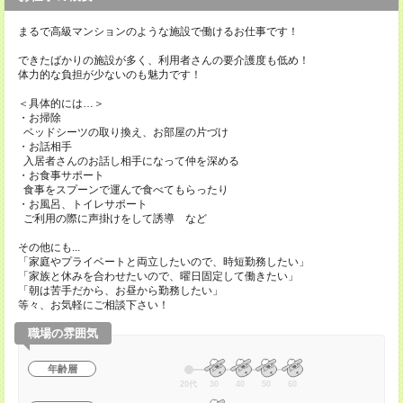
まるで高級マンションのような施設で働けるお仕事です！
できたばかりの施設が多く、利用者さんの要介護度も低め！
体力的な負担が少ないのも魅力です！
＜具体的には…＞
・お掃除
ベッドシーツの取り換え、お部屋の片づけ
・お話相手
入居者さんのお話し相手になって仲を深める
・お食事サポート
食事をスプーンで運んで食べてもらったり
・お風呂、トイレサポート
ご利用の際に声掛けをして誘導 など
その他にも...
「家庭やプライベートと両立したいので、時短勤務したい」
「家族と休みを合わせたいので、曜日固定して働きたい」
「朝は苦手だから、お昼から勤務したい」
等々、お気軽にご相談下さい！
職場の雰囲気
年齢層
20代
30
40
50
60