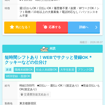
現場によって異なります。 ※勿論、休憩時間はあるのでご安心
ください！
週1日からOK
/
日払いOK
/
履歴書不要
/
副業・WワークOK
/
シ
特徴
フト勤務
/
10名以上の大量募集
/
電話対応なし
/
パソコンスキ
ル不要
気になる！
応募する
詳細へ
掲載日：2026.08.07
未読
短時間シフトあり！WEBでサクッと登録OK＊
クッキーなどの仕分け
派遣
職種未経験OK
社会人未経験OK
大学生歓迎
ブランクOK
WEB登録・面接OK
時給1500円 ■日払い・週払いOK！(規定あり) ■現金日払いも
給与
OK(規定あり)
交通費別途支給あり
東京都新宿区
勤務地