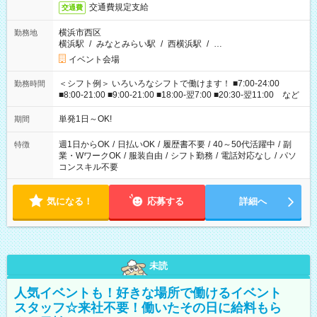
交通費規定支給
交通費
横浜市西区
勤務地
横浜駅
/
みなとみらい駅
/
西横浜駅
/
…
イベント会場
＜シフト例＞ いろいろなシフトで働けます！ ■7:00-24:00
勤務時間
■8:00-21:00 ■9:00-21:00 ■18:00-翌7:00 ■20:30-翌11:00 など
単発1日～OK!
期間
週1日からOK
/
日払いOK
/
履歴書不要
/
40～50代活躍中
/
副
特徴
業・WワークOK
/
服装自由
/
シフト勤務
/
電話対応なし
/
パソ
コンスキル不要
気になる！
応募する
詳細へ
未読
人気イベントも！好きな場所で働けるイベント
スタッフ☆来社不要！働いたその日に給料もら