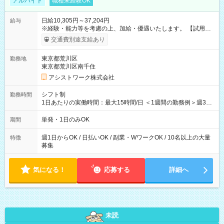
アルバイト
職種未経験OK
日給10,305円～37,204円
給与
※経験・能力等を考慮の上、加給・優遇いたします。 【試用期
間】試用期間なし
交通費別途支給あり
東京都荒川区
勤務地
東京都荒川区南千住
アシストワーク株式会社
シフト制
勤務時間
1日あたりの実働時間：最大15時間/日 ＜1週間の勤務例＞週3回
勤務 勤務：月・水・金 休み：火・木・土・日 好きな時にお仕事
可能です！ ※1日あたりの最大実働時間は日勤、夜勤共に勤務し
単発・1日のみOK
期間
た時間になります。
週1日からOK / 日払いOK / 副業・WワークOK / 10名以上の大量
特徴
募集
気になる！
応募する
詳細へ
未読