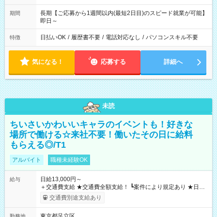
長期【ご応募から1週間以内(最短2日目)のスピード就業が可能】
期間
即日～
日払いOK
/
履歴書不要
/
電話対応なし
/
パソコンスキル不要
特徴
気になる！
応募する
詳細へ
未読
ちいさいかわいいキャラのイベントも！好きな
場所で働ける☆来社不要！働いたその日に給料
もらえる◎/T1
アルバイト
職種未経験OK
日給13,000円～
給与
＋交通費支給 ★交通費全額支給！ ┗案件により規定あり ★日払
いOK！（規定あり） ┗働いたその日に現金GET♪ お仕事後はコ
交通費別途支給あり
ンビニATMから 日払い分を引き落とせます！ 【試用期間】試
用期間なし
東京都足立区
勤務地