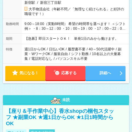
新宿駅
/
新宿三丁目駅
大手物流会社（年齢不問／「無理なく続けられる」と好評の
職場です！）
9:00～18:00（実動8時間） 希望の時間帯を選べます！ ＜シフト
勤務時間
例＞ ・8：30～12：00 ・10：00～19：00 ・17：00～22：00
・13：00～22：00 ・22：00～翌6：00 など
【急募】即日スタートＯＫ！ 単発1日のみから働けます。
期間
週1日からOK
/
日払いOK
/
履歴書不要
/
40～50代活躍中
/
副
特徴
業・WワークOK
/
服装自由
/
シフト勤務
/
10名以上の大量募
集
/
電話対応なし
/
パソコンスキル不要
気になる！
応募する
詳細へ
未読
【座り＆手作業中心】香水shopの梱包スタッ
フ ★副業OK ★週1日からOK ★1日1時間から
OK