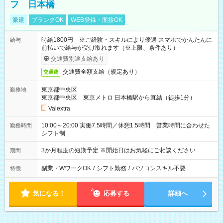
フ 日本橋
派遣
ブランクOK
WEB登録・面接OK
時給1800円 ※ご経験・スキルにより優遇 スマホでかんたんに
給与
前払いで給与が受け取れます（※上限、条件あり）
交通費別途支給あり
交通費全額支給（規定あり）
交通費
東京都中央区
勤務地
東京都中央区 東京メトロ 日本橋駅から直結（徒歩1分）
Valextra
10:00～20:00 実働7.5時間／休憩1.5時間 営業時間に合わせた
勤務時間
シフト制
3か月程度の短期予定 ※開始日はお気軽にご相談ください
期間
副業・WワークOK
/
シフト勤務
/
パソコンスキル不要
特徴
気になる！
応募する
詳細へ