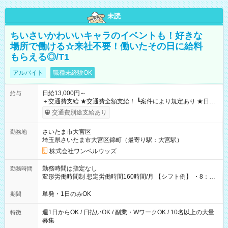
未読
ちいさいかわいいキャラのイベントも！好きな
場所で働ける☆来社不要！働いたその日に給料
もらえる◎/T1
アルバイト
職種未経験OK
日給13,000円～
給与
＋交通費支給 ★交通費全額支給！ ┗案件により規定あり ★日払
いOK！（規定あり） ┗働いたその日に現金GET♪ お仕事後はコ
交通費別途支給あり
ンビニATMから 日払い分を引き落とせます！ 【試用期間】試
用期間なし
さいたま市大宮区
勤務地
埼玉県さいたま市大宮区錦町（最寄り駅：大宮駅）
株式会社ワンベルウッズ
勤務時間は指定なし
勤務時間
変形労働時間制 想定労働時間160時間/月 【シフト例】 ・8：00
～21：00
単発・1日のみOK
期間
週1日からOK / 日払いOK / 副業・WワークOK / 10名以上の大量
特徴
募集