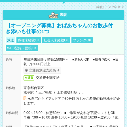
掲載日：2026.08.08
未読
【オープニング募集】おばあちゃんのお散歩付
き添いも仕事の1つ
派遣
職種未経験OK
社会人未経験OK
ブランクOK
WEB登録・面接OK
無資格未経験：時給1500円～ ■週払いOK ■扶養内OK ■日
給与
収1万2000円以上
交通費別途支給あり
交通費全額支給
交通費
東京都台東区
勤務地
浅草駅
/
三ノ輪駅
/
上野御徒町駅
/
…
≪自宅からドアtoドアで30分以内！≫ご希望の勤務地を紹介
します。
9:00～18:00（休憩60分） ■ご希望があれば下記シフトもOK！
勤務時間
早番 7:00～16:00 遅番 10:00～19:00 夜勤 16:30～翌9:30 「家族
と休みを合わせたい」 「余裕を持って夕飯の準備がしたい」
「できれば残業はしたくない」 など、ご希望を教えてください