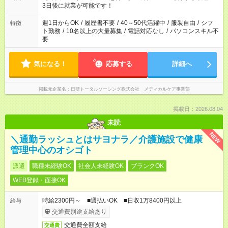
3日後に就業が可能です！
週1日からOK
/
履歴書不要
/
40～50代活躍中
/
服装自由
/
シフ
特徴
ト勤務
/
10名以上の大量募集
/
電話対応なし
/
パソコンスキル不
要
気になる！
応募する
詳細へ
掲載元企業名
日研トータルソーシング株式会社 メディカルケア事業部
掲載日：2026.08.04
未読
NEW
＼通勤ラッシュとはサヨナラ／介護施設で健康
管理中心のオシゴト
派遣
職種未経験OK
社会人未経験OK
ブランクOK
WEB登録・面接OK
時給2300円～ ■週払いOK ■日収1万8400円以上
給与
交通費別途支給あり
交通費全額支給
交通費