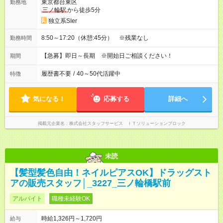
東京都台東区
勤務地
三ノ輪駅
から徒歩5分
独立系SIer
8:50～17:20（休憩:45分） ※残業なし
勤務時間
【急募】即日～長期 ※開始日ご相談ください！
期間
履歴書不要
/
40～50代活躍中
特徴
気になる！
応募する
詳細へ
掲載元企業名
株式会社スタッフサービス ＩＴソリューションブロック
未読
【髪型髪色自由！ネイルピアスOK】ドラッグスト
アの販売スタッフ│_3227_三ノ輪橋駅前
アルバイト
職種未経験OK
時給1,326円～1,720円
給与