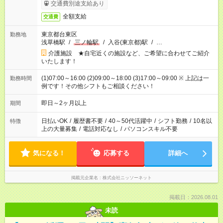
日収例：1万2240円（時給1530円×8h）
交通費別途支給あり
全額支給
交通費
東京都台東区
勤務地
浅草橋駅
/
三ノ輪駅
/
入谷(東京都)駅
/
…
介護施設 ★自宅近くの施設など、ご希望に合わせてご紹介
いたします！
(1)07:00～16:00 (2)09:00～18:00 (3)17:00～09:00 ※ 上記は一
勤務時間
例です！その他シフトもご相談ください！
即日～2ヶ月以上
期間
日払いOK
/
履歴書不要
/
40～50代活躍中
/
シフト勤務
/
10名以
特徴
上の大量募集
/
電話対応なし
/
パソコンスキル不要
気になる！
応募する
詳細へ
掲載元企業名
株式会社ニッソーネット
掲載日：2026.08.01
未読