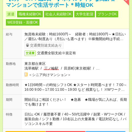
マンションで生活サポート＊時短OK
派遣
職種未経験OK
社会人未経験OK
大学生歓迎
ブランクOK
WEB登録・面接OK
無資格未経験：時給1600円～ 経験者：時給1800円～★日払い
給与
／週払い制度あり（月払いも選べます）※稼働開始時は手続き完
了次第のお支払いとなります。
交通費別途支給あり
交通費全額支給※規定有
交通費
東京都台東区
勤務地
浅草橋駅
/
三ノ輪駅
/
田原町(東京都)駅
/
…
＜シニア向けマンション＞
★1日6時間～の時短シフトOK ★スタート時間選べます！ 7:00～
勤務時間
16:00 9:00～17:00 11:00～19:00 など 残業なし！ ※Wワークの
場合、他のお仕事と合わせ週40時間超の就業はご案内できませ
ん ※法令に基づき、週20時間以上勤務は社会保険への加入対象
開始日はご相談ください！ ★急募 ★職場が気に入れば、長期
期間
となります ※労働者派遣法（日雇い派遣の原則禁止）により、
でも働けます！
短時間・短期間の就業はご案内が難しい場合があります
日払いOK
/
履歴書不要
/
40～50代活躍中
/
副業・WワークOK
/
特徴
服装自由
/
シフト勤務
/
10名以上の大量募集
/
電話対応なし
/
パ
ソコンスキル不要