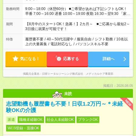
9:00～18:00（休憩60分） ■ご希望があれば下記シフトもOK！
勤務時間
早番 7:00～16:00 遅番 10:00～19:00 夜勤 16:30～翌9:30 「家族
と休みを合わせたい」 「余裕を持って夕飯の準備がしたい」
「できれば残業はしたくない」 など、ご希望を教えてください
【8月中のスタートOK！急募！】2カ月～ ■ご応募から最短2～
期間
ね。 ※Wワーク希望の方へ 今ご覧のお仕事で希望する勤務時間
3日後に就業が可能です！
と、もう1つのお仕事の勤務時間。 合計で週40時間を超える場
合は応募できません。
履歴書不要
/
40～50代活躍中
/
服装自由
/
シフト勤務
/
10名以
特徴
上の大量募集
/
電話対応なし
/
パソコンスキル不要
気になる！
応募する
詳細へ
掲載元企業名
日研トータルソーシング株式会社 メディカルケア事業部
掲載日：2026.08.05
未読
NEW
志望動機も履歴書も不要！日収1.2万円～＊未経
験OKの介護
派遣
職種未経験OK
社会人未経験OK
ブランクOK
WEB登録・面接OK