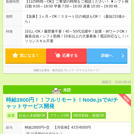
【1日5時間～OK】ご希望の時間をご相談ください！ ▼シフト例
勤務時間
日勤 9:00～18:00 早番 7:00～16:00 遅番 10:00～19:00 時
短 10:00～15:00 上記はあくまで一例です。 「夕方までには帰宅
しておきたい」 「朝はゆっくりのスタートがいい」 「お昼の時
【急募】1ヶ月～OK！スタート日の相談もOK！（最短2日後か
期間
間を有効に使いたい」 など、ご希望があれば教えてください
ら）
ね。
日払いOK
/
履歴書不要
/
40～50代活躍中
/
副業・WワークOK
/
特徴
服装自由
/
シフト勤務
/
10名以上の大量募集
/
電話対応なし
/
パ
ソコンスキル不要
気になる！
応募する
詳細へ
掲載元企業名
株式会社ブレイブ（マイナビグループ）
掲載日：2026.08.06
未読
NEW
時給2800円！！フルリモート！Node.jsでAIチ
ャットサービス開発
派遣
社会人未経験OK
ブランクOK
WEB登録・面接OK
時給2800円+交 【月収例】43万4000円
給与