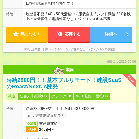
の方へ 今ご覧のお仕事で希望する勤務時間と、もう1つのお仕事
日後の就業も相談可能です！
の勤務時間。 合計で週40時間を超える場合は応募できません。
履歴書不要
/
40～50代活躍中
/
服装自由
/
シフト勤務
/
10名以
特徴
上の大量募集
/
電話対応なし
/
パソコンスキル不要
気になる！
応募する
詳細へ
掲載元企業名
日研トータルソーシング株式会社 メディカルケア事業部
掲載日：2026.08.06
未読
NEW
時給2800円！！基本フルリモート！建設SaaS
のReact/Next.js開発
派遣
社会人未経験OK
ブランクOK
WEB登録・面接OK
時給2800円+交 【月収例】43万4000円
給与
交通費別途支給あり
交通費支給
交通費
30万円～
月収例