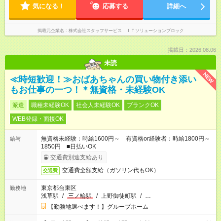
気になる！
応募する
詳細へ
掲載元企業名
株式会社スタッフサービス ＩＴソリューションブロック
掲載日：2026.08.06
未読
NEW
≪時短歓迎！≫おばあちゃんの買い物付き添い
もお仕事の一つ！＊無資格・未経験OK
派遣
職種未経験OK
社会人未経験OK
ブランクOK
WEB登録・面接OK
無資格未経験：時給1600円～ 有資格or経験者：時給1800円～
給与
1850円 ■日払いOK
交通費別途支給あり
交通費全額支給（ガソリン代もOK）
交通費
東京都台東区
勤務地
浅草駅
/
三ノ輪駅
/
上野御徒町駅
/
…
【勤務地選べます！】グループホーム