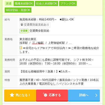
派遣
職種未経験OK
社会人未経験OK
ブランクOK
WEB登録・面接OK
無資格未経験：時給1400円～ ■週払いOK
給与
交通費別途支給あり
交通費全額支給
交通費
東京都台東区
勤務地
浅草駅
/
三ノ輪駅
/
上野御徒町駅
/
…
≪自宅からドアtoドアで30分以内！≫ご希望の勤務地を紹介
します。
お子さんの予定にも柔軟に調整可能です。 シフト例 9:00～
勤務時間
18:00（休憩60分） 7:00～16:00（休憩60分） 10:00～
19:00（休憩60分） ※Wワーク希望の方へ 今ご覧のお仕事で希
望する勤務時間と、もう1つのお仕事の勤務時間の合計が 週40
【現在も積極採用中！急募！】■2カ月～
期間
時間を超えなければOKです。
履歴書不要
/
40～50代活躍中
/
服装自由
/
シフト勤務
/
10名以
特徴
上の大量募集
/
電話対応なし
/
パソコンスキル不要
気になる！
応募する
詳細へ