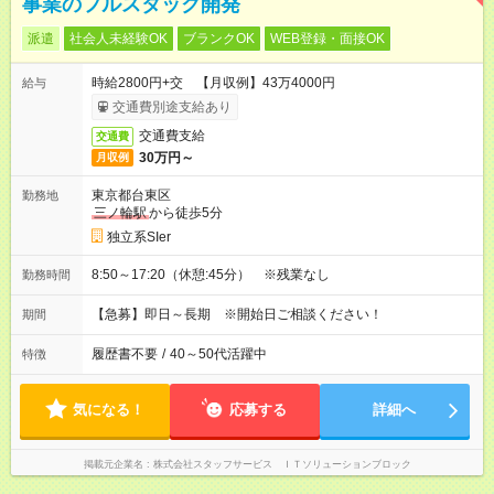
事業のフルスタック開発
派遣
社会人未経験OK
ブランクOK
WEB登録・面接OK
時給2800円+交 【月収例】43万4000円
給与
交通費別途支給あり
交通費支給
交通費
30万円～
月収例
東京都台東区
勤務地
三ノ輪駅
から徒歩5分
独立系SIer
8:50～17:20（休憩:45分） ※残業なし
勤務時間
【急募】即日～長期 ※開始日ご相談ください！
期間
履歴書不要
/
40～50代活躍中
特徴
気になる！
応募する
詳細へ
掲載元企業名
株式会社スタッフサービス ＩＴソリューションブロック