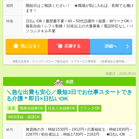
20:00 など 残業なし！ ※Wワークの場合、他のお仕事と合わせ
週40時間超の就業はご案内できません ※法令に基づき、週20時
開始日はご相談ください！ ★職場が気に入れば、長期でも働け
期間
間以上勤務は社会保険への加入対象となります ※労働者派遣法
ます！
（日雇い派遣の原則禁止）により、短時間・短期間の就業はご
案内が難しい場合があります
日払いOK
/
履歴書不要
/
40～50代活躍中
/
副業・WワークOK
/
特徴
服装自由
/
シフト勤務
/
10名以上の大量募集
/
電話対応なし
/
パ
ソコンスキル不要
気になる！
応募する
詳細へ
掲載元企業名
マンパワーグループ株式会社 ケアサービス事業部 （医療福祉介護関連）
掲載日：2026.08.01
未読
＼急な出費も安心／最短3日でお仕事スタートでき
る介護＊即日×日払いOK
派遣
職種未経験OK
社会人未経験OK
ブランクOK
WEB登録・面接OK
無資格の方：時給1530円～1912円 / 介護福祉士：時給1830円～
給与
2287円 / 初任者以上：時給1730円～2162円 ■日払いOK ■