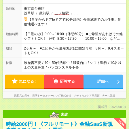
東京都台東区
勤務地
浅草駅
/
蔵前駅
/
三ノ輪駅
/
…
【自宅からドアtoドアで30分以内】介護施設でのお仕事。勤
務地選べます！
【日勤のみ】9:00～18:00（休憩60分） ■ご希望があればその他
勤務時間
シフトもOK！ （例）8:30～17:30 10:00～19:00 など
「家族とお休みを合わせたい」 「余裕を持って夕飯の準備がし
たい」 「できれば残業はしたくない」 など、ご希望があれば教
2ヶ月～ ■ご応募から最短3日後に開始可能 8月～、9月スター
期間
えてくださいね。 ※Wワーク希望の方へ 今ご覧のお仕事で希望
トもOK！
する勤務時間と、もう1つのお仕事の勤務時間。 合計で週40時
間を超える場合は応募できません
履歴書不要
/
40～50代活躍中
/
服装自由
/
シフト勤務
/
10名以
特徴
上の大量募集
/
パソコンスキル不要
気になる！
応募する
詳細へ
掲載元企業名
日研トータルソーシング株式会社 メディカルケア事業部 ナース派遣
掲載日：2026.08.04
未読
NEW
時給2800円！《フルリモート》金融SaaS新規