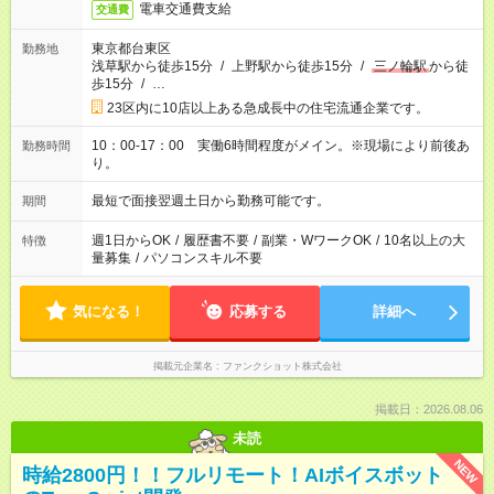
電車交通費支給
交通費
東京都台東区
勤務地
浅草駅から徒歩15分
/
上野駅から徒歩15分
/
三ノ輪駅
から徒
歩15分
/
…
23区内に10店以上ある急成長中の住宅流通企業です。
10：00-17：00 実働6時間程度がメイン。※現場により前後あ
勤務時間
り。
最短で面接翌週土日から勤務可能です。
期間
週1日からOK
/
履歴書不要
/
副業・WワークOK
/
10名以上の大
特徴
量募集
/
パソコンスキル不要
気になる！
応募する
詳細へ
掲載元企業名
ファンクショット株式会社
掲載日：2026.08.06
未読
NEW
時給2800円！！フルリモート！AIボイスボット