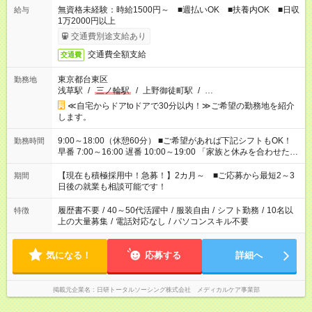
無資格未経験：時給1500円～ ■週払いOK ■扶養内OK ■日収
給与
1万2000円以上
交通費別途支給あり
交通費全額支給
交通費
東京都台東区
勤務地
浅草駅
/
三ノ輪駅
/
上野御徒町駅
/
…
≪自宅からドアtoドアで30分以内！≫ご希望の勤務地を紹介
します。
9:00～18:00（休憩60分） ■ご希望があれば下記シフトもOK！
勤務時間
早番 7:00～16:00 遅番 10:00～19:00 「家族と休みを合わせた
い」 「余裕を持って夕飯の準備がしたい」 「できれば残業はし
たくない」 など、ご希望を教えてくださいね。 ※Wワーク希望
【現在も積極採用中！急募！】2カ月～ ■ご応募から最短2～3
期間
の方へ 今ご覧のお仕事で希望する勤務時間と、もう1つのお仕事
日後の就業も相談可能です！
の勤務時間。 合計で週40時間を超える場合は応募できません。
履歴書不要
/
40～50代活躍中
/
服装自由
/
シフト勤務
/
10名以
特徴
上の大量募集
/
電話対応なし
/
パソコンスキル不要
気になる！
応募する
詳細へ
掲載元企業名
日研トータルソーシング株式会社 メディカルケア事業部