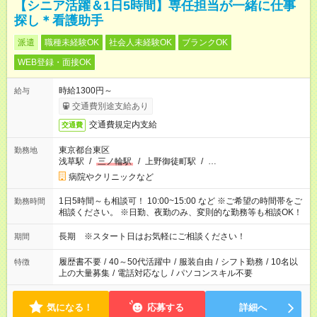
【シニア活躍＆1日5時間】専任担当が一緒に仕事
探し＊看護助手
派遣
職種未経験OK
社会人未経験OK
ブランクOK
WEB登録・面接OK
時給1300円～
給与
交通費別途支給あり
交通費規定内支給
交通費
東京都台東区
勤務地
浅草駅
/
三ノ輪駅
/
上野御徒町駅
/
…
病院やクリニックなど
1日5時間～も相談可！ 10:00~15:00 など ※ご希望の時間帯をご
勤務時間
相談ください。 ※日勤、夜勤のみ、変則的な勤務等も相談OK！
長期 ※スタート日はお気軽にご相談ください！
期間
履歴書不要
/
40～50代活躍中
/
服装自由
/
シフト勤務
/
10名以
特徴
上の大量募集
/
電話対応なし
/
パソコンスキル不要
気になる！
応募する
詳細へ