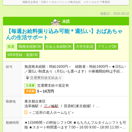
掲載元企業名
日研トータルソーシング株式会社 メディカルケア事業部
掲載日：2026.08.02
未読
【毎週お給料振り込み可能＊週払い】おばあちゃ
んの生活サポート
派遣
職種未経験OK
社会人未経験OK
大学生歓迎
ブランクOK
WEB登録・面接OK
無資格未経験：時給1600円～ 経験者：時給1800円～★日払い
給与
／週払い制度あり（月払いも選べます）※稼働開始時は手続き完
了次第のお支払いとなります。
交通費別途支給あり
交通費支給※規定有
交通費
5～10万円
月収例
東京都台東区
勤務地
浅草橋駅
/
三ノ輪駅
/
田原町(東京都)駅
/
…
＜ご近所の老人ホームなど＞
★1日6時間～の時短シフトOK ★もちろんフルタイムシフトも可
勤務時間
能 ★スタート時間選べます 7:00～16:00 9:00～18:00 11:00～