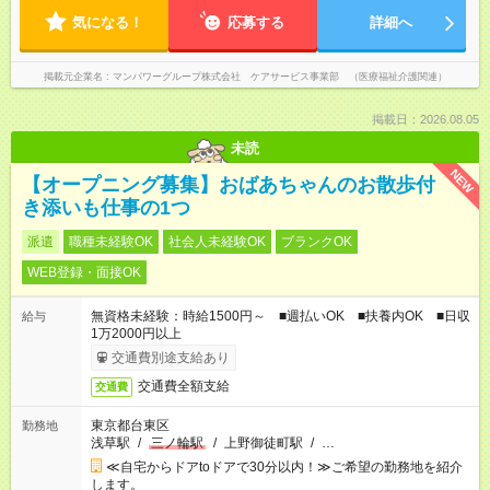
気になる！
応募する
詳細へ
掲載元企業名
マンパワーグループ株式会社 ケアサービス事業部 （医療福祉介護関連）
掲載日：2026.08.05
未読
NEW
【オープニング募集】おばあちゃんのお散歩付
き添いも仕事の1つ
派遣
職種未経験OK
社会人未経験OK
ブランクOK
WEB登録・面接OK
無資格未経験：時給1500円～ ■週払いOK ■扶養内OK ■日収
給与
1万2000円以上
交通費別途支給あり
交通費全額支給
交通費
東京都台東区
勤務地
浅草駅
/
三ノ輪駅
/
上野御徒町駅
/
…
≪自宅からドアtoドアで30分以内！≫ご希望の勤務地を紹介
します。