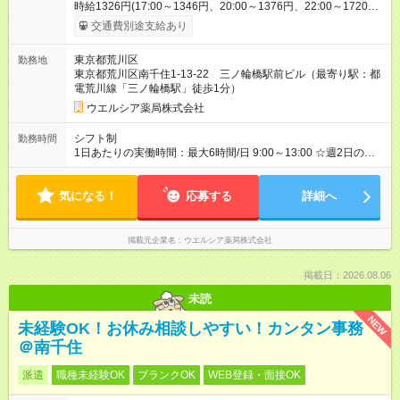
時給1326円(17:00～1346円、20:00～1376円、22:00～1720円)
※深夜割増含む ※高校卒業以上 昇格に応じて＋20～200円昇給
交通費別途支給あり
あり （大学生は＋20円まで） ※高校生は対象外 試用期間あり：
入社日から3ヶ月間／本採用と待遇は変わりません。 【試用期
東京都荒川区
勤務地
間】試用期間あり 試用期間の長さ：3ヶ月 雇用形態、給与は本
東京都荒川区南千住1-13-22 三ノ輪橋駅前ビル（最寄り駅：都
採用時と同じです。
電荒川線「三ノ輪橋駅」徒歩1分）
ウエルシア薬局株式会社
シフト制
勤務時間
1日あたりの実働時間：最大6時間/日 9:00～13:00 ☆週2日の勤
務 17:00～20:00 ☆週2日の勤務 17:00～23:00 ☆週3日の勤務
気になる！
応募する
詳細へ
掲載元企業名
ウエルシア薬局株式会社
掲載日：2026.08.06
未読
NEW
未経験OK！お休み相談しやすい！カンタン事務
＠南千住
派遣
職種未経験OK
ブランクOK
WEB登録・面接OK