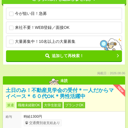
今が狙い目！急募
来社不要！WEB登録／面接OK
大量募集中！10名以上の大量募集
追加して再検索！
掲載日：2026.08.06
未読
NEW
土日のみ！不動産見学会の受付＊一人だからマ
イペース＊６０代OK＊男性活躍中
派遣
職種未経験OK
大学生歓迎
ブランクOK
時給1300円
給与
交通費別途支給あり