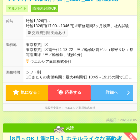
アルバイト
職種未経験OK
時給1,326円～
給与
時給1326円(17:00～1346円)※研修期間3ヶ月以降、社内試験に
よる更新判定あり 社内試験合格後、時給＋50～100円の昇給あ
交通費別途支給あり
り （大学生は＋20円） 試用期間あり：入社日から3ヶ月間／本
採用と待遇は変わりません。 【試用期間】試用期間あり 試用期
東京都荒川区
勤務地
間の長さ：3ヶ月 雇用形態、給与は本採用時と同じです。
東京都荒川区南千住1-13-22 三ノ輪橋駅前ビル（最寄り駅：都
電荒川線「三ノ輪橋駅」徒歩1分）
ウエルシア薬局株式会社
シフト制
勤務時間
1日あたりの実働時間：最大4時間/日 10:45～19:15の間で1日4
時間の勤務 ☆週2～5日の勤務 ※勤務曜日応相談 ☆未経験・無資
格可
気になる！
応募する
詳細へ
掲載元企業名
ウエルシア薬局株式会社
掲載日：2026.08.05
未読
NEW
【8月～OK！週2日～】ホテルライクな高齢者