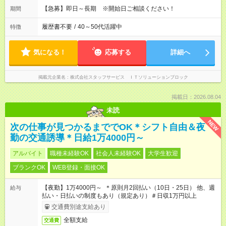
【急募】即日～長期 ※開始日ご相談ください！
期間
履歴書不要
/
40～50代活躍中
特徴
気になる！
応募する
詳細へ
掲載元企業名
株式会社スタッフサービス ＩＴソリューションブロック
掲載日：2026.08.04
未読
NEW
次の仕事が見つかるまででOK＊シフト自由＆夜
勤の交通誘導＊日給1万4000円～
アルバイト
職種未経験OK
社会人未経験OK
大学生歓迎
ブランクOK
WEB登録・面接OK
【夜勤】1万4000円～ ＊原則月2回払い（10日・25日） 他、週
給与
払い・日払いの制度もあり（規定あり）＃日収1万円以上
交通費別途支給あり
全額支給
交通費