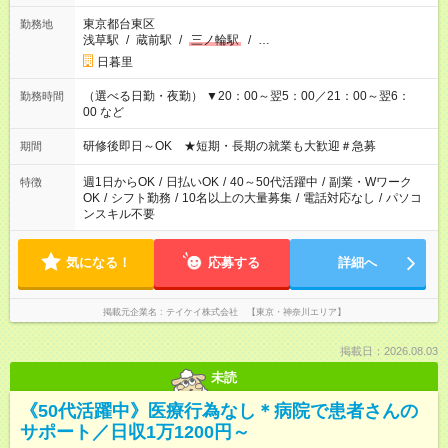
東京都台東区
勤務地
浅草駅
/
蔵前駅
/
三ノ輪駅
/
…
日暮里
（選べる日勤・夜勤） ▼20：00～翌5：00／21：00～翌6：
勤務時間
00 など
研修後即日～OK ★短期・長期の就業も大歓迎＃急募
期間
週1日からOK
/
日払いOK
/
40～50代活躍中
/
副業・Wワーク
特徴
OK
/
シフト勤務
/
10名以上の大量募集
/
電話対応なし
/
パソコ
ンスキル不要
気になる！
応募する
詳細へ
掲載元企業名
テイケイ株式会社 【東京・神奈川エリア】
掲載日：2026.08.03
未読
《50代活躍中》医療行為なし＊病院で患者さんの
サポート／日収1万1200円～