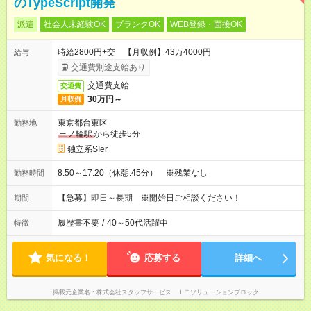
のTypeScript開発
派遣
社会人未経験OK
ブランクOK
WEB登録・面接OK
時給2800円+交 【月収例】43万4000円
給与
交通費別途支給あり
交通費支給
交通費
30万円～
月収例
東京都台東区
勤務地
三ノ輪駅
から徒歩5分
独立系SIer
8:50～17:20（休憩:45分） ※残業なし
勤務時間
【急募】即日～長期 ※開始日ご相談ください！
期間
履歴書不要
/
40～50代活躍中
特徴
気になる！
応募する
詳細へ
掲載元企業名
株式会社スタッフサービス ＩＴソリューションブロック