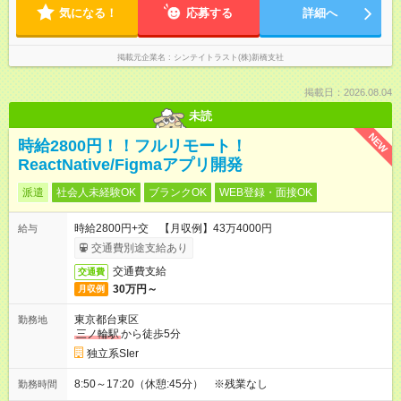
気になる！
応募する
詳細へ
掲載元企業名
シンテイトラスト(株)新橋支社
掲載日：2026.08.04
未読
NEW
時給2800円！！フルリモート！
ReactNative/Figmaアプリ開発
派遣
社会人未経験OK
ブランクOK
WEB登録・面接OK
時給2800円+交 【月収例】43万4000円
給与
交通費別途支給あり
交通費支給
交通費
30万円～
月収例
東京都台東区
勤務地
三ノ輪駅
から徒歩5分
独立系SIer
8:50～17:20（休憩:45分） ※残業なし
勤務時間