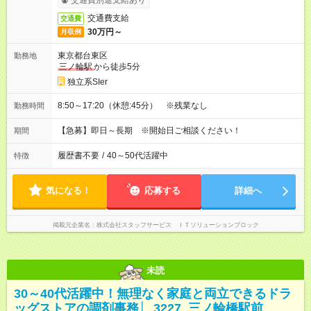
交通費別途支給あり
交通費支給
交通費
30万円～
月収例
東京都台東区
勤務地
三ノ輪駅
から徒歩5分
独立系SIer
8:50～17:20（休憩:45分） ※残業なし
勤務時間
【急募】即日～長期 ※開始日ご相談ください！
期間
履歴書不要
/
40～50代活躍中
特徴
気になる！
応募する
詳細へ
掲載元企業名
株式会社スタッフサービス ＩＴソリューションブロック
未読
30～40代活躍中！無理なく家庭と両立できるドラ
ッグストアの調剤事務│_3227_三ノ輪橋駅前