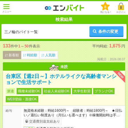
0
メニュー
気になる！
ログイン
検索結果
条件の変更
三ノ輪のバイト一覧
133
1,675
件中
1
～
50
件表示
平均時給:
円
新着順
時給順
人気順
掲載日：2026.08.07
未読
NEW
台東区【週2日～】ホテルライクな高齢者マンシ
ョンで生活サポート
派遣
職種未経験OK
社会人未経験OK
大学生歓迎
ブランクOK
WEB登録・面接OK
無資格未経験：時給1600円～ 経験者：時給1800円～ ★日払
給与
い／週払い制度あり（月払いも選べます）※稼働開始時は手続き
完了次第のお支払いとなります。
交通費別途支給あり