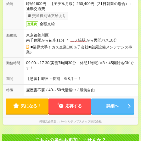
時給1600円 【モデル月収】260,400円（21日就業の場合）＋
給与
通勤交通費
交通費別途支給あり
全額支給
交通費
東京都荒川区
勤務地
南千住駅から徒歩11分
/
三ノ輪駅
から民間バス10分
■業界大手！ガス企業100％子会社■空調設備メンテナンス事
業♪
09:00～17:30(実働7時間30分 休憩1時間) ※8：45開始もOKで
勤務時間
す！
【急募】即日～長期 ※8月～！
期間
履歴書不要
/
40～50代活躍中
/
服装自由
特徴
気になる！
応募する
詳細へ
掲載元企業名
パーソルテンプスタッフ株式会社
こちらの条件も追加しませんか？