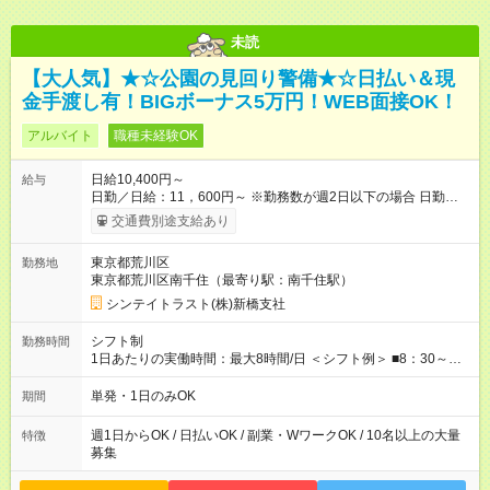
未読
【大人気】★☆公園の見回り警備★☆日払い＆現
金手渡し有！BIGボーナス5万円！WEB面接OK！
アルバイト
職種未経験OK
日給10,400円～
給与
日勤／日給：11，600円～ ※勤務数が週2日以下の場合 日勤／日
給：10，400円 ■交通費別途全額支給 ※規定あり ■支払方法：日
交通費別途支給あり
払い └日給のうち7，000円を現金先払い ※稼働分 ※週払い・月
払いOK ⇒希望をお聞かせください♪ ■各種資格手当あり ■残業手
東京都荒川区
勤務地
当あり ■日給保障あり └早く終わっても”全額”支給！ ::::: ::::: :::::
東京都荒川区南千住（最寄り駅：南千住駅）
≪ 法定研修 ≫ 研修時の給与： 日給10，000円×3日間（24時
間） ＝研修費として合計30，000円支給 ＋交通費全額支給 ※規
シンテイトラスト(株)新橋支社
定あり 【試用期間】試用期間なし
シフト制
勤務時間
1日あたりの実働時間：最大8時間/日 ＜シフト例＞ ■8：30～
17：30 ■9：00～18：00 など！ 上記時間内で、 実働8時
間・休憩1時間／日
単発・1日のみOK
期間
週1日からOK / 日払いOK / 副業・WワークOK / 10名以上の大量
特徴
募集