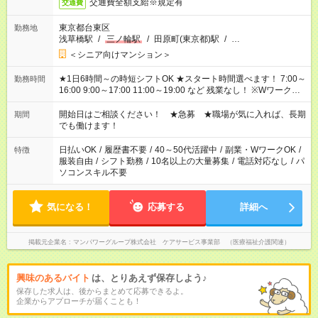
交通費全額支給※規定有
交通費
東京都台東区
勤務地
浅草橋駅
/
三ノ輪駅
/
田原町(東京都)駅
/
…
＜シニア向けマンション＞
★1日6時間～の時短シフトOK ★スタート時間選べます！ 7:00～
勤務時間
16:00 9:00～17:00 11:00～19:00 など 残業なし！ ※Wワークの
場合、他のお仕事と合わせ週40時間超の就業はご案内できませ
ん ※法令に基づき、週20時間以上勤務は社会保険への加入対象
開始日はご相談ください！ ★急募 ★職場が気に入れば、長期
期間
となります ※労働者派遣法（日雇い派遣の原則禁止）により、
でも働けます！
短時間・短期間の就業はご案内が難しい場合があります
日払いOK
/
履歴書不要
/
40～50代活躍中
/
副業・WワークOK
/
特徴
服装自由
/
シフト勤務
/
10名以上の大量募集
/
電話対応なし
/
パ
ソコンスキル不要
気になる！
応募する
詳細へ
掲載元企業名
マンパワーグループ株式会社 ケアサービス事業部 （医療福祉介護関連）
興味のあるバイト
は、とりあえず保存しよう♪
保存した求人は、後からまとめて応募できるよ。
企業からアプローチが届くことも！