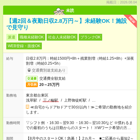
掲載日：2026.08.04
未読
NEW
【週2回＆夜勤日収2.8万円～】未経験OK！施設
で見守り
派遣
職種未経験OK
社会人未経験OK
ブランクOK
WEB登録・面接OK
日収2.8万円：時給1500円×8h＋残業割増（時給1.25×8h）+深夜
給与
割増（時給0.25×5h）
交通費別途支給あり
交通費全額支給
交通費
20～25万円
月収例
東京都台東区
勤務地
浅草駅
/
三ノ輪駅
/
上野御徒町駅
/
…
≪自宅からドアtoドアで30分以内！≫ご希望の勤務地を紹介
します。
▽シフト例 ・16:30～翌9:30 ・16:30～翌10:30など ※慣れるま
勤務時間
での最初のうちは日勤からのスタート！ ※Wワーク希望の方へ
今ご覧のお仕事で希望する勤務時間と、もう1つのお仕事の勤務
時間。 合計で週40時間を超える場合は応募できません。
【8月中のスタートOK！急募！】2カ月～ ■ご応募から最短2～
期間