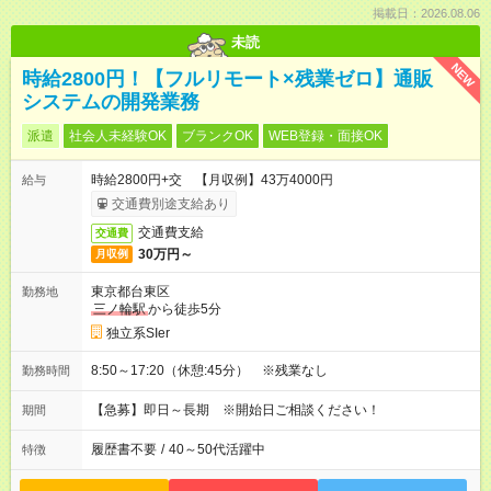
掲載日：2026.08.06
未読
NEW
時給2800円！【フルリモート×残業ゼロ】通販
システムの開発業務
派遣
社会人未経験OK
ブランクOK
WEB登録・面接OK
時給2800円+交 【月収例】43万4000円
給与
交通費別途支給あり
交通費支給
交通費
30万円～
月収例
東京都台東区
勤務地
三ノ輪駅
から徒歩5分
独立系SIer
8:50～17:20（休憩:45分） ※残業なし
勤務時間
【急募】即日～長期 ※開始日ご相談ください！
期間
履歴書不要
/
40～50代活躍中
特徴