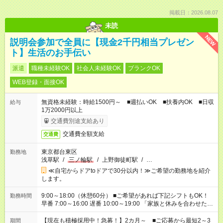
掲載日：2026.08.07
未読
NEW
説明会参加で全員に【現金2千円相当プレゼン
ト】生活のお手伝い
派遣
職種未経験OK
社会人未経験OK
ブランクOK
WEB登録・面接OK
無資格未経験：時給1500円～ ■週払いOK ■扶養内OK ■日収
給与
1万2000円以上
交通費別途支給あり
交通費全額支給
交通費
東京都台東区
勤務地
浅草駅
/
三ノ輪駅
/
上野御徒町駅
/
…
≪自宅からドアtoドアで30分以内！≫ご希望の勤務地を紹介
します。
9:00～18:00（休憩60分） ■ご希望があれば下記シフトもOK！
勤務時間
早番 7:00～16:00 遅番 10:00～19:00 「家族と休みを合わせた
い」 「余裕を持って夕飯の準備がしたい」 「できれば残業はし
たくない」 など、ご希望を教えてくださいね。 ※Wワーク希望
【現在も積極採用中！急募！】2カ月～ ■ご応募から最短2～3
期間