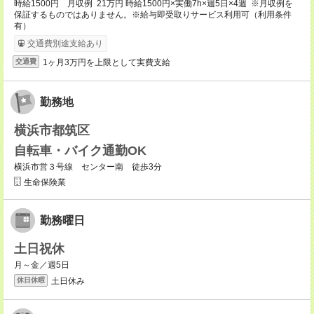
時給1500円 月収例 21万円 時給1500円×実働7h×週5日×4週 ※月収例を
保証するものではありません。※給与即受取りサービス利用可（利用条件
有）
交通費別途支給あり
1ヶ月3万円を上限として実費支給
交通費
勤務地
横浜市都筑区
自転車・バイク通勤OK
横浜市営３号線 センター南 徒歩3分
生命保険業
勤務曜日
土日祝休
月～金／週5日
土日休み
休日休暇