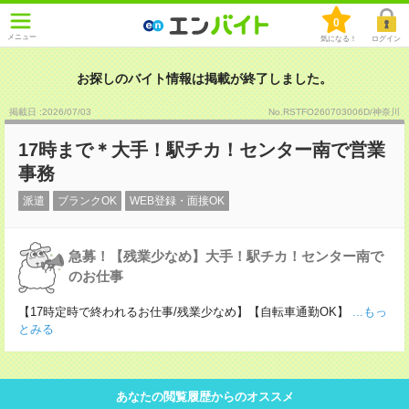
0
メニュー
気になる！
ログイン
お探しのバイト情報は掲載が終了しました。
掲載日 :2026
/
07
/
03
No.RSTFO260703006D/神奈川
17時まで＊大手！駅チカ！センター南で営業
事務
派遣
ブランクOK
WEB登録・面接OK
急募！【残業少なめ】大手！駅チカ！センター南で
のお仕事
【17時定時で終われるお仕事/残業少なめ】【自転車通勤OK】
...もっ
とみる
あなたの閲覧履歴からのオススメ