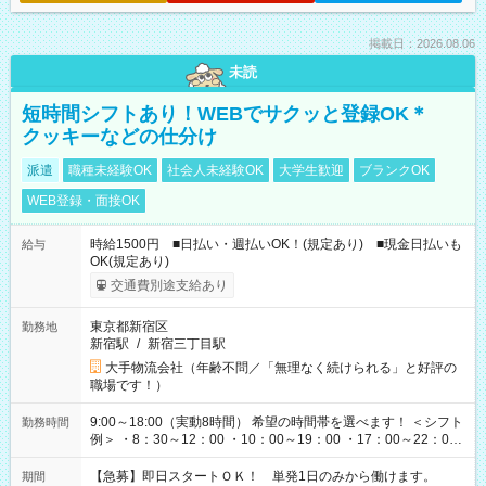
掲載日：2026.08.06
未読
短時間シフトあり！WEBでサクッと登録OK＊
クッキーなどの仕分け
派遣
職種未経験OK
社会人未経験OK
大学生歓迎
ブランクOK
WEB登録・面接OK
時給1500円 ■日払い・週払いOK！(規定あり) ■現金日払いも
給与
OK(規定あり)
交通費別途支給あり
東京都新宿区
勤務地
新宿駅
/
新宿三丁目駅
大手物流会社（年齢不問／「無理なく続けられる」と好評の
職場です！）
9:00～18:00（実動8時間） 希望の時間帯を選べます！ ＜シフト
勤務時間
例＞ ・8：30～12：00 ・10：00～19：00 ・17：00～22：00
・13：00～22：00 ・22：00～翌6：00 など
【急募】即日スタートＯＫ！ 単発1日のみから働けます。
期間