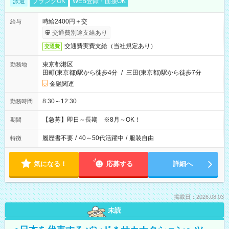
派遣
ブランクOK
WEB登録・面接OK
時給2400円＋交
給与
交通費別途支給あり
交通費実費支給（当社規定あり）
交通費
東京都港区
勤務地
田町(東京都)駅から徒歩4分
/
三田(東京都)駅から徒歩7分
金融関連
8:30～12:30
勤務時間
【急募】即日～長期 ※8月～OK！
期間
履歴書不要
/
40～50代活躍中
/
服装自由
特徴
気になる！
応募する
詳細へ
掲載日：2026.08.03
未読