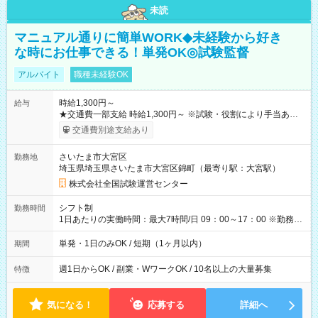
未読
マニュアル通りに簡単WORK◆未経験から好き
な時にお仕事できる！単発OK◎試験監督
アルバイト
職種未経験OK
時給1,300円～
給与
★交通費一部支給 時給1,300円～ ※試験・役割により手当あり
※勤務回数により昇給あり 【即給（前払い）オプションあ
交通費別途支給あり
り！】 希望される場合、勤務から1週間ほどで給与の一部を受け
取れます。 ※手数料418円がかかります。 【過去試験日の収入
さいたま市大宮区
勤務地
例】 ・河合塾模擬試験 8:30～17:30（休憩1時間） 時給1,300円
埼玉県埼玉県さいたま市大宮区錦町（最寄り駅：大宮駅）
×8時間＝日収10,400円＋交通費 ※当日の役割により時給＋100
円の場合あり ・国家試験 7:00～13:30（休憩なし） 時給1,300
株式会社全国試験運営センター
円（役割手当＋100円）×6時間＝日収8,400円＋交通費 【試用期
間】試用期間なし
シフト制
勤務時間
1日あたりの実働時間：最大7時間/日 09：00～17：00 ※勤務時
間は 試験により異なります。
単発・1日のみOK / 短期（1ヶ月以内）
期間
週1日からOK / 副業・WワークOK / 10名以上の大量募集
特徴
気になる！
応募する
詳細へ