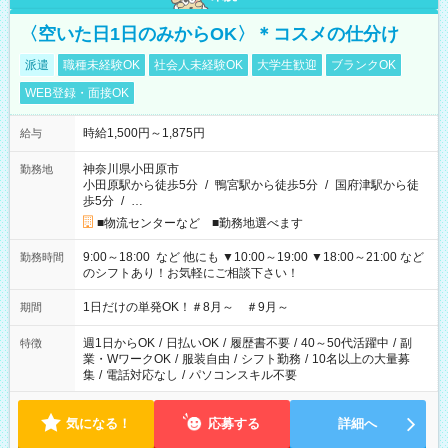
〈空いた日1日のみからOK〉＊コスメの仕分け
派遣
職種未経験OK
社会人未経験OK
大学生歓迎
ブランクOK
WEB登録・面接OK
時給1,500円～1,875円
給与
神奈川県小田原市
勤務地
小田原駅から徒歩5分
/
鴨宮駅から徒歩5分
/
国府津駅から徒
歩5分
/
…
■物流センターなど ■勤務地選べます
9:00～18:00 など 他にも ▼10:00～19:00 ▼18:00～21:00 など
勤務時間
のシフトあり！お気軽にご相談下さい！
1日だけの単発OK！＃8月～ ＃9月～
期間
週1日からOK
/
日払いOK
/
履歴書不要
/
40～50代活躍中
/
副
特徴
業・WワークOK
/
服装自由
/
シフト勤務
/
10名以上の大量募
集
/
電話対応なし
/
パソコンスキル不要
気になる！
応募する
詳細へ