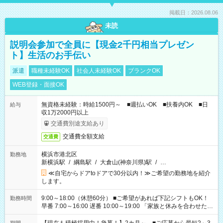
掲載日：2026.08.06
未読
説明会参加で全員に【現金2千円相当プレゼン
ト】生活のお手伝い
派遣
職種未経験OK
社会人未経験OK
ブランクOK
WEB登録・面接OK
無資格未経験：時給1500円～ ■週払いOK ■扶養内OK ■日
給与
収1万2000円以上
交通費別途支給あり
交通費全額支給
交通費
横浜市港北区
勤務地
新横浜駅
/
綱島駅
/
大倉山(神奈川県)駅
/
…
≪自宅からドアtoドアで30分以内！≫ご希望の勤務地を紹介
します。
9:00～18:00（休憩60分） ■ご希望があれば下記シフトもOK！
勤務時間
早番 7:00～16:00 遅番 10:00～19:00 「家族と休みを合わせた
い」 「余裕を持って夕飯の準備がしたい」 「できれば残業はし
たくない」 など、ご希望を教えてくださいね。 ※Wワーク希望