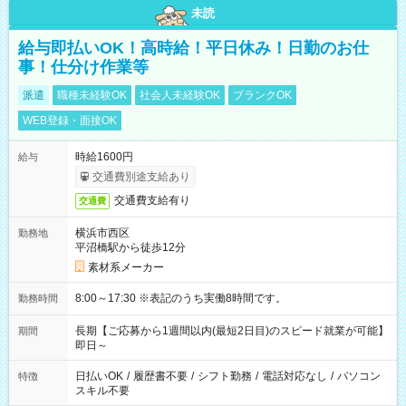
未読
給与即払いOK！高時給！平日休み！日勤のお仕
事！仕分け作業等
派遣
職種未経験OK
社会人未経験OK
ブランクOK
WEB登録・面接OK
時給1600円
給与
交通費別途支給あり
交通費支給有り
交通費
横浜市西区
勤務地
平沼橋駅から徒歩12分
素材系メーカー
8:00～17:30 ※表記のうち実働8時間です。
勤務時間
長期【ご応募から1週間以内(最短2日目)のスピード就業が可能】
期間
即日～
日払いOK
/
履歴書不要
/
シフト勤務
/
電話対応なし
/
パソコン
特徴
スキル不要