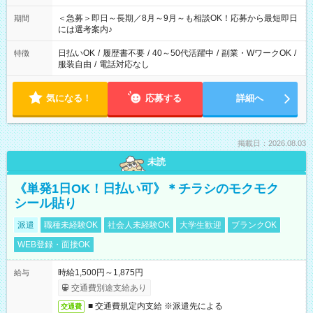
ば前職が、 在宅/財団法人/事務/コールセンター/受付/販売/カフェ
スタッフ スイーツ販売/ホテルフロント/化粧品販売/など 様々な
＜急募＞即日～長期／8月～9月～も相談OK！応募から最短即日
期間
業界から入社して活躍されています♪
には選考案内♪
日払いOK
/
履歴書不要
/
40～50代活躍中
/
副業・WワークOK
/
特徴
服装自由
/
電話対応なし
気になる！
応募する
詳細へ
掲載日：2026.08.03
未読
《単発1日OK！日払い可》＊チラシのモクモク
シール貼り
派遣
職種未経験OK
社会人未経験OK
大学生歓迎
ブランクOK
WEB登録・面接OK
時給1,500円～1,875円
給与
交通費別途支給あり
■ 交通費規定内支給 ※派遣先による
交通費