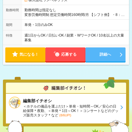
株式会社ワンベルウッズ
勤務時間は指定なし
勤務時間
変形労働時間制 想定労働時間160時間/月 【シフト例】 ・8：00
～21：00
単発・1日のみOK
期間
週1日からOK / 日払いOK / 副業・WワークOK / 10名以上の大量
特徴
募集
気になる！
応募する
詳細へ
編集部イチオシ
＜ホテルの備品を運ぶだけ＞単発・短時間～OK／安心の日
給保障＊夜勤、＜単発＊1日～OK！＞コンサートなどのグッ
ズ販売スタッフ＊など
(8/6UP!)