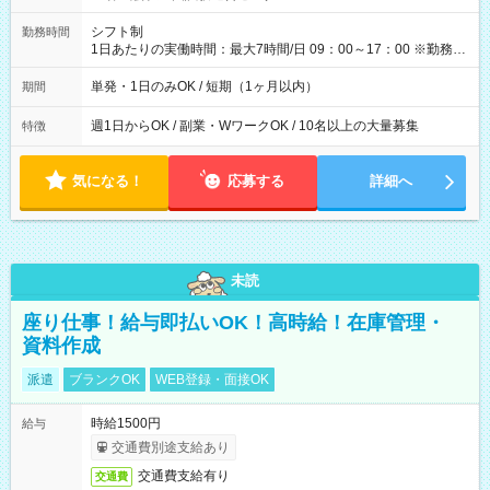
円（役割手当＋100円）×6時間＝日収8,400円＋交通費 【試用期
間】試用期間なし
シフト制
勤務時間
1日あたりの実働時間：最大7時間/日 09：00～17：00 ※勤務時
間は 試験により異なります。
単発・1日のみOK / 短期（1ヶ月以内）
期間
週1日からOK / 副業・WワークOK / 10名以上の大量募集
特徴
気になる！
応募する
詳細へ
未読
座り仕事！給与即払いOK！高時給！在庫管理・
資料作成
派遣
ブランクOK
WEB登録・面接OK
時給1500円
給与
交通費別途支給あり
交通費支給有り
交通費