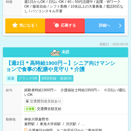
週1日からOK
/
日払いOK
/
40～50代活躍中
/
副業・Wワーク
特徴
OK
/
服装自由
/
シフト勤務
/
10名以上の大量募集
/
電話対応な
し
/
パソコンスキル不要
気になる！
応募する
詳細へ
掲載日：2026.08.04
未読
【週2日＊高時給1900円～】シニア向けマンシ
ョンで食事の配膳や見守り＊介護
派遣
ブランクOK
WEB登録・面接OK
経験者時給1900円～ 介護福祉士時給1950円～ ※日払い/週払
給与
いOK
交通費別途支給あり
交通費全額支給
交通費
神奈川県秦野市
勤務地
秦野駅
/
東海大学前駅
/
渋沢駅
/
…
介護施設や病院 ※ご自宅近辺からご案内可能