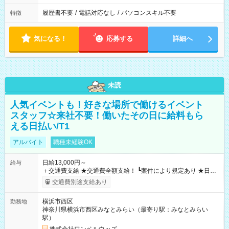
履歴書不要
/
電話対応なし
/
パソコンスキル不要
特徴
気になる！
応募する
詳細へ
未読
人気イベントも！好きな場所で働けるイベント
スタッフ☆来社不要！働いたその日に給料もら
える日払い/T1
アルバイト
職種未経験OK
日給13,000円～
給与
＋交通費支給 ★交通費全額支給！ ┗案件により規定あり ★日払
いOK！（規定あり） ┗働いたその日に現金GET♪ お仕事後はコ
交通費別途支給あり
ンビニATMから 日払い分を引き落とせます！ 【試用期間】試
用期間なし
横浜市西区
勤務地
神奈川県横浜市西区みなとみらい（最寄り駅：みなとみらい
駅）