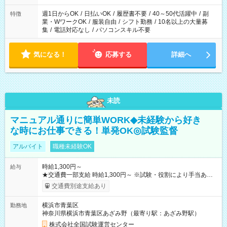
週1日からOK
/
日払いOK
/
履歴書不要
/
40～50代活躍中
/
副
特徴
業・WワークOK
/
服装自由
/
シフト勤務
/
10名以上の大量募
集
/
電話対応なし
/
パソコンスキル不要
気になる！
応募する
詳細へ
未読
マニュアル通りに簡単WORK◆未経験から好き
な時にお仕事できる！単発OK◎試験監督
アルバイト
職種未経験OK
時給1,300円～
給与
★交通費一部支給 時給1,300円～ ※試験・役割により手当あり
※勤務回数により昇給あり 【即給（前払い）オプションあ
交通費別途支給あり
り！】 希望される場合、勤務から1週間ほどで給与の一部を受け
取れます。 ※手数料418円がかかります。 【過去試験日の収入
横浜市青葉区
勤務地
例】 ・河合塾模擬試験 8:30～17:30（休憩1時間） 時給1,300円
神奈川県横浜市青葉区あざみ野（最寄り駅：あざみ野駅）
×8時間＝日収10,400円＋交通費 ※当日の役割により時給＋100
円の場合あり ・国家試験 7:00～13:30（休憩なし） 時給1,300
株式会社全国試験運営センター