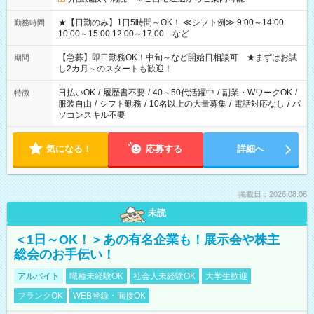
★【日勤のみ】1日5時間～OK！ ≪シフト例≫ 9:00～14:00
勤務時間
10:00～15:00 12:00～17:00 など
【急募】即日勤務OK！中旬～など開始日相談可 ★まずはお試
期間
し2カ月～のスタートも歓迎！
日払いOK
/
履歴書不要
/
40～50代活躍中
/
副業・WワークOK
/
特徴
服装自由
/
シフト勤務
/
10名以上の大量募集
/
電話対応なし
/
パ
ソコンスキル不要
気になる！
応募する
詳細へ
掲載日：2026.08.06
未読
＜1日～OK！＞あの有名企業も！展示会や株主
総会のお手伝い！
アルバイト
職種未経験OK
社会人未経験OK
大学生歓迎
ブランクOK
WEB登録・面接OK