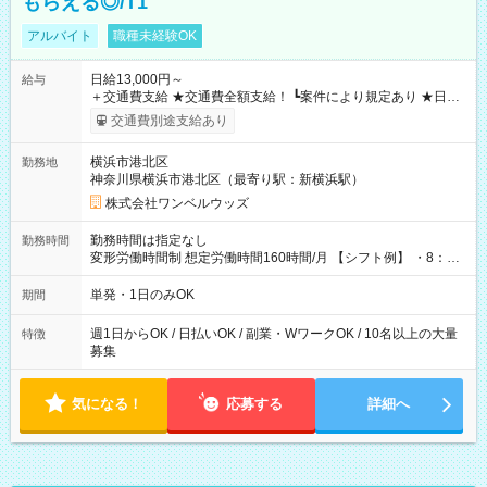
もらえる◎/T1
アルバイト
職種未経験OK
日給13,000円～
給与
＋交通費支給 ★交通費全額支給！ ┗案件により規定あり ★日払
いOK！（規定あり） ┗働いたその日に現金GET♪ お仕事後はコ
交通費別途支給あり
ンビニATMから 日払い分を引き落とせます！ 【試用期間】試
用期間なし
横浜市港北区
勤務地
神奈川県横浜市港北区（最寄り駅：新横浜駅）
株式会社ワンベルウッズ
勤務時間は指定なし
勤務時間
変形労働時間制 想定労働時間160時間/月 【シフト例】 ・8：00
～21：00
単発・1日のみOK
期間
週1日からOK / 日払いOK / 副業・WワークOK / 10名以上の大量
特徴
募集
気になる！
応募する
詳細へ