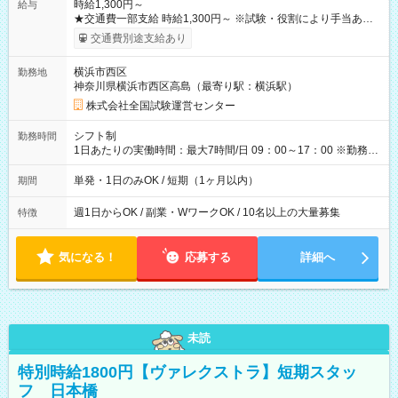
時給1,300円～
給与
★交通費一部支給 時給1,300円～ ※試験・役割により手当あり
※勤務回数により昇給あり 【即給（前払い）オプションあ
交通費別途支給あり
り！】 希望される場合、勤務から1週間ほどで給与の一部を受け
取れます。 ※手数料418円がかかります。 【過去試験日の収入
横浜市西区
勤務地
例】 ・河合塾模擬試験 8:30～17:30（休憩1時間） 時給1,300円
神奈川県横浜市西区高島（最寄り駅：横浜駅）
×8時間＝日収10,400円＋交通費 ※当日の役割により時給＋100
円の場合あり ・国家試験 7:00～13:30（休憩なし） 時給1,300
株式会社全国試験運営センター
円（役割手当＋100円）×6時間＝日収8,400円＋交通費 【試用期
間】試用期間なし
シフト制
勤務時間
1日あたりの実働時間：最大7時間/日 09：00～17：00 ※勤務時
間は 試験により異なります。
単発・1日のみOK / 短期（1ヶ月以内）
期間
週1日からOK / 副業・WワークOK / 10名以上の大量募集
特徴
気になる！
応募する
詳細へ
未読
特別時給1800円【ヴァレクストラ】短期スタッ
フ 日本橋