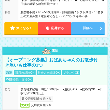
【現在も積極採用中！急募！】2カ月～ ■ご応募から最短2～3
期間
の方へ 今ご覧のお仕事で希望する勤務時間と、もう1つのお仕事
日後の就業も相談可能です！
の勤務時間。 合計で週40時間を超える場合は応募できません。
履歴書不要
/
40～50代活躍中
/
服装自由
/
シフト勤務
/
10名以
特徴
上の大量募集
/
電話対応なし
/
パソコンスキル不要
気になる！
応募する
詳細へ
掲載日：2026.08.06
未読
【オープニング募集】おばあちゃんのお散歩付
き添いも仕事の1つ
派遣
職種未経験OK
社会人未経験OK
ブランクOK
WEB登録・面接OK
無資格未経験：時給1500円～ ■週払いOK ■扶養内OK ■日
給与
収1万2000円以上
交通費別途支給あり
交通費全額支給
交通費