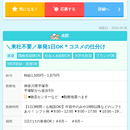
気になる！
応募する
詳細へ
掲載日：2026.08.06
未読
＼来社不要／単発1日OK＊コスメの仕分け
派遣
職種未経験OK
社会人未経験OK
大学生歓迎
ブランクOK
WEB登録・面接OK
時給1,500円～1,875円
給与
神奈川県平塚市
勤務地
平塚駅から徒歩5分
■物流センターなど ■勤務地選べます
【1日3時間～も相談OK!】午前中のみや18時以降などのシフト
勤務時間
あり！ シフト例 ▼9:00～12:00 ▼9:00～17:00 ▼10:00～19:00
▼18:00～21:00
1日だけの単発OK！＃8月～ ＃9月～
期間