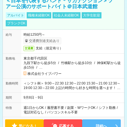
＜日本を代表するバンド＊サカナクション＞ツ
アー公演のサポートバイト＠日本武道館
アルバイト
職種未経験OK
社会人未経験OK
大学生歓迎
ブランクOK
時給1250円～
給与
交通費別途支給あり
支給（規定有り）
交通費
東京都千代田区
勤務地
九段下駅から徒歩5分
/
竹橋駅から徒歩10分
/
神保町駅から徒
歩15分
/
…
株式会社ライブパワー
＜シフト例＞ 9:00～22:30 12:30～22:00 15:30～21:00 12:30～
勤務時間
19:00 12:30～22:00 上記の時間から好きな時間を選べます！ ※
時間は変更となる可能性があります
9月8日・9日
期間
週1日からOK
/
履歴書不要
/
副業・WワークOK
/
シフト勤務
/
特徴
電話対応なし
/
パソコンスキル不要
気になる！
応募する
詳細へ