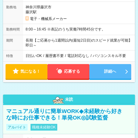
神奈川県藤沢市
勤務地
藤沢駅
電子・機械系メーカー
8:00～16:45 ※表記のうち実働7時間45分です。
勤務時間
長期【ご応募から1週間以内(最短2日目)のスピード就業が可能】
期間
即日～
日払いOK
/
履歴書不要
/
電話対応なし
/
パソコンスキル不要
特徴
気になる！
応募する
詳細へ
未読
マニュアル通りに簡単WORK◆未経験から好き
な時にお仕事できる！単発OK◎試験監督
アルバイト
職種未経験OK