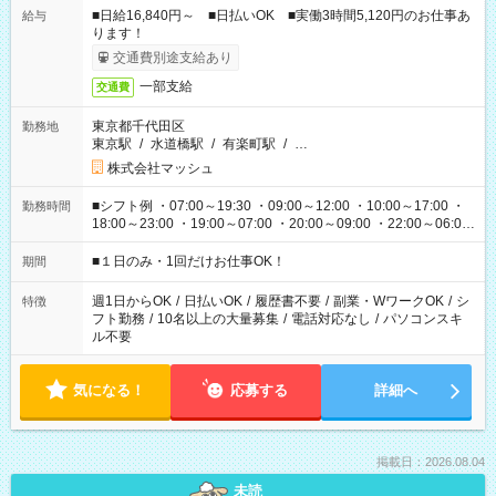
■日給16,840円～ ■日払いOK ■実働3時間5,120円のお仕事あ
給与
ります！
交通費別途支給あり
一部支給
交通費
東京都千代田区
勤務地
東京駅
/
水道橋駅
/
有楽町駅
/
…
株式会社マッシュ
■シフト例 ・07:00～19:30 ・09:00～12:00 ・10:00～17:00 ・
勤務時間
18:00～23:00 ・19:00～07:00 ・20:00～09:00 ・22:00～06:00
etc ★最短で3時間で5,120円のお仕事から 15時間で2万円近く稼
げるお仕事も！ ご希望のお時間に合わせてご紹介！ ※シフトは
■１日のみ・1回だけお仕事OK！
期間
現場によって異なります。 ※勿論、休憩時間はあるのでご安心
ください！
週1日からOK
/
日払いOK
/
履歴書不要
/
副業・WワークOK
/
シ
特徴
フト勤務
/
10名以上の大量募集
/
電話対応なし
/
パソコンスキ
ル不要
気になる！
応募する
詳細へ
掲載日：2026.08.04
未読