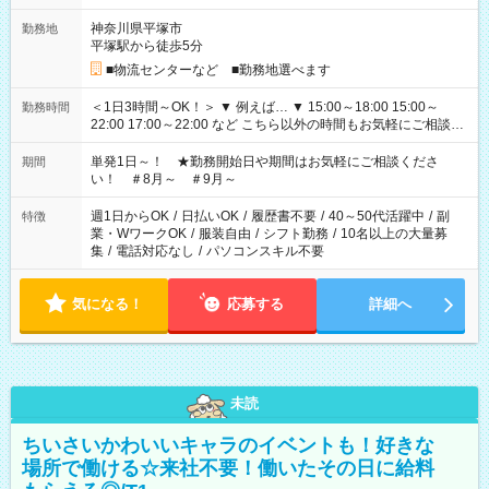
神奈川県平塚市
勤務地
平塚駅から徒歩5分
■物流センターなど ■勤務地選べます
＜1日3時間～OK！＞ ▼ 例えば… ▼ 15:00～18:00 15:00～
勤務時間
22:00 17:00～22:00 など こちら以外の時間もお気軽にご相談く
ださい！
単発1日～！ ★勤務開始日や期間はお気軽にご相談くださ
期間
い！ ＃8月～ ＃9月～
週1日からOK
/
日払いOK
/
履歴書不要
/
40～50代活躍中
/
副
特徴
業・WワークOK
/
服装自由
/
シフト勤務
/
10名以上の大量募
集
/
電話対応なし
/
パソコンスキル不要
気になる！
応募する
詳細へ
未読
ちいさいかわいいキャラのイベントも！好きな
場所で働ける☆来社不要！働いたその日に給料