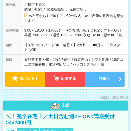
川崎市中原区
勤務地
武蔵小杉駅
/
武蔵新城駅
/
元住吉駅
/
…
≪自宅からドアtoドアで30分以内！≫ご希望の勤務地を紹介
します。
9:00～18:00（休憩60分） ■ご希望があれば下記シフトもOK！
勤務時間
早番 7:00～16:00 遅番 10:00～19:00 夜勤 16:30～翌9:30 「家族
と休みを合わせたい」 「余裕を持って夕飯の準備がしたい」
「できれば残業はしたくない」 など、ご希望を教えてください
【8月中のスタートOK！急募！】2カ月～ ■8月～、9月スター
期間
ね。 ※Wワーク希望の方へ 今ご覧のお仕事で希望する勤務時間
トもOK！
と、もう1つのお仕事の勤務時間。 合計で週40時間を超える場
合は応募できません。
履歴書不要
/
40～50代活躍中
/
服装自由
/
シフト勤務
/
10名以
特徴
上の大量募集
/
電話対応なし
/
パソコンスキル不要
気になる！
応募する
詳細へ
掲載日：2026.08.06
未読
＼！完全在宅！／土日含む週2～OK<講座受付
>@2400円