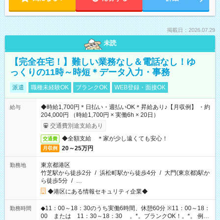
掲載日：2026.07.29
未読
【完全在宅！】難しい業務なし＆電話なし！ゆ
っくりの11時～時短＊データ入力・事務
派遣
職種未経験OK
ブランクOK
WEB登録・面接OK
◆時給1,700円＊日払い・週払いOK＊昇給あり♪【月収例】 ・約
給与
204,000円 （時給1,700円 × 実働6h × 20日）
交通費別途支給あり
◆全額支給 ＊家が少し遠くても安心！
交通費
20～25万円
月収例
東京都港区
勤務地
竹芝駅から徒歩2分
/
浜松町駅から徒歩4分
/
大門(東京都)駅か
ら徒歩5分
/
…
◆港区にある情報セキュリティ企業◆
◆11：00～18：30のうち実働6時間、休憩60分 ※11：00～18：
勤務時間
00 または 11：30～18：30 。*。ブランクOK！。*。 例え