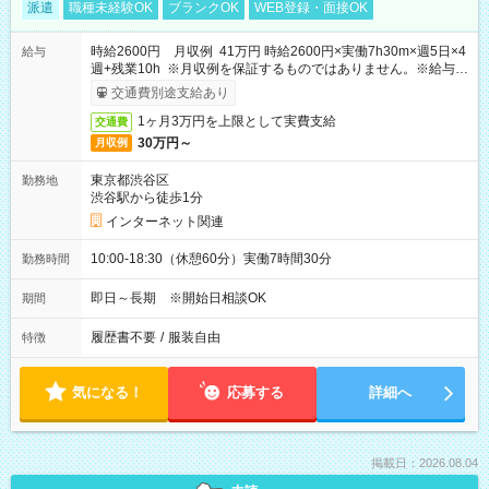
派遣
職種未経験OK
ブランクOK
WEB登録・面接OK
時給2600円 月収例 41万円 時給2600円×実働7h30m×週5日×4
給与
週+残業10h ※月収例を保証するものではありません。※給与即
受取りサービス利用可（利用条件有）
交通費別途支給あり
1ヶ月3万円を上限として実費支給
交通費
30万円～
月収例
東京都渋谷区
勤務地
渋谷駅から徒歩1分
インターネット関連
10:00-18:30（休憩60分）実働7時間30分
勤務時間
即日～長期 ※開始日相談OK
期間
履歴書不要
/
服装自由
特徴
気になる！
応募する
詳細へ
掲載日：2026.08.04