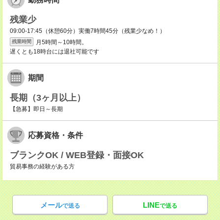
残業少
09:00-17:45（休憩60分）実働7時間45分（残業少なめ！）
月5時間～10時間。
残業時間
遅くとも18時台には退社可能です
期間
長期（3ヶ月以上）
【急募】即日～長期
応募資格・条件
ブランクOK / WEB登録・面接OK
貿易事務の経験がある方
メール
LINE
で送る
で送る