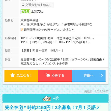
交通費別途支給あり
全額支給
交通費
東京都中央区
勤務地
八丁堀(東京都)駅から徒歩2分
/
茅場町駅から徒歩6分
建設業界向けのAIサービスの提供など
10:00～17:00(実働6時間 休憩1時間) ※定時：10:00～
勤務時間
19:00（※終わりの時間：16:00～19:00で相談可！）
【急募】即日～長期 ※8月～！
期間
履歴書不要
/
40～50代活躍中
/
副業・WワークOK
/
服装自由
/
特徴
電話対応なし
/
パソコンスキル不要
気になる！
応募する
詳細へ
掲載日：2026.08.07
未読
完全在宅＊時給2150円！2名募集！7月！英語メ