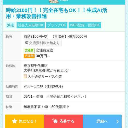
時給3100円！！完全在宅もOK！！生成AI活
用・業務改善推進
派遣
社会人未経験OK
ブランクOK
WEB登録・面接OK
時給3100円+交 【月収例】46万5000円
給与
交通費別途支給あり
交通費支給
交通費
30万円～
月収例
東京都千代田区
勤務地
大手町(東京都)駅から徒歩5分
大手通信サービス企業
9:00～17:30（休憩:60分）
勤務時間
09/01～長期 ※開始日ご相談ください！
期間
履歴書不要
/
40～50代活躍中
特徴
気になる！
応募する
詳細へ