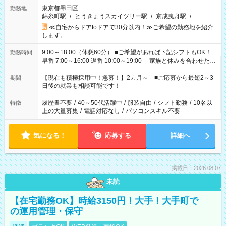
東京都墨田区
勤務地
錦糸町駅
/
とうきょうスカイツリー駅
/
京成曳舟駅
/
…
≪自宅からドアtoドアで30分以内！≫ご希望の勤務地を紹介
します。
9:00～18:00（休憩60分） ■ご希望があれば下記シフトもOK！
勤務時間
早番 7:00～16:00 遅番 10:00～19:00 「家族と休みを合わせた
い」 「余裕を持って夕飯の準備がしたい」 「できれば残業はし
たくない」 など、ご希望を教えてくださいね。 ※Wワーク希望
【現在も積極採用中！急募！】2カ月～ ■ご応募から最短2～3
期間
の方へ 今ご覧のお仕事で希望する勤務時間と、もう1つのお仕事
日後の就業も相談可能です！
の勤務時間。 合計で週40時間を超える場合は応募できません。
履歴書不要
/
40～50代活躍中
/
服装自由
/
シフト勤務
/
10名以
特徴
上の大量募集
/
電話対応なし
/
パソコンスキル不要
気になる！
応募する
詳細へ
掲載日：2026.08.07
未読
【在宅勤務OK】時給3150円！大手！大手町で
の運用管理・保守