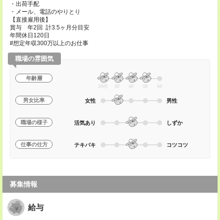
・出荷手配
・メール、電話のやりとり
【直接雇用後】
賞与 年2回 計3.5ヶ月分目安
年間休日120日
#想定年収300万以上のお仕事
職場の雰囲気
年齢層
20代
30
40
50
60
男女比率
女性
男性
職場の様子
活気あり
しずか
仕事の仕方
テキパキ
コツコツ
募集情報
給与