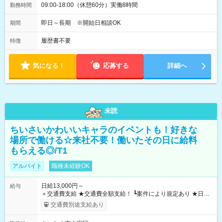
09:00-18:00（休憩60分）実働8時間
勤務時間
即日～長期 ※開始日相談OK
期間
履歴書不要
特徴
気になる！
応募する
詳細へ
未読
ちいさいかわいいキャラのイベントも！好きな
場所で働ける☆来社不要！働いたその日に給料
もらえる◎/T1
アルバイト
職種未経験OK
日給13,000円～
給与
＋交通費支給 ★交通費全額支給！ ┗案件により規定あり ★日払
いOK！（規定あり） ┗働いたその日に現金GET♪ お仕事後はコ
交通費別途支給あり
ンビニATMから 日払い分を引き落とせます！ 【試用期間】試
用期間なし