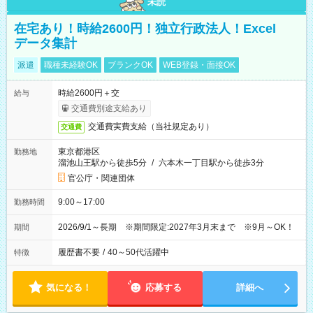
未読
在宅あり！時給2600円！独立行政法人！Excel
データ集計
派遣
職種未経験OK
ブランクOK
WEB登録・面接OK
時給2600円＋交
給与
交通費別途支給あり
交通費実費支給（当社規定あり）
交通費
東京都港区
勤務地
溜池山王駅から徒歩5分
/
六本木一丁目駅から徒歩3分
官公庁・関連団体
9:00～17:00
勤務時間
2026/9/1～長期 ※期間限定:2027年3月末まで ※9月～OK！
期間
履歴書不要
/
40～50代活躍中
特徴
気になる！
応募する
詳細へ