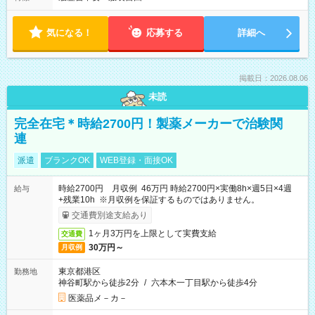
気になる！
応募する
詳細へ
掲載日：2026.08.06
未読
完全在宅＊時給2700円！製薬メーカーで治験関
連
派遣
ブランクOK
WEB登録・面接OK
時給2700円 月収例 46万円 時給2700円×実働8h×週5日×4週
給与
+残業10h ※月収例を保証するものではありません。
交通費別途支給あり
1ヶ月3万円を上限として実費支給
交通費
30万円～
月収例
東京都港区
勤務地
神谷町駅から徒歩2分
/
六本木一丁目駅から徒歩4分
医薬品メ－カ－