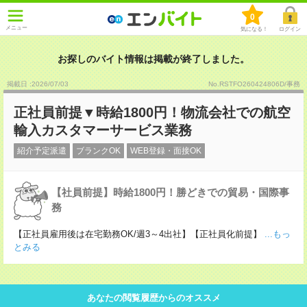
0
メニュー
気になる！
ログイン
お探しのバイト情報は掲載が終了しました。
掲載日 :2026
/
07
/
03
No.RSTFO260424806D/事務
正社員前提▼時給1800円！物流会社での航空
輸入カスタマーサービス業務
紹介予定派遣
ブランクOK
WEB登録・面接OK
【社員前提】時給1800円！勝どきでの貿易・国際事
務
【正社員雇用後は在宅勤務OK/週3～4出社】【正社員化前提】
...もっ
とみる
あなたの閲覧履歴からのオススメ