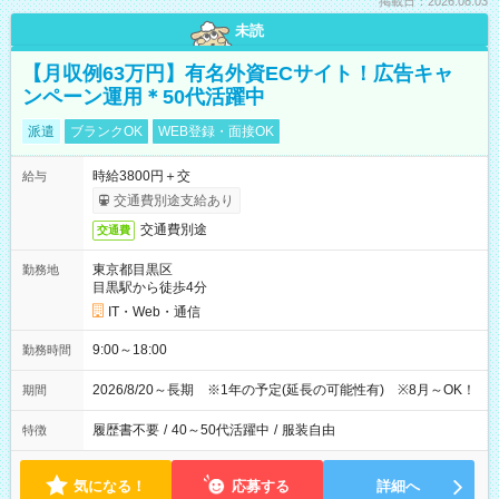
掲載日：2026.08.03
未読
【月収例63万円】有名外資ECサイト！広告キャ
ンペーン運用＊50代活躍中
派遣
ブランクOK
WEB登録・面接OK
時給3800円＋交
給与
交通費別途支給あり
交通費別途
交通費
東京都目黒区
勤務地
目黒駅から徒歩4分
IT・Web・通信
9:00～18:00
勤務時間
2026/8/20～長期 ※1年の予定(延長の可能性有) ※8月～OK！
期間
履歴書不要
/
40～50代活躍中
/
服装自由
特徴
気になる！
応募する
詳細へ