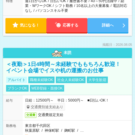
週1日からOK
/
日払いOK
/
履歴書不要
/
40～50代活躍中
/
副
特徴
業・WワークOK
/
シフト勤務
/
10名以上の大量募集
/
電話対応
なし
/
パソコンスキル不要
気になる！
応募する
詳細へ
掲載日：2026.08.05
未読
＜夜勤＞1日4時間～未経験でももちろん歓迎！
イベント会場でイスや机の運搬のお仕事
アルバイト
職種未経験OK
社会人未経験OK
大学生歓迎
ブランクOK
WEB登録・面接OK
日給：12500円～ 半日：5000円～ ■日払いOK！
給与
交通費別途支給あり
交通費規定支給
交通費
東京都千代田区
勤務地
秋葉原駅
/
神保町駅
/
麹町駅
/
…