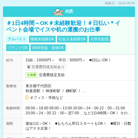
掲載日：2026.08.06
未読
＃1日4時間～OK＃未経験歓迎！＃日払い＊イ
ベント会場でイスや机の運搬のお仕事
アルバイト
職種未経験OK
社会人未経験OK
大学生歓迎
ブランクOK
WEB登録・面接OK
日給：10000円～ 半日：5000円～ ■日払いOK！
給与
交通費別途支給あり
交通費規定支給
交通費
東京都千代田区
勤務地
秋葉原駅
/
神保町駅
/
麹町駅
/
…
オフィス・学校など
09:00～18:00 09:00～13:00 20:00～24：00 22：00～31:00
勤務時間
20:00～24：00 22：00～翌7:00 …など1日4時間～OK！ その他
シフトもございます！ お気軽にご相談ください！
激短1日～OK！ ■もちろん即日スタートもOK！ ■曜日・日数
期間
はアナタ次第！