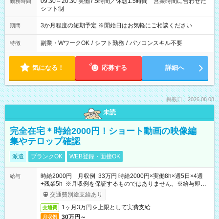
09:30～20:30 実働7.5時間／休憩1.5時間 営業時間に合わせた
勤務時間
シフト制
3か月程度の短期予定 ※開始日はお気軽にご相談ください
期間
副業・WワークOK
/
シフト勤務
/
パソコンスキル不要
特徴
気になる！
応募する
詳細へ
掲載日：2026.08.08
未読
完全在宅＊時給2000円！ショート動画の映像編
集やテロップ確認
派遣
ブランクOK
WEB登録・面接OK
時給2000円 月収例 33万円 時給2000円×実働8h×週5日×4週
給与
+残業5h ※月収例を保証するものではありません。※給与即受
取りサービス利用可（利用条件有）
交通費別途支給あり
1ヶ月3万円を上限として実費支給
交通費
30万円～
月収例