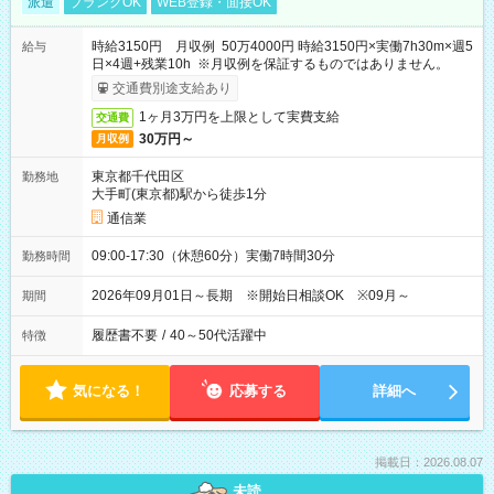
派遣
ブランクOK
WEB登録・面接OK
時給3150円 月収例 50万4000円 時給3150円×実働7h30m×週5
給与
日×4週+残業10h ※月収例を保証するものではありません。
交通費別途支給あり
1ヶ月3万円を上限として実費支給
交通費
30万円～
月収例
東京都千代田区
勤務地
大手町(東京都)駅から徒歩1分
通信業
09:00-17:30（休憩60分）実働7時間30分
勤務時間
2026年09月01日～長期 ※開始日相談OK ※09月～
期間
履歴書不要
/
40～50代活躍中
特徴
気になる！
応募する
詳細へ
掲載日：2026.08.07
未読