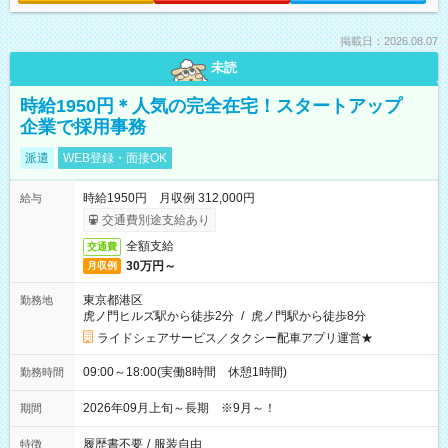
掲載日：2026.08.07
未読
時給1950円＊人気の完全在宅！スタートアップ
企業で採用事務
派遣
WEB登録・面接OK
時給1950円 月収例 312,000円
給与
交通費別途支給あり
全額支給
交通費
30万円～
月収例
東京都港区
勤務地
虎ノ門ヒルズ駅から徒歩2分
/
虎ノ門駅から徒歩8分
ライドシェアサービス／タクシー配車アプリ運営★
09:00～18:00(実働8時間 休憩1時間)
勤務時間
2026年09月上旬～長期 ※9月～！
期間
履歴書不要
/
服装自由
特徴