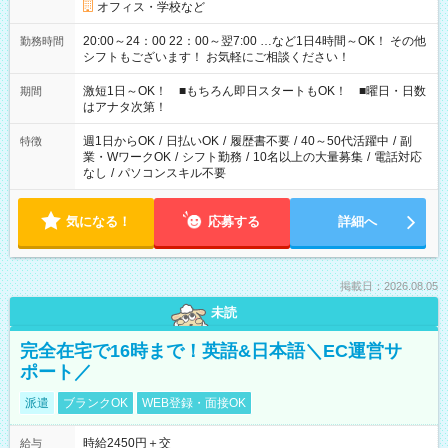
オフィス・学校など
20:00～24：00 22：00～翌7:00 …など1日4時間～OK！ その他
勤務時間
シフトもございます！ お気軽にご相談ください！
激短1日～OK！ ■もちろん即日スタートもOK！ ■曜日・日数
期間
はアナタ次第！
週1日からOK
/
日払いOK
/
履歴書不要
/
40～50代活躍中
/
副
特徴
業・WワークOK
/
シフト勤務
/
10名以上の大量募集
/
電話対応
なし
/
パソコンスキル不要
気になる！
応募する
詳細へ
掲載日：2026.08.05
未読
完全在宅で16時まで！英語&日本語＼EC運営サ
ポート／
派遣
ブランクOK
WEB登録・面接OK
時給2450円＋交
給与