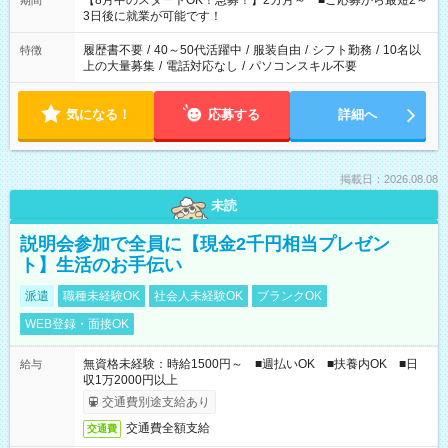
【8月中のスタートOK！急募！】2カ月～ ■ご応募から最短2～
期間
ね。 ※Wワーク希望の方へ 今ご覧のお仕事で希望する勤務時間
3日後に就業が可能です！
と、もう1つのお仕事の勤務時間。 合計で週40時間を超える場
合は応募できません。
履歴書不要
/
40～50代活躍中
/
服装自由
/
シフト勤務
/
10名以
特徴
上の大量募集
/
電話対応なし
/
パソコンスキル不要
気になる！
応募する
詳細へ
掲載日：2026.08.08
未読
説明会参加で全員に【現金2千円相当プレゼン
ト】生活のお手伝い
派遣
職種未経験OK
社会人未経験OK
ブランクOK
WEB登録・面接OK
無資格未経験：時給1500円～ ■週払いOK ■扶養内OK ■日
給与
収1万2000円以上
交通費別途支給あり
交通費全額支給
交通費