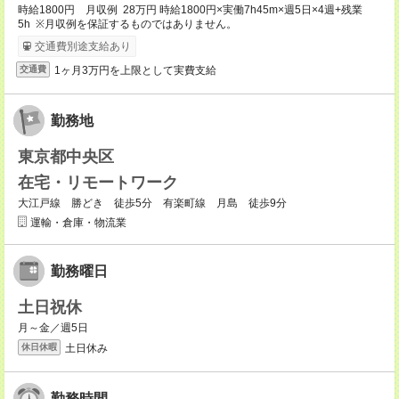
時給1800円 月収例 28万円 時給1800円×実働7h45m×週5日×4週+残業
5h ※月収例を保証するものではありません。
交通費別途支給あり
1ヶ月3万円を上限として実費支給
交通費
勤務地
東京都中央区
在宅・リモートワーク
大江戸線 勝どき 徒歩5分 有楽町線 月島 徒歩9分
運輸・倉庫・物流業
勤務曜日
土日祝休
月～金／週5日
土日休み
休日休暇
勤務時間