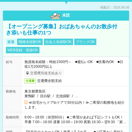
掲載日：2026.08.08
未読
【オープニング募集】おばあちゃんのお散歩付
き添いも仕事の1つ
派遣
職種未経験OK
社会人未経験OK
ブランクOK
WEB登録・面接OK
無資格未経験：時給1500円～ ■週払いOK ■扶養内OK ■日
給与
収1万2000円以上
交通費別途支給あり
交通費全額支給
交通費
東京都豊島区
勤務地
巣鴨駅
/
目白駅
/
北池袋駅
/
…
≪自宅からドアtoドアで30分以内！≫ご希望の勤務地を紹介
します。
9:00～18:00（休憩60分） ■ご希望があれば下記シフトもOK！
勤務時間
早番 7:00～16:00 遅番 10:00～19:00 夜勤 16:30～翌9:30 「家族
と休みを合わせたい」 「余裕を持って夕飯の準備がしたい」
「できれば残業はしたくない」 など、ご希望を教えてください