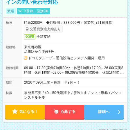
インの問い合わせ対応
派遣
WEB登録・面接OK
時給2200円 ◆月収例：338,000円＋残業代（21日換算）
給与
交通費別途支給あり
全額支給
交通費
東京都港区
勤務地
品川駅から徒歩7分
ドコモグループ→通信設備とシステム開発・運用
09:00～17:30(実働7時間30分 休憩1時間) 17:00～26:00(実働8
勤務時間
時間 休憩1時間) 02:00～09:30(実働6時間30分 休憩1時間) ※
日勤は就業時間1/夜勤は就業時間2.3を連続で行って頂きます
2026年09月上旬～長期 ※9月～！
期間
履歴書不要
/
40～50代活躍中
/
服装自由
/
シフト勤務
/
パソコ
特徴
ンスキル不要
気になる！
応募する
詳細へ