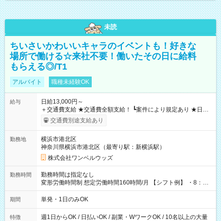
未読
ちいさいかわいいキャラのイベントも！好きな
場所で働ける☆来社不要！働いたその日に給料
もらえる◎/T1
アルバイト
職種未経験OK
日給13,000円～
給与
＋交通費支給 ★交通費全額支給！ ┗案件により規定あり ★日払
いOK！（規定あり） ┗働いたその日に現金GET♪ お仕事後はコ
交通費別途支給あり
ンビニATMから 日払い分を引き落とせます！ 【試用期間】試
用期間なし
横浜市港北区
勤務地
神奈川県横浜市港北区（最寄り駅：新横浜駅）
株式会社ワンベルウッズ
勤務時間は指定なし
勤務時間
変形労働時間制 想定労働時間160時間/月 【シフト例】 ・8：00
～21：00
単発・1日のみOK
期間
週1日からOK / 日払いOK / 副業・WワークOK / 10名以上の大量
特徴