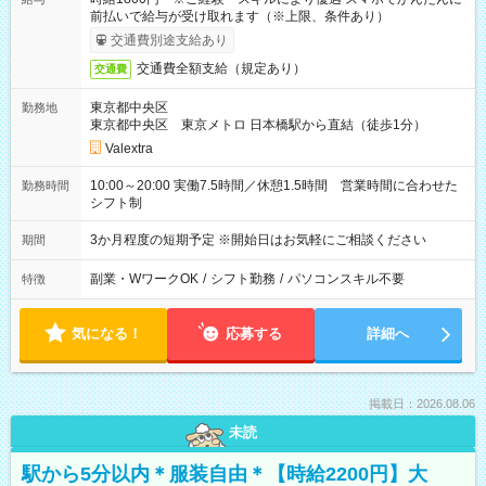
前払いで給与が受け取れます（※上限、条件あり）
交通費別途支給あり
交通費全額支給（規定あり）
交通費
東京都中央区
勤務地
東京都中央区 東京メトロ 日本橋駅から直結（徒歩1分）
Valextra
10:00～20:00 実働7.5時間／休憩1.5時間 営業時間に合わせた
勤務時間
シフト制
3か月程度の短期予定 ※開始日はお気軽にご相談ください
期間
副業・WワークOK
/
シフト勤務
/
パソコンスキル不要
特徴
気になる！
応募する
詳細へ
掲載日：2026.08.06
未読
駅から5分以内＊服装自由＊【時給2200円】大