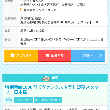
さいたま市大宮区
勤務地
埼玉県さいたま市大宮区錦町（最寄り駅：大宮駅）
株式会社ワンベルウッズ
勤務時間は指定なし
勤務時間
変形労働時間制 想定労働時間160時間/月 【シフト例】 ・8：00
～21：00
単発・1日のみOK
期間
週1日からOK / 日払いOK / 副業・WワークOK / 10名以上の大量
特徴
募集
気になる！
応募する
詳細へ
未読
特別時給1800円【ヴァレクストラ】短期スタッ
フ 日本橋
派遣
ブランクOK
WEB登録・面接OK
時給1800円 ※ご経験・スキルにより優遇 スマホでかんたんに
給与