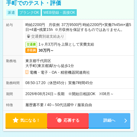
手町でのテスト・評価
派遣
ブランクOK
WEB登録・面接OK
時給2200円 月収例 37万9500円 時給2200円×実働7h45m×週5
給与
日×4週+残業15h ※月収例を保証するものではありません。
交通費別途支給あり
1ヶ月3万円を上限として実費支給
交通費
30万円～
月収例
東京都千代田区
勤務地
大手町(東京都)駅から徒歩1分
電機・電子・OA・精密機器関連商社
08:50-17:20（休憩45分）実働7時間45分
勤務時間
2026年08月24日～長期 ※開始日相談OK ※08月～
期間
履歴書不要
/
40～50代活躍中
/
服装自由
特徴
気になる！
応募する
詳細へ