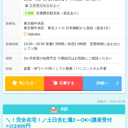
交通費別途支給あり
交通費全額支給（規定あり）
交通費
東京都中央区
勤務地
東京都中央区 東京メトロ 日本橋駅から直結（徒歩1分）
Valextra
10:00～20:00 実働7.5時間／休憩1.5時間 営業時間に合わせた
勤務時間
シフト制
3か月程度の短期予定 ※開始日はお気軽にご相談ください
期間
副業・WワークOK
/
シフト勤務
/
パソコンスキル不要
特徴
気になる！
応募する
詳細へ
掲載日：2026.08.06
未読
＼！完全在宅！／土日含む週2～OK<講座受付
>@2400円