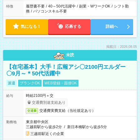
履歴書不要
/
40～50代活躍中
/
副業・WワークOK
/
シフト勤
特徴
務
/
パソコンスキル不要
気になる！
応募する
詳細へ
掲載日：2026.08.05
未読
【在宅基本】大手！広報アシ〇2100円エルダー
〇9月～＊50代活躍中
派遣
ブランクOK
WEB登録・面接OK
時給2100円＋交
給与
交通費別途支給あり
交通費実費支給（当社規定あり）
交通費
東京都中央区
勤務地
三越前駅から徒歩2分
/
新日本橋駅から徒歩5分
三越前駅近くの企業