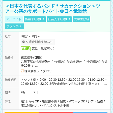
＜日本を代表するバンド＊サカナクション＞ツ
アー公演のサポートバイト＠日本武道館
アルバイト
職種未経験OK
社会人未経験OK
大学生歓迎
ブランクOK
時給1250円～
給与
交通費別途支給あり
支給（規定有り）
交通費
東京都千代田区
勤務地
九段下駅から徒歩5分
/
竹橋駅から徒歩10分
/
神保町駅から徒
歩15分
/
…
株式会社ライブパワー
＜シフト例＞ 9:00～22:30 12:30～22:00 15:30～21:00 12:30～
勤務時間
19:00 12:30～22:00 上記の時間から好きな時間を選べます！ ※
時間は変更となる可能性があります
9月8日・9日
期間
週1日からOK
/
履歴書不要
/
副業・WワークOK
/
シフト勤務
/
特徴
電話対応なし
/
パソコンスキル不要