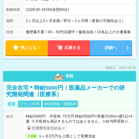
(1)09:00-18:00(休憩60分)
勤務時間
1ヶ月以上3ヶ月未満／即日～1ヵ月間（更新の可能性あり）
期間
履歴書不要
/
40～50代活躍中
/
服装自由
/
10名以上の大量募集
特徴
気になる！
応募する
詳細へ
掲載日：2026.08.06
未読
完全在宅＊時給5000円！医薬品メーカーでの研
究開発関連（医療系）
派遣
ブランクOK
WEB登録・面接OK
時給5000円 月収例 75万円 時給5000円×実働7h30m×週5日×4
給与
週 ※月収例を保証するものではありません。※給与即受取りサ
ービス利用可（利用条件有）
交通費別途支給あり
1ヶ月3万円を上限として実費支給
交通費