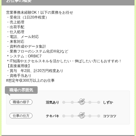
お仕事の概要
営業事務未経験OK！以下の業務をお任せ
・受発注（1日20件程度）
・売上処理
・出荷手配
・仕入処理
・電話、メール対応
・来客対応
・資料作成やデータ集計
・業務フローのシステム化(DX化)など
＊システム：ORBIC7
＊IT知識やエクセルスキルを活かしたい・伸ばしたい方にもおすすめ！
【直接雇用後】
・賞与 年2回、計20万円程度あり
・資格手当あり
#想定年収300万以上のお仕事
職場の雰囲気
職場の様子
活気あり
しずか
仕事の仕方
テキパキ
コツコツ