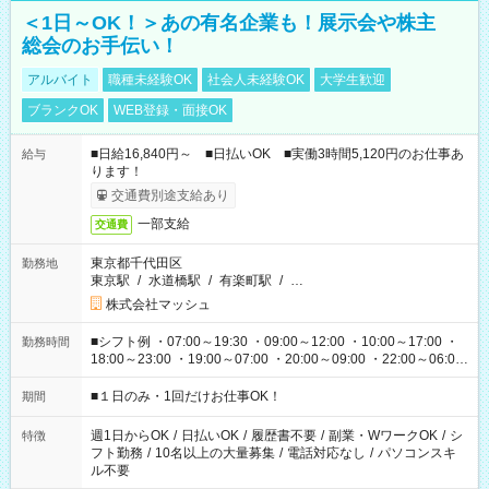
＜1日～OK！＞あの有名企業も！展示会や株主
総会のお手伝い！
アルバイト
職種未経験OK
社会人未経験OK
大学生歓迎
ブランクOK
WEB登録・面接OK
■日給16,840円～ ■日払いOK ■実働3時間5,120円のお仕事あ
給与
ります！
交通費別途支給あり
一部支給
交通費
東京都千代田区
勤務地
東京駅
/
水道橋駅
/
有楽町駅
/
…
株式会社マッシュ
■シフト例 ・07:00～19:30 ・09:00～12:00 ・10:00～17:00 ・
勤務時間
18:00～23:00 ・19:00～07:00 ・20:00～09:00 ・22:00～06:00
etc ★最短で3時間で5,120円のお仕事から 15時間で2万円近く稼
げるお仕事も！ ご希望のお時間に合わせてご紹介！ ※シフトは
■１日のみ・1回だけお仕事OK！
期間
現場によって異なります。 ※勿論、休憩時間はあるのでご安心
ください！
週1日からOK
/
日払いOK
/
履歴書不要
/
副業・WワークOK
/
シ
特徴
フト勤務
/
10名以上の大量募集
/
電話対応なし
/
パソコンスキ
ル不要