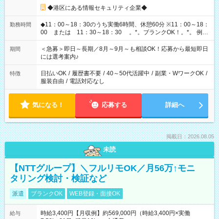
◆港区にある情報セキュリティ企業◆
◆11：00～18：30のうち実働6時間、休憩60分 ※11：00～18：
勤務時間
00 または 11：30～18：30 。*。ブランクOK！。*。 例え
ば前職が、 在宅/財団法人/事務/コールセンター/受付/販売/カフェ
スタッフ スイーツ販売/ホテルフロント/化粧品販売/など 様々な
＜急募＞即日～長期／8月～9月～も相談OK！応募から最短即日
期間
業界から入社して活躍されています♪
には選考案内♪
日払いOK
/
履歴書不要
/
40～50代活躍中
/
副業・WワークOK
/
特徴
服装自由
/
電話対応なし
気になる！
応募する
詳細へ
掲載日：2026.08.05
未読
【NTTグループ】＼フルリモOK／月56万↑モニ
タリング検討・検証など
派遣
ブランクOK
WEB登録・面接OK
時給3,400円【月収例】約569,000円（時給3,400円×実働
給与