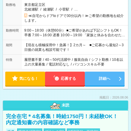
東京都足立区
勤務地
北綾瀬駅
/
綾瀬駅
/
小菅駅
/
…
≪自宅からドアtoドアで30分以内！≫ご希望の勤務地を紹介
します。
9:00～18:00（休憩60分） ■ご希望があれば下記シフトもOK！
勤務時間
早番 7:00～16:00 遅番 10:00～19:00 「家族と休みを合わせた
い」 「余裕を持って夕飯の準備がしたい」 「できれば残業はし
たくない」 など、ご希望を教えてくださいね。 ※Wワーク希望
【現在も積極採用中！急募！】2カ月～ ■ご応募から最短2～3
期間
の方へ 今ご覧のお仕事で希望する勤務時間と、もう1つのお仕事
日後の就業も相談可能です！
の勤務時間。 合計で週40時間を超える場合は応募できません。
履歴書不要
/
40～50代活躍中
/
服装自由
/
シフト勤務
/
10名以
特徴
上の大量募集
/
電話対応なし
/
パソコンスキル不要
気になる！
応募する
詳細へ
掲載日：2026.08.06
未読
完全在宅＊4名募集！時給1750円！未経験OK！
内定通知書の内容確認など事務