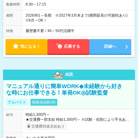
8:30～17:15
勤務時間
2026/9/1～長期 ※2027年3月末まで(期間延長の可能性あり)
期間
※9月～OK！
履歴書不要
/
40～50代活躍中
特徴
気になる！
応募する
詳細へ
未読
マニュアル通りに簡単WORK◆未経験から好き
な時にお仕事できる！単発OK◎試験監督
アルバイト
職種未経験OK
時給1,300円～
給与
★交通費一部支給 時給1,300円～ ※試験・役割により手当あり
※勤務回数により昇給あり 【即給（前払い）オプションあ
交通費別途支給あり
り！】 希望される場合、勤務から1週間ほどで給与の一部を受け
取れます。 ※手数料418円がかかります。 【過去試験日の収入