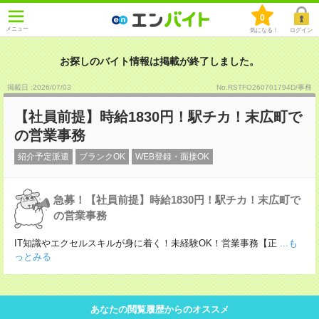
0
メニュー
気になる！
ログイン
お探しのバイト情報は掲載が終了しました。
掲載日 :2026
/
07
/
03
No.RSTFO260701794D/事務
【社員前提】時給1830円！駅チカ！末広町で
の営業事務
紹介予定派遣
ブランクOK
WEB登録・面接OK
急募！【社員前提】時給1830円！駅チカ！末広町で
の営業事務
IT知識やエクセルスキルが身に着く！未経験OK！営業事務【正
...も
っとみる
あなたの閲覧履歴からのオススメ