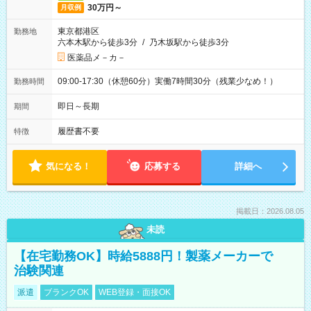
30万円～
月収例
東京都港区
勤務地
六本木駅から徒歩3分
/
乃木坂駅から徒歩3分
医薬品メ－カ－
09:00-17:30（休憩60分）実働7時間30分（残業少なめ！）
勤務時間
即日～長期
期間
履歴書不要
特徴
気になる！
応募する
詳細へ
掲載日：2026.08.05
未読
【在宅勤務OK】時給5888円！製薬メーカーで
治験関連
派遣
ブランクOK
WEB登録・面接OK