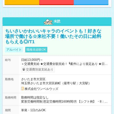
未読
ちいさいかわいいキャラのイベントも！好きな
場所で働ける☆来社不要！働いたその日に給料
もらえる◎/T1
アルバイト
職種未経験OK
日給13,000円～
給与
＋交通費支給 ★交通費全額支給！ ┗案件により規定あり ★日払
いOK！（規定あり） ┗働いたその日に現金GET♪ お仕事後はコ
交通費別途支給あり
ンビニATMから 日払い分を引き落とせます！ 【試用期間】試
用期間なし
さいたま市大宮区
勤務地
埼玉県さいたま市大宮区錦町（最寄り駅：大宮駅）
株式会社ワンベルウッズ
勤務時間は指定なし
勤務時間
変形労働時間制 想定労働時間160時間/月 【シフト例】 ・8：00
～21：00
単発・1日のみOK
期間