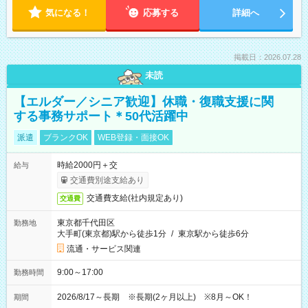
気になる！
応募する
詳細へ
掲載日：2026.07.28
未読
【エルダー／シニア歓迎】休職・復職支援に関
する事務サポート＊50代活躍中
派遣
ブランクOK
WEB登録・面接OK
時給2000円＋交
給与
交通費別途支給あり
交通費支給(社内規定あり)
交通費
東京都千代田区
勤務地
大手町(東京都)駅から徒歩1分
/
東京駅から徒歩6分
流通・サービス関連
9:00～17:00
勤務時間
2026/8/17～長期 ※長期(2ヶ月以上) ※8月～OK！
期間