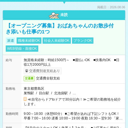
掲載日：2026.08.06
未読
【オープニング募集】おばあちゃんのお散歩付
き添いも仕事の1つ
派遣
職種未経験OK
社会人未経験OK
ブランクOK
WEB登録・面接OK
無資格未経験：時給1500円～ ■週払いOK ■扶養内OK ■日
給与
収1万2000円以上
交通費別途支給あり
交通費全額支給
交通費
東京都豊島区
勤務地
巣鴨駅
/
目白駅
/
北池袋駅
/
…
≪自宅からドアtoドアで30分以内！≫ご希望の勤務地を紹介
します。
9:00～18:00（休憩60分） ■ご希望があれば下記シフトもOK！
勤務時間
早番 7:00～16:00 遅番 10:00～19:00 夜勤 16:30～翌9:30 「家族
と休みを合わせたい」 「余裕を持って夕飯の準備がしたい」
「できれば残業はしたくない」 など、ご希望を教えてください