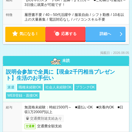
【8月中のスタートOK！急募！】2カ月～ ■ご応募から最短2～
期間
ね。 ※Wワーク希望の方へ 今ご覧のお仕事で希望する勤務時間
3日後に就業が可能です！
と、もう1つのお仕事の勤務時間。 合計で週40時間を超える場
合は応募できません。
履歴書不要
/
40～50代活躍中
/
服装自由
/
シフト勤務
/
10名以
特徴
上の大量募集
/
電話対応なし
/
パソコンスキル不要
気になる！
応募する
詳細へ
掲載日：2026.08.05
未読
説明会参加で全員に【現金2千円相当プレゼン
ト】生活のお手伝い
派遣
職種未経験OK
社会人未経験OK
ブランクOK
WEB登録・面接OK
無資格未経験：時給1500円～ ■週払いOK ■扶養内OK ■日
給与
収1万2000円以上
交通費別途支給あり
交通費全額支給
交通費