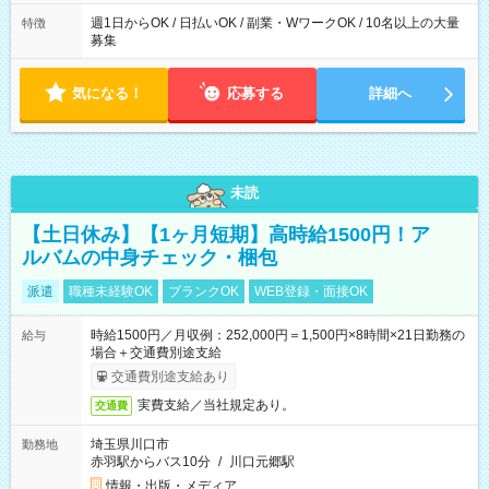
週1日からOK / 日払いOK / 副業・WワークOK / 10名以上の大量
特徴
募集
気になる！
応募する
詳細へ
未読
【土日休み】【1ヶ月短期】高時給1500円！ア
ルバムの中身チェック・梱包
派遣
職種未経験OK
ブランクOK
WEB登録・面接OK
時給1500円／月収例：252,000円＝1,500円×8時間×21日勤務の
給与
場合＋交通費別途支給
交通費別途支給あり
実費支給／当社規定あり。
交通費
埼玉県川口市
勤務地
赤羽駅からバス10分
/
川口元郷駅
情報・出版・メディア