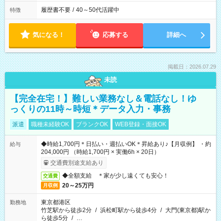
履歴書不要
/
40～50代活躍中
特徴
気になる！
応募する
詳細へ
掲載日：2026.07.29
未読
【完全在宅！】難しい業務なし＆電話なし！ゆ
っくりの11時～時短＊データ入力・事務
派遣
職種未経験OK
ブランクOK
WEB登録・面接OK
◆時給1,700円＊日払い・週払いOK＊昇給あり♪【月収例】 ・約
給与
204,000円 （時給1,700円 × 実働6h × 20日）
交通費別途支給あり
◆全額支給 ＊家が少し遠くても安心！
交通費
20～25万円
月収例
東京都港区
勤務地
竹芝駅から徒歩2分
/
浜松町駅から徒歩4分
/
大門(東京都)駅か
ら徒歩5分
/
…