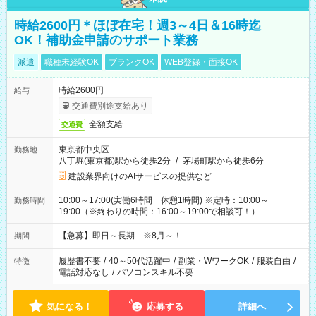
時給2600円＊ほぼ在宅！週3～4日＆16時迄
OK！補助金申請のサポート業務
派遣
職種未経験OK
ブランクOK
WEB登録・面接OK
時給2600円
給与
交通費別途支給あり
全額支給
交通費
東京都中央区
勤務地
八丁堀(東京都)駅から徒歩2分
/
茅場町駅から徒歩6分
建設業界向けのAIサービスの提供など
10:00～17:00(実働6時間 休憩1時間) ※定時：10:00～
勤務時間
19:00（※終わりの時間：16:00～19:00で相談可！）
【急募】即日～長期 ※8月～！
期間
履歴書不要
/
40～50代活躍中
/
副業・WワークOK
/
服装自由
/
特徴
電話対応なし
/
パソコンスキル不要
気になる！
応募する
詳細へ