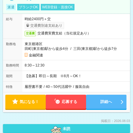
派遣
ブランクOK
WEB登録・面接OK
時給2400円＋交
給与
交通費別途支給あり
交通費実費支給（当社規定あり）
交通費
東京都港区
勤務地
田町(東京都)駅から徒歩4分
/
三田(東京都)駅から徒歩7分
金融関連
8:30～12:30
勤務時間
【急募】即日～長期 ※8月～OK！
期間
履歴書不要
/
40～50代活躍中
/
服装自由
特徴
気になる！
応募する
詳細へ
掲載日：2026.08.03
未読