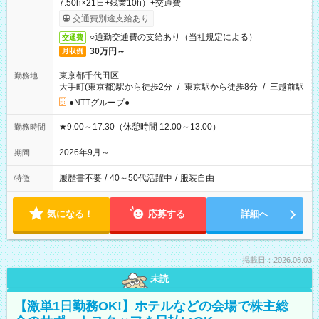
7.50h×21日+残業10h）+交通費
交通費別途支給あり
○通勤交通費の支給あり（当社規定による）
交通費
30万円～
月収例
東京都千代田区
勤務地
大手町(東京都)駅から徒歩2分
/
東京駅から徒歩8分
/
三越前駅
●NTTグループ●
★9:00～17:30（休憩時間 12:00～13:00）
勤務時間
2026年9月～
期間
履歴書不要
/
40～50代活躍中
/
服装自由
特徴
気になる！
応募する
詳細へ
掲載日：2026.08.03
未読
【激単1日勤務OK!】ホテルなどの会場で株主総