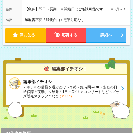
【急募】即日～長期 ※開始日はご相談可能です！ ※8月～！
期間
履歴書不要
/
服装自由
/
電話対応なし
特徴
気になる！
応募する
詳細へ
編集部イチオシ
＜ホテルの備品を運ぶだけ＞単発・短時間～OK／安心の日
給保障＊夜勤、＜単発＊1日～OK！＞コンサートなどのグッ
ズ販売スタッフ＊など
(8/6UP!)