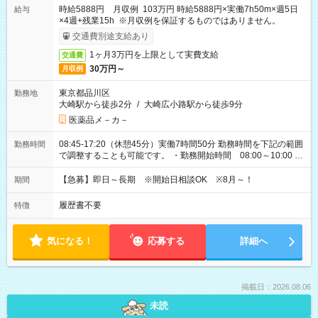
時給5888円 月収例 103万円 時給5888円×実働7h50m×週5日
給与
×4週+残業15h ※月収例を保証するものではありません。
交通費別途支給あり
1ヶ月3万円を上限として実費支給
交通費
30万円～
月収例
東京都品川区
勤務地
大崎駅から徒歩2分
/
大崎広小路駅から徒歩9分
医薬品メ－カ－
08:45-17:20（休憩45分）実働7時間50分 勤務時間を下記の範囲
勤務時間
で調整することも可能です。 ・勤務開始時間 08:00～10:00 ・
勤務終了時間 17:00～19:00 ・実働 06:15～08:00
【急募】即日～長期 ※開始日相談OK ※8月～！
期間
履歴書不要
特徴
気になる！
応募する
詳細へ
掲載日：2026.08.06
未読