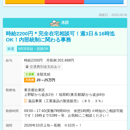
掲載日：2026.08.06
未読
時給2200円＊完全在宅相談可！週3日＆16時迄
OK！内部統制に関わる事務
派遣
WEB登録・面接OK
時給2200円 月収例 202,488円
給与
交通費別途支給あり
全額支給
交通費
20～25万円
月収例
東京都台東区
勤務地
上野駅から徒歩2分
/
稲荷町(東京都)駅から徒歩8分
薬品事業（工業薬品の製造販売）（８５．３％）
09:00～17:40(実働7時間40分 休憩1時間) ※時短のご相談可能
勤務時間
です！16時まで/10時～等、お気軽にご相談ください！
2026年10月上旬～長期 ※10月～！
期間