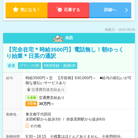
気になる！
応募する
詳細へ
掲載日：2026.08.06
未読
【完全在宅＊時給3500円】電話無し！朝ゆっく
り始業＊日英の通訳
派遣
ブランクOK
WEB登録・面接OK
時給3500円＋交 【月収例】630,000円～ ■給与の前払いが可
給与
能な速払いサービスあり
交通費別途支給あり
交通費支給あり
交通費
30万円～
月収例
東京都千代田区
勤務地
永田町駅から徒歩3分
/
赤坂見附駅から徒歩6分
その他
9:30～18:15 ※残業はほとんどありません。※休憩60分。
勤務時間