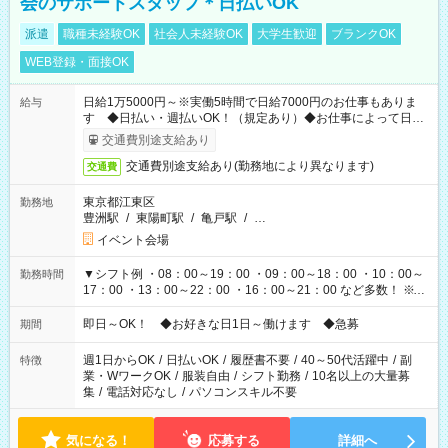
会のサポートスタッフ＊日払いOK
派遣
職種未経験OK
社会人未経験OK
大学生歓迎
ブランクOK
WEB登録・面接OK
日給1万5000円～※実働5時間で日給7000円のお仕事もありま
給与
す ◆日払い・週払いOK！（規定あり）◆お仕事によって日給
も異なります
交通費別途支給あり
交通費別途支給あり(勤務地により異なります)
交通費
東京都江東区
勤務地
豊洲駅
/
東陽町駅
/
亀戸駅
/
…
イベント会場
▼シフト例 ・08：00～19：00 ・09：00～18：00 ・10：00～
勤務時間
17：00 ・13：00～22：00 ・16：00～21：00 など多数！ ※お
仕事により勤務時間が異なります
即日～OK！ ◆お好きな日1日～働けます ◆急募
期間
週1日からOK
/
日払いOK
/
履歴書不要
/
40～50代活躍中
/
副
特徴
業・WワークOK
/
服装自由
/
シフト勤務
/
10名以上の大量募
集
/
電話対応なし
/
パソコンスキル不要
気になる！
応募する
詳細へ