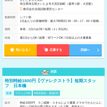
さいたま市大宮区
勤務地
例】 ・河合塾模擬試験 8:30～17:30（休憩1時間） 時給1,300円
埼玉県埼玉県さいたま市大宮区錦町（最寄り駅：大宮駅）
×8時間＝日収10,400円＋交通費 ※当日の役割により時給＋100
円の場合あり ・国家試験 7:00～13:30（休憩なし） 時給1,300
株式会社全国試験運営センター
円（役割手当＋100円）×6時間＝日収8,400円＋交通費 【試用期
間】試用期間なし
シフト制
勤務時間
1日あたりの実働時間：最大7時間/日 09：00～17：00 ※勤務時
間は 試験により異なります。
単発・1日のみOK / 短期（1ヶ月以内）
期間
週1日からOK / 副業・WワークOK / 10名以上の大量募集
特徴
気になる！
応募する
詳細へ
未読
特別時給1800円【ヴァレクストラ】短期スタッ
フ 日本橋
派遣
ブランクOK
WEB登録・面接OK
時給1800円 ※ご経験・スキルにより優遇 スマホでかんたんに
給与
前払いで給与が受け取れます（※上限、条件あり）