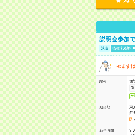
気に
説明会参加で
派遣
職種未経験O
≪まずは
無
給与
交
東
勤務地
錦
9:
勤務時間