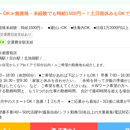
～OK≫無資格・未経験でも時給1500円～！土日祝休みもOK
資格未経験：時給1500円～ ■週払いOK ■扶養内OK ■日収1万2000円以上
交通費別途支給あり
交通費全額支給
通費
京都豊島区
鴨駅
/
目白駅
/
北池袋駅
/
…
≪自宅からドアtoドアで30分以内！≫ご希望の勤務地を紹介します。
00～18:00（休憩60分） ■ご希望があれば下記シフトもOK！ 早番 7:00～16:00 遅
勤 16:30～翌9:30 「家族と休みを合わせたい」 「余裕を持って夕飯の準備
業はしたくない」 など、ご希望を教えてくださいね。 ※Wワーク希望の方へ
する勤務時間と、もう1つのお仕事の勤務時間。 合計で週40時間を超える場
8月中のスタートOK！急募！】2カ月～ ■ご応募から最短2～3日後に就業が
歴書不要
/
40～50代活躍中
/
服装自由
/
シフト勤務
/
10名以上の大量募集
/
電話対応
要