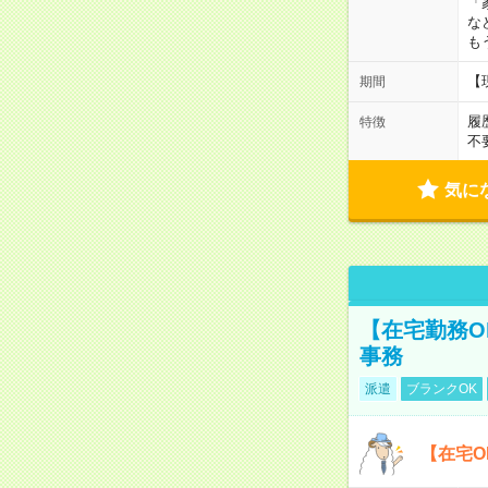
「
な
も
【
期間
履
特徴
不
気に
【在宅勤務O
事務
派遣
ブランクOK
【在宅O