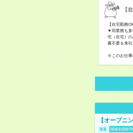
【在
【在宅勤務O
▼同業務も多
宅（在宅）の
書不要＆来社
※このお仕事
【オープニン
派遣
職種未経験O