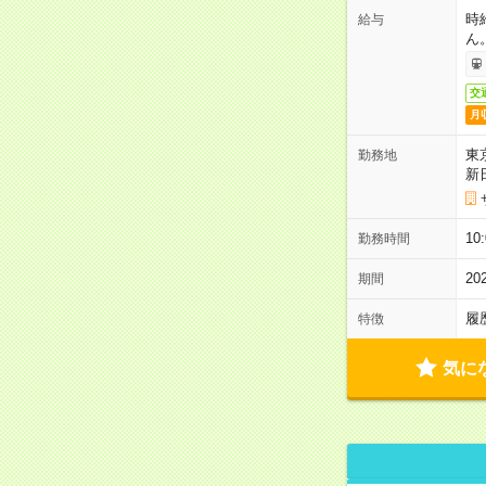
時
給与
ん
交
月
東
勤務地
新
1
勤務時間
2
期間
履
特徴
気に