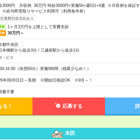
給3000円 月収例 30万円 時給3000円×実働5h×週5日×4週 ※月収例を保
。※給与即受取りサービス利用可（利用条件有）
交通費別途支給あり
1ヶ月3万円を上限として実費支給
通費
30万円～
収例
京都中央区
日本橋駅から徒歩3分
/
三越前駅から徒歩1分
サ－ビス
0:00-16:00（休憩60分）実働5時間（残業少なめ！）
026年09月01日～長期 ※開始日相談OK ※9月～！
歴書不要
なる！
応募する
詳
未読