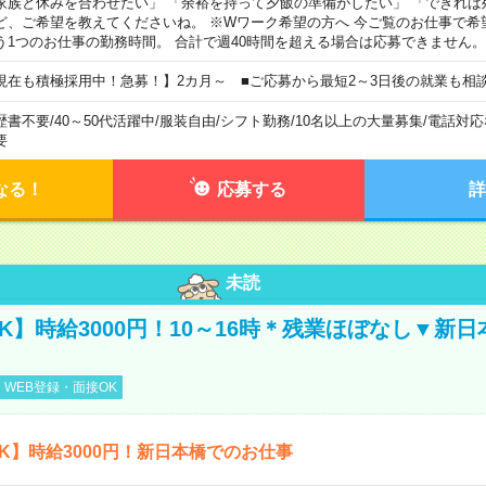
家族と休みを合わせたい」 「余裕を持って夕飯の準備がしたい」 「できれば
ど、ご希望を教えてくださいね。 ※Wワーク希望の方へ 今ご覧のお仕事で希
う1つのお仕事の勤務時間。 合計で週40時間を超える場合は応募できません。
現在も積極採用中！急募！】2カ月～ ■ご応募から最短2～3日後の就業も相
歴書不要
/
40～50代活躍中
/
服装自由
/
シフト勤務
/
10名以上の大量募集
/
電話対応
要
なる！
応募する
詳
未読
K】時給3000円！10～16時＊残業ほぼなし▼新
WEB登録・面接OK
K】時給3000円！新日本橋でのお仕事