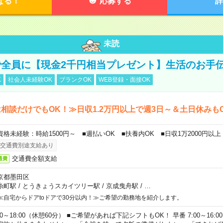
なる！
応募する
詳
未読
全員に【現金2千円相当プレゼント】生活のお手
K
社会人未経験OK
ブランクOK
WEB登録・面接OK
相談だけでもOK！≫日収1.2万円以上で週3日～＆土日休みも
資格未経験：時給1500円～ ■週払いOK ■扶養内OK ■日収1万2000円以上
交通費別途支給あり
交通費全額支給
通費
京都墨田区
糸町駅
/
とうきょうスカイツリー駅
/
京成曳舟駅
/
…
≪自宅からドアtoドアで30分以内！≫ご希望の勤務地を紹介します。
00～18:00（休憩60分） ■ご希望があれば下記シフトもOK！ 早番 7:00～16:00 遅