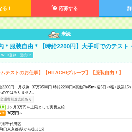
なる！
応募する
詳
未読
内＊服装自由＊【時給2200円】大手町でのテスト
WEB登録・面接OK
ムテストのお仕事】【HITACHIグループ】【服装自由！】
給2200円 月収例 37万9500円 時給2200円×実働7h45m×週5日×4週+残業1
ものではありません。
交通費別途支給あり
1ヶ月3万円を上限として実費支給
通費
30万円～
収例
京都千代田区
手町(東京都)駅から徒歩1分