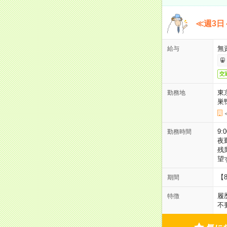
≪週3日
無
給与
交
東
勤務地
巣
9:
勤務時間
夜
残
望
【
期間
履
特徴
不