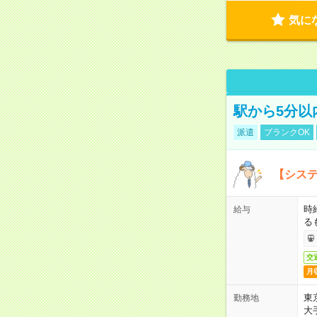
気に
駅から5分以
派遣
ブランクOK
【システ
時
給与
る
交
月
東
勤務地
大