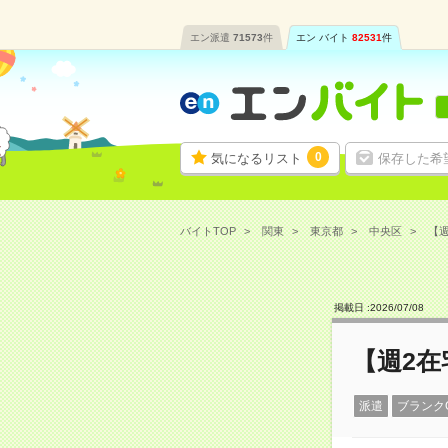
エン派遣
71573
件
エン バイト
82531
件
0
気になるリスト
保存した希
バイトTOP
関東
東京都
中央区
【週
掲載日 :
2026
/
07
/
08
【週2在
派遣
ブランク