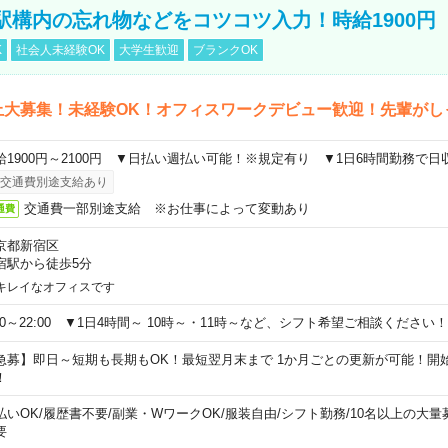
駅構内の忘れ物などをコツコツ入力！時給1900円
K
社会人未経験OK
大学生歓迎
ブランクOK
上大募集！未経験OK！オフィスワークデビュー歓迎！先輩がし
給1900円～2100円 ▼日払い週払い可能！※規定有り ▼1日6時間勤務で日
交通費別途支給あり
交通費一部別途支給 ※お仕事によって変動あり
通費
京都新宿区
宿駅から徒歩5分
キレイなオフィスです
:00～22:00 ▼1日4時間～ 10時～・11時～など、シフト希望ご相談ください！
急募】即日～短期も長期もOK！最短翌月末まで 1か月ごとの更新が可能！開
！
払いOK
/
履歴書不要
/
副業・WワークOK
/
服装自由
/
シフト勤務
/
10名以上の大量
要