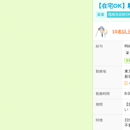
【在宅OK】
派遣
職種未経験O
10名以
時
給与
交
東
勤務地
新
8
勤務時間
【
期間
い
日
特徴
不