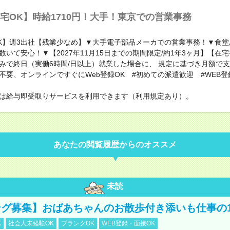
宅OK】時給1710円！大手！東京での営業事務
K】週3出社【残業少なめ】▼大手電子部品メーカでの営業事務！▼食堂あ
数いて安心！▼【2027年11月15日までの期間限定/約1年3ヶ月】【在
みで終日（実働6時間/日以上）就業した場合に、 規定に基づき月額で
不要、オンラインですぐにWeb登録OK #初めての派遣歓迎 #WEB登
は給与即受取りサービスを利用できます（利用規定あり）。
あなたの閲覧履歴からのオススメ
未読
グ募集】おばあちゃんのお散歩付き添いも仕事の
K
社会人未経験OK
ブランクOK
WEB登録・面接OK