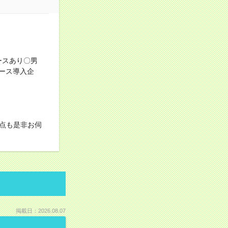
ースあり〇男
ース導入企
点も是非お伺
掲載日：2026.08.07