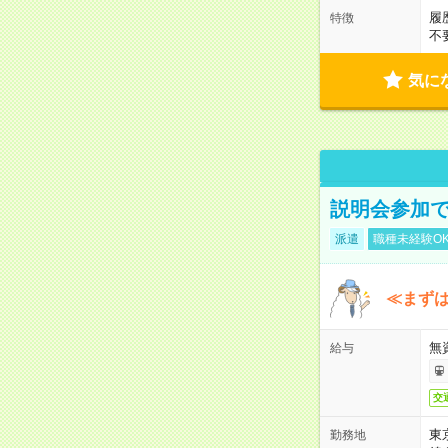
履
特徴
不
気に
説明会参加で
派遣
職種未経験O
≪まずは
無
給与
交
東
勤務地