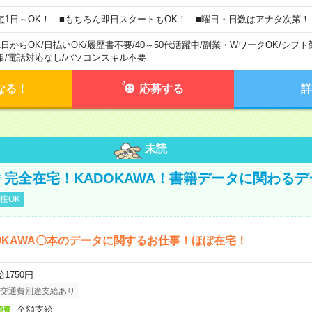
短1日～OK！ ■もちろん即日スタートもOK！ ■曜日・日数はアナタ次第！
1日からOK
/
日払いOK
/
履歴書不要
/
40～50代活躍中
/
副業・WワークOK
/
シフト
集
/
電話対応なし
/
パソコンスキル不要
なる！
応募する
詳
未読
円＊完全在宅！KADOKAWA！書籍データに関わる
接OK
OKAWA〇本のデータに関するお仕事！ほぼ在宅！
1750円
交通費別途支給あり
全額支給
通費