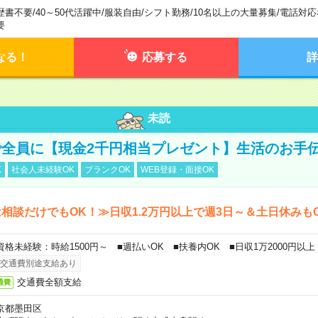
歴書不要
/
40～50代活躍中
/
服装自由
/
シフト勤務
/
10名以上の大量募集
/
電話対応
要
なる！
応募する
詳
未読
全員に【現金2千円相当プレゼント】生活のお手
K
社会人未経験OK
ブランクOK
WEB登録・面接OK
相談だけでもOK！≫日収1.2万円以上で週3日～＆土日休みも
資格未経験：時給1500円～ ■週払いOK ■扶養内OK ■日収1万2000円以上
交通費別途支給あり
交通費全額支給
通費
京都墨田区