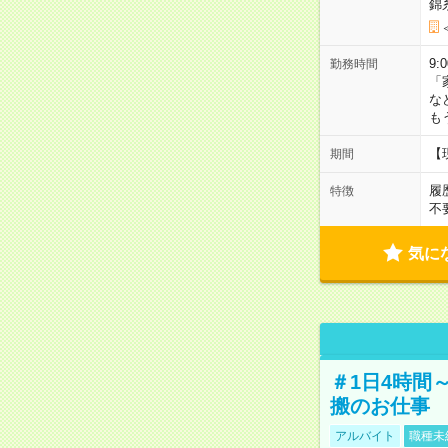
錦
9:
勤務時間
「
な
も
【
期間
履
特徴
不
気に
＃1日4時間
搬のお仕事
アルバイト
職種未