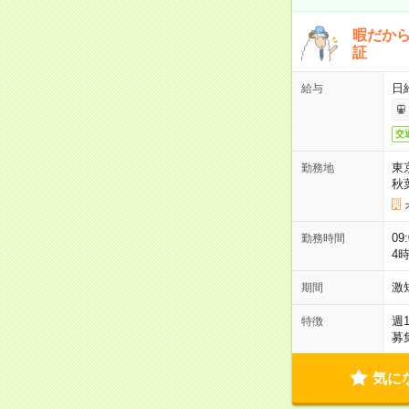
暇だか
証
日
給与
交
東
勤務地
秋
09
勤務時間
4
激
期間
週
特徴
募
気に