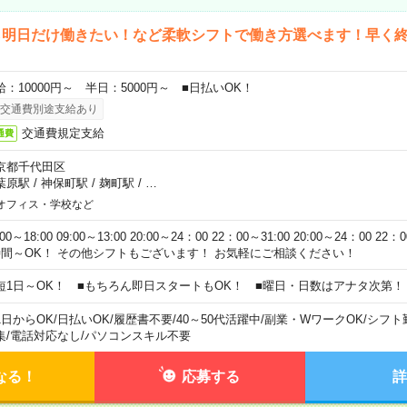
ら明日だけ働きたい！など柔軟シフトで働き方選べます！早く
給：10000円～ 半日：5000円～ ■日払いOK！
交通費別途支給あり
交通費規定支給
通費
京都千代田区
葉原駅
/
神保町駅
/
麹町駅
/
…
オフィス・学校など
:00～18:00 09:00～13:00 20:00～24：00 22：00～31:00 20:00～24：00 2
時間～OK！ その他シフトもございます！ お気軽にご相談ください！
短1日～OK！ ■もちろん即日スタートもOK！ ■曜日・日数はアナタ次第！
1日からOK
/
日払いOK
/
履歴書不要
/
40～50代活躍中
/
副業・WワークOK
/
シフト
集
/
電話対応なし
/
パソコンスキル不要
なる！
応募する
詳