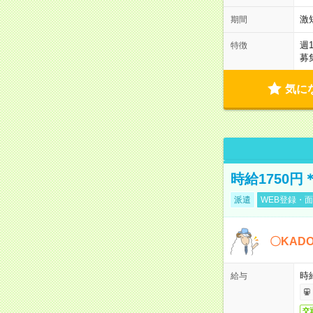
激
期間
週
特徴
募
気に
時給1750
派遣
WEB登録・面
〇KAD
時給
給与
交