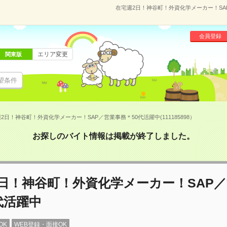
在宅週2日！神谷町！外資化学メーカー！SAP
会員登録
エリア変更
関東版
望条件
2日！神谷町！外資化学メーカー！SAP／営業事務＊50代活躍中(111185898）
お探しのバイト情報は掲載が終了しました。
日！神谷町！外資化学メーカー！SAP
代活躍中
OK
WEB登録・面接OK