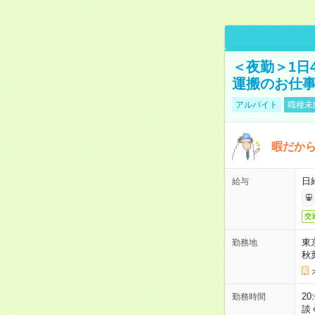
＜夜勤＞1日
運搬のお仕
アルバイト
職種未
暇だか
日
給与
交
東
勤務地
秋
2
勤務時間
談