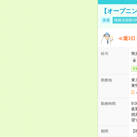
【オープニン
派遣
職種未経験O
≪週3日
無
給与
交
東
勤務地
巣
9:
勤務時間
夜
残
望
【
期間