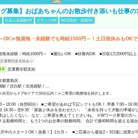
グ募集】おばあちゃんのお散歩付き添いも仕事の
K
社会人未経験OK
ブランクOK
WEB登録・面接OK
～OK≫無資格・未経験でも時給1500円～！土日祝休みもOK
資格未経験：時給1500円～ ■週払いOK ■扶養内OK ■日収1万2000円以上
交通費別途支給あり
交通費全額支給
通費
京都豊島区
鴨駅
/
目白駅
/
北池袋駅
/
…
≪自宅からドアtoドアで30分以内！≫ご希望の勤務地を紹介します。
00～18:00（休憩60分） ■ご希望があれば下記シフトもOK！ 早番 7:00～16:00 遅
勤 16:30～翌9:30 「家族と休みを合わせたい」 「余裕を持って夕飯の準備
業はしたくない」 など、ご希望を教えてくださいね。 ※Wワーク希望の方へ
する勤務時間と、もう1つのお仕事の勤務時間。 合計で週40時間を超える場
8月中のスタートOK！急募！】2カ月～ ■ご応募から最短2～3日後に就業が