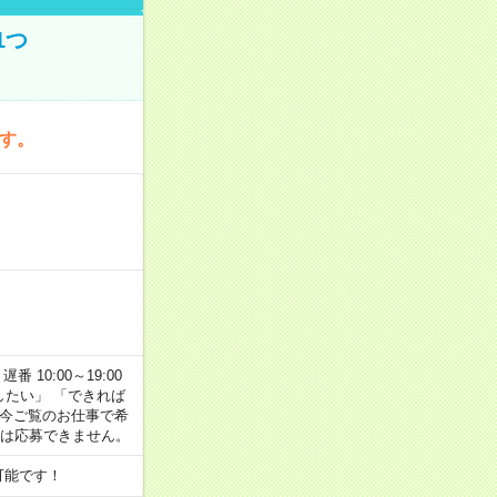
1つ
です。
番 10:00～19:00
がしたい」 「できれば
 今ご覧のお仕事で希
合は応募できません。
可能です！