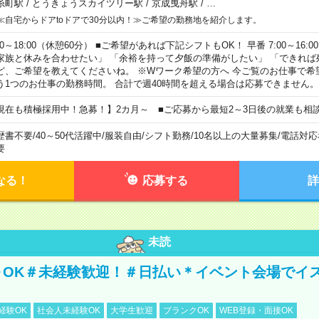
糸町駅
/
とうきょうスカイツリー駅
/
京成曳舟駅
/
…
≪自宅からドアtoドアで30分以内！≫ご希望の勤務地を紹介します。
00～18:00（休憩60分） ■ご希望があれば下記シフトもOK！ 早番 7:00～16:00 遅
家族と休みを合わせたい」 「余裕を持って夕飯の準備がしたい」 「できれば
ど、ご希望を教えてくださいね。 ※Wワーク希望の方へ 今ご覧のお仕事で希
う1つのお仕事の勤務時間。 合計で週40時間を超える場合は応募できません。
現在も積極採用中！急募！】2カ月～ ■ご応募から最短2～3日後の就業も相
歴書不要
/
40～50代活躍中
/
服装自由
/
シフト勤務
/
10名以上の大量募集
/
電話対応
要
なる！
応募する
詳
未読
～OK＃未経験歓迎！＃日払い＊イベント会場でイ
経験OK
社会人未経験OK
大学生歓迎
ブランクOK
WEB登録・面接OK