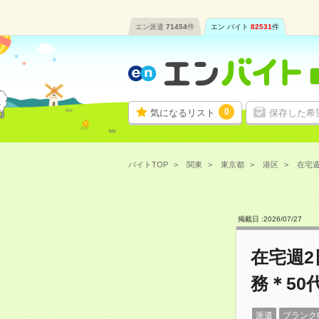
エン派遣
71454
件
エン バイト
82531
件
0
気になるリスト
保存した希
バイトTOP
関東
東京都
港区
在宅週
掲載日 :
2026
/
07
/
27
在宅週2
務＊50
派遣
ブランク