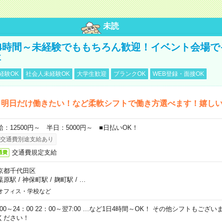
未読
4時間～未経験でももちろん歓迎！イベント会場で
事
経験OK
社会人未経験OK
大学生歓迎
ブランクOK
WEB登録・面接OK
ら明日だけ働きたい！など柔軟シフトで働き方選べます！嬉し
給：12500円～ 半日：5000円～ ■日払いOK！
交通費別途支給あり
交通費規定支給
通費
京都千代田区
葉原駅
/
神保町駅
/
麹町駅
/
…
オフィス・学校など
0:00～24：00 22：00～翌7:00 …など1日4時間～OK！ その他シフトもござ
ください！