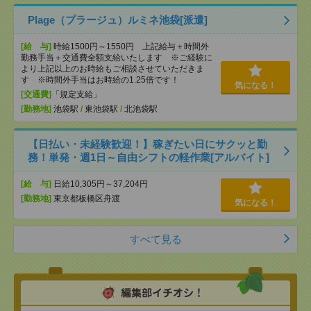
Plage（プラージュ）ルミネ池袋[派遣]
[給 与]
時給1500円～1550円 上記給与＋時間外
勤務手当＋交通費全額支給いたします ※ご経験に
より上記以上のお時給もご相談させていただきま
す ※時間外手当はお時給の1.25倍です！
気になる！
[交通費]
「規定支給」
[勤務地]
池袋駅
/
東池袋駅
/
北池袋駅
【日払い・未経験歓迎！】稼ぎたい日にサクッと勤
務！単発・週1日～自由シフトの軽作業[アルバイト]
[給 与]
日給10,305円～37,204円
[勤務地]
東京都板橋区舟渡
気になる！
すべて見る