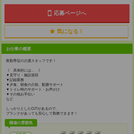
応募ページへ
気になる！
お仕事の概要
夜勤専従の介護スタッフです！
《 具体的には… 》
▼見守り・施設巡回
▼記録業務
▼夕食、朝食の介助、配膳サポート
▼トイレ時のサポート・お声がけ
▼その他お手伝い
など
しっかりとしたOJTがあるので、
ブランクがあっても安心して勤務できます！
職場の雰囲気