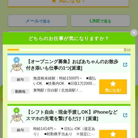
気になる！
メール
LINE
で送る
で送る
×
どちらのお仕事が気になりますか？
シェア
ツイート
ブックマーク
1
/10
【オープニング募集】おばあちゃんのお散歩
あなたの閲覧履歴からの
付き添いも仕事の1つ[派遣]
おすすめ
無資格未経験：時給1500円～ ■週払
給与
いOK ■扶養内OK ■日収1万2000円
以上
巣鴨駅 / 目白駅 / 北池袋駅 / …
気になる!
勤務地
【オープニング募集】おばあちゃんのお散歩付き添
いも仕事の1つ[派遣]
【シフト自由・現金手渡しOK】iPhoneなど
[給 与]
無資格未経験：時給1500円～ ■週払い
スマホの充電を繋げるだけ！[派遣]
OK ■扶養内OK ■日収1万2000円以上
[交通費]
交通費全額支給
気になる！
時給1414円～ ▼日払いOK（規定あ
給与
[勤務地]
巣鴨駅
り） ■初勤務手当あり ※規定によ
/
目白駅
/
北池袋駅
/
…