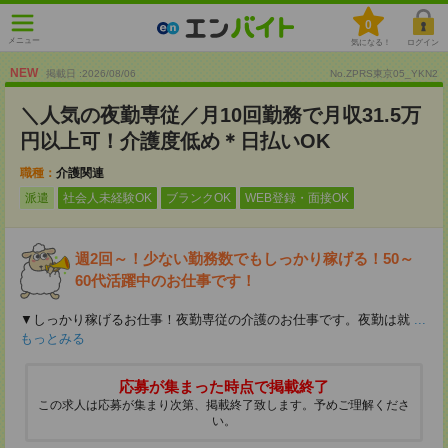
0
メニュー
気になる！
ログイン
NEW
掲載日 :2026
/
08
/
06
No.ZPRS東京05_YKN2
＼人気の夜勤専従／月10回勤務で月収31.5万
円以上可！介護度低め＊日払いOK
職種：
介護関連
派遣
社会人未経験OK
ブランクOK
WEB登録・面接OK
週2回～！少ない勤務数でもしっかり稼げる！50～
60代活躍中のお仕事です！
▼しっかり稼げるお仕事！夜勤専従の介護のお仕事です。夜勤は就
...
もっとみる
応募が集まった時点で掲載終了
この求人は応募が集まり次第、掲載終了致します。予めご理解くださ
い。