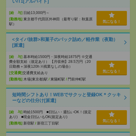
い/T1[アルバイト]
[給 与]
日給13,000円～
[勤務地]
東京都千代田区外神田（最寄り駅：秋葉原
気になる！
駅）
<タイパ抜群>和菓子のパック詰め／軽作業（夜勤）
[派遣]
[給 与]
基本時給1500円・深夜時給1875円 ※交通
費全額支給（規定あり） 【月収例】28.5万円（20
日勤務＋深夜120h ※残業なしの場合）
気になる！
[交通費]
交通費支給あり
[勤務地]
木場(東京都)駅
/
東陽町駅
/
門前仲町駅
短時間シフトあり！WEBでサクッと登録OK＊クッキ
ーなどの仕分け[派遣]
[給 与]
時給1500円 ■日払い・週払いOK！(規定
あり) ■現金日払いもOK(規定あり)
気になる！
[勤務地]
新宿駅
/
新宿三丁目駅