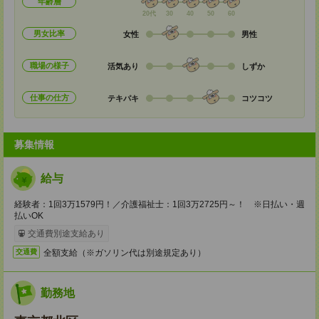
年齢層
20代
30
40
50
60
男女比率
女性
男性
職場の様子
活気あり
しずか
仕事の仕方
テキパキ
コツコツ
募集情報
給与
経験者：1回3万1579円！／介護福祉士：1回3万2725円～！ ※日払い・週
払いOK
交通費別途支給あり
全額支給（※ガソリン代は別途規定あり）
交通費
勤務地