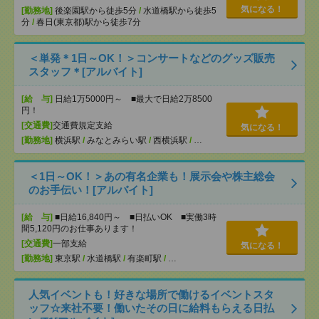
気になる！
[勤務地]
後楽園駅から徒歩5分
/
水道橋駅から徒歩5
分
/
春日(東京都)駅から徒歩7分
＜単発＊1日～OK！＞コンサートなどのグッズ販売
スタッフ＊[アルバイト]
[給 与]
日給1万5000円～ ■最大で日給2万8500
円！
[交通費]
交通費規定支給
気になる！
[勤務地]
横浜駅
/
みなとみらい駅
/
西横浜駅
/
…
＜1日～OK！＞あの有名企業も！展示会や株主総会
のお手伝い！[アルバイト]
[給 与]
■日給16,840円～ ■日払いOK ■実働3時
間5,120円のお仕事あります！
[交通費]
一部支給
気になる！
[勤務地]
東京駅
/
水道橋駅
/
有楽町駅
/
…
人気イベントも！好きな場所で働けるイベントスタ
ッフ☆来社不要！働いたその日に給料もらえる日払