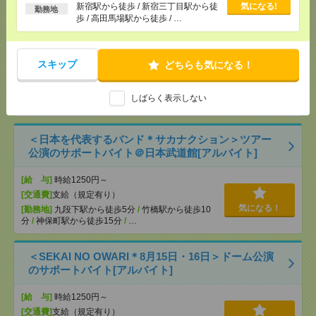
る
新宿駅から徒歩 / 新宿三丁目駅から徒
気になる!
勤務地
歩 / 高田馬場駅から徒歩 / …
【シフト自由・現金手渡しOK】iPhoneなどスマホの
充電を繋げるだけ！[派遣]
スキップ
どちらも気になる！
[給 与]
時給1414円～ ▼日払いOK（規定あ
り） ■初勤務手当あり ※規定による
[勤務地]
新宿駅から徒歩
/
新宿三丁目駅から徒歩
/
気になる！
しばらく表示しない
高田馬場駅から徒歩
/
…
＜日本を代表するバンド＊サカナクション＞ツアー
公演のサポートバイト＠日本武道館[アルバイト]
[給 与]
時給1250円～
[交通費]
支給（規定有り）
気になる！
[勤務地]
九段下駅から徒歩5分
/
竹橋駅から徒歩10
分
/
神保町駅から徒歩15分
/
…
＜SEKAI NO OWARI＊8月15日・16日＞ドーム公演
のサポートバイト[アルバイト]
[給 与]
時給1250円～
[交通費]
支給（規定有り）