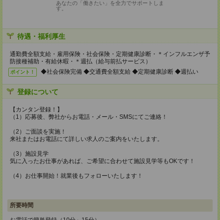
あなたの「働きたい」を全力でサポートしま
す。
待遇・福利厚生
通勤費全額支給・雇用保険・社会保険・定期健康診断・＊インフルエンザ予
防接種補助・有給休暇・＊週払（給与前払サービス）
◆社会保険完備 ◆交通費全額支給 ◆定期健康診断 ◆週払い
ポイント！
登録について
【カンタン登録！】
（1）応募後、弊社からお電話・メール・SMSにてご連絡！
（2）ご面談を実施！
来社またはお電話にて詳しい求人のご案内をいたします。
（3）施設見学
気に入ったお仕事があれば、ご希望に合わせて施設見学等もOKです！
（4）お仕事開始！就業後もフォローいたします！
所要時間