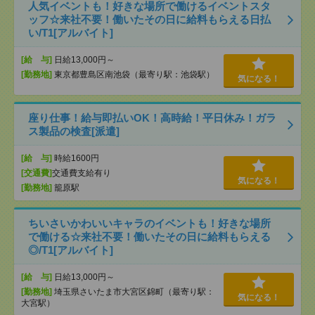
人気イベントも！好きな場所で働けるイベントスタ
ッフ☆来社不要！働いたその日に給料もらえる日払
い/T1[アルバイト]
[給 与]
日給13,000円～
[勤務地]
東京都豊島区南池袋（最寄り駅：池袋駅）
気になる！
座り仕事！給与即払いOK！高時給！平日休み！ガラ
ス製品の検査[派遣]
[給 与]
時給1600円
[交通費]
交通費支給有り
気になる！
[勤務地]
籠原駅
ちいさいかわいいキャラのイベントも！好きな場所
で働ける☆来社不要！働いたその日に給料もらえる
◎/T1[アルバイト]
[給 与]
日給13,000円～
[勤務地]
埼玉県さいたま市大宮区錦町（最寄り駅：
気になる！
大宮駅）