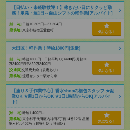
【日払い・未経験歓迎！】稼ぎたい日にサクッと勤
務！単発・週1日～自由シフトの軽作業[アルバイト]
[給 与]
日給10,305円～37,204円
[勤務地]
東京都新宿区愛住町
気になる！
大田区！軽作業！時給1800円[派遣]
[給 与]
時給1800円 日額平均1万4400円/月額30
万2400円/残込39万2400円
[交通費]
交通費支給（規定あり）
気になる！
[勤務地]
流通センター駅から車
【座り＆手作業中心】香水shopの梱包スタッフ ★副
業OK ★週1日からOK ★1日1時間からOK[アルバイ
ト]
[給 与]
時給1,400円～
[勤務地]
東京都千代田区内神田2丁目14番12号 星屋
気になる！
第六ビル402号（最寄り駅：神田駅）