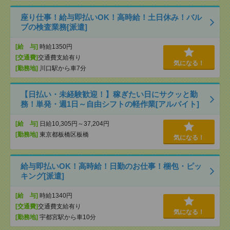
座り仕事！給与即払いOK！高時給！土日休み！バル
ブの検査業務[派遣]
[給 与]
時給1350円
[交通費]
交通費支給有り
気になる！
[勤務地]
川口駅から車7分
【日払い・未経験歓迎！】稼ぎたい日にサクッと勤
務！単発・週1日～自由シフトの軽作業[アルバイト]
[給 与]
日給10,305円～37,204円
[勤務地]
東京都板橋区板橋
気になる！
給与即払いOK！高時給！日勤のお仕事！梱包・ピッ
キング[派遣]
[給 与]
時給1340円
[交通費]
交通費支給有り
気になる！
[勤務地]
宇都宮駅から車10分