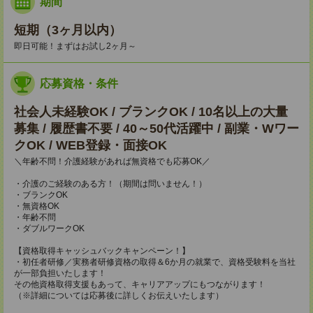
期間
短期（3ヶ月以内）
即日可能！まずはお試し2ヶ月～
応募資格・条件
社会人未経験OK / ブランクOK / 10名以上の大量
募集 / 履歴書不要 / 40～50代活躍中 / 副業・Wワー
クOK / WEB登録・面接OK
＼年齢不問！介護経験があれば無資格でも応募OK／
・介護のご経験のある方！（期間は問いません！）
・ブランクOK
・無資格OK
・年齢不問
・ダブルワークOK
【資格取得キャッシュバックキャンペーン！】
・初任者研修／実務者研修資格の取得＆6か月の就業で、資格受験料を当社
が一部負担いたします！
その他資格取得支援もあって、キャリアアップにもつながります！
（※詳細については応募後に詳しくお伝えいたします）