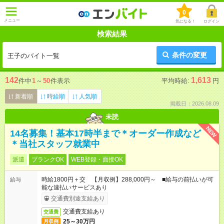
0
メニュー
気になる！
ログイン
検索結果
条件の変更
王子のバイト一覧
142
1,613
件中
1
～
50
件表示
平均時給:
円
新着順
時給順
人気順
掲載日：2026.08.09
未読
NEW
14名募集！基本17時半まで＊オーダー作成など
＊当社スタッフ就業中
派遣
ブランクOK
WEB登録・面接OK
時給1800円＋交 【月収例】288,000円～ ■給与の前払いが可
給与
能な速払いサービスあり
交通費別途支給あり
交通費支給あり
交通費
25～30万円
月収例