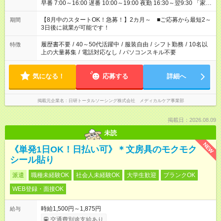
早番 7:00～16:00 遅番 10:00～19:00 夜勤 16:30～翌9:30 「家族
と休みを合わせたい」 「余裕を持って夕飯の準備がしたい」
「できれば残業はしたくない」 など、ご希望を教えてください
【8月中のスタートOK！急募！】2カ月～ ■ご応募から最短2～
期間
ね。 ※Wワーク希望の方へ 今ご覧のお仕事で希望する勤務時間
3日後に就業が可能です！
と、もう1つのお仕事の勤務時間。 合計で週40時間を超える場
合は応募できません。
履歴書不要
/
40～50代活躍中
/
服装自由
/
シフト勤務
/
10名以
特徴
上の大量募集
/
電話対応なし
/
パソコンスキル不要
気になる！
応募する
詳細へ
掲載元企業名
日研トータルソーシング株式会社 メディカルケア事業部
掲載日：2026.08.09
未読
NEW
《単発1日OK！日払い可》＊文房具のモクモク
シール貼り
派遣
職種未経験OK
社会人未経験OK
大学生歓迎
ブランクOK
WEB登録・面接OK
時給1,500円～1,875円
給与
交通費別途支給あり