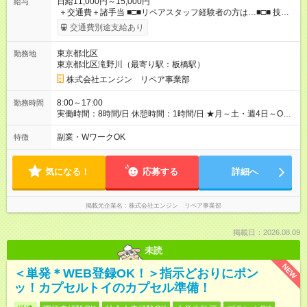
日給11,000円～15,000円
給与
＋交通費＋諸手当 ■□■リペアスタッフ経験者の方は…■□■ 技術
チェック後に日給を決定します！ ・現場数に応じて『日給が1.2
交通費別途支給あり
倍』！ ・その他手当により『1.5倍』になることも…！ ・その他
1日ごとの評価ポイントもあり 頑張った分だけ評価されます！ ◆
東京都北区
勤務地
交通費規定支給 ◆残業手当あり ◆子供手当あり ◆宿泊手当あり
東京都北区滝野川（最寄り駅：板橋駅）
(2，000円/1日) ※宿泊を伴う現場の場合 ◆先輩スタッフの給与例
﹋﹋﹋﹋﹋﹋﹋﹋﹋﹋﹋ ・週5日勤務Aさん ＞＞日給11，000円
株式会社エンジン リペア事業部
×20勤務 ＞＞月収22万円＋諸手当 【試用期間】試用期間あり 試
用期間の長さ：6ヶ月 ※ 雇用形態と給与に、本採用時と異なる部
8:00～17:00
勤務時間
分があります。 雇用形態：本採用時と同じです。 給与：日
実働時間：8時間/日 休憩時間：1時間/日 ★月～土・週4日～OK
給 9,810円以上 ::::: ::::: ::::: ::::: ::::: :::::: 120勤務までは日給9，810
★週5日入れる方大歓迎！※日時相談OK ★時期により連休取得も
円 121勤務目から日給1万1，000円～ となります。
可能！ ＼毎月希望シフト提出で働きやすい！／ 毎月20日までに
副業・WワークOK
特徴
::::: ::::: ::::: ::::: ::::: ::::::
翌月の勤務希望シフトを提出◎ ※シフト変更は前週までに相談
OK
気になる！
応募する
詳細へ
掲載元企業名
株式会社エンジン リペア事業部
掲載日：2026.08.09
未読
NEW
＜単発＊WEB登録OK！＞指示どおりにポン
ッ！カプセルトイのカプセル準備！