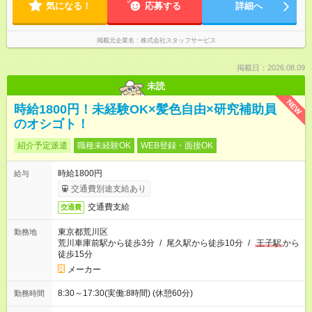
気になる！
応募する
詳細へ
掲載元企業名
株式会社スタッフサービス
掲載日：2026.08.09
未読
NEW
時給1800円！未経験OK×髪色自由×研究補助員
のオシゴト！
紹介予定派遣
職種未経験OK
WEB登録・面接OK
時給1800円
給与
交通費別途支給あり
交通費支給
交通費
東京都荒川区
勤務地
荒川車庫前駅から徒歩3分
/
尾久駅から徒歩10分
/
王子駅
から
徒歩15分
メーカー
8:30～17:30(実働:8時間) (休憩60分)
勤務時間