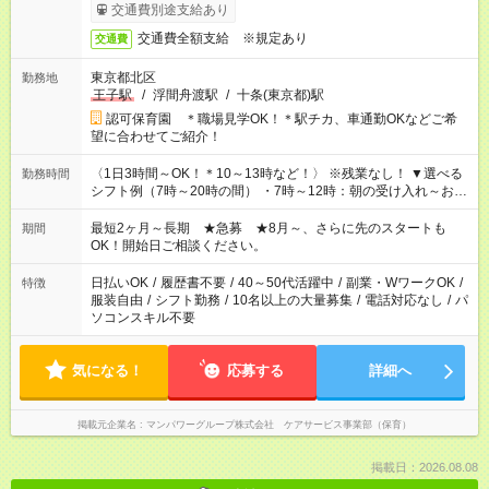
始時は手続き完了次第のお支払いとなります★フルタイムできる
交通費別途支給あり
方は100円アップ！
交通費全額支給 ※規定あり
交通費
東京都北区
勤務地
王子駅
/
浮間舟渡駅
/
十条(東京都)駅
認可保育園 ＊職場見学OK！＊駅チカ、車通勤OKなどご希
望に合わせてご紹介！
〈1日3時間～OK！＊10～13時など！〉 ※残業なし！ ▼選べる
勤務時間
シフト例（7時～20時の間） ・7時～12時：朝の受け入れ～お昼
の準備 ・10時～13時：園児の見守り～お昼の補助 ・9時～16
時：帰りの会まで！子供の成長を見守る ・15時～20時：夜のお
最短2ヶ月～長期 ★急募 ★8月～、さらに先のスタートも
期間
迎えサポート
OK！開始日ご相談ください。
日払いOK
/
履歴書不要
/
40～50代活躍中
/
副業・WワークOK
/
特徴
服装自由
/
シフト勤務
/
10名以上の大量募集
/
電話対応なし
/
パ
ソコンスキル不要
気になる！
応募する
詳細へ
掲載元企業名
マンパワーグループ株式会社 ケアサービス事業部（保育）
掲載日：2026.08.08