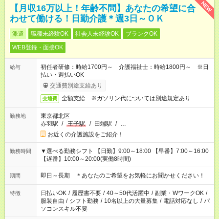
NEW
【月収16万以上！年齢不問】あなたの希望に合
わせて働ける！日勤介護＊週3日～ＯＫ
派遣
職種未経験OK
社会人未経験OK
ブランクOK
WEB登録・面接OK
初任者研修：時給1700円～ 介護福祉士：時給1800円～ ※日
給与
払い・週払いOK
交通費別途支給あり
全額支給 ※ガソリン代については別途規定あり
交通費
東京都北区
勤務地
赤羽駅
/
王子駅
/
田端駅
/
…
お近くの介護施設をご紹介！
▼選べる勤務シフト 【日勤】9:00～18:00 【早番】7:00～16:00
勤務時間
【遅番】10:00～20:00(実働8時間)
即日～長期 ＊あなたのご希望をお気軽にお聞かせください！
期間
日払いOK
/
履歴書不要
/
40～50代活躍中
/
副業・WワークOK
/
特徴
服装自由
/
シフト勤務
/
10名以上の大量募集
/
電話対応なし
/
パ
ソコンスキル不要