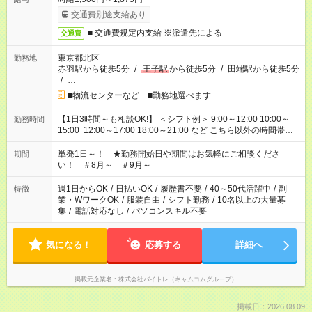
交通費別途支給あり
■ 交通費規定内支給 ※派遣先による
交通費
東京都北区
勤務地
赤羽駅から徒歩5分
/
王子駅
から徒歩5分
/
田端駅から徒歩5分
/
…
■物流センターなど ■勤務地選べます
【1日3時間～も相談OK!】 ＜シフト例＞ 9:00～12:00 10:00～
勤務時間
15:00 12:00～17:00 18:00～21:00 など こちら以外の時間帯も
お気軽にご相談ください！
単発1日～！ ★勤務開始日や期間はお気軽にご相談くださ
期間
い！ ＃8月～ ＃9月～
週1日からOK
/
日払いOK
/
履歴書不要
/
40～50代活躍中
/
副
特徴
業・WワークOK
/
服装自由
/
シフト勤務
/
10名以上の大量募
集
/
電話対応なし
/
パソコンスキル不要
気になる！
応募する
詳細へ
掲載元企業名
株式会社バイトレ（キャムコムグループ）
掲載日：2026.08.09