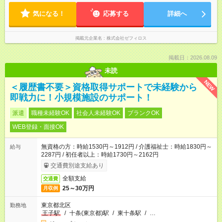
気になる！
応募する
詳細へ
掲載元企業名
株式会社ゼフィロス
掲載日：2026.08.09
未読
NEW
＜履歴書不要＞資格取得サポートで未経験から
即戦力に！小規模施設のサポート！
派遣
職種未経験OK
社会人未経験OK
ブランクOK
WEB登録・面接OK
無資格の方：時給1530円～1912円 / 介護福祉士：時給1830円～
給与
2287円 / 初任者以上：時給1730円～2162円
交通費別途支給あり
全額支給
交通費
25～30万円
月収例
東京都北区
勤務地
王子駅
/
十条(東京都)駅
/
東十条駅
/
…