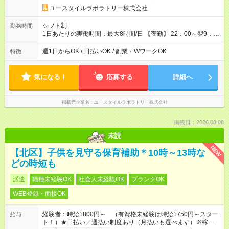
ユースタイルラボラトリー株式会社
シフト制
勤務時間
1日あたりの実働時間：最大8時間/日 【夜勤】 22：00～翌9：
00 ※週1日～OK ／ 夜勤専従 ＊＊ 勤務時間例 ＊＊ ■22時か
ら翌7時 ■23時から翌8時 ■24時から翌9時 など ※上記の時間
週1日からOK / 日払いOK / 副業・WワークOK
特徴
内で8時間勤務（休憩1時間）ご利用者様により、時間は異なり
ます。 ※曜日固定（毎週同じ曜日での勤務となります）
気になる！
応募する
詳細へ
掲載元企業名
ユースタイルラボラトリー株式会社
掲載日：2026.08.08
未読
NEW
【北区】子供を見守る保育補助＊10時～13時な
どの時短も
派遣
職種未経験OK
社会人未経験OK
ブランクOK
WEB登録・面接OK
経験者：時給1800円～ （有資格未経験は時給1750円～スター
給与
ト！）★日払い／週払い制度あり（月払いも選べます）※稼働開