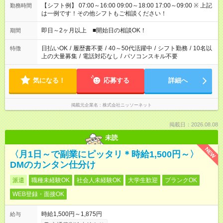
【シフト例】 07:00～16:00 09:00～18:00 17:00～09:00 ※ 上記
勤務時間
は一例です！その他シフトもご相談ください！
即日～2ヶ月以上 ■開始日の相談OK！
期間
日払いOK
/
履歴書不要
/
40～50代活躍中
/
シフト勤務
/
10名以
特徴
上の大量募集
/
電話対応なし
/
パソコンスキル不要
気になる！
応募する
詳細へ
掲載元企業名
株式会社ニッソーネット
掲載日：2026.08.08
未読
NEW
〈月1日～で副業にピッタリ＊時給1,500円～〉
DMのカンタン仕分け
派遣
職種未経験OK
社会人未経験OK
大学生歓迎
ブランクOK
WEB登録・面接OK
時給1,500円～1,875円
給与