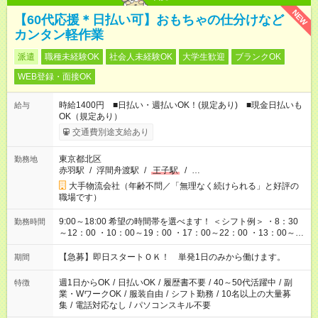
NEW
【60代応援＊日払い可】おもちゃの仕分けなど
カンタン軽作業
派遣
職種未経験OK
社会人未経験OK
大学生歓迎
ブランクOK
WEB登録・面接OK
時給1400円 ■日払い・週払いOK！(規定あり) ■現金日払いも
給与
OK（規定あり）
交通費別途支給あり
東京都北区
勤務地
赤羽駅
/
浮間舟渡駅
/
王子駅
/
…
大手物流会社（年齢不問／「無理なく続けられる」と好評の
職場です）
9:00～18:00 希望の時間帯を選べます！ ＜シフト例＞ ・8：30
勤務時間
～12：00 ・10：00～19：00 ・17：00～22：00 ・13：00～
22：00 ・22：00～翌6：00 など
【急募】即日スタートＯＫ！ 単発1日のみから働けます。
期間
週1日からOK
/
日払いOK
/
履歴書不要
/
40～50代活躍中
/
副
特徴
業・WワークOK
/
服装自由
/
シフト勤務
/
10名以上の大量募
集
/
電話対応なし
/
パソコンスキル不要