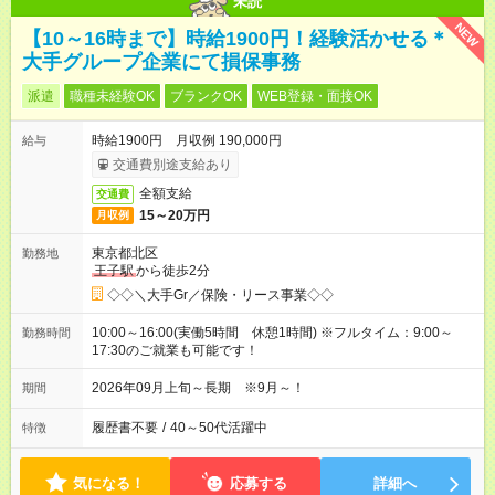
未読
NEW
【10～16時まで】時給1900円！経験活かせる＊
大手グループ企業にて損保事務
派遣
職種未経験OK
ブランクOK
WEB登録・面接OK
時給1900円 月収例 190,000円
給与
交通費別途支給あり
全額支給
交通費
15～20万円
月収例
東京都北区
勤務地
王子駅
から徒歩2分
◇◇＼大手Gr／保険・リース事業◇◇
10:00～16:00(実働5時間 休憩1時間) ※フルタイム：9:00～
勤務時間
17:30のご就業も可能です！
2026年09月上旬～長期 ※9月～！
期間
履歴書不要
/
40～50代活躍中
特徴
気になる！
応募する
詳細へ