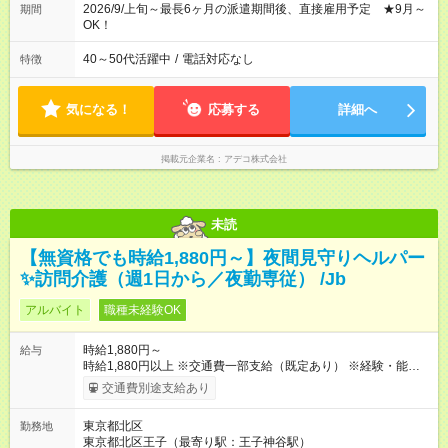
2026/9/上旬～最長6ヶ月の派遣期間後、直接雇用予定 ★9月～
期間
OK！
40～50代活躍中
/
電話対応なし
特徴
気になる！
応募する
詳細へ
掲載元企業名
アデコ株式会社
未読
【無資格でも時給1,880円～】夜間見守りヘルパー
✨訪問介護（週1日から／夜勤専従） /Jb
アルバイト
職種未経験OK
時給1,880円～
給与
時給1,880円以上 ※交通費一部支給（既定あり） ※経験・能力を
考慮して決定します 【収入例】 週1回勤務の場合：1,880円×8時
交通費別途支給あり
間×4回=6万0,160円 週3回勤務の場合：1,880円×8時間×12回
=18万0,480円 【試用期間】試用期間あり 試用期間の長さ：2ヶ
東京都北区
勤務地
月 ※ 雇用形態と給与に、本採用時と異なる部分があります。 雇
東京都北区王子（最寄り駅：王子神谷駅）
用形態：本採用時と同じです。 給与：時給 1,660円以上