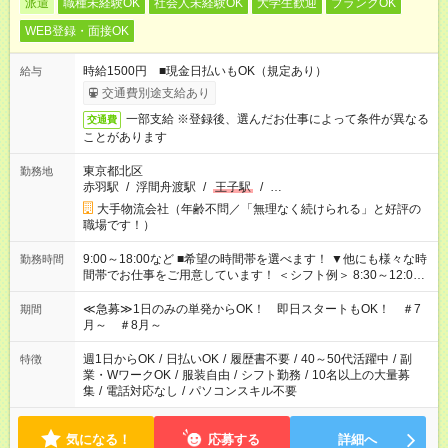
派遣
職種未経験OK
社会人未経験OK
大学生歓迎
ブランクOK
WEB登録・面接OK
時給1500円 ■現金日払いもOK（規定あり）
給与
交通費別途支給あり
一部支給 ※登録後、選んだお仕事によって条件が異なる
交通費
ことがあります
東京都北区
勤務地
赤羽駅
/
浮間舟渡駅
/
王子駅
/
…
大手物流会社（年齢不問／「無理なく続けられる」と好評の
職場です！）
9:00～18:00など ■希望の時間帯を選べます！ ▼他にも様々な時
勤務時間
間帯でお仕事をご用意しています！ ＜シフト例＞ 8:30～12:00
17:00～22:00 13:00～22:00 22:00～翌6:00 など
≪急募≫1日のみの単発からOK！ 即日スタートもOK！ ＃7
期間
月～ ＃8月～
週1日からOK
/
日払いOK
/
履歴書不要
/
40～50代活躍中
/
副
特徴
業・WワークOK
/
服装自由
/
シフト勤務
/
10名以上の大量募
集
/
電話対応なし
/
パソコンスキル不要
気になる！
応募する
詳細へ