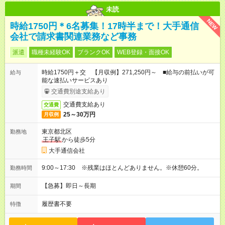
未読
NEW
時給1750円＊6名募集！17時半まで！大手通信
会社で請求書関連業務など事務
派遣
職種未経験OK
ブランクOK
WEB登録・面接OK
時給1750円＋交 【月収例】271,250円～ ■給与の前払いが可
給与
能な速払いサービスあり
交通費別途支給あり
交通費支給あり
交通費
25～30万円
月収例
東京都北区
勤務地
王子駅
から徒歩5分
大手通信会社
9:00～17:30 ※残業はほとんどありません。※休憩60分。
勤務時間
【急募】即日～長期
期間
履歴書不要
特徴