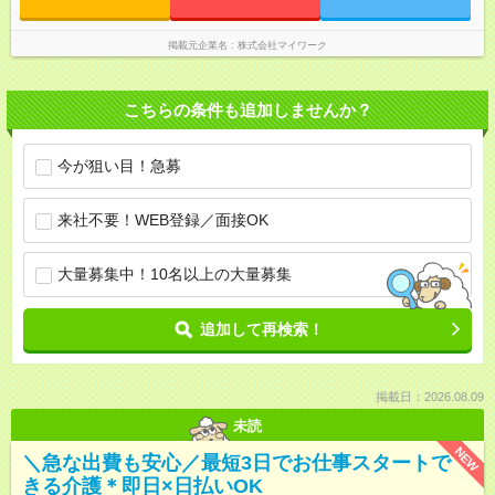
掲載元企業名
株式会社マイワーク
こちらの条件も追加しませんか？
今が狙い目！急募
来社不要！WEB登録／面接OK
大量募集中！10名以上の大量募集
追加して再検索！
掲載日：2026.08.09
未読
NEW
＼急な出費も安心／最短3日でお仕事スタートで
きる介護＊即日×日払いOK