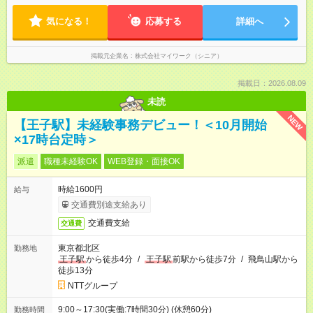
気になる！
応募する
詳細へ
掲載元企業名
株式会社マイワーク（シニア）
掲載日：2026.08.09
未読
NEW
【王子駅】未経験事務デビュー！＜10月開始
×17時台定時＞
派遣
職種未経験OK
WEB登録・面接OK
時給1600円
給与
交通費別途支給あり
交通費支給
交通費
東京都北区
勤務地
王子駅
から徒歩4分
/
王子駅
前駅から徒歩7分
/
飛鳥山駅から
徒歩13分
NTTグループ
9:00～17:30(実働:7時間30分) (休憩60分)
勤務時間