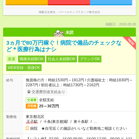
掲載元企業名
パーソルテンプスタッフ株式会社
掲載日：2026.08.08
未読
NEW
3ヵ月で80万円稼ぐ！病院で備品のチェックな
ど＊医療行為はナシ
派遣
職種未経験OK
社会人未経験OK
ブランクOK
WEB登録・面接OK
無資格の方：時給1530円～1912円 / 介護福祉士：時給1830円～
給与
2287円 / 初任者以上：時給1730円～2162円
交通費別途支給あり
全額支給
交通費
25～30万円
月収例
東京都北区
勤務地
王子駅
/
十条(東京都)駅
/
東十条駅
/
…
病院 ★自宅近くの施設がいいなど勤務地ご相談ください