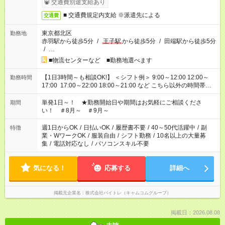
交通費別途支給あり
■ 交通費規定内支給 ※派遣先による
交通費
東京都北区
勤務地
赤羽駅から徒歩5分
/
王子駅
から徒歩5分
/
田端駅から徒歩5分
/
…
■物流センターなど ■勤務地選べます
【1日3時間～も相談OK!】 ＜シフト例＞ 9:00～12:00 12:00～
勤務時間
17:00 17:00～22:00 18:00～21:00 など こちら以外の時間帯も
お気軽にご相談ください！
単発1日～！ ★勤務開始日や期間はお気軽にご相談くださ
期間
い！ ＃8月～ ＃9月～
週1日からOK
/
日払いOK
/
履歴書不要
/
40～50代活躍中
/
副
特徴
業・WワークOK
/
服装自由
/
シフト勤務
/
10名以上の大量募
集
/
電話対応なし
/
パソコンスキル不要
気になる！
応募する
詳細へ
掲載元企業名
株式会社バイトレ（キャムコムグループ）
掲載日：2026.08.08