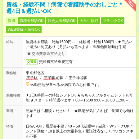
NEW
資格・経験不問！病院で看護助手のおしごと＊
週4日＆週払いOK
派遣
職種未経験OK
社会人未経験OK
大学生歓迎
ブランクOK
WEB登録・面接OK
無資格未経験：時給1600円～ 経験者：時給1800円～★日払い
給与
／週払い制度あり（月払いも選べます）※稼働開始時は手続き完
了次第のお支払いとなります。
交通費別途支給あり
交通費支給※規定有
交通費
東京都北区
勤務地
王子駅
/
王子駅
前駅
/
王子神谷駅
≪勤務地が選べる≫病院でのお仕事です。
★1日6時間～の時短シフトOK ★もちろんフルタイムシフトも可
勤務時間
能 ★スタート時間選べます 7:00～16:00 9:00～18:00 11:00～
20:00 など 残業なし！ ※Wワークの場合、他のお仕事と合わせ
週40時間超の就業はご案内できません ※法令に基づき、週20時
開始日はご相談ください！ ★職場が気に入れば、長期でも働け
期間
間以上勤務は社会保険への加入対象となります ※労働者派遣法
ます！
（日雇い派遣の原則禁止）により、短時間・短期間の就業はご
案内が難しい場合があります
日払いOK
/
履歴書不要
/
40～50代活躍中
/
副業・WワークOK
/
特徴
シフト勤務
/
10名以上の大量募集
/
電話対応なし
/
パソコンスキ
ル不要