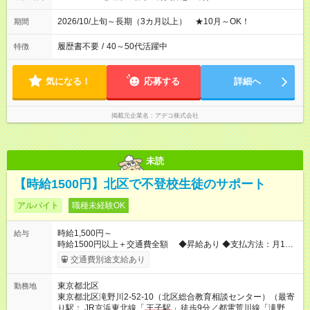
2026/10/上旬～長期（3カ月以上） ★10月～OK！
期間
履歴書不要
/
40～50代活躍中
特徴
気になる！
応募する
詳細へ
掲載元企業名
アデコ株式会社
未読
【時給1500円】北区で不登校生徒のサポート
アルバイト
職種未経験OK
時給1,500円～
給与
時給1500円以上＋交通費全額 ◆昇給あり ◆支払方法：月1回
【試用期間】試用期間なし
交通費別途支給あり
東京都北区
勤務地
東京都北区滝野川2-52-10（北区総合教育相談センター）（最寄
り駅： JR京浜東北線「
王子駅
」徒歩9分／都電荒川線「滝野川