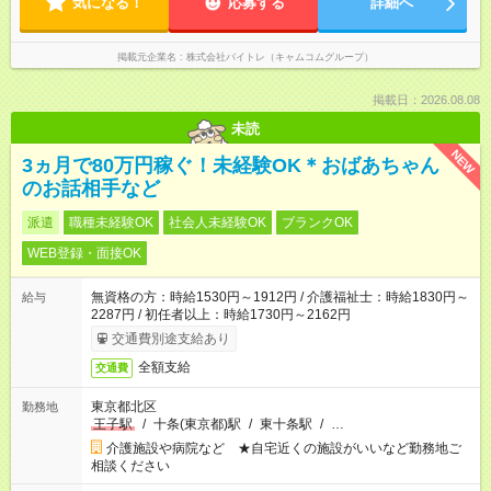
気になる！
応募する
詳細へ
掲載元企業名
株式会社バイトレ（キャムコムグループ）
掲載日：2026.08.08
未読
NEW
3ヵ月で80万円稼ぐ！未経験OK＊おばあちゃん
のお話相手など
派遣
職種未経験OK
社会人未経験OK
ブランクOK
WEB登録・面接OK
無資格の方：時給1530円～1912円 / 介護福祉士：時給1830円～
給与
2287円 / 初任者以上：時給1730円～2162円
交通費別途支給あり
全額支給
交通費
東京都北区
勤務地
王子駅
/
十条(東京都)駅
/
東十条駅
/
…
介護施設や病院など ★自宅近くの施設がいいなど勤務地ご
相談ください