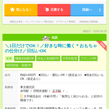
気になる！
応募する
詳細へ
掲載元企業名
マンパワーグループ株式会社 ケアサービス事業部 （医療福祉介護関連）
掲載日：2026.08.09
未読
NEW
＼1日だけでOK！／好きな時に働く＊おもちゃ
の仕分け／日払いOK
派遣
職種未経験OK
社会人未経験OK
大学生歓迎
ブランクOK
WEB登録・面接OK
時給1400円 ■日払い・週払いOK！(規定あり) ■現金日払いも
給与
OK（規定あり）
東京都北区
勤務地
赤羽駅
/
浮間舟渡駅
/
王子駅
/
…
大手物流会社（年齢不問／「無理なく続けられる」と好評の
職場です）
9:00～18:00 希望の時間帯を選べます！ ＜シフト例＞ ・8：30
勤務時間