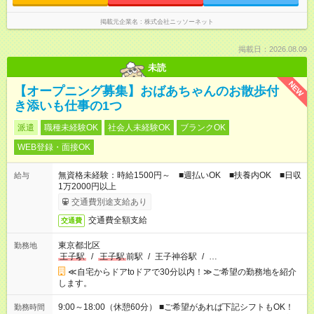
掲載元企業名
株式会社ニッソーネット
掲載日：2026.08.09
未読
NEW
【オープニング募集】おばあちゃんのお散歩付
き添いも仕事の1つ
派遣
職種未経験OK
社会人未経験OK
ブランクOK
WEB登録・面接OK
無資格未経験：時給1500円～ ■週払いOK ■扶養内OK ■日収
給与
1万2000円以上
交通費別途支給あり
交通費全額支給
交通費
東京都北区
勤務地
王子駅
/
王子駅
前駅
/
王子神谷駅
/
…
≪自宅からドアtoドアで30分以内！≫ご希望の勤務地を紹介
します。
9:00～18:00（休憩60分） ■ご希望があれば下記シフトもOK！
勤務時間