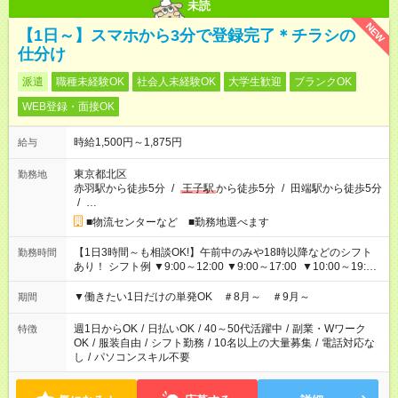
未読
NEW
【1日～】スマホから3分で登録完了＊チラシの
仕分け
派遣
職種未経験OK
社会人未経験OK
大学生歓迎
ブランクOK
WEB登録・面接OK
時給1,500円～1,875円
給与
東京都北区
勤務地
赤羽駅から徒歩5分
/
王子駅
から徒歩5分
/
田端駅から徒歩5分
/
…
■物流センターなど ■勤務地選べます
【1日3時間～も相談OK!】午前中のみや18時以降などのシフト
勤務時間
あり！ シフト例 ▼9:00～12:00 ▼9:00～17:00 ▼10:00～19:00
▼18:00～21:00
▼働きたい1日だけの単発OK ＃8月～ ＃9月～
期間
週1日からOK
/
日払いOK
/
40～50代活躍中
/
副業・Wワーク
特徴
OK
/
服装自由
/
シフト勤務
/
10名以上の大量募集
/
電話対応な
し
/
パソコンスキル不要