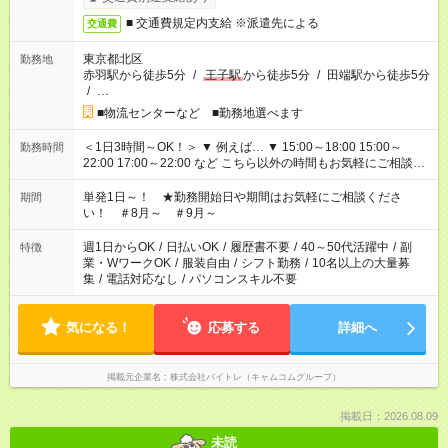
■ 交通費規定内支給 ※派遣先による
交通費
東京都北区
勤務地
赤羽駅から徒歩5分
/
王子駅
から徒歩5分
/
田端駅から徒歩5分
/
…
■物流センターなど ■勤務地選べます
＜1日3時間～OK！＞ ▼ 例えば… ▼ 15:00～18:00 15:00～
勤務時間
22:00 17:00～22:00 など こちら以外の時間もお気軽にご相談く
ださい！
単発1日～！ ★勤務開始日や期間はお気軽にご相談くださ
期間
い！ ＃8月～ ＃9月～
週1日からOK
/
日払いOK
/
履歴書不要
/
40～50代活躍中
/
副
特徴
業・WワークOK
/
服装自由
/
シフト勤務
/
10名以上の大量募
集
/
電話対応なし
/
パソコンスキル不要
気になる！
応募する
詳細へ
掲載元企業名
株式会社バイトレ（キャムコムグループ）
掲載日：2026.08.09
未読