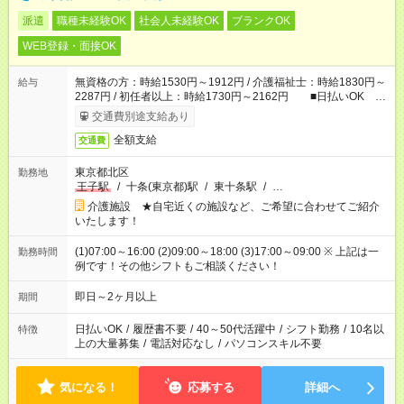
派遣
職種未経験OK
社会人未経験OK
ブランクOK
WEB登録・面接OK
無資格の方：時給1530円～1912円 / 介護福祉士：時給1830円～
給与
2287円 / 初任者以上：時給1730円～2162円 ■日払いOK ■
日収例：1万2240円（時給1530円×8h）
交通費別途支給あり
全額支給
交通費
東京都北区
勤務地
王子駅
/
十条(東京都)駅
/
東十条駅
/
…
介護施設 ★自宅近くの施設など、ご希望に合わせてご紹介
いたします！
(1)07:00～16:00 (2)09:00～18:00 (3)17:00～09:00 ※ 上記は一
勤務時間
例です！その他シフトもご相談ください！
即日～2ヶ月以上
期間
日払いOK
/
履歴書不要
/
40～50代活躍中
/
シフト勤務
/
10名以
特徴
上の大量募集
/
電話対応なし
/
パソコンスキル不要
気になる！
応募する
詳細へ