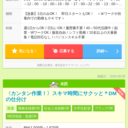
～12：00 ・10：00～19：00 ・17：00～22：00 ・13：00～
22：00 ・22：00～翌6：00 など
【急募】1日のみOK！ 即日スタートもOK！ ＜Ｗワークや扶
期間
養内での勤務もＯＫです＞
週1日からOK
/
日払いOK
/
履歴書不要
/
40～50代活躍中
/
副
特徴
業・WワークOK
/
服装自由
/
シフト勤務
/
10名以上の大量募
集
/
電話対応なし
/
パソコンスキル不要
気になる！
応募する
詳細へ
掲載元企業名
株式会社マイワーク（シニア）
掲載日：2026.08.09
未読
NEW
〈カンタン作業！〉スキマ時間にサクッと＊DM
の仕分け
派遣
職種未経験OK
社会人未経験OK
大学生歓迎
ブランクOK
WEB登録・面接OK
時給1,500円～1,875円
給与