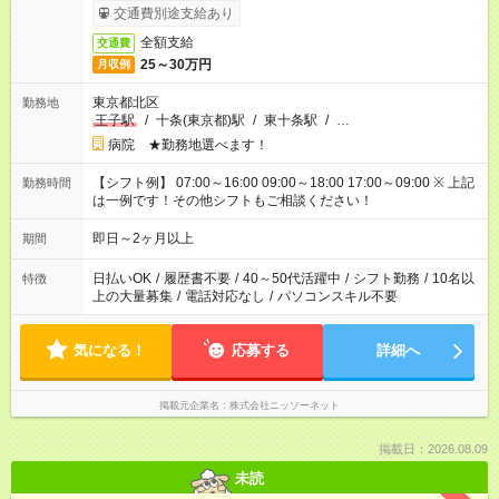
交通費別途支給あり
全額支給
交通費
25～30万円
月収例
東京都北区
勤務地
王子駅
/
十条(東京都)駅
/
東十条駅
/
…
病院 ★勤務地選べます！
【シフト例】 07:00～16:00 09:00～18:00 17:00～09:00 ※ 上記
勤務時間
は一例です！その他シフトもご相談ください！
即日～2ヶ月以上
期間
日払いOK
/
履歴書不要
/
40～50代活躍中
/
シフト勤務
/
10名以
特徴
上の大量募集
/
電話対応なし
/
パソコンスキル不要
気になる！
応募する
詳細へ
掲載元企業名
株式会社ニッソーネット
掲載日：2026.08.09
未読