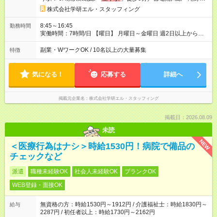
一丁目」徒歩9分）
株式会社学研エル・スタッフィング
8:45～16:45
勤務時間
実働時間：7時間/日 【曜日】 月曜日～金曜日 週2日以上から応
相談 【時間】 8:45～16:45 ※残業無し ※1日5時間～応募可
副業・WワークOK / 10名以上の大量募集
特徴
気になる！
応募する
詳細へ
掲載元企業名
株式会社学研エル・スタッフィング
掲載日：2026.08.09
未読
NEW
＜医療行為はナシ＞時給1530円！病院で備品の
チェックなど
派遣
職種未経験OK
社会人未経験OK
ブランクOK
WEB登録・面接OK
無資格の方：時給1530円～1912円 / 介護福祉士：時給1830円～
給与
2287円 / 初任者以上：時給1730円～2162円