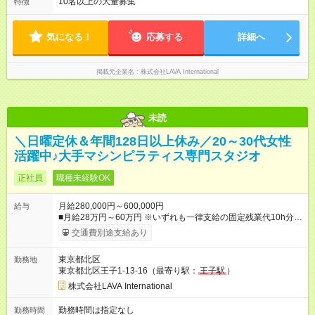
～16:00 遅番／13:30～22:30 ※シフトは店舗の人員状況などを
10名以上の大量募集
特徴
ィブとして給与にプラスされます。 ※ノルマはないので、ご安
加味して、希望を考慮の上決定 ※固定曜日休や早番、遅番固定
心ください！ 【試用期間】試用期間あり 試用期間の長さ：4ヶ
での勤務不可 ※日曜定休（一部店舗除く）
月 ※ 雇用形態と給与に、本採用時と異なる部分があります。 雇
気になる！
応募する
詳細へ
用形態：本採用時と同じです。 給与：月給 215,000
円 ～ 215,000円
掲載元企業名
株式会社LAVA International
未読
＼日曜定休＆年間128日以上休み／20～30代女性
活躍中♪大手マシンピラティス専門スタジオ
正社員
職種未経験OK
月給280,000円～600,000円
給与
■月給28万円～60万円 ※いずれも一律支給の固定残業代10h分／
18，780円～を含む。超過分は別途支給。 ※月給・固定残業代
交通費別途支給あり
は勤務地により異なりますが、最低賃金以上を保証します。固
定残業時間は変更無。 ＜試用期間中＞ ■月給21.5万円 ※試用期
東京都北区
勤務地
間は4ヶ月間。 ※試用期間中は残業代全額支給。 ※
その他
待遇
東京都北区王子1-13-16（最寄り駅：
王子駅
）
の変更はございません 【月収例】 ■1年目（未経験）：月収36万
円 （基本給28万＋住宅手当5万＋インセンティブ3万） 【年収
株式会社LAVA International
例】 ■2年目（役職なし）想定：年収518万円（月収35.5万円／
賞与、インセン含む） ■3年目（店長）想定：年収564万円（月
勤務時間は指定なし
勤務時間