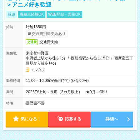
＞アニメ好き歓迎
派遣
職種未経験OK
WEB登録・面接OK
時給1650円
給与
交通費別途支給あり
交通費支給
交通費
東京都中野区
勤務地
中野坂上駅から徒歩1分
/
西新宿駅から徒歩15分
/
西新宿五丁
目駅から徒歩14分
エンタメ
11:00～16:00(実働:4時間) (休憩60分)
勤務時間
2026/9/上旬～長期（3カ月以上） ★9月～OK！
期間
履歴書不要
特徴
気になる！
応募する
詳細へ