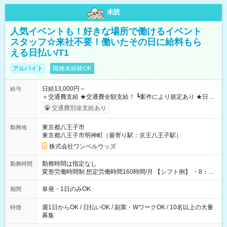
未読
人気イベントも！好きな場所で働けるイベント
スタッフ☆来社不要！働いたその日に給料もら
える日払い/T1
アルバイト
職種未経験OK
日給13,000円～
給与
＋交通費支給 ★交通費全額支給！ ┗案件により規定あり ★日払
いOK！（規定あり） ┗働いたその日に現金GET♪ お仕事後はコ
交通費別途支給あり
ンビニATMから 日払い分を引き落とせます！ 【試用期間】試
用期間なし
東京都八王子市
勤務地
東京都八王子市明神町（最寄り駅：京王八王子駅）
株式会社ワンベルウッズ
勤務時間は指定なし
勤務時間
変形労働時間制 想定労働時間160時間/月 【シフト例】 ・8：00
～21：00
単発・1日のみOK
期間
週1日からOK / 日払いOK / 副業・WワークOK / 10名以上の大量
特徴
募集