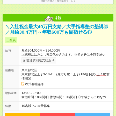
掲載元企業名
株式会社フーレイ
未読
＼入社祝金最大40万円支給／大手指導塾の塾講師
／月給30.4万円～年収600万も目指せる◎
正社員
月給304,000円～314,000円
給与
上記額にはみなし残業代を含みます。※超過分は全額支給いたし
ます。 みなし残業代 76,000円／月 みなし残業時間 44時間／月
交通費別途支給あり
※固定残業代（月44時間分／7万6000円）を含みます。 ＼給与
のPOINT！／ ★評価基準は業界トップクラス！ ★別途、各種手
東京都北区
勤務地
当＆年2回の賞与あり！ ★ノルマなし＆集客の目標達成には報奨
東京都北区王子3-10-15（最寄り駅：王子(JR/地下鉄)/
王子駅
前
金支給！ 【試用期間】試用期間あり 試用期間の長さ：2ヶ月 雇
(都電)）
用形態、給与は本採用時と同じです。
株式会社臨海
13:00～22:00
勤務時間
実働時間：8時間/日 休憩時間：1時間/日 ◎午後から出勤なの
で、通勤ラッシュのストレスとは無縁です。
10名以上の大量募集
特徴