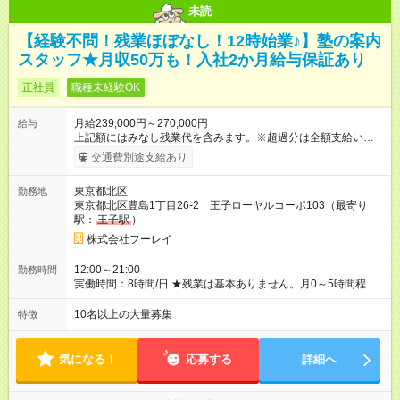
未読
【経験不問！残業ほぼなし！12時始業♪】塾の案内
スタッフ★月収50万も！入社2か月給与保証あり
正社員
職種未経験OK
月給239,000円～270,000円
給与
上記額にはみなし残業代を含みます。※超過分は全額支給いたし
ます。 みなし残業代 35,850円 ～ 40,500円／月 みなし残業時
交通費別途支給あり
間 23時間／月 ＼報奨金＋各種手当アリ♪／ 報奨金は実績を正当
に評価し、当社規定により、毎月支給しています。 ＜報奨金に
東京都北区
勤務地
ついて＞ 未経験入社3ヶ月で30万円（月収50万円以上）、1年で
東京都北区豊島1丁目26-2 王子ローヤルコーポ103（最寄り
60万円（月収80万円以上）を支給されているスタッフもいま
駅：
王子駅
）
す。頑張ったら頑張った分だけお給料に還元される仕組みが整
えられています。 〈社員の年収例〉 年収365万円/月給：26万円
株式会社フーレイ
+賞与（入社1年目・22歳） 年収429万円/月給：31万円+賞与
（入社2年目・24歳） 年収654万円/月給：39万円+賞与（入社6
12:00～21:00
勤務時間
年目・33歳） 【試用期間】試用期間あり 試用期間の長さ：2ヶ
実働時間：8時間/日 ★残業は基本ありません。月0～5時間程度
月 ※ 雇用形態と給与に、本採用時と異なる部分があります。 雇
を想定しています。 ★朝はゆっくり過ごせて、通勤ラッシュと
用形態：中途採用（契約社員） 給与：月給 286,000
は無縁です。 〈１日のスケジュール例〉 12:00 出社 13:00 ミ
10名以上の大量募集
特徴
円 ～ 300,000円 ≪スタート安心保証≫ 入社後2ヶ月間は成果を
ーティング、昼食 14:00 現地へ出発 20:30 当日の報告、相談
問わず【月給28万6000円～30万円】（地域により変動）を保
21:00 定時退社(直帰)
証！ まずは仕事を覚え、スキルアップに集中できます◎ 「報奨
気になる！
応募する
詳細へ
金って稼げるの？」 「未経験の走り始めが不安…」 ——そんな
気持ちに、収入面から応える、当社独自の制度です。