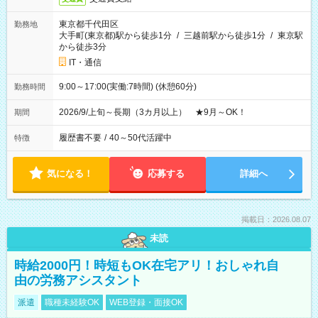
東京都千代田区
勤務地
大手町(東京都)駅から徒歩1分
/
三越前駅から徒歩1分
/
東京駅
から徒歩3分
IT・通信
9:00～17:00(実働:7時間) (休憩60分)
勤務時間
2026/9/上旬～長期（3カ月以上） ★9月～OK！
期間
履歴書不要
/
40～50代活躍中
特徴
気になる！
応募する
詳細へ
掲載日：2026.08.07
未読
時給2000円！時短もOK在宅アリ！おしゃれ自
由の労務アシスタント
派遣
職種未経験OK
WEB登録・面接OK