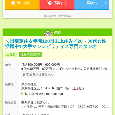
気になる！
応募する
詳細へ
掲載元企業名
株式会社臨海
未読
＼日曜定休＆年間128日以上休み／20～30代女性
活躍中✨大手マシンピラティス専門スタジオ
正社員
職種未経験OK
月給300,000円～600,000円
給与
■月給30万円～60万円 ※いずれも一律支給の固定残業代10h分／
20，120円～を含む。超過分は別途支給。 ※月給・固定残業代
交通費別途支給あり
は勤務地により異なりますが、最低賃金以上を保証します。固
定残業時間は変更無。 ＜試用期間中＞ ■月給21.5万円 ※試用期
東京都北区
勤務地
間は4ヶ月間。 ※試用期間中は残業代全額支給。 ※
その他
待遇
東京都北区王子1-13-16（最寄り駅：
王子駅
）
の変更はございません 【月収例】 ■1年目（未経験）：月収38万
円 （基本給30万＋住宅手当5万＋インセンティブ3万） 【年収
株式会社LAVA International
例】 ■2年目（一般スタッフ）想定：年収530万円（賞与、イン
セン含む） ■3年目（店長）想定：年収576万円（賞与、インセ
勤務時間は指定なし
勤務時間
ン含む） ＼インセンティブ制度あり！／ 年4回の評価で、頑張
1ヶ月単位の変形労働時間制 平日８:00～22:30 土曜7:00～20:30
りをしっかり還元！ 特別レッスンの開催や、店舗でのお客様満
※シフト制 ※想定労働時間40時間／週 【シフト例】 早番／7:00
足度アップなど、 あなたの工夫や努力が評価され、インセンテ