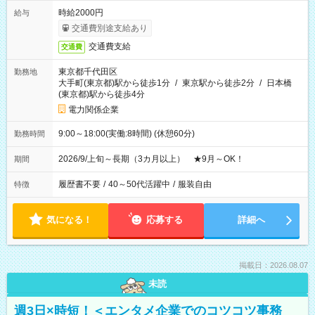
時給2000円
給与
交通費別途支給あり
交通費支給
交通費
東京都千代田区
勤務地
大手町(東京都)駅から徒歩1分
/
東京駅から徒歩2分
/
日本橋
(東京都)駅から徒歩4分
電力関係企業
9:00～18:00(実働:8時間) (休憩60分)
勤務時間
2026/9/上旬～長期（3カ月以上） ★9月～OK！
期間
履歴書不要
/
40～50代活躍中
/
服装自由
特徴
気になる！
応募する
詳細へ
掲載日：2026.08.07
未読
週3日×時短！＜エンタメ企業でのコツコツ事務