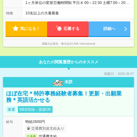
収39万円／賞与、インセン含む） ＼インセンティブ制度あり！
1ヶ月単位の変形労働時間制 平日８:00～22:30 土曜7:00～20:30
／ 年4回の評価で、頑張りをしっかり還元！ 特別レッスンの開
※シフト制 ※想定労働時間40時間／週 【シフト例】 早番／7:00
催や、店舗でのお客様満足度アップなど、 あなたの工夫や努力
～16:00 遅番／13:30～22:30 ※シフトは店舗の人員状況などを
10名以上の大量募集
特徴
が評価され、インセンティブとして給与にプラスされます。 ※
加味して、希望を考慮の上決定 ※固定曜日休や早番、遅番固定
ノルマはないので、ご安心ください！ 【試用期間】試用期間あ
での勤務不可 ※日曜定休（一部店舗除く）
り 試用期間の長さ：4ヶ月 ※ 雇用形態と給与に、本採用時と異
気になる！
応募する
詳細へ
なる部分があります。 雇用形態：本採用時と同じです。 給与：
月給 215,000円 ～ 215,000円
掲載元企業名
株式会社LAVA International
あなたの閲覧履歴からのオススメ
掲載日：2026.08.07
未読
ほぼ在宅＊特許事務経験者募集！更新・出願業
務＊英語活かせる
派遣
WEB登録・面接OK
時給2600円
給与
交通費別途支給あり
交通費支給
交通費