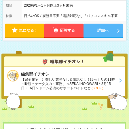
2026/9/1～1ヶ月以上3ヶ月未満
期間
日払いOK
/
履歴書不要
/
電話対応なし
/
パソコンスキル不要
特徴
気になる！
応募する
詳細へ
編集部イチオシ
【完全在宅！】難しい業務なし＆電話なし！ゆっくりの11時
～時短＊データ入力・事務、＜SEKAI NO OWARI＊8月15
日・16日＞ドーム公演のサポートバイトなど
(8/7UP!)