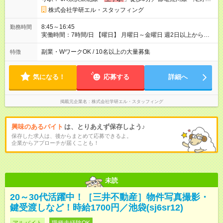
一丁目」徒歩9分）
株式会社学研エル・スタッフィング
8:45～16:45
勤務時間
実働時間：7時間/日 【曜日】 月曜日～金曜日 週2日以上から応
相談 【時間】 8:45～16:45 ※残業無し ※1日5時間～応募可
副業・WワークOK / 10名以上の大量募集
特徴
気になる！
応募する
詳細へ
掲載元企業名
株式会社学研エル・スタッフィング
興味のあるバイト
は、とりあえず保存しよう♪
保存した求人は、後からまとめて応募できるよ。
企業からアプローチが届くことも！
未読
20～30代活躍中！［三井不動産］物件写真撮影・
鍵受渡しなど！時給1700円／池袋(sj6sr12)