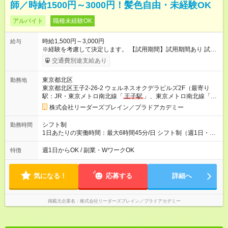
師／時給1500円～3000円！髪色自由・未経験OK
アルバイト
職種未経験OK
時給1,500円～3,000円
給与
※経験を考慮して決定します。 【試用期間】試用期間あり 試用
期間の長さ：3ヶ月 ※ 雇用形態と給与に、本採用時と異なる部分
交通費別途支給あり
があります。 雇用形態：本採用時と同じです。 給与：時
給 1,226円以上 ・大学生は最初の30コマ、社会人は最初の12コ
東京都北区
勤務地
マは「時給1,226円」 ・映像研修、オンライン研修：時給1,226
東京都北区王子2-26-2 ウェルネスオクデラビルズ2F（最寄り
円
駅：JR・東京メトロ南北線「
王子駅
」、東京メトロ南北線「王
子神谷駅」）
株式会社リーダーズブレイン／プラドアカデミー
シフト制
勤務時間
1日あたりの実働時間：最大6時間45分/日 シフト制（週1日・1
日80分からOK） ・１４時１０分～１５時３０分 ・１５時４０
分～１７時００分 ・１７時１０分～１８時３０分 ・１８時４０
週1日からOK / 副業・WワークOK
特徴
分～２０時００分 ・２０時１０分～２１時３０分
気になる！
応募する
詳細へ
掲載元企業名
株式会社リーダーズブレイン／プラドアカデミー