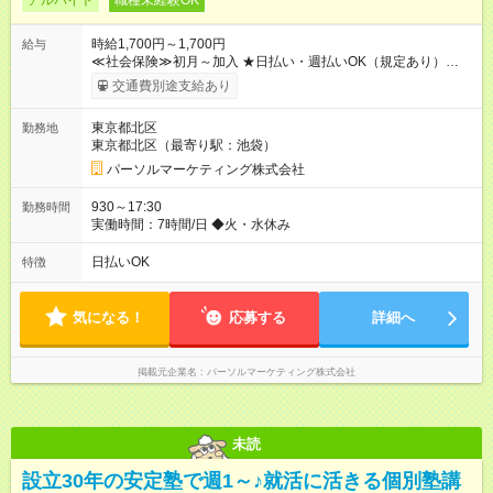
アルバイト
職種未経験OK
時給1,700円～1,700円
給与
≪社会保険≫初月～加入 ★日払い・週払いOK（規定あり）
【試用期間】試用期間なし
交通費別途支給あり
東京都北区
勤務地
東京都北区（最寄り駅：池袋）
パーソルマーケティング株式会社
930～17:30
勤務時間
実働時間：7時間/日 ◆火・水休み
日払いOK
特徴
気になる！
応募する
詳細へ
掲載元企業名
パーソルマーケティング株式会社
未読
設立30年の安定塾で週1～♪就活に活きる個別塾講