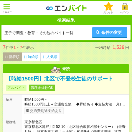
0
メニュー
気になる！
ログイン
検索結果
条件の変更
王子で調査・教育・その他のバイト一覧
7
1,536
件中
1
～
7
件表示
平均時給:
円
新着順
時給順
人気順
未読
【時給1500円】北区で不登校生徒のサポート
アルバイト
職種未経験OK
時給1,500円～
給与
時給1500円以上＋交通費全額 ◆昇給あり ◆支払方法：月1回
【試用期間】試用期間なし
交通費別途支給あり
東京都北区
勤務地
東京都北区滝野川2-52-10（北区総合教育相談センター）（最寄
り駅： JR京浜東北線「
王子駅
」徒歩9分／都電荒川線「滝野川