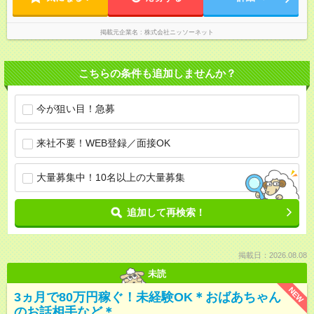
掲載元企業名
株式会社ニッソーネット
こちらの条件も追加しませんか？
今が狙い目！急募
来社不要！WEB登録／面接OK
大量募集中！10名以上の大量募集
追加して再検索！
掲載日：2026.08.08
未読
NEW
3ヵ月で80万円稼ぐ！未経験OK＊おばあちゃん
のお話相手など＊