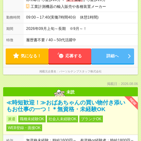
工業計測機器の輸入販売や各種装置メーカー
09:00～17:40(実働7時間40分 休憩1時間)
勤務時間
2026年09月上旬～長期 ※9月～！
期間
履歴書不要
/
40～50代活躍中
特徴
気になる！
応募する
詳細へ
掲載元企業名
パーソルテンプスタッフ株式会社
掲載日：2026.08.06
未読
NEW
≪時短歓迎！≫おばあちゃんの買い物付き添い
もお仕事の一つ！＊無資格・未経験OK
派遣
職種未経験OK
社会人未経験OK
ブランクOK
WEB登録・面接OK
無資格未経験：時給1600円～ 有資格or経験者：時給1800円～
給与