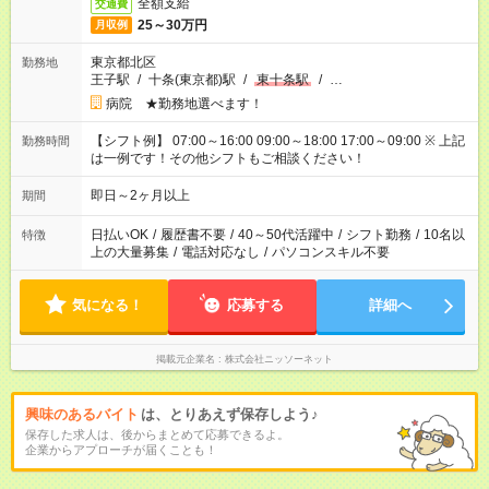
全額支給
交通費
25～30万円
月収例
東京都北区
勤務地
王子駅
/
十条(東京都)駅
/
東十条駅
/
…
病院 ★勤務地選べます！
【シフト例】 07:00～16:00 09:00～18:00 17:00～09:00 ※ 上記
勤務時間
は一例です！その他シフトもご相談ください！
即日～2ヶ月以上
期間
日払いOK
/
履歴書不要
/
40～50代活躍中
/
シフト勤務
/
10名以
特徴
上の大量募集
/
電話対応なし
/
パソコンスキル不要
気になる！
応募する
詳細へ
掲載元企業名
株式会社ニッソーネット
興味のあるバイト
は、とりあえず保存しよう♪
保存した求人は、後からまとめて応募できるよ。
企業からアプローチが届くことも！