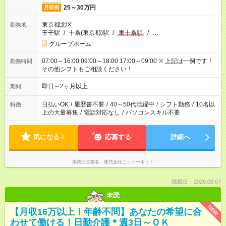
25～30万円
月収例
東京都北区
勤務地
王子駅
/
十条(東京都)駅
/
東十条駅
/
…
グループホーム
07:00～16:00 09:00～18:00 17:00～09:00 ※ 上記は一例です！
勤務時間
その他シフトもご相談ください！
即日～2ヶ月以上
期間
日払いOK
/
履歴書不要
/
40～50代活躍中
/
シフト勤務
/
10名以
特徴
上の大量募集
/
電話対応なし
/
パソコンスキル不要
気になる！
応募する
詳細へ
掲載元企業名
株式会社ニッソーネット
掲載日：2026.08.07
未読
NEW
【月収16万以上！年齢不問】あなたの希望に合
わせて働ける！日勤介護＊週3日～ＯＫ