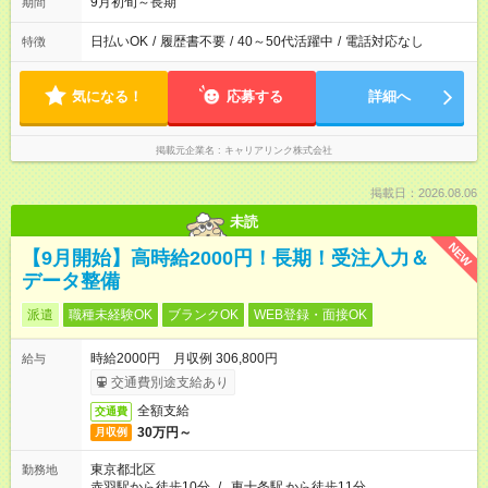
9月初旬～長期
期間
日払いOK
/
履歴書不要
/
40～50代活躍中
/
電話対応なし
特徴
気になる！
応募する
詳細へ
掲載元企業名
キャリアリンク株式会社
掲載日：2026.08.06
未読
NEW
【9月開始】高時給2000円！長期！受注入力＆
データ整備
派遣
職種未経験OK
ブランクOK
WEB登録・面接OK
時給2000円 月収例 306,800円
給与
交通費別途支給あり
全額支給
交通費
30万円～
月収例
東京都北区
勤務地
赤羽駅から徒歩10分
/
東十条駅
から徒歩11分