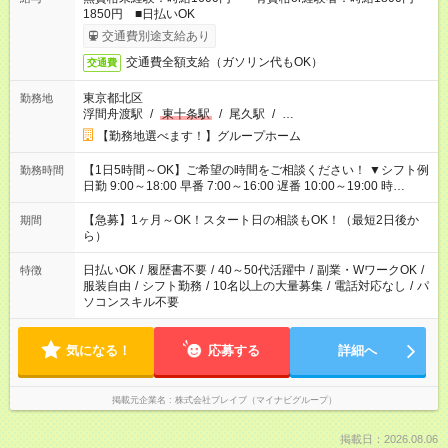
1850円 ■日払いOK
交通費別途支給あり
交通費全額支給（ガソリン代もOK）
交通費
東京都北区
勤務地
浮間舟渡駅
/
東十条駅
/
尾久駅
/
…
【勤務地選べます！】グループホーム
【1日5時間～OK】ご希望の時間をご相談ください！ ▼シフト例
勤務時間
日勤 9:00～18:00 早番 7:00～16:00 遅番 10:00～19:00 時
短 10:00～15:00 上記はあくまで一例です。 「夕方までには帰宅
しておきたい」 「朝はゆっくりのスタートがいい」 「お昼の時
【急募】1ヶ月～OK！スタート日の相談もOK！（最短2日後か
期間
間を有効に使いたい」 など、ご希望があれば教えてください
ら）
ね。
日払いOK
/
履歴書不要
/
40～50代活躍中
/
副業・WワークOK
/
特徴
服装自由
/
シフト勤務
/
10名以上の大量募集
/
電話対応なし
/
パ
ソコンスキル不要
気になる！
応募する
詳細へ
掲載元企業名
株式会社ブレイブ（マイナビグループ）
掲載日：2026.08.06