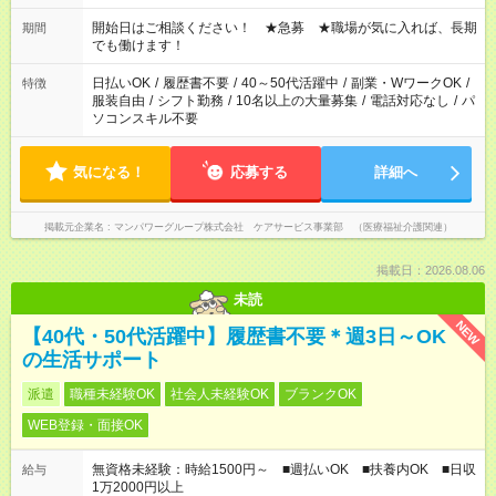
場合、他のお仕事と合わせ週40時間超の就業はご案内できませ
ん ※法令に基づき、週20時間以上勤務は社会保険への加入対象
開始日はご相談ください！ ★急募 ★職場が気に入れば、長期
期間
となります ※労働者派遣法（日雇い派遣の原則禁止）により、
でも働けます！
短時間・短期間の就業はご案内が難しい場合があります
日払いOK
/
履歴書不要
/
40～50代活躍中
/
副業・WワークOK
/
特徴
服装自由
/
シフト勤務
/
10名以上の大量募集
/
電話対応なし
/
パ
ソコンスキル不要
気になる！
応募する
詳細へ
掲載元企業名
マンパワーグループ株式会社 ケアサービス事業部 （医療福祉介護関連）
掲載日：2026.08.06
未読
NEW
【40代・50代活躍中】履歴書不要＊週3日～OK
の生活サポート
派遣
職種未経験OK
社会人未経験OK
ブランクOK
WEB登録・面接OK
無資格未経験：時給1500円～ ■週払いOK ■扶養内OK ■日収
給与
1万2000円以上