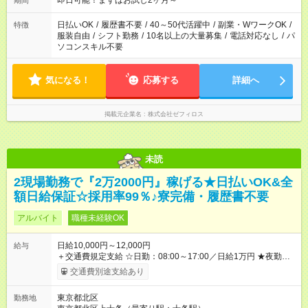
即日可能！まずはお試し2ヶ月～
期間
日払いOK
/
履歴書不要
/
40～50代活躍中
/
副業・WワークOK
/
特徴
服装自由
/
シフト勤務
/
10名以上の大量募集
/
電話対応なし
/
パ
ソコンスキル不要
気になる！
応募する
詳細へ
掲載元企業名
株式会社ゼフィロス
未読
2現場勤務で『2万2000円』稼げる★日払いOK&全
額日給保証☆採用率99％♪寮完備・履歴書不要
アルバイト
職種未経験OK
日給10,000円～12,000円
給与
＋交通費規定支給 ☆日勤：08:00～17:00／日給1万円 ★夜勤：
20:00～05:00／日給1万2000円 -:+:-:+:-:+:-:+:-:+:- 日勤＋夜勤で 1
交通費別途支給あり
日『2万2000円』も稼げる！ -:+:-:+:-:+:-:+:-:+:- ■選べる支払い方
法 ┗日払い・週払い・月払いOK！ さらに手渡し・振込まで選
東京都北区
勤務地
べる！ 日払いは、当日に『現金全額』手渡しです♪ ■残業手当