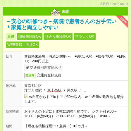
掲載日：2026.08.08
未読
NEW
～安心の研修つき～病院で患者さんのお手伝い
＊家庭と両立しやすい
派遣
職種未経験OK
社会人未経験OK
ブランクOK
WEB登録・面接OK
無資格未経験：時給1400円～ ■週払いOK ■扶養内OK ■日収
給与
1万1200円以上
交通費別途支給あり
交通費全額支給
交通費
東京都北区
勤務地
浮間舟渡駅
/
東十条駅
/
尾久駅
/
…
≪自宅からドアtoドアで30分以内！≫ご希望の勤務地を紹介
します。
お子さんの予定にも柔軟に調整可能です。 シフト例 9:00～
勤務時間
18:00（休憩60分） 7:00～16:00（休憩60分） 10:00～
19:00（休憩60分） ※Wワーク希望の方へ 今ご覧のお仕事で希
望する勤務時間と、もう1つのお仕事の勤務時間の合計が 週40
【現在も積極採用中！急募！】■2カ月～
期間
時間を超えなければOKです。