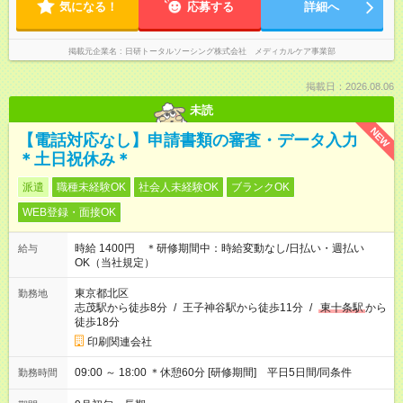
気になる！
応募する
詳細へ
掲載元企業名
日研トータルソーシング株式会社 メディカルケア事業部
掲載日：2026.08.06
未読
NEW
【電話対応なし】申請書類の審査・データ入力
＊土日祝休み＊
派遣
職種未経験OK
社会人未経験OK
ブランクOK
WEB登録・面接OK
時給 1400円 ＊研修期間中：時給変動なし/日払い・週払い
給与
OK（当社規定）
東京都北区
勤務地
志茂駅から徒歩8分
/
王子神谷駅から徒歩11分
/
東十条駅
から
徒歩18分
印刷関連会社
09:00 ～ 18:00 ＊休憩60分 [研修期間] 平日5日間/同条件
勤務時間