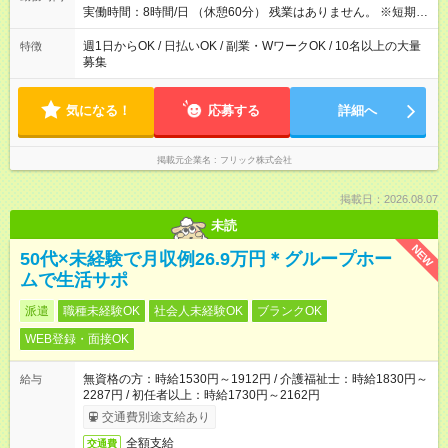
実働時間：8時間/日 （休憩60分） 残業はありません。 ※短期の
募集は行っておりません。予めご了承くださいませ。
週1日からOK / 日払いOK / 副業・WワークOK / 10名以上の大量
特徴
募集
気になる！
応募する
詳細へ
掲載元企業名
フリック株式会社
掲載日：2026.08.07
未読
NEW
50代×未経験で月収例26.9万円＊グループホー
ムで生活サポ
派遣
職種未経験OK
社会人未経験OK
ブランクOK
WEB登録・面接OK
無資格の方：時給1530円～1912円 / 介護福祉士：時給1830円～
給与
2287円 / 初任者以上：時給1730円～2162円
交通費別途支給あり
全額支給
交通費