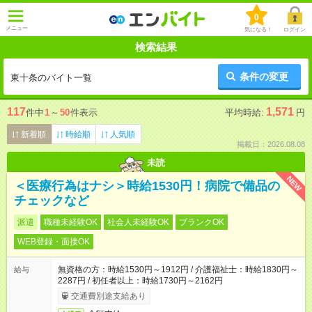
0
メニュー
気になる！
ログイン
検索結果
条件の変更
東十条のバイト一覧
117
1,571
件中
1
～
50
件表示
平均時給:
円
新着順
時給順
人気順
掲載日：2026.08.08
未読
NEW
＜医療行為はナシ＞時給1530円！病院で備品の
チェックなど
派遣
職種未経験OK
社会人未経験OK
ブランクOK
WEB登録・面接OK
無資格の方：時給1530円～1912円 / 介護福祉士：時給1830円～
給与
2287円 / 初任者以上：時給1730円～2162円
交通費別途支給あり