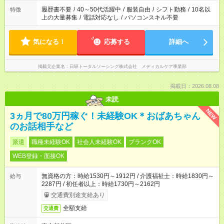
履歴書不要
/
40～50代活躍中
/
服装自由
/
シフト勤務
/
10名以
特徴
上の大量募集
/
電話対応なし
/
パソコンスキル不要
気になる！
応募する
詳細へ
掲載元企業名
日研トータルソーシング株式会社 メディカルケア事業部
掲載日：2026.08.08
未読
NEW
3ヵ月で80万円稼ぐ！未経験OK＊おばあちゃん
のお話相手など
派遣
職種未経験OK
社会人未経験OK
ブランクOK
WEB登録・面接OK
無資格の方：時給1530円～1912円 / 介護福祉士：時給1830円～
給与
2287円 / 初任者以上：時給1730円～2162円
交通費別途支給あり
全額支給
交通費