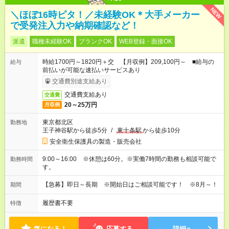
NEW
＼ほぼ16時ピタ！／未経験OK＊大手メーカー
で受発注入力や納期確認など！
派遣
職種未経験OK
ブランクOK
WEB登録・面接OK
時給1700円～1820円＋交 【月収例】209,100円～ ■給与の
給与
前払いが可能な速払いサービスあり
交通費別途支給あり
交通費支給あり
交通費
20～25万円
月収例
東京都北区
勤務地
王子神谷駅から徒歩5分
/
東十条駅
から徒歩10分
安全衛生保護具の製造・販売会社
9:00～16:00 ※休憩は60分。※実働7時間の勤務も相談可能で
勤務時間
す。
【急募】即日～長期 ※開始日はご相談可能です！ ※8月～！
期間
履歴書不要
特徴
気になる！
応募する
詳細へ