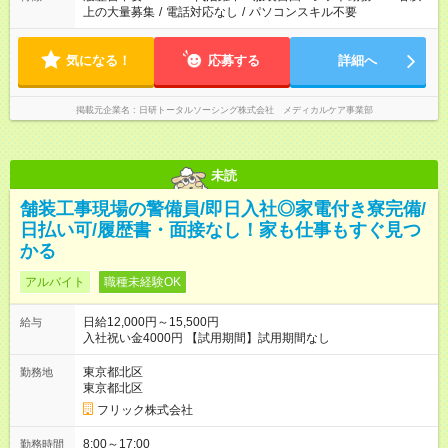
上の大量募集
/
電話対応なし
/
パソコンスキル不要
気になる！
応募する
詳細へ
掲載元企業名
日研トータルソーシング株式会社 メディカルケア事業部
未読
舗装工事現場の警備員/即日入社◎家電付き寮完備/
日払い可/履歴書・面接なし！家も仕事もすぐ見つ
かる
アルバイト
職種未経験OK
日給12,000円～15,500円
給与
入社祝い金4000円 【試用期間】試用期間なし
東京都北区
勤務地
東京都北区
フリック株式会社
8:00～17:00
勤務時間