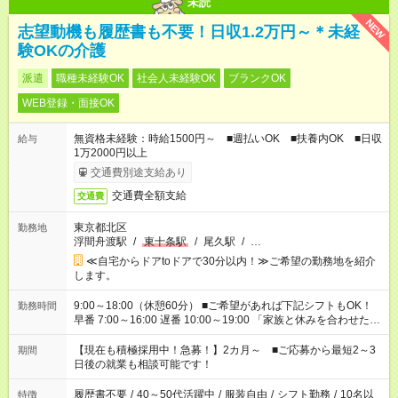
未読
NEW
志望動機も履歴書も不要！日収1.2万円～＊未経
験OKの介護
派遣
職種未経験OK
社会人未経験OK
ブランクOK
WEB登録・面接OK
無資格未経験：時給1500円～ ■週払いOK ■扶養内OK ■日収
給与
1万2000円以上
交通費別途支給あり
交通費全額支給
交通費
東京都北区
勤務地
浮間舟渡駅
/
東十条駅
/
尾久駅
/
…
≪自宅からドアtoドアで30分以内！≫ご希望の勤務地を紹介
します。
9:00～18:00（休憩60分） ■ご希望があれば下記シフトもOK！
勤務時間
早番 7:00～16:00 遅番 10:00～19:00 「家族と休みを合わせた
い」 「余裕を持って夕飯の準備がしたい」 「できれば残業はし
たくない」 など、ご希望を教えてくださいね。 ※Wワーク希望
【現在も積極採用中！急募！】2カ月～ ■ご応募から最短2～3
期間
の方へ 今ご覧のお仕事で希望する勤務時間と、もう1つのお仕事
日後の就業も相談可能です！
の勤務時間。 合計で週40時間を超える場合は応募できません。
履歴書不要
/
40～50代活躍中
/
服装自由
/
シフト勤務
/
10名以
特徴