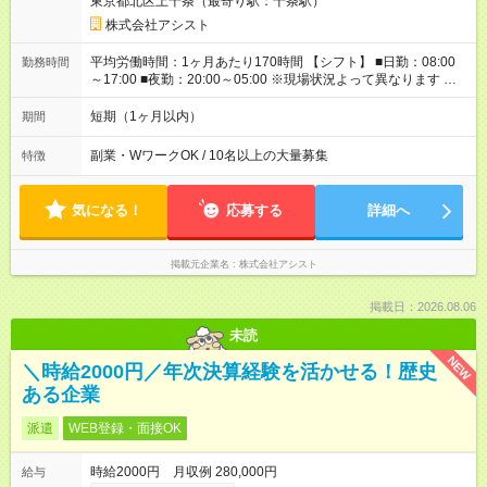
東京都北区上十条（最寄り駅：十条駅）
別途支給 ■日給全額保障あり ┗予定時間より早く終わっても日給
は満額支給！ ■資格手当あり ┗施設警備2級など 【試用期間】
株式会社アシスト
試用期間なし
平均労働時間：1ヶ月あたり170時間 【シフト】 ■日勤：08:00
勤務時間
～17:00 ■夜勤：20:00～05:00 ※現場状況よって異なります ※早
く終われば1現場4～8時間勤務もあり ☆週3～勤務OK！ ☆現場
が早く終わっても日給全額保証！ ☆ご希望の方は「日勤＋夜
短期（1ヶ月以内）
期間
勤」も可能！ 平均労働時間：1ヶ月あたり170時間 【シフト】 ■
日勤：08:00～17:00 ■夜勤：20:00～05:00 ※現場状況よって異
副業・WワークOK / 10名以上の大量募集
特徴
なります ※早く終われば1現場4～8時間勤務もあり ☆週3～勤務
OK！ ☆現場が早く終わっても日給全額保証！ ☆ご希望の方は
「日勤＋夜勤」も可能！
気になる！
応募する
詳細へ
掲載元企業名
株式会社アシスト
掲載日：2026.08.06
未読
NEW
＼時給2000円／年次決算経験を活かせる！歴史
ある企業
派遣
WEB登録・面接OK
時給2000円 月収例 280,000円
給与