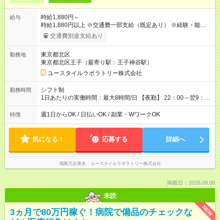
時給1,880円～
給与
時給1,880円以上 ※交通費一部支給（既定あり） ※経験・能力を
考慮して決定します 【収入例】 週1回勤務の場合：1,880円×8時
交通費別途支給あり
間×4回=6万0,160円 週3回勤務の場合：1,880円×8時間×12回
=18万0,480円 【試用期間】試用期間あり 試用期間の長さ：2ヶ
東京都北区
勤務地
月 ※ 雇用形態と給与に、本採用時と異なる部分があります。 雇
東京都北区王子（最寄り駅：王子神谷駅）
用形態：本採用時と同じです。 給与：時給 1,660円以上
ユースタイルラボラトリー株式会社
シフト制
勤務時間
1日あたりの実働時間：最大8時間/日 【夜勤】 22：00～翌9：
00 ※週1日～OK ／ 夜勤専従 ＊＊ 勤務時間例 ＊＊ ■22時か
ら翌7時 ■23時から翌8時 ■24時から翌9時 など ※上記の時間
週1日からOK / 日払いOK / 副業・WワークOK
特徴
内で8時間勤務（休憩1時間）ご利用者様により、時間は異なり
ます。 ※曜日固定（毎週同じ曜日での勤務となります）
気になる！
応募する
詳細へ
掲載元企業名
ユースタイルラボラトリー株式会社
掲載日：2026.08.08
未読
NEW
3ヵ月で80万円稼ぐ！病院で備品のチェックな