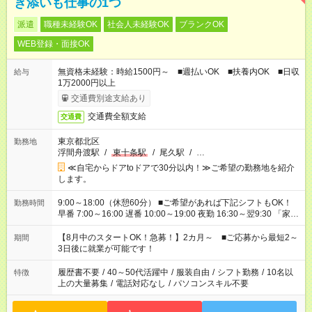
き添いも仕事の1つ
派遣
職種未経験OK
社会人未経験OK
ブランクOK
WEB登録・面接OK
無資格未経験：時給1500円～ ■週払いOK ■扶養内OK ■日収
給与
1万2000円以上
交通費別途支給あり
交通費全額支給
交通費
東京都北区
勤務地
浮間舟渡駅
/
東十条駅
/
尾久駅
/
…
≪自宅からドアtoドアで30分以内！≫ご希望の勤務地を紹介
します。
9:00～18:00（休憩60分） ■ご希望があれば下記シフトもOK！
勤務時間
早番 7:00～16:00 遅番 10:00～19:00 夜勤 16:30～翌9:30 「家族
と休みを合わせたい」 「余裕を持って夕飯の準備がしたい」
「できれば残業はしたくない」 など、ご希望を教えてください
【8月中のスタートOK！急募！】2カ月～ ■ご応募から最短2～
期間
ね。 ※Wワーク希望の方へ 今ご覧のお仕事で希望する勤務時間
3日後に就業が可能です！
と、もう1つのお仕事の勤務時間。 合計で週40時間を超える場
合は応募できません。
履歴書不要
/
40～50代活躍中
/
服装自由
/
シフト勤務
/
10名以
特徴
上の大量募集
/
電話対応なし
/
パソコンスキル不要