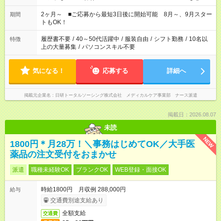
「家族とお休みを合わせたい」 「できれば残業はしたくない」
など、あなたのご希望に沿ったお仕事をご紹介します！ ※Wワ
2ヶ月～ ■ご応募から最短3日後に開始可能 8月～、9月スター
期間
ーク希望の方へ 今ご覧のお仕事で希望する勤務時間と、もう1つ
トもOK！
のお仕事の勤務時間。 合計で週40時間を超える場合は応募でき
ません
履歴書不要
/
40～50代活躍中
/
服装自由
/
シフト勤務
/
10名以
特徴
上の大量募集
/
パソコンスキル不要
気になる！
応募する
詳細へ
掲載元企業名
日研トータルソーシング株式会社 メディカルケア事業部 ナース派遣
掲載日：2026.08.07
未読
NEW
1800円＊月28万！＼事務はじめてOK／大手医
薬品の注文受付をおまかせ
派遣
職種未経験OK
ブランクOK
WEB登録・面接OK
時給1800円 月収例 288,000円
給与
交通費別途支給あり
全額支給
交通費