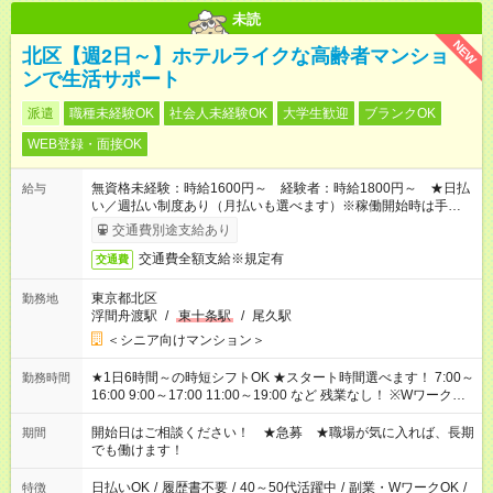
未読
NEW
北区【週2日～】ホテルライクな高齢者マンショ
ンで生活サポート
派遣
職種未経験OK
社会人未経験OK
大学生歓迎
ブランクOK
WEB登録・面接OK
無資格未経験：時給1600円～ 経験者：時給1800円～ ★日払
給与
い／週払い制度あり（月払いも選べます）※稼働開始時は手続き
完了次第のお支払いとなります。
交通費別途支給あり
交通費全額支給※規定有
交通費
東京都北区
勤務地
浮間舟渡駅
/
東十条駅
/
尾久駅
＜シニア向けマンション＞
★1日6時間～の時短シフトOK ★スタート時間選べます！ 7:00～
勤務時間
16:00 9:00～17:00 11:00～19:00 など 残業なし！ ※Wワークの
場合、他のお仕事と合わせ週40時間超の就業はご案内できませ
ん ※法令に基づき、週20時間以上勤務は社会保険への加入対象
開始日はご相談ください！ ★急募 ★職場が気に入れば、長期
期間
となります ※労働者派遣法（日雇い派遣の原則禁止）により、
でも働けます！
短時間・短期間の就業はご案内が難しい場合があります
日払いOK
/
履歴書不要
/
40～50代活躍中
/
副業・WワークOK
/
特徴