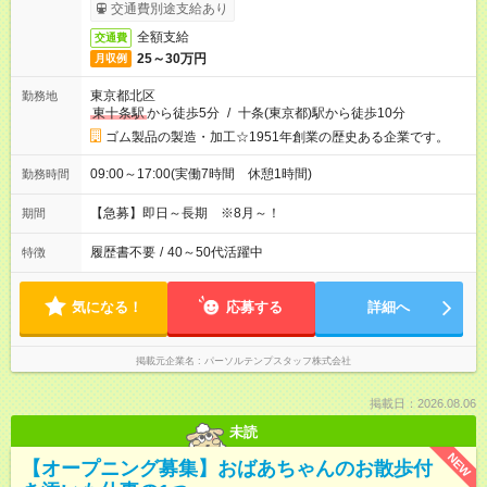
交通費別途支給あり
全額支給
交通費
25～30万円
月収例
東京都北区
勤務地
東十条駅
から徒歩5分
/
十条(東京都)駅から徒歩10分
ゴム製品の製造・加工☆1951年創業の歴史ある企業です。
09:00～17:00(実働7時間 休憩1時間)
勤務時間
【急募】即日～長期 ※8月～！
期間
履歴書不要
/
40～50代活躍中
特徴
気になる！
応募する
詳細へ
掲載元企業名
パーソルテンプスタッフ株式会社
掲載日：2026.08.06
未読
NEW
【オープニング募集】おばあちゃんのお散歩付