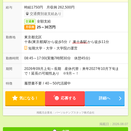
時給1750円 月収例 262,500円
給与
交通費別途支給あり
全額支給
交通費
25～30万円
月収例
東京都北区
勤務地
十条(東京都)駅から徒歩5分
/
東十条駅
から徒歩11分
短期大学・大学・大学院の運営
08:45～17:00(実働7時間30分 休憩45分)
勤務時間
2026年09月上旬～長期 産休代替：来年2027年10月下旬ま
期間
で！延長の可能性あり ※9月～！
履歴書不要
/
40～50代活躍中
特徴
気になる！
応募する
詳細へ
掲載元企業名
パーソルテンプスタッフ株式会社
掲載日：2026.08.07