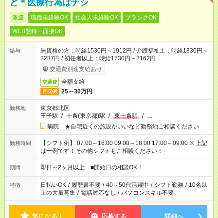
ど＊医療行為はナシ
派遣
職種未経験OK
社会人未経験OK
ブランクOK
WEB登録・面接OK
無資格の方：時給1530円～1912円 / 介護福祉士：時給1830円～
給与
2287円 / 初任者以上：時給1730円～2162円
交通費別途支給あり
全額支給
交通費
25～30万円
月収例
東京都北区
勤務地
王子駅
/
十条(東京都)駅
/
東十条駅
/
…
病院 ★自宅近くの施設がいいなど勤務地ご相談ください
【シフト例】 07:00～16:00 09:00～18:00 17:00～09:00 ※ 上記
勤務時間
は一例です！その他シフトもご相談ください！
即日～2ヶ月以上 ■開始日の相談OK！
期間
日払いOK
/
履歴書不要
/
40～50代活躍中
/
シフト勤務
/
10名以
特徴
上の大量募集
/
電話対応なし
/
パソコンスキル不要
気になる！
応募する
詳細へ