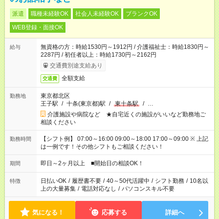
派遣
職種未経験OK
社会人未経験OK
ブランクOK
WEB登録・面接OK
無資格の方：時給1530円～1912円 / 介護福祉士：時給1830円～
給与
2287円 / 初任者以上：時給1730円～2162円
交通費別途支給あり
全額支給
交通費
東京都北区
勤務地
王子駅
/
十条(東京都)駅
/
東十条駅
/
…
介護施設や病院など ★自宅近くの施設がいいなど勤務地ご
相談ください
【シフト例】 07:00～16:00 09:00～18:00 17:00～09:00 ※ 上記
勤務時間
は一例です！その他シフトもご相談ください！
即日～2ヶ月以上 ■開始日の相談OK！
期間
日払いOK
/
履歴書不要
/
40～50代活躍中
/
シフト勤務
/
10名以
特徴
上の大量募集
/
電話対応なし
/
パソコンスキル不要
気になる！
応募する
詳細へ