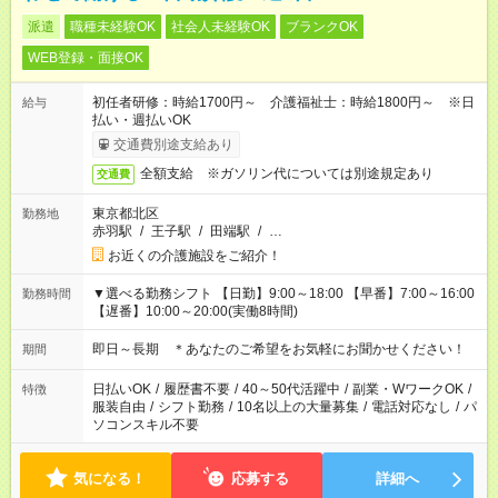
派遣
職種未経験OK
社会人未経験OK
ブランクOK
WEB登録・面接OK
初任者研修：時給1700円～ 介護福祉士：時給1800円～ ※日
給与
払い・週払いOK
交通費別途支給あり
全額支給 ※ガソリン代については別途規定あり
交通費
東京都北区
勤務地
赤羽駅
/
王子駅
/
田端駅
/
…
お近くの介護施設をご紹介！
▼選べる勤務シフト 【日勤】9:00～18:00 【早番】7:00～16:00
勤務時間
【遅番】10:00～20:00(実働8時間)
即日～長期 ＊あなたのご希望をお気軽にお聞かせください！
期間
日払いOK
/
履歴書不要
/
40～50代活躍中
/
副業・WワークOK
/
特徴
服装自由
/
シフト勤務
/
10名以上の大量募集
/
電話対応なし
/
パ
ソコンスキル不要
気になる！
応募する
詳細へ