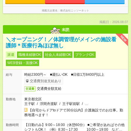
掲載元企業名
株式会社ニッソーネット
掲載日：2026.08.07
未読
NEW
＼オープニング！／体調管理がメインの施設看
護師＊医療行為ほぼ無し
派遣
職種未経験OK
社会人未経験OK
ブランクOK
WEB登録・面接OK
時給2300円～ ■週払いOK ■日収1万8400円以上
給与
交通費別途支給あり
交通費全額支給
交通費
東京都北区
勤務地
王子駅
/
浮間舟渡駅
/
王子駅前駅
/
…
【自宅からドアtoドアで30分以内】介護施設でのお仕事。勤
務地選べます！
【日勤のみ】9:00～18:00（休憩60分） ■ご希望があればその他
勤務時間
シフトもOK！ （例）8:30～17:30 10:00～19:00 など