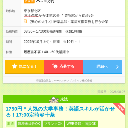
25～30万円
月収例
東京都北区
勤務地
東十条駅
から徒歩10分
/
赤羽駅から徒歩8分
【安心の大手♪】医薬品卸・薬局支援業務を行う企業
08:30～17:30(実働8時間 休憩1時間)
勤務時間
2026年10月上旬～長期 ※10月～！
期間
履歴書不要
/
40～50代活躍中
特徴
気になる！
応募する
詳細へ
掲載元企業名
パーソルテンプスタッフ株式会社
掲載日：2026.08.07
未読
NEW
1750円＊人気の大学事務！英語スキルが活かせ
る！17:00定時＠十条
派遣
職種未経験OK
ブランクOK
WEB登録・面接OK