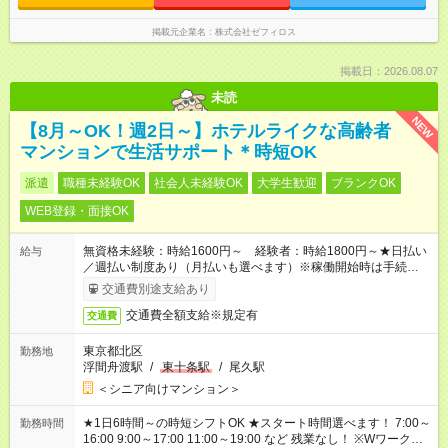
掲載元企業名
株式会社ゼフィロス
掲載日：2026.08.07
未読
NEW
【8月～OK！週2日～】ホテルライクな高齢者
マンションで生活サポート＊時短OK
派遣
職種未経験OK
社会人未経験OK
大学生歓迎
ブランクOK
WEB登録・面接OK
無資格未経験：時給1600円～ 経験者：時給1800円～★日払い
給与
／週払い制度あり（月払いも選べます）※稼働開始時は手続き完
了次第のお支払いとなります。
交通費別途支給あり
交通費全額支給※規定有
交通費
東京都北区
勤務地
浮間舟渡駅
/
東十条駅
/
尾久駅
＜シニア向けマンション＞
★1日6時間～の時短シフトOK ★スタート時間選べます！ 7:00～
勤務時間
16:00 9:00～17:00 11:00～19:00 など 残業なし！ ※Wワークの