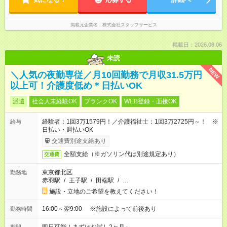
掲載元企業名
株式会社スタッフサービス
掲載日：2026.08.06
未読
NEW
＼人気の夜勤専従／月10回勤務で月収31.5万円
以上可！介護度低め＊日払いOK
派遣
社会人未経験OK
ブランクOK
WEB登録・面接OK
経験者：1回3万1579円！／介護福祉士：1回3万2725円～！ ※
給与
日払い・週払いOK
交通費別途支給あり
全額支給（※ガソリン代は別途規定あり）
交通費
東京都北区
勤務地
赤羽駅
/
王子駅
/
田端駅
/
…
施設・立地のご希望を教えてください！
16:00～翌9:00 ※施設によって前後あり
勤務時間