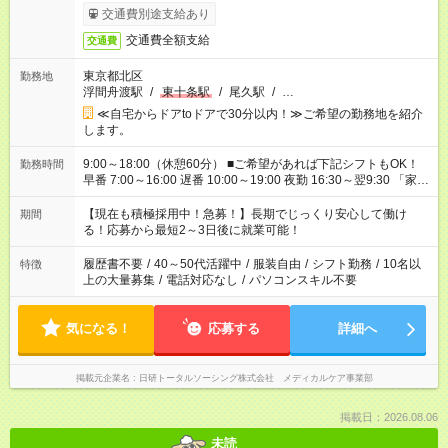
交通費別途支給あり
交通費全額支給
交通費
東京都北区
勤務地
浮間舟渡駅
/
東十条駅
/
尾久駅
/
…
≪自宅からドアtoドアで30分以内！≫ご希望の勤務地を紹介
します。
9:00～18:00（休憩60分） ■ご希望があれば下記シフトもOK！
勤務時間
早番 7:00～16:00 遅番 10:00～19:00 夜勤 16:30～翌9:30 「家族
と休みを合わせたい」 「余裕を持って夕飯の準備がしたい」
「できれば残業はしたくない」 など、ご希望を教えてください
【現在も積極採用中！急募！】長期でじっくり安心して働け
期間
ね。 ※Wワーク希望の方へ 今ご覧のお仕事で希望する勤務時間
る！応募から最短2～3日後に就業可能！
と、もう1つのお仕事の勤務時間が 合計で週40時間を超える場
合は応募できません。
履歴書不要
/
40～50代活躍中
/
服装自由
/
シフト勤務
/
10名以
特徴
上の大量募集
/
電話対応なし
/
パソコンスキル不要
気になる！
応募する
詳細へ
掲載元企業名
日研トータルソーシング株式会社 メディカルケア事業部
掲載日：2026.08.06
未読