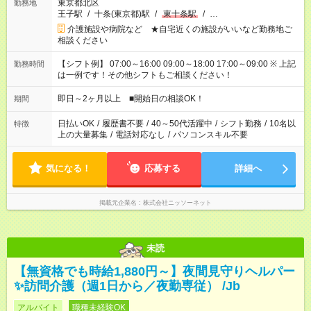
東京都北区
勤務地
王子駅
/
十条(東京都)駅
/
東十条駅
/
…
介護施設や病院など ★自宅近くの施設がいいなど勤務地ご
相談ください
【シフト例】 07:00～16:00 09:00～18:00 17:00～09:00 ※ 上記
勤務時間
は一例です！その他シフトもご相談ください！
即日～2ヶ月以上 ■開始日の相談OK！
期間
日払いOK
/
履歴書不要
/
40～50代活躍中
/
シフト勤務
/
10名以
特徴
上の大量募集
/
電話対応なし
/
パソコンスキル不要
気になる！
応募する
詳細へ
掲載元企業名
株式会社ニッソーネット
未読
【無資格でも時給1,880円～】夜間見守りヘルパー
✨訪問介護（週1日から／夜勤専従） /Jb
アルバイト
職種未経験OK