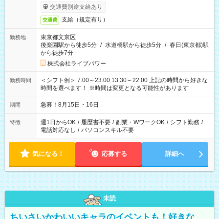
交通費別途支給あり
支給（規定有り）
交通費
東京都文京区
勤務地
後楽園駅から徒歩5分
/
水道橋駅から徒歩5分
/
春日(東京都)駅
から徒歩7分
株式会社ライブパワー
＜シフト例＞ 7:00～23:00 13:30～22:00 上記の時間から好きな
勤務時間
時間を選べます！ ※時間は変更となる可能性があります
急募！8月15日・16日
期間
週1日からOK
/
履歴書不要
/
副業・WワークOK
/
シフト勤務
/
特徴
電話対応なし
/
パソコンスキル不要
気になる！
応募する
詳細へ
未読
ちいさいかわいいキャラのイベントも！好きな