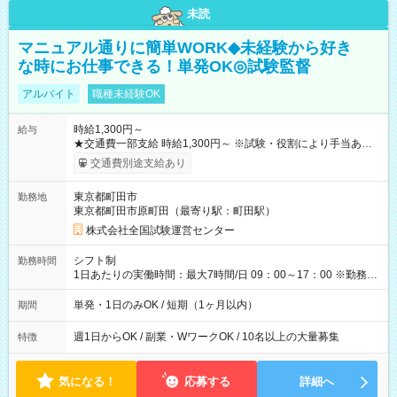
未読
マニュアル通りに簡単WORK◆未経験から好き
な時にお仕事できる！単発OK◎試験監督
アルバイト
職種未経験OK
時給1,300円～
給与
★交通費一部支給 時給1,300円～ ※試験・役割により手当あり
※勤務回数により昇給あり 【即給（前払い）オプションあ
交通費別途支給あり
り！】 希望される場合、勤務から1週間ほどで給与の一部を受け
取れます。 ※手数料418円がかかります。 【過去試験日の収入
東京都町田市
勤務地
例】 ・河合塾模擬試験 8:30～17:30（休憩1時間） 時給1,300円
東京都町田市原町田（最寄り駅：町田駅）
×8時間＝日収10,400円＋交通費 ※当日の役割により時給＋100
円の場合あり ・国家試験 7:00～13:30（休憩なし） 時給1,300
株式会社全国試験運営センター
円（役割手当＋100円）×6時間＝日収8,400円＋交通費 【試用期
間】試用期間なし
シフト制
勤務時間
1日あたりの実働時間：最大7時間/日 09：00～17：00 ※勤務時
間は 試験により異なります。
単発・1日のみOK / 短期（1ヶ月以内）
期間
週1日からOK / 副業・WワークOK / 10名以上の大量募集
特徴
気になる！
応募する
詳細へ