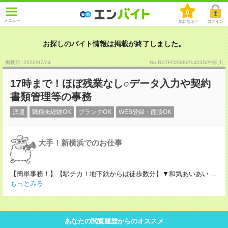
0
メニュー
気になる！
ログイン
お探しのバイト情報は掲載が終了しました。
掲載日 :2026
/
07
/
04
No.RSTFO260621403D/神奈川
17時まで！ほぼ残業なし○データ入力や契約
書類管理等の事務
派遣
職種未経験OK
ブランクOK
WEB登録・面接OK
大手！新横浜でのお仕事
【簡単事務！】【駅チカ！地下鉄からは徒歩数分】▼和気あいあい
...
もっとみる
あなたの閲覧履歴からのオススメ