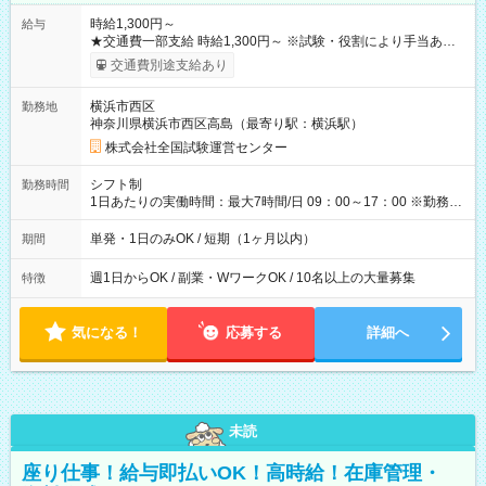
時給1,300円～
給与
★交通費一部支給 時給1,300円～ ※試験・役割により手当あり
※勤務回数により昇給あり 【即給（前払い）オプションあ
交通費別途支給あり
り！】 希望される場合、勤務から1週間ほどで給与の一部を受け
取れます。 ※手数料418円がかかります。 【過去試験日の収入
横浜市西区
勤務地
例】 ・河合塾模擬試験 8:30～17:30（休憩1時間） 時給1,300円
神奈川県横浜市西区高島（最寄り駅：横浜駅）
×8時間＝日収10,400円＋交通費 ※当日の役割により時給＋100
円の場合あり ・国家試験 7:00～13:30（休憩なし） 時給1,300
株式会社全国試験運営センター
円（役割手当＋100円）×6時間＝日収8,400円＋交通費 【試用期
間】試用期間なし
シフト制
勤務時間
1日あたりの実働時間：最大7時間/日 09：00～17：00 ※勤務時
間は 試験により異なります。
単発・1日のみOK / 短期（1ヶ月以内）
期間
週1日からOK / 副業・WワークOK / 10名以上の大量募集
特徴
気になる！
応募する
詳細へ
未読
座り仕事！給与即払いOK！高時給！在庫管理・