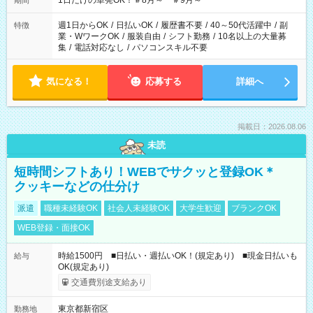
1日だけの単発OK！＃8月～ ＃9月～
期間
週1日からOK
/
日払いOK
/
履歴書不要
/
40～50代活躍中
/
副
特徴
業・WワークOK
/
服装自由
/
シフト勤務
/
10名以上の大量募
集
/
電話対応なし
/
パソコンスキル不要
気になる！
応募する
詳細へ
掲載日：2026.08.06
未読
短時間シフトあり！WEBでサクッと登録OK＊
クッキーなどの仕分け
派遣
職種未経験OK
社会人未経験OK
大学生歓迎
ブランクOK
WEB登録・面接OK
時給1500円 ■日払い・週払いOK！(規定あり) ■現金日払いも
給与
OK(規定あり)
交通費別途支給あり
東京都新宿区
勤務地