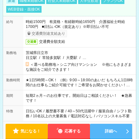
派遣
職種未経験OK
社会人未経験OK
大学生歓迎
ブランクOK
WEB登録・面接OK
時給1500円 有資格・有経験時給1650円 介護福祉士時給
給与
1700円 ■日払いOK（規定あり）※即日払い不可
交通費別途支給あり
交通費全額支給
交通費
茨城県日立市
勤務地
日立駅
/
常陸多賀駅
/
大甕駅
/
…
＜選べる勤務地＞シニア向けマンション ※他にもさまざま
な施設をご紹介できます！
★1日5時間～OK！ （例）9:00～18:00のあいだ もちろん1日8時
勤務時間
間のお仕事もご紹介可能です！ご希望をお聞かせください！★
家庭の都合でお休みが必要な場合も遠慮なくご相談ください。
※週最低15時間以上の勤務が必要です
短期2ヵ月～のお仕事です。開始日はご相談ください！ ★急募
期間
です！
日払いOK
/
履歴書不要
/
40～50代活躍中
/
服装自由
/
シフト勤
特徴
務
/
10名以上の大量募集
/
電話対応なし
/
パソコンスキル不要
気になる！
応募する
詳細へ