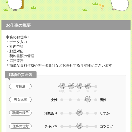
お仕事の概要
事務のお仕事！
・データ入力
・社内申請
・郵送対応
・契約書類の管理
・庶務業務
＊簡単な資料作成やデータ集計などお任せする可能性がございます
職場の雰囲気
年齢層
20代
30
40
50
60
男女比率
女性
男性
職場の様子
活気あり
しずか
仕事の仕方
テキパキ
コツコツ