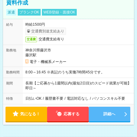
資料作成
派遣
ブランクOK
WEB登録・面接OK
時給1500円
給与
交通費別途支給あり
交通費支給有り
交通費
神奈川県藤沢市
勤務地
藤沢駅
電子・機械系メーカー
8:00～16:45 ※表記のうち実働7時間45分です。
勤務時間
長期【ご応募から1週間以内(最短2日目)のスピード就業が可能】
期間
即日～
日払いOK
/
履歴書不要
/
電話対応なし
/
パソコンスキル不要
特徴
気になる！
応募する
詳細へ