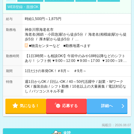
WEB登録・面接OK
時給1,500円～1,875円
給与
神奈川県海老名市
勤務地
海老名(相鉄・小田急)駅から徒歩5分
/
海老名(相模線)駅から徒
歩5分
/
厚木駅から徒歩5分
/
…
■物流センターなど ■勤務地選べます
【1日3時間～も相談OK!】午前中のみや18時以降などのシフト
勤務時間
あり！ シフト例 ▼9:00～12:00 ▼9:00～17:00 ▼10:00～19:00
▼18:00～21:00
1日だけの単発OK！＃8月～ ＃9月～
期間
週1日からOK
/
日払いOK
/
40～50代活躍中
/
副業・Wワーク
特徴
OK
/
服装自由
/
シフト勤務
/
10名以上の大量募集
/
電話対応な
し
/
パソコンスキル不要
気になる！
応募する
詳細へ
掲載日：2026.08.07
未読