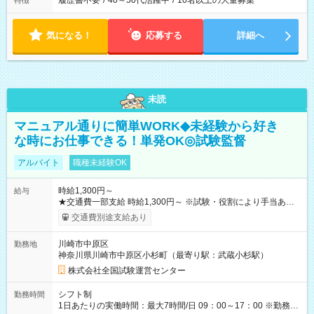
履歴書不要
/
40～50代活躍中
/
10名以上の大量募集
特徴
気になる！
応募する
詳細へ
未読
マニュアル通りに簡単WORK◆未経験から好き
な時にお仕事できる！単発OK◎試験監督
アルバイト
職種未経験OK
時給1,300円～
給与
★交通費一部支給 時給1,300円～ ※試験・役割により手当あり
※勤務回数により昇給あり 【即給（前払い）オプションあ
交通費別途支給あり
り！】 希望される場合、勤務から1週間ほどで給与の一部を受け
取れます。 ※手数料418円がかかります。 【過去試験日の収入
川崎市中原区
勤務地
例】 ・河合塾模擬試験 8:30～17:30（休憩1時間） 時給1,300円
神奈川県川崎市中原区小杉町（最寄り駅：武蔵小杉駅）
×8時間＝日収10,400円＋交通費 ※当日の役割により時給＋100
円の場合あり ・国家試験 7:00～13:30（休憩なし） 時給1,300
株式会社全国試験運営センター
円（役割手当＋100円）×6時間＝日収8,400円＋交通費 【試用期
間】試用期間なし
シフト制
勤務時間
1日あたりの実働時間：最大7時間/日 09：00～17：00 ※勤務時