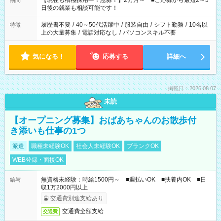
【現在も積極採用中！急募！】2カ月～ ■ご応募から最短2～3
期間
の方へ 今ご覧のお仕事で希望する勤務時間と、もう1つのお仕事
日後の就業も相談可能です！
の勤務時間。 合計で週40時間を超える場合は応募できません。
履歴書不要
/
40～50代活躍中
/
服装自由
/
シフト勤務
/
10名以
特徴
上の大量募集
/
電話対応なし
/
パソコンスキル不要
気になる！
応募する
詳細へ
掲載日：2026.08.07
未読
【オープニング募集】おばあちゃんのお散歩付
き添いも仕事の1つ
派遣
職種未経験OK
社会人未経験OK
ブランクOK
WEB登録・面接OK
無資格未経験：時給1500円～ ■週払いOK ■扶養内OK ■日
給与
収1万2000円以上
交通費別途支給あり
交通費全額支給
交通費