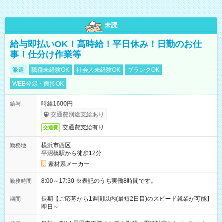
未読
給与即払いOK！高時給！平日休み！日勤のお仕
事！仕分け作業等
派遣
職種未経験OK
社会人未経験OK
ブランクOK
WEB登録・面接OK
時給1600円
給与
交通費別途支給あり
交通費支給有り
交通費
横浜市西区
勤務地
平沼橋駅から徒歩12分
素材系メーカー
8:00～17:30 ※表記のうち実働8時間です。
勤務時間
長期【ご応募から1週間以内(最短2日目)のスピード就業が可能】
期間
即日～