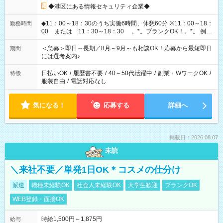
◆港区にある情報セキュリティ企業◆
◆11：00～18：30のうち実働6時間、休憩60分 ※11：00～18：
勤務時間
00 または 11：30～18：30 。*。ブランクOK！。*。 例え
ば前職が、 在宅/財団法人/事務/コールセンター/受付/販売/カフェ
スタッフ スイーツ販売/ホテルフロント/化粧品販売/など 様々な
＜急募＞即日～長期／8月～9月～も相談OK！応募から最短即日
期間
業界から入社して活躍されています♪
には選考案内♪
日払いOK
/
履歴書不要
/
40～50代活躍中
/
副業・WワークOK
/
特徴
服装自由
/
電話対応なし
気になる！
応募する
詳細へ
掲載日：2026.08.07
未読
＼来社不要／単発1日OK＊コスメの仕分け
派遣
職種未経験OK
社会人未経験OK
大学生歓迎
ブランクOK
WEB登録・面接OK
時給1,500円～1,875円
給与