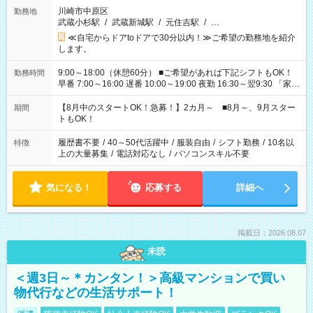
川崎市中原区
勤務地
武蔵小杉駅
/
武蔵新城駅
/
元住吉駅
/
…
≪自宅からドアtoドアで30分以内！≫ご希望の勤務地を紹介
します。
9:00～18:00（休憩60分） ■ご希望があれば下記シフトもOK！
勤務時間
早番 7:00～16:00 遅番 10:00～19:00 夜勤 16:30～翌9:30 「家族
と休みを合わせたい」 「余裕を持って夕飯の準備がしたい」
「できれば残業はしたくない」 など、ご希望を教えてください
【8月中のスタートOK！急募！】2カ月～ ■8月～、9月スター
期間
ね。 ※Wワーク希望の方へ 今ご覧のお仕事で希望する勤務時間
トもOK！
と、もう1つのお仕事の勤務時間。 合計で週40時間を超える場
合は応募できません。
履歴書不要
/
40～50代活躍中
/
服装自由
/
シフト勤務
/
10名以
特徴
上の大量募集
/
電話対応なし
/
パソコンスキル不要
気になる！
応募する
詳細へ
掲載日：2026.08.07
未読
＜週3日～＊カンタン！＞高級マンションで買い
物代行などの生活サポート！