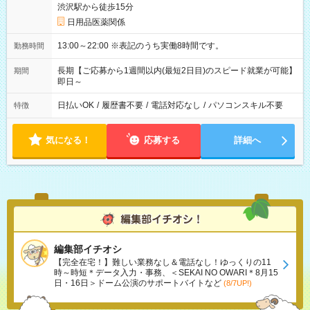
渋沢駅から徒歩15分
日用品医薬関係
13:00～22:00 ※表記のうち実働8時間です。
勤務時間
長期【ご応募から1週間以内(最短2日目)のスピード就業が可能】
期間
即日～
日払いOK
/
履歴書不要
/
電話対応なし
/
パソコンスキル不要
特徴
気になる！
応募する
詳細へ
編集部イチオシ
【完全在宅！】難しい業務なし＆電話なし！ゆっくりの11
時～時短＊データ入力・事務、＜SEKAI NO OWARI＊8月15
日・16日＞ドーム公演のサポートバイトなど
(8/7UP!)