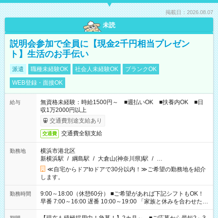
掲載日：2026.08.07
未読
説明会参加で全員に【現金2千円相当プレゼン
ト】生活のお手伝い
派遣
職種未経験OK
社会人未経験OK
ブランクOK
WEB登録・面接OK
無資格未経験：時給1500円～ ■週払いOK ■扶養内OK ■日
給与
収1万2000円以上
交通費別途支給あり
交通費全額支給
交通費
横浜市港北区
勤務地
新横浜駅
/
綱島駅
/
大倉山(神奈川県)駅
/
…
≪自宅からドアtoドアで30分以内！≫ご希望の勤務地を紹介
します。
9:00～18:00（休憩60分） ■ご希望があれば下記シフトもOK！
勤務時間
早番 7:00～16:00 遅番 10:00～19:00 「家族と休みを合わせた
い」 「余裕を持って夕飯の準備がしたい」 「できれば残業はし
たくない」 など、ご希望を教えてくださいね。 ※Wワーク希望