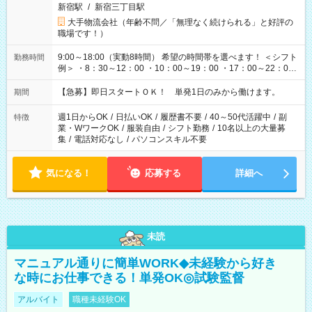
新宿駅
/
新宿三丁目駅
大手物流会社（年齢不問／「無理なく続けられる」と好評の
職場です！）
9:00～18:00（実動8時間） 希望の時間帯を選べます！ ＜シフト
勤務時間
例＞ ・8：30～12：00 ・10：00～19：00 ・17：00～22：00
・13：00～22：00 ・22：00～翌6：00 など
【急募】即日スタートＯＫ！ 単発1日のみから働けます。
期間
週1日からOK
/
日払いOK
/
履歴書不要
/
40～50代活躍中
/
副
特徴
業・WワークOK
/
服装自由
/
シフト勤務
/
10名以上の大量募
集
/
電話対応なし
/
パソコンスキル不要
気になる！
応募する
詳細へ
未読
マニュアル通りに簡単WORK◆未経験から好き
な時にお仕事できる！単発OK◎試験監督
アルバイト
職種未経験OK