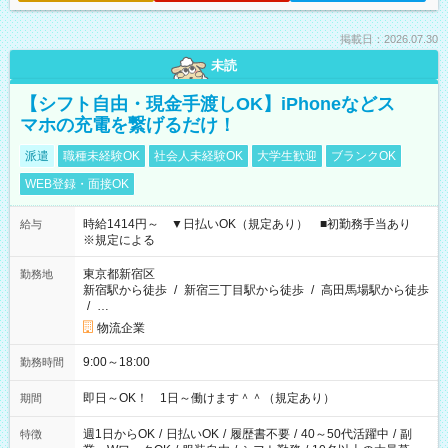
掲載日：2026.07.30
未読
【シフト自由・現金手渡しOK】iPhoneなどス
マホの充電を繋げるだけ！
派遣
職種未経験OK
社会人未経験OK
大学生歓迎
ブランクOK
WEB登録・面接OK
時給1414円～ ▼日払いOK（規定あり） ■初勤務手当あり
給与
※規定による
東京都新宿区
勤務地
新宿駅から徒歩
/
新宿三丁目駅から徒歩
/
高田馬場駅から徒歩
/
…
物流企業
9:00～18:00
勤務時間
即日～OK！ 1日～働けます＾＾（規定あり）
期間
週1日からOK
/
日払いOK
/
履歴書不要
/
40～50代活躍中
/
副
特徴