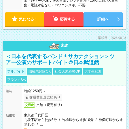
業・WワークOK
/
服装自由
/
シフト勤務
/
10名以上の大量募
集
/
電話対応なし
/
パソコンスキル不要
気になる！
応募する
詳細へ
掲載日：2026.08.03
未読
＜日本を代表するバンド＊サカナクション＞ツ
アー公演のサポートバイト＠日本武道館
アルバイト
職種未経験OK
社会人未経験OK
大学生歓迎
ブランクOK
時給1250円～
給与
交通費別途支給あり
支給（規定有り）
交通費
東京都千代田区
勤務地
九段下駅から徒歩5分
/
竹橋駅から徒歩10分
/
神保町駅から徒
歩15分
/
…