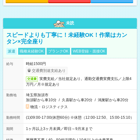
未読
スピードよりも丁寧に！未経験OK！作業はカン
タン×完全座り
派遣
職種未経験OK
ブランクOK
WEB登録・面接OK
時給1500円
給与
交通費別途支給あり
実費支給／当社規定あり。通勤交通費実費支払／上限4
交通費
万円／月※規定あり
埼玉県加須市
勤務地
加須駅から車10分
/
久喜駅から車20分
/
鴻巣駅から車20分
物流・ロジスティクス
(1)09:00-17:00(休憩60分) ※休憩（12:00-12:50、15:00-15:10）
勤務時間
1ヶ月以上3ヶ月未満／即日～9月末まで
期間