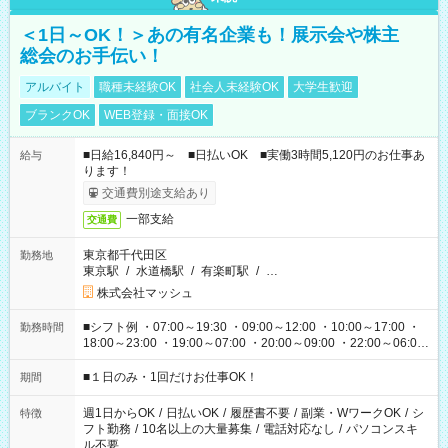
＜1日～OK！＞あの有名企業も！展示会や株主
総会のお手伝い！
アルバイト
職種未経験OK
社会人未経験OK
大学生歓迎
ブランクOK
WEB登録・面接OK
■日給16,840円～ ■日払いOK ■実働3時間5,120円のお仕事あ
給与
ります！
交通費別途支給あり
一部支給
交通費
東京都千代田区
勤務地
東京駅
/
水道橋駅
/
有楽町駅
/
…
株式会社マッシュ
■シフト例 ・07:00～19:30 ・09:00～12:00 ・10:00～17:00 ・
勤務時間
18:00～23:00 ・19:00～07:00 ・20:00～09:00 ・22:00～06:00
etc ★最短で3時間で5,120円のお仕事から 15時間で2万円近く稼
げるお仕事も！ ご希望のお時間に合わせてご紹介！ ※シフトは
■１日のみ・1回だけお仕事OK！
期間
現場によって異なります。 ※勿論、休憩時間はあるのでご安心
ください！
週1日からOK
/
日払いOK
/
履歴書不要
/
副業・WワークOK
/
シ
特徴
フト勤務
/
10名以上の大量募集
/
電話対応なし
/
パソコンスキ
ル不要