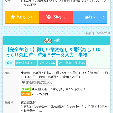
日払いOK
/
履歴書不要
/
シフト勤務
/
電話対応なし
/
パソコン
特徴
スキル不要
気になる！
応募する
詳細へ
掲載日：2026.07.29
未読
【完全在宅！】難しい業務なし＆電話なし！ゆ
っくりの11時～時短＊データ入力・事務
派遣
職種未経験OK
ブランクOK
WEB登録・面接OK
◆時給1,700円＊日払い・週払いOK＊昇給あり♪【月収例】 ・約
給与
204,000円 （時給1,700円 × 実働6h × 20日）
交通費別途支給あり
◆全額支給 ＊家が少し遠くても安心！
交通費
20～25万円
月収例
東京都港区
勤務地
竹芝駅から徒歩2分
/
浜松町駅から徒歩4分
/
大門(東京都)駅か
ら徒歩5分
/
…