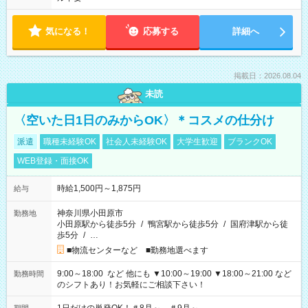
気になる！
応募する
詳細へ
掲載日：2026.08.04
未読
〈空いた日1日のみからOK〉＊コスメの仕分け
派遣
職種未経験OK
社会人未経験OK
大学生歓迎
ブランクOK
WEB登録・面接OK
時給1,500円～1,875円
給与
神奈川県小田原市
勤務地
小田原駅から徒歩5分
/
鴨宮駅から徒歩5分
/
国府津駅から徒
歩5分
/
…
■物流センターなど ■勤務地選べます
9:00～18:00 など 他にも ▼10:00～19:00 ▼18:00～21:00 など
勤務時間
のシフトあり！お気軽にご相談下さい！