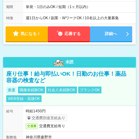
間は 試験により異なります。
単発・1日のみOK / 短期（1ヶ月以内）
期間
週1日からOK / 副業・WワークOK / 10名以上の大量募集
特徴
気になる！
応募する
詳細へ
未読
座り仕事！給与即払いOK！日勤のお仕事！薬品
容器の検査など
派遣
職種未経験OK
社会人未経験OK
ブランクOK
WEB登録・面接OK
時給1450円
給与
交通費別途支給あり
交通費支給有り
交通費
神奈川県秦野市
勤務地