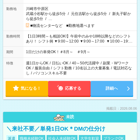
川崎市中原区
勤務地
武蔵小杉駅から徒歩5分
/
元住吉駅から徒歩5分
/
新丸子駅か
ら徒歩5分
/
…
■物流センターなど ■勤務地選べます
【1日3時間～も相談OK!】午前中のみや18時以降などのシフト
勤務時間
あり！ シフト例 ▼9:00～12:00 ▼9:00～17:00 ▼10:00～19:00
▼18:00～21:00
1日だけの単発OK！＃8月～ ＃9月～
期間
週1日からOK
/
日払いOK
/
40～50代活躍中
/
副業・Wワーク
特徴
OK
/
服装自由
/
シフト勤務
/
10名以上の大量募集
/
電話対応な
し
/
パソコンスキル不要
気になる！
応募する
詳細へ
掲載日：2026.08.06
未読
＼来社不要／単発1日OK＊DMの仕分け
派遣
職種未経験OK
社会人未経験OK
大学生歓迎
ブランクOK