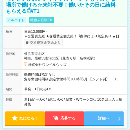
場所で働ける☆来社不要！働いたその日に給料
もらえる◎/T1
アルバイト
職種未経験OK
日給13,000円～
給与
＋交通費支給 ★交通費全額支給！ ┗案件により規定あり ★日払
いOK！（規定あり） ┗働いたその日に現金GET♪ お仕事後はコ
交通費別途支給あり
ンビニATMから 日払い分を引き落とせます！ 【試用期間】試
用期間なし
横浜市港北区
勤務地
神奈川県横浜市港北区（最寄り駅：新横浜駅）
株式会社ワンベルウッズ
勤務時間は指定なし
勤務時間
変形労働時間制 想定労働時間160時間/月 【シフト例】 ・8：00
～21：00
単発・1日のみOK
期間
週1日からOK / 日払いOK / 副業・WワークOK / 10名以上の大量
特徴
募集
気になる！
応募する
詳細へ