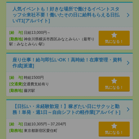
人気イベントも！好きな場所で働けるイベントスタ
ッフ☆来社不要！働いたその日に給料もらえる日払
い/T1[アルバイト]
[給 与]
日給13,000円～
[勤務地]
神奈川県横浜市西区みなとみらい（最寄り
気になる！
駅：みなとみらい駅）
座り仕事！給与即払いOK！高時給！在庫管理・資料
作成[派遣]
[給 与]
時給1500円
[交通費]
交通費支給有り
気になる！
[勤務地]
藤沢駅
【日払い・未経験歓迎！】稼ぎたい日にサクッと勤
務！単発・週1日～自由シフトの軽作業[アルバイト]
[給 与]
日給10,305円～37,204円
[勤務地]
東京都新宿区愛住町
気になる！