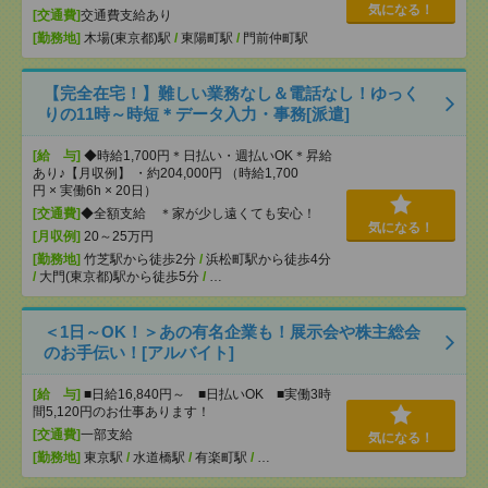
気になる！
[交通費]
交通費支給あり
[勤務地]
木場(東京都)駅
/
東陽町駅
/
門前仲町駅
【完全在宅！】難しい業務なし＆電話なし！ゆっく
りの11時～時短＊データ入力・事務[派遣]
[給 与]
◆時給1,700円＊日払い・週払いOK＊昇給
あり♪【月収例】 ・約204,000円 （時給1,700
円 × 実働6h × 20日）
[交通費]
◆全額支給 ＊家が少し遠くても安心！
気になる！
[月収例]
20～25万円
[勤務地]
竹芝駅から徒歩2分
/
浜松町駅から徒歩4分
/
大門(東京都)駅から徒歩5分
/
…
＜1日～OK！＞あの有名企業も！展示会や株主総会
のお手伝い！[アルバイト]
[給 与]
■日給16,840円～ ■日払いOK ■実働3時
間5,120円のお仕事あります！
[交通費]
一部支給
気になる！
[勤務地]
東京駅
/
水道橋駅
/
有楽町駅
/
…