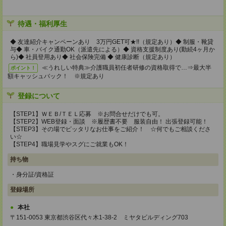
待遇・福利厚生
◆ 友達紹介キャンペーンあり 3万円GET可★!!（規定あり）◆ 制服・靴貸
与◆ 車・バイク通勤OK（派遣先による）◆ 資格支援制度あり(勤続4ヶ月か
ら)◆ 社員登用あり◆ 社会保険完備 ◆ 健康診断（規定あり）
≪うれしい特典≫介護職員初任者研修の資格取得で…⇒最大半
ポイント！
額キャッシュバック！ ※規定あり
登録について
【STEP1】ＷＥＢ/ＴＥＬ応募 ※お問合せだけでも可。
【STEP2】WEB登録・面談 ※履歴書不要 服装自由！ 出張登録可能！
【STEP3】その場でピッタリなお仕事をご紹介！ ☆何でもご相談くださ
い☆
【STEP4】職場見学やスグにご就業もOK！
持ち物
・身分証/資格証
登録場所
本社
〒151-0053 東京都渋谷区代々木1-38-2 ミヤタビルディング703