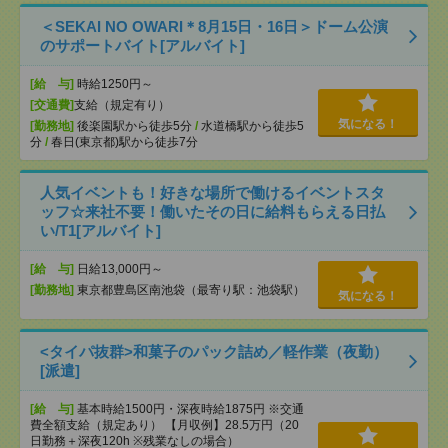
＜SEKAI NO OWARI＊8月15日・16日＞ドーム公演
のサポートバイト[アルバイト]
[給 与]
時給1250円～
[交通費]
支給（規定有り）
気になる！
[勤務地]
後楽園駅から徒歩5分
/
水道橋駅から徒歩5
分
/
春日(東京都)駅から徒歩7分
人気イベントも！好きな場所で働けるイベントスタ
ッフ☆来社不要！働いたその日に給料もらえる日払
い/T1[アルバイト]
[給 与]
日給13,000円～
[勤務地]
東京都豊島区南池袋（最寄り駅：池袋駅）
気になる！
<タイパ抜群>和菓子のパック詰め／軽作業（夜勤）
[派遣]
[給 与]
基本時給1500円・深夜時給1875円 ※交通
費全額支給（規定あり） 【月収例】28.5万円（20
日勤務＋深夜120h ※残業なしの場合）