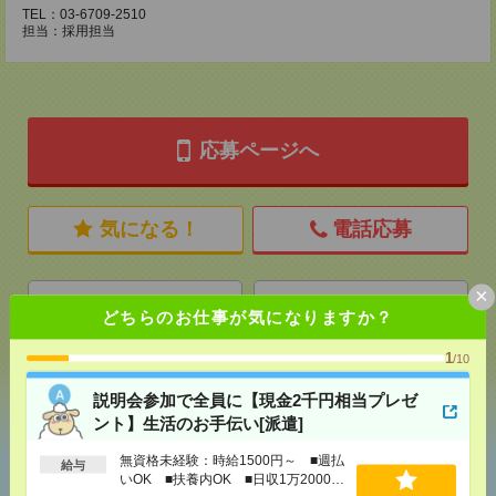
TEL：03-6709-2510
担当：採用担当
応募ページへ
気になる！
電話応募
×
メール
LINE
で送る
で送る
どちらのお仕事が気になりますか？
1
/10
シェア
ツイート
ブックマーク
説明会参加で全員に【現金2千円相当プレゼ
ント】生活のお手伝い[派遣]
無資格未経験：時給1500円～ ■週払
あなたの閲覧履歴からの
給与
いOK ■扶養内OK ■日収1万2000円
おすすめ