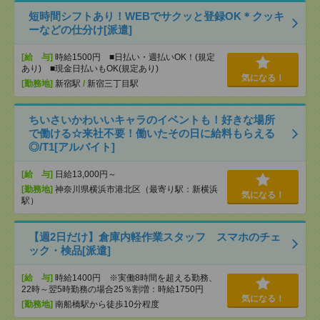
短時間シフトあり！WEBでサクッと登録OK＊クッキ
ーなどの仕分け[派遣]
[給 与]
時給1500円 ■日払い・週払いOK！(規定
あり) ■現金日払いもOK(規定あり)
気になる！
[勤務地]
新宿駅
/
新宿三丁目駅
ちいさいかわいいキャラのイベントも！好きな場所
で働ける☆来社不要！働いたその日に給料もらえる
◎/T1[アルバイト]
[給 与]
日給13,000円～
[勤務地]
神奈川県横浜市港北区（最寄り駅：新横浜
気になる！
駅）
【週2日だけ】倉庫内軽作業スタッフ スマホのチェ
ック・検品[派遣]
[給 与]
時給1400円 ※実働8時間を超える勤務、
22時～翌5時勤務の場合25％割増：時給1750円
気になる！
[勤務地]
南船橋駅から徒歩10分程度