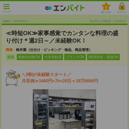
0
メニュー
気になる！
ログイン
掲載日 :2026
/
08
/
01
No.FILLY神楽坂・COOK01
≪時短OK≫家事感覚でカンタンな料理の盛
り付け＊週2日～／未経験OK！
職種：
軽作業（仕分け・ピッキング・検品、商品管理）
派遣
職種未経験OK
大学生歓迎
ブランクOK
WEB登録・面接OK
＼9割が未経験スタート／
月収例≫1400円×7h×20日＝19万6000円