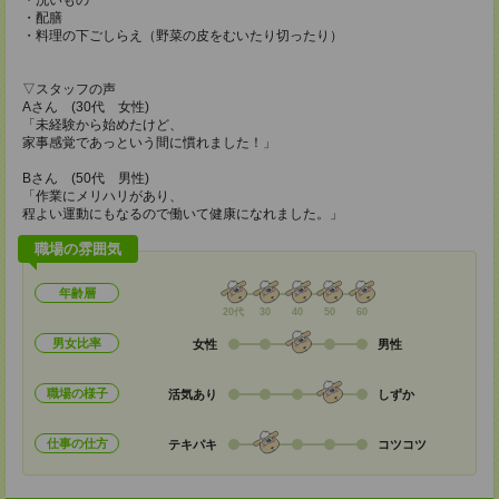
・洗いもの
・配膳
・料理の下ごしらえ（野菜の皮をむいたり切ったり）
▽スタッフの声
Aさん (30代 女性)
「未経験から始めたけど、
家事感覚であっという間に慣れました！」
Bさん (50代 男性)
「作業にメリハリがあり、
程よい運動にもなるので働いて健康になれました。」
職場の雰囲気
年齢層
20代
30
40
50
60
男女比率
女性
男性
職場の様子
活気あり
しずか
仕事の仕方
テキパキ
コツコツ