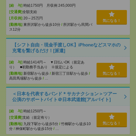
[給 与]
時給1750円 月収例 245,000円
[交通費]
全額支給
[月収例]
20～25万円
気になる！
[勤務地]
東所沢駅から徒歩10分
/
所沢駅から民間バ
ス12分
【シフト自由・現金手渡しOK】iPhoneなどスマホの
充電を繋げるだけ！[派遣]
[給 与]
時給1414円～ ▼日払いOK（規定あ
り） ■初勤務手当あり ※規定による
[勤務地]
新宿駅から徒歩
/
新宿三丁目駅から徒歩
/
気になる！
高田馬場駅から徒歩
/
…
＜日本を代表するバンド＊サカナクション＞ツアー
公演のサポートバイト＠日本武道館[アルバイト]
[給 与]
時給1250円～
[交通費]
支給（規定有り）
気になる！
[勤務地]
九段下駅から徒歩5分
/
竹橋駅から徒歩10
分
/
神保町駅から徒歩15分
/
…