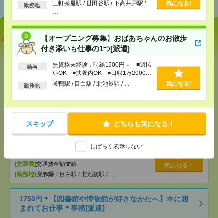
以上
三軒茶屋駅 / 世田谷駅 / 下高井戸駅 /
気になる!
勤務地
…
説明会参加で全員に【現金2千円相当プレゼント】生
【オープニング募集】おばあちゃんのお散歩
活のお手伝い[派遣]
付き添いも仕事の1つ[派遣]
無資格未経験：時給1500円～ ■週払
[給 与]
無資格未経験：時給1500円～ ■週払い
給与
いOK ■扶養内OK ■日収1万2000円
OK ■扶養内OK ■日収1万2000円以上
以上
[交通費]
交通費全額支給
巣鴨駅 / 目白駅 / 北池袋駅 / …
気になる!
気になる！
勤務地
[勤務地]
三軒茶屋駅
/
世田谷駅
/
下高井戸駅
/
…
【オープニング募集】おばあちゃんのお散歩付き添
スキップ
どちらも気になる！
いも仕事の1つ[派遣]
[給 与]
無資格未経験：時給1500円～ ■週払い
しばらく表示しない
OK ■扶養内OK ■日収1万2000円以上
[交通費]
交通費全額支給
気になる！
[勤務地]
巣鴨駅
/
目白駅
/
北池袋駅
/
…
1750円＊【図書館や博物館が好きなかたへ】本に囲
まれてお仕事＊事務[派遣]