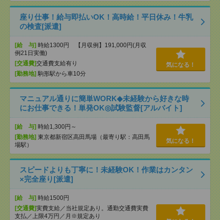
座り仕事！給与即払いOK！高時給！平日休み！牛乳
の検査[派遣]
[給 与]
時給1300円 【月収例】191,000円(月収
例21日実働)
[交通費]
交通費支給有り
気になる！
[勤務地]
駒形駅から車10分
マニュアル通りに簡単WORK◆未経験から好きな時
にお仕事できる！単発OK◎試験監督[アルバイト]
[給 与]
時給1,300円～
[勤務地]
東京都新宿区高田馬場（最寄り駅：高田馬
気になる！
場駅）
スピードよりも丁寧に！未経験OK！作業はカンタン
×完全座り[派遣]
[給 与]
時給1500円
[交通費]
実費支給／当社規定あり。通勤交通費実費
支払／上限4万円／月※規定あり