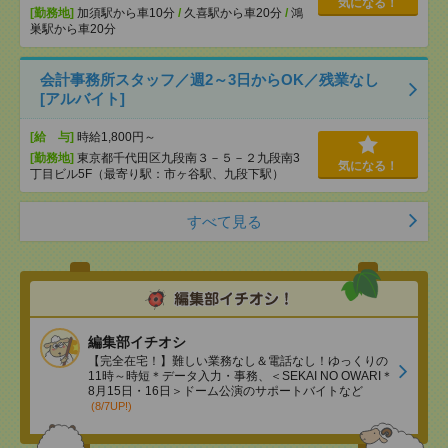
気になる！
[勤務地]
加須駅から車10分
/
久喜駅から車20分
/
鴻
巣駅から車20分
会計事務所スタッフ／週2～3日からOK／残業なし
[アルバイト]
[給 与]
時給1,800円～
[勤務地]
東京都千代田区九段南３－５－２九段南3
気になる！
丁目ビル5F（最寄り駅：市ヶ谷駅、九段下駅）
すべて見る
編集部イチオシ
【完全在宅！】難しい業務なし＆電話なし！ゆっくりの
11時～時短＊データ入力・事務、＜SEKAI NO OWARI＊
8月15日・16日＞ドーム公演のサポートバイトなど
(8/7UP!)