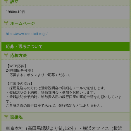
設立
1980年10月
ホームページ
https://www.ken-staff.co.jp/
応募・選考について
応募方法
【WEB応募】
24時間応募可能！
「応募する」ボタンよりご応募ください。
【応募後の流れ】
・採用見込みの方には登録説明会の詳細をメールで送信します。
・登録説明会予約後、登録説明会へ参加をお願いします。
・登録説明会予約時に給与振込用の銀行口座の事前申請をお願いしていま
す。
ご自身名義の銀行口座であれば、銀行指定などはありません。
面接地
東京本社（高田馬場駅より徒歩2分）・横浜オフィス（横浜