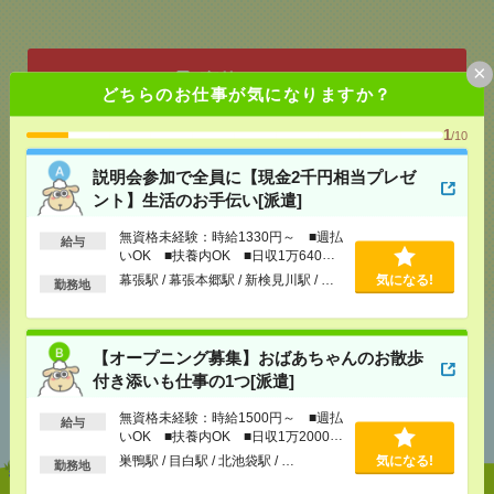
×
応募ページへ
どちらのお仕事が気になりますか？
1
/10
気になる！
説明会参加で全員に【現金2千円相当プレゼ
ント】生活のお手伝い[派遣]
メール
LINE
で送る
で送る
無資格未経験：時給1330円～ ■週払
給与
いOK ■扶養内OK ■日収1万640円
以上
幕張駅 / 幕張本郷駅 / 新検見川駅 / …
気になる!
勤務地
シェア
ツイート
ブックマーク
【オープニング募集】おばあちゃんのお散歩
付き添いも仕事の1つ[派遣]
あなたの閲覧履歴からの
おすすめ
無資格未経験：時給1500円～ ■週払
給与
いOK ■扶養内OK ■日収1万2000円
以上
巣鴨駅 / 目白駅 / 北池袋駅 / …
気になる!
勤務地