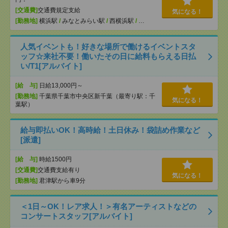
[交通費]
交通費規定支給
気になる！
[勤務地]
横浜駅
/
みなとみらい駅
/
西横浜駅
/
…
人気イベントも！好きな場所で働けるイベントスタ
ッフ☆来社不要！働いたその日に給料もらえる日払
い/T1[アルバイト]
[給 与]
日給13,000円～
[勤務地]
千葉県千葉市中央区新千葉（最寄り駅：千
気になる！
葉駅）
給与即払いOK！高時給！土日休み！袋詰め作業など
[派遣]
[給 与]
時給1500円
[交通費]
交通費支給有り
気になる！
[勤務地]
君津駅から車9分
＜1日～OK！レア求人！＞有名アーティストなどの
コンサートスタッフ[アルバイト]