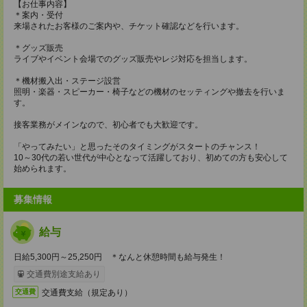
【お仕事内容】
＊案内・受付
来場されたお客様のご案内や、チケット確認などを行います。
＊グッズ販売
ライブやイベント会場でのグッズ販売やレジ対応を担当します。
＊機材搬入出・ステージ設営
照明・楽器・スピーカー・椅子などの機材のセッティングや撤去を行いま
す。
接客業務がメインなので、初心者でも大歓迎です。
「やってみたい」と思ったそのタイミングがスタートのチャンス！
10～30代の若い世代が中心となって活躍しており、初めての方も安心して
始められます。
募集情報
給与
日給5,300円～25,250円 ＊なんと休憩時間も給与発生！
交通費別途支給あり
交通費支給（規定あり）
交通費