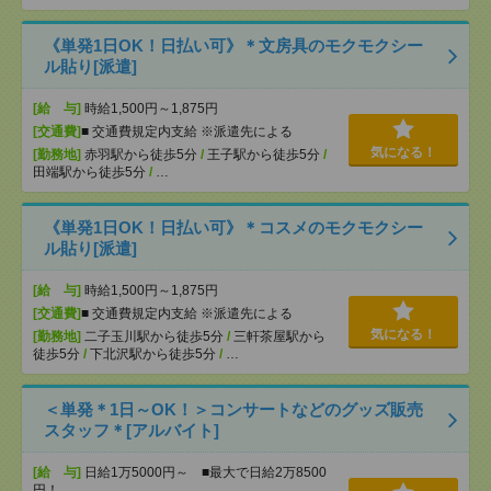
《単発1日OK！日払い可》＊文房具のモクモクシー
ル貼り[派遣]
[給 与]
時給1,500円～1,875円
[交通費]
■ 交通費規定内支給 ※派遣先による
気になる！
[勤務地]
赤羽駅から徒歩5分
/
王子駅から徒歩5分
/
田端駅から徒歩5分
/
…
《単発1日OK！日払い可》＊コスメのモクモクシー
ル貼り[派遣]
[給 与]
時給1,500円～1,875円
[交通費]
■ 交通費規定内支給 ※派遣先による
気になる！
[勤務地]
二子玉川駅から徒歩5分
/
三軒茶屋駅から
徒歩5分
/
下北沢駅から徒歩5分
/
…
＜単発＊1日～OK！＞コンサートなどのグッズ販売
スタッフ＊[アルバイト]
[給 与]
日給1万5000円～ ■最大で日給2万8500
円！