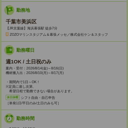
勤務地
千葉市美浜区
【JR京葉線】海浜幕張駅 徒歩7分
ZOZOマリンスタジアム＆幕張メッセ／株式会社ケン＆スタッフ
勤務曜日
週1OK / 土日祝のみ
案内・受付：2026/8/14(金)～8/16(日)
機材搬入出：2026/8/10(月)～8/17(月)
・期間内で1日～OK！
※定員に達し次第、
希望日程で勤務できない場合があります。
シフト自由・自己申告
休日休暇
［単発1日/平日のみ/土日のみも可］
勤務時間