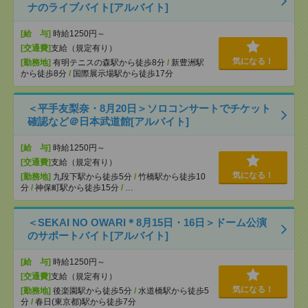
ナのライブバイト[アルバイト]
[給 与]
時給1250円～
[交通費]
支給（規定有り）
気になる！
[勤務地]
有明テニスの森駅から徒歩8分
/
新豊洲駅
から徒歩8分
/
国際展示場駅から徒歩17分
＜平手友梨奈・8月20日＞ソロコンサートでチケット
確認など＠日本武道館[アルバイト]
[給 与]
時給1250円～
[交通費]
支給（規定有り）
気になる！
[勤務地]
九段下駅から徒歩5分
/
竹橋駅から徒歩10
分
/
神保町駅から徒歩15分
/
…
＜SEKAI NO OWARI＊8月15日・16日＞ドーム公演
のサポートバイト[アルバイト]
[給 与]
時給1250円～
[交通費]
支給（規定有り）
気になる！
[勤務地]
後楽園駅から徒歩5分
/
水道橋駅から徒歩5
分
/
春日(東京都)駅から徒歩7分