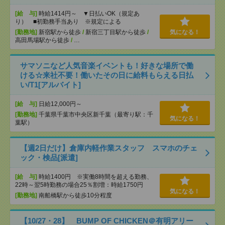
[給 与]
時給1414円～ ▼日払いOK（規定あ
り） ■初勤務手当あり ※規定による
[勤務地]
新宿駅から徒歩
/
新宿三丁目駅から徒歩
/
気になる！
高田馬場駅から徒歩
/
…
サマソニなど人気音楽イベントも！好きな場所で働
ける☆来社不要！働いたその日に給料もらえる日払
い/T1[アルバイト]
[給 与]
日給12,000円～
[勤務地]
千葉県千葉市中央区新千葉（最寄り駅：千
気になる！
葉駅）
【週2日だけ】倉庫内軽作業スタッフ スマホのチェ
ック・検品[派遣]
[給 与]
時給1400円 ※実働8時間を超える勤務、
22時～翌5時勤務の場合25％割増：時給1750円
気になる！
[勤務地]
南船橋駅から徒歩10分程度
【10/27・28】 BUMP OF CHICKEN＠有明アリー