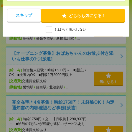
説明会参加で全員に【現金2千円相当プレゼント】生
活のお手伝い[派遣]
スキップ
どちらも気になる！
[給 与]
無資格未経験：時給1330円～ ■週払い
OK ■扶養内OK ■日収1万640円以上
しばらく表示しない
[交通費]
交通費全額支給
気になる！
[勤務地]
幕張駅
/
幕張本郷駅
/
新検見川駅
/
…
【オープニング募集】おばあちゃんのお散歩付き添
いも仕事の1つ[派遣]
[給 与]
無資格未経験：時給1500円～ ■週払い
OK ■扶養内OK ■日収1万2000円以上
[交通費]
交通費全額支給
気になる！
[勤務地]
巣鴨駅
/
目白駅
/
北池袋駅
/
…
完全在宅＊4名募集！時給1750円！未経験OK！内定
通知書の内容確認など事務[派遣]
[給 与]
時給1750円＋交 【月収例】290,937円
～ ■給与の前払いが可能な速払いサービスあり
[交通費]
交通費支給あり