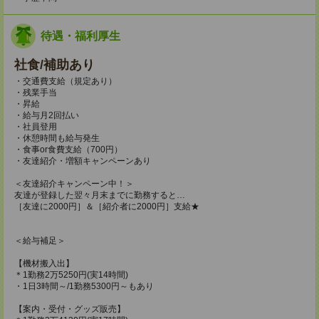
待遇・福利厚生
社食/補助あり
・交通費支給（規定あり）
・残業手当
・昇給
・給与月2回払い
・社員登用
・休憩時間も給与発生
・食事or食費支給（700円）
・友達紹介・増額キャンペーンあり
＜友達紹介キャンペーン中！＞
友達が登録した翌々月末までに勤務すると…
［友達に2000円］＆［紹介者に2000円］支給★
＜給与補足＞
【機材搬入出】
＊1勤務2万5250円(実14時間)
・1日3時間～/1勤務5300円～もあり
【案内・受付・グッズ販売】