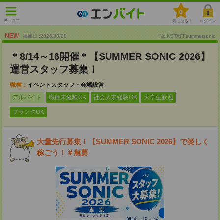
0
メニュー
気になる！
ログイン
NEW
掲載日 :2026
/
08
/
08
No.KSTAFFsummersonic
＊8/14～16開催＊【SUMMER SONIC 2026】
運営スタッフ募集！
職種：
イベントスタッフ・会場設営
アルバイト
職種未経験OK
社会人未経験OK
大学生歓迎
ブランクOK
大量先行募集！【SUMMER SONIC 2026】で楽しく
稼ごう！＃急募