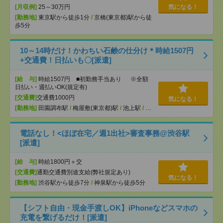
[月収例]
25～30万円
気になる！
[勤務地]
東京駅から徒歩1分
/
京橋(東京都)駅から徒
歩5分
10～14時だけ！かわちい石鹸の仕分け＊時給1507円
+交通費！日払いも〇[派遣]
[給 与]
時給1507円 ■初勤務手当あり ※全額
日払い・週払いOK(規定有)
[交通費]
交通費1000円
気になる！
[勤務地]
田園調布駅
/
梅屋敷(東京都)駅
/
池上駅
/
…
電話なし！<ほぼ在宅／週1出社>審査事務@渋谷駅
[派遣]
[給 与]
時給1800円＋交
[交通費]
通勤交通費別途支給(弊社規定あり)
気になる！
[勤務地]
渋谷駅から徒歩7分
/
神泉駅から徒歩5分
【シフト自由・現金手渡しOK】iPhoneなどスマホの
充電を繋げるだけ！[派遣]