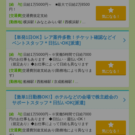
[給 与]
日給1万5000円～ ■最大で日給2万8500
円！
[交通費]
交通費規定支給
気になる！
[勤務地]
横浜駅
/
みなとみらい駅
/
西横浜駅
/
…
【単発1日OK】レア案件多数！チケット確認などイ
ベントスタッフ＊日払いOK[派遣]
[給 与]
日給1万5000円～※実働5時間で日給7000
円のお仕事もあります ◆日払い・週払いOK！
（規定あり）◆お仕事によって日給も異なります
[交通費]
交通費別途支給あり(勤務地により異なりま
気になる！
す)
[勤務地]
船橋駅
/
西船橋駅
/
京成船橋駅
/
…
【激単1日勤務OK!】ホテルなどの会場で株主総会の
サポートスタッフ＊日払いOK[派遣]
[給 与]
日給1万5000円～※実働5時間で日給7000
円のお仕事もあります ◆日払い・週払いOK！
（規定あり）◆お仕事によって日給も異なります
[交通費]
交通費別途支給あり(勤務地により異なりま
気になる！