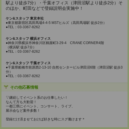
駅より徒歩7分）・千葉オフィス（津田沼駅より徒歩2分）そ
のほか、町田などで登録説明会実施中！
ケン&スタッフ 東京本社
●東京都新宿区高田馬場4-4-5 MSTヒルズ（高田馬場駅 徒歩2分）
●TEL：03-3367-8262
ケン&スタッフ 横浜オフィス
●神奈川県横浜市神奈川区鶴屋町3-29-4 CRANE CORNER4階
（横浜駅 徒歩7分）
●TEL：03-3367-8262
ケン&スタッフ 千葉オフィス
●千葉県船橋市前原西2-13-10 自然センタービル津田沼6階（津田沼駅 徒歩3
分）
●TEL：03-3367-8262
その他応募情報
▽継続してイベント系のお仕事したい！
なんて方も大歓迎！
一都三県にイベント、コンサート、ライブ、
展示会など案件多数！
登録だけ済ませておけば好きな時にスグ働けます＊