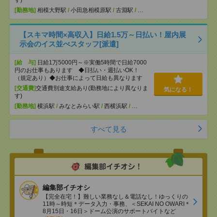
す)
[勤務地]
相模大野駅
/
小田急相模原駅
/
古淵駅
/
…
【スキマ時間×高収入】日給1.5万～日払い！屋内展
示会のイス並べスタッフ[派遣]
[給 与]
日給1万5000円～※実働5時間で日給7000
円のお仕事もあります ◆日払い・週払いOK！
（規定あり）◆お仕事によって日給も異なります
[交通費]
交通費別途支給あり(勤務地により異なりま
気になる！
す)
[勤務地]
横浜駅
/
みなとみらい駅
/
西横浜駅
/
…
すべて見る
編集部イチオシ
【完全在宅！】難しい業務なし＆電話なし！ゆっくりの
11時～時短＊データ入力・事務、＜SEKAI NO OWARI＊
8月15日・16日＞ドーム公演のサポートバイトなど