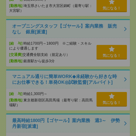
[勤務地]
埼玉県さいたま市大宮区錦町（最寄り駅：
気になる！
大宮駅）
オープニングスタッフ【ゴヤール】案内業務 販売
なし 銀座[派遣]
[給 与]
時給1700円～1800円 ※ご経験・スキル
により優遇します
[交通費]
交通費全額支給（規定あり）
気になる！
[勤務地]
銀座駅から徒歩3分
マニュアル通りに簡単WORK◆未経験から好きな時
にお仕事できる！単発OK◎試験監督[アルバイト]
[給 与]
時給1,300円～
[勤務地]
東京都新宿区高田馬場（最寄り駅：高田馬
気になる！
場駅）
最高時給1800円【ゴヤール】案内業務 週3～ 伊勢
丹新宿[派遣]