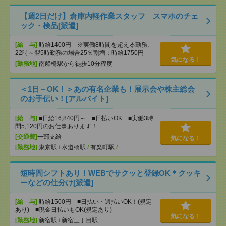
【週2日だけ】倉庫内軽作業スタッフ スマホのチェ
ック・検品[派遣]
[給 与]
時給1400円 ※実働8時間を超える勤務、
22時～翌5時勤務の場合25％割増：時給1750円
気になる！
[勤務地]
南船橋駅から徒歩10分程度
＜1日～OK！＞あの有名企業も！展示会や株主総会
のお手伝い！[アルバイト]
[給 与]
■日給16,840円～ ■日払いOK ■実働3時
間5,120円のお仕事あります！
[交通費]
一部支給
気になる！
[勤務地]
東京駅
/
水道橋駅
/
有楽町駅
/
…
短時間シフトあり！WEBでサクッと登録OK＊クッキ
ーなどの仕分け[派遣]
[給 与]
時給1500円 ■日払い・週払いOK！(規定
あり) ■現金日払いもOK(規定あり)
気になる！
[勤務地]
新宿駅
/
新宿三丁目駅