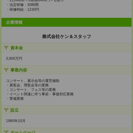
・1日6時間～/1勤務8400円～もあり
・法定研修：30時間
・研修時給：1230円
企業情報
株式会社ケン＆スタッフ
資本金
3,000万円
事業内容
コンサート、展示会等の運営補助
・展覧会、博覧会等の業務
・コンサート、フェス等の業務
・イベント関連に伴う事前・事後対応業務
・警備業務
設立
1980年10月
ホームページ