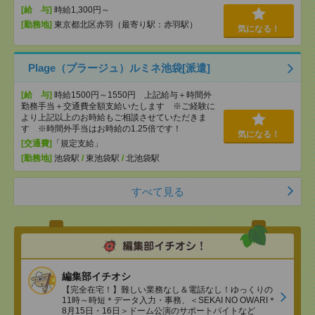
[給 与]
時給1,300円～
[勤務地]
東京都北区赤羽（最寄り駅：赤羽駅）
気になる！
Plage（プラージュ）ルミネ池袋[派遣]
[給 与]
時給1500円～1550円 上記給与＋時間外
勤務手当＋交通費全額支給いたします ※ご経験に
より上記以上のお時給もご相談させていただきま
す ※時間外手当はお時給の1.25倍です！
気になる！
[交通費]
「規定支給」
[勤務地]
池袋駅
/
東池袋駅
/
北池袋駅
すべて見る
編集部イチオシ
【完全在宅！】難しい業務なし＆電話なし！ゆっくりの
11時～時短＊データ入力・事務、＜SEKAI NO OWARI＊
8月15日・16日＞ドーム公演のサポートバイトなど