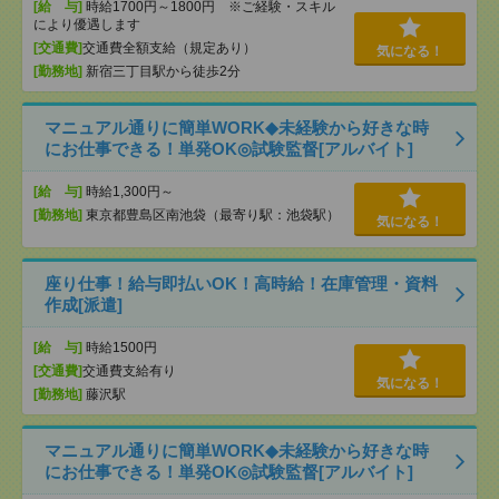
[給 与]
時給1700円～1800円 ※ご経験・スキル
により優遇します
[交通費]
交通費全額支給（規定あり）
気になる！
[勤務地]
新宿三丁目駅から徒歩2分
マニュアル通りに簡単WORK◆未経験から好きな時
にお仕事できる！単発OK◎試験監督[アルバイト]
[給 与]
時給1,300円～
[勤務地]
東京都豊島区南池袋（最寄り駅：池袋駅）
気になる！
座り仕事！給与即払いOK！高時給！在庫管理・資料
作成[派遣]
[給 与]
時給1500円
[交通費]
交通費支給有り
気になる！
[勤務地]
藤沢駅
マニュアル通りに簡単WORK◆未経験から好きな時
にお仕事できる！単発OK◎試験監督[アルバイト]