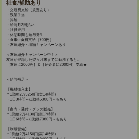
社食/補助あり
・交通費支給（規定あり）
・残業手当
・昇給
・給与月2回払い
・社員登用
・休憩時間も給与発生
・食事or食費支給（700円）
・友達紹介・増額キャンペーンあり
＜友達紹介キャンペーン中！＞
友達が登録した翌々月末までに勤務すると…
［友達に2000円］＆［紹介者に2000円］支給★
＜給与補足＞
【機材搬入出】
＊1勤務2万5250円(実14時間)
・1日3時間～/1勤務5300円～もあり
【案内・受付・グッズ販売】
＊1勤務2万4130円(実17時間)
・1日6時間～/1勤務7380円～もあり
【制服警備】
＊1勤務2万4150円(実14時間)