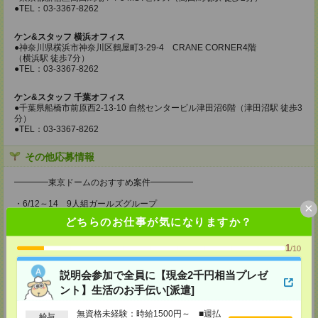
●TEL：03-3367-8262
ケン&スタッフ 横浜オフィス
●神奈川県横浜市神奈川区鶴屋町3-29-4 CRANE CORNER4階
（横浜駅 徒歩7分）
●TEL：03-3367-8262
ケン&スタッフ 千葉オフィス
●千葉県船橋市前原西2-13-10 自然センタービル津田沼6階（津田沼駅 徒歩3
分）
●TEL：03-3367-8262
その他応募情報
━━━━東京ドームのおすすめ案件━━━━━
・6/12～14 9人組ガールズグループ
×
どちらのお仕事が気になりますか？
・6/26～28 男性7人組パフォーマンスグループ
・7/2～5 人気ゲーム実況4人組コラボグループ
1
/10
・7/10～12 エモーショナルな歌声の女性アーティスト
説明会参加で全員に【現金2千円相当プレゼ
ント】生活のお手伝い[派遣]
・7/13～16 長年第一線で活動する男性2人組アーティスト
・7/23～26 人気男性アイドルグループのソロライブ
無資格未経験：時給1500円～ ■週払
給与