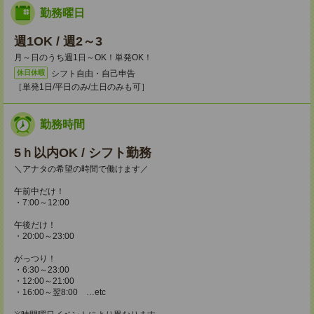
勤務曜日
週1OK / 週2～3
月～日のうち週1日～OK！単発OK！
シフト自由・自己申告
休日休暇
［単発1日/平日のみ/土日のみも可］
勤務時間
5ｈ以内OK / シフト勤務
＼アナタの希望の時間で働けます／
午前中だけ！
・7:00～12:00
午後だけ！
・20:00～23:00
がっつり！
・6:30～23:00
・12:00～21:00
・16:00～翌8:00 …etc