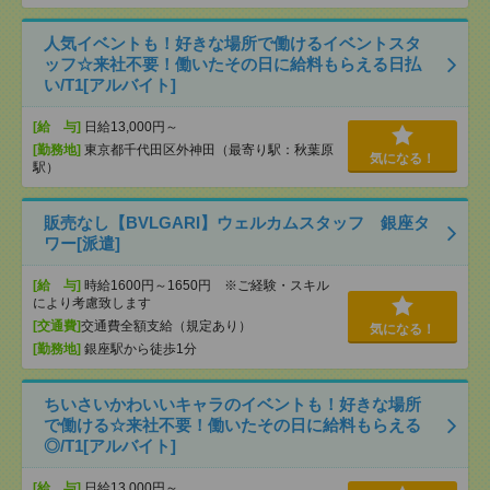
人気イベントも！好きな場所で働けるイベントスタ
ッフ☆来社不要！働いたその日に給料もらえる日払
い/T1[アルバイト]
[給 与]
日給13,000円～
[勤務地]
東京都千代田区外神田（最寄り駅：秋葉原
気になる！
駅）
販売なし【BVLGARI】ウェルカムスタッフ 銀座タ
ワー[派遣]
[給 与]
時給1600円～1650円 ※ご経験・スキル
により考慮致します
[交通費]
交通費全額支給（規定あり）
気になる！
[勤務地]
銀座駅から徒歩1分
ちいさいかわいいキャラのイベントも！好きな場所
で働ける☆来社不要！働いたその日に給料もらえる
◎/T1[アルバイト]
[給 与]
日給13,000円～