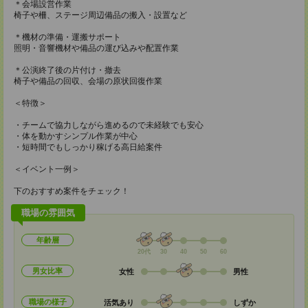
＊会場設営作業
椅子や柵、ステージ周辺備品の搬入・設置など
＊機材の準備・運搬サポート
照明・音響機材や備品の運び込みや配置作業
＊公演終了後の片付け・撤去
椅子や備品の回収、会場の原状回復作業
＜特徴＞
・チームで協力しながら進めるので未経験でも安心
・体を動かすシンプル作業が中心
・短時間でもしっかり稼げる高日給案件
＜イベント一例＞
下のおすすめ案件をチェック！
職場の雰囲気
年齢層
20代
30
40
50
60
男女比率
女性
男性
職場の様子
活気あり
しずか