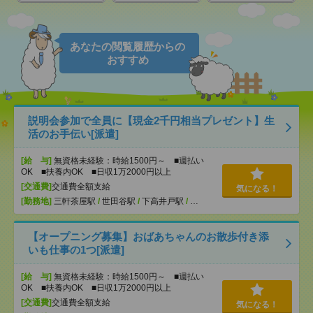
あなたの閲覧履歴からの
おすすめ
説明会参加で全員に【現金2千円相当プレゼント】生
活のお手伝い[派遣]
[給 与]
無資格未経験：時給1500円～ ■週払い
OK ■扶養内OK ■日収1万2000円以上
[交通費]
交通費全額支給
気になる！
[勤務地]
三軒茶屋駅
/
世田谷駅
/
下高井戸駅
/
…
【オープニング募集】おばあちゃんのお散歩付き添
いも仕事の1つ[派遣]
[給 与]
無資格未経験：時給1500円～ ■週払い
OK ■扶養内OK ■日収1万2000円以上
[交通費]
交通費全額支給
気になる！