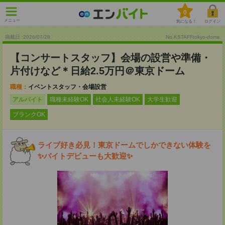
0
メニュー
気になる！
ログイン
掲載日 :2026
/
07
/
28
No.KSTAFFtokyo-dome
【コンサートスタッフ】会場の設営や準備・
片付けなど＊日給2.5万円＠東京ドーム
職種：
イベントスタッフ・会場設営
アルバイト
職種未経験OK
社会人未経験OK
大学生歓迎
ブランクOK
ライブ好き必見！東京ドームでしかできない体験を
✨バイトデビューも大歓迎✨