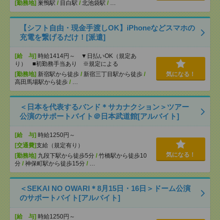
[勤務地]
巣鴨駅
/
目白駅
/
北池袋駅
/
…
【シフト自由・現金手渡しOK】iPhoneなどスマホの
充電を繋げるだけ！[派遣]
[給 与]
時給1414円～ ▼日払いOK（規定あ
り） ■初勤務手当あり ※規定による
[勤務地]
新宿駅から徒歩
/
新宿三丁目駅から徒歩
/
気になる！
高田馬場駅から徒歩
/
…
＜日本を代表するバンド＊サカナクション＞ツアー
公演のサポートバイト＠日本武道館[アルバイト]
[給 与]
時給1250円～
[交通費]
支給（規定有り）
気になる！
[勤務地]
九段下駅から徒歩5分
/
竹橋駅から徒歩10
分
/
神保町駅から徒歩15分
/
…
＜SEKAI NO OWARI＊8月15日・16日＞ドーム公演
のサポートバイト[アルバイト]
[給 与]
時給1250円～