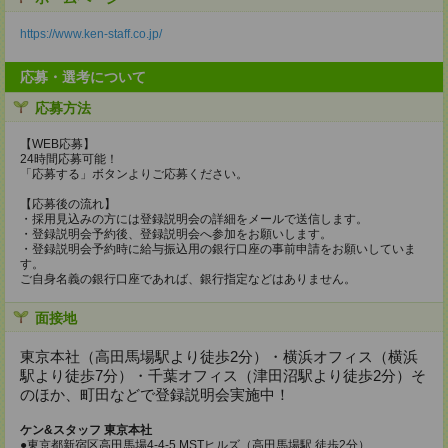
https://www.ken-staff.co.jp/
応募・選考について
応募方法
【WEB応募】
24時間応募可能！
「応募する」ボタンよりご応募ください。
【応募後の流れ】
・採用見込みの方には登録説明会の詳細をメールで送信します。
・登録説明会予約後、登録説明会へ参加をお願いします。
・登録説明会予約時に給与振込用の銀行口座の事前申請をお願いしていま
す。
ご自身名義の銀行口座であれば、銀行指定などはありません。
面接地
東京本社（高田馬場駅より徒歩2分）・横浜オフィス（横浜
駅より徒歩7分）・千葉オフィス（津田沼駅より徒歩2分）そ
のほか、町田などで登録説明会実施中！
ケン&スタッフ 東京本社
●東京都新宿区高田馬場4-4-5 MSTヒルズ（高田馬場駅 徒歩2分）