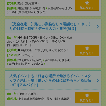
[交通費]
支給（規定有り）
気になる！
[勤務地]
後楽園駅から徒歩5分
/
水道橋駅から徒歩5
分
/
春日(東京都)駅から徒歩7分
【完全在宅！】難しい業務なし＆電話なし！ゆっく
りの11時～時短＊データ入力・事務[派遣]
[給 与]
◆時給1,700円＊日払い・週払いOK＊昇給
あり♪【月収例】 ・約204,000円 （時給1,700
円 × 実働6h × 20日）
[交通費]
◆全額支給 ＊家が少し遠くても安心！
気になる！
[月収例]
20～25万円
[勤務地]
竹芝駅から徒歩2分
/
浜松町駅から徒歩4分
/
大門(東京都)駅から徒歩5分
/
…
人気イベントも！好きな場所で働けるイベントスタ
ッフ☆来社不要！働いたその日に給料もらえる日払
い/T1[アルバイト]
[給 与]
日給13,000円～
[勤務地]
東京都豊島区南池袋（最寄り駅：池袋駅）
気になる！