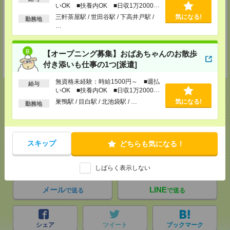
いOK ■扶養内OK ■日収1万2000円
・8/4～6 深みのある男性シンガー＆俳優
以上
三軒茶屋駅 / 世田谷駅 / 下高井戸駅 /
気になる!
勤務地
・8/14～16 ファンタジックな男女混合4人組バンド
…
・期間内で1日～勤務OK！
※登録完了後、定員数の兼ね合いで
【オープニング募集】おばあちゃんのお散歩
希望の日程で勤務できない場合があります。
付き添いも仕事の1つ[派遣]
※東京ドーム専属のアルバイト募集ではありません。
無資格未経験：時給1500円～ ■週払
給与
いOK ■扶養内OK ■日収1万2000円
以上
巣鴨駅 / 目白駅 / 北池袋駅 / …
気になる!
勤務地
応募ページへ
スキップ
どちらも気になる！
気になる！
しばらく表示しない
メール
LINE
で送る
で送る
シェア
ツイート
ブックマーク