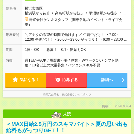
横浜市西区
勤務地
横浜駅から徒歩
/
高島町駅から徒歩
/
平沼橋駅から徒歩
/
…
株式会社ケン＆スタッフ（関東各地のイベント・ライブ会
場）
＼アナタの希望の時間で働けます／ 午前中だけ！ ・7:00～
勤務時間
12:00 午後だけ！ ・20:00～23:00 がっつり！ ・6:30～23:00 ・
12:00～21:00 ・16:00～翌8:00 …etc ※時間曜日イベントによ
り異なります。
1日～OK！ 急募！ 8月～開始もOK
期間
週1日からOK
/
履歴書不要
/
副業・WワークOK
/
シフト勤
特徴
務
/
10名以上の大量募集
/
パソコンスキル不要
気になる！
応募する
詳細へ
掲載元企業名
株式会社ケン＆スタッフ
掲載日：2026.08.04
未読
＜MAX日給2.5万円のスキマバイト＞夏の思い出も
給料もがっつりGET！！