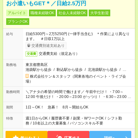
お小遣いもGET＊／日給2.5万円
アルバイト
職種未経験OK
社会人未経験OK
大学生歓迎
ブランクOK
日給5300円～2万5250円 (一律手当含む) ＊作業により異なり
給与
ます。 ＃日収1万以上
交通費別途支給あり
交通費支給（規定あり）
交通費
東京都豊島区
勤務地
池袋駅から徒歩
/
駒込駅から徒歩
/
北池袋駅から徒歩
/
…
株式会社ケン＆スタッフ（関東各地のイベント・ライブ会
場）
＼アナタの希望の時間で働けます／ 午前中だけ！ ・7:00～
勤務時間
12:00 午後だけ！ ・20:00～23:00 がっつり！ ・6:30～23:00 ・
12:00～21:00 ・16:00～翌8:00 …etc ※時間曜日イベントによ
り異なります。
1日～OK！ 急募！ 8月～開始もOK
期間
週1日からOK
/
履歴書不要
/
副業・WワークOK
/
シフト勤
特徴
務
/
10名以上の大量募集
/
パソコンスキル不要