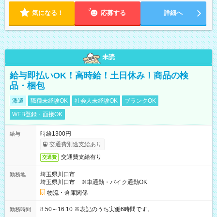
気になる！
応募する
詳細へ
未読
給与即払いOK！高時給！土日休み！商品の検
品・梱包
派遣
職種未経験OK
社会人未経験OK
ブランクOK
WEB登録・面接OK
時給1300円
給与
交通費別途支給あり
交通費支給有り
交通費
埼玉県川口市
勤務地
埼玉県川口市 ※車通勤・バイク通勤OK
物流・倉庫関係
8:50～16:10 ※表記のうち実働6時間です。
勤務時間