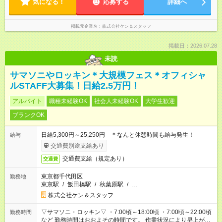
気になる！
応募する
詳細へ
掲載元企業名
株式会社ケン＆スタッフ
掲載日：2026.07.28
未読
サマソニやロッキン＊大規模フェス＊オフィシャ
ルSTAFF大募集！日給2.5万円！
アルバイト
職種未経験OK
社会人未経験OK
大学生歓迎
ブランクOK
日給5,300円～25,250円 ＊なんと休憩時間も給与発生！
給与
交通費別途支給あり
交通費支給（規定あり）
交通費
東京都千代田区
勤務地
東京駅
/
飯田橋駅
/
秋葉原駅
/
…
株式会社ケン＆スタッフ
▽サマソニ・ロッキン▽ ・7:00頃～18:00頃 ・7:00頃～22:00頃
勤務時間
など 勤務時間はおおよその時間です。 作業状況により早上が