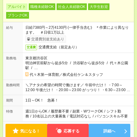
アルバイト
職種未経験OK
社会人未経験OK
大学生歓迎
ブランクOK
日給7380円～2万4130円 (一律手当含む) ＊作業により異なり
給与
ます。 ＃日収1万以上
交通費別途支給あり
交通費支給（規定あり）
交通費
東京都渋谷区
勤務地
明治神宮前駅から徒歩5分
/
渋谷駅から徒歩5分
/
代々木公園
駅
/
…
代々木第一体育館／株式会社ケン＆スタッフ
＼アナタの希望の時間で働けます／ 午前中だけ！ ・7:00～
勤務時間
12:00 午後だけ！ ・20:00～23:00 がっつり！ ・6:30～23:00 ・
12:00～21:00 ・16:00～翌8:00 …etc ※時間曜日イベントによ
り異なります。
1日～OK！ 急募！
期間
週1日からOK
/
履歴書不要
/
副業・WワークOK
/
シフト勤
特徴
務
/
10名以上の大量募集
/
電話対応なし
/
パソコンスキル不要
気になる！
応募する
詳細へ