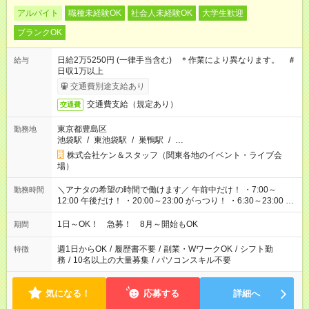
アルバイト
職種未経験OK
社会人未経験OK
大学生歓迎
ブランクOK
日給2万5250円 (一律手当含む) ＊作業により異なります。 ＃
給与
日収1万以上
交通費別途支給あり
交通費支給（規定あり）
交通費
東京都豊島区
勤務地
池袋駅
/
東池袋駅
/
巣鴨駅
/
…
株式会社ケン＆スタッフ（関東各地のイベント・ライブ会
場）
＼アナタの希望の時間で働けます／ 午前中だけ！ ・7:00～
勤務時間
12:00 午後だけ！ ・20:00～23:00 がっつり！ ・6:30～23:00 ・
12:00～21:00 ・16:00～翌8:00 …etc ※時間曜日イベントによ
り異なります。
1日～OK！ 急募！ 8月～開始もOK
期間
週1日からOK
/
履歴書不要
/
副業・WワークOK
/
シフト勤
特徴
務
/
10名以上の大量募集
/
パソコンスキル不要
気になる！
応募する
詳細へ