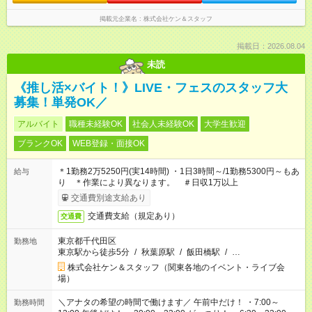
掲載元企業名
株式会社ケン＆スタッフ
掲載日：2026.08.04
未読
《推し活×バイト！》LIVE・フェスのスタッフ大
募集！単発OK／
アルバイト
職種未経験OK
社会人未経験OK
大学生歓迎
ブランクOK
WEB登録・面接OK
＊1勤務2万5250円(実14時間) ・1日3時間～/1勤務5300円～もあ
給与
り ＊作業により異なります。 ＃日収1万以上
交通費別途支給あり
交通費支給（規定あり）
交通費
東京都千代田区
勤務地
東京駅から徒歩5分
/
秋葉原駅
/
飯田橋駅
/
…
株式会社ケン＆スタッフ（関東各地のイベント・ライブ会
場）
＼アナタの希望の時間で働けます／ 午前中だけ！ ・7:00～
勤務時間