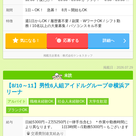
12:00～21:00 ・16:00～翌8:00 …etc ※時間曜日イベントによ
り異なります。
1日～OK！ 急募！ 8月～開始もOK
期間
週1日からOK
/
履歴書不要
/
副業・WワークOK
/
シフト勤
特徴
務
/
10名以上の大量募集
/
パソコンスキル不要
気になる！
応募する
詳細へ
掲載元企業名
株式会社ケン＆スタッフ
掲載日：2026.07.29
未読
【8/10～11】男性6人組アイドルグループ＠横浜ア
リーナ
アルバイト
職種未経験OK
社会人未経験OK
大学生歓迎
ブランクOK
日給5300円～2万5250円 (一律手当含む) ＊作業や勤務時間に
給与
より異なります。 1日3時間～/1勤務5300円～もございます
交通費別途支給あり