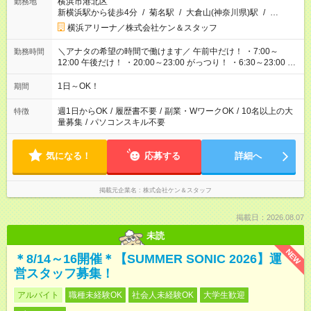
横浜市港北区
勤務地
新横浜駅から徒歩4分
/
菊名駅
/
大倉山(神奈川県)駅
/
…
横浜アリーナ／株式会社ケン＆スタッフ
＼アナタの希望の時間で働けます／ 午前中だけ！ ・7:00～
勤務時間
12:00 午後だけ！ ・20:00～23:00 がっつり！ ・6:30～23:00 ・
12:00～21:00 ・16:00～翌8:00 …etc ※時間曜日イベントによ
り異なります。
1日～OK！
期間
週1日からOK
/
履歴書不要
/
副業・WワークOK
/
10名以上の大
特徴
量募集
/
パソコンスキル不要
気になる！
応募する
詳細へ
掲載元企業名
株式会社ケン＆スタッフ
掲載日：2026.08.07
未読
NEW
＊8/14～16開催＊【SUMMER SONIC 2026】運
営スタッフ募集！
アルバイト
職種未経験OK
社会人未経験OK
大学生歓迎