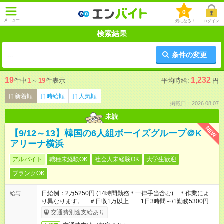
0
メニュー
気になる！
ログイン
検索結果
条件の変更
---
19
1,232
件中
1
～
19
件表示
平均時給:
円
新着順
時給順
人気順
掲載日：2026.08.07
未読
NEW
【9/12～13】韓国の6人組ボーイズグループ＠K
アリーナ横浜
アルバイト
職種未経験OK
社会人未経験OK
大学生歓迎
ブランクOK
日給例：2万5250円 (14時間勤務＊一律手当含む) ＊作業によ
給与
り異なります。 ＃日収1万以上 1日3時間～/1勤務5300円～
もございます
交通費別途支給あり