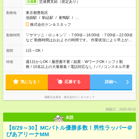
交通費支給（規定あり）
交通費
東京都豊島区
勤務地
池袋駅
/
駒込駅
/
巣鴨駅
/
…
株式会社ケン＆スタッフ
▽サマソニ・ロッキン▽ ・7:00頃～18:00頃 ・7:00頃～22:00頃
勤務時間
など 勤務時間はおおよその時間です。 作業状況により早上が
り、残業の可能性があります。 ▽その他イベント多数▽ 午前中
だけ！ ・7:00～12:00 午後だけ！ ・20:00～23:00 がっつり！
1日～OK！
期間
・6:30～23:00 ・12:00～21:00 ・16:00～翌8:00 …etc ※時間
曜日イベントにより異なります。
週1日からOK
/
履歴書不要
/
副業・WワークOK
/
シフト勤
特徴
務
/
10名以上の大量募集
/
電話対応なし
/
パソコンスキル不要
気になる！
応募する
詳細へ
掲載元企業名
株式会社ケン＆スタッフ
掲載日：2026.08.02
未読
【8/29～30】MCバトル優勝多数！男性ラッパー＠
ぴあアリーナMM