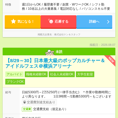
週1日からOK
/
履歴書不要
/
副業・WワークOK
/
シフト勤
特徴
務
/
10名以上の大量募集
/
電話対応なし
/
パソコンスキル不要
気になる！
応募する
詳細へ
掲載元企業名
株式会社ケン＆スタッフ
掲載日：2026.08.07
未読
NEW
【8/29～30】日本最大級のポップカルチャー＆
アイドルフェス＠横浜アリーナ
アルバイト
職種未経験OK
社会人未経験OK
大学生歓迎
ブランクOK
日給5300円～2万5250円 (一律手当含む) ＊作業や勤務時間に
給与
より異なります。 1日3時間～/1勤務5300円～もございます
交通費別途支給あり
交通費支給（規定あり）
交通費