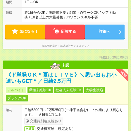
1日～OK！
期間
週1日からOK
/
履歴書不要
/
副業・WワークOK
/
シフト勤
特徴
務
/
10名以上の大量募集
/
パソコンスキル不要
気になる！
応募する
詳細へ
掲載元企業名
株式会社ケン＆スタッフ
掲載日：2026.08.05
未読
NEW
《ド単発ＯＫ＊夏はＬＩＶＥ》＼思い出もお小
遣いもGET＊／日給2.5万円
アルバイト
職種未経験OK
社会人未経験OK
大学生歓迎
ブランクOK
日給5300円～2万5250円 (一律手当含む) ＊作業により異なり
給与
ます。 ＃日収1万以上
交通費別途支給あり
交通費支給（規定あり）
交通費