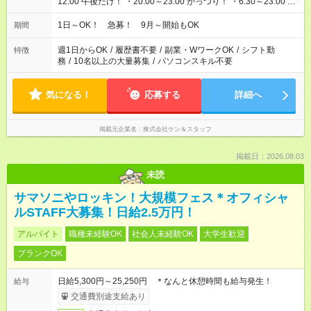
12:00 午後だけ！ ・20:00～23:00 がっつり！ ・6:30～23:00 ・
12:00～21:00 ・16:00～翌8:00 …etc ※時間曜日イベントによ
り異なります。
1日～OK！ 急募！ 9月～開始もOK
期間
週1日からOK
/
履歴書不要
/
副業・WワークOK
/
シフト勤
特徴
務
/
10名以上の大量募集
/
パソコンスキル不要
気になる！
応募する
詳細へ
掲載元企業名
株式会社ケン＆スタッフ
掲載日：2026.08.03
未読
サマソニやロッキン！大規模フェス＊オフィシャ
ルSTAFF大募集！日給2.5万円！
アルバイト
職種未経験OK
社会人未経験OK
大学生歓迎
ブランクOK
日給5,300円～25,250円 ＊なんと休憩時間も給与発生！
給与
交通費別途支給あり