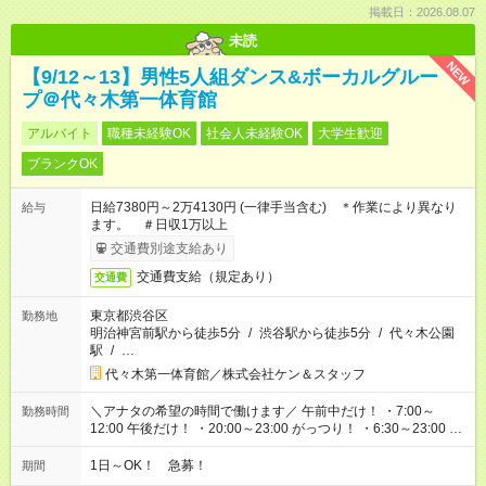
掲載日：2026.08.07
未読
NEW
【9/12～13】男性5人組ダンス&ボーカルグルー
プ＠代々木第一体育館
アルバイト
職種未経験OK
社会人未経験OK
大学生歓迎
ブランクOK
日給7380円～2万4130円 (一律手当含む) ＊作業により異なり
給与
ます。 ＃日収1万以上
交通費別途支給あり
交通費支給（規定あり）
交通費
東京都渋谷区
勤務地
明治神宮前駅から徒歩5分
/
渋谷駅から徒歩5分
/
代々木公園
駅
/
…
代々木第一体育館／株式会社ケン＆スタッフ
＼アナタの希望の時間で働けます／ 午前中だけ！ ・7:00～
勤務時間
12:00 午後だけ！ ・20:00～23:00 がっつり！ ・6:30～23:00 ・
12:00～21:00 ・16:00～翌8:00 …etc ※時間曜日イベントによ
り異なります。
1日～OK！ 急募！
期間