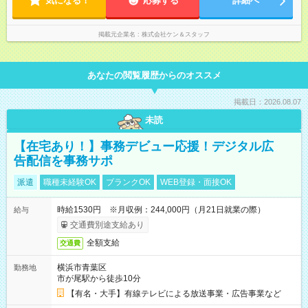
気になる！
応募する
詳細へ
掲載元企業名
株式会社ケン＆スタッフ
あなたの閲覧履歴からのオススメ
掲載日：2026.08.07
未読
【在宅あり！】事務デビュー応援！デジタル広
告配信を事務サポ
派遣
職種未経験OK
ブランクOK
WEB登録・面接OK
時給1530円 ※月収例：244,000円（月21日就業の際）
給与
交通費別途支給あり
全額支給
交通費
横浜市青葉区
勤務地
市が尾駅から徒歩10分
【有名・大手】有線テレビによる放送事業・広告事業など