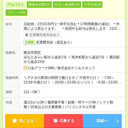
アルバイト
職種未経験OK
社会人未経験OK
大学生歓迎
ブランクOK
日給例：2万4130円 (一律手当含む＊17時間勤務の場合) ＊作
給与
業により異なります。 ＊休憩中も給与は発生します 1日3時
間～/1勤務5300円～もございます
交通費別途支給あり
交通費支給（規定あり）
交通費
横浜市西区
勤務地
みなとみらい駅から徒歩7分
/
桜木町駅から徒歩7分
/
横浜駅
から徒歩15分
ぴあアリーナMM／株式会社ケン＆スタッフ
＼アナタの希望の時間で働けます／ 午前中だけ！ ・7:00～
勤務時間
12:00 午後だけ！ ・20:00～23:00 がっつり！ ・6:30～23:00 ・
12:00～21:00 ・16:00～翌8:00 …etc ※時間曜日イベントによ
り異なります。
1日～OK！
期間
週1日からOK
/
履歴書不要
/
副業・WワークOK
/
シフト勤
特徴
務
/
10名以上の大量募集
/
パソコンスキル不要
気になる！
応募する
詳細へ