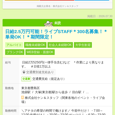
掲載元企業名
株式会社ケン＆スタッフ
掲載日：2026.07.30
未読
日給2.5万円可能！ライブSTAFF＊300名募集！＊
単発OK！＊期間限定！
アルバイト
職種未経験OK
社会人未経験OK
大学生歓迎
ブランクOK
WEB登録・面接OK
日給2万5250円(一律手当含む)など ＊作業により異なりま
給与
す。 ＃日収1万以上
交通費別途支給あり
交通費支給（規定あり）
交通費
東京都豊島区
勤務地
池袋駅
/
大塚(東京都)駅から徒歩
/
目白駅
/
…
株式会社ケン＆スタッフ（関東各地のイベント・ライブ会
場）
＼アナタの希望の時間で働けます／ 午前中だけ！ ・7:00～
勤務時間
12:00 午後だけ！ ・20:00～23:00 がっつり！ ・6:30～23:00 ・