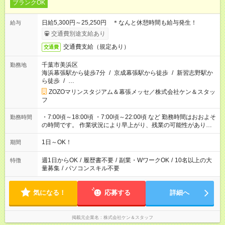
ブランクOK
日給5,300円～25,250円 ＊なんと休憩時間も給与発生！
給与
交通費別途支給あり
交通費支給（規定あり）
交通費
千葉市美浜区
勤務地
海浜幕張駅から徒歩7分
/
京成幕張駅から徒歩
/
新習志野駅か
ら徒歩
/
…
ZOZOマリンスタジアム＆幕張メッセ／株式会社ケン＆スタッ
フ
・7:00頃～18:00頃 ・7:00頃～22:00頃 など 勤務時間はおおよそ
勤務時間
の時間です。 作業状況により早上がり、残業の可能性がありま
す。
1日～OK！
期間
週1日からOK
/
履歴書不要
/
副業・WワークOK
/
10名以上の大
特徴
量募集
/
パソコンスキル不要
気になる！
応募する
詳細へ
掲載元企業名
株式会社ケン＆スタッフ