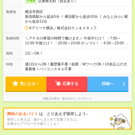
交通費支給（規定あり）
交通費
横浜市西区
勤務地
新高島駅から徒歩5分
/
横浜駅から徒歩10分
/
みなとみらい駅
から徒歩12分
Kアリーナ横浜／株式会社ケン＆スタッフ
＼アナタの希望の時間で働けます／ 午前中だけ！ ・7:00～
勤務時間
12:00 午後だけ！ ・20:00～23:00 がっつり！ ・6:30～23:00 ・
12:00～21:00 ・16:00～翌8:00 …etc ※時間曜日イベントによ
り異なります。
1日～OK！
期間
週1日からOK
/
履歴書不要
/
副業・WワークOK
/
10名以上の大
特徴
量募集
/
パソコンスキル不要
気になる！
応募する
詳細へ
掲載元企業名
株式会社ケン＆スタッフ
興味のあるバイト
は、とりあえず保存しよう♪
保存した求人は、後からまとめて応募できるよ。
企業からアプローチが届くことも！