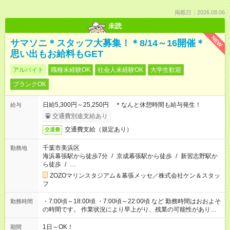
掲載日：2026.08.06
未読
NEW
サマソニ＊スタッフ大募集！＊8/14～16開催＊
思い出もお給料もGET
アルバイト
職種未経験OK
社会人未経験OK
大学生歓迎
ブランクOK
日給5,300円～25,250円 ＊なんと休憩時間も給与発生！
給与
交通費別途支給あり
交通費支給（規定あり）
交通費
千葉市美浜区
勤務地
海浜幕張駅から徒歩7分
/
京成幕張駅から徒歩
/
新習志野駅か
ら徒歩
/
…
ZOZOマリンスタジアム＆幕張メッセ／株式会社ケン＆スタッ
フ
・7:00頃～18:00頃 ・7:00頃～22:00頃 など 勤務時間はおおよそ
勤務時間
の時間です。 作業状況により早上がり、残業の可能性がありま
す。
1日～OK！
期間