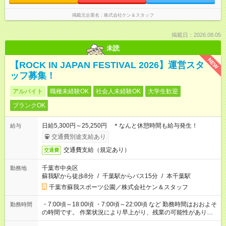
掲載元企業名
株式会社ケン＆スタッフ
掲載日：2026.08.05
未読
NEW
【ROCK IN JAPAN FESTIVAL 2026】運営スタ
ッフ募集！
アルバイト
職種未経験OK
社会人未経験OK
大学生歓迎
ブランクOK
日給5,300円～25,250円 ＊なんと休憩時間も給与発生！
給与
交通費別途支給あり
交通費支給（規定あり）
交通費
千葉市中央区
勤務地
蘇我駅から徒歩8分
/
千葉駅からバス15分
/
本千葉駅
千葉市蘇我スポーツ公園／株式会社ケン＆スタッフ
・7:00頃～18:00頃 ・7:00頃～22:00頃 など 勤務時間はおおよそ
勤務時間
の時間です。 作業状況により早上がり、残業の可能性がありま
す。