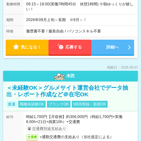
09:15～18:00(実働7時間45分 休憩1時間) ※朝ゆっくりが嬉し
勤務時間
い！
2026年09月上旬～長期 ※9月～！
期間
履歴書不要
/
服装自由
/
パソコンスキル不要
特徴
気になる！
応募する
詳細へ
掲載日：2026.08.07
未読
＜未経験OK＞グルメサイト運営会社でデータ抽
出・レポート作成など＠在宅OK
派遣
職種未経験OK
ブランクOK
WEB登録・面接OK
時給1,700円【月収例】約306,000円（時給1,700円×実働
給与
8.00h×21日+残業10h）+交通費
交通費別途支給あり
○通勤交通費の支給あり（当社規定による）
交通費