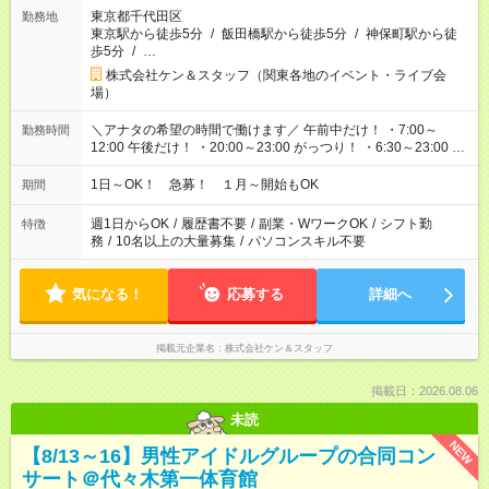
東京都千代田区
勤務地
東京駅から徒歩5分
/
飯田橋駅から徒歩5分
/
神保町駅から徒
歩5分
/
…
株式会社ケン＆スタッフ（関東各地のイベント・ライブ会
場）
＼アナタの希望の時間で働けます／ 午前中だけ！ ・7:00～
勤務時間
12:00 午後だけ！ ・20:00～23:00 がっつり！ ・6:30～23:00 ・
12:00～21:00 ・16:00～翌8:00 …etc ※時間曜日イベントによ
り異なります。
1日～OK！ 急募！ １月～開始もOK
期間
週1日からOK
/
履歴書不要
/
副業・WワークOK
/
シフト勤
特徴
務
/
10名以上の大量募集
/
パソコンスキル不要
気になる！
応募する
詳細へ
掲載元企業名
株式会社ケン＆スタッフ
掲載日：2026.08.06
未読
NEW
【8/13～16】男性アイドルグループの合同コン
サート＠代々木第一体育館