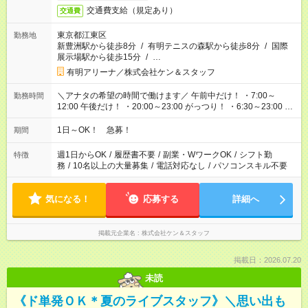
交通費支給（規定あり）
交通費
東京都江東区
勤務地
新豊洲駅から徒歩8分
/
有明テニスの森駅から徒歩8分
/
国際
展示場駅から徒歩15分
/
…
有明アリーナ／株式会社ケン＆スタッフ
＼アナタの希望の時間で働けます／ 午前中だけ！ ・7:00～
勤務時間
12:00 午後だけ！ ・20:00～23:00 がっつり！ ・6:30～23:00 ・
12:00～21:00 ・16:00～翌8:00 …etc ※時間曜日イベントによ
り異なります。
1日～OK！ 急募！
期間
週1日からOK
/
履歴書不要
/
副業・WワークOK
/
シフト勤
特徴
務
/
10名以上の大量募集
/
電話対応なし
/
パソコンスキル不要
気になる！
応募する
詳細へ
掲載元企業名
株式会社ケン＆スタッフ
掲載日：2026.07.20
未読
《ド単発ＯＫ＊夏のライブスタッフ》＼思い出も