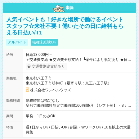
未読
人気イベントも！好きな場所で働けるイベント
スタッフ☆来社不要！働いたその日に給料もら
える日払い/T1
アルバイト
職種未経験OK
日給13,000円～
給与
＋交通費支給 ★交通費全額支給！ ┗案件により規定あり ★日払
いOK！（規定あり） ┗働いたその日に現金GET♪ お仕事後はコ
交通費別途支給あり
ンビニATMから 日払い分を引き落とせます！ 【試用期間】試
用期間なし
東京都八王子市
勤務地
東京都八王子市明神町（最寄り駅：京王八王子駅）
株式会社ワンベルウッズ
勤務時間は指定なし
勤務時間
変形労働時間制 想定労働時間160時間/月 【シフト例】 ・8：00
～21：00
単発・1日のみOK
期間
週1日からOK / 日払いOK / 副業・WワークOK / 10名以上の大量
特徴
募集