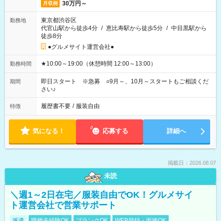
30万円～
月収例
東京都渋谷区
勤務地
代官山駅から徒歩4分
/
恵比寿駅から徒歩5分
/
中目黒駅から
徒歩8分
●グルメサイト運営会社●
★10:00～19:00（休憩時間 12:00～13:00）
勤務時間
即日スタート ※急募 ○9月～、10月～スタートもご相談くだ
期間
さい♪
履歴書不要
/
服装自由
特徴
気になる！
応募する
詳細へ
掲載日：2026.08.07
未読
＼週1～2日在宅／服装自由でOK！グルメサイ
ト運営会社で営業サポート
派遣
職種未経験OK
ブランクOK
WEB登録・面接OK