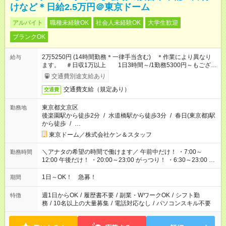
けなど＊日給2.5万円＠東京ドーム
アルバイト
職種未経験OK
社会人未経験OK
大学生歓迎
ブランクOK
2万5250円 (14時間勤務＊一律手当含む) ＊作業により異なり
給与
ます。 ＃日収1万以上 1日3時間～/1勤務5300円～もござい
ます
交通費別途支給あり
交通費支給（規定あり）
交通費
東京都文京区
勤務地
後楽園駅から徒歩2分
/
水道橋駅から徒歩3分
/
春日(東京都)駅
から徒歩
/
…
東京ドーム／株式会社ケン＆スタッフ
＼アナタの希望の時間で働けます／ 午前中だけ！ ・7:00～
勤務時間
12:00 午後だけ！ ・20:00～23:00 がっつり！ ・6:30～23:00 ・
12:00～21:00 ・16:00～翌8:00 …etc ※時間曜日イベントによ
り異なります。
1日～OK！ 急募！
期間
週1日からOK
/
履歴書不要
/
副業・WワークOK
/
シフト勤
特徴
務
/
10名以上の大量募集
/
電話対応なし
/
パソコンスキル不要