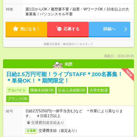
週1日からOK
/
履歴書不要
/
副業・WワークOK
/
10名以上の大
特徴
量募集
/
パソコンスキル不要
気になる！
応募する
詳細へ
掲載元企業名
株式会社ケン＆スタッフ
掲載日：2026.08.06
未読
NEW
日給2.5万円可能！ライブSTAFF＊200名募集！
＊単発OK！＊期間限定！
アルバイト
職種未経験OK
社会人未経験OK
大学生歓迎
ブランクOK
日給2万5250円(一律手当含む)など ＊作業により異なりま
給与
す。 ＃日収1万以上
交通費別途支給あり
交通費支給（規定あり）
交通費