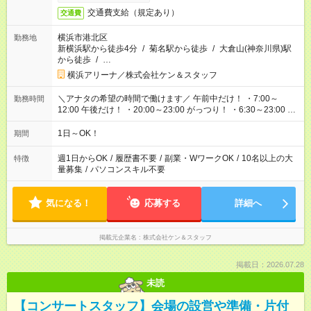
交通費支給（規定あり）
交通費
横浜市港北区
勤務地
新横浜駅から徒歩4分
/
菊名駅から徒歩
/
大倉山(神奈川県)駅
から徒歩
/
…
横浜アリーナ／株式会社ケン＆スタッフ
＼アナタの希望の時間で働けます／ 午前中だけ！ ・7:00～
勤務時間
12:00 午後だけ！ ・20:00～23:00 がっつり！ ・6:30～23:00 ・
12:00～21:00 ・16:00～翌8:00 …etc ※時間曜日イベントによ
り異なります。
1日～OK！
期間
週1日からOK
/
履歴書不要
/
副業・WワークOK
/
10名以上の大
特徴
量募集
/
パソコンスキル不要
気になる！
応募する
詳細へ
掲載元企業名
株式会社ケン＆スタッフ
掲載日：2026.07.28
未読
【コンサートスタッフ】会場の設営や準備・片付