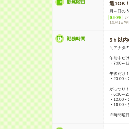
勤務曜日
週1OK 
月～日のう
シ
休日休暇
［単発1日/
勤務時間
5ｈ以内O
＼アナタ
午前中だ
・7:00～12
午後だけ
・20:00～2
がっつり
・6:30～23
・12:00～2
・16:00～
※時間曜