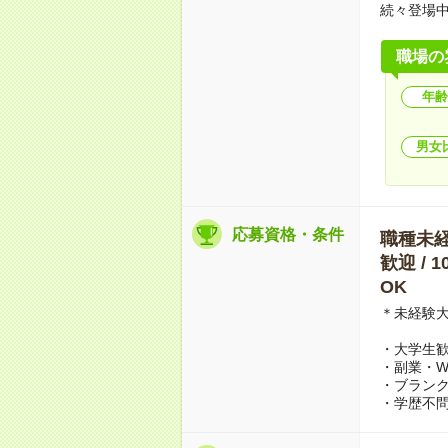
続々登場
職場の
年齢
男女
応募資格・条件
職種未経験
歓迎 /
OK
＊未経験
・大学生
・副業・W
・ブランク
・学歴不