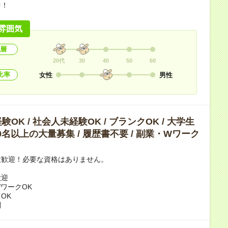
中！
雰囲気
層
20代
30
40
50
60
比率
女性
男性
OK / 社会人未経験OK / ブランクOK / 大学生
 10名以上の大量募集 / 履歴書不要 / 副業・Wワーク
大歓迎！必要な資格はありません。
歓迎
ワークOK
OK
問