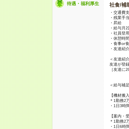
待遇・福利厚生
社食/補
・交通費
・残業手
・昇給
・給与月2
・社員登
・休憩時
・食事or
・友達紹
＜友達紹
友達が登
［友達に2
＜給与補
【機材搬
＊1勤務2万
・1日3時間
【案内・
＊1勤務2万
・1日6時間