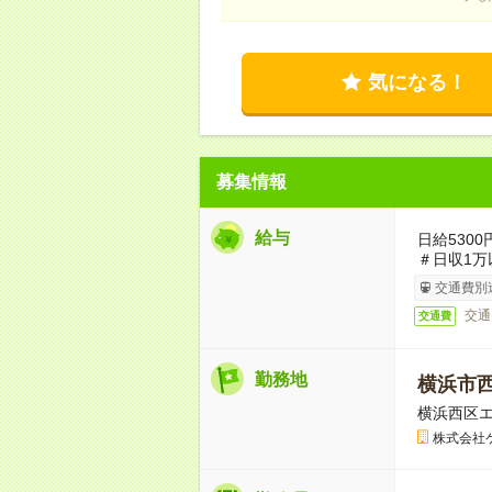
気になる！
募集情報
給与
日給530
＃日収1万
交通費別
交通
交通費
勤務地
横浜市
横浜西区
株式会社