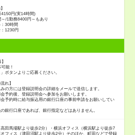
備】
4150円(実14時間)
～/1勤務8400円～もあり
：30時間
：1230円
募】
募可能！
る」ボタンよりご応募ください。
の流れ】
込みの方には登録説明会の詳細をメールで送信します。
明会予約後、登録説明会へ参加をお願いします。
明会予約時に給与振込用の銀行口座の事前申請をお願いしてい
義の銀行口座であれば、銀行指定などはありません。
高田馬場駅より徒歩2分）・横浜オフィス（横浜駅より徒歩7
葉オフィス（津田沼駅より徒歩2分）そのほか、町田などで登録