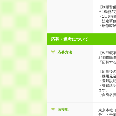
【制服警
＊1勤務2万
・1日6時間
・法定研修
・研修時給
応募・選考について
応募方法
【WEB応
24時間応
「応募す
【応募後
・採用見
・登録説
・登録説
ます。
ご自身名
面接地
東京本社（
分）・千