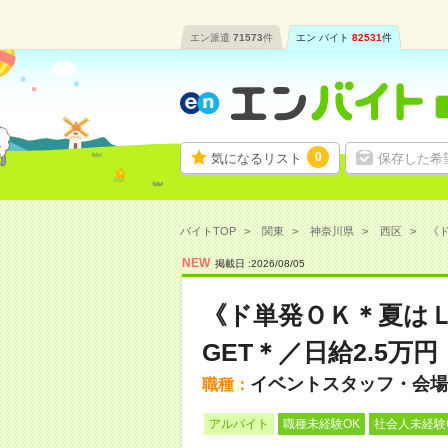
エン派遣
71573
件
エン バイト
82531
件
0
気になるリスト
保存した希
バイトTOP
関東
神奈川県
西区
《ド
NEW
掲載日 :
2026
/
08
/
05
《ド単発ＯＫ＊夏は
GET＊／日給2.5万円
イベントスタッフ・会場
職種：
アルバイト
職種未経験OK
社会人未経験