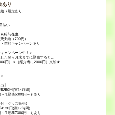
助あり
支給（規定あり）
当
回払い
用
間も給与発生
食費支給（700円）
介・増額キャンペーンあり
介キャンペーン中！＞
録した翌々月末までに勤務すると…
000円］＆［紹介者に2000円］支給★
足＞
入出】
5250円(実14時間)
～/1勤務5300円～もあり
受付・グッズ販売】
4130円(実17時間)
～/1勤務7380円～もあり