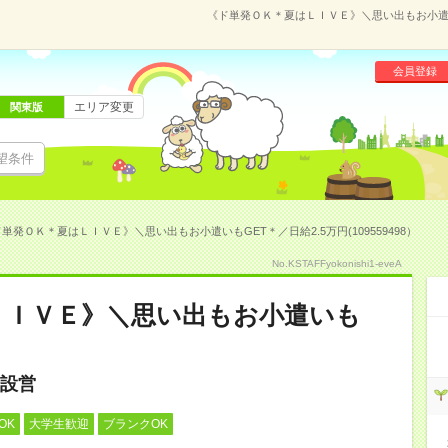
《ド単発ＯＫ＊夏はＬＩＶＥ》＼思い出もお小遣いもG
会員登録
エリア変更
関東版
望条件
単発ＯＫ＊夏はＬＩＶＥ》＼思い出もお小遣いもGET＊／日給2.5万円(109559498）
No.KSTAFFyokonishi1-eveA
ＬＩＶＥ》＼思い出もお小遣いも
設営
OK
大学生歓迎
ブランクOK