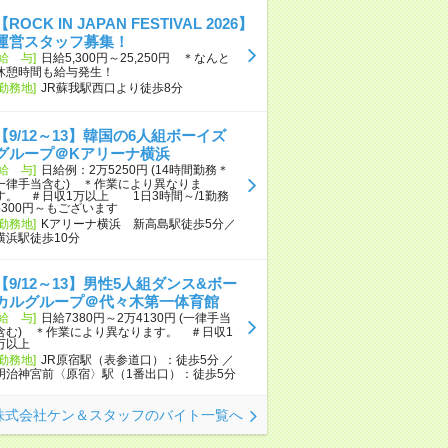
【ROCK IN JAPAN FESTIVAL 2026】
運営スタッフ募集！
[給 与]
日給5,300円～25,250円 ＊なんと
休憩時間も給与発生！
[勤務地]
JR蘇我駅西口より徒歩8分
【9/12～13】韓国の6人組ボーイズ
グループ＠Kアリーナ横浜
[給 与]
日給例：2万5250円 (14時間勤務＊
一律手当含む) ＊作業により異なりま
す。 ＃日収1万以上 1日3時間～/1勤務
5300円～もございます
[勤務地]
Kアリーナ横浜 新高島駅徒歩5分／
横浜駅徒歩10分
【9/12～13】男性5人組ダンス&ボー
カルグループ＠代々木第一体育館
[給 与]
日給7380円～2万4130円 (一律手当
含む) ＊作業により異なります。 ＃日収1
万以上
[勤務地]
JR原宿駅（表参道口）：徒歩5分 ／
明治神宮前〈原宿〉駅（1番出口）：徒歩5分
株式会社ケン＆スタッフのバイト一覧へ