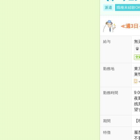
派遣
職種未経験O
≪週3日
無
給与
交
東
勤務地
巣
9:
勤務時間
夜
残
望
【
期間
履
特徴
不