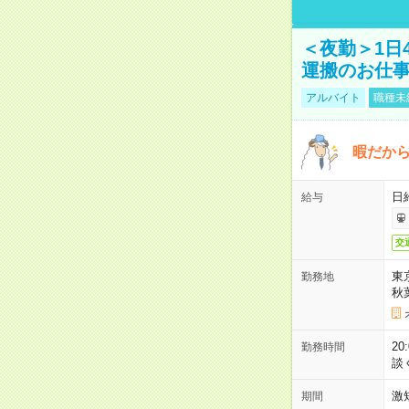
＜夜勤＞1日
運搬のお仕
アルバイト
職種未
暇だか
日
給与
交
東
勤務地
秋
2
勤務時間
談
激
期間