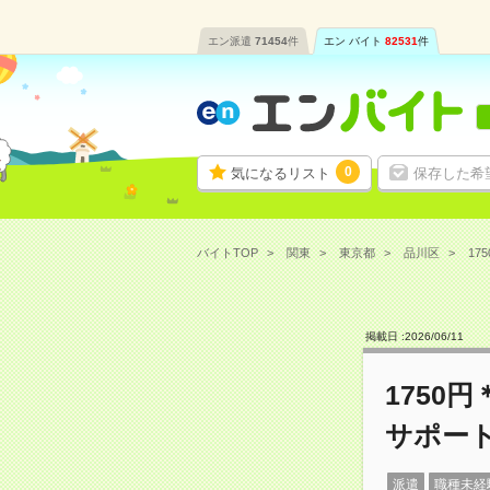
エン派遣
71454
件
エン バイト
82531
件
0
気になるリスト
保存した希
バイトTOP
関東
東京都
品川区
17
掲載日 :
2026
/
06
/
11
1750
サポー
派遣
職種未経