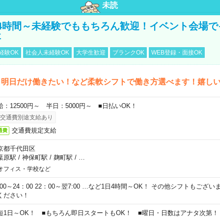
未読
4時間～未経験でももちろん歓迎！イベント会場で
事
経験OK
社会人未経験OK
大学生歓迎
ブランクOK
WEB登録・面接OK
ら明日だけ働きたい！など柔軟シフトで働き方選べます！嬉し
給：12500円～ 半日：5000円～ ■日払いOK！
交通費別途支給あり
交通費規定支給
通費
京都千代田区
葉原駅
/
神保町駅
/
麹町駅
/
…
オフィス・学校など
0:00～24：00 22：00～翌7:00 …など1日4時間～OK！ その他シフトもござ
ください！
短1日～OK！ ■もちろん即日スタートもOK！ ■曜日・日数はアナタ次第！