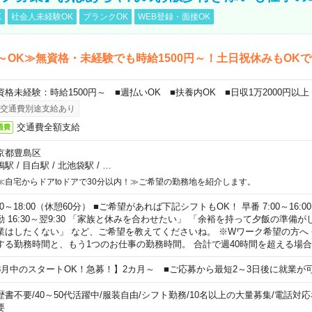
K
社会人未経験OK
ブランクOK
WEB登録・面接OK
～OK≫無資格・未経験でも時給1500円～！土日祝休みもOK
資格未経験：時給1500円～ ■週払いOK ■扶養内OK ■日収1万2000円以上
交通費別途支給あり
交通費全額支給
通費
京都豊島区
鴨駅
/
目白駅
/
北池袋駅
/
…
≪自宅からドアtoドアで30分以内！≫ご希望の勤務地を紹介します。
00～18:00（休憩60分） ■ご希望があれば下記シフトもOK！ 早番 7:00～16:00 遅
勤 16:30～翌9:30 「家族と休みを合わせたい」 「余裕を持って夕飯の準備
業はしたくない」 など、ご希望を教えてくださいね。 ※Wワーク希望の方へ
する勤務時間と、もう1つのお仕事の勤務時間。 合計で週40時間を超える場
8月中のスタートOK！急募！】2カ月～ ■ご応募から最短2～3日後に就業が
歴書不要
/
40～50代活躍中
/
服装自由
/
シフト勤務
/
10名以上の大量募集
/
電話対応
要