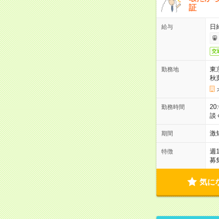
証
日
給与
交
東
勤務地
秋
2
勤務時間
談
激
期間
週
特徴
募
気に