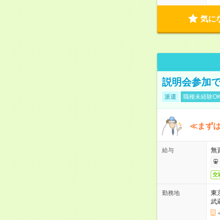
気に
説明会参加で
派遣
職種未経験O
≪まずは
無
給与
交
東
勤務地
武