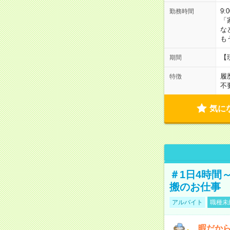
9:
勤務時間
「
な
も
【
期間
履
特徴
不
気に
＃1日4時間
搬のお仕事
アルバイト
職種未
暇だか