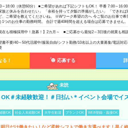
00～18:00（休憩60分） ■ご希望があれば下記シフトもOK！ 早番 7:00～16:00 遅
家族と休みを合わせたい」 「余裕を持って夕飯の準備がしたい」 「できれば
ど、ご希望を教えてくださいね。 ※Wワーク希望の方へ 今ご覧のお仕事で希
う1つのお仕事の勤務時間。 合計で週40時間を超える場合は応募できません。
現在も積極採用中！急募！】2カ月～ ■ご応募から最短2～3日後の就業も相
歴書不要
/
40～50代活躍中
/
服装自由
/
シフト勤務
/
10名以上の大量募集
/
電話対応
要
なる！
応募する
詳
未読
～OK＃未経験歓迎！＃日払い＊イベント会場でイ
経験OK
社会人未経験OK
大学生歓迎
ブランクOK
WEB登録・面接OK
ら明日だけ働きたい！など柔軟シフトで働き方選べます！早く