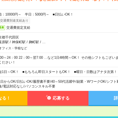
給：10000円～ 半日：5000円～ ■日払いOK！
交通費別途支給あり
交通費規定支給
通費
京都千代田区
葉原駅
/
神保町駅
/
麹町駅
/
…
オフィス・学校など
0:00～24：00 22：00～翌7:00 …など1日4時間～OK！ その他シフトもござ
ください！
短1日～OK！ ■もちろん即日スタートもOK！ ■曜日・日数はアナタ次第！
1日からOK
/
日払いOK
/
履歴書不要
/
40～50代活躍中
/
副業・WワークOK
/
シフト
集
/
電話対応なし
/
パソコンスキル不要
なる！
応募する
詳