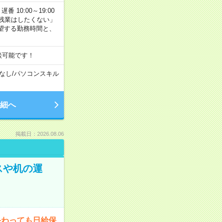
番 10:00～19:00
残業はしたくない」
望する勤務時間と、
談可能です！
なし
/
パソコンスキル
細へ
掲載日：2026.08.06
スや机の運
終わっても日給保