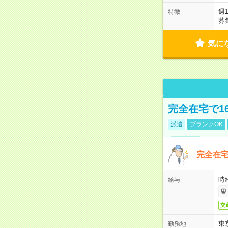
週
特徴
募
気に
完全在宅で1
派遣
ブランクOK
完全在宅
時
給与
交
東
勤務地