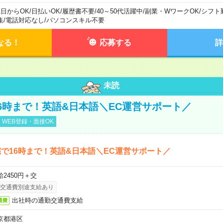
1日からOK
/
日払いOK
/
履歴書不要
/
40～50代活躍中
/
副業・WワークOK
/
シフト
集
/
電話対応なし
/
パソコンスキル不要
なる！
応募する
詳
未読
6時まで！英語&日本語＼EC運営サポート／
WEB登録・面接OK
で16時まで！英語&日本語＼EC運営サポート／
給2450円＋交
交通費別途支給あり
出社時の通勤交通費支給
通費
京都港区