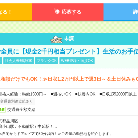
なる！
応募する
詳
未読
全員に【現金2千円相当プレゼント】生活のお手
K
社会人未経験OK
ブランクOK
WEB登録・面接OK
相談だけでもOK！≫日収1.2万円以上で週3日～＆土日休みも
資格未経験：時給1500円～ ■週払いOK ■扶養内OK ■日収1万2000円以上
交通費別途支給あり
交通費全額支給
通費
京都品川区
蔵小山駅
/
不動前駅
/
中延駅
/
…
≪自宅からドアtoドアで30分以内！≫ご希望の勤務地を紹介します。