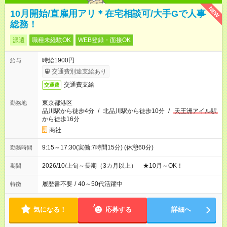
NEW
10月開始/直雇用アリ＊在宅相談可/大手Gで人事
総務！
派遣
職種未経験OK
WEB登録・面接OK
時給1900円
給与
交通費別途支給あり
交通費支給
交通費
東京都港区
勤務地
品川駅から徒歩4分
/
北品川駅から徒歩10分
/
天王洲アイル駅
から徒歩16分
商社
9:15～17:30(実働:7時間15分) (休憩60分)
勤務時間
2026/10/上旬～長期（3カ月以上） ★10月～OK！
期間
履歴書不要
/
40～50代活躍中
特徴
気になる！
応募する
詳細へ