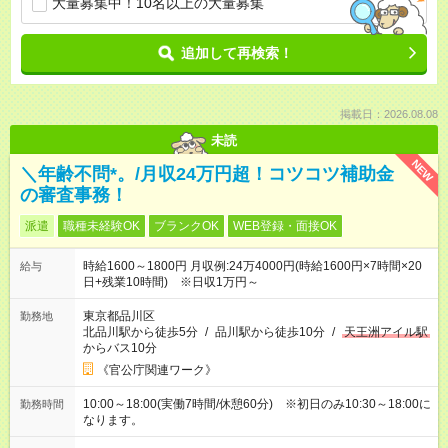
大量募集中！10名以上の大量募集
追加して再検索！
掲載日：2026.08.08
未読
NEW
＼年齢不問*。/月収24万円超！コツコツ補助金
の審査事務！
派遣
職種未経験OK
ブランクOK
WEB登録・面接OK
時給1600～1800円 月収例:24万4000円(時給1600円×7時間×20
給与
日+残業10時間) ※日収1万円～
東京都品川区
勤務地
北品川駅から徒歩5分
/
品川駅から徒歩10分
/
天王洲アイル駅
からバス10分
《官公庁関連ワーク》
10:00～18:00(実働7時間/休憩60分) ※初日のみ10:30～18:00に
勤務時間
なります。