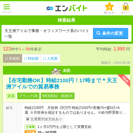
0
メニュー
気になる！
ログイン
検索結果
天王洲アイルで事務・オフィスワーク系のバイト
条件の変更
一覧
123
1,880
件中
1
～
50
件表示
平均時給:
円
新着順
時給順
人気順
掲載日：2026.08.08
未読
NEW
【在宅勤務OK】時給2100円！17時まで＊天王
洲アイルでの貿易事務
派遣
ブランクOK
WEB登録・面接OK
時給2100円 月収例 29万円 時給2100円×実働7h×週5日×4
給与
週 ※月収例を保証するものではありません。※給与即受取りサ
ービス利用可（利用条件有）
交通費別途支給あり
1ヶ月3万円を上限として実費支給
交通費
25～30万円
月収例