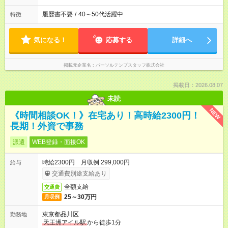
履歴書不要
/
40～50代活躍中
特徴
気になる！
応募する
詳細へ
掲載元企業名
パーソルテンプスタッフ株式会社
掲載日：2026.08.07
未読
NEW
《時間相談OK！》在宅あり！高時給2300円！
長期！外資で事務
派遣
WEB登録・面接OK
時給2300円 月収例 299,000円
給与
交通費別途支給あり
全額支給
交通費
25～30万円
月収例
東京都品川区
勤務地
天王洲アイル駅
から徒歩1分