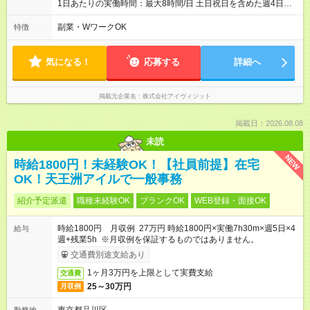
1日あたりの実働時間：最大8時間/日 土日祝日を含めた週4日～5
日勤務 9:00～21:00のうち実働8時間・休憩1時間
副業・WワークOK
特徴
気になる！
応募する
詳細へ
掲載元企業名
株式会社アイヴィジット
掲載日：2026.08.08
未読
NEW
時給1800円！未経験OK！【社員前提】在宅
OK！天王洲アイルで一般事務
紹介予定派遣
職種未経験OK
ブランクOK
WEB登録・面接OK
時給1800円 月収例 27万円 時給1800円×実働7h30m×週5日×4
給与
週+残業5h ※月収例を保証するものではありません。
交通費別途支給あり
1ヶ月3万円を上限として実費支給
交通費
25～30万円
月収例