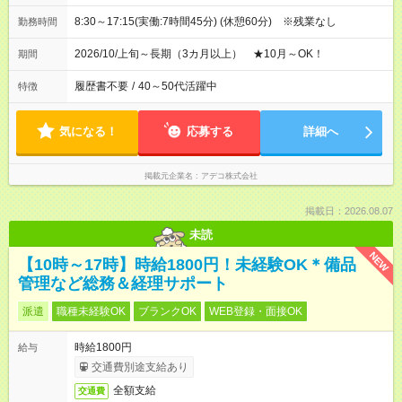
8:30～17:15(実働:7時間45分) (休憩60分) ※残業なし
勤務時間
2026/10/上旬～長期（3カ月以上） ★10月～OK！
期間
履歴書不要
/
40～50代活躍中
特徴
気になる！
応募する
詳細へ
掲載元企業名
アデコ株式会社
掲載日：2026.08.07
未読
NEW
【10時～17時】時給1800円！未経験OK＊備品
管理など総務＆経理サポート
派遣
職種未経験OK
ブランクOK
WEB登録・面接OK
時給1800円
給与
交通費別途支給あり
全額支給
交通費