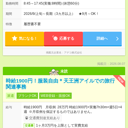
8:45～17:45(実働:8時間) (休憩60分)
勤務時間
2026/9/上旬～長期（3カ月以上） ★9月～OK！
期間
履歴書不要
特徴
気になる！
応募する
詳細へ
掲載元企業名
アデコ株式会社
掲載日：2026.08.07
未読
NEW
時給1900円！服装自由＊天王洲アイルでの旅行
関連事務
派遣
ブランクOK
WEB登録・面接OK
時給1900円 月収例 28万円 時給1900円×実働7h30m×週5日×4
給与
週 ※月収例を保証するものではありません。
交通費別途支給あり
1ヶ月3万円を上限として実費支給
交通費