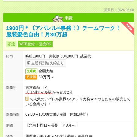
掲載日：2026.08.08
未読
NEW
1900円＊《アパレル×事務！》チームワーク！
服装髪色自由！月30万超
派遣
WEB登録・面接OK
時給1900円 月収例 304,000円+残業代
給与
交通費別途支給あり
全額支給
交通費
30万円～
月収例
東京都品川区
勤務地
天王洲アイル駅
から徒歩2分
＼人気のアパレル業界♪／アメリカ発★くつしたをの販売して
いる企業です！
09:00～18:00(実働8時間 休憩1時間)
勤務時間
【急募】即日～長期 ※8月～！
期間
履歴書不要
/
40～50代活躍中
/
服装自由
特徴