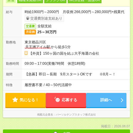
派遣
職種未経験OK
ブランクOK
WEB登録・面接OK
時給1900円～2000円 月収例 266,000円～280,000円+残業代
給与
交通費別途支給あり
全額支給
交通費
25～30万円
月収例
東京都品川区
勤務地
天王洲アイル駅
から徒歩1分
【外資】150ヶ国の国を結ぶ大手海運の会社
09:00～17:00(実働7時間 休憩1時間)
勤務時間
【急募】即日～長期 9月スタートOKです ※8月～！
期間
履歴書不要
/
40～50代活躍中
特徴
気になる！
応募する
詳細へ
掲載元企業名
パーソルテンプスタッフ株式会社
掲載日：2026.08.07