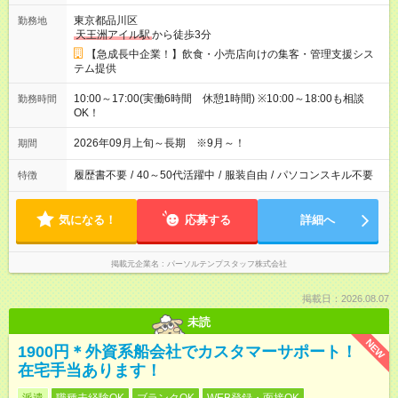
東京都品川区
勤務地
天王洲アイル駅
から徒歩3分
【急成長中企業！】飲食・小売店向けの集客・管理支援シス
テム提供
10:00～17:00(実働6時間 休憩1時間) ※10:00～18:00も相談
勤務時間
OK！
2026年09月上旬～長期 ※9月～！
期間
履歴書不要
/
40～50代活躍中
/
服装自由
/
パソコンスキル不要
特徴
気になる！
応募する
詳細へ
掲載元企業名
パーソルテンプスタッフ株式会社
掲載日：2026.08.07
未読
NEW
1900円＊外資系船会社でカスタマーサポート！
在宅手当あります！