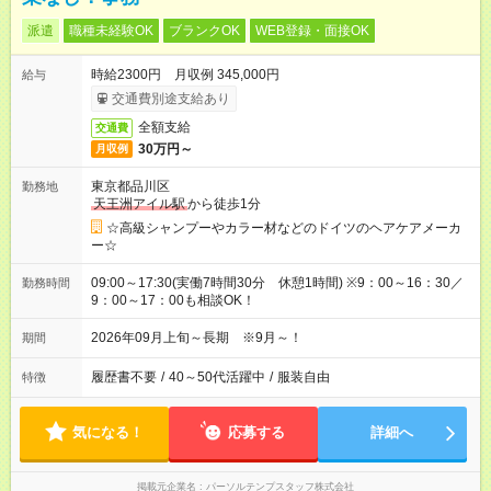
派遣
職種未経験OK
ブランクOK
WEB登録・面接OK
時給2300円 月収例 345,000円
給与
交通費別途支給あり
全額支給
交通費
30万円～
月収例
東京都品川区
勤務地
天王洲アイル駅
から徒歩1分
☆高級シャンプーやカラー材などのドイツのヘアケアメーカ
ー☆
09:00～17:30(実働7時間30分 休憩1時間) ※9：00～16：30／
勤務時間
9：00～17：00も相談OK！
2026年09月上旬～長期 ※9月～！
期間
履歴書不要
/
40～50代活躍中
/
服装自由
特徴
気になる！
応募する
詳細へ
掲載元企業名
パーソルテンプスタッフ株式会社