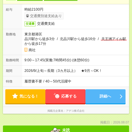
時給2100円
給与
交通費別途支給あり
交通費支給
交通費
東京都港区
勤務地
品川駅から徒歩3分
/
北品川駅から徒歩16分
/
天王洲アイル駅
から徒歩17分
商社
9:00～17:45(実働:7時間45分) (休憩60分)
勤務時間
2026/9/上旬～長期（3カ月以上） ★9月～OK！
期間
履歴書不要
/
40～50代活躍中
特徴
気になる！
応募する
詳細へ
掲載元企業名
アデコ株式会社
掲載日：2026.08.07
未読