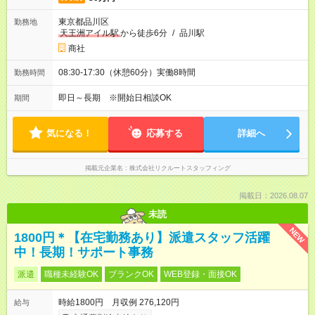
東京都品川区
勤務地
天王洲アイル駅
から徒歩6分
/
品川駅
商社
08:30-17:30（休憩60分）実働8時間
勤務時間
即日～長期 ※開始日相談OK
期間
気になる！
応募する
詳細へ
掲載元企業名
株式会社リクルートスタッフィング
掲載日：2026.08.07
未読
NEW
1800円＊【在宅勤務あり】派遣スタッフ活躍
中！長期！サポート事務
派遣
職種未経験OK
ブランクOK
WEB登録・面接OK
時給1800円 月収例 276,120円
給与