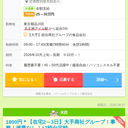
交通費別途支給あり
全額支給
交通費
25～30万円
月収例
東京都品川区
勤務地
天王洲アイル駅
から徒歩3分
【大手】総合商社グループの食品会社
09:00～17:40(実働7時間40分 休憩1時間)
勤務時間
2026年10月上旬～長期 ※10月～！
期間
履歴書不要
/
40～50代活躍中
/
服装自由
/
パソコンスキル不要
特徴
気になる！
応募する
詳細へ
掲載元企業名
パーソルテンプスタッフ株式会社
掲載日：2026.08.07
未読
NEW
1800円＊【在宅2～3日】大手商社グループ！事