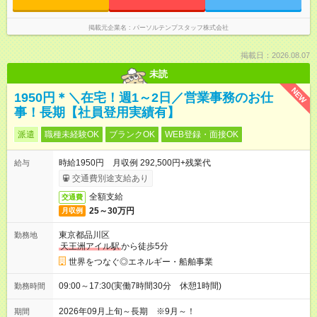
掲載元企業名
パーソルテンプスタッフ株式会社
掲載日：2026.08.07
未読
NEW
1950円＊＼在宅！週1～2日／営業事務のお仕
事！長期【社員登用実績有】
派遣
職種未経験OK
ブランクOK
WEB登録・面接OK
時給1950円 月収例 292,500円+残業代
給与
交通費別途支給あり
全額支給
交通費
25～30万円
月収例
東京都品川区
勤務地
天王洲アイル駅
から徒歩5分
世界をつなぐ◎エネルギー・船舶事業
09:00～17:30(実働7時間30分 休憩1時間)
勤務時間
2026年09月上旬～長期 ※9月～！
期間