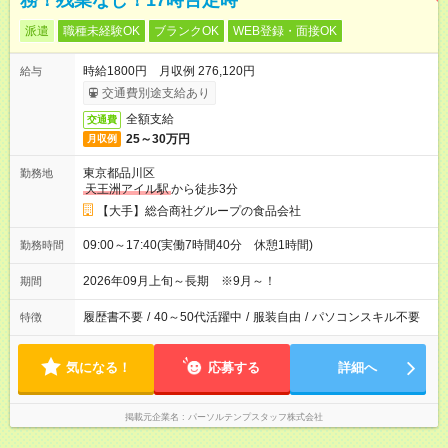
務！残業なし！17時台定時
派遣
職種未経験OK
ブランクOK
WEB登録・面接OK
時給1800円 月収例 276,120円
給与
交通費別途支給あり
全額支給
交通費
25～30万円
月収例
東京都品川区
勤務地
天王洲アイル駅
から徒歩3分
【大手】総合商社グループの食品会社
09:00～17:40(実働7時間40分 休憩1時間)
勤務時間
2026年09月上旬～長期 ※9月～！
期間
履歴書不要
/
40～50代活躍中
/
服装自由
/
パソコンスキル不要
特徴
気になる！
応募する
詳細へ
掲載元企業名
パーソルテンプスタッフ株式会社