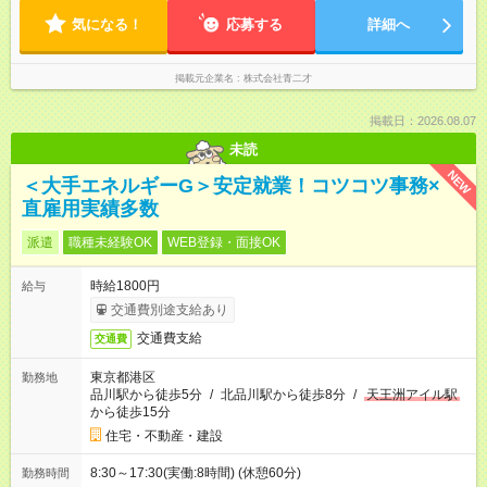
気になる！
応募する
詳細へ
掲載元企業名
株式会社青二才
掲載日：2026.08.07
未読
NEW
＜大手エネルギーG＞安定就業！コツコツ事務×
直雇用実績多数
派遣
職種未経験OK
WEB登録・面接OK
時給1800円
給与
交通費別途支給あり
交通費支給
交通費
東京都港区
勤務地
品川駅から徒歩5分
/
北品川駅から徒歩8分
/
天王洲アイル駅
から徒歩15分
住宅・不動産・建設
8:30～17:30(実働:8時間) (休憩60分)
勤務時間