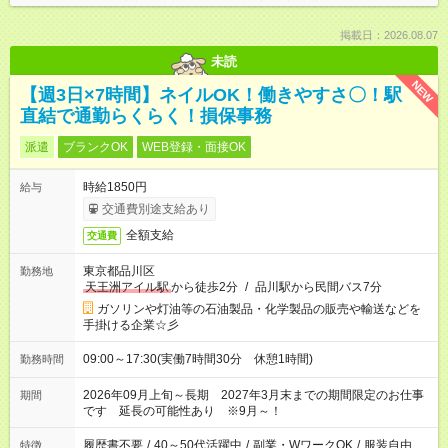
掲載日：2026.08.07
未読
NEW
【週3日×7時間】ネイルOK！働きやすさ〇！駅
直結で通勤らくらく！損保事務
派遣
ブランクOK
WEB登録・面接OK
時給1850円
給与
交通費別途支給あり
全額支給
交通費
東京都品川区
勤務地
天王洲アイル駅
から徒歩2分
/
品川駅から民間バス7分
ガソリンや灯油等の石油製品・化学製品の販売や輸送などを
手掛ける企業☆彡
09:00～17:30(実働7時間30分 休憩1時間)
勤務時間
2026年09月上旬～長期 2027年3月末までの期間限定のお仕事
期間
です 延長の可能性あり ※9月～！
履歴書不要
/
40～50代活躍中
/
副業・WワークOK
/
服装自由
特徴