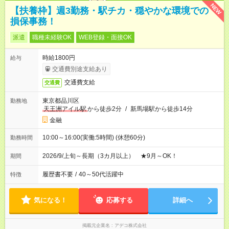
NEW
【扶養枠】週3勤務・駅チカ・穏やかな環境での
損保事務！
派遣
職種未経験OK
WEB登録・面接OK
時給1800円
給与
交通費別途支給あり
交通費支給
交通費
東京都品川区
勤務地
天王洲アイル駅
から徒歩2分
/
新馬場駅から徒歩14分
金融
10:00～16:00(実働:5時間) (休憩60分)
勤務時間
2026/9/上旬～長期（3カ月以上） ★9月～OK！
期間
履歴書不要
/
40～50代活躍中
特徴
気になる！
応募する
詳細へ
掲載元企業名
アデコ株式会社