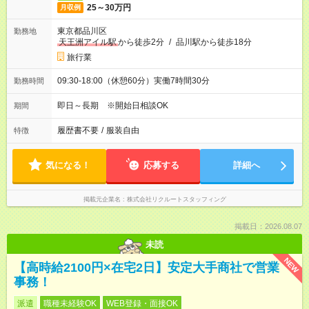
25～30万円
月収例
東京都品川区
勤務地
天王洲アイル駅
から徒歩2分
/
品川駅から徒歩18分
旅行業
09:30-18:00（休憩60分）実働7時間30分
勤務時間
即日～長期 ※開始日相談OK
期間
履歴書不要
/
服装自由
特徴
気になる！
応募する
詳細へ
掲載元企業名
株式会社リクルートスタッフィング
掲載日：2026.08.07
未読
NEW
【高時給2100円×在宅2日】安定大手商社で営業
事務！
派遣
職種未経験OK
WEB登録・面接OK