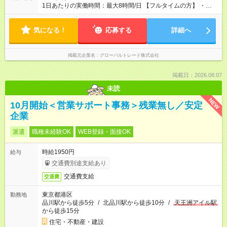
1日あたりの実働時間：最大8時間/日 【フルタイムの方】 ・
10:00 ～ 19:00（休憩60分）シフト制 【パートタイムの方】
（シフト例） ・10:00 ～ 15:00 ・10:00 ～ 18:00 ・
気になる！
13:00 ～ 18:00 / 14:00 ～ 19:00（ゆっくり午後から！） ※上記
応募する
詳細へ
以外でも、時間帯についてはお気軽にご相談ください。
掲載元企業名
グローバルトレード株式会社
掲載日：2026.08.07
未読
NEW
10月開始＜営業サポート事務＞残業無し／安定
企業
派遣
職種未経験OK
WEB登録・面接OK
時給1950円
給与
交通費別途支給あり
交通費支給
交通費
東京都港区
勤務地
品川駅から徒歩5分
/
北品川駅から徒歩10分
/
天王洲アイル駅
から徒歩15分
住宅・不動産・建設