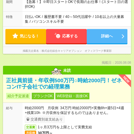
【急募！】※即日スタートOKで長期のお仕事！(スタート日の選
期間
択OK)
日払いOK
/
履歴書不要
/
40～50代活躍中
/
10名以上の大量募
特徴
集
/
パソコンスキル不要
気になる！
応募する
詳細へ
掲載元企業名
株式会社綜合キャリアオプション オフィスワーク事業部
掲載日：2026.08.08
未読
NEW
正社員前提・年収例500万円○時給2000円！ゼネ
コンIT子会社での経理業務
紹介予定派遣
ブランクOK
WEB登録・面接OK
時給2000円 月収例 34万円 時給2000円×実働8h×週5日×4週
給与
+残業10h ※月収例を保証するものではありません。
交通費別途支給あり
1ヶ月3万円を上限として実費支給
交通費
30万円～
月収例