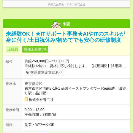
掲載元企業名
アデコ株式会社
未読
未経験OK！★ITサポート事務★AIやITのスキルが
身に付く/土日祝休み/初めてでも安心の研修制度
正社員
職種未経験OK
月給260,000円～500,000円
給与
※経験や能力、資格に応じ検討します。 【試用期間】試用期間
あり 試用期間の長さ：3ヶ月 雇用形態、給与は本採用時と同じ
交通費別途支給あり
です。
東京都港区
勤務地
東京都港区港南2-16-1 品川イーストワンタワー Regus内（最寄
り駅：品川駅）
株式会社青二才
9:00～18:00
勤務時間
実働時間：8時間/日
副業・WワークOK
特徴