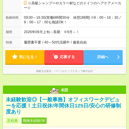
☆高級シャンプーやカラー材などのドイツのヘアケアメーカ
ー☆
09:00～16:30(実働6時間30分 休憩1時間) ※9：00～16：30／
勤務時間
9：00～17：00も相談OK！
2026年09月上旬～長期 ※9月～！
期間
履歴書不要
/
40～50代活躍中
/
服装自由
特徴
気になる！
応募する
詳細へ
掲載元企業名
パーソルテンプスタッフ株式会社
未読
未経験歓迎◎【一般事務】オフィスワークデビュ
ーを応援！土日祝休/年間休日125日/安心の研修制
度あり
正社員
職種未経験OK