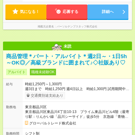
気になる！
応募する
詳細へ
掲載元企業名
パーソルテンプスタッフ株式会社
未読
商品管理＊パート・アルバイト＊週2日～・1日5h
～OK◎／高級ブランドに囲まれて♪◇社販あり♡
アルバイト
職種未経験OK
時給1,250円～1,300円
給与
週3日まで 時給1,250円 週4日以上 時給1,300円 試用期間中
も、給与・各種手当などの条件は一切変わりません。 【試用期
交通費別途支給あり
間】試用期間あり 試用期間の長さ：3ヶ月 雇用形態、給与は本
採用時と同じです。
東京都品川区
勤務地
東京都品川区東品川4丁目10-13 プライム東品川ビル4階（最寄
り駅：りんかい線「品川シーサイド」徒歩5分 京急線「青物横
丁」徒歩7分）
グローバルトレード株式会社
シフト制
勤務時間