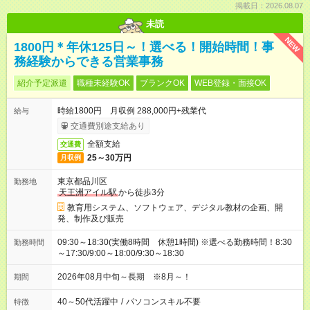
掲載日：2026.08.07
未読
NEW
1800円＊年休125日～！選べる！開始時間！事
務経験からできる営業事務
紹介予定派遣
職種未経験OK
ブランクOK
WEB登録・面接OK
時給1800円 月収例 288,000円+残業代
給与
交通費別途支給あり
全額支給
交通費
25～30万円
月収例
東京都品川区
勤務地
天王洲アイル駅
から徒歩3分
教育用システム、ソフトウェア、デジタル教材の企画、開
発、制作及び販売
09:30～18:30(実働8時間 休憩1時間) ※選べる勤務時間！8:30
勤務時間
～17:30/9:00～18:00/9:30～18:30
2026年08月中旬～長期 ※8月～！
期間
40～50代活躍中
/
パソコンスキル不要
特徴