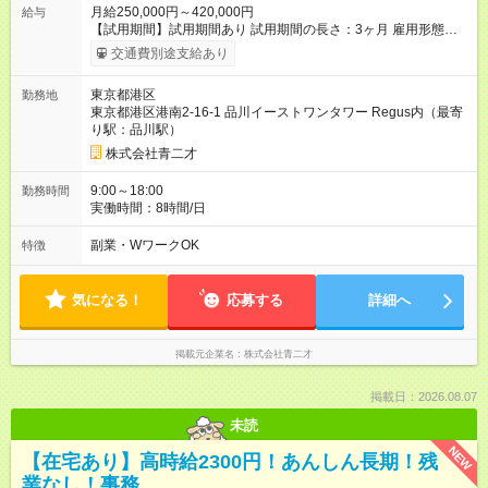
月給250,000円～420,000円
給与
【試用期間】試用期間あり 試用期間の長さ：3ヶ月 雇用形態、
給与は本採用時と同じです。
交通費別途支給あり
東京都港区
勤務地
東京都港区港南2-16-1 品川イーストワンタワー Regus内（最寄
り駅：品川駅）
株式会社青二才
9:00～18:00
勤務時間
実働時間：8時間/日
副業・WワークOK
特徴
気になる！
応募する
詳細へ
掲載元企業名
株式会社青二才
掲載日：2026.08.07
未読
NEW
【在宅あり】高時給2300円！あんしん長期！残
業なし！事務