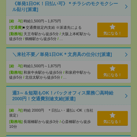
《単発1日OK！日払い可》＊チラシのモクモクシー
ル貼り[派遣]
[給 与]
時給1,500円～1,875円
[交通費]
■ 交通費規定内支給 ※派遣先による
気になる！
[勤務地]
天王寺駅から徒歩5分
/
大阪上本町駅から
徒歩5分
/
鶴橋駅から徒歩5分
/
…
＼来社不要／単発1日OK＊文房具の仕分け[派遣]
[給 与]
時給1,500円～1,875円
[勤務地]
和泉中央駅から徒歩5分
/
和泉府中駅から
気になる！
徒歩5分
/
北信太駅から徒歩5分
/
…
週3～＆短期もOK！バックオフィス業務〇高時給
2000円！交通費別途支給[派遣]
[給 与]
時給 2000円 ＊日払い・週払いOK（当社
規定）
[勤務地]
長堀橋駅から徒歩3分
/
心斎橋駅から徒歩
気になる！
10分