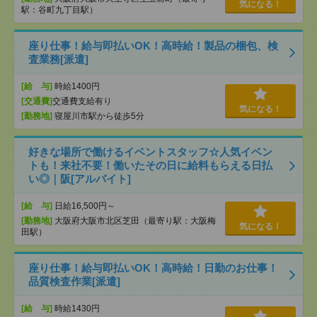
気になる！
駅：谷町九丁目駅）
座り仕事！給与即払いOK！高時給！製品の梱包、検
査業務[派遣]
[給 与]
時給1400円
[交通費]
交通費支給有り
気になる！
[勤務地]
寝屋川市駅から徒歩5分
好きな場所で働けるイベントスタッフ☆人気イベン
トも！来社不要！働いたその日に給料もらえる日払
い◎｜阪[アルバイト]
[給 与]
日給16,500円～
[勤務地]
大阪府大阪市北区芝田（最寄り駅：大阪梅
気になる！
田駅）
座り仕事！給与即払いOK！高時給！日勤のお仕事！
品質検査作業[派遣]
[給 与]
時給1430円