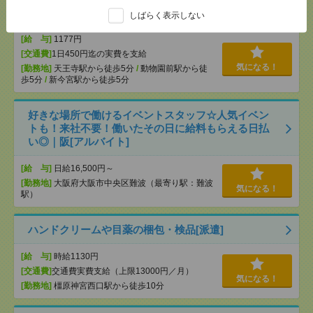
付案内メンバー大募集！[派遣]
しばらく表示しない
[給 与]
1177円
[交通費]
1日450円迄の実費を支給
気になる！
[勤務地]
天王寺駅から徒歩5分
/
動物園前駅から徒
歩5分
/
新今宮駅から徒歩5分
好きな場所で働けるイベントスタッフ☆人気イベン
トも！来社不要！働いたその日に給料もらえる日払
い◎｜阪[アルバイト]
[給 与]
日給16,500円～
[勤務地]
大阪府大阪市中央区難波（最寄り駅：難波
気になる！
駅）
ハンドクリームや目薬の梱包・検品[派遣]
[給 与]
時給1130円
[交通費]
交通費実費支給（上限13000円／月）
気になる！
[勤務地]
橿原神宮西口駅から徒歩10分