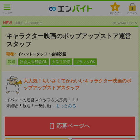
0
メニュー
気になる！
ログイン
NEW
掲載日 :2026
/
08
/
05
No.WWKS85215
キャラクター映画のポップアップストア運営
スタッフ
職種：
イベントスタッフ・会場設営
派遣
社会人未経験OK
大学生歓迎
ブランクOK
大人気！ちいさくてかわいいキャラクター映画のポ
ップアップストアスタッフ
イベントの運営スタッフを大募集！！！
未経験大歓迎！一緒に働
...もっとみる
応募ページへ