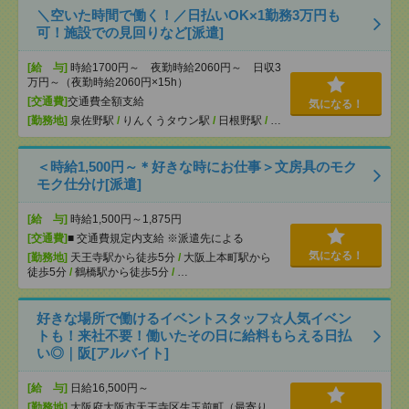
＼空いた時間で働く！／日払いOK×1勤務3万円も
可！施設での見回りなど[派遣]
[給 与]
時給1700円～ 夜勤時給2060円～ 日収3
万円～（夜勤時給2060円×15h）
[交通費]
交通費全額支給
気になる！
[勤務地]
泉佐野駅
/
りんくうタウン駅
/
日根野駅
/
…
＜時給1,500円～＊好きな時にお仕事＞文房具のモク
モク仕分け[派遣]
[給 与]
時給1,500円～1,875円
[交通費]
■ 交通費規定内支給 ※派遣先による
気になる！
[勤務地]
天王寺駅から徒歩5分
/
大阪上本町駅から
徒歩5分
/
鶴橋駅から徒歩5分
/
…
好きな場所で働けるイベントスタッフ☆人気イベン
トも！来社不要！働いたその日に給料もらえる日払
い◎｜阪[アルバイト]
[給 与]
日給16,500円～
[勤務地]
大阪府大阪市天王寺区生玉前町（最寄り