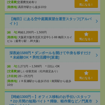
[交通費]
交通費支給有り
気になる！
[勤務地]
高田市駅から徒歩10分
【梅田】にある空中庭園展望台運営スタッフ[アルバ
イト]
[給 与]
時給1,200円～1,500円
[勤務地]
大阪府大阪市北区大淀中1-1-88 梅田スカイ
気になる！
ビル（最寄り駅：JR大阪）
深夜給1589円＊ダンボールを開けて中身を移すだけ
＊未経験OK＊男性活躍中[派遣]
[給 与]
1,271円 ～1,589円 ＊日払いOK
[交通費]
嬉しい全額支給（社内規定あり）
[月収例]
20～25万円
気になる！
[勤務地]
ＪＲ長瀬駅から徒歩15分
/
南巽駅から徒歩
10分
【時給1300円～】オフィス移転のお手伝いスタッフ
＊2か月間の短期バイト＊掃除、軽作業など／門真市