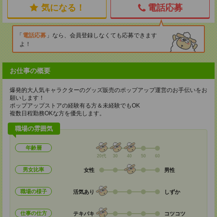
気になる！
電話応募
電話応募
なら、会員登録しなくても応募できます
よ！
お仕事の概要
爆発的大人気キャラクターのグッズ販売のポップアップ運営のお手伝いをお
願いします！
ポップアップストアの経験有る方＆未経験でもOK
複数日程勤務OKな方を優先します。
職場の雰囲気
年齢層
20代
30
40
50
60
男女比率
女性
男性
職場の様子
活気あり
しずか
仕事の仕方
テキパキ
コツコツ