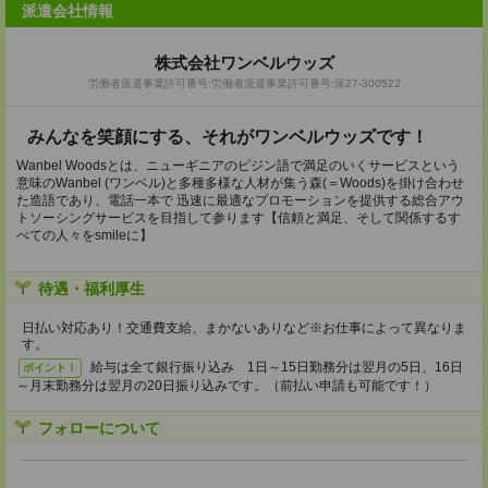
派遣会社情報
株式会社ワンベルウッズ
労働者派遣事業許可番号:労働者派遣事業許可番号:派27-300522
みんなを笑顔にする、それがワンベルウッズです！
Wanbel Woodsとは、ニューギニアのピジン語で満足のいくサービスという
意味のWanbel (ワンベル)と多種多様な人材が集う森(＝Woods)を掛け合わせ
た造語であり、電話一本で 迅速に最適なプロモーションを提供する総合アウ
トソーシングサービスを目指して参ります【信頼と満足、そして関係するす
べての人々をsmileに】
待遇・福利厚生
日払い対応あり！交通費支給、まかないありなど※お仕事によって異なりま
す。
給与は全て銀行振り込み 1日～15日勤務分は翌月の5日、16日
ポイント！
～月末勤務分は翌月の20日振り込みです。（前払い申請も可能です！）
フォローについて