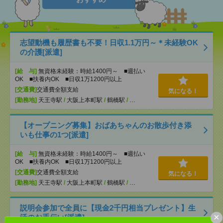
志望動機も履歴書も不要！日収1.1万円～＊未経験OK
の介護[派遣]
[給 与]
無資格未経験：時給1400円～ ■週払い
OK ■扶養内OK ■日収1万1200円以上
[交通費]
交通費全額支給
気になる！
[勤務地]
天王寺駅
/
大阪上本町駅
/
鶴橋駅
/
…
【オープニング募集】おばあちゃんのお散歩付き添
いも仕事の1つ[派遣]
[給 与]
無資格未経験：時給1400円～ ■週払い
OK ■扶養内OK ■日収1万1200円以上
[交通費]
交通費全額支給
気になる！
[勤務地]
天王寺駅
/
大阪上本町駅
/
鶴橋駅
/
…
説明会参加で全員に【現金2千円相当プレゼント】生
×
活のお手伝い[派遣]