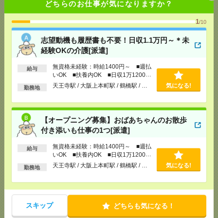
どちらのお仕事が気になりますか？
[給 与]
無資格未経験：時給1400円～ ■週払い
OK ■扶養内OK ■日収1万1200円以上
1
/10
[交通費]
交通費全額支給
気になる！
志望動機も履歴書も不要！日収1.1万円～＊未
[勤務地]
天王寺駅
/
大阪上本町駅
/
鶴橋駅
/
…
経験OKの介護[派遣]
〈PC入力できればOK〉模試結果もくもく入力＃服
無資格未経験：時給1400円～ ■週払
給与
装ネイル自由＃短時間OK＃日払[派遣]
いOK ■扶養内OK ■日収1万1200円
以上
天王寺駅 / 大阪上本町駅 / 鶴橋駅 / …
気になる!
勤務地
[給 与]
時給1600円
[勤務地]
西梅田駅から徒歩3分
/
大阪梅田(阪神線)駅
気になる！
から徒歩4分
/
大阪駅から徒歩4分
/
…
【オープニング募集】おばあちゃんのお散歩
付き添いも仕事の1つ[派遣]
《即日・単発勤務OK》大人気！書類の封入作業など
＊選べる勤務時間＊日払い手渡し〇[派遣]
無資格未経験：時給1400円～ ■週払
給与
いOK ■扶養内OK ■日収1万1200円
以上
[給 与]
時給1284円～1605円
天王寺駅 / 大阪上本町駅 / 鶴橋駅 / …
気になる!
勤務地
[交通費]
上限1,000円/日
気になる！
[勤務地]
御幣島駅から徒歩10分
/
千船駅から徒歩12
分
/
尼崎(阪神線)駅から【登録地】徒歩1分
/
…
スキップ
どちらも気になる！
≪単発＊1日から～≫天王寺動物園／ナイトズーの受