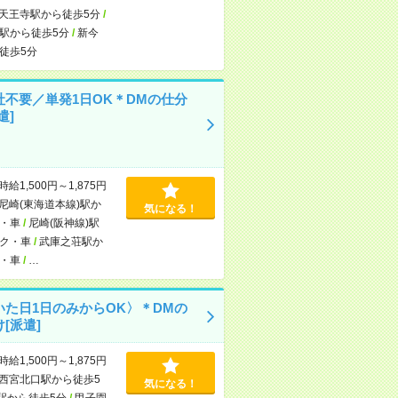
天王寺駅から徒歩5分
/
駅から徒歩5分
/
新今
徒歩5分
社不要／単発1日OK＊DMの仕分
遣]
時給1,500円～1,875円
尼崎(東海道本線)駅か
気になる！
・車
/
尼崎(阪神線)駅
ク・車
/
武庫之荘駅か
・車
/
…
いた日1日のみからOK〉＊DMの
[派遣]
時給1,500円～1,875円
西宮北口駅から徒歩5
気になる！
駅から徒歩5分
/
甲子園