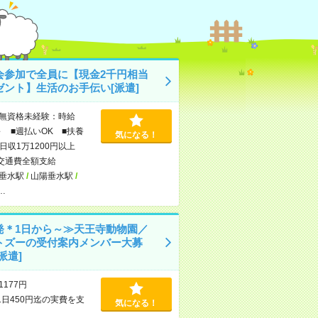
会参加で全員に【現金2千円相当
ゼント】生活のお手伝い[派遣]
無資格未経験：時給
～ ■週払いOK ■扶養
気になる！
日収1万1200円以上
交通費全額支給
垂水駅
/
山陽垂水駅
/
…
発＊1日から～≫天王寺動物園／
トズーの受付案内メンバー大募
派遣]
1177円
1日450円迄の実費を支
気になる！