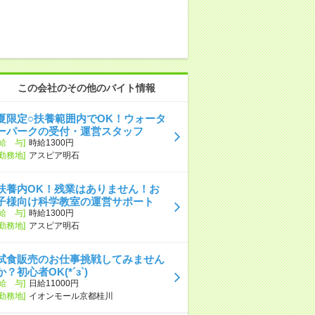
この会社のその他のバイト情報
夏限定○扶養範囲内でOK！ウォータ
ーパークの受付・運営スタッフ
[給 与]
時給1300円
[勤務地]
アスピア明石
扶養内OK！残業はありません！お
子様向け科学教室の運営サポート
[給 与]
時給1300円
[勤務地]
アスピア明石
試食販売のお仕事挑戦してみません
か？初心者OK(*´з`)
[給 与]
日給11000円
[勤務地]
イオンモール京都桂川