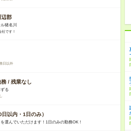
川辺郡
ール猪名川
会社です！
務日以外
務 / 残業なし
準ずる
し
0日以内・1日のみ）
を選んでいただけます！1日のみの勤務OK！