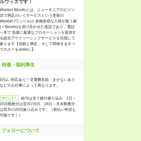
ルウッズです！
Wanbel Woodsとは、ニューギニアのピジン
語で満足のいくサービスという意味の
Wanbel (ワンベル)と多種多様な人材が集う森
(＝Woods)を掛け合わせた造語であり、電話
一本で 迅速に最適なプロモーションを提供す
る総合アウトソーシングサービスを目指して
参ります【信頼と満足、そして関係するすべ
ての人々をsmileに】
待遇・福利厚生
日払い対応あり！交通費支給、まかないあり
など※お仕事によって異なります。
給与は全て銀行振り込み 1日～
ポイント！
15日勤務分は翌月の5日、16日～月末勤務分
は翌月の20日振り込みです。（前払い申請も
可能です！）
フォローについて