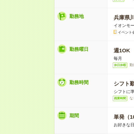
勤務地
兵庫県
イオンモ
イベント
勤務曜日
週1OK
毎月
勤
休日休暇
勤務時間
シフト勤
シフトに
な
残業時間
期間
単発（1
お好きな日