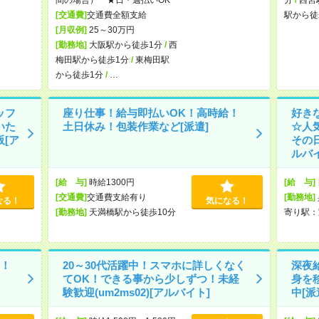
[交通費]
交通費全額支給
駅から徒
[月収例]
25～30万円
[勤務地]
大阪駅から徒歩1分
/
西
梅田駅から徒歩1分
/
東梅田駅
から徒歩1分
/
…
ッフ
座り仕事！給与即払いOK！高時給！
好き
いた
土日休み！包装作業など[派遣]
☆人
[ア
その
ルバイ
[給 与]
時給1300円
[給 与]
[交通費]
交通費支給有り
[勤務地]
なる！
気になる！
[勤務地]
天満橋駅から徒歩10分
寄り駅：
！
20～30代活躍中！スマホに詳しくなく
深夜
てOK！できる事から少しずつ！未経
身を
験歓迎(um2ms02)[アルバイト]
中[派