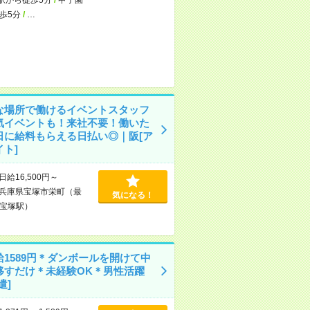
歩5分
/
…
な場所で働けるイベントスタッフ
気イベントも！来社不要！働いた
日に給料もらえる日払い◎｜阪[ア
ト]
日給16,500円～
兵庫県宝塚市栄町（最
気になる！
宝塚駅）
給1589円＊ダンボールを開けて中
移すだけ＊未経験OK＊男性活躍
遣]