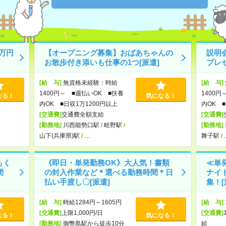
万円
【オープニング募集】おばあちゃんの
説明
お散歩付き添いも仕事の1つ[派遣]
プレ
[給 与]
無資格未経験：時給
[給 与]
1400円～ ■週払いOK ■扶養
1400円
なる！
気になる！
内OK ■日収1万1200円以上
内OK ■
[交通費]
交通費全額支給
[交通費]
[勤務地]
川西能勢口駅
/
畦野駅
/
[勤務地]
山下(兵庫県)駅
/
…
舞子駅
/
もく
《即日・単発勤務OK》大人気！書類
≪単
間
の封入作業など＊選べる勤務時間＊日
ナイ
払い手渡し〇[派遣]
集！[
[給 与]
時給1284円～1605円
[給 与]
[交通費]
上限1,000円/日
[交通費]
なる！
気になる！
[勤務地]
御幣島駅から徒歩10分
給