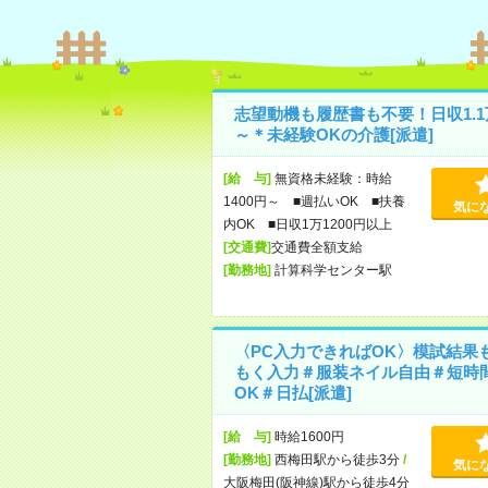
志望動機も履歴書も不要！日収1.1
～＊未経験OKの介護[派遣]
[給 与]
無資格未経験：時給
1400円～ ■週払いOK ■扶養
気に
内OK ■日収1万1200円以上
[交通費]
交通費全額支給
[勤務地]
計算科学センター駅
〈PC入力できればOK〉模試結果
もく入力＃服装ネイル自由＃短時
OK＃日払[派遣]
[給 与]
時給1600円
[勤務地]
西梅田駅から徒歩3分
/
気に
大阪梅田(阪神線)駅から徒歩4分