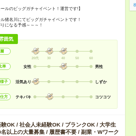
ールのビッグガチャイベント！運営です!】
ール猪名川にてビッグガチャイベントです！
がりになる予感～～～！
雰囲気
層
20代
30
40
50
60
比率
女性
男性
様子
活気あり
しずか
仕方
テキパキ
コツコツ
OK / 社会人未経験OK / ブランクOK / 大学生
 10名以上の大量募集 / 履歴書不要 / 副業・Wワーク