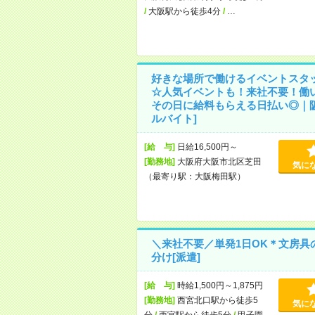
/
大阪駅から徒歩4分
/
…
好きな場所で働けるイベントスタ
☆人気イベントも！来社不要！働
その日に給料もらえる日払い◎｜阪
ルバイト]
[給 与]
日給16,500円～
[勤務地]
大阪府大阪市北区芝田
気に
（最寄り駅：大阪梅田駅）
＼来社不要／単発1日OK＊文房具
分け[派遣]
[給 与]
時給1,500円～1,875円
[勤務地]
西宮北口駅から徒歩5
気に
分
/
西宮駅から徒歩5分
/
甲子園