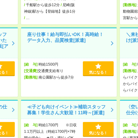
/
千船駅から徒歩12分
/
尼崎(阪
[勤務地]
神線)駅から【登録地】徒歩1分
動物園前
/
…
宮駅から
ッフ
座り仕事！給与即払いOK！高時給！
＼来
いた
データ入力、品質検査[派遣]
け[派
[ア
[給 与]
時給1500円
[給 与]
[交通費]
交通費支給有り
[勤務地]
なる！
気になる！
[勤務地]
南公園駅から徒歩7分
らバイク
からバイ
らバイク
の仕
≪子ども向けイベント≫補助スタッフ
〈空
募集！学生さん大歓迎！11時～[派遣]
仕分け
[給 与]
時給1700円 ※日収
[給 与]
1.1万円以上（時給1700円×7時
[勤務地]
なる！
気になる！
間の場合） ★日・週払いOK
分
/
西宮