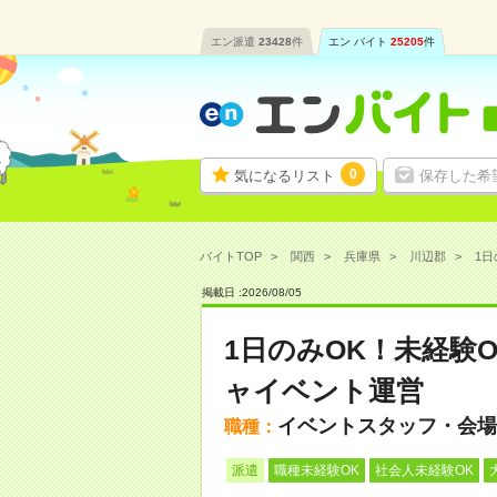
エン派遣
23428
件
エン バイト
25205
件
0
気になるリスト
保存した希
バイトTOP
関西
兵庫県
川辺郡
1日
掲載日 :
2026
/
08
/
05
1日のみOK！未経験
ャイベント運営
イベントスタッフ・会場
職種：
派遣
職種未経験OK
社会人未経験OK