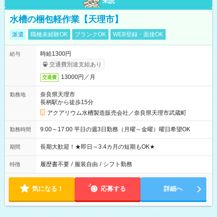
未読
水槽の梱包軽作業【天理市】
派遣
職種未経験OK
ブランクOK
WEB登録・面接OK
時給1300円
給与
交通費別途支給あり
13000円／月
交通費
奈良県天理市
勤務地
長柄駅から徒歩15分
アクアリウム水槽製造販売会社／奈良県天理市武蔵町
9:00～17:00 平日の週3日勤務（月曜～金曜）曜日希望OK
勤務時間
長期大歓迎！★即日～3.4カ月の短期もOK★
期間
履歴書不要
/
服装自由
/
シフト勤務
特徴
気になる！
応募する
詳細へ