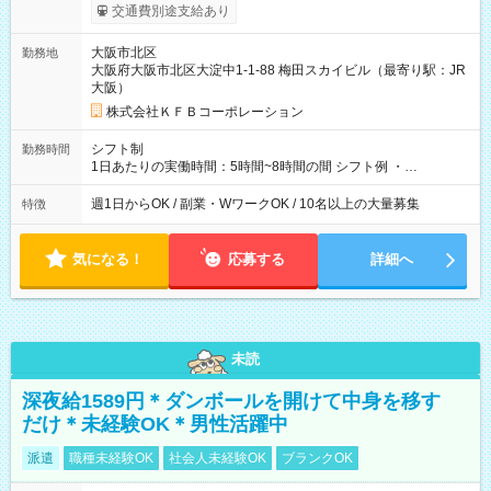
交通費別途支給あり
大阪市北区
勤務地
大阪府大阪市北区大淀中1-1-88 梅田スカイビル（最寄り駅：JR
大阪）
株式会社ＫＦＢコーポレーション
シフト制
勤務時間
1日あたりの実働時間：5時間~8時間の間 シフト例 ・
9:30~18:00 実働7.5時間 ・9:30~14:30 実働5時間 ・
16:00~21:30 実働5.5時間
週1日からOK / 副業・WワークOK / 10名以上の大量募集
特徴
気になる！
応募する
詳細へ
未読
深夜給1589円＊ダンボールを開けて中身を移す
だけ＊未経験OK＊男性活躍中
派遣
職種未経験OK
社会人未経験OK
ブランクOK