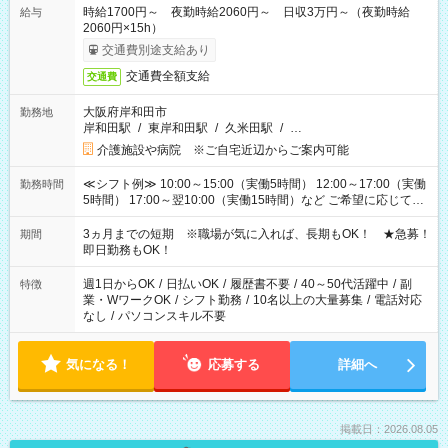
時給1700円～ 夜勤時給2060円～ 日収3万円～（夜勤時給
給与
2060円×15h）
交通費別途支給あり
交通費全額支給
交通費
大阪府岸和田市
勤務地
岸和田駅
/
東岸和田駅
/
久米田駅
/
…
介護施設や病院 ※ご自宅近辺からご案内可能
≪シフト例≫ 10:00～15:00（実働5時間） 12:00～17:00（実働
勤務時間
5時間） 17:00～翌10:00（実働15時間）など ご希望に応じて、
働く時間は調整できます！ お気軽に担当へ相談ください！
3ヵ月までの短期 ※職場が気に入れば、長期もOK！ ★急募！
期間
即日勤務もOK！
週1日からOK
/
日払いOK
/
履歴書不要
/
40～50代活躍中
/
副
特徴
業・WワークOK
/
シフト勤務
/
10名以上の大量募集
/
電話対応
なし
/
パソコンスキル不要
気になる！
応募する
詳細へ
掲載日：2026.08.05