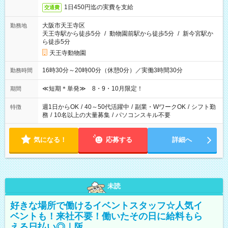
1日450円迄の実費を支給
交通費
大阪市天王寺区
勤務地
天王寺駅から徒歩5分
/
動物園前駅から徒歩5分
/
新今宮駅か
ら徒歩5分
天王寺動物園
16時30分～20時00分（休憩0分）／実働3時間30分
勤務時間
≪短期＊単発≫ 8・9・10月限定！
期間
週1日からOK
/
40～50代活躍中
/
副業・WワークOK
/
シフト勤
特徴
務
/
10名以上の大量募集
/
パソコンスキル不要
気になる！
応募する
詳細へ
未読
好きな場所で働けるイベントスタッフ☆人気イ
ベントも！来社不要！働いたその日に給料もら
える日払い◎｜阪