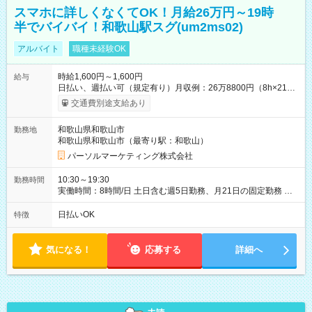
スマホに詳しくなくてOK！月給26万円～19時
半でバイバイ！和歌山駅スグ(um2ms02)
アルバイト
職種未経験OK
時給1,600円～1,600円
給与
日払い、週払い可（規定有り）月収例：26万8800円（8h×21
日） 【試用期間】試用期間なし
交通費別途支給あり
和歌山県和歌山市
勤務地
和歌山県和歌山市（最寄り駅：和歌山）
パーソルマーケティング株式会社
10:30～19:30
勤務時間
実働時間：8時間/日 土日含む週5日勤務、月21日の固定勤務 ※
実働8h/休憩1h勤務、残業ほぼ無し（5h/月）
日払いOK
特徴
気になる！
応募する
詳細へ