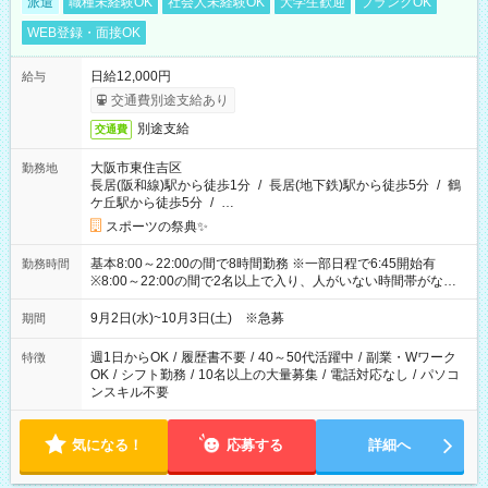
派遣
職種未経験OK
社会人未経験OK
大学生歓迎
ブランクOK
WEB登録・面接OK
日給12,000円
給与
交通費別途支給あり
別途支給
交通費
大阪市東住吉区
勤務地
長居(阪和線)駅から徒歩1分
/
長居(地下鉄)駅から徒歩5分
/
鶴
ケ丘駅から徒歩5分
/
…
スポーツの祭典✨
基本8:00～22:00の間で8時間勤務 ※一部日程で6:45開始有
勤務時間
※8:00～22:00の間で2名以上で入り、人がいない時間帯がない
ように相方と時間を分け合うイメージです
9月2日(水)~10月3日(土) ※急募
期間
週1日からOK
/
履歴書不要
/
40～50代活躍中
/
副業・Wワーク
特徴
OK
/
シフト勤務
/
10名以上の大量募集
/
電話対応なし
/
パソコ
ンスキル不要
気になる！
応募する
詳細へ