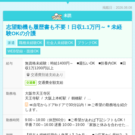
掲載日：2026.08.08
未読
志望動機も履歴書も不要！日収1.1万円～＊未経
験OKの介護
派遣
職種未経験OK
社会人未経験OK
ブランクOK
WEB登録・面接OK
無資格未経験：時給1400円～ ■週払いOK ■扶養内OK ■日
給与
収1万1200円以上
交通費別途支給あり
交通費全額支給
交通費
大阪市天王寺区
勤務地
天王寺駅
/
大阪上本町駅
/
鶴橋駅
/
…
≪自宅からドアtoドアで30分以内！≫ご希望の勤務地を紹介
します。
9:00～18:00（休憩60分） ■ご希望があれば下記シフトもOK！
勤務時間
早番 7:00～16:00 遅番 10:00～19:00 「家族と休みを合わせた
い」 「余裕を持って夕飯の準備がしたい」 「できれば残業はし
たくない」 など、ご希望を教えてくださいね。 ※Wワーク希望