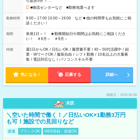
ら徒歩5分
/
…
■物流センターなど ■勤務地選べます
9:00～17:00 10:00～19:00 など ■ 他の時間帯もお気軽にご相
勤務時間
談ください！
単発1日～！ ★勤務開始日や期間はお気軽にご相談くださ
期間
い！ ＃8月～ ＃9月～
週1日からOK
/
日払いOK
/
履歴書不要
/
40～50代活躍中
/
副
特徴
業・WワークOK
/
服装自由
/
シフト勤務
/
10名以上の大量募
集
/
電話対応なし
/
パソコンスキル不要
気になる！
応募する
詳細へ
掲載日：2026.08.08
未読
＼空いた時間で働く！／日払いOK×1勤務3万円
も可！施設での見回りなど
派遣
ブランクOK
WEB登録・面接OK