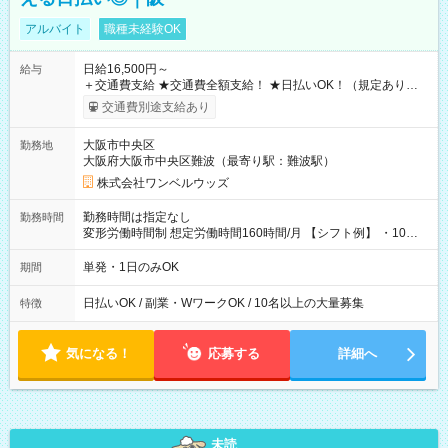
アルバイト
職種未経験OK
日給16,500円～
給与
＋交通費支給 ★交通費全額支給！ ★日払いOK！（規定あり） ┗
働いたその日に現金GET♪ お仕事後はコンビニATMから 日払
交通費別途支給あり
い分を引き落とせます！ 【試用期間】試用期間なし
大阪市中央区
勤務地
大阪府大阪市中央区難波（最寄り駅：難波駅）
株式会社ワンベルウッズ
勤務時間は指定なし
勤務時間
変形労働時間制 想定労働時間160時間/月 【シフト例】 ・10：
00～20：00
単発・1日のみOK
期間
日払いOK / 副業・WワークOK / 10名以上の大量募集
特徴
気になる！
応募する
詳細へ
未読