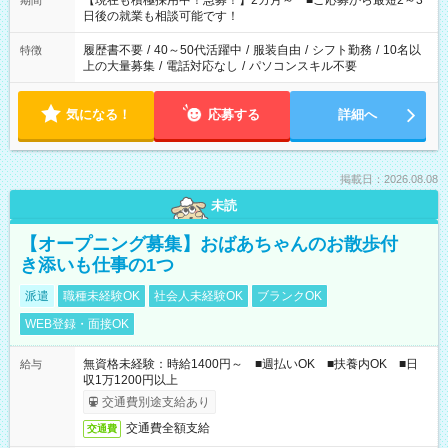
【現在も積極採用中！急募！】2カ月～ ■ご応募から最短2～3
期間
の方へ 今ご覧のお仕事で希望する勤務時間と、もう1つのお仕事
日後の就業も相談可能です！
の勤務時間。 合計で週40時間を超える場合は応募できません。
履歴書不要
/
40～50代活躍中
/
服装自由
/
シフト勤務
/
10名以
特徴
上の大量募集
/
電話対応なし
/
パソコンスキル不要
気になる！
応募する
詳細へ
掲載日：2026.08.08
未読
【オープニング募集】おばあちゃんのお散歩付
き添いも仕事の1つ
派遣
職種未経験OK
社会人未経験OK
ブランクOK
WEB登録・面接OK
無資格未経験：時給1400円～ ■週払いOK ■扶養内OK ■日
給与
収1万1200円以上
交通費別途支給あり
交通費全額支給
交通費