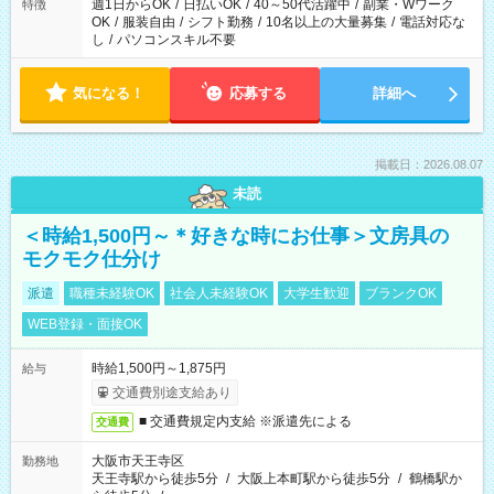
週1日からOK
/
日払いOK
/
40～50代活躍中
/
副業・Wワーク
特徴
OK
/
服装自由
/
シフト勤務
/
10名以上の大量募集
/
電話対応な
し
/
パソコンスキル不要
気になる！
応募する
詳細へ
掲載日：2026.08.07
未読
＜時給1,500円～＊好きな時にお仕事＞文房具の
モクモク仕分け
派遣
職種未経験OK
社会人未経験OK
大学生歓迎
ブランクOK
WEB登録・面接OK
時給1,500円～1,875円
給与
交通費別途支給あり
■ 交通費規定内支給 ※派遣先による
交通費
大阪市天王寺区
勤務地
天王寺駅から徒歩5分
/
大阪上本町駅から徒歩5分
/
鶴橋駅か