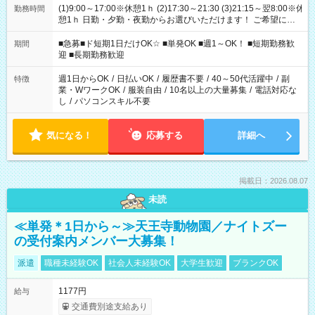
(1)9:00～17:00※休憩1ｈ (2)17:30～21:30 (3)21:15～翌8:00※休
勤務時間
憩1ｈ 日勤・夕勤・夜勤からお選びいただけます！ ご希望に合
わせて働けるお仕事です(*^^*) 【その他選べる勤務時間】 8-17
時/9-17時/9-18時/10-18時/11-21時/18-22時/20-翌4時/21-翌5
■急募■ド短期1日だけOK☆ ■単発OK ■週1～OK！ ■短期勤務歓
期間
時/22-翌6時/0-翌8時 ご自身のご都合で選んで頂ける完全自由シ
迎 ■長期勤務歓迎
フト！
週1日からOK
/
日払いOK
/
履歴書不要
/
40～50代活躍中
/
副
特徴
業・WワークOK
/
服装自由
/
10名以上の大量募集
/
電話対応な
し
/
パソコンスキル不要
気になる！
応募する
詳細へ
掲載日：2026.08.07
未読
≪単発＊1日から～≫天王寺動物園／ナイトズー
の受付案内メンバー大募集！
派遣
職種未経験OK
社会人未経験OK
大学生歓迎
ブランクOK
1177円
給与
交通費別途支給あり