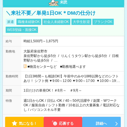
未読
＼来社不要／単発1日OK＊DMの仕分け
派遣
職種未経験OK
社会人未経験OK
大学生歓迎
ブランクOK
WEB登録・面接OK
時給1,500円～1,875円
給与
大阪府泉佐野市
勤務地
泉佐野駅から徒歩5分
/
りんくうタウン駅から徒歩5分
/
日根
野駅から徒歩5分
/
…
■物流センターなど ■勤務地選べます
【1日3時間～も相談OK!】午前中のみや18時以降などのシフト
勤務時間
あり！ シフト例 ▼9:00～12:00 ▼9:00～17:00 ▼10:00～19:00
▼18:00～21:00
1日だけの単発OK！＃8月～ ＃9月～
期間
週1日からOK
/
日払いOK
/
40～50代活躍中
/
副業・Wワーク
特徴
OK
/
服装自由
/
シフト勤務
/
10名以上の大量募集
/
電話対応な
し
/
パソコンスキル不要
気になる！
応募する
詳細へ