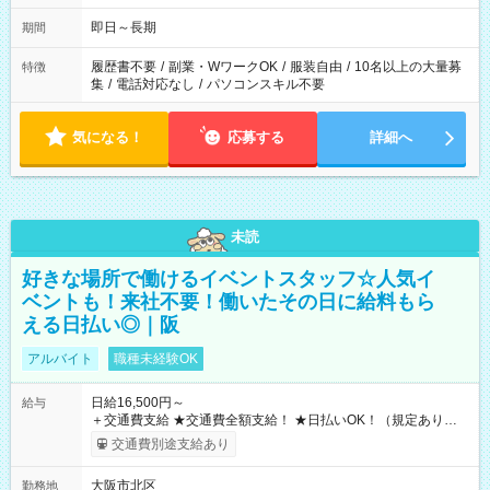
日～長期安定 スタート日は相談可能！ 勤務日／月～金の週4日
～でOK！
即日～長期
期間
履歴書不要
/
副業・WワークOK
/
服装自由
/
10名以上の大量募
特徴
集
/
電話対応なし
/
パソコンスキル不要
気になる！
応募する
詳細へ
未読
好きな場所で働けるイベントスタッフ☆人気イ
ベントも！来社不要！働いたその日に給料もら
える日払い◎｜阪
アルバイト
職種未経験OK
日給16,500円～
給与
＋交通費支給 ★交通費全額支給！ ★日払いOK！（規定あり） ┗
働いたその日に現金GET♪ お仕事後はコンビニATMから 日払
交通費別途支給あり
い分を引き落とせます！ 【試用期間】試用期間なし
大阪市北区
勤務地