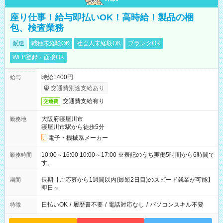
座り仕事！給与即払いOK！高時給！製品の梱
包、検査業務
派遣
職種未経験OK
社会人未経験OK
ブランクOK
WEB登録・面接OK
時給1400円
給与
交通費別途支給あり
交通費支給有り
交通費
大阪府寝屋川市
勤務地
寝屋川市駅から徒歩5分
電子・機械系メーカー
10:00～16:00 10:00～17:00 ※表記のうち実働5時間から6時間で
勤務時間
す。
長期【ご応募から1週間以内(最短2日目)のスピード就業が可能】
期間
即日～
日払いOK
/
履歴書不要
/
電話対応なし
/
パソコンスキル不要
特徴