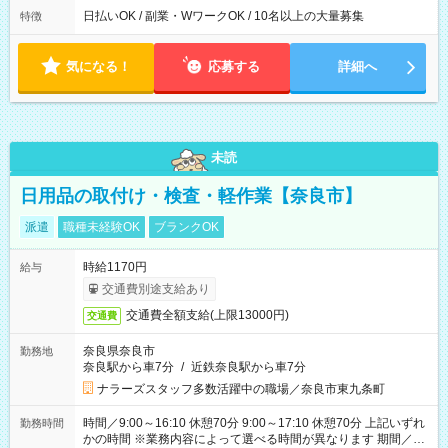
日払いOK / 副業・WワークOK / 10名以上の大量募集
特徴
気になる！
応募する
詳細へ
未読
日用品の取付け・検査・軽作業【奈良市】
派遣
職種未経験OK
ブランクOK
時給1170円
給与
交通費別途支給あり
交通費全額支給(上限13000円)
交通費
奈良県奈良市
勤務地
奈良駅から車7分
/
近鉄奈良駅から車7分
ナラーズスタッフ多数活躍中の職場／奈良市東九条町
時間／9:00～16:10 休憩70分 9:00～17:10 休憩70分 上記いずれ
勤務時間
かの時間 ※業務内容によって選べる時間が異なります 期間／即