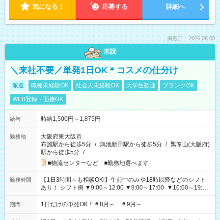
気になる！
応募する
詳細へ
掲載日：2026.08.08
未読
＼来社不要／単発1日OK＊コスメの仕分け
派遣
職種未経験OK
社会人未経験OK
大学生歓迎
ブランクOK
WEB登録・面接OK
時給1,500円～1,875円
給与
大阪府東大阪市
勤務地
布施駅から徒歩5分
/
鴻池新田駅から徒歩5分
/
瓢箪山(大阪府)
駅から徒歩5分
/
…
■物流センターなど ■勤務地選べます
【1日3時間～も相談OK!】午前中のみや18時以降などのシフト
勤務時間
あり！ シフト例 ▼9:00～12:00 ▼9:00～17:00 ▼10:00～19:00
▼18:00～21:00
1日だけの単発OK！＃8月～ ＃9月～
期間