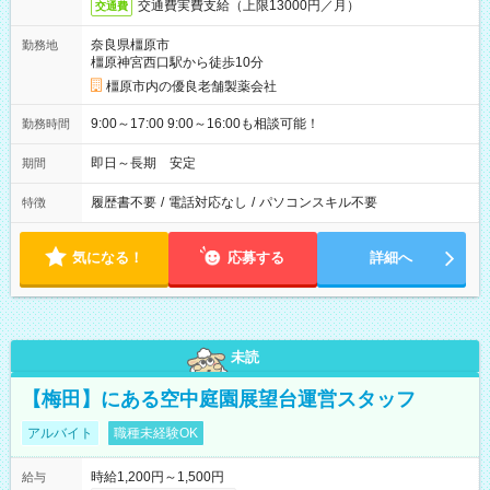
交通費実費支給（上限13000円／月）
交通費
奈良県橿原市
勤務地
橿原神宮西口駅から徒歩10分
橿原市内の優良老舗製薬会社
9:00～17:00 9:00～16:00も相談可能！
勤務時間
即日～長期 安定
期間
履歴書不要
/
電話対応なし
/
パソコンスキル不要
特徴
気になる！
応募する
詳細へ
未読
【梅田】にある空中庭園展望台運営スタッフ
アルバイト
職種未経験OK
時給1,200円～1,500円
給与