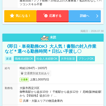
服装自由
/
シフト勤務
/
10名以上の大量募集
/
電話対応なし
/
パ
ソコンスキル不要
気になる！
応募する
詳細へ
掲載日：2026.07.30
未読
《即日・単発勤務OK》大人気！書類の封入作業
など＊選べる勤務時間＊日払い手渡し〇
派遣
職種未経験OK
社会人未経験OK
大学生歓迎
ブランクOK
時給1284円～1605円
給与
交通費別途支給あり
上限1,000円/日
交通費
大阪市西淀川区
勤務地
御幣島駅から徒歩10分
/
千船駅から徒歩12分
/
尼崎(阪神線)駅
から【登録地】徒歩1分
/
…
兵庫・大阪エリアの物流倉庫内