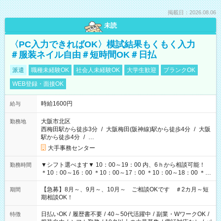
掲載日：2026.08.06
未読
〈PC入力できればOK〉模試結果もくもく入力
＃服装ネイル自由＃短時間OK＃日払
派遣
職種未経験OK
社会人未経験OK
大学生歓迎
ブランクOK
WEB登録・面接OK
時給1600円
給与
大阪市北区
勤務地
西梅田駅から徒歩3分
/
大阪梅田(阪神線)駅から徒歩4分
/
大阪
駅から徒歩4分
/
…
大手事務センター
▼シフト選べます▼ 10：00～19：00 内、6ｈから相談可能！
勤務時間
＊10：00～16：00 ＊10：00～17：00 ＊10：00～18：00 ＊
11：00～19：00 ＊12：00～19：00 ＊13：00～19：00
【急募】8月～、9月～、10月～ ご相談OKです ＃2カ月～短
期間
期相談OK！
日払いOK
/
履歴書不要
/
40～50代活躍中
/
副業・WワークOK
/
特徴