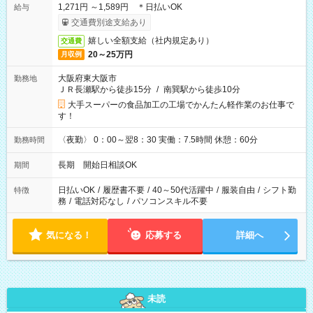
1,271円 ～1,589円 ＊日払いOK
給与
交通費別途支給あり
嬉しい全額支給（社内規定あり）
交通費
20～25万円
月収例
大阪府東大阪市
勤務地
ＪＲ長瀬駅から徒歩15分
/
南巽駅から徒歩10分
大手スーパーの食品加工の工場でかんたん軽作業のお仕事で
す！
〈夜勤〉 0：00～翌8：30 実働：7.5時間 休憩：60分
勤務時間
長期 開始日相談OK
期間
日払いOK
/
履歴書不要
/
40～50代活躍中
/
服装自由
/
シフト勤
特徴
務
/
電話対応なし
/
パソコンスキル不要
気になる！
応募する
詳細へ
未読