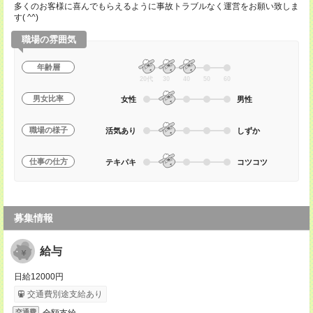
多くのお客様に喜んでもらえるように事故トラブルなく運営をお願い致しま
す( ^^)
職場の雰囲気
年齢層
20代
30
40
50
60
男女比率
女性
男性
職場の様子
活気あり
しずか
仕事の仕方
テキパキ
コツコツ
募集情報
給与
日給12000円
交通費別途支給あり
全額支給
交通費