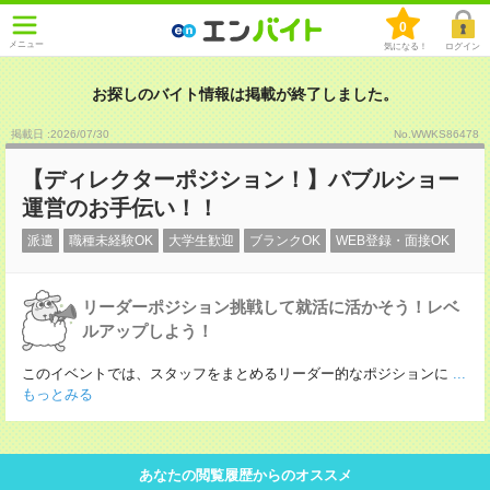
0
メニュー
気になる！
ログイン
お探しのバイト情報は掲載が終了しました。
掲載日 :2026
/
07
/
30
No.WWKS86478
【ディレクターポジション！】バブルショー
運営のお手伝い！！
派遣
職種未経験OK
大学生歓迎
ブランクOK
WEB登録・面接OK
リーダーポジション挑戦して就活に活かそう！レベ
ルアップしよう！
このイベントでは、スタッフをまとめるリーダー的なポジションに
...
もっとみる
あなたの閲覧履歴からのオススメ