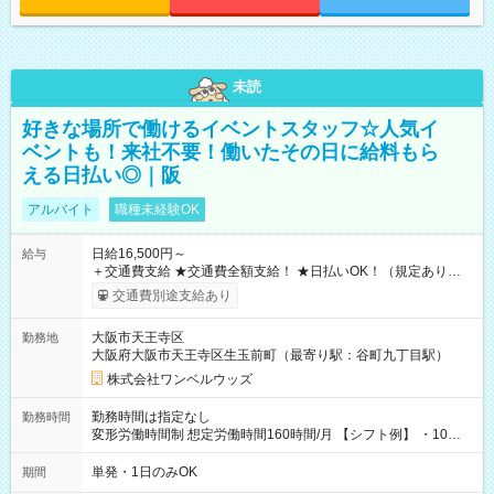
未読
好きな場所で働けるイベントスタッフ☆人気イ
ベントも！来社不要！働いたその日に給料もら
える日払い◎｜阪
アルバイト
職種未経験OK
日給16,500円～
給与
＋交通費支給 ★交通費全額支給！ ★日払いOK！（規定あり） ┗
働いたその日に現金GET♪ お仕事後はコンビニATMから 日払
交通費別途支給あり
い分を引き落とせます！ 【試用期間】試用期間なし
大阪市天王寺区
勤務地
大阪府大阪市天王寺区生玉前町（最寄り駅：谷町九丁目駅）
株式会社ワンベルウッズ
勤務時間は指定なし
勤務時間
変形労働時間制 想定労働時間160時間/月 【シフト例】 ・10：
00～20：00
単発・1日のみOK
期間