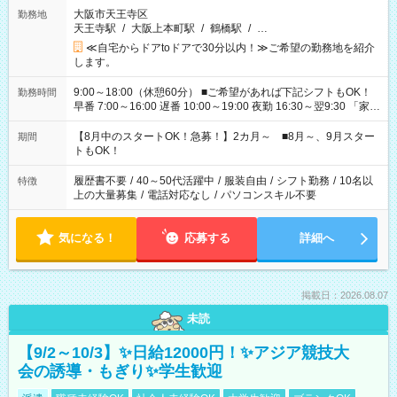
大阪市天王寺区
勤務地
天王寺駅
/
大阪上本町駅
/
鶴橋駅
/
…
≪自宅からドアtoドアで30分以内！≫ご希望の勤務地を紹介
します。
9:00～18:00（休憩60分） ■ご希望があれば下記シフトもOK！
勤務時間
早番 7:00～16:00 遅番 10:00～19:00 夜勤 16:30～翌9:30 「家族
と休みを合わせたい」 「余裕を持って夕飯の準備がしたい」
「できれば残業はしたくない」 など、ご希望を教えてください
【8月中のスタートOK！急募！】2カ月～ ■8月～、9月スター
期間
ね。 ※Wワーク希望の方へ 今ご覧のお仕事で希望する勤務時間
トもOK！
と、もう1つのお仕事の勤務時間。 合計で週40時間を超える場
合は応募できません。
履歴書不要
/
40～50代活躍中
/
服装自由
/
シフト勤務
/
10名以
特徴
上の大量募集
/
電話対応なし
/
パソコンスキル不要
気になる！
応募する
詳細へ
掲載日：2026.08.07
未読
【9/2～10/3】✨日給12000円！✨アジア競技大
会の誘導・もぎり✨学生歓迎