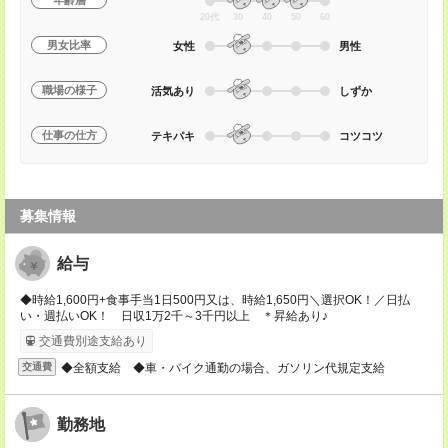
年齢層
20代
30
40
50
60
男女比率
女性
男性
職場の様子
活気あり
しずか
仕事の仕方
テキパキ
コツコツ
募集情報
給与
◆時給1,600円+食事手当1日500円又は、時給1,650円＼選択OK！／日払
い・週払いOK！ 日収1万2千～3千円以上 ＊昇給あり♪
交通費別途支給あり
◆全額支給 ◆車・バイク通勤の場合、ガソリン代規定支給
交通費
勤務地