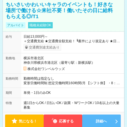
ちいさいかわいいキャラのイベントも！好きな
場所で働ける☆来社不要！働いたその日に給料
もらえる◎/T1
アルバイト
職種未経験OK
日給13,000円～
給与
＋交通費支給 ★交通費全額支給！ ┗案件により規定あり ★日払
いOK！（規定あり） ┗働いたその日に現金GET♪ お仕事後はコ
交通費別途支給あり
ンビニATMから 日払い分を引き落とせます！ 【試用期間】試
用期間なし
横浜市港北区
勤務地
神奈川県横浜市港北区（最寄り駅：新横浜駅）
株式会社ワンベルウッズ
勤務時間は指定なし
勤務時間
変形労働時間制 想定労働時間160時間/月 【シフト例】 ・8：00
～21：00
単発・1日のみOK
期間
週1日からOK / 日払いOK / 副業・WワークOK / 10名以上の大量
特徴
募集
気になる！
応募する
詳細へ