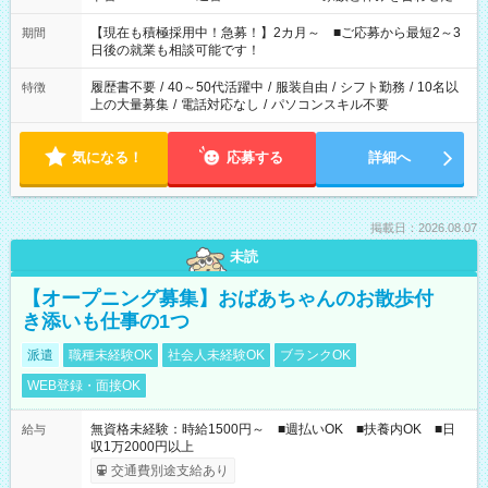
い」 「余裕を持って夕飯の準備がしたい」 「できれば残業はし
たくない」 など、ご希望を教えてくださいね。 ※Wワーク希望
【現在も積極採用中！急募！】2カ月～ ■ご応募から最短2～3
期間
の方へ 今ご覧のお仕事で希望する勤務時間と、もう1つのお仕事
日後の就業も相談可能です！
の勤務時間。 合計で週40時間を超える場合は応募できません。
履歴書不要
/
40～50代活躍中
/
服装自由
/
シフト勤務
/
10名以
特徴
上の大量募集
/
電話対応なし
/
パソコンスキル不要
気になる！
応募する
詳細へ
掲載日：2026.08.07
未読
【オープニング募集】おばあちゃんのお散歩付
き添いも仕事の1つ
派遣
職種未経験OK
社会人未経験OK
ブランクOK
WEB登録・面接OK
無資格未経験：時給1500円～ ■週払いOK ■扶養内OK ■日
給与
収1万2000円以上
交通費別途支給あり