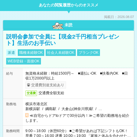
あなたの閲覧履歴からのオススメ
掲載日：2026.08.07
未読
説明会参加で全員に【現金2千円相当プレゼン
ト】生活のお手伝い
派遣
職種未経験OK
社会人未経験OK
ブランクOK
WEB登録・面接OK
無資格未経験：時給1500円～ ■週払いOK ■扶養内OK ■日
給与
収1万2000円以上
交通費別途支給あり
交通費全額支給
交通費
横浜市港北区
勤務地
新横浜駅
/
綱島駅
/
大倉山(神奈川県)駅
/
…
≪自宅からドアtoドアで30分以内！≫ご希望の勤務地を紹介
します。
9:00～18:00（休憩60分） ■ご希望があれば下記シフトもOK！
勤務時間
早番 7:00～16:00 遅番 10:00～19:00 「家族と休みを合わせた