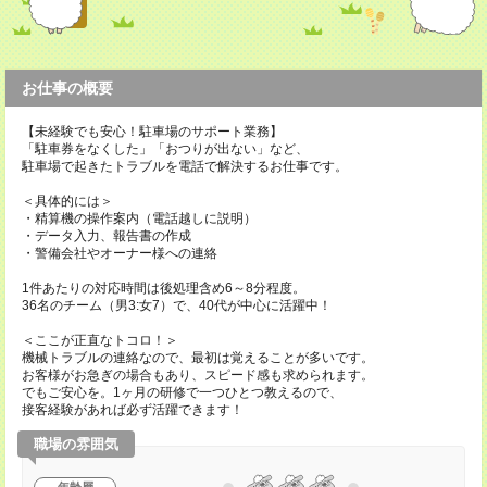
お仕事の概要
【未経験でも安心！駐車場のサポート業務】
「駐車券をなくした」「おつりが出ない」など、
駐車場で起きたトラブルを電話で解決するお仕事です。
＜具体的には＞
・精算機の操作案内（電話越しに説明）
・データ入力、報告書の作成
・警備会社やオーナー様への連絡
1件あたりの対応時間は後処理含め6～8分程度。
36名のチーム（男3:女7）で、40代が中心に活躍中！
＜ここが正直なトコロ！＞
機械トラブルの連絡なので、最初は覚えることが多いです。
お客様がお急ぎの場合もあり、スピード感も求められます。
でもご安心を。1ヶ月の研修で一つひとつ教えるので、
接客経験があれば必ず活躍できます！
職場の雰囲気