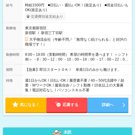
時給1500円 ■日払い・週払いOK！(規定あり) ■現金日払いも
給与
OK(規定あり)
交通費別途支給あり
東京都新宿区
勤務地
新宿駅
/
新宿三丁目駅
大手物流会社（年齢不問／「無理なく続けられる」と好評の
職場です！）
9:00～18:00（実動8時間） 希望の時間帯を選べます！ ＜シフト
勤務時間
例＞ ・8：30～12：00 ・10：00～19：00 ・17：00～22：00
・13：00～22：00 ・22：00～翌6：00 など
【急募】即日スタートＯＫ！ 単発1日のみから働けます。
期間
週1日からOK
/
日払いOK
/
履歴書不要
/
40～50代活躍中
/
副
特徴
業・WワークOK
/
服装自由
/
シフト勤務
/
10名以上の大量募
集
/
電話対応なし
/
パソコンスキル不要
気になる！
応募する
詳細へ
未読