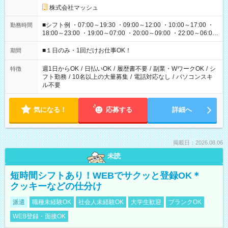
株式会社マッシュ
■シフト例 ・07:00～19:30 ・09:00～12:00 ・10:00～17:00 ・
勤務時間
18:00～23:00 ・19:00～07:00 ・20:00～09:00 ・22:00～06:00
etc ★最短で3時間で5,120円のお仕事から 15時間で2万円近く稼
げるお仕事も！ ご希望のお時間に合わせてご紹介！ ※シフトは
■１日のみ・1回だけお仕事OK！
期間
現場によって異なります。 ※勿論、休憩時間はあるのでご安心
ください！
週1日からOK
/
日払いOK
/
履歴書不要
/
副業・WワークOK
/
シ
特徴
フト勤務
/
10名以上の大量募集
/
電話対応なし
/
パソコンスキ
ル不要
気になる！
応募する
詳細へ
掲載日：2026.08.06
未読
短時間シフトあり！WEBでサクッと登録OK＊
クッキーなどの仕分け
派遣
職種未経験OK
社会人未経験OK
大学生歓迎
ブランクOK
WEB登録・面接OK