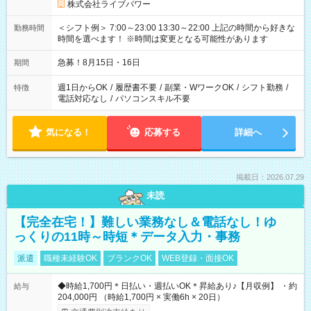
株式会社ライブパワー
＜シフト例＞ 7:00～23:00 13:30～22:00 上記の時間から好きな
勤務時間
時間を選べます！ ※時間は変更となる可能性があります
急募！8月15日・16日
期間
週1日からOK
/
履歴書不要
/
副業・WワークOK
/
シフト勤務
/
特徴
電話対応なし
/
パソコンスキル不要
気になる！
応募する
詳細へ
掲載日：2026.07.29
未読
【完全在宅！】難しい業務なし＆電話なし！ゆ
っくりの11時～時短＊データ入力・事務
派遣
職種未経験OK
ブランクOK
WEB登録・面接OK
◆時給1,700円＊日払い・週払いOK＊昇給あり♪【月収例】 ・約
給与
204,000円 （時給1,700円 × 実働6h × 20日）