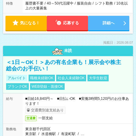
履歴書不要
/
40～50代活躍中
/
服装自由
/
シフト勤務
/
10名以
特徴
上の大量募集
気になる！
応募する
詳細へ
掲載日：2026.08.07
未読
＜1日～OK！＞あの有名企業も！展示会や株主
総会のお手伝い！
アルバイト
職種未経験OK
社会人未経験OK
大学生歓迎
ブランクOK
WEB登録・面接OK
■日給16,840円～ ■日払いOK ■実働3時間5,120円のお仕事あ
給与
ります！
交通費別途支給あり
一部支給
交通費
東京都千代田区
勤務地
東京駅
/
水道橋駅
/
有楽町駅
/
…