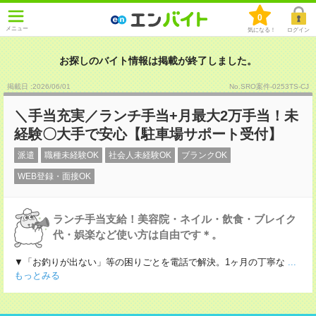
0
メニュー
気になる！
ログイン
お探しのバイト情報は掲載が終了しました。
掲載日 :2026
/
06
/
01
No.SRO案件-0253TS-CJ
＼手当充実／ランチ手当+月最大2万手当！未
経験〇大手で安心【駐車場サポート受付】
派遣
職種未経験OK
社会人未経験OK
ブランクOK
WEB登録・面接OK
ランチ手当支給！美容院・ネイル・飲食・ブレイク
代・娯楽など使い方は自由です＊。
▼「お釣りが出ない」等の困りごとを電話で解決。1ヶ月の丁寧な
...
もっとみる