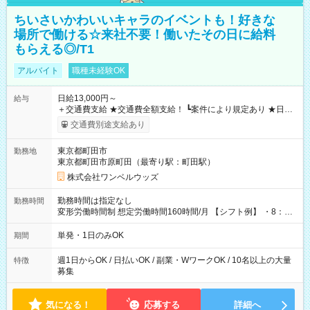
ちいさいかわいいキャラのイベントも！好きな
場所で働ける☆来社不要！働いたその日に給料
もらえる◎/T1
アルバイト
職種未経験OK
日給13,000円～
給与
＋交通費支給 ★交通費全額支給！ ┗案件により規定あり ★日払
いOK！（規定あり） ┗働いたその日に現金GET♪ お仕事後はコ
交通費別途支給あり
ンビニATMから 日払い分を引き落とせます！ 【試用期間】試
用期間なし
東京都町田市
勤務地
東京都町田市原町田（最寄り駅：町田駅）
株式会社ワンベルウッズ
勤務時間は指定なし
勤務時間
変形労働時間制 想定労働時間160時間/月 【シフト例】 ・8：00
～21：00
単発・1日のみOK
期間
週1日からOK / 日払いOK / 副業・WワークOK / 10名以上の大量
特徴
募集
気になる！
応募する
詳細へ