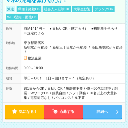
マホの充電を繋げるだけ！
派遣
職種未経験OK
社会人未経験OK
大学生歓迎
ブランクOK
WEB登録・面接OK
時給1414円～ ▼日払いOK（規定あり） ■初勤務手当あり
給与
※規定による
東京都新宿区
勤務地
新宿駅から徒歩
/
新宿三丁目駅から徒歩
/
高田馬場駅から徒歩
/
…
物流企業
9:00～18:00
勤務時間
即日～OK！ 1日～働けます＾＾（規定あり）
期間
週1日からOK
/
日払いOK
/
履歴書不要
/
40～50代活躍中
/
副
特徴
業・WワークOK
/
服装自由
/
シフト勤務
/
10名以上の大量募
集
/
電話対応なし
/
パソコンスキル不要
気になる！
応募する
詳細へ