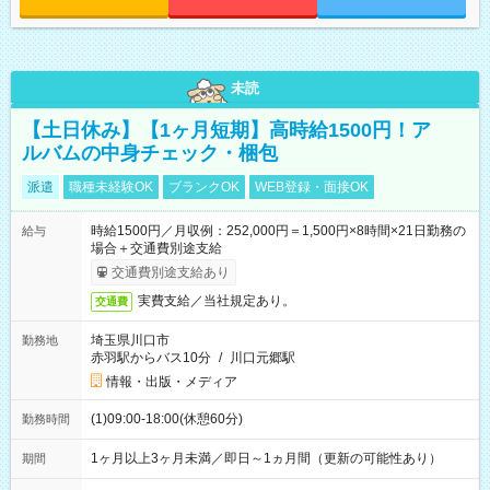
未読
【土日休み】【1ヶ月短期】高時給1500円！ア
ルバムの中身チェック・梱包
派遣
職種未経験OK
ブランクOK
WEB登録・面接OK
時給1500円／月収例：252,000円＝1,500円×8時間×21日勤務の
給与
場合＋交通費別途支給
交通費別途支給あり
実費支給／当社規定あり。
交通費
埼玉県川口市
勤務地
赤羽駅からバス10分
/
川口元郷駅
情報・出版・メディア
(1)09:00-18:00(休憩60分)
勤務時間
1ヶ月以上3ヶ月未満／即日～1ヵ月間（更新の可能性あり）
期間