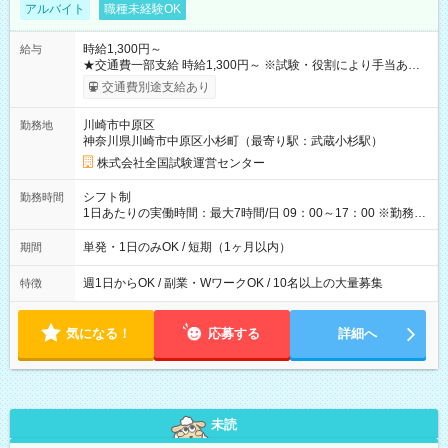
アルバイト
職種未経験OK
時給1,300円～
給与
★交通費一部支給 時給1,300円～ ※試験・役割により手当あり
※勤務回数により昇給あり 【即給（前払い）オプションあ
交通費別途支給あり
り！】 希望される場合、勤務から1週間ほどで給与の一部を受け
取れます。 ※手数料418円がかかります。 【過去試験日の収入
川崎市中原区
勤務地
例】 ・河合塾模擬試験 8:30～17:30（休憩1時間） 時給1,300円
神奈川県川崎市中原区小杉町（最寄り駅：武蔵小杉駅）
×8時間＝日収10,400円＋交通費 ※当日の役割により時給＋100
円の場合あり ・国家試験 7:00～13:30（休憩なし） 時給1,300
株式会社全国試験運営センター
円（役割手当＋100円）×6時間＝日収8,400円＋交通費 【試用期
間】試用期間なし
シフト制
勤務時間
1日あたりの実働時間：最大7時間/日 09：00～17：00 ※勤務時
間は 試験により異なります。
単発・1日のみOK / 短期（1ヶ月以内）
期間
週1日からOK / 副業・WワークOK / 10名以上の大量募集
特徴
気になる！
応募する
詳細へ
未読