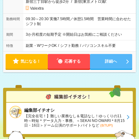
新宿三丁目駅から徒歩2分
/
新宿(東京メトロ)駅
Valextra
09:30～20:30 実働7.5時間／休憩1.5時間 営業時間に合わせた
勤務時間
シフト制
3か月程度の短期予定 ※開始日はお気軽にご相談ください
期間
副業・WワークOK
/
シフト勤務
/
パソコンスキル不要
特徴
気になる！
応募する
詳細へ
編集部イチオシ
【完全在宅！】難しい業務なし＆電話なし！ゆっくりの11
時～時短＊データ入力・事務、＜SEKAI NO OWARI＊8月15
日・16日＞ドーム公演のサポートバイトなど
(8/7UP!)