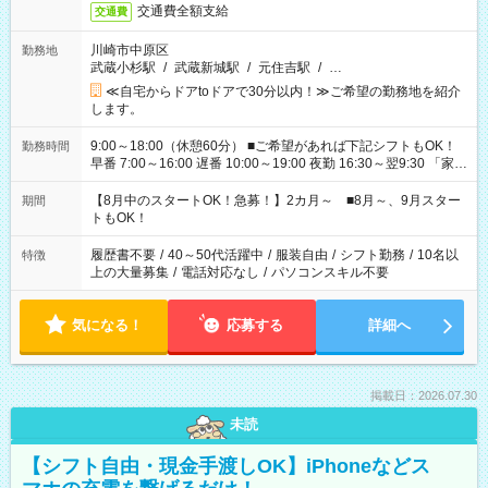
交通費全額支給
交通費
川崎市中原区
勤務地
武蔵小杉駅
/
武蔵新城駅
/
元住吉駅
/
…
≪自宅からドアtoドアで30分以内！≫ご希望の勤務地を紹介
します。
9:00～18:00（休憩60分） ■ご希望があれば下記シフトもOK！
勤務時間
早番 7:00～16:00 遅番 10:00～19:00 夜勤 16:30～翌9:30 「家族
と休みを合わせたい」 「余裕を持って夕飯の準備がしたい」
「できれば残業はしたくない」 など、ご希望を教えてください
【8月中のスタートOK！急募！】2カ月～ ■8月～、9月スター
期間
ね。 ※Wワーク希望の方へ 今ご覧のお仕事で希望する勤務時間
トもOK！
と、もう1つのお仕事の勤務時間。 合計で週40時間を超える場
合は応募できません。
履歴書不要
/
40～50代活躍中
/
服装自由
/
シフト勤務
/
10名以
特徴
上の大量募集
/
電話対応なし
/
パソコンスキル不要
気になる！
応募する
詳細へ
掲載日：2026.07.30
未読
【シフト自由・現金手渡しOK】iPhoneなどス