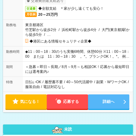
交通費別途支給あり
◆全額支給 ＊家が少し遠くても安心！
交通費
20～25万円
月収例
東京都港区
勤務地
竹芝駅から徒歩2分
/
浜松町駅から徒歩4分
/
大門(東京都)駅か
ら徒歩5分
/
…
◆港区にある情報セキュリティ企業◆
◆11：00～18：30のうち実働6時間、休憩60分 ※11：00～18：
勤務時間
00 または 11：30～18：30 。*。ブランクOK！。*。 例え
ば前職が、 在宅/財団法人/事務/コールセンター/受付/販売/カフェ
スタッフ スイーツ販売/ホテルフロント/化粧品販売/など 様々な
＜急募＞即日～長期／8月～9月～も相談OK！応募から最短即日
期間
業界から入社して活躍されています♪
には選考案内♪
日払いOK
/
履歴書不要
/
40～50代活躍中
/
副業・WワークOK
/
特徴
服装自由
/
電話対応なし
気になる！
応募する
詳細へ
未読