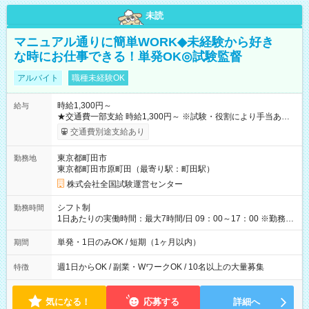
未読
マニュアル通りに簡単WORK◆未経験から好き
な時にお仕事できる！単発OK◎試験監督
アルバイト
職種未経験OK
時給1,300円～
給与
★交通費一部支給 時給1,300円～ ※試験・役割により手当あり
※勤務回数により昇給あり 【即給（前払い）オプションあ
交通費別途支給あり
り！】 希望される場合、勤務から1週間ほどで給与の一部を受け
取れます。 ※手数料418円がかかります。 【過去試験日の収入
東京都町田市
勤務地
例】 ・河合塾模擬試験 8:30～17:30（休憩1時間） 時給1,300円
東京都町田市原町田（最寄り駅：町田駅）
×8時間＝日収10,400円＋交通費 ※当日の役割により時給＋100
円の場合あり ・国家試験 7:00～13:30（休憩なし） 時給1,300
株式会社全国試験運営センター
円（役割手当＋100円）×6時間＝日収8,400円＋交通費 【試用期
間】試用期間なし
シフト制
勤務時間
1日あたりの実働時間：最大7時間/日 09：00～17：00 ※勤務時
間は 試験により異なります。
単発・1日のみOK / 短期（1ヶ月以内）
期間
週1日からOK / 副業・WワークOK / 10名以上の大量募集
特徴
気になる！
応募する
詳細へ