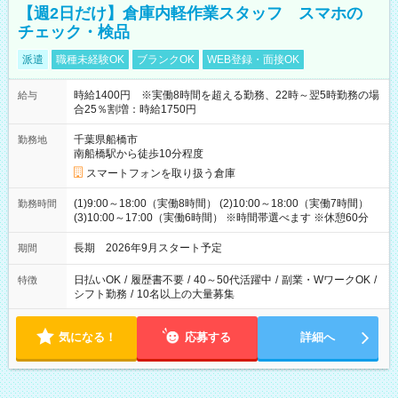
【週2日だけ】倉庫内軽作業スタッフ スマホの
チェック・検品
派遣
職種未経験OK
ブランクOK
WEB登録・面接OK
時給1400円 ※実働8時間を超える勤務、22時～翌5時勤務の場
給与
合25％割増：時給1750円
千葉県船橋市
勤務地
南船橋駅から徒歩10分程度
スマートフォンを取り扱う倉庫
(1)9:00～18:00（実働8時間） (2)10:00～18:00（実働7時間）
勤務時間
(3)10:00～17:00（実働6時間） ※時間帯選べます ※休憩60分
長期 2026年9月スタート予定
期間
日払いOK
/
履歴書不要
/
40～50代活躍中
/
副業・WワークOK
/
特徴
シフト勤務
/
10名以上の大量募集
気になる！
応募する
詳細へ