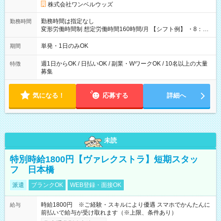
株式会社ワンベルウッズ
勤務時間は指定なし
勤務時間
変形労働時間制 想定労働時間160時間/月 【シフト例】 ・8：00
～21：00
単発・1日のみOK
期間
週1日からOK / 日払いOK / 副業・WワークOK / 10名以上の大量
特徴
募集
気になる！
応募する
詳細へ
未読
特別時給1800円【ヴァレクストラ】短期スタッ
フ 日本橋
派遣
ブランクOK
WEB登録・面接OK
時給1800円 ※ご経験・スキルにより優遇 スマホでかんたんに
給与
前払いで給与が受け取れます（※上限、条件あり）