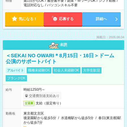
週1日からOK
/
履歴書不要
/
副業・WワークOK
/
シフト勤務
/
特徴
電話対応なし
/
パソコンスキル不要
気になる！
応募する
詳細へ
掲載日：2026.08.04
未読
＜SEKAI NO OWARI＊8月15日・16日＞ドーム
公演のサポートバイト
アルバイト
職種未経験OK
社会人未経験OK
大学生歓迎
ブランクOK
時給1250円～
給与
交通費別途支給あり
支給（規定有り）
交通費
東京都文京区
勤務地
後楽園駅から徒歩5分
/
水道橋駅から徒歩5分
/
春日(東京都)駅
から徒歩7分