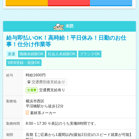
未読
給与即払いOK！高時給！平日休み！日勤のお仕
事！仕分け作業等
派遣
職種未経験OK
社会人未経験OK
ブランクOK
WEB登録・面接OK
時給1600円
給与
交通費別途支給あり
交通費支給有り
交通費
横浜市西区
勤務地
平沼橋駅から徒歩12分
素材系メーカー
8:00～17:30 ※表記のうち実働8時間です。
勤務時間
長期【ご応募から1週間以内(最短2日目)のスピード就業が可能】
期間