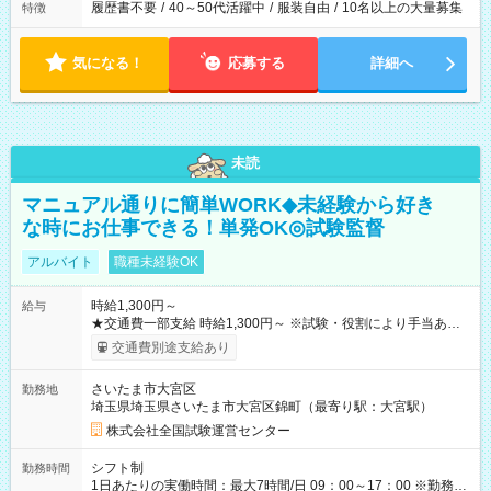
履歴書不要
/
40～50代活躍中
/
服装自由
/
10名以上の大量募集
特徴
気になる！
応募する
詳細へ
未読
マニュアル通りに簡単WORK◆未経験から好き
な時にお仕事できる！単発OK◎試験監督
アルバイト
職種未経験OK
時給1,300円～
給与
★交通費一部支給 時給1,300円～ ※試験・役割により手当あり
※勤務回数により昇給あり 【即給（前払い）オプションあ
交通費別途支給あり
り！】 希望される場合、勤務から1週間ほどで給与の一部を受け
取れます。 ※手数料418円がかかります。 【過去試験日の収入
さいたま市大宮区
勤務地
例】 ・河合塾模擬試験 8:30～17:30（休憩1時間） 時給1,300円
埼玉県埼玉県さいたま市大宮区錦町（最寄り駅：大宮駅）
×8時間＝日収10,400円＋交通費 ※当日の役割により時給＋100
円の場合あり ・国家試験 7:00～13:30（休憩なし） 時給1,300
株式会社全国試験運営センター
円（役割手当＋100円）×6時間＝日収8,400円＋交通費 【試用期
間】試用期間なし
シフト制
勤務時間
1日あたりの実働時間：最大7時間/日 09：00～17：00 ※勤務時