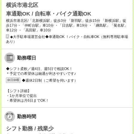
横浜市港北区
車通勤OK / 自転車・バイク通勤OK
横浜市港北区/「北新横浜駅」徒歩3分 「新羽駅」徒歩15分 「新横浜駅」徒
歩17分・「仲町台駅」車10分 ・「日吉駅」車19分 ・「綱島駅」「菊名駅」
車12分 ・「高田駅」車10分
◆大手駐車場運営会社◆車通勤OK ！バイク・自転車OK（無料専用駐車場
あり）
勤務曜日
◆シフト柔軟／週4日、週5日で相談OK！
＊予定での希望休は融通が利きやすいです♪
◆週休2日制（ご希望を伺います）
休日休暇
【シフト詳細】
・1か月単位で提出
・希望休は月6日までOK！
勤務時間
シフト勤務 / 残業少