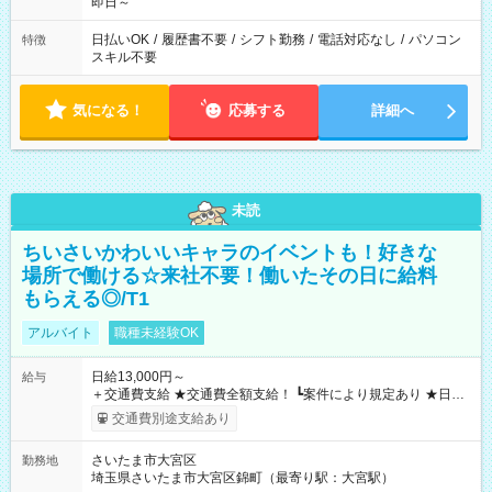
即日～
日払いOK
/
履歴書不要
/
シフト勤務
/
電話対応なし
/
パソコン
特徴
スキル不要
気になる！
応募する
詳細へ
未読
ちいさいかわいいキャラのイベントも！好きな
場所で働ける☆来社不要！働いたその日に給料
もらえる◎/T1
アルバイト
職種未経験OK
日給13,000円～
給与
＋交通費支給 ★交通費全額支給！ ┗案件により規定あり ★日払
いOK！（規定あり） ┗働いたその日に現金GET♪ お仕事後はコ
交通費別途支給あり
ンビニATMから 日払い分を引き落とせます！ 【試用期間】試
用期間なし
さいたま市大宮区
勤務地
埼玉県さいたま市大宮区錦町（最寄り駅：大宮駅）