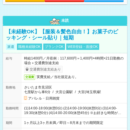
未読
【未経験OK】【服装＆髪色自由！】お菓子のピ
ッキング・シール貼り｜短期
派遣
職種未経験OK
ブランクOK
WEB登録・面接OK
時給1400円／月収例：117,600円＝1,400円×4時間×21日勤務の
給与
場合＋交通費別途支給
交通費別途支給あり
実費支給／当社規定あり。
交通費
さいたま市見沼区
勤務地
七里駅から車6分
/
大宮公園駅
/
大宮(埼玉県)駅
アパレル・日用雑貨
(1)14:00-18:00(休憩0分) (2)14:00-19:00(休憩0分) (3)14:00-
勤務時間
19:30(休憩0分) (4)14:00-20:00(休憩45分) ※お好きな時間が選べ
ます
1ヶ月以上3ヶ月未満／即日～8月末までの期間限定
期間