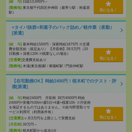
[給 与]
日給13,000円～
[勤務地]
東京都千代田区外神田（最寄り駅：秋葉原
気になる！
駅）
<タイパ抜群>和菓子のパック詰め／軽作業（夜勤）
[派遣]
[給 与]
基本時給1500円・深夜時給1875円 ※交通
費全額支給（規定あり） 【月収例】28.5万円（20
日勤務＋深夜120h ※残業なしの場合）
気になる！
[交通費]
交通費支給あり
[勤務地]
木場(東京都)駅
/
東陽町駅
/
門前仲町駅
【在宅勤務OK】時給2400円！桜木町でのテスト・評
価[派遣]
[給 与]
時給2400円 月収例 38万4000円 時給
2400円×実働7h30m×週5日×4週+残業10h ※月収例
を保証するものではありません。※給与即受取りサ
ービス利用可（利用条件有）
気になる！
[交通費]
1ヶ月3万円を上限として実費支給
[月収例]
30万円～
[勤務地]
桜木町駅から徒歩1分