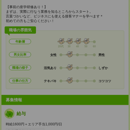
【事前の座学研修あり！】
まずは、実際に行なう業務を知るところからスタート。
言葉づかいなど、ビジネスにも使える接客マナーを学べます＊
初めての方もご安心ください！
職場の雰囲気
年齢層
20代
30
40
50
60
男女比率
女性
男性
職場の様子
活気あり
しずか
仕事の仕方
テキパキ
コツコツ
募集情報
給与
時給1600円＋エリア手当1,000円/日