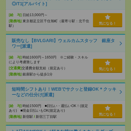
◎/T1[アルバイト]
[給 与]
日給13,000円～
[勤務地]
東京都足立区千住旭町（最寄り駅：北千住
気になる！
駅）
販売なし【BVLGARI】ウェルカムスタッフ 銀座タ
ワー[派遣]
[給 与]
時給1600円～1650円 ※ご経験・スキル
により考慮致します
[交通費]
交通費全額支給（規定あり）
気になる！
[勤務地]
銀座駅から徒歩1分
短時間シフトあり！WEBでサクッと登録OK＊クッキ
ーなどの仕分け[派遣]
[給 与]
時給1500円 ■日払い・週払いOK！(規定
あり) ■現金日払いもOK(規定あり)
気になる！
[勤務地]
新宿駅
/
新宿三丁目駅