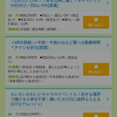
＼1日だけでOK！／好きな時に働く＊キャラグッズ
の仕分け／日払いOK[派遣]
[給 与]
時給1500円 ■日払い・週払いOK！(規定
あり) ■現金日払いもOK（規定あり）■週払い（銀
行振込）もOK
気になる！
[勤務地]
渋谷駅
/
恵比寿駅
/
原宿駅
/
…
＜WEB登録○＞午前・午後のみなど選べる勤務時間
＊チラシを折る[派遣]
[給 与]
時給1500円 ■現金日払いもOK（規定あ
り）
[交通費]
一部支給 ※登録後、選んだお仕事によって
条件が異なることがあります
気になる！
[勤務地]
品川駅から徒歩5分
/
六本木駅から徒歩5分
/
表参道駅から徒歩5分
/
…
ちいさいかわいいキャラのイベントも！好きな場所
で働ける☆来社不要！働いたその日に給料もらえる
◎/T1[アルバイト]
[給 与]
日給13,000円～