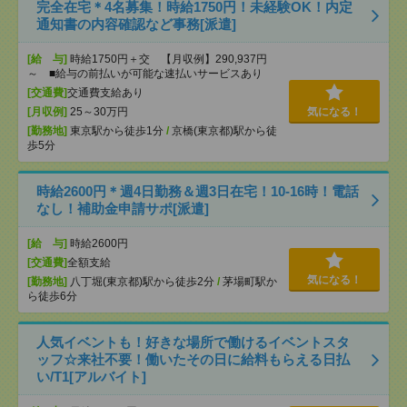
完全在宅＊4名募集！時給1750円！未経験OK！内定
通知書の内容確認など事務[派遣]
[給 与]
時給1750円＋交 【月収例】290,937円
～ ■給与の前払いが可能な速払いサービスあり
[交通費]
交通費支給あり
[月収例]
25～30万円
気になる！
[勤務地]
東京駅から徒歩1分
/
京橋(東京都)駅から徒
歩5分
時給2600円＊週4日勤務＆週3日在宅！10-16時！電話
なし！補助金申請サポ[派遣]
[給 与]
時給2600円
[交通費]
全額支給
気になる！
[勤務地]
八丁堀(東京都)駅から徒歩2分
/
茅場町駅か
ら徒歩6分
人気イベントも！好きな場所で働けるイベントスタ
ッフ☆来社不要！働いたその日に給料もらえる日払
い/T1[アルバイト]