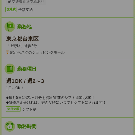
交通費別途支給あり
全額支給
交通費
勤務地
東京都台東区
「上野駅」徒歩2分
駅からスグのショッピングモール
勤務曜日
週1OK / 週2～3
1日～OK！
◆毎月5日に翌1ヶ月分を提出/直前のシフト追加もOK！
◆研修さえ受ければ、好きな時にいつでもシフトに入れます！
シフト制
休日休暇
勤務時間