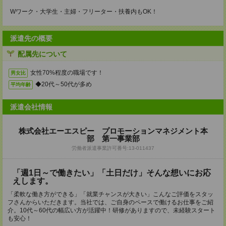
Wワーク・大学生・主婦・フリーター・扶養内もOK！
派遣先の概要
配属先について
女性70%程度の職場です！
男女比
◆20代～50代が多め
平均年齢
派遣会社情報
株式会社エーエスピー プロモーションマネジメント本
部 第一事業部
労働者派遣事業許可番号:13-011437
「週1日～で働きたい」「土日だけ」そんな想いにお応
えします。
「柔軟な働き方ができる」「就業チャンスが大きい」こんなご評価をスタッ
フさんからいただきます。当社では、ご自身のペースで働けるお仕事をご紹
介。10代～60代の幅広い方が活躍中！研修がありますので、未経験スタート
も安心！