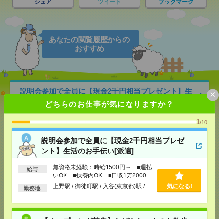
シェア
ツイート
ブックマーク
あなたの閲覧履歴からの
おすすめ
説明会参加で全員に【現金2千円相当プレゼント】生
×
活のお手伝い[派遣]
どちらのお仕事が気になりますか？
[給 与]
無資格未経験：時給1500円～ ■週払い
1
/10
OK ■扶養内OK ■日収1万2000円以上
[交通費]
交通費全額支給
気になる！
説明会参加で全員に【現金2千円相当プレゼ
[勤務地]
上野駅
/
御徒町駅
/
入谷(東京都)駅
/
…
ント】生活のお手伝い[派遣]
無資格未経験：時給1500円～ ■週払
給与
【オープニング募集】おばあちゃんのお散歩付き添
いOK ■扶養内OK ■日収1万2000円
いも仕事の1つ[派遣]
以上
上野駅 / 御徒町駅 / 入谷(東京都)駅 / …
気になる!
勤務地
[給 与]
無資格未経験：時給1500円～ ■週払い
OK ■扶養内OK ■日収1万2000円以上
[交通費]
交通費全額支給