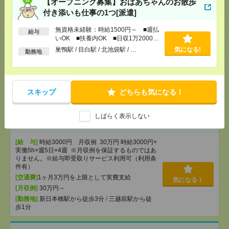
【オープニング募集】おばあちゃんのお散歩
気になる！
[勤務地]
巣鴨駅
/
目白駅
/
北池袋駅
/
…
付き添いも仕事の1つ[派遣]
無資格未経験：時給1500円～ ■週払
給与
8月17日～期間限定／大手企業／旅行会社からの電話
いOK ■扶養内OK ■日収1万2000円
受付対応＊50代活躍中[派遣]
以上
巣鴨駅 / 目白駅 / 北池袋駅 / …
気になる!
勤務地
[給 与]
時給1800円＋交
[交通費]
交通費別途支給(社内規定あり)
気になる！
[勤務地]
虎ノ門駅から徒歩1分
スキップ
どちらも気になる！
【在宅勤務OK】時給3000円！10～16時＊残業ほぼな
しばらく表示しない
し▼新日本橋で一般事務[派遣]
[給 与]
時給3000円 月収例 30万円 時給3000円×
実働5h×週5日×4週 ※月収例を保証するものではあ
りません。※給与即受取りサービス利用可（利用条
件有）
[交通費]
1ヶ月3万円を上限として実費支給
気になる！
[月収例]
30万円～
[勤務地]
新日本橋駅から徒歩3分
/
三越前駅から徒
歩1分