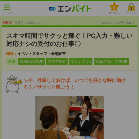
0
メニュー
気になる！
ログイン
NEW
掲載日 :2026
/
08
/
07
No.ASPCD上野【001】
スキマ時間でサクッと稼ぐ！PC入力・難しい
対応ナシの受付のお仕事〇
職種：
イベントスタッフ・会場設営
派遣
職種未経験OK
大学生歓迎
ブランクOK
WEB登録・面接OK
＼今、登録しておけば、いつでも好きな時に働け
る！／サクッと稼ごう！