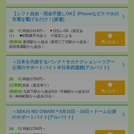
【シフト自由・現金手渡しOK】iPhoneなどスマホの
充電を繋げるだけ！[派遣]
[給 与]
時給1414円～ ▼日払いOK（規定あ
り） ■初勤務手当あり ※規定による
[勤務地]
新宿駅から徒歩
/
新宿三丁目駅から徒歩
/
気になる！
高田馬場駅から徒歩
/
…
＜日本を代表するバンド＊サカナクション＞ツアー
公演のサポートバイト＠日本武道館[アルバイト]
[給 与]
時給1250円～
[交通費]
支給（規定有り）
気になる！
[勤務地]
九段下駅から徒歩5分
/
竹橋駅から徒歩10
分
/
神保町駅から徒歩15分
/
…
＜SEKAI NO OWARI＊8月15日・16日＞ドーム公演
のサポートバイト[アルバイト]
[給 与]
時給1250円～