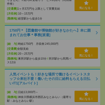
りません。※給与即受取りサービス利用可（利用条
件有）
気になる！
[交通費]
1ヶ月3万円を上限として実費支給
[月収例]
10～15万円
[勤務地]
経堂駅から徒歩1分
1750円＊【図書館や博物館が好きなかたへ】本に囲
まれてお仕事＊事務[派遣]
[給 与]
時給1750円 月収例 245,000円
[交通費]
全額支給
[月収例]
20～25万円
気になる！
[勤務地]
東所沢駅から徒歩10分
/
所沢駅から民間バ
ス12分
人気イベントも！好きな場所で働けるイベントスタ
ッフ☆来社不要！働いたその日に給料もらえる日払
い/T1[アルバイト]
[給 与]
日給13,000円～
[勤務地]
神奈川県横浜市西区みなとみらい（最寄り
気になる！
駅：みなとみらい駅）