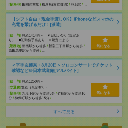
[勤務地]
田園調布駅
/
梅屋敷(東京都)駅
/
池上駅
/
…
【シフト自由・現金手渡しOK】iPhoneなどスマホの
充電を繋げるだけ！[派遣]
[給 与]
時給1414円～ ▼日払いOK（規定あ
り） ■初勤務手当あり ※規定による
[勤務地]
新宿駅から徒歩
/
新宿三丁目駅から徒歩
/
気になる！
高田馬場駅から徒歩
/
…
＜平手友梨奈・8月20日＞ソロコンサートでチケット
確認など＠日本武道館[アルバイト]
[給 与]
時給1250円～
[交通費]
支給（規定有り）
気になる！
[勤務地]
九段下駅から徒歩5分
/
竹橋駅から徒歩10
分
/
神保町駅から徒歩15分
/
…
すべて見る