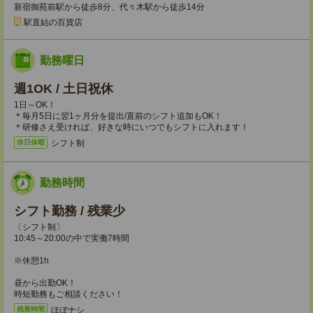
新宿御苑前駅から徒歩8分、代々木駅から徒歩14分
駅直結の百貨店
勤務曜日
週1OK / 土日祝休
1日～OK！
＊毎月5日に翌1ヶ月分を提出/直前のシフト追加もOK！
＊研修さえ受ければ、好きな時にいつでもシフトに入れます！
シフト制
休日休暇
勤務時間
シフト勤務 / 残業少
〔シフト制〕
10:45～20:00の中で実働7時間
※休憩1h
昼から出勤OK！
時短勤務もご相談ください！
ほぼナシ
残業時間