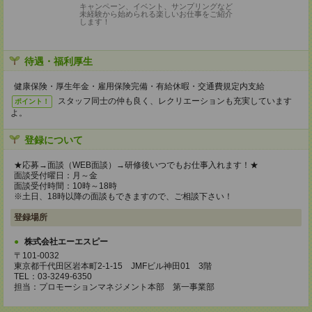
キャンペーン、イベント、サンプリングなど
未経験から始められる楽しいお仕事をご紹介
します！
待遇・福利厚生
健康保険・厚生年金・雇用保険完備・有給休暇・交通費規定内支給
スタッフ同士の仲も良く、レクリエーションも充実しています
ポイント！
よ。
登録について
★応募→面談（WEB面談）→研修後いつでもお仕事入れます！★
面談受付曜日：月～金
面談受付時間：10時～18時
※土日、18時以降の面談もできますので、ご相談下さい！
登録場所
株式会社エーエスピー
〒101-0032
東京都千代田区岩本町2-1-15 JMFビル神田01 3階
TEL：03-3249-6350
担当：プロモーションマネジメント本部 第一事業部