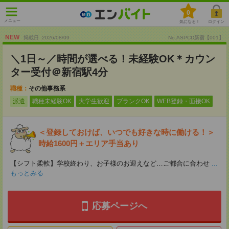
0
メニュー
気になる！
ログイン
NEW
掲載日 :2026
/
08
/
09
No.ASPCD新宿【001】
＼1日～／時間が選べる！未経験OK＊カウン
ター受付＠新宿駅4分
職種：
その他事務系
派遣
職種未経験OK
大学生歓迎
ブランクOK
WEB登録・面接OK
＜登録しておけば、いつでも好きな時に働ける！＞
時給1600円＋エリア手当あり
【シフト柔軟】学校終わり、お子様のお迎えなど…ご都合に合わせ
...
もっとみる
応募ページへ