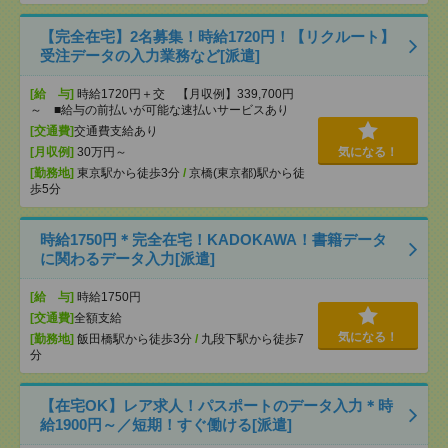
【完全在宅】2名募集！時給1720円！【リクルート】
受注データの入力業務など[派遣]
[給 与]
時給1720円＋交 【月収例】339,700円
～ ■給与の前払いが可能な速払いサービスあり
[交通費]
交通費支給あり
[月収例]
30万円～
気になる！
[勤務地]
東京駅から徒歩3分
/
京橋(東京都)駅から徒
歩5分
時給1750円＊完全在宅！KADOKAWA！書籍データ
に関わるデータ入力[派遣]
[給 与]
時給1750円
[交通費]
全額支給
気になる！
[勤務地]
飯田橋駅から徒歩3分
/
九段下駅から徒歩7
分
【在宅OK】レア求人！パスポートのデータ入力＊時
給1900円～／短期！すぐ働ける[派遣]