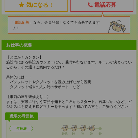
気になる！
電話応募
電話応募
なら、会員登録しなくても応募できます
よ！
お仕事の概要
【とにかくカンタン】
施設内にある特設カウンターにて、受付を行ないます。ルールが決まってい
るから、その通りご案内するだけ＊
具体的には・・・
・パンフレットやタブレットを読み上げながら説明
・タブレット端末の入力時のサポート など
【事前の座学研修あり！】
まずは、実際に行なう業務を知るところからスタート。言葉づかいなど、ビ
ジネスにも使える接客マナーを学べます＊初めての方も、ご安心ください！
職場の雰囲気
年齢層
20代
30
40
50
60