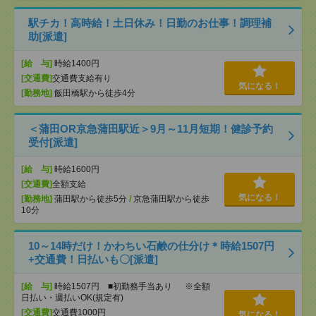
駅チカ！高時給！土日休み！日勤のお仕事！調理補
助[派遣]
[給 与]
時給1400円
[交通費]
交通費支給有り
気になる！
[勤務地]
飯田橋駅から徒歩4分
＜蒲田OR京急蒲田駅近＞9月～11月短期！健診予約
受付[派遣]
[給 与]
時給1600円
[交通費]
全額支給
気になる！
[勤務地]
蒲田駅から徒歩5分
/
京急蒲田駅から徒歩
10分
10～14時だけ！かわちい石鹸の仕分け＊時給1507円
+交通費！日払いも〇[派遣]
[給 与]
時給1507円 ■初勤務手当あり ※全額
日払い・週払いOK(規定有)
[交通費]
交通費1000円
気になる！