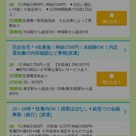
[給 与]
時給1900円～時給2100円 ▼日払い週払
い可能！※規定有り ▼1日6時間勤務で日収1万以
上！
[交通費]
交通費一部別途支給 ※お仕事によって変
気になる！
動あり
[勤務地]
渋谷駅から徒歩5分
/
神泉駅から徒歩5分
完全在宅＊4名募集！時給1750円！未経験OK！内定
通知書の内容確認など事務[派遣]
[給 与]
時給1750円＋交 【月収例】290,937円
～ ■給与の前払いが可能な速払いサービスあり
[交通費]
交通費支給あり
[月収例]
25～30万円
気になる！
[勤務地]
東京駅から徒歩1分
/
京橋(東京都)駅から徒
歩5分
10～16時＊扶養内OK！残業ほぼなし▼経堂での金融
事務（銀行）[派遣]
[給 与]
時給1560円 月収例 12万円 時給1560円×
実働5h×週4日×4週 ※月収例を保証するものではあ