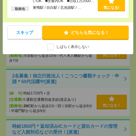
いOK ■扶養内OK ■日収1万2000円
気になる！
[勤務地]
赤坂見附駅から徒歩3分
/
永田町駅から徒
以上
巣鴨駅 / 目白駅 / 北池袋駅 / …
気になる!
勤務地
歩1分
9月開始！大手放送局関連企業！10時開始×カンタン
事務@渋谷＊50代活躍中[派遣]
スキップ
どちらも気になる！
[給 与]
時給1750円＋交
しばらく表示しない
[交通費]
交通費支給
気になる！
[勤務地]
渋谷駅から徒歩10分
/
代々木八幡駅から徒
歩7分
2名募集！独立行政法人！こつこつ書類チェック・申
請＊50代活躍中[派遣]
[給 与]
時給1720円＋交
[交通費]
※通勤交通費別途支給(規定あり)
気になる！
[勤務地]
麹町駅から徒歩2分
/
四ツ谷駅から徒歩8分
/
半蔵門駅から徒歩9分
時給1850円＊返却済みICカードと貸出カードの管理
など入館対応などの受付！[派遣]