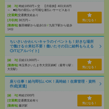
[給 与]
時給1850円＋交 【月収例】403,916円
～ ■給与の前払いが可能な速払いサービスあり
[交通費]
交通費支給あり
[月収例]
30万円～
気になる！
[勤務地]
飯田橋駅から徒歩1分
/
九段下駅から徒歩
14分
ちいさいかわいいキャラのイベントも！好きな場所
で働ける☆来社不要！働いたその日に給料もらえる
◎/T1[アルバイト]
[給 与]
日給13,000円～
[勤務地]
埼玉県さいたま市大宮区錦町（最寄り駅：
気になる！
大宮駅）
座り仕事！給与即払いOK！高時給！在庫管理・資料
作成[派遣]
[給 与]
時給1500円
[交通費]
交通費支給有り
気になる！
[勤務地]
藤沢駅