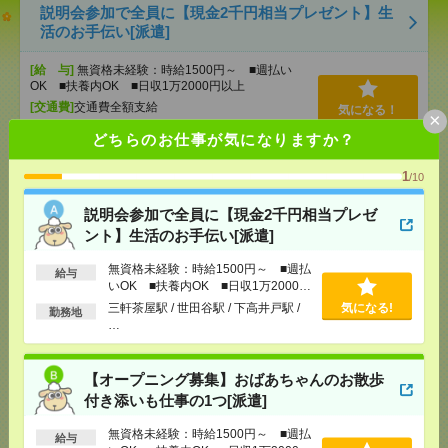
説明会参加で全員に【現金2千円相当プレゼント】生
活のお手伝い[派遣]
[給 与]
無資格未経験：時給1500円～ ■週払い
OK ■扶養内OK ■日収1万2000円以上
[交通費]
交通費全額支給
気になる！
×
[勤務地]
三軒茶屋駅
/
世田谷駅
/
下高井戸駅
/
…
どちらのお仕事が気になりますか？
1
【オープニング募集】おばあちゃんのお散歩付き添
/10
いも仕事の1つ[派遣]
説明会参加で全員に【現金2千円相当プレゼ
ント】生活のお手伝い[派遣]
[給 与]
無資格未経験：時給1500円～ ■週払い
OK ■扶養内OK ■日収1万2000円以上
無資格未経験：時給1500円～ ■週払
[交通費]
交通費全額支給
給与
気になる！
いOK ■扶養内OK ■日収1万2000円
[勤務地]
巣鴨駅
/
目白駅
/
北池袋駅
/
…
以上
三軒茶屋駅 / 世田谷駅 / 下高井戸駅 /
気になる!
勤務地
…
1700円＊＼LINEグループの健保組合／残業なし！16
時半終了！データ入力[派遣]
【オープニング募集】おばあちゃんのお散歩
付き添いも仕事の1つ[派遣]
[給 与]
時給1700円 月収例 221,000円
[交通費]
全額支給
無資格未経験：時給1500円～ ■週払
給与
[月収例]
20～25万円