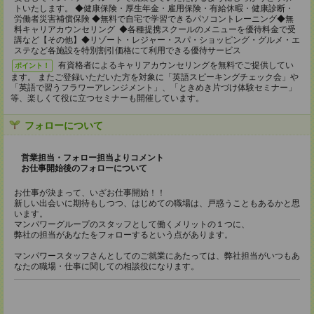
トいたします。 ◆健康保険・厚生年金・雇用保険・有給休暇・健康診断・
労働者災害補償保険 ◆無料で自宅で学習できるパソコントレーニング◆無
料キャリアカウンセリング ◆各種提携スクールのメニューを優待料金で受
講など【その他】◆リゾート・レジャー・スパ・ショッピング・グルメ・エ
ステなど各施設を特別割引価格にて利用できる優待サービス
有資格者によるキャリアカウンセリングを無料でご提供してい
ポイント！
ます。 またご登録いただいた方を対象に「英語スピーキングチェック会」や
「英語で習うフラワーアレンジメント」、「ときめき片づけ体験セミナー」
等、楽しくて役に立つセミナーも開催しています。
フォローについて
営業担当・フォロー担当よりコメント
お仕事開始後のフォローについて
お仕事が決まって、いざお仕事開始！！
新しい出会いに期待もしつつ、はじめての職場は、戸惑うこともあるかと思
います。
マンパワーグループのスタッフとして働くメリットの１つに、
弊社の担当があなたをフォローするという点があります。
マンパワースタッフさんとしてのご就業にあたっては、弊社担当がいつもあ
なたの職場・仕事に関しての相談役になります。