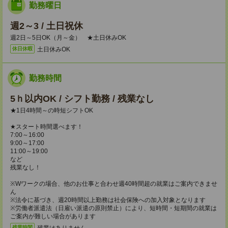
勤務曜日
週2～3 / 土日祝休
週2日～5日OK（月～金） ★土日休みOK
土日休みOK
休日休暇
勤務時間
5ｈ以内OK / シフト勤務 / 残業なし
★1日4時間～の時短シフトOK
★スタート時間選べます！
7:00～16:00
9:00～17:00
11:00～19:00
など
残業なし！
※Wワークの場合、他のお仕事と合わせ週40時間超の就業はご案内できませ
ん
※法令に基づき、週20時間以上勤務は社会保険への加入対象となります
※労働者派遣法（日雇い派遣の原則禁止）により、短時間・短期間の就業は
ご案内が難しい場合があります
残業はありません。
残業時間