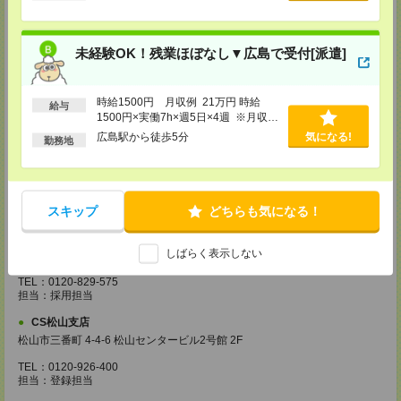
【電話登録】30分程度
・経験やご希望などをインタビュー
・お仕事のご紹介など
未経験OK！残業ほぼなし▼広島で受付[派遣]
【来社登録】約1.5～2時間＊経験・ご希望による
・ガイダンス
・経験や希望をインタビュー
時給1500円 月収例 21万円 時給
給与
・スキルチェック
1500円×実働7h×週5日×4週 ※月収例
・お仕事のご紹介
を保証するものではありません。※給
広島駅から徒歩5分
気になる!
勤務地
与即受取りサービス利用可（利用条件
登録場所
有）
CS広島支店
広島県広島市中区袋町 3-17 シシンヨービル 11F
スキップ
どちらも気になる！
TEL：0120-921-943
担当：採用担当
CS高松支店
しばらく表示しない
〒760-0027 香川県高松市紺屋町9-6 高松大同生命ビル7
TEL：0120-829-575
担当：採用担当
CS松山支店
松山市三番町 4-4-6 松山センタービル2号館 2F
TEL：0120-926-400
担当：登録担当