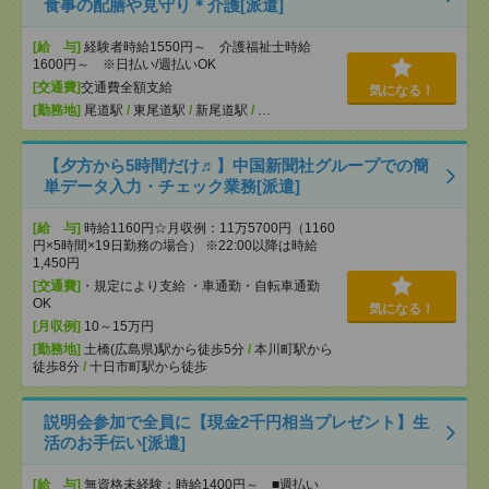
食事の配膳や見守り＊介護[派遣]
[給 与]
経験者時給1550円～ 介護福祉士時給
1600円～ ※日払い/週払いOK
[交通費]
交通費全額支給
気になる！
[勤務地]
尾道駅
/
東尾道駅
/
新尾道駅
/
…
【夕方から5時間だけ♬】中国新聞社グループでの簡
単データ入力・チェック業務[派遣]
[給 与]
時給1160円☆月収例：11万5700円（1160
円×5時間×19日勤務の場合） ※22:00以降は時給
1,450円
[交通費]
・規定により支給 ・車通勤・自転車通勤
OK
気になる！
[月収例]
10～15万円
[勤務地]
土橋(広島県)駅から徒歩5分
/
本川町駅から
徒歩8分
/
十日市町駅から徒歩
説明会参加で全員に【現金2千円相当プレゼント】生
活のお手伝い[派遣]
[給 与]
無資格未経験：時給1400円～ ■週払い