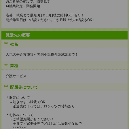
3)ご希望の施設で、職場見学
4)就業決定→勤務開始
応募→就業まで最短3日＆10日後に給料GETも可！
開始希望日はご相談ください。1か月以上先の相談もOK！
派遣先の概要
社名
人気大手介護施設～老舗小規模介護施設まで！
業種
介護サービス
配属先について
＊服装について
→動きやすい服装でOK
派遣先によってはポロシャツの貸与あり
＊お休みについて
→ご希望お聞かせください！
子育て・家事優先で／はじめは日数少なめで
などなど