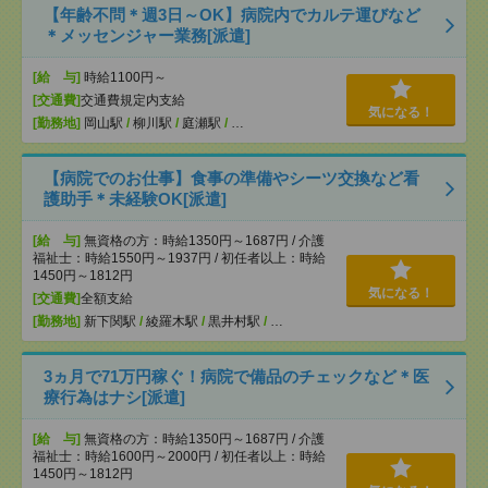
【年齢不問＊週3日～OK】病院内でカルテ運びなど
＊メッセンジャー業務[派遣]
[給 与]
時給1100円～
[交通費]
交通費規定内支給
気になる！
[勤務地]
岡山駅
/
柳川駅
/
庭瀬駅
/
…
【病院でのお仕事】食事の準備やシーツ交換など看
護助手＊未経験OK[派遣]
[給 与]
無資格の方：時給1350円～1687円 / 介護
福祉士：時給1550円～1937円 / 初任者以上：時給
1450円～1812円
気になる！
[交通費]
全額支給
[勤務地]
新下関駅
/
綾羅木駅
/
黒井村駅
/
…
3ヵ月で71万円稼ぐ！病院で備品のチェックなど＊医
療行為はナシ[派遣]
[給 与]
無資格の方：時給1350円～1687円 / 介護
福祉士：時給1600円～2000円 / 初任者以上：時給
1450円～1812円