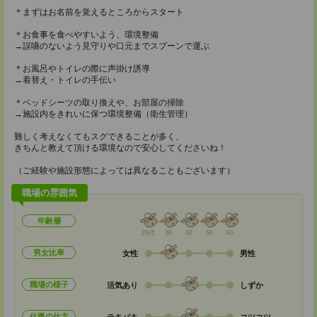
＊まずはお名前を覚えるところからスタート
＊お食事を食べやすいよう、環境整備
→誤嚥のないよう見守りや口元までスプーンで運ぶ
＊お風呂やトイレの際に声掛け誘導
→着替え・トイレの手伝い
＊ベッドシーツの取り換えや、お部屋の掃除
→施設内をきれいに保つ環境整備（衛生管理）
難しく考えなくてもスグできることが多く、
きちんと教えて頂ける環境なので安心してくださいね！
（ご経験や施設形態によっては異なることもございます）
職場の雰囲気
年齢層
20代
30
40
50
60
男女比率
女性
男性
職場の様子
活気あり
しずか
仕事の仕方
テキパキ
コツコツ