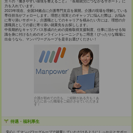
方々の『働きやすい環境を整えること』『長期就労につながるサポート』に
力を入れています。
2023年現在、全国34拠点に介護専門支店を展開。介護の現場を理解している
専任担当がフォローします。理想と現実とのギャップに悩んだ際は、お悩み
に寄り添いサポート。介護職としてのキャリアを積みたい方には、理想の介
護職員としての姿に寄り添い就業先をお探しします。
中長期的なキャリアパス形成のための資格取得支援制度、仕事に活かせる知
識を身に付けるためのオンライントレーニングもご用意！ぴったりな職場に
出会うなら、マンパワーグループを是非お選びください！
介護が初めての方も、ご経験がある方も！あ
なたに合った職場をご紹介させていただきま
す！
待遇・福利厚生
安心してマンパワーグループで就業していただけるようにしっかりとサポー