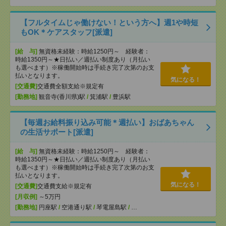
【フルタイムじゃ働けない！という方へ】週1や時短
もOK＊ケアスタッフ[派遣]
[給 与]
無資格未経験：時給1250円～ 経験者：
時給1350円～★日払い／週払い制度あり（月払い
も選べます）※稼働開始時は手続き完了次第のお支
払いとなります。
気になる！
[交通費]
交通費全額支給※規定有
[勤務地]
観音寺(香川県)駅
/
箕浦駅
/
豊浜駅
【毎週お給料振り込み可能＊週払い】おばあちゃん
の生活サポート[派遣]
[給 与]
無資格未経験：時給1250円～ 経験者：
時給1350円～★日払い／週払い制度あり（月払い
も選べます）※稼働開始時は手続き完了次第のお支
払いとなります。
気になる！
[交通費]
交通費支給※規定有
[月収例]
～5万円
[勤務地]
円座駅
/
空港通り駅
/
琴電屋島駅
/
…