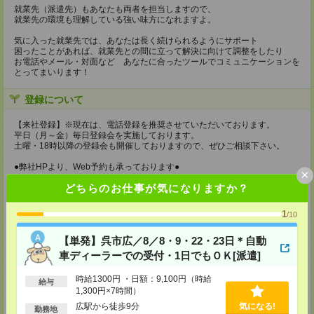
就業先（派遣先）もあなたも両者を担当しますので、
就業先の環境も理解している強い味方になれますよ。
気に入った就業先では、あなたは長く続けられるようにサポート
困ったことがあれば、就業先との間に立って解決に向けて調整をしたり
お電話やメール・対面など あなたに合ったツールでコミュニケーションを
とってまいります！
登録について
【来社登録】※現在は、電話登録を推奨させていただいております。
平日（月～金）毎日登録会を実施しております。
土曜・18時以降の登録会も開催しておりますので、ぜひご相談下さい。
●弊社HPより、Web予約も承っております●
×
どちらのお仕事が気になりますか？
持ち物
【電話登録】
1
/10
弊社HPよりマイページ作成をお願いします
【単発】呉市広／8／8・9・22・23日＊自動
【来社登録】※現在は、電話登録を推奨させていただいております。
・印鑑
車ディーラーでの受付・1日でもＯＫ[派遣]
・免許証など本人確認書類
・職務経歴書
時給1300円 ・日額：9,100円（時給
給与
※履歴書、写真は不要です！
1,300円×7時間）
所要時間
広駅から徒歩9分
気になる!
勤務地