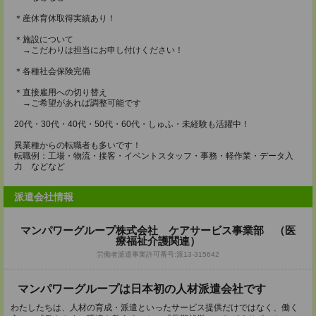
＊産休育休取得実績あり！
＊施設について
→こだわりは担当にお申し付けください！
＊各種社会保険完備
＊直接雇用への切り替え
→ご希望があれば調整可能です
20代・30代・40代・50代・60代・しゅふ・未経験も活躍中！
異業種からの転職者も多いです！
転職例：工場・物流・接客・イベントスタッフ・事務・軽作業・データ入
力 などなど
派遣会社情報
マンパワーグループ株式会社 ケアサービス事業部 （医
療福祉介護関連）
労働者派遣事業許可番号:派13-315642
マンパワーグループは日本初の人材派遣会社です
わたしたちは、人材の育成・派遣といったサービス提供だけではなく、働く