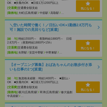
OK ■扶養内OK ■日収1万1200円以上
[交通費]
交通費全額支給
気になる！
[勤務地]
大町(広島県)駅
/
中筋駅
/
高取駅
/
…
＼空いた時間で働く！／日払いOK×1勤務2.8万円も
可！施設での見回りなど[派遣]
[給 与]
時給1550円～ 夜勤時給1880円～ 日収
2.8万円～（夜勤時給1880円×15h）
[交通費]
交通費全額支給
気になる！
[勤務地]
矢野駅
/
安芸中野駅
/
中野東駅
/
…
【オープニング募集】おばあちゃんのお散歩付き添
いも仕事の1つ[派遣]
[給 与]
無資格未経験：時給1400円～ ■週払い
OK ■扶養内OK ■日収1万1200円以上
[交通費]
交通費全額支給
気になる！
[勤務地]
横川(広島県)駅
/
草津(広島県)駅
/
修大協創
中高前駅
/
…