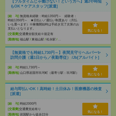
【フルタイムじゃ働けない！という方へ】週2や時短
もOK＊ケアスタッフ[派遣]
[給 与]
無資格未経験：時給1350円～ 経験者：
時給1350円～ ★日払い／週払い制度あり（月払
いも選べます）※稼働開始時は手続き完了次第のお
支払いとなります。
気になる！
[交通費]
交通費全額支給※規定有
[勤務地]
福山駅
/
東福山駅
/
松永駅
/
…
【無資格でも時給1,730円～】夜間見守りヘルパー✨
訪問介護（週1日から／夜勤専従） /Jb[アルバイト]
[給 与]
時給1,730円～
[勤務地]
山口県岩国市玖珂町（最寄り駅：玖珂駅）
気になる！
給与即払いOK！高時給！土日休み！医療機器の検査
[派遣]
[給 与]
時給2000円
[交通費]
交通費支給有り
気になる！
[勤務地]
岩国駅から徒歩22分