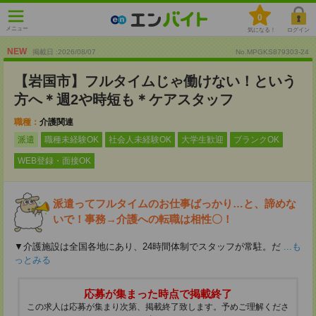
0
メニュー
気になる！
ログイン
NEW
掲載日 :2026
/
08
/
07
No.MPGKS879303-24
【岩国市】フルタイムじゃ働けない！という
方へ＊週2や時短も＊ケアスタッフ
職種：
介護関連
派遣
職種未経験OK
社会人未経験OK
大学生歓迎
ブランクOK
WEB登録・面接OK
派遣ってフルタイムのお仕事ばっかり…と、諦めな
いで！事務→介護への転職は相性〇！
▼介護施設は全国各地にあり、24時間体制でスタッフが常駐。だ
...も
っとみる
応募が集まった時点で掲載終了
この求人は応募が集まり次第、掲載終了致します。予めご理解くださ