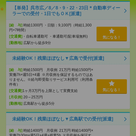
【単発】呉市広／8／8・9・22・23日＊自動車ディー
ラーでの受付・1日でもＯＫ[派遣]
[給 与]
時給1300円 ・日額：9,100円（時給1,300
円×7時間）
[交通費]
・自転車通勤可 ・車通勤可(駐車場無料)
気になる！
[勤務地]
広駅から徒歩9分
未経験OK！残業ほぼなし▼広島で受付[派遣]
[給 与]
時給1500円 月収例 21万円 時給1500円×
実働7h×週5日×4週 ※月収例を保証するものではあ
りません。※給与即受取りサービス利用可（利用条
件有）
気になる！
[交通費]
1ヶ月3万円を上限として実費支給
[月収例]
20～25万円
[勤務地]
広島駅から徒歩5分
未経験OK！残業ほぼなし▼広島駅での受付[派遣]
[給 与]
時給1400円 月収例 21万円 時給1400円×
実働7h30m×週5日×4週+残業5h ※月収例を保証す