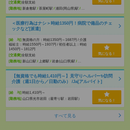
気になる！
[交通費]
全額支給
[勤務地]
新倉敷駅
/
茶屋町駅
/
浦田(岡山県)駅
/
…
＜医療行為はナシ＞時給1350円！病院で備品のチェ
ックなど[派遣]
[給 与]
無資格の方：時給1350円～1687円 / 介護
福祉士：時給1550円～1937円 / 初任者以上：時給
1450円～1812円
気になる！
[交通費]
全額支給
[勤務地]
新山口駅
/
上郷駅
/
岩倉(山口県)駅
/
…
【無資格でも時給1,410円～】見守りヘルパー✨訪問
介護（週1日から／日勤のみ） /Ja[アルバイト]
[給 与]
時給1,410円～
[勤務地]
山口県光市岩田（最寄り駅：岩田駅）
気になる！
すべて見る