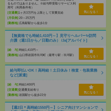
るものではありません。※給与即受取りサービス利
用可（利用条件有）
気になる！
[交通費]
1ヶ月3万円を上限として実費支給
[月収例]
20～25万円
[勤務地]
広島駅駅から徒歩1分
【無資格でも時給1,410円～】見守りヘルパー✨訪問
介護（週1日から／日勤のみ） /Ja[アルバイト]
[給 与]
時給1,410円～
[勤務地]
山口県岩国市玖珂町（最寄り駅：玖珂駅）
気になる！
給与即払いOK！高時給！土日休み！検査・包装業務
など[派遣]
[給 与]
時給1400円
[交通費]
交通費支給有り
気になる！
[勤務地]
岩国駅から徒歩22分
【週2日＊高時給1550円～】シニア向けマンションで