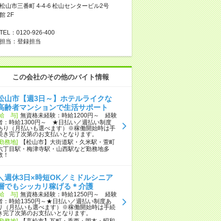
松山市三番町 4-4-6 松山センタービル2号
館 2F
TEL：0120-926-400
担当：登録担当
この会社のその他のバイト情報
松山市【週3日～】ホテルライクな
高齢者マンションで生活サポート
[給 与]
無資格未経験：時給1200円～ 経験
者：時給1300円～ ★日払い／週払い制度
あり（月払いも選べます）※稼働開始時は手
続き完了次第のお支払いとなります。
[勤務地]
【松山市】大街道駅・久米駅・萱町
六丁目駅・梅津寺駅・山西駅など勤務地多
数！
＼週休3日×時短OK／ミドルシニア
層でもシッカリ稼げる＊介護
[給 与]
無資格未経験：時給1250円～ 経験
者：時給1350円～★日払い／週払い制度あ
り（月払いも選べます）※稼働開始時は手続
き完了次第のお支払いとなります。
[勤務地]
【高松市】瓦町・香西・岡本・昭和