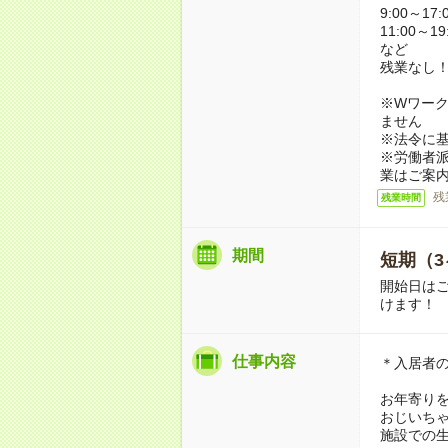
9:00～17:
11:00～19
など
残業なし
※Wワーク
ません
※法令に基
※労働者
業はご案
残
残業時間
期間
短期（3
開始日は
けます！
仕事内容
＊入居者
お年寄り
おじいち
施設での