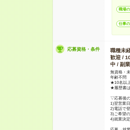
職場の
仕事の
応募資格・条件
職種未経験
歓迎 / 
中 / 
無資格・未
年齢不問
★10名以
★履歴書
▽応募後
1)翌営業
2)電話で
3)ご希望
4)就業決
応募→就業