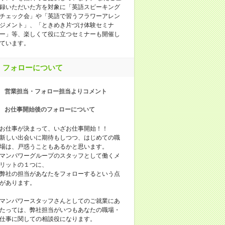
録いただいた方を対象に「英語スピーキング
チェック会」や「英語で習うフラワーアレン
ジメント」、「ときめき片づけ体験セミナ
ー」等、楽しくて役に立つセミナーも開催し
ています。
フォローについて
営業担当・フォロー担当よりコメント
お仕事開始後のフォローについて
お仕事が決まって、いざお仕事開始！！
新しい出会いに期待もしつつ、はじめての職
場は、戸惑うこともあるかと思います。
マンパワーグループのスタッフとして働くメ
リットの１つに、
弊社の担当があなたをフォローするという点
があります。
マンパワースタッフさんとしてのご就業にあ
たっては、弊社担当がいつもあなたの職場・
仕事に関しての相談役になります。