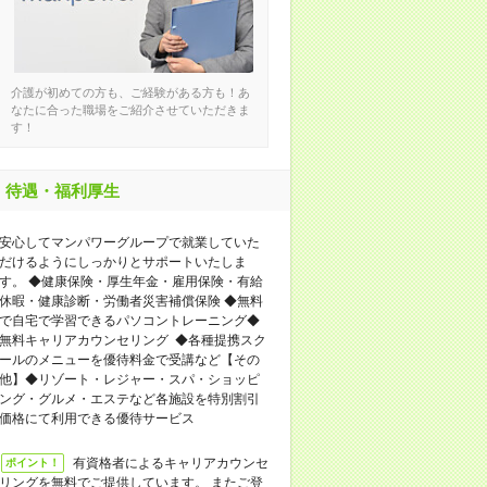
介護が初めての方も、ご経験がある方も！あ
なたに合った職場をご紹介させていただきま
す！
待遇・福利厚生
安心してマンパワーグループで就業していた
だけるようにしっかりとサポートいたしま
す。 ◆健康保険・厚生年金・雇用保険・有給
休暇・健康診断・労働者災害補償保険 ◆無料
で自宅で学習できるパソコントレーニング◆
無料キャリアカウンセリング ◆各種提携スク
ールのメニューを優待料金で受講など【その
他】◆リゾート・レジャー・スパ・ショッピ
ング・グルメ・エステなど各施設を特別割引
価格にて利用できる優待サービス
有資格者によるキャリアカウンセ
ポイント！
リングを無料でご提供しています。 またご登