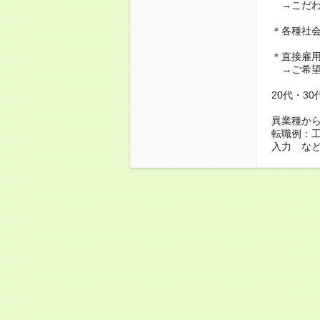
→こだわ
＊各種社
＊直接雇
→ご希望
20代・3
異業種か
転職例：
入力 な