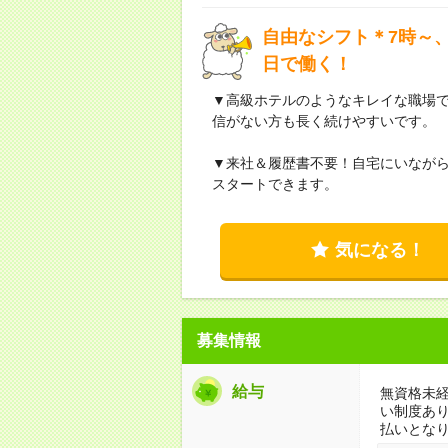
自由なシフト＊7時～、
日で働く！
▼高級ホテルのようなキレイな職場
信がない方も長く続けやすいです。
▼来社＆履歴書不要！自宅にいなが
スタートできます。
気になる！
募集情報
給与
無資格未経
い制度あ
払いとな