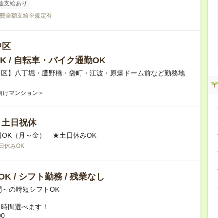
途支給あり
費全額支給※規定有
中区
K / 自転車・バイク通勤OK
中区】八丁堀・鷹野橋・袋町・江波・原爆ドーム前など勤務地
向けマンション＞
/ 土日祝休
日OK（月～金） ★土日休みOK
日休みOK
K / シフト勤務 / 残業なし
間～の時短シフトOK
ト時間選べます！
00