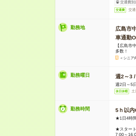
交通費別
交通
交通費
勤務地
広島市
車通勤O
【広島市
多数！
＜シニア
勤務曜日
週2～3 
週2日～5
土
休日休暇
勤務時間
5ｈ以内O
★1日4時
★スター
7:00～16: