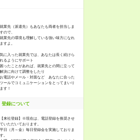
就業先（派遣先）もあなたも両者を担当しま
すので、
就業先の環境も理解している強い味方になれ
ますよ。
気に入った就業先では、あなたは長く続けら
れるようにサポート
困ったことがあれば、就業先との間に立って
解決に向けて調整をしたり
お電話やメール・対面など あなたに合った
ツールでコミュニケーションをとってまいり
ます！
登録について
【来社登録】※現在は、電話登録を推奨させ
ていただいております。
平日（月～金）毎日登録会を実施しておりま
す。