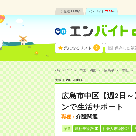
エン派遣
3645
件
エン バイト
7257
件
0
気になるリスト
保存した希
バイトTOP
中国・四国
広島県
中区
掲載日 :
2026
/
08
/
04
広島市中区【週2日
ンで生活サポート
介護関連
職種：
派遣
職種未経験OK
社会人未経験OK