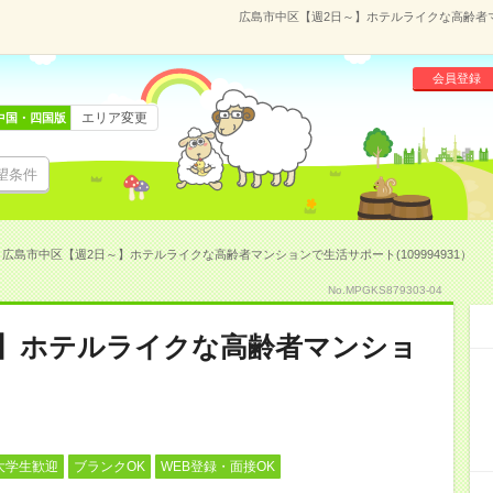
広島市中区【週2日～】ホテルライクな高齢者マン
会員登録
エリア変更
中国・四国版
望条件
広島市中区【週2日～】ホテルライクな高齢者マンションで生活サポート(109994931）
No.MPGKS879303-04
～】ホテルライクな高齢者マンショ
大学生歓迎
ブランクOK
WEB登録・面接OK