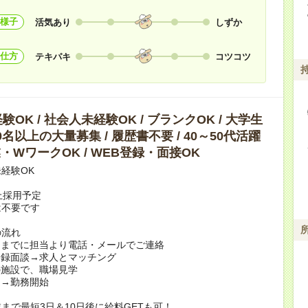
様子
活気あり
しずか
仕方
テキパキ
コツコツ
OK / 社会人未経験OK / ブランクOK / 大学生
10名以上の大量募集 / 履歴書不要 / 40～50代活躍
副業・WワークOK / WEB登録・面接OK
経験OK
上採用予定
は不要です
の流れ
日までに担当より電話・メールでご連絡
登録面談→求人とマッチング
の施設で、職場見学
定→勤務開始
まで最短3日＆10日後に給料GETも可！