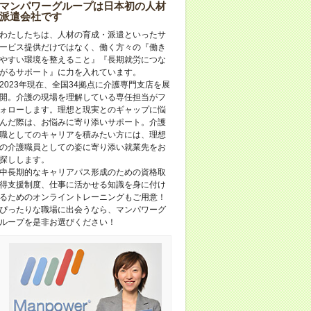
マンパワーグループは日本初の人材
派遣会社です
わたしたちは、人材の育成・派遣といったサ
ービス提供だけではなく、働く方々の『働き
やすい環境を整えること』『長期就労につな
がるサポート』に力を入れています。
2023年現在、全国34拠点に介護専門支店を展
開。介護の現場を理解している専任担当がフ
ォローします。理想と現実とのギャップに悩
んだ際は、お悩みに寄り添いサポート。介護
職としてのキャリアを積みたい方には、理想
の介護職員としての姿に寄り添い就業先をお
探しします。
中長期的なキャリアパス形成のための資格取
得支援制度、仕事に活かせる知識を身に付け
るためのオンライントレーニングもご用意！
ぴったりな職場に出会うなら、マンパワーグ
ループを是非お選びください！