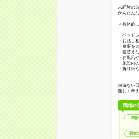
未経験の
かんたん
＜具体的
・ベッド
・お話し
・食事を
・着替え
・お風呂
・施設内
・折り紙
何気ない
難しく考
職場の
年齢
男女