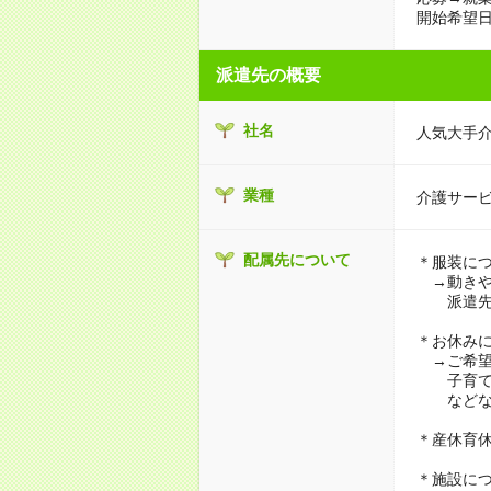
開始希望日
派遣先の概要
社名
人気大手
業種
介護サー
配属先について
＊服装に
→動きや
派遣先に
＊お休み
→ご希望
子育て・
などな
＊産休育
＊施設に