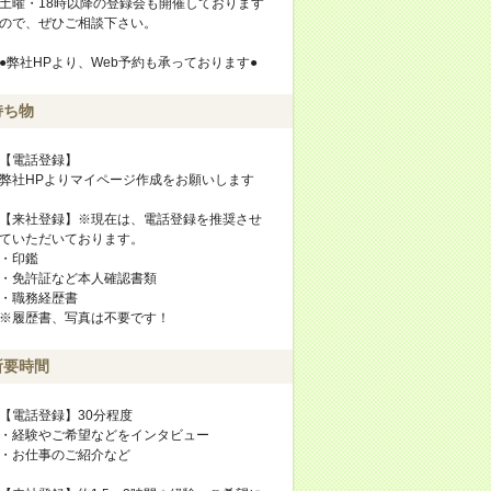
土曜・18時以降の登録会も開催しております
ので、ぜひご相談下さい。
●弊社HPより、Web予約も承っております●
持ち物
【電話登録】
弊社HPよりマイページ作成をお願いします
【来社登録】※現在は、電話登録を推奨させ
ていただいております。
・印鑑
・免許証など本人確認書類
・職務経歴書
※履歴書、写真は不要です！
所要時間
【電話登録】30分程度
・経験やご希望などをインタビュー
・お仕事のご紹介など