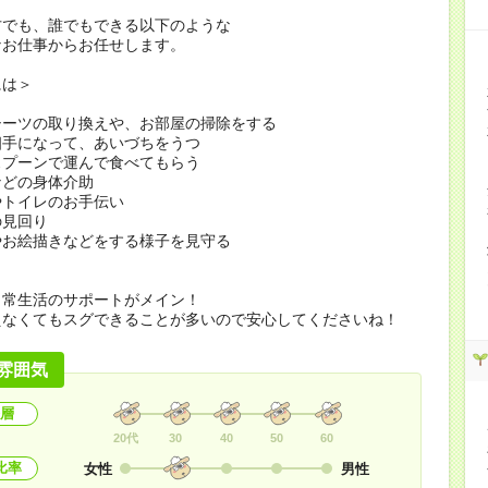
方でも、誰でもできる以下のような
なお仕事からお任せします。
には＞
シーツの取り換えや、お部屋の掃除をする
相手になって、あいづちをうつ
スプーンで運んで食べてもらう
などの身体介助
やトイレのお手伝い
の見回り
やお絵描きなどをする様子を見守る
日常生活のサポートがメイン！
えなくてもスグできることが多いので安心してくださいね！
雰囲気
層
20代
30
40
50
60
比率
女性
男性