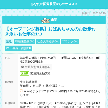
あなたの閲覧履歴からのオススメ
掲載日：2026.08.10
未読
【オープニング募集】おばあちゃんのお散歩付
き添いも仕事の1つ
派遣
職種未経験OK
社会人未経験OK
ブランクOK
WEB登録・面接OK
無資格未経験：時給1500円～ ■週払いOK ■扶養内OK ■日
給与
収1万2000円以上
交通費別途支給あり
交通費全額支給
交通費
東京都豊島区
勤務地
巣鴨駅
/
目白駅
/
北池袋駅
/
…
≪自宅からドアtoドアで30分以内！≫ご希望の勤務地を紹介
します。
9:00～18:00（休憩60分） ■ご希望があれば下記シフトもOK！
勤務時間
早番 7:00～16:00 遅番 10:00～19:00 夜勤 16:30～翌9:30 「家族