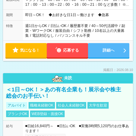
17：00 ・13：00～22：00 ・16：00～21：00 など多数！ ※お
仕事により勤務時間が異なります
即日～OK！ ◆お好きな日1日～働けます ◆急募
期間
週1日からOK
/
日払いOK
/
履歴書不要
/
40～50代活躍中
/
副
特徴
業・WワークOK
/
服装自由
/
シフト勤務
/
10名以上の大量募
集
/
電話対応なし
/
パソコンスキル不要
気になる！
応募する
詳細へ
掲載日：2026.08.10
未読
＜1日～OK！＞あの有名企業も！展示会や株主
総会のお手伝い！
アルバイト
職種未経験OK
社会人未経験OK
大学生歓迎
ブランクOK
WEB登録・面接OK
■日給16,840円～ ■日払いOK ■実働3時間5,120円のお仕事あ
給与
ります！