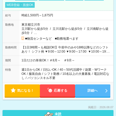
WEB登録・面接OK
時給1,500円～1,875円
給与
東京都立川市
勤務地
立川駅から徒歩5分
/
立川北駅から徒歩5分
/
立川南駅から徒
歩5分
/
…
■物流センターなど ■勤務地選べます
【1日3時間～も相談OK!】午前中のみや18時以降などのシフト
勤務時間
あり！ シフト例 ▼9:00～12:00 ▼9:00～17:00 ▼10:00～19:00
▼18:00～21:00
1日だけの単発OK！＃8月～ ＃9月～
期間
週1日からOK
/
日払いOK
/
40～50代活躍中
/
副業・Wワーク
特徴
OK
/
服装自由
/
シフト勤務
/
10名以上の大量募集
/
電話対応な
し
/
パソコンスキル不要
気になる！
応募する
詳細へ
掲載日：2026.08.07
未読