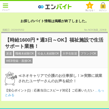
0
メニュー
気になる！
ログイン
お探しのバイト情報は掲載が終了しました。
掲載日 :2026
/
05
/
02
No.NCK池袋_22IKB
【時給1600円＊週3日～OK】福祉施設で生活
サポート業務！
派遣
職種未経験OK
社会人未経験OK
大学生歓迎
ブランクOK
WEB登録・面接OK
≪ネオキャリアで介護のお仕事探し！≫実際に就業
されたユーザーさんのお声を紹介！
【安心ポイント(1)：応募当日にスピード対応】ご応募いただい
...もっ
とみる