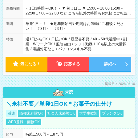
＜1日3時間～OK！＞ ▼ 例えば… ▼ 15:00～18:00 15:00～
勤務時間
22:00 17:00～22:00 など こちら以外の時間もお気軽にご相談く
ださい！
単発1日～！ ★勤務開始日や期間はお気軽にご相談くださ
期間
い！ ＃8月～ ＃9月～
週1日からOK
/
日払いOK
/
履歴書不要
/
40～50代活躍中
/
副
特徴
業・WワークOK
/
服装自由
/
シフト勤務
/
10名以上の大量募
集
/
電話対応なし
/
パソコンスキル不要
気になる！
応募する
詳細へ
掲載日：2026.08.10
未読
＼来社不要／単発1日OK＊お菓子の仕分け
派遣
職種未経験OK
社会人未経験OK
大学生歓迎
ブランクOK
WEB登録・面接OK
時給1,500円～1,875円
給与