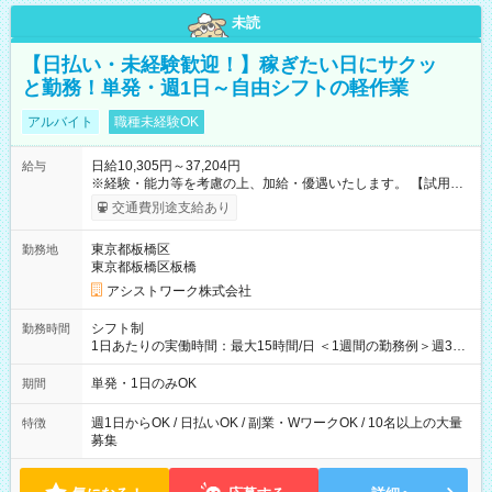
未読
【日払い・未経験歓迎！】稼ぎたい日にサクッ
と勤務！単発・週1日～自由シフトの軽作業
アルバイト
職種未経験OK
日給10,305円～37,204円
給与
※経験・能力等を考慮の上、加給・優遇いたします。 【試用期
間】試用期間なし
交通費別途支給あり
東京都板橋区
勤務地
東京都板橋区板橋
アシストワーク株式会社
シフト制
勤務時間
1日あたりの実働時間：最大15時間/日 ＜1週間の勤務例＞週3回
勤務 勤務：月・水・金 休み：火・木・土・日 好きな時にお仕事
可能です！ ※1日あたりの最大実働時間は日勤、夜勤共に勤務し
単発・1日のみOK
期間
た時間になります。
週1日からOK / 日払いOK / 副業・WワークOK / 10名以上の大量
特徴
募集