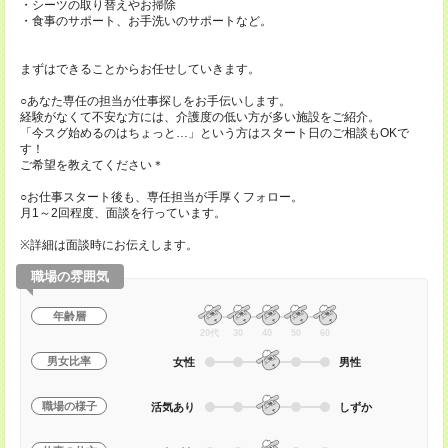
・シーツの取り替えやお掃除
・食事のサポート、お手洗いのサポートなど。
まずはできることからお任せしていきます。
○あなた専任の担当が仕事探しをお手伝いします。
経験がなくて不安な方には、介護度の低い方が多い施設をご紹介。
「今スグ始めるのはちょっと…」という方はスタート日のご相談もOKで
す！
ご希望を教えてください＊
○お仕事スタート後も、専任担当が手厚くフォロー。
月1～2回程度、面談を行っています。
※詳細は面談時にお伝えします。
職場の雰囲気
年齢層
20代
30
40
50
60
男女比率
女性
男性
職場の様子
活気あり
しずか