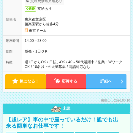
交通費別途支給あり
支給あり
交通費
東京都文京区
勤務地
後楽園駅から徒歩4分
東京ドーム
14:00～23:00
勤務時間
単発・1日ＯＫ
期間
週1日からOK
/
日払いOK
/
40～50代活躍中
/
副業・Wワーク
特徴
OK
/
10名以上の大量募集
/
電話対応なし
気になる！
応募する
詳細へ
掲載日：2026.08.10
未読
【超レア】車の中で座っているだけ！誰でも出
来る簡単なお仕事です！