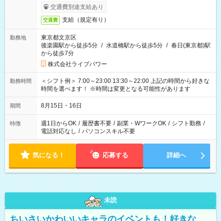
交通費別途支給あり
支給（規定有り）
交通費
東京都文京区
勤務地
後楽園駅から徒歩5分
/
水道橋駅から徒歩5分
/
春日(東京都)駅
から徒歩7分
株式会社ライブパワー
＜シフト例＞ 7:00～23:00 13:30～22:00 上記の時間から好きな
勤務時間
時間を選べます！ ※時間は変更となる可能性があります
8月15日・16日
期間
週1日からOK
/
履歴書不要
/
副業・WワークOK
/
シフト勤務
/
特徴
電話対応なし
/
パソコンスキル不要
気になる！
応募する
詳細へ
未読
ちいさいかわいいキャラのイベントも！好きな