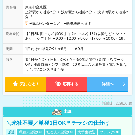
東京都台東区
勤務地
上野駅から徒歩5分
/
浅草駅から徒歩5分
/
浅草橋駅から徒歩5
分
/
…
■物流センターなど ■勤務地選べます
【1日3時間～も相談OK!】午前中のみや18時以降などのシフト
勤務時間
あり！ シフト例 ▼9:00～12:00 ▼9:00～17:00 ▼10:00～19:00
▼18:00～21:00
1日だけの単発OK！＃8月～ ＃9月～
期間
週1日からOK
/
日払いOK
/
40～50代活躍中
/
副業・Wワーク
特徴
OK
/
服装自由
/
シフト勤務
/
10名以上の大量募集
/
電話対応な
し
/
パソコンスキル不要
気になる！
応募する
詳細へ
掲載日：2026.08.10
未読
＼来社不要／単発1日OK＊チラシの仕分け
派遣
職種未経験OK
社会人未経験OK
大学生歓迎
ブランクOK