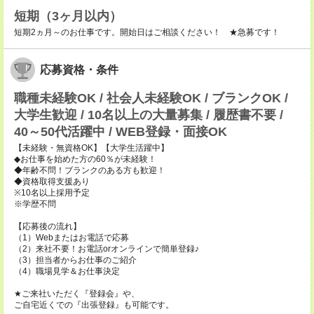
短期（3ヶ月以内）
短期2ヵ月～のお仕事です。開始日はご相談ください！ ★急募です！
応募資格・条件
職種未経験OK / 社会人未経験OK / ブランクOK /
大学生歓迎 / 10名以上の大量募集 / 履歴書不要 /
40～50代活躍中 / WEB登録・面接OK
【未経験・無資格OK】【大学生活躍中】
◆お仕事を始めた方の60％が未経験！
◆年齢不問！ブランクのある方も歓迎！
◆資格取得支援あり
※10名以上採用予定
※学歴不問
【応募後の流れ】
（1）Webまたはお電話で応募
（2）来社不要！お電話orオンラインで簡単登録♪
（3）担当者からお仕事のご紹介
（4）職場見学＆お仕事決定
★ご来社いただく『登録会』や、
ご自宅近くでの『出張登録』も可能です。