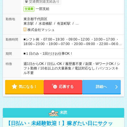
交通費別途支給あり
一部支給
交通費
東京都千代田区
勤務地
東京駅
/
水道橋駅
/
有楽町駅
/
…
株式会社マッシュ
■シフト例 ・07:00～19:30 ・09:00～12:00 ・10:00～17:00 ・
勤務時間
18:00～23:00 ・19:00～07:00 ・20:00～09:00 ・22:00～06:00
etc ★最短で3時間で5,120円のお仕事から 15時間で2万円近く稼
げるお仕事も！ ご希望のお時間に合わせてご紹介！ ※シフトは
■１日のみ・1回だけお仕事OK！
期間
現場によって異なります。 ※勿論、休憩時間はあるのでご安心
ください！
週1日からOK
/
日払いOK
/
履歴書不要
/
副業・WワークOK
/
シ
特徴
フト勤務
/
10名以上の大量募集
/
電話対応なし
/
パソコンスキ
ル不要
気になる！
応募する
詳細へ
未読
【日払い・未経験歓迎！】稼ぎたい日にサクッ