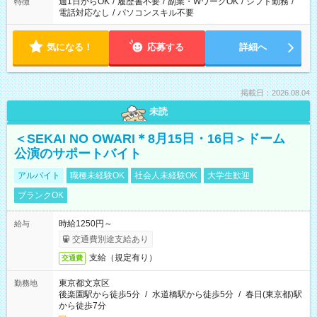
週1日からOK
/
履歴書不要
/
副業・WワークOK
/
シフト勤務
/
特徴
電話対応なし
/
パソコンスキル不要
気になる！
応募する
詳細へ
掲載日：2026.08.04
未読
＜SEKAI NO OWARI＊8月15日・16日＞ドーム
公演のサポートバイト
アルバイト
職種未経験OK
社会人未経験OK
大学生歓迎
ブランクOK
時給1250円～
給与
交通費別途支給あり
支給（規定有り）
交通費
東京都文京区
勤務地
後楽園駅から徒歩5分
/
水道橋駅から徒歩5分
/
春日(東京都)駅
から徒歩7分