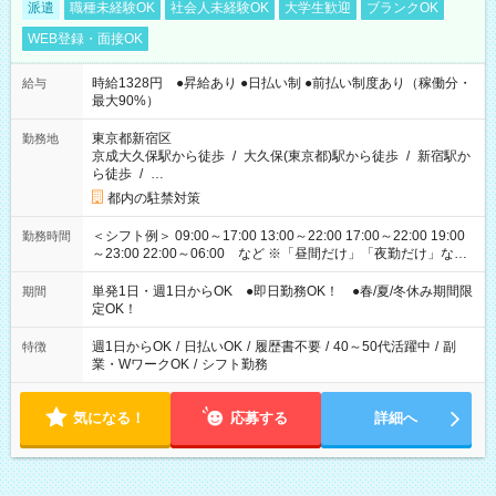
派遣
職種未経験OK
社会人未経験OK
大学生歓迎
ブランクOK
WEB登録・面接OK
時給1328円 ●昇給あり ●日払い制 ●前払い制度あり（稼働分・
給与
最大90%）
東京都新宿区
勤務地
京成大久保駅から徒歩
/
大久保(東京都)駅から徒歩
/
新宿駅か
ら徒歩
/
…
都内の駐禁対策
＜シフト例＞ 09:00～17:00 13:00～22:00 17:00～22:00 19:00
勤務時間
～23:00 22:00～06:00 など ※「昼間だけ」「夜勤だけ」など
の希望OK
単発1日・週1日からOK ●即日勤務OK！ ●春/夏/冬休み期間限
期間
定OK！
週1日からOK
/
日払いOK
/
履歴書不要
/
40～50代活躍中
/
副
特徴
業・WワークOK
/
シフト勤務
気になる！
応募する
詳細へ