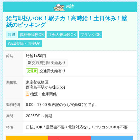
未読
給与即払いOK！駅チカ！高時給！土日休み！壁
紙のピッキング
派遣
職種未経験OK
社会人未経験OK
ブランクOK
WEB登録・面接OK
時給1450円
給与
交通費別途支給あり
交通費支給有り
交通費
東京都板橋区
勤務地
西高島平駅から徒歩5分
物流・倉庫関係
8:00～17:00 ※表記のうち実働8時間です。
勤務時間
2026/9/1～長期
期間
日払いOK
/
履歴書不要
/
電話対応なし
/
パソコンスキル不要
特徴