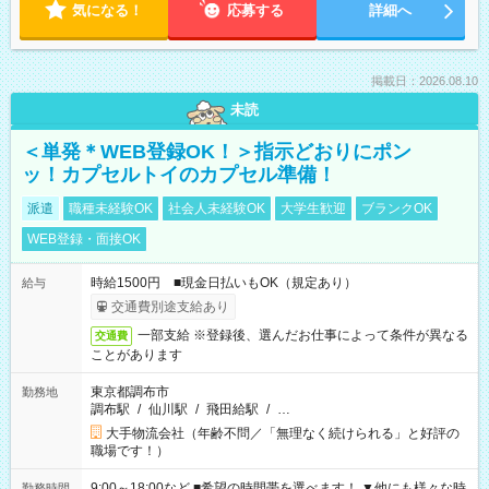
気になる！
応募する
詳細へ
掲載日：2026.08.10
未読
＜単発＊WEB登録OK！＞指示どおりにポン
ッ！カプセルトイのカプセル準備！
派遣
職種未経験OK
社会人未経験OK
大学生歓迎
ブランクOK
WEB登録・面接OK
時給1500円 ■現金日払いもOK（規定あり）
給与
交通費別途支給あり
一部支給 ※登録後、選んだお仕事によって条件が異なる
交通費
ことがあります
東京都調布市
勤務地
調布駅
/
仙川駅
/
飛田給駅
/
…
大手物流会社（年齢不問／「無理なく続けられる」と好評の
職場です！）
9:00～18:00など ■希望の時間帯を選べます！ ▼他にも様々な時
勤務時間