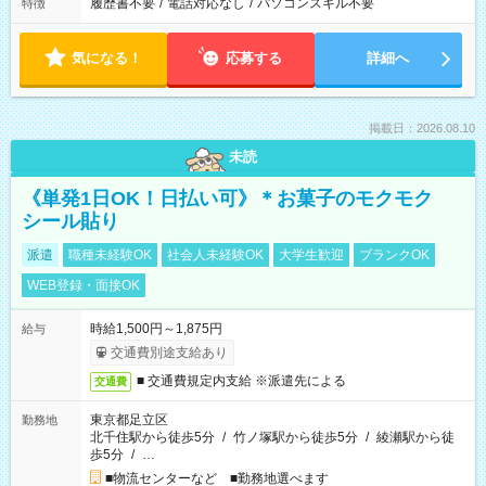
履歴書不要
/
電話対応なし
/
パソコンスキル不要
特徴
気になる！
応募する
詳細へ
掲載日：2026.08.10
未読
《単発1日OK！日払い可》＊お菓子のモクモク
シール貼り
派遣
職種未経験OK
社会人未経験OK
大学生歓迎
ブランクOK
WEB登録・面接OK
時給1,500円～1,875円
給与
交通費別途支給あり
■ 交通費規定内支給 ※派遣先による
交通費
東京都足立区
勤務地
北千住駅から徒歩5分
/
竹ノ塚駅から徒歩5分
/
綾瀬駅から徒
歩5分
/
…
■物流センターなど ■勤務地選べます