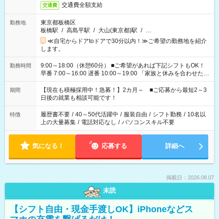
交通費全額支給
交通費
東京都板橋区
勤務地
板橋駅
/
高島平駅
/
大山(東京都)駅
/
…
≪自宅からドアtoドアで30分以内！≫ご希望の勤務地を紹介
します。
9:00～18:00（休憩60分） ■ご希望があれば下記シフトもOK！
勤務時間
早番 7:00～16:00 遅番 10:00～19:00 「家族と休みを合わせた
い」 「余裕を持って夕飯の準備がしたい」 「できれば残業はし
たくない」 など、ご希望を教えてくださいね。 ※Wワーク希望
【現在も積極採用中！急募！】2カ月～ ■ご応募から最短2～3
期間
の方へ 今ご覧のお仕事で希望する勤務時間と、もう1つのお仕事
日後の就業も相談可能です！
の勤務時間。 合計で週40時間を超える場合は応募できません。
履歴書不要
/
40～50代活躍中
/
服装自由
/
シフト勤務
/
10名以
特徴
上の大量募集
/
電話対応なし
/
パソコンスキル不要
気になる！
応募する
詳細へ
掲載日：2026.08.07
未読
【シフト自由・現金手渡しOK】iPhoneなどス