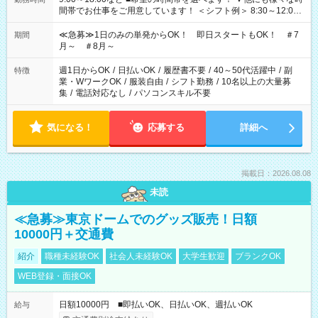
間帯でお仕事をご用意しています！ ＜シフト例＞ 8:30～12:00
17:00～22:00 13:00～22:00 22:00～翌6:00 など
≪急募≫1日のみの単発からOK！ 即日スタートもOK！ ＃7
期間
月～ ＃8月～
週1日からOK
/
日払いOK
/
履歴書不要
/
40～50代活躍中
/
副
特徴
業・WワークOK
/
服装自由
/
シフト勤務
/
10名以上の大量募
集
/
電話対応なし
/
パソコンスキル不要
気になる！
応募する
詳細へ
掲載日：2026.08.08
未読
≪急募≫東京ドームでのグッズ販売！日額
10000円＋交通費
紹介
職種未経験OK
社会人未経験OK
大学生歓迎
ブランクOK
WEB登録・面接OK
日額10000円 ■即払いOK、日払いOK、週払いOK
給与