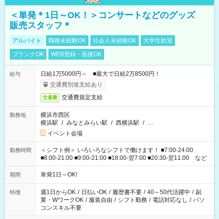
＜単発＊1日～OK！＞コンサートなどのグッズ
販売スタッフ＊
アルバイト
職種未経験OK
社会人未経験OK
大学生歓迎
ブランクOK
WEB登録・面接OK
日給1万5000円～ ■最大で日給2万8500円！
給与
交通費別途支給あり
交通費規定支給
交通費
横浜市西区
勤務地
横浜駅
/
みなとみらい駅
/
西横浜駅
/
…
イベント会場
＜シフト例＞ いろいろなシフトで働けます！ ■7:00-24:00
勤務時間
■8:00-21:00 ■9:00-21:00 ■18:00-翌7:00 ■20:30-翌11:00 など
単発1日～OK!
期間
週1日からOK
/
日払いOK
/
履歴書不要
/
40～50代活躍中
/
副
特徴
業・WワークOK
/
服装自由
/
シフト勤務
/
電話対応なし
/
パソ
コンスキル不要