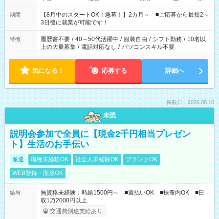
と休みを合わせたい」 「余裕を持って夕飯の準備がしたい」
「できれば残業はしたくない」 など、ご希望を教えてください
【8月中のスタートOK！急募！】2カ月～ ■ご応募から最短2～
期間
ね。 ※Wワーク希望の方へ 今ご覧のお仕事で希望する勤務時間
3日後に就業が可能です！
と、もう1つのお仕事の勤務時間。 合計で週40時間を超える場
合は応募できません。
履歴書不要
/
40～50代活躍中
/
服装自由
/
シフト勤務
/
10名以
特徴
上の大量募集
/
電話対応なし
/
パソコンスキル不要
気になる！
応募する
詳細へ
掲載日：2026.08.10
未読
説明会参加で全員に【現金2千円相当プレゼン
ト】生活のお手伝い
派遣
職種未経験OK
社会人未経験OK
ブランクOK
WEB登録・面接OK
無資格未経験：時給1500円～ ■週払いOK ■扶養内OK ■日
給与
収1万2000円以上
交通費別途支給あり