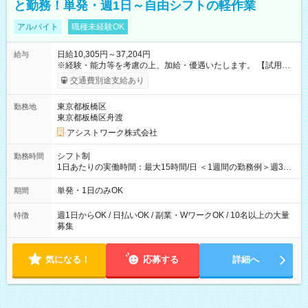
と勤務！単発・週1日～自由シフトの軽作業
アルバイト
職種未経験OK
日給10,305円～37,204円
給与
※経験・能力等を考慮の上、加給・優遇いたします。 【試用期
間】試用期間なし
交通費別途支給あり
東京都板橋区
勤務地
東京都板橋区舟渡
アシストワーク株式会社
シフト制
勤務時間
1日あたりの実働時間：最大15時間/日 ＜1週間の勤務例＞週3回
勤務 勤務：月・水・金 休み：火・木・土・日 好きな時にお仕事
可能です！ ※1日あたりの最大実働時間は日勤、夜勤共に勤務し
単発・1日のみOK
期間
た時間になります。
週1日からOK / 日払いOK / 副業・WワークOK / 10名以上の大量
特徴
募集
気になる！
応募する
詳細へ