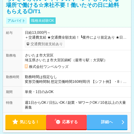
場所で働ける☆来社不要！働いたその日に給料
もらえる◎/T1
アルバイト
職種未経験OK
日給13,000円～
給与
＋交通費支給 ★交通費全額支給！ ┗案件により規定あり ★日払
いOK！（規定あり） ┗働いたその日に現金GET♪ お仕事後はコ
交通費別途支給あり
ンビニATMから 日払い分を引き落とせます！ 【試用期間】試
用期間なし
さいたま市大宮区
勤務地
埼玉県さいたま市大宮区錦町（最寄り駅：大宮駅）
株式会社ワンベルウッズ
勤務時間は指定なし
勤務時間
変形労働時間制 想定労働時間160時間/月 【シフト例】 ・8：00
～21：00
単発・1日のみOK
期間
週1日からOK / 日払いOK / 副業・WワークOK / 10名以上の大量
特徴
募集
気になる！
応募する
詳細へ