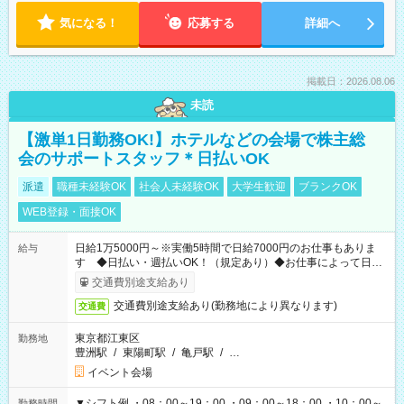
気になる！
応募する
詳細へ
掲載日：2026.08.06
未読
【激単1日勤務OK!】ホテルなどの会場で株主総
会のサポートスタッフ＊日払いOK
派遣
職種未経験OK
社会人未経験OK
大学生歓迎
ブランクOK
WEB登録・面接OK
日給1万5000円～※実働5時間で日給7000円のお仕事もありま
給与
す ◆日払い・週払いOK！（規定あり）◆お仕事によって日給
も異なります
交通費別途支給あり
交通費別途支給あり(勤務地により異なります)
交通費
東京都江東区
勤務地
豊洲駅
/
東陽町駅
/
亀戸駅
/
…
イベント会場
▼シフト例 ・08：00～19：00 ・09：00～18：00 ・10：00～
勤務時間