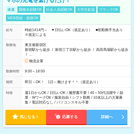
マホの充電を繋げるだけ！
派遣
職種未経験OK
社会人未経験OK
大学生歓迎
ブランクOK
WEB登録・面接OK
時給1414円～ ▼日払いOK（規定あり） ■初勤務手当あり
給与
※規定による
東京都新宿区
勤務地
新宿駅から徒歩
/
新宿三丁目駅から徒歩
/
高田馬場駅から徒歩
/
…
物流企業
9:00～18:00
勤務時間
即日～OK！ 1日～働けます＾＾（規定あり）
期間
週1日からOK
/
日払いOK
/
履歴書不要
/
40～50代活躍中
/
副
特徴
業・WワークOK
/
服装自由
/
シフト勤務
/
10名以上の大量募
集
/
電話対応なし
/
パソコンスキル不要
気になる！
応募する
詳細へ