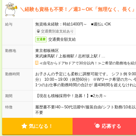
＼経験も資格も不要！／週3～OK「無理なく、長く
無資格未経験：時給1400円～ ■週払いOK
給与
交通費別途支給あり
交通費全額支給
交通費
東京都板橋区
勤務地
東武練馬駅
/
上板橋駅
/
志村坂上駅
/
…
≪自宅からドアtoドアで30分以内！≫ご希望の勤務地を紹
お子さんの予定にも柔軟に調整可能です。 シフト例 9:00～18:
勤務時間
分） 10:00～19:00（休憩60分） ※Wワーク希望の
1つのお仕事の勤務時間の合計が 週40時間を超えなけれ
【現在も積極採用中！急募！】■2カ月～
期間
履歴書不要
/
40～50代活躍中
/
服装自由
/
シフト勤務
/
10名
特徴
不要
気になる！
応募する