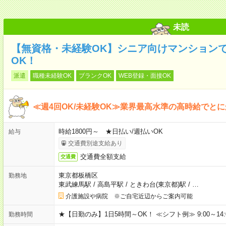
未読
【無資格・未経験OK】シニア向けマンションで
OK！
派遣
職種未経験OK
ブランクOK
WEB登録・面接OK
≪週4回OK/未経験OK≫業界最高水準の高時給でと
時給1800円～ ★日払い/週払いOK
給与
交通費別途支給あり
交通費全額支給
交通費
東京都板橋区
勤務地
東武練馬駅
/
高島平駅
/
ときわ台(東京都)駅
/
…
介護施設や病院 ※ご自宅近辺からご案内可能
★【日勤のみ】1日5時間～OK！ ≪シフト例≫ 9:00～14:00 10
勤務時間