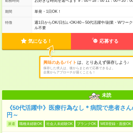
お好きな時間を選べます 9：00～18：00 11：00～20：00 12
勤務時間
単発・1日OK！
期間
週1日からOK
/
日払いOK
/
40～50代活躍中
/
副業・Wワーク
特徴
ル不要
気になる！
応募する
興味のあるバイト
は、とりあえず保存しよう♪
保存した求人は、後からまとめて応募できるよ。
企業からアプローチが届くことも！
未読
《50代活躍中》医療行為なし＊病院で患者さんの
円～
派遣
職種未経験OK
社会人未経験OK
ブランクOK
WEB登録・面接OK