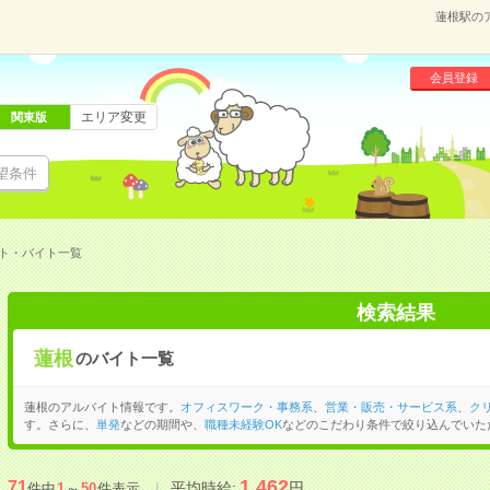
蓮根駅の
会員登録
エリア変更
関東版
望条件
ト・バイト一覧
検索結果
蓮根
のバイト一覧
蓮根のアルバイト情報です。
オフィスワーク・事務系
、
営業・販売・サービス系
、
ク
す。さらに、
単発
などの期間や、
職種未経験OK
などのこだわり条件で絞り込んでいた
1,462
71
平均時給:
円
件中
1
～
50
件表示