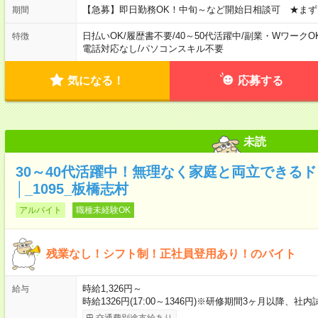
【急募】即日勤務OK！中旬～など開始日相談可 ★まず
期間
日払いOK
/
履歴書不要
/
40～50代活躍中
/
副業・WワークO
特徴
電話対応なし
/
パソコンスキル不要
気になる！
応募する
未読
30～40代活躍中！無理なく家庭と両立できる
│_1095_板橋志村
アルバイト
職種未経験OK
残業なし！シフト制！正社員登用あり！のバイト
時給1,326円～
給与
時給1326円(17:00～1346円)※研修期間3ヶ月以降、
交通費別途支給あり