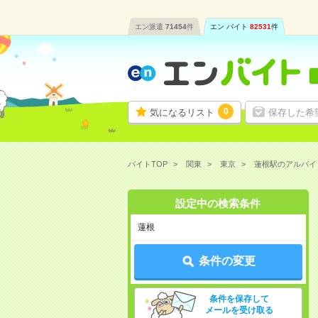
エン派遣
71454
件
エン バイト
82531
件
0
気になるリスト
保存した希
バイトTOP
関東
東京
蓮根駅のアルバイ
設定中の検索条件
蓮根
条件の変更
条件を保存して
メールを受け取る