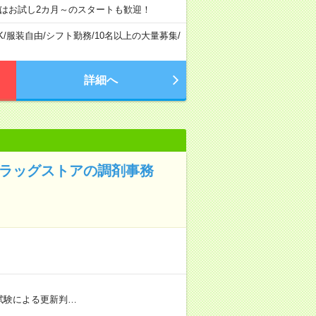
はお試し2カ月～のスタートも歓迎！
K
/
服装自由
/
シフト勤務
/
10名以上の大量募集
/
詳細へ
ドラッグストアの調剤事務
社内試験による更新判…