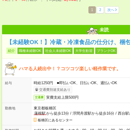
1
2
次へ
未読
【未経験OK！】冷蔵・冷凍食品の仕分け、梱
紹介
職種未経験OK
社会人未経験OK
大学生歓迎
ブランクOK
ハマる人続出中！？コツコツ楽しい軽作業です。
時給1250円 ■即払いOK、日払いOK、週払いOK
給与
交通費別途支給あり
実費支給上限500円
交通費
東京都板橋区
勤務地
蓮根駅
から徒歩13分
/
浮間舟渡駅から徒歩16分
/
西台駅
板橋区にあるセンター