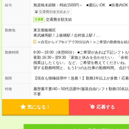
無資格未経験：時給1500円～ ■週払いOK ■扶養内OK 
給与
交通費別途支給あり
交通費全額支給
交通費
東京都板橋区
勤務地
東武練馬駅
/
上板橋駅
/
志村坂上駅
/
…
≪自宅からドアtoドアで30分以内！≫ご希望の勤務地を紹
9:00～18:00（休憩60分） ■ご希望があれば下記シフトもOK！ 
勤務時間
夜勤 16:30～翌9:30 「家族と休みを合わせたい」 
残業はしたくない」 など、ご希望を教えてくださいね。
望する勤務時間と、もう1つのお仕事の勤務時間。 合計
【現在も積極採用中！急募！】勤務1年以上が多数！応募
期間
履歴書不要
/
40～50代活躍中
/
服装自由
/
シフト勤務
/
10名
特徴
不要
気になる！
応募する