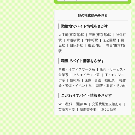
他の検索結果を見る
勤務地でバイト情報をさがす
大手町(東京都)駅
三田(東京都)駅
神保町
駅
水道橋駅
内幸町駅
芝公園駅
目
黒駅
日比谷駅
御成門駅
春日(東京都)
駅
職種でバイト情報をさがす
事務・オフィスワーク系
販売・サービス・
営業系
クリエイティブ系
IT・エンジニ
ア系
技術系
医療・介護・福祉系
軽作
業・警備・イベント系
調査・教育・その他
こだわりでバイト情報をさがす
WEB登録・面接OK
交通費別途支給あり
英語力不要
履歴書不要
週5日勤務