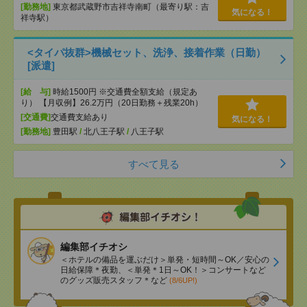
[勤務地]
東京都武蔵野市吉祥寺南町（最寄り駅：吉
気になる！
祥寺駅）
<タイパ抜群>機械セット、洗浄、接着作業（日勤）
[派遣]
[給 与]
時給1500円 ※交通費全額支給（規定あ
り） 【月収例】26.2万円（20日勤務＋残業20h）
[交通費]
交通費支給あり
気になる！
[勤務地]
豊田駅
/
北八王子駅
/
八王子駅
すべて見る
編集部イチオシ
＜ホテルの備品を運ぶだけ＞単発・短時間～OK／安心の
日給保障＊夜勤、＜単発＊1日～OK！＞コンサートなど
のグッズ販売スタッフ＊など
(8/6UP!)