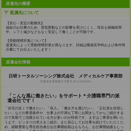
派遣先の概要
配属先について
【安心・安定の勤務先】
福祉のお仕事のため、景気変動などの影響を受けにくく、現在も積極採用
中。シフト減少などもなく安定して働くことが可能です。
【受動喫煙対策について】
派遣先によって受動喫煙対策が異なります。詳細は職場見学時および条件明
示書にてお伝えいたします！
派遣会社情報
日研トータルソーシング株式会社 メディカルケア事業部
労働者派遣事業許可番号:派13-060060
「こんな風に働きたい」をサポート＊介護職専門の派
遣会社です！
「自宅の近くで働きたい」「収入」「働き方を選びたい」「正社員を目指し
たい」などの希望条件や、仕事上の不満も丁寧にお聞きしてからご紹介する
ので長期でご活躍されている方が多いのが特長です。まずはご希望を聞いた
うえで、ピッタリの求人をご紹介。また安心してお仕事を続けていただくた
め、経験豊富な専任担当者がお仕事開始前はもちろん、お仕事開始後もしっ