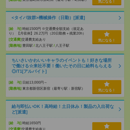
気になる！
<タイパ抜群>機械操作（日勤）[派遣]
[給 与]
時給1500円 ※交通費全額支給（規定あ
り） 【月収例】26.2万円（20日勤務＋残業20h）
[交通費]
交通費支給あり
気になる！
[勤務地]
豊田駅
/
北八王子駅
/
八王子駅
ちいさいかわいいキャラのイベントも！好きな場所
で働ける☆来社不要！働いたその日に給料もらえる
◎/T1[アルバイト]
[給 与]
日給13,000円～
[勤務地]
東京都新宿区新宿（最寄り駅：新宿駅）
気になる！
給与即払いOK！高時給！土日休み！製品の入出荷な
ど[派遣]
[給 与]
時給1650円
[交通費]
交通費支給有り