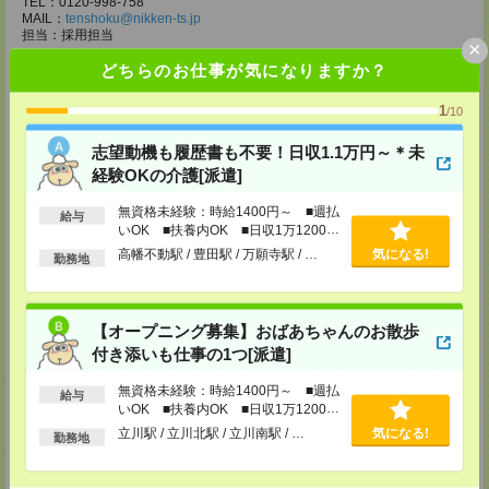
TEL：0120-998-758
MAIL：
tenshoku@nikken-ts.jp
担当：採用担当
×
メディカルケア事業部 柏オフィス
どちらのお仕事が気になりますか？
千葉県柏市末広町5-19 第12関口ビル7F 705号室
TEL：0120-935-218
1
/10
MAIL：
tenshoku@nikken-ts.jp
担当：採用担当
志望動機も履歴書も不要！日収1.1万円～＊未
メディカルケア事業部 新宿オフィス
経験OKの介護[派遣]
東京都新宿区新宿2-3-10 新宿御苑ビル6階
TEL：0120-457-235
無資格未経験：時給1400円～ ■週払
給与
MAIL：
tenshoku@nikken-ts.jp
いOK ■扶養内OK ■日収1万1200円
担当：採用担当
以上
高幡不動駅 / 豊田駅 / 万願寺駅 / …
気になる!
勤務地
メディカルケア事業部 立川事業所
東京都立川市錦町1-12-14
TEL：0120-934-200
【オープニング募集】おばあちゃんのお散歩
MAIL：
tenshoku@nikken-ts.jp
担当：採用担当
付き添いも仕事の1つ[派遣]
メディカルケア事業部 町田オフィス
無資格未経験：時給1400円～ ■週払
給与
東京都町田市森野1-7-23 大樹生命町田ビル6F
いOK ■扶養内OK ■日収1万1200円
TEL：0120-453-285
以上
立川駅 / 立川北駅 / 立川南駅 / …
気になる!
MAIL：
tenshoku@nikken-ts.jp
勤務地
担当：採用担当
メディカルケア事業部 横浜オフィス