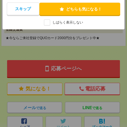
神奈川県横浜市保土ケ谷区神戸町134 横浜ビジネスパークサウスタワー
2F B区画
スキップ
どちらも気になる！
TEL：0120-901-799
MAIL：
tenshoku@nikken-ts.jp
担当：採用担当
しばらく表示しない
登録交通費
★今ならご来社登録でQUOカード2000円分をプレゼント中★
応募ページへ
気になる！
電話応募
メール
LINE
で送る
で送る