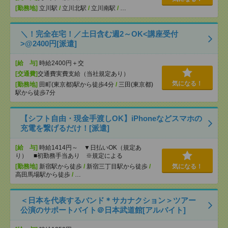
[勤務地]
立川駅
/
立川北駅
/
立川南駅
/
…
＼！完全在宅！／土日含む週2～OK<講座受付
>@2400円[派遣]
[給 与]
時給2400円＋交
[交通費]
交通費実費支給（当社規定あり）
気になる！
[勤務地]
田町(東京都)駅から徒歩4分
/
三田(東京都)
駅から徒歩7分
【シフト自由・現金手渡しOK】iPhoneなどスマホの
充電を繋げるだけ！[派遣]
[給 与]
時給1414円～ ▼日払いOK（規定あ
り） ■初勤務手当あり ※規定による
[勤務地]
新宿駅から徒歩
/
新宿三丁目駅から徒歩
/
気になる！
高田馬場駅から徒歩
/
…
＜日本を代表するバンド＊サカナクション＞ツアー
公演のサポートバイト＠日本武道館[アルバイト]