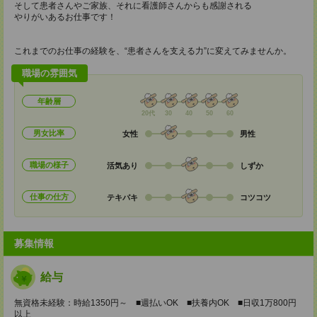
そして患者さんやご家族、それに看護師さんからも感謝される
やりがいあるお仕事です！
これまでのお仕事の経験を、“患者さんを支える力”に変えてみませんか。
職場の雰囲気
年齢層
20代
30
40
50
60
男女比率
女性
男性
職場の様子
活気あり
しずか
仕事の仕方
テキパキ
コツコツ
募集情報
給与
無資格未経験：時給1350円～ ■週払いOK ■扶養内OK ■日収1万800円
以上