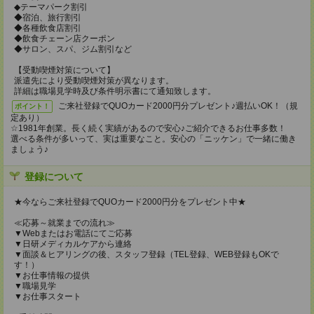
◆テーマパーク割引
◆宿泊、旅行割引
◆各種飲食店割引
◆飲食チェーン店クーポン
◆サロン、スパ、ジム割引など
【受動喫煙対策について】
派遣先により受動喫煙対策が異なります。
詳細は職場見学時及び条件明示書にて通知致します。
ご来社登録でQUOカード2000円分プレゼント♪週払いOK！（規
ポイント！
定あり）
☆1981年創業。長く続く実績があるので安心♪ご紹介できるお仕事多数！
選べる条件が多いって、実は重要なこと。安心の「ニッケン」で一緒に働き
ましょう♪
登録について
★今ならご来社登録でQUOカード2000円分をプレゼント中★
≪応募～就業までの流れ≫
▼Webまたはお電話にてご応募
▼日研メディカルケアから連絡
▼面談＆ヒアリングの後、スタッフ登録（TEL登録、WEB登録もOKで
す！）
▼お仕事情報の提供
▼職場見学
▼お仕事スタート