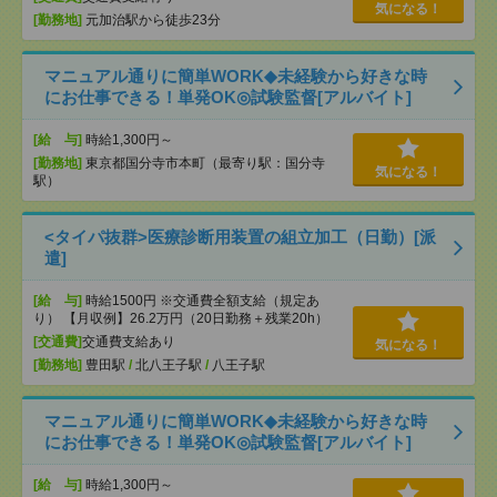
気になる！
[勤務地]
元加治駅から徒歩23分
マニュアル通りに簡単WORK◆未経験から好きな時
にお仕事できる！単発OK◎試験監督[アルバイト]
[給 与]
時給1,300円～
[勤務地]
東京都国分寺市本町（最寄り駅：国分寺
気になる！
駅）
<タイパ抜群>医療診断用装置の組立加工（日勤）[派
遣]
[給 与]
時給1500円 ※交通費全額支給（規定あ
り） 【月収例】26.2万円（20日勤務＋残業20h）
[交通費]
交通費支給あり
気になる！
[勤務地]
豊田駅
/
北八王子駅
/
八王子駅
マニュアル通りに簡単WORK◆未経験から好きな時
にお仕事できる！単発OK◎試験監督[アルバイト]
[給 与]
時給1,300円～