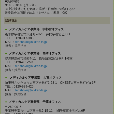
■受付時間
9:00～18:00（月～金）
※上記以外でもお気軽に場所・日程等ご相談下さい
※登録会は面接ではありませんので私服でOK
登録場所
メディカルケア事業部 宇都宮オフィス
栃木県宇都宮市大通り2-3-1 井門宇都宮ビル5F
TEL：0120-917-385
MAIL：
tenshoku@nikken-ts.jp
担当：採用担当
メディカルケア事業部 高崎オフィス
群馬県高崎市栄町4-11 原地所第2ビル6Ｆ 1号室
TEL：0120-935-241
MAIL：
tenshoku@nikken-ts.jp
担当：採用担当
メディカルケア事業部 大宮オフィス
埼玉県さいたま市大宮区吉敷町1-23-1 ONEST大宮吉敷町ビル6F
TEL：0120-989-425
MAIL：
tenshoku@nikken-ts.jp
担当：採用担当
メディカルケア事業部 千葉オフィス
〒260-0015
千葉県千葉市中央区富士見2-15-11 IMI千葉富士見ビル6F