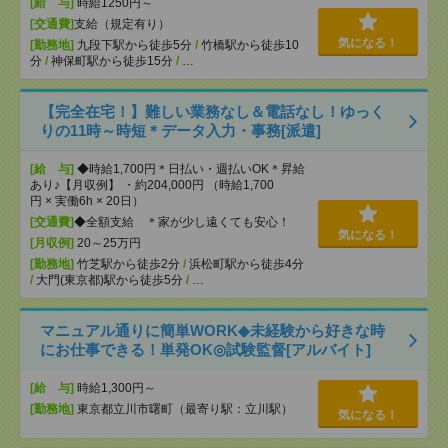
[給 与]
時給1250円～
[交通費]
支給（規定有り）
気になる！
[勤務地]
九段下駅から徒歩5分
/
竹橋駅から徒歩10
分
/
神保町駅から徒歩15分
/
…
【完全在宅！】難しい業務なし＆電話なし！ゆっく
りの11時～時短＊データ入力・事務[派遣]
[給 与]
◆時給1,700円＊日払い・週払いOK＊昇給
あり♪【月収例】 ・約204,000円 （時給1,700
円 × 実働6h × 20日）
[交通費]
◆全額支給 ＊家が少し遠くても安心！
気になる！
[月収例]
20～25万円
[勤務地]
竹芝駅から徒歩2分
/
浜松町駅から徒歩4分
/
大門(東京都)駅から徒歩5分
/
…
マニュアル通りに簡単WORK◆未経験から好きな時
にお仕事できる！単発OK◎試験監督[アルバイト]
[給 与]
時給1,300円～
[勤務地]
東京都立川市曙町（最寄り駅：立川駅）
気になる！