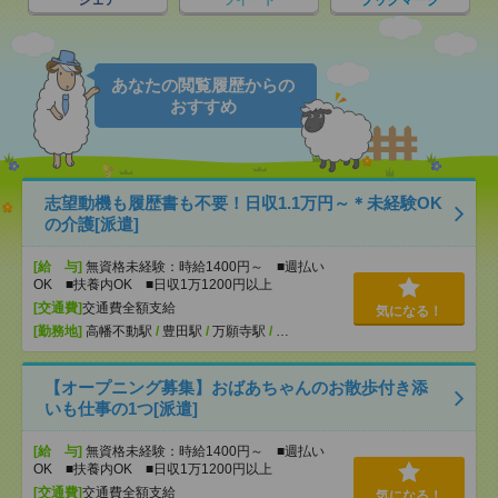
シェア
ツイート
ブックマーク
あなたの閲覧履歴からの
おすすめ
志望動機も履歴書も不要！日収1.1万円～＊未経験OK
の介護[派遣]
[給 与]
無資格未経験：時給1400円～ ■週払い
OK ■扶養内OK ■日収1万1200円以上
[交通費]
交通費全額支給
気になる！
[勤務地]
高幡不動駅
/
豊田駅
/
万願寺駅
/
…
【オープニング募集】おばあちゃんのお散歩付き添
いも仕事の1つ[派遣]
[給 与]
無資格未経験：時給1400円～ ■週払い
OK ■扶養内OK ■日収1万1200円以上
[交通費]
交通費全額支給
気になる！