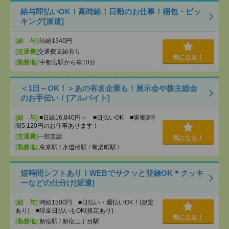
給与即払いOK！高時給！日勤のお仕事！梱包・ピッ
キング[派遣]
[給 与]
時給1340円
[交通費]
交通費支給有り
気になる！
[勤務地]
宇都宮駅から車10分
＜1日～OK！＞あの有名企業も！展示会や株主総会
のお手伝い！[アルバイト]
[給 与]
■日給16,840円～ ■日払いOK ■実働3時
間5,120円のお仕事あります！
[交通費]
一部支給
気になる！
[勤務地]
東京駅
/
水道橋駅
/
有楽町駅
/
…
短時間シフトあり！WEBでサクッと登録OK＊クッキ
ーなどの仕分け[派遣]
[給 与]
時給1500円 ■日払い・週払いOK！(規定
あり) ■現金日払いもOK(規定あり)
気になる！
[勤務地]
新宿駅
/
新宿三丁目駅