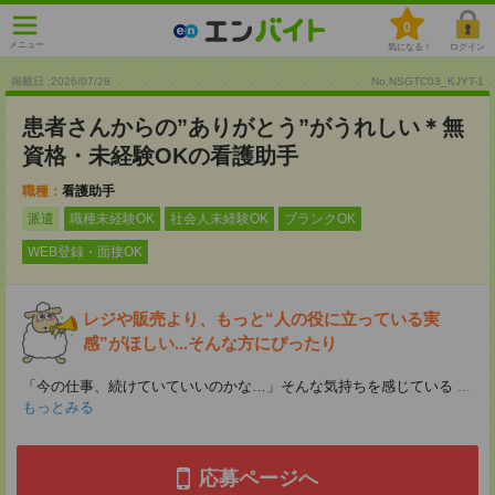
0
メニュー
気になる！
ログイン
掲載日 :2026
/
07
/
28
No.NSGTC03_KJYT-1
患者さんからの”ありがとう”がうれしい＊無
資格・未経験OKの看護助手
職種：
看護助手
派遣
職種未経験OK
社会人未経験OK
ブランクOK
WEB登録・面接OK
レジや販売より、もっと“人の役に立っている実
感”がほしい...そんな方にぴったり
「今の仕事、続けていていいのかな…」そんな気持ちを感じている
...
もっとみる
応募ページへ