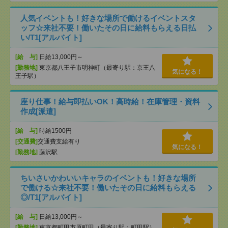
人気イベントも！好きな場所で働けるイベントスタ
ッフ☆来社不要！働いたその日に給料もらえる日払
い/T1[アルバイト]
[給 与]
日給13,000円～
[勤務地]
東京都八王子市明神町（最寄り駅：京王八
気になる！
王子駅）
座り仕事！給与即払いOK！高時給！在庫管理・資料
作成[派遣]
[給 与]
時給1500円
[交通費]
交通費支給有り
気になる！
[勤務地]
藤沢駅
ちいさいかわいいキャラのイベントも！好きな場所
で働ける☆来社不要！働いたその日に給料もらえる
◎/T1[アルバイト]
[給 与]
日給13,000円～
[勤務地]
東京都町田市原町田（最寄り駅：町田駅）