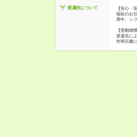
配属先について
【安心・
福祉のお
用中。シ
【受動喫
派遣先に
件明示書