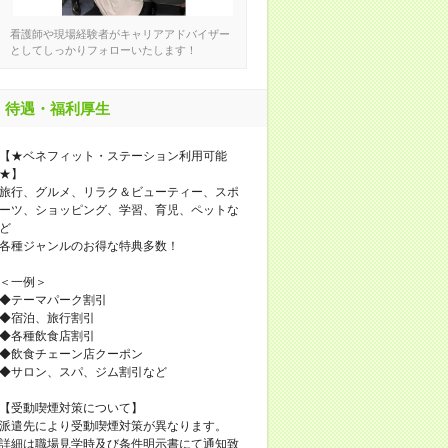
看護師や現場経験者がキャリアアドバイザー
としてしっかりフォローいたします！
待遇・福利厚生
【★ベネフィット・ステーション利用可能
★】
旅行、グルメ、リラク＆ビューティー、スポ
ーツ、ショッピング、学習、育児、ペットな
ど
各種ジャンルのお得な特典多数！
＜一例＞
◆テーマパーク割引
◆宿泊、旅行割引
◆各種飲食店割引
◆飲食チェーン店クーポン
◆サロン、スパ、ジム割引など
【受動喫煙対策について】
派遣先により受動喫煙対策が異なります。
詳細は職場見学時及び条件明示書にて通知致