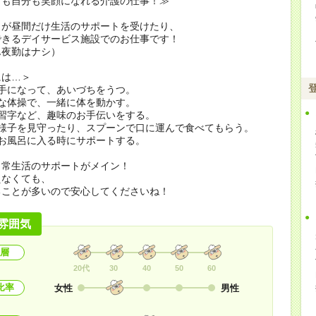
りも自分も笑顔になれる介護の仕事！≫
りが昼間だけ生活のサポートを受けたり、
できるデイサービス施設でのお仕事です！
ん夜勤はナシ）
には…＞
手になって、あいづちをうつ。
な体操で、一緒に体を動かす。
や習字など、趣味のお手伝いをする。
の様子を見守ったり、スプーンで口に運んで食べてもらう。
お風呂に入る時にサポートする。
日常生活のサポートがメイン！
えなくても、
ることが多いので安心してくださいね！
雰囲気
層
20代
30
40
50
60
比率
女性
男性