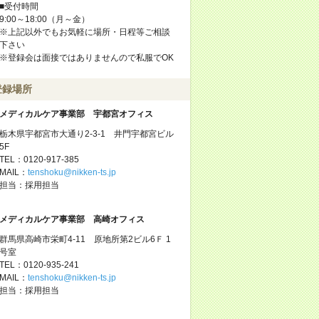
■受付時間
9:00～18:00（月～金）
※上記以外でもお気軽に場所・日程等ご相談
下さい
※登録会は面接ではありませんので私服でOK
登録場所
メディカルケア事業部 宇都宮オフィス
栃木県宇都宮市大通り2-3-1 井門宇都宮ビル
5F
TEL：0120-917-385
MAIL：
tenshoku@nikken-ts.jp
担当：採用担当
メディカルケア事業部 高崎オフィス
群馬県高崎市栄町4-11 原地所第2ビル6Ｆ 1
号室
TEL：0120-935-241
MAIL：
tenshoku@nikken-ts.jp
担当：採用担当