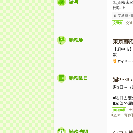
給与
無資格未経
円以上
交通費別
交通
交通費
勤務地
東京都
【府中市
数！
デイサー
勤務曜日
週2～3 
週3日～（
■曜日固定
■希望の曜
土
休日休暇
■産休・育休
勤務時間