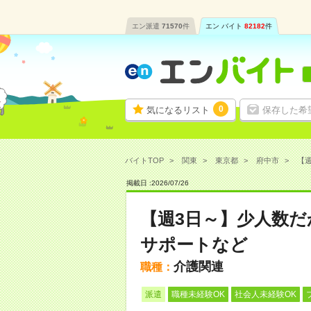
エン派遣
71570
件
エン バイト
82182
件
0
気になるリスト
保存した希
バイトTOP
関東
東京都
府中市
【週
掲載日 :
2026
/
07
/
26
【週3日～】少人数
サポートなど
介護関連
職種：
派遣
職種未経験OK
社会人未経験OK