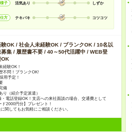
様子
活気あり
しずか
仕方
テキパキ
コツコツ
OK / 社会人未経験OK / ブランクOK / 10名以
集 / 履歴書不要 / 40～50代活躍中 / WEB登
OK
未経験OK！
歴不問！ブランクOK!
上採用予定！
要
完備
あり（紹介予定派遣）
録・電話登録OK！支店への来社面談の場合、交通費として
ード2000円分】プレゼント！
談に関してもお気軽にご相談ください。