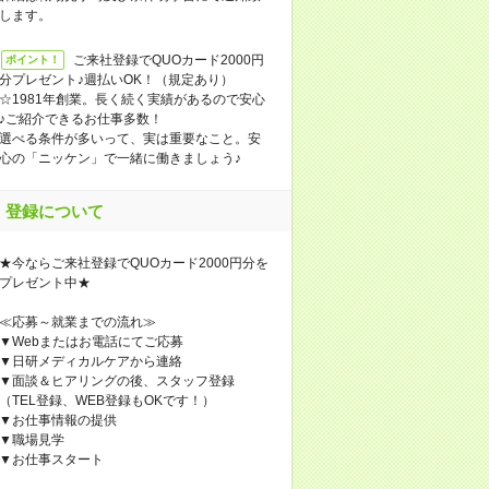
します。
ご来社登録でQUOカード2000円
ポイント！
分プレゼント♪週払いOK！（規定あり）
☆1981年創業。長く続く実績があるので安心
♪ご紹介できるお仕事多数！
選べる条件が多いって、実は重要なこと。安
心の「ニッケン」で一緒に働きましょう♪
登録について
★今ならご来社登録でQUOカード2000円分を
プレゼント中★
≪応募～就業までの流れ≫
▼Webまたはお電話にてご応募
▼日研メディカルケアから連絡
▼面談＆ヒアリングの後、スタッフ登録
（TEL登録、WEB登録もOKです！）
▼お仕事情報の提供
▼職場見学
▼お仕事スタート