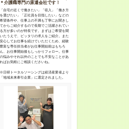
＊介護職専門の派遣会社です！
「自宅の近くで働きたい」「収入」「働き方
を選びたい」「正社員を目指したい」などの
希望条件や、仕事上の不満も丁寧にお聞きし
てからご紹介するので長期でご活躍されてい
る方が多いのが特長です。まずはご希望を聞
いたうえで、ピッタリの求人をご紹介。また
安心してお仕事を続けていただくため、経験
豊富な専任担当者がお仕事開始前はもちろ
ん、お仕事開始後もしっかりフォロー。仕事
の悩みやそれ以外のことでも不安なことがあ
ればお気軽にご相談くださいね。
※日研トータルソーシングは経済産業省より
「地域未来牽引企業」に選定されました。