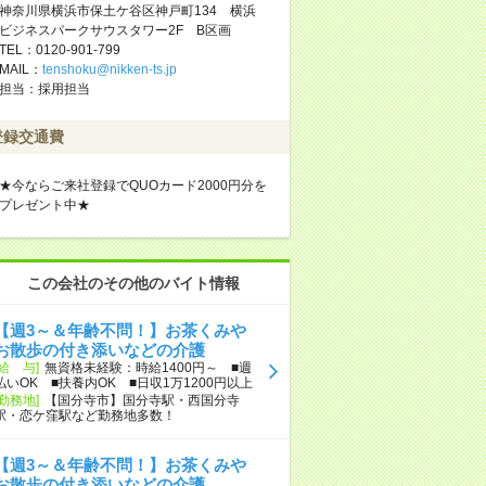
神奈川県横浜市保土ケ谷区神戸町134 横浜
ビジネスパークサウスタワー2F B区画
TEL：0120-901-799
MAIL：
tenshoku@nikken-ts.jp
担当：採用担当
登録交通費
★今ならご来社登録でQUOカード2000円分を
プレゼント中★
この会社のその他のバイト情報
【週3～＆年齢不問！】お茶くみや
お散歩の付き添いなどの介護
[給 与]
無資格未経験：時給1400円～ ■週
払いOK ■扶養内OK ■日収1万1200円以上
[勤務地]
【国分寺市】国分寺駅・西国分寺
駅・恋ケ窪駅など勤務地多数！
【週3～＆年齢不問！】お茶くみや
お散歩の付き添いなどの介護