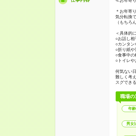
≪お年寄
＊お年寄
気分転換
（もちろ
＜具体的
○お話し相
○カンタン
○折り紙
○食事中
○トイレや
何気ない
難しく考
スグでき
職場の
年齢
男女