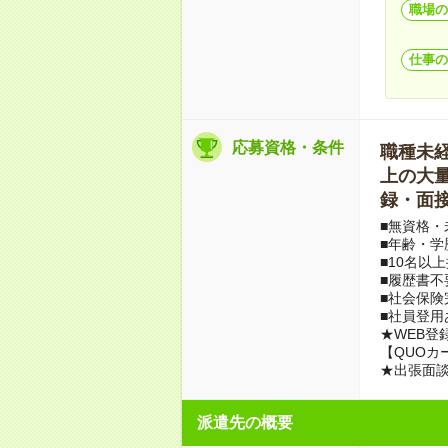
職場の
仕事の
応募資格・条件
職種未経験
上の大量募
録・面接
■無資格・
■年齢・学
■10名以
■履歴書不
■社会保険
■社員登用
★WEB登
【QUOカ
★出張面
派遣先の概要