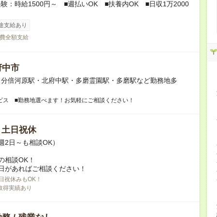
験：時給1500円～ ■週払いOK ■扶養内OK ■日収1万2000
途支給あり
費全額支給
府中市
】分倍河原駅・北府中駅・多磨霊園駅・多磨駅など勤務地多
ビス ■勤務地選べます！お気軽にご相談ください！
/ 土日祝休
週2日～も相談OK）
の相談OK！
日があればご相談ください！
日祝休みもOK！
取得実績あり