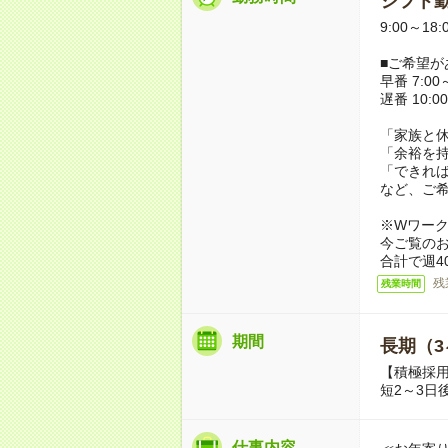
シフト勤
9:00～18
■ご希望が
早番 7:00～
遅番 10:00
「家族と
「余裕を
「できれ
など、ご
※Wワー
今ご覧の
合計で週4
残
残業時間
期間
長期（3
【積極採
短2～3日
仕事内容