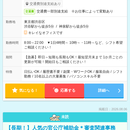
交通費別途支給あり
交通費一部別途支給 ※お仕事によって変動あり
交通費
東京都渋谷区
勤務地
渋谷駅から徒歩5分
/
神泉駅から徒歩5分
キレイなオフィスです
8:00～22:00 ▼1日4時間～ 10時～・11時～など、シフト希望
勤務時間
ご相談ください！
【急募】即日～短期も長期もOK！最短翌月末まで 1か月ごとの
期間
更新が可能！開始日もご相談ください！
日払いOK
/
履歴書不要
/
副業・WワークOK
/
服装自由
/
シフト
特徴
勤務
/
10名以上の大量募集
/
パソコンスキル不要
気になる！
応募する
詳細へ
掲載日：2026.08.06
未読
【長期！】人気の官公庁補助金＊審査関連事務