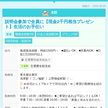
掲載日：2026.08.09
未読
説明会参加で全員に【現金2千円相当プレゼン
ト】生活のお手伝い
派遣
職種未経験OK
社会人未経験OK
ブランクOK
WEB登録・面接OK
無資格未経験：時給1500円～ ■週払いOK ■扶養内OK ■日
給与
収1万2000円以上
交通費別途支給あり
交通費全額支給
交通費
東京都台東区
勤務地
浅草駅
/
三ノ輪駅
/
上野御徒町駅
/
…
≪自宅からドアtoドアで30分以内！≫ご希望の勤務地を紹介
します。
9:00～18:00（休憩60分） ■ご希望があれば下記シフトもOK！
勤務時間
早番 7:00～16:00 遅番 10:00～19:00 「家族と休みを合わせた
い」 「余裕を持って夕飯の準備がしたい」 「できれば残業はし
たくない」 など、ご希望を教えてくださいね。 ※Wワーク希望