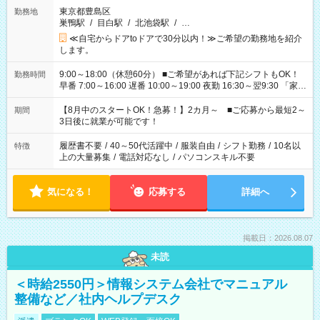
東京都豊島区
勤務地
巣鴨駅
/
目白駅
/
北池袋駅
/
…
≪自宅からドアtoドアで30分以内！≫ご希望の勤務地を紹介
します。
9:00～18:00（休憩60分） ■ご希望があれば下記シフトもOK！
勤務時間
早番 7:00～16:00 遅番 10:00～19:00 夜勤 16:30～翌9:30 「家族
と休みを合わせたい」 「余裕を持って夕飯の準備がしたい」
「できれば残業はしたくない」 など、ご希望を教えてください
【8月中のスタートOK！急募！】2カ月～ ■ご応募から最短2～
期間
ね。 ※Wワーク希望の方へ 今ご覧のお仕事で希望する勤務時間
3日後に就業が可能です！
と、もう1つのお仕事の勤務時間。 合計で週40時間を超える場
合は応募できません。
履歴書不要
/
40～50代活躍中
/
服装自由
/
シフト勤務
/
10名以
特徴
上の大量募集
/
電話対応なし
/
パソコンスキル不要
気になる！
応募する
詳細へ
掲載日：2026.08.07
未読
＜時給2550円＞情報システム会社でマニュアル
整備など／社内ヘルプデスク