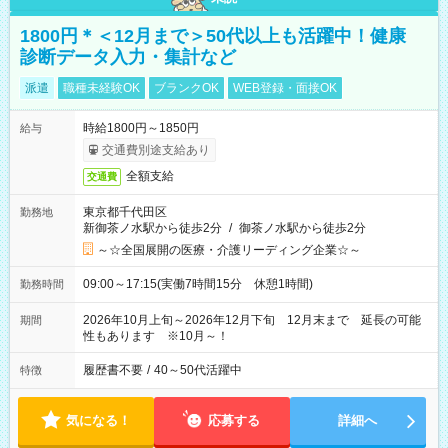
1800円＊＜12月まで＞50代以上も活躍中！健康
診断データ入力・集計など
派遣
職種未経験OK
ブランクOK
WEB登録・面接OK
時給1800円～1850円
給与
交通費別途支給あり
全額支給
交通費
東京都千代田区
勤務地
新御茶ノ水駅から徒歩2分
/
御茶ノ水駅から徒歩2分
～☆全国展開の医療・介護リーディング企業☆～
09:00～17:15(実働7時間15分 休憩1時間)
勤務時間
2026年10月上旬～2026年12月下旬 12月末まで 延長の可能
期間
性もあります ※10月～！
履歴書不要
/
40～50代活躍中
特徴
気になる！
応募する
詳細へ