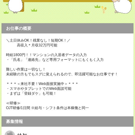
お仕事の概要
＼土日休みOK！残業なし！短期OK！／
高収入＊月収32万円可能
時給1800円！！マンションの入居者データの入力
・「氏名」「連絡先」など専用フォーマットにもくもく入力
難しい作業は一切なし！
未経験の方もでもスグに覚えられるので、即活躍可能なお仕事です！
＊＊＊＜来社不要！Web面接実施中＞＊＊＊
・スマホやタブレットでのWeb面談可能
・まずは「登録ダケ」も可能！
≪研修≫
OJT研修/1日間 ※給与・シフト条件は本稼働と同一
募集情報