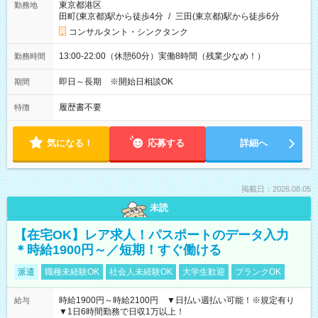
東京都港区
勤務地
田町(東京都)駅から徒歩4分
/
三田(東京都)駅から徒歩6分
コンサルタント・シンクタンク
13:00-22:00（休憩60分）実働8時間（残業少なめ！）
勤務時間
即日～長期 ※開始日相談OK
期間
履歴書不要
特徴
気になる！
応募する
詳細へ
掲載日：2026.08.05
未読
【在宅OK】レア求人！パスポートのデータ入力
＊時給1900円～／短期！すぐ働ける
派遣
職種未経験OK
社会人未経験OK
大学生歓迎
ブランクOK
時給1900円～時給2100円 ▼日払い週払い可能！※規定有り
給与
▼1日6時間勤務で日収1万以上！