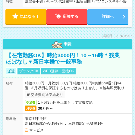
履歴書不要
/
40～50代活躍中
/
服装自由
/
パソコンスキル不要
特徴
気になる！
応募する
詳細へ
掲載日：2026.08.07
未読
【在宅勤務OK】時給3000円！10～16時＊残業
ほぼなし▼新日本橋で一般事務
派遣
ブランクOK
WEB登録・面接OK
時給3000円 月収例 30万円 時給3000円×実働5h×週5日×4
給与
週 ※月収例を保証するものではありません。※給与即受取りサ
ービス利用可（利用条件有）
交通費別途支給あり
1ヶ月3万円を上限として実費支給
交通費
30万円～
月収例
東京都中央区
勤務地
新日本橋駅から徒歩3分
/
三越前駅から徒歩1分
サ－ビス