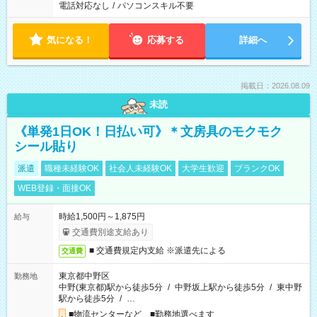
電話対応なし
/
パソコンスキル不要
気になる！
応募する
詳細へ
掲載日：2026.08.09
未読
《単発1日OK！日払い可》＊文房具のモクモク
シール貼り
派遣
職種未経験OK
社会人未経験OK
大学生歓迎
ブランクOK
WEB登録・面接OK
時給1,500円～1,875円
給与
交通費別途支給あり
■ 交通費規定内支給 ※派遣先による
交通費
東京都中野区
勤務地
中野(東京都)駅から徒歩5分
/
中野坂上駅から徒歩5分
/
東中野
駅から徒歩5分
/
…
■物流センターなど ■勤務地選べます