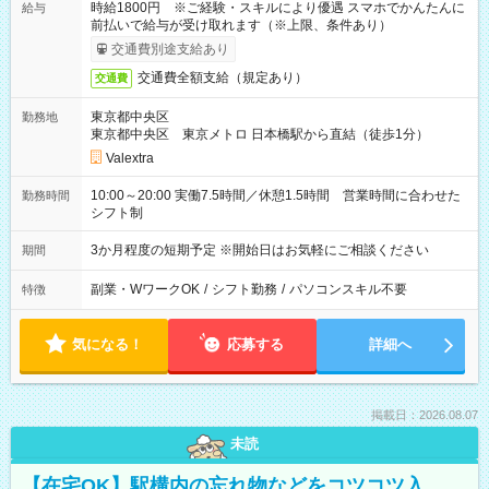
時給1800円 ※ご経験・スキルにより優遇 スマホでかんたんに
給与
前払いで給与が受け取れます（※上限、条件あり）
交通費別途支給あり
交通費全額支給（規定あり）
交通費
東京都中央区
勤務地
東京都中央区 東京メトロ 日本橋駅から直結（徒歩1分）
Valextra
10:00～20:00 実働7.5時間／休憩1.5時間 営業時間に合わせた
勤務時間
シフト制
3か月程度の短期予定 ※開始日はお気軽にご相談ください
期間
副業・WワークOK
/
シフト勤務
/
パソコンスキル不要
特徴
気になる！
応募する
詳細へ
掲載日：2026.08.07
未読
【在宅OK】駅構内の忘れ物などをコツコツ入