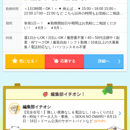
＜1日3時間～OK！＞ ▼ 例えば… ▼ 15:00～18:00 15:00～
勤務時間
22:00 17:00～22:00 など こちら以外の時間もお気軽にご相談く
ださい！
単発1日～！ ★勤務開始日や期間はお気軽にご相談くださ
期間
い！ ＃8月～ ＃9月～
週1日からOK
/
日払いOK
/
履歴書不要
/
40～50代活躍中
/
副
特徴
業・WワークOK
/
服装自由
/
シフト勤務
/
10名以上の大量募
集
/
電話対応なし
/
パソコンスキル不要
気になる！
応募する
詳細へ
編集部イチオシ
【完全在宅！】難しい業務なし＆電話なし！ゆっくりの11
時～時短＊データ入力・事務、＜SEKAI NO OWARI＊8月15
日・16日＞ドーム公演のサポートバイトなど
(8/7UP!)