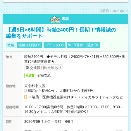
掲載日：2026.08.07
未読
【週5日×6時間】時給2400円！長期！情報誌の
編集をサポート
派遣
職種未経験OK
ブランクOK
WEB登録・面接OK
時給2400円 ◆モデル月収：2400円×7H×21日＝352,800円+残
給与
業代+通勤交通費★
交通費別途支給あり
全額支給
交通費
東京都中央区
勤務地
浜町駅から徒歩1分
/
人形町駅から徒歩7分
＜製薬・医療機器企業向け★＞メディカルライティングなど
10:00～17:00(実働6時間 休憩1時間) ※10:00～17:00、9:30～
勤務時間
16:30などミニマム6時間で時短相談OK！
2026年09月上旬～長期 ※9月～！
期間