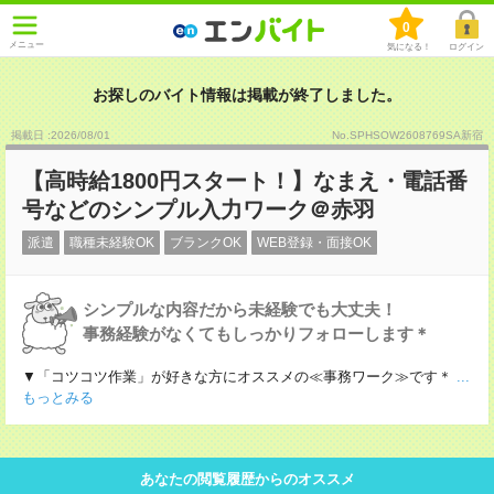
0
メニュー
気になる！
ログイン
お探しのバイト情報は掲載が終了しました。
掲載日 :2026
/
08
/
01
No.SPHSOW2608769SA新宿
【高時給1800円スタート！】なまえ・電話番
号などのシンプル入力ワーク＠赤羽
派遣
職種未経験OK
ブランクOK
WEB登録・面接OK
シンプルな内容だから未経験でも大丈夫！
事務経験がなくてもしっかりフォローします＊
▼「コツコツ作業」が好きな方にオススメの≪事務ワーク≫です＊
...
もっとみる
あなたの閲覧履歴からのオススメ