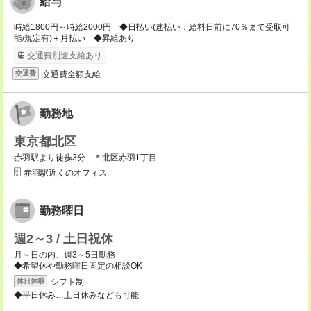
給与
時給1800円～時給2000円 ◆日払い(速払い：給料日前に70％まで受取可
能/規定有)＋月払い ◆昇給あり
交通費別途支給あり
交通費全額支給
交通費
勤務地
東京都北区
赤羽駅より徒歩3分 ＊北区赤羽1丁目
赤羽駅近くのオフィス
勤務曜日
週2～3 / 土日祝休
月～日の内、週3～5日勤務
◆希望休や勤務曜日固定の相談OK
シフト制
休日休暇
◆平日休み…土日休みなども可能