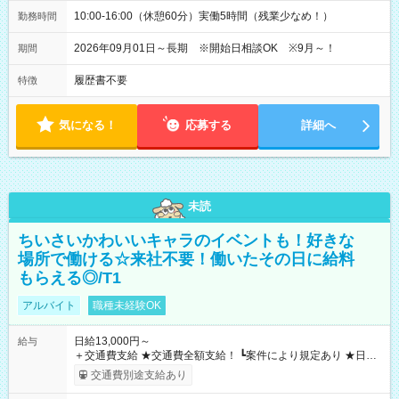
10:00-16:00（休憩60分）実働5時間（残業少なめ！）
勤務時間
2026年09月01日～長期 ※開始日相談OK ※9月～！
期間
履歴書不要
特徴
気になる！
応募する
詳細へ
未読
ちいさいかわいいキャラのイベントも！好きな
場所で働ける☆来社不要！働いたその日に給料
もらえる◎/T1
アルバイト
職種未経験OK
日給13,000円～
給与
＋交通費支給 ★交通費全額支給！ ┗案件により規定あり ★日払
いOK！（規定あり） ┗働いたその日に現金GET♪ お仕事後はコ
交通費別途支給あり
ンビニATMから 日払い分を引き落とせます！ 【試用期間】試
用期間なし