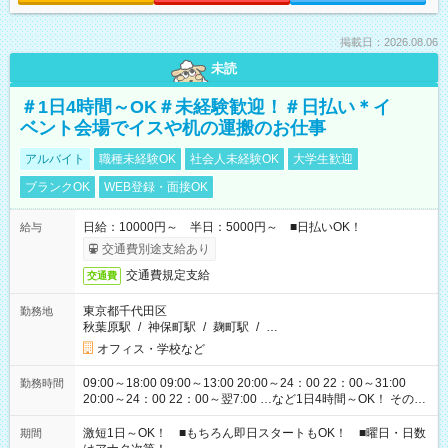
掲載日：2026.08.06
未読
＃1日4時間～OK＃未経験歓迎！＃日払い＊イ
ベント会場でイスや机の運搬のお仕事
アルバイト
職種未経験OK
社会人未経験OK
大学生歓迎
ブランクOK
WEB登録・面接OK
日給：10000円～ 半日：5000円～ ■日払いOK！
給与
交通費別途支給あり
交通費規定支給
交通費
東京都千代田区
勤務地
秋葉原駅
/
神保町駅
/
麹町駅
/
…
オフィス・学校など
09:00～18:00 09:00～13:00 20:00～24：00 22：00～31:00
勤務時間
20:00～24：00 22：00～翌7:00 …など1日4時間～OK！ その他
シフトもございます！ お気軽にご相談ください！
激短1日～OK！ ■もちろん即日スタートもOK！ ■曜日・日数
期間