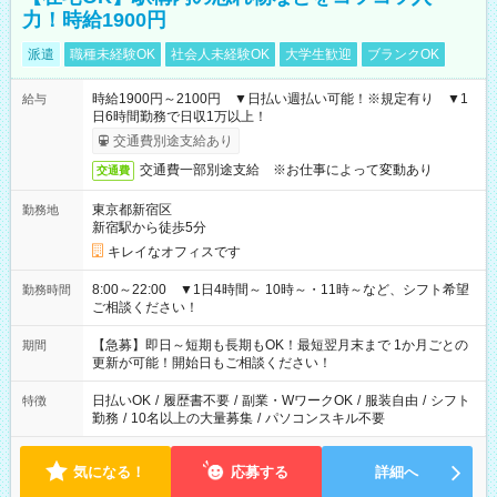
力！時給1900円
派遣
職種未経験OK
社会人未経験OK
大学生歓迎
ブランクOK
時給1900円～2100円 ▼日払い週払い可能！※規定有り ▼1
給与
日6時間勤務で日収1万以上！
交通費別途支給あり
交通費一部別途支給 ※お仕事によって変動あり
交通費
東京都新宿区
勤務地
新宿駅から徒歩5分
キレイなオフィスです
8:00～22:00 ▼1日4時間～ 10時～・11時～など、シフト希望
勤務時間
ご相談ください！
【急募】即日～短期も長期もOK！最短翌月末まで 1か月ごとの
期間
更新が可能！開始日もご相談ください！
日払いOK
/
履歴書不要
/
副業・WワークOK
/
服装自由
/
シフト
特徴
勤務
/
10名以上の大量募集
/
パソコンスキル不要
気になる！
応募する
詳細へ