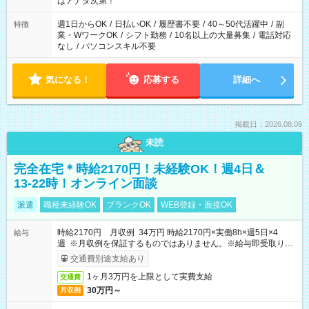
はアナタ次第！
週1日からOK
/
日払いOK
/
履歴書不要
/
40～50代活躍中
/
副
特徴
業・WワークOK
/
シフト勤務
/
10名以上の大量募集
/
電話対応
なし
/
パソコンスキル不要
気になる！
応募する
詳細へ
掲載日：2026.08.09
未読
完全在宅＊時給2170円！未経験OK！週4日＆
13-22時！オンライン面談
派遣
職種未経験OK
ブランクOK
WEB登録・面接OK
時給2170円 月収例 34万円 時給2170円×実働8h×週5日×4
給与
週 ※月収例を保証するものではありません。※給与即受取りサ
ービス利用可（利用条件有）
交通費別途支給あり
1ヶ月3万円を上限として実費支給
交通費
30万円～
月収例