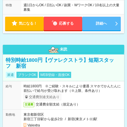
週1日からOK / 日払いOK / 副業・WワークOK / 10名以上の大量
特徴
募集
気になる！
応募する
詳細へ
未読
特別時給1800円【ヴァレクストラ】短期スタッ
フ 新宿
派遣
ブランクOK
WEB登録・面接OK
時給1800円 ※ご経験・スキルにより優遇 スマホでかんたんに
給与
前払いで給与が受け取れます（※上限、条件あり）
交通費別途支給あり
交通費全額支給（規定あり）
交通費
東京都新宿区
勤務地
新宿三丁目駅から徒歩2分
/
新宿(東京メトロ)駅
Valextra