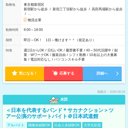
東京都新宿区
勤務地
新宿駅から徒歩
/
新宿三丁目駅から徒歩
/
高田馬場駅から徒歩
/
…
物流企業
9:00～18:00
勤務時間
即日～OK！ 1日～働けます＾＾（規定あり）
期間
週1日からOK
/
日払いOK
/
履歴書不要
/
40～50代活躍中
/
副
特徴
業・WワークOK
/
服装自由
/
シフト勤務
/
10名以上の大量募
集
/
電話対応なし
/
パソコンスキル不要
気になる！
応募する
詳細へ
掲載日：2026.08.03
未読
＜日本を代表するバンド＊サカナクション＞ツ
アー公演のサポートバイト＠日本武道館
アルバイト
職種未経験OK
社会人未経験OK
大学生歓迎