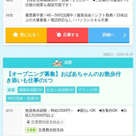
【現在も積極採用中！急募！】2カ月～ ■ご応募から最短2～3
期間
の方へ 今ご覧のお仕事で希望する勤務時間と、もう1つのお仕事
日後の就業も相談可能です！
の勤務時間。 合計で週40時間を超える場合は応募できません。
履歴書不要
/
40～50代活躍中
/
服装自由
/
シフト勤務
/
10名以
特徴
上の大量募集
/
電話対応なし
/
パソコンスキル不要
気になる！
応募する
詳細へ
掲載日：2026.08.09
未読
【オープニング募集】おばあちゃんのお散歩付
き添いも仕事の1つ
派遣
職種未経験OK
社会人未経験OK
ブランクOK
WEB登録・面接OK
無資格未経験：時給1500円～ ■週払いOK ■扶養内OK ■日
給与
収1万2000円以上
交通費別途支給あり
交通費全額支給
交通費