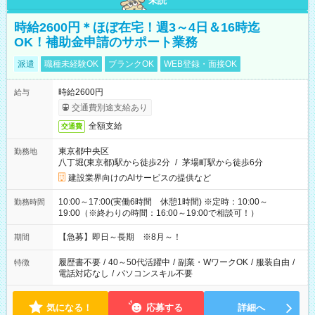
未読
時給2600円＊ほぼ在宅！週3～4日＆16時迄
OK！補助金申請のサポート業務
派遣
職種未経験OK
ブランクOK
WEB登録・面接OK
時給2600円
給与
交通費別途支給あり
全額支給
交通費
東京都中央区
勤務地
八丁堀(東京都)駅から徒歩2分
/
茅場町駅から徒歩6分
建設業界向けのAIサービスの提供など
10:00～17:00(実働6時間 休憩1時間) ※定時：10:00～
勤務時間
19:00（※終わりの時間：16:00～19:00で相談可！）
【急募】即日～長期 ※8月～！
期間
履歴書不要
/
40～50代活躍中
/
副業・WワークOK
/
服装自由
/
特徴
電話対応なし
/
パソコンスキル不要
気になる！
応募する
詳細へ