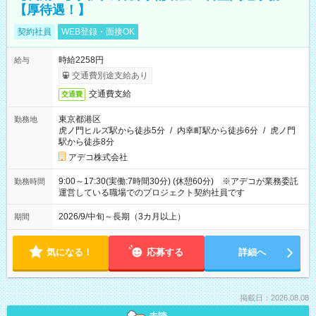
【厚待遇！】
契約社員
WEB登録・面接OK
時給2258円
給与
交通費別途支給あり
交通費支給
交通費
東京都港区
勤務地
虎ノ門ヒルズ駅から徒歩5分
/
内幸町駅から徒歩6分
/
虎ノ門
駅から徒歩8分
アデコ株式会社
9:00～17:30(実働:7時間30分) (休憩60分) ※アデコが業務委託
勤務時間
運営している職場でのプロジェクト契約社員です
2026/9/中旬～長期（3カ月以上）
期間
気になる！
応募する
詳細へ
掲載日：2026.08.08