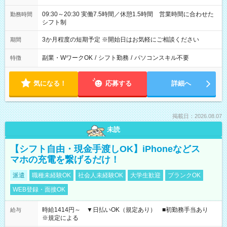
09:30～20:30 実働7.5時間／休憩1.5時間 営業時間に合わせた
勤務時間
シフト制
3か月程度の短期予定 ※開始日はお気軽にご相談ください
期間
副業・WワークOK
/
シフト勤務
/
パソコンスキル不要
特徴
気になる！
応募する
詳細へ
掲載日：2026.08.07
未読
【シフト自由・現金手渡しOK】iPhoneなどス
マホの充電を繋げるだけ！
派遣
職種未経験OK
社会人未経験OK
大学生歓迎
ブランクOK
WEB登録・面接OK
時給1414円～ ▼日払いOK（規定あり） ■初勤務手当あり
給与
※規定による