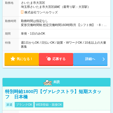
さいたま市大宮区
勤務地
埼玉県さいたま市大宮区錦町（最寄り駅：大宮駅）
株式会社ワンベルウッズ
勤務時間は指定なし
勤務時間
変形労働時間制 想定労働時間160時間/月 【シフト例】 ・8：00
～21：00
単発・1日のみOK
期間
週1日からOK / 日払いOK / 副業・WワークOK / 10名以上の大量
特徴
募集
気になる！
応募する
詳細へ
未読
特別時給1800円【ヴァレクストラ】短期スタッ
フ 日本橋
派遣
ブランクOK
WEB登録・面接OK