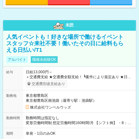
未読
人気イベントも！好きな場所で働けるイベント
スタッフ☆来社不要！働いたその日に給料もら
える日払い/T1
アルバイト
職種未経験OK
日給13,000円～
給与
＋交通費支給 ★交通費全額支給！ ┗案件により規定あり ★日払
いOK！（規定あり） ┗働いたその日に現金GET♪ お仕事後はコ
交通費別途支給あり
ンビニATMから 日払い分を引き落とせます！ 【試用期間】試
用期間なし
東京都豊島区
勤務地
東京都豊島区南池袋（最寄り駅：池袋駅）
株式会社ワンベルウッズ
勤務時間は指定なし
勤務時間
変形労働時間制 想定労働時間160時間/月 【シフト例】 ・8：00
～21：00
単発・1日のみOK
期間