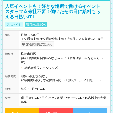
人気イベントも！好きな場所で働けるイベント
スタッフ☆来社不要！働いたその日に給料もら
える日払い/T1
アルバイト
職種未経験OK
日給13,000円～
給与
＋交通費支給 ★交通費全額支給！ ┗案件により規定あり ★日払
いOK！（規定あり） ┗働いたその日に現金GET♪ お仕事後はコ
交通費別途支給あり
ンビニATMから 日払い分を引き落とせます！ 【試用期間】試
用期間なし
横浜市西区
勤務地
神奈川県横浜市西区みなとみらい（最寄り駅：みなとみらい
駅）
株式会社ワンベルウッズ
勤務時間は指定なし
勤務時間
変形労働時間制 想定労働時間160時間/月 【シフト例】 ・8：00
～21：00
単発・1日のみOK
期間
週1日からOK / 日払いOK / 副業・WワークOK / 10名以上の大量
特徴
募集