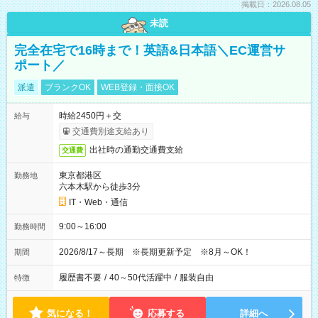
掲載日：2026.08.05
未読
完全在宅で16時まで！英語&日本語＼EC運営サ
ポート／
派遣
ブランクOK
WEB登録・面接OK
時給2450円＋交
給与
交通費別途支給あり
出社時の通勤交通費支給
交通費
東京都港区
勤務地
六本木駅から徒歩3分
IT・Web・通信
9:00～16:00
勤務時間
2026/8/17～長期 ※長期更新予定 ※8月～OK！
期間
履歴書不要
/
40～50代活躍中
/
服装自由
特徴
気になる！
応募する
詳細へ