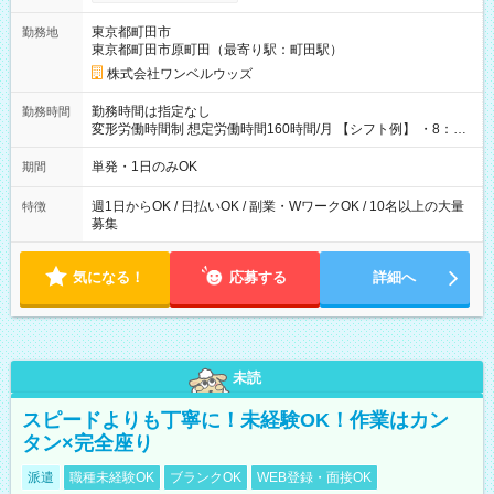
ンビニATMから 日払い分を引き落とせます！ 【試用期間】試
用期間なし
東京都町田市
勤務地
東京都町田市原町田（最寄り駅：町田駅）
株式会社ワンベルウッズ
勤務時間は指定なし
勤務時間
変形労働時間制 想定労働時間160時間/月 【シフト例】 ・8：00
～21：00
単発・1日のみOK
期間
週1日からOK / 日払いOK / 副業・WワークOK / 10名以上の大量
特徴
募集
気になる！
応募する
詳細へ
未読
スピードよりも丁寧に！未経験OK！作業はカン
タン×完全座り
派遣
職種未経験OK
ブランクOK
WEB登録・面接OK