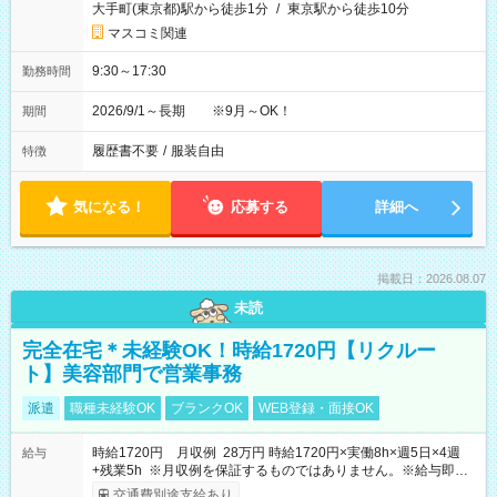
大手町(東京都)駅から徒歩1分
/
東京駅から徒歩10分
マスコミ関連
9:30～17:30
勤務時間
2026/9/1～長期 ※9月～OK！
期間
履歴書不要
/
服装自由
特徴
気になる！
応募する
詳細へ
掲載日：2026.08.07
未読
完全在宅＊未経験OK！時給1720円【リクルー
ト】美容部門で営業事務
派遣
職種未経験OK
ブランクOK
WEB登録・面接OK
時給1720円 月収例 28万円 時給1720円×実働8h×週5日×4週
給与
+残業5h ※月収例を保証するものではありません。※給与即受
取りサービス利用可（利用条件有）
交通費別途支給あり