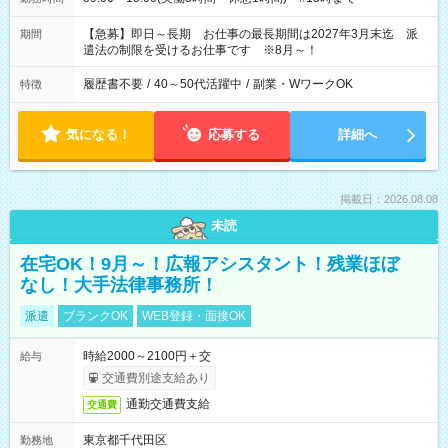
【急募】即日～長期 お仕事の最長期間は2027年3月末迄 派
期間
遣法の制限を受けるお仕事です ※8月～！
履歴書不要
/
40～50代活躍中
/
副業・WワークOK
特徴
気になる！
応募する
詳細へ
掲載日：2026.08.08
未読
在宅OK！9月～！広報アシスタント！残業ほぼ
なし！大手法律事務所！
派遣
ブランクOK
WEB登録・面接OK
時給2000～2100円＋交
給与
交通費別途支給あり
通勤交通費支給
交通費
東京都千代田区
勤務地