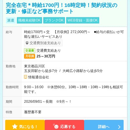
完全在宅＊時給1700円！16時定時！契約状況の
更新・修正など事務サポート
派遣
職種未経験OK
ブランクOK
WEB登録・面接OK
時給1700円＋交 【月収例】272,000円～ ■給与の前払いが可
給与
能な速払いサービスあり
交通費別途支給あり
交通費支給あり
交通費
25～30万円
月収例
東京都品川区
勤務地
五反田駅から徒歩7分
/
大崎広小路駅から徒歩5分
情報通信会社
9:00～16:00 ※休憩60分。10時～18時・10時～19時も相談可
勤務時間
能です。
2026/09/01～長期 ※9月～！
期間
履歴書不要
特徴
気になる！
応募する
詳細へ