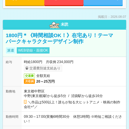
掲載日：2026.08.07
未読
1800円＊《時間相談OK！》在宅あり！テーマ
パークキャラクターデザイン制作
派遣
WEB登録・面接OK
時給1800円 月収例 234,000円
給与
交通費別途支給あり
全額支給
交通費
20～25万円
月収例
東京都中野区
勤務地
中野(東京都)駅から徒歩5分
/
沼袋駅から徒歩16分
＼作品は500以上！誰もが知る大ヒットアニメ・映画の制作
会社+*／
09:30～17:00(実働6時間30分 休憩1時間) ※時短ご相談くださ
勤務時間
い！