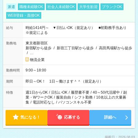
派遣
職種未経験OK
社会人未経験OK
大学生歓迎
ブランクOK
WEB登録・面接OK
時給1414円～ ▼日払いOK（規定あり） ■初勤務手当あり
給与
※規定による
東京都新宿区
勤務地
新宿駅から徒歩
/
新宿三丁目駅から徒歩
/
高田馬場駅から徒歩
/
…
物流企業
9:00～18:00
勤務時間
即日～OK！ 1日～働けます＾＾（規定あり）
期間
週1日からOK
/
日払いOK
/
履歴書不要
/
40～50代活躍中
/
副
特徴
業・WワークOK
/
服装自由
/
シフト勤務
/
10名以上の大量募
集
/
電話対応なし
/
パソコンスキル不要
気になる！
応募する
詳細へ
掲載日：2026.08.03