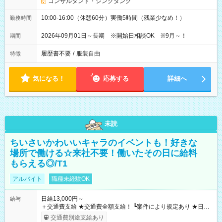
コンサルタント・シンクタンク
10:00-16:00（休憩60分）実働5時間（残業少なめ！）
勤務時間
2026年09月01日～長期 ※開始日相談OK ※9月～！
期間
履歴書不要
/
服装自由
特徴
気になる！
応募する
詳細へ
未読
ちいさいかわいいキャラのイベントも！好きな
場所で働ける☆来社不要！働いたその日に給料
もらえる◎/T1
アルバイト
職種未経験OK
日給13,000円～
給与
＋交通費支給 ★交通費全額支給！ ┗案件により規定あり ★日払
いOK！（規定あり） ┗働いたその日に現金GET♪ お仕事後はコ
交通費別途支給あり