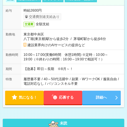
時給2600円
給与
交通費別途支給あり
全額支給
交通費
東京都中央区
勤務地
八丁堀(東京都)駅から徒歩2分
/
茅場町駅から徒歩6分
建設業界向けのAIサービスの提供など
10:00～17:00(実働6時間 休憩1時間) ※定時：10:00～
勤務時間
19:00（※終わりの時間：16:00～19:00で相談可！）
【急募】即日～長期 ※8月～！
期間
履歴書不要
/
40～50代活躍中
/
副業・WワークOK
/
服装自由
/
特徴
電話対応なし
/
パソコンスキル不要
気になる！
応募する
詳細へ
未読