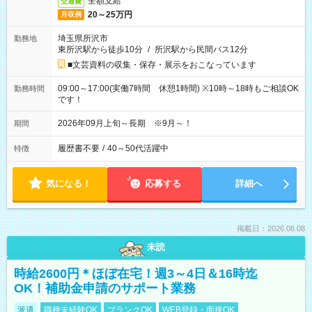
全額支給
交通費
20～25万円
月収例
埼玉県所沢市
勤務地
東所沢駅から徒歩10分
/
所沢駅から民間バス12分
■文芸資料の収集・保存・展示をおこなっています
09:00～17:00(実働7時間 休憩1時間) ※10時～18時もご相談OK
勤務時間
です！
2026年09月上旬～長期 ※9月～！
期間
履歴書不要
/
40～50代活躍中
特徴
気になる！
応募する
詳細へ
掲載日：2026.08.08
未読
時給2600円＊ほぼ在宅！週3～4日＆16時迄
OK！補助金申請のサポート業務
派遣
職種未経験OK
ブランクOK
WEB登録・面接OK