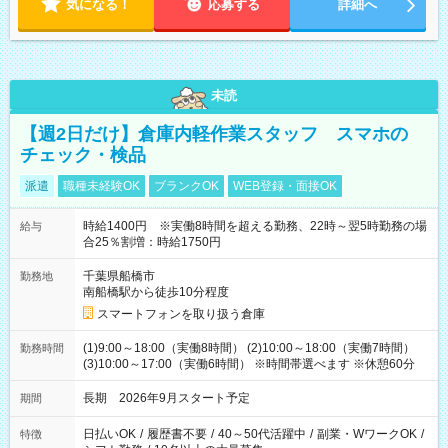
気になる！
応募する
詳細へ
未読
【週2日だけ】倉庫内軽作業スタッフ スマホの
チェック・検品
派遣
職種未経験OK
ブランクOK
WEB登録・面接OK
時給1400円 ※実働8時間を超える勤務、22時～翌5時勤務の場
給与
合25％割増：時給1750円
千葉県船橋市
勤務地
南船橋駅から徒歩10分程度
スマートフォンを取り扱う倉庫
(1)9:00～18:00（実働8時間） (2)10:00～18:00（実働7時間）
勤務時間
(3)10:00～17:00（実働6時間） ※時間帯選べます ※休憩60分
長期 2026年9月スタート予定
期間
日払いOK
/
履歴書不要
/
40～50代活躍中
/
副業・WワークOK
/
特徴