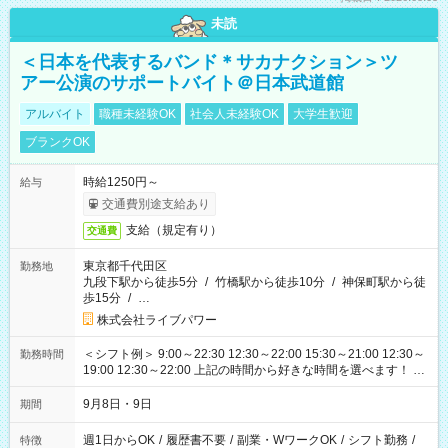
未読
＜日本を代表するバンド＊サカナクション＞ツ
アー公演のサポートバイト＠日本武道館
アルバイト
職種未経験OK
社会人未経験OK
大学生歓迎
ブランクOK
時給1250円～
給与
交通費別途支給あり
支給（規定有り）
交通費
東京都千代田区
勤務地
九段下駅から徒歩5分
/
竹橋駅から徒歩10分
/
神保町駅から徒
歩15分
/
…
株式会社ライブパワー
＜シフト例＞ 9:00～22:30 12:30～22:00 15:30～21:00 12:30～
勤務時間
19:00 12:30～22:00 上記の時間から好きな時間を選べます！ ※
時間は変更となる可能性があります
9月8日・9日
期間
週1日からOK
/
履歴書不要
/
副業・WワークOK
/
シフト勤務
/
特徴