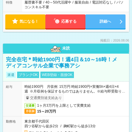
履歴書不要
/
40～50代活躍中
/
服装自由
/
電話対応なし
/
パソ
特徴
コンスキル不要
気になる！
応募する
詳細へ
掲載日：2026.08.06
未読
完全在宅＊時給1900円！週4日＆10～16時！メ
ディアコンサル企業で事務アシ
派遣
ブランクOK
WEB登録・面接OK
時給1900円 月収例 15万円 時給1900円×実働5h×週4日×4
給与
週 ※月収例を保証するものではありません。※給与即受取りサ
ービス利用可（利用条件有）
交通費別途支給あり
1ヶ月3万円を上限として実費支給
交通費
15～20万円
月収例
東京都千代田区
勤務地
四ツ谷駅から徒歩2分
/
麹町駅から徒歩13分