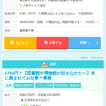
東京駅から徒歩1分
/
京橋(東京都)駅から徒歩5分
人材サービス会社
9:30～18:15 ※残業はほとんどありません。※休憩60分。
勤務時間
2026/10/01～長期 ※開始日はご相談可能です！ ※10月～！
期間
履歴書不要
特徴
気になる！
応募する
詳細へ
掲載日：2026.08.07
未読
1750円＊【図書館や博物館が好きなかたへ】本
に囲まれてお仕事＊事務
派遣
職種未経験OK
ブランクOK
WEB登録・面接OK
時給1750円 月収例 245,000円
給与
交通費別途支給あり