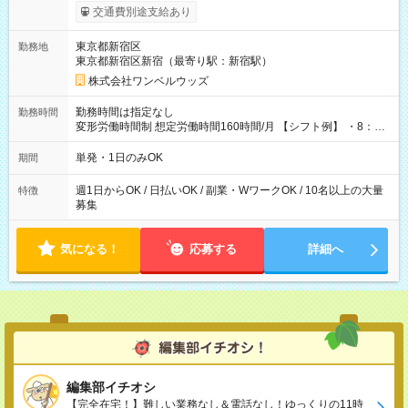
いOK！（規定あり） ┗働いたその日に現金GET♪ お仕事後はコ
交通費別途支給あり
ンビニATMから 日払い分を引き落とせます！ 【試用期間】試
用期間なし
東京都新宿区
勤務地
東京都新宿区新宿（最寄り駅：新宿駅）
株式会社ワンベルウッズ
勤務時間は指定なし
勤務時間
変形労働時間制 想定労働時間160時間/月 【シフト例】 ・8：00
～21：00
単発・1日のみOK
期間
週1日からOK / 日払いOK / 副業・WワークOK / 10名以上の大量
特徴
募集
気になる！
応募する
詳細へ
編集部イチオシ
【完全在宅！】難しい業務なし＆電話なし！ゆっくりの11時