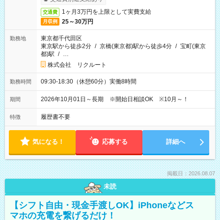
1ヶ月3万円を上限として実費支給
交通費
25～30万円
月収例
東京都千代田区
勤務地
東京駅から徒歩2分
/
京橋(東京都)駅から徒歩4分
/
宝町(東京
都)駅
/
…
株式会社 リクルート
09:30-18:30（休憩60分）実働8時間
勤務時間
2026年10月01日～長期 ※開始日相談OK ※10月～！
期間
履歴書不要
特徴
気になる！
応募する
詳細へ
掲載日：2026.08.07
未読
【シフト自由・現金手渡しOK】iPhoneなどス
マホの充電を繋げるだけ！