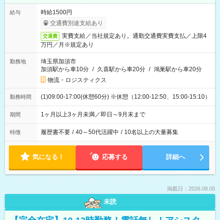
時給1500円
給与
交通費別途支給あり
実費支給／当社規定あり。通勤交通費実費支払／上限4
交通費
万円／月※規定あり
埼玉県加須市
勤務地
加須駅から車10分
/
久喜駅から車20分
/
鴻巣駅から車20分
物流・ロジスティクス
(1)09:00-17:00(休憩60分) ※休憩（12:00-12:50、15:00-15:10）
勤務時間
1ヶ月以上3ヶ月未満／即日～9月末まで
期間
履歴書不要
/
40～50代活躍中
/
10名以上の大量募集
特徴
気になる！
応募する
詳細へ
掲載日：2026.08.05
未読