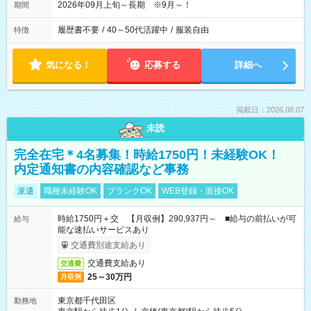
2026年09月上旬～長期 ※9月～！
期間
履歴書不要
/
40～50代活躍中
/
服装自由
特徴
気になる！
応募する
詳細へ
掲載日：2026.08.07
未読
完全在宅＊4名募集！時給1750円！未経験OK！
内定通知書の内容確認など事務
派遣
職種未経験OK
ブランクOK
WEB登録・面接OK
時給1750円＋交 【月収例】290,937円～ ■給与の前払いが可
給与
能な速払いサービスあり
交通費別途支給あり
交通費支給あり
交通費
25～30万円
月収例
東京都千代田区
勤務地