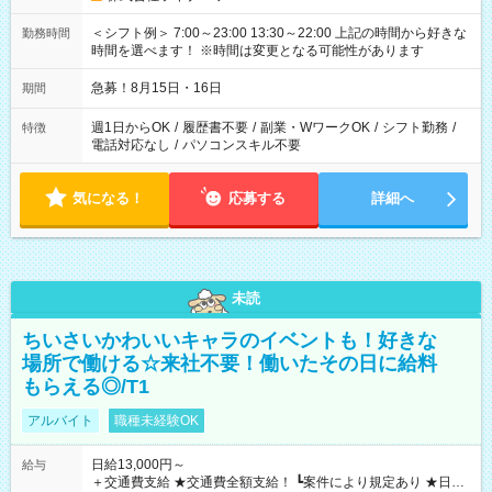
＜シフト例＞ 7:00～23:00 13:30～22:00 上記の時間から好きな
勤務時間
時間を選べます！ ※時間は変更となる可能性があります
急募！8月15日・16日
期間
週1日からOK
/
履歴書不要
/
副業・WワークOK
/
シフト勤務
/
特徴
電話対応なし
/
パソコンスキル不要
気になる！
応募する
詳細へ
未読
ちいさいかわいいキャラのイベントも！好きな
場所で働ける☆来社不要！働いたその日に給料
もらえる◎/T1
アルバイト
職種未経験OK
日給13,000円～
給与
＋交通費支給 ★交通費全額支給！ ┗案件により規定あり ★日払