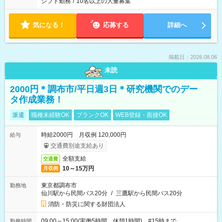
シフト勤務
/
10名以上の大量募集
気になる！
応募する
詳細へ
掲載日：2026.08.06
未読
2000円＊調布市/平日週3日＊研究機関でのデー
タ作成業務！
派遣
職種未経験OK
ブランクOK
WEB登録・面接OK
時給2000円 月収例 120,000円
給与
交通費別途支給あり
全額支給
交通費
10～15万円
月収例
東京都調布市
勤務地
仙川駅から民間バス20分
/
三鷹駅から民間バス20分
消防・防災に関する財団法人
09:00～15:00(実働5時間 休憩1時間) #15時まで
勤務時間