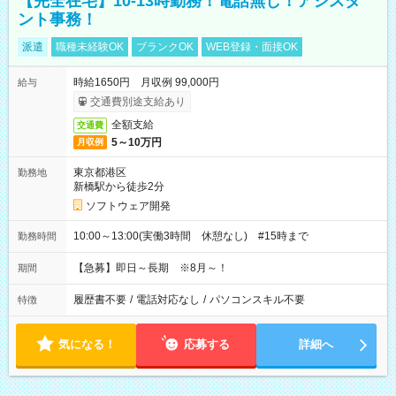
【完全在宅】10-13時勤務！電話無し！アシスタ
ント事務！
派遣
職種未経験OK
ブランクOK
WEB登録・面接OK
時給1650円 月収例 99,000円
給与
交通費別途支給あり
全額支給
交通費
5～10万円
月収例
東京都港区
勤務地
新橋駅から徒歩2分
ソフトウェア開発
10:00～13:00(実働3時間 休憩なし) #15時まで
勤務時間
【急募】即日～長期 ※8月～！
期間
履歴書不要
/
電話対応なし
/
パソコンスキル不要
特徴
気になる！
応募する
詳細へ