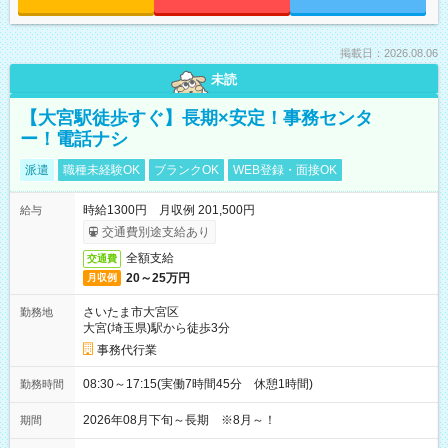
掲載日：2026.08.06
未読
【大宮駅徒歩すぐ】長期×安定！事務センタ
ー！電話ナシ
派遣
職種未経験OK
ブランクOK
WEB登録・面接OK
時給1300円 月収例 201,500円
給与
交通費別途支給あり
全額支給
交通費
20～25万円
月収例
さいたま市大宮区
勤務地
大宮(埼玉県)駅から徒歩3分
事務代行業
08:30～17:15(実働7時間45分 休憩1時間)
勤務時間
2026年08月下旬～長期 ※8月～！
期間